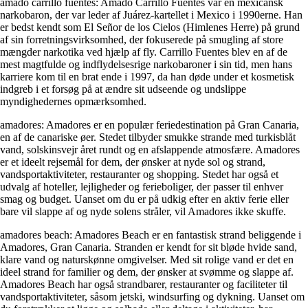
amado carrillo fuentes: Amado Carrillo Fuentes var en mexicansk
narkobaron, der var leder af Juárez-kartellet i Mexico i 1990erne. Han
er bedst kendt som El Señor de los Cielos (Himlenes Herre) på grund
af sin forretningsvirksomhed, der fokuserede på smugling af store
mængder narkotika ved hjælp af fly. Carrillo Fuentes blev en af ​​de
mest magtfulde og indflydelsesrige narkobaroner i sin tid, men hans
karriere kom til en brat ende i 1997, da han døde under et kosmetisk
indgreb i et forsøg på at ændre sit udseende og undslippe
myndighedernes opmærksomhed.
amadores: Amadores er en populær feriedestination på Gran Canaria,
en af ​​de canariske øer. Stedet tilbyder smukke strande med turkisblåt
vand, solskinsvejr året rundt og en afslappende atmosfære. Amadores
er et ideelt rejsemål for dem, der ønsker at nyde sol og strand,
vandsportaktiviteter, restauranter og shopping. Stedet har også et
udvalg af hoteller, lejligheder og ferieboliger, der passer til enhver
smag og budget. Uanset om du er på udkig efter en aktiv ferie eller
bare vil slappe af og nyde solens stråler, vil Amadores ikke skuffe.
amadores beach: Amadores Beach er en fantastisk strand beliggende i
Amadores, Gran Canaria. Stranden er kendt for sit bløde hvide sand,
klare vand og naturskønne omgivelser. Med sit rolige vand er det en
ideel strand for familier og dem, der ønsker at svømme og slappe af.
Amadores Beach har også strandbarer, restauranter og faciliteter til
vandsportaktiviteter, såsom jetski, windsurfing og dykning. Uanset om