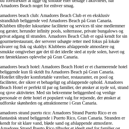
du foretrækker at ligge og solbade eller deltage i aktiviteter, har
Amadores Beach noget for enhver smag.
amadores beach club: Amadores Beach Club er en eksklusiv
strandklub beliggende ved Amadores Beach på Gran Canaria.
Klubben tilbyder luksuriøse faciliteter og services til sine medlemmer
og gæster, herunder infinity pools, solterrasse, private bungalows og
privat adgang til stranden. Amadores Beach Club er også kendt for sin
gourmetrestaurant, der serverer udsøgte retter med fokus på lokale
råvarer og fisk og skaldyr. Klubbens afslappende atmosfære og
smukke omgivelser gør det til det ideelle sted at nyde solen, havet og
en førsteklasses oplevelse på Gran Canaria.
amadores beach hotel: Amadores Beach Hotel er et charmerende hotel
beliggende kun få skridt fra Amadores Beach på Gran Canaria.
Hotellet tilbyder komfortable værelser, restauranter, en pool og
faciliteter, der sikrer et behageligt og afslappende ophold. Amadores
Beach Hotel er perfekt til par og familier, der ønsker at nyde sol, strand
og sjove aktiviteter. Med sin bekvemme beliggenhed og venlige
personale er dette hotel et populært valg for rejsende, der ønsker at
udforske skønheden og attraktionerne i Gran Canaria.
amadores strand puerto rico: Amadores Strand Puerto Rico er en
fantastisk strand beliggende i Puerto Rico, Gran Canaria. Stranden er
kendt for sit klare vand, bløde sand og afslappende atmosfære.
Amadores Strand Puerto Rico tilbyder et ideelt sted for familier og