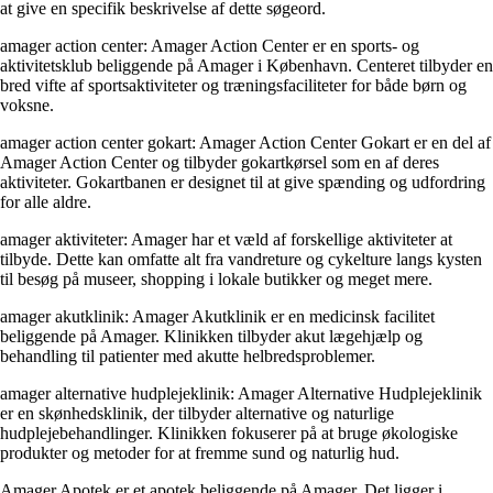
at give en specifik beskrivelse af dette søgeord.
amager action center: Amager Action Center er en sports- og
aktivitetsklub beliggende på Amager i København. Centeret tilbyder en
bred vifte af sportsaktiviteter og træningsfaciliteter for både børn og
voksne.
amager action center gokart: Amager Action Center Gokart er en del af
Amager Action Center og tilbyder gokartkørsel som en af deres
aktiviteter. Gokartbanen er designet til at give spænding og udfordring
for alle aldre.
amager aktiviteter: Amager har et væld af forskellige aktiviteter at
tilbyde. Dette kan omfatte alt fra vandreture og cykelture langs kysten
til besøg på museer, shopping i lokale butikker og meget mere.
amager akutklinik: Amager Akutklinik er en medicinsk facilitet
beliggende på Amager. Klinikken tilbyder akut lægehjælp og
behandling til patienter med akutte helbredsproblemer.
amager alternative hudplejeklinik: Amager Alternative Hudplejeklinik
er en skønhedsklinik, der tilbyder alternative og naturlige
hudplejebehandlinger. Klinikken fokuserer på at bruge økologiske
produkter og metoder for at fremme sund og naturlig hud.
Amager Apotek er et apotek beliggende på Amager. Det ligger i