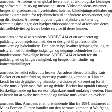
amadeus – Amadeus er en global leverandør af teknologiske løsninger
og software til rejse- og turismeindustrien. Virksomhedens systemer
bruges af rejsebureauer, flyselskaber, hoteller, biludlejningsselskaber og
andre aktører inden for rejsebranchen til at håndtere reservationer, salg
og distribution. Amadeus tilbyder også analytiske værktøjer og
forretningsløsninger, der hjælper virksomheder med at forbedre deres
driftseffektivitet og levere bedre service til deres kunder.
amadeus adrbt 414: Amadeus ADRBT 414 er en avanceret og
pålidelig lydoptagelsesenhed, der er designet til professionelle
musikere og lydteknikere. Den har en høj kvalitet lydoptagelse, og er
udstyret med forskellige indgangs- og udgangsforbindelser for at
imødekomme forskellige behov. ADRBT 414 er kendt for sin
pålidelighed og brugervenlighed, og bruges ofte i studie- og
koncertindstillinger.
amadeus benedict edley luis becker: Amadeus Benedict Edley Luis
Becker er en talentfuld og succesrig pianist og komponist. Han er
kendt for sin dygtighed og tekniske præcision på klaveret og for at
skabe musik fyldt med følelser og dybde. Becker har optrådt i mange
forskellige lande og har en stor følgeskare rundt omkring i verden. Han
er kendt for at skabe inspirerende og unikke musikalske oplevelser.
amadeus film: Amadeus er en prisvindende film fra 1984, instrueret af
Milos Forman. Filmen handler om den berømte komponist Wolfgang