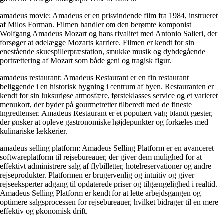
amadeus movie: Amadeus er en prisvindende film fra 1984, instrueret
af Milos Forman. Filmen handler om den berømte komponist
Wolfgang Amadeus Mozart og hans rivalitet med Antonio Salieri, der
forsøger at ødelægge Mozarts karriere. Filmen er kendt for sin
enestående skuespillerpræstation, smukke musik og dybdegående
portrættering af Mozart som både geni og tragisk figur.
amadeus restaurant: Amadeus Restaurant er en fin restaurant
beliggende i en historisk bygning i centrum af byen. Restauranten er
kendt for sin luksuriøse atmosfære, førsteklasses service og et varieret
menukort, der byder på gourmetretter tilberedt med de fineste
ingredienser. Amadeus Restaurant er et populært valg blandt gæster,
der ønsker at opleve gastronomiske højdepunkter og forkæles med
kulinariske lækkerier.
amadeus selling platform: Amadeus Selling Platform er en avanceret
softwareplatform til rejsebureauer, der giver dem mulighed for at
effektivt administrere salg af flybilletter, hotelreservationer og andre
rejseprodukter. Platformen er brugervenlig og intuitiv og giver
rejseeksperter adgang til opdaterede priser og tilgængelighed i realtid.
Amadeus Selling Platform er kendt for at lette arbejdsgangen og
optimere salgsprocessen for rejsebureauer, hvilket bidrager til en mere
effektiv og økonomisk drift.