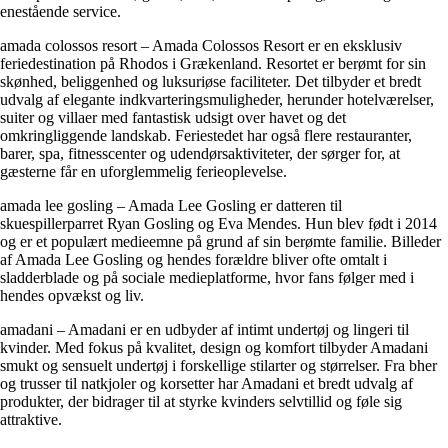
enestående service.
amada colossos resort – Amada Colossos Resort er en eksklusiv
feriedestination på Rhodos i Grækenland. Resortet er berømt for sin
skønhed, beliggenhed og luksuriøse faciliteter. Det tilbyder et bredt
udvalg af elegante indkvarteringsmuligheder, herunder hotelværelser,
suiter og villaer med fantastisk udsigt over havet og det
omkringliggende landskab. Feriestedet har også flere restauranter,
barer, spa, fitnesscenter og udendørsaktiviteter, der sørger for, at
gæsterne får en uforglemmelig ferieoplevelse.
amada lee gosling – Amada Lee Gosling er datteren til
skuespillerparret Ryan Gosling og Eva Mendes. Hun blev født i 2014
og er et populært medieemne på grund af sin berømte familie. Billeder
af Amada Lee Gosling og hendes forældre bliver ofte omtalt i
sladderblade og på sociale medieplatforme, hvor fans følger med i
hendes opvækst og liv.
amadani – Amadani er en udbyder af intimt undertøj og lingeri til
kvinder. Med fokus på kvalitet, design og komfort tilbyder Amadani
smukt og sensuelt undertøj i forskellige stilarter og størrelser. Fra bher
og trusser til natkjoler og korsetter har Amadani et bredt udvalg af
produkter, der bidrager til at styrke kvinders selvtillid og føle sig
attraktive.