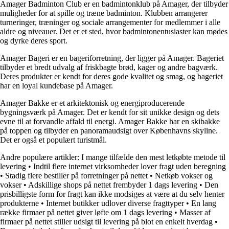
Amager Badminton Club er en badmintonklub på Amager, der tilbyder
muligheder for at spille og træne badminton. Klubben arrangerer
turneringer, træninger og sociale arrangementer for medlemmer i alle
aldre og niveauer. Det er et sted, hvor badmintonentusiaster kan mødes
og dyrke deres sport.
Amager Bageri er en bageriforretning, der ligger på Amager. Bageriet
tilbyder et bredt udvalg af friskbagte brød, kager og andre bagværk.
Deres produkter er kendt for deres gode kvalitet og smag, og bageriet
har en loyal kundebase på Amager.
Amager Bakke er et arkitektonisk og energiproducerende
bygningsværk på Amager. Det er kendt for sit unikke design og dets
evne til at forvandle affald til energi. Amager Bakke har en skibakke
på toppen og tilbyder en panoramaudsigt over Københavns skyline.
Det er også et populært turistmål.
Andre populære artikler:
I mange tilfælde den mest letkøbte metode til
levering
•
Indtil flere internet virksomheder lover fragt uden beregning
•
Stadig flere bestiller på forretninger på nettet
•
Netkøb vokser og
vokser
•
Adskillige shops på nettet frembyder 1 dags levering
•
Den
prisbilligste form for fragt kan ikke modsiges at være at du selv henter
produkterne
•
Internet butikker udlover diverse fragttyper
•
En lang
række firmaer på nettet giver løfte om 1 dags levering
•
Masser af
firmaer på nettet stiller udsigt til levering på blot en enkelt hverdag
•