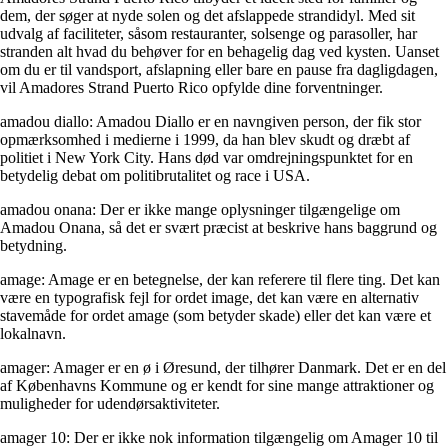
dem, der søger at nyde solen og det afslappede strandidyl. Med sit
udvalg af faciliteter, såsom restauranter, solsenge og parasoller, har
stranden alt hvad du behøver for en behagelig dag ved kysten. Uanset
om du er til vandsport, afslapning eller bare en pause fra dagligdagen,
vil Amadores Strand Puerto Rico opfylde dine forventninger.
amadou diallo: Amadou Diallo er en navngiven person, der fik stor
opmærksomhed i medierne i 1999, da han blev skudt og dræbt af
politiet i New York City. Hans død var omdrejningspunktet for en
betydelig debat om politibrutalitet og race i USA.
amadou onana: Der er ikke mange oplysninger tilgængelige om
Amadou Onana, så det er svært præcist at beskrive hans baggrund og
betydning.
amage: Amage er en betegnelse, der kan referere til flere ting. Det kan
være en typografisk fejl for ordet image, det kan være en alternativ
stavemåde for ordet amage (som betyder skade) eller det kan være et
lokalnavn.
amager: Amager er en ø i Øresund, der tilhører Danmark. Det er en del
af Københavns Kommune og er kendt for sine mange attraktioner og
muligheder for udendørsaktiviteter.
amager 10: Der er ikke nok information tilgængelig om Amager 10 til