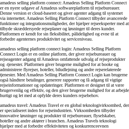
amadeus selling platform connect: Amadeus Selling Platform Connect
er en nyere udgave af Amadeus softwareplatform til rejsebureauer.
Denne version er cloud-baseret og giver agenter adgang til systemet
via internettet. Amadeus Selling Platform Connect tilbyder avancerede
funktioner og integrationsmuligheder, der hjælper rejseeksperter med at
tilbyde skræddersyede rejseplaner og løsninger til deres kunder.
Platformen er kendt for sin fleksibilitet, pålidelighed og evne til at
forbedre agenternes produktivitet og serviceniveau.
amadeus selling platform connect login: Amadeus Selling Platform
Connect Login er en online platform, der giver rejsebureauer og
rejseagenter adgang til Amadeus omfattende udvalg af rejseprodukter
og -tjenester. Platformen giver brugerne mulighed for at booke og
administrere flyrejser, hoteller, biludlejning og andre rejserelaterede
tjenester. Med Amadeus Selling Platform Connect Login kan brugerne
også håndtere betalinger, generere rapporter og få adgang til vigtige
rejseinformationer og opdateringer. Platformen er designet til at være
brugervenlig og effektiv, og den giver brugerne mulighed for at arbejde
hurtigt og let med at opfylde deres kunders rejsebehov.
amadeus travel: Amadeus Travel er en global teknologivirksomhed, der
er specialiseret inden for rejseindustrien. Virksomheden tilbyder
innovative løsninger og produkter til rejsebureauer, flyselskaber,
hoteller og andre aktører i branchen. Amadeus Travels teknologi
hjælper med at forbedre effektiviteten og konkurrenceevnen