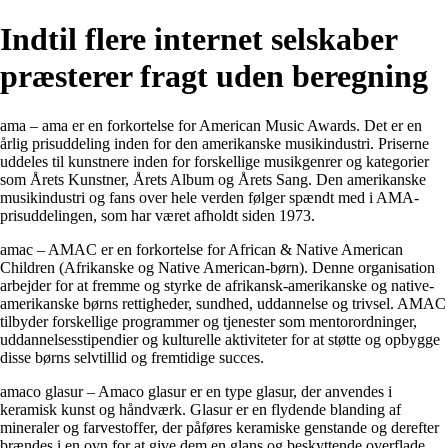
Indtil flere internet selskaber
præsterer fragt uden beregning
ama – ama er en forkortelse for American Music Awards. Det er en
årlig prisuddeling inden for den amerikanske musikindustri. Priserne
uddeles til kunstnere inden for forskellige musikgenrer og kategorier
som Årets Kunstner, Årets Album og Årets Sang. Den amerikanske
musikindustri og fans over hele verden følger spændt med i AMA-
prisuddelingen, som har været afholdt siden 1973.
amac – AMAC er en forkortelse for African & Native American
Children (Afrikanske og Native American-børn). Denne organisation
arbejder for at fremme og styrke de afrikansk-amerikanske og native-
amerikanske børns rettigheder, sundhed, uddannelse og trivsel. AMAC
tilbyder forskellige programmer og tjenester som mentorordninger,
uddannelsesstipendier og kulturelle aktiviteter for at støtte og opbygge
disse børns selvtillid og fremtidige succes.
amaco glasur – Amaco glasur er en type glasur, der anvendes i
keramisk kunst og håndværk. Glasur er en flydende blanding af
mineraler og farvestoffer, der påføres keramiske genstande og derefter
brændes i en ovn for at give dem en glans og beskyttende overflade.