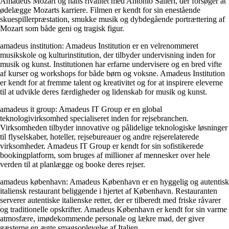
Amadeus Mozart og hans rivalitet med Antonio Salieri, der forsøger at
ødelægge Mozarts karriere. Filmen er kendt for sin enestående
skuespillerpræstation, smukke musik og dybdegående portrættering af
Mozart som både geni og tragisk figur.
amadeus institution: Amadeus Institution er en velrenommeret
musikskole og kulturinstitution, der tilbyder undervisning inden for
musik og kunst. Institutionen har erfarne undervisere og en bred vifte
af kurser og workshops for både børn og voksne. Amadeus Institution
er kendt for at fremme talent og kreativitet og for at inspirere eleverne
til at udvikle deres færdigheder og lidenskab for musik og kunst.
amadeus it group: Amadeus IT Group er en global
teknologivirksomhed specialiseret inden for rejsebranchen.
Virksomheden tilbyder innovative og pålidelige teknologiske løsninger
til flyselskaber, hoteller, rejsebureauer og andre rejserelaterede
virksomheder. Amadeus IT Group er kendt for sin sofistikerede
bookingplatform, som bruges af millioner af mennesker over hele
verden til at planlægge og booke deres rejser.
amadeus københavn: Amadeus København er en hyggelig og autentisk
italiensk restaurant beliggende i hjertet af København. Restauranten
serverer autentiske italienske retter, der er tilberedt med friske råvarer
og traditionelle opskrifter. Amadeus København er kendt for sin varme
atmosfære, imødekommende personale og lækre mad, der giver
gæsterne en ægte smagsoplevelse af Italien.