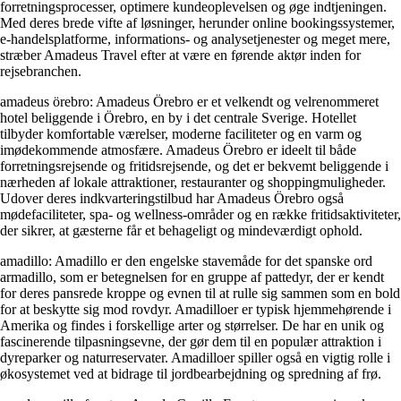
forretningsprocesser, optimere kundeoplevelsen og øge indtjeningen.
Med deres brede vifte af løsninger, herunder online bookingssystemer,
e-handelsplatforme, informations- og analysetjenester og meget mere,
stræber Amadeus Travel efter at være en førende aktør inden for
rejsebranchen.
amadeus örebro: Amadeus Örebro er et velkendt og velrenommeret
hotel beliggende i Örebro, en by i det centrale Sverige. Hotellet
tilbyder komfortable værelser, moderne faciliteter og en varm og
imødekommende atmosfære. Amadeus Örebro er ideelt til både
forretningsrejsende og fritidsrejsende, og det er bekvemt beliggende i
nærheden af ​​lokale attraktioner, restauranter og shoppingmuligheder.
Udover deres indkvarteringstilbud har Amadeus Örebro også
mødefaciliteter, spa- og wellness-områder og en række fritidsaktiviteter,
der sikrer, at gæsterne får et behageligt og mindeværdigt ophold.
amadillo: Amadillo er den engelske stavemåde for det spanske ord
armadillo, som er betegnelsen for en gruppe af pattedyr, der er kendt
for deres pansrede kroppe og evnen til at rulle sig sammen som en bold
for at beskytte sig mod rovdyr. Amadilloer er typisk hjemmehørende i
Amerika og findes i forskellige arter og størrelser. De har en unik og
fascinerende tilpasningsevne, der gør dem til en populær attraktion i
dyreparker og naturreservater. Amadilloer spiller også en vigtig rolle i
økosystemet ved at bidrage til jordbearbejdning og spredning af frø.