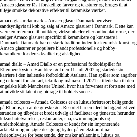
Amaco glasurer fås i forskellige farver og teksturer og bruges til at
tilføje smukke dekorative effekter til keramiske værker.
amaco glasur danmark – Amaco glasur Danmark henviser
sandsynligvis til køb og salg af Amaco glasurer i Danmark. Dette kan
være en reference til butikker, virksomheder eller onlineplatforme, der
sælger Amaco glasurer specifikt til keramikere og kunstnere i
Danmark. Danmark har en stærk tradition inden for keramisk kunst, og
Amaco glasurer er populære blandt professionelle og hobby-
keramikere for deres kvalitet og alsidighed.
amad diallo – Amad Diallo er en professionel fodboldspiller fra
Elfenbenskysten. Han blev født den 11. juli 2002 og startede sin
karriere i den italienske fodboldklub Atalanta. Han spiller som angriber
og er kendt for sin fart, teknik og målnæse. I 2021 skiftede han til den
engelske klub Manchester United, hvor han forventes at fortsætte med
at udvikle sit talent og bidrage til holdets succes.
amada colossos – Amada Colossos er en luksusferieresort beliggende
på Rhodos, en af de græske øer. Resortet har en ideel beliggenhed ved
stranden og tilbyder et bredt udvalg af faciliteter og tjenester, herunder
luksushotelværelser, restauranter, spa, swimmingpools og
underholdning. Amada Colossos er kendt for sin imponerende
arkitektur og udsøgte design og byder på en ekstraordinær
ferieoplevelse for besøgende, der ønsker afslapning, luksus og