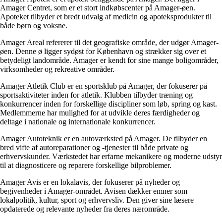
Amager Centret, som er et stort indkøbscenter på Amager-øen.
Apoteket tilbyder et bredt udvalg af medicin og apoteksprodukter til
både børn og voksne.
Amager Areal refererer til det geografiske område, der udgør Amager-
øen. Denne ø ligger sydøst for København og strækker sig over et
betydeligt landområde. Amager er kendt for sine mange boligområder,
virksomheder og rekreative områder.
Amager Atletik Club er en sportsklub på Amager, der fokuserer på
sportsaktiviteter inden for atletik. Klubben tilbyder træning og
konkurrencer inden for forskellige discipliner som løb, spring og kast.
Medlemmerne har mulighed for at udvikle deres færdigheder og
deltage i nationale og internationale konkurrencer.
Amager Autoteknik er en autoværksted på Amager. De tilbyder en
bred vifte af autoreparationer og -tjenester til både private og
erhvervskunder. Værkstedet har erfarne mekanikere og moderne udstyr
til at diagnosticere og reparere forskellige bilproblemer.
Amager Avis er en lokalavis, der fokuserer på nyheder og
begivenheder i Amager-området. Avisen dækker emner som
lokalpolitik, kultur, sport og erhvervsliv. Den giver sine læsere
opdaterede og relevante nyheder fra deres nærområde.