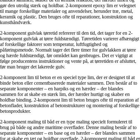
gør den utrolig stærk og holdbar. 2-komponent epoxy lim er velegnet
til mange forskellige materialer og anvendelser, herunder træ, metal,
keramik og plastic. Den bruges ofte til reparationer, konstruktion og
kunsthåndværk.
2-komponent gulvlak tørretid refererer til den tid, det tager for en 2-
komponent gulvlak at tørre fuldstændigt. Tørretiden varierer afhængigt
af forskellige faktorer som temperatur, luftfugtighed og
påføringsmetode. Normalt tager det flere timer for gulvlakken at tørre
og hærde fuldstændigt, før området kan genbruges. Det er vigtigt at
følge producentens instruktioner og vente på, at tørretiden er afsluttet,
før man bruger det lakerede gulv.
2-komponent lim til beton er en speciel type lim, der er designet til at
binde beton eller cementbaserede materialer sammen. Den består af to
separate komponenter – en harpiks og en hærder – der blandes
sammen for at skabe en stærk lim, der hærder hurtigt og skaber en
holdbar binding. 2-komponent lim til beton bruges ofte til reparation af
betonflader, konstruktion af betonstrukturer og montering af forskellige
betonprodukter.
2-komponent maling til båd er en type maling specielt formuleret til
brug på både og andre maritime overflader. Denne maling består af to
separate komponenter – en base og en hærder – der blandes sammen
for at skabe en tæt og holdbar overflade. 2-komponent maling til båd er