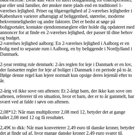
par eller små familier, der ønsker mere plads end en traditionel 1-
værelses lejlighed. Priser og tilgængelighed af 2-værelses lejligheder i
København varierer afhængigt af beliggenhed, størrelse, moderne
bekvemmeligheder og andre faktorer. Det er bedst at søge på
boligportaler, kontakte ejendomsmæglere eller holde dig opdateret med
annoncer for at finde en 2-værelses lejlighed, der passer til dine behov
og budget.
2-værelses lejlighed aalborg: En 2-værelses lejlighed i Aalborg er en
bolig med to separate rum i Aalborg, en by beliggende i Nordjylland i
Danmark.
2-year renting rule denmark: 2-års reglen for leje i Danmark er en lov,
der fastsætter regler for leje af boliger i Danmark i en periode på to år.
Ifølge denne regel kan lejere normalt kun opsige deres lejemål efter to
år.
2-årig vil ikke sove om aftenen: Et 2-årigt barn, der ikke kan sove om
aftenen, refererer til en situation, hvor et barn, der er to år gammelt, har
svært ved at falde i søvn om aftenen.
2,08*12: Når man multiplicerer 2,08 med 12, betyder det at gange
tallet 2,08 med 12 og få resultatet.
2,49€ to dkk: Når man konverterer 2,49 euro til danske kroner, betyder
det at finde ud af, hvor mange danske kroner 2,49 euro svarer til.