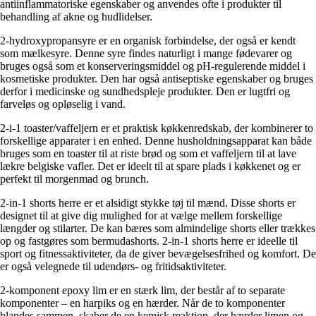
antiinflammatoriske egenskaber og anvendes ofte i produkter til
behandling af akne og hudlidelser.
2-hydroxypropansyre er en organisk forbindelse, der også er kendt
som mælkesyre. Denne syre findes naturligt i mange fødevarer og
bruges også som et konserveringsmiddel og pH-regulerende middel i
kosmetiske produkter. Den har også antiseptiske egenskaber og bruges
derfor i medicinske og sundhedspleje produkter. Den er lugtfri og
farveløs og opløselig i vand.
2-i-1 toaster/vaffeljern er et praktisk køkkenredskab, der kombinerer to
forskellige apparater i en enhed. Denne husholdningsapparat kan både
bruges som en toaster til at riste brød og som et vaffeljern til at lave
lækre belgiske vafler. Det er ideelt til at spare plads i køkkenet og er
perfekt til morgenmad og brunch.
2-in-1 shorts herre er et alsidigt stykke tøj til mænd. Disse shorts er
designet til at give dig mulighed for at vælge mellem forskellige
længder og stilarter. De kan bæres som almindelige shorts eller trækkes
op og fastgøres som bermudashorts. 2-in-1 shorts herre er ideelle til
sport og fitnessaktiviteter, da de giver bevægelsesfrihed og komfort. De
er også velegnede til udendørs- og fritidsaktiviteter.
2-komponent epoxy lim er en stærk lim, der består af to separate
komponenter – en harpiks og en hærder. Når de to komponenter
blandes sammen, skaber de en kemisk reaktion, der hærder limen og