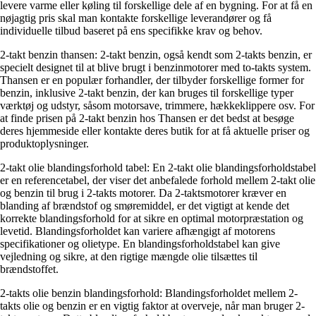
levere varme eller køling til forskellige dele af en bygning. For at få en
nøjagtig pris skal man kontakte forskellige leverandører og få
individuelle tilbud baseret på ens specifikke krav og behov.
2-takt benzin thansen: 2-takt benzin, også kendt som 2-takts benzin, er
specielt designet til at blive brugt i benzinmotorer med to-takts system.
Thansen er en populær forhandler, der tilbyder forskellige former for
benzin, inklusive 2-takt benzin, der kan bruges til forskellige typer
værktøj og udstyr, såsom motorsave, trimmere, hækkeklippere osv. For
at finde prisen på 2-takt benzin hos Thansen er det bedst at besøge
deres hjemmeside eller kontakte deres butik for at få aktuelle priser og
produktoplysninger.
2-takt olie blandingsforhold tabel: En 2-takt olie blandingsforholdstabel
er en referencetabel, der viser det anbefalede forhold mellem 2-takt olie
og benzin til brug i 2-takts motorer. Da 2-taktsmotorer kræver en
blanding af brændstof og smøremiddel, er det vigtigt at kende det
korrekte blandingsforhold for at sikre en optimal motorpræstation og
levetid. Blandingsforholdet kan variere afhængigt af motorens
specifikationer og olietype. En blandingsforholdstabel kan give
vejledning og sikre, at den rigtige mængde olie tilsættes til
brændstoffet.
2-takts olie benzin blandingsforhold: Blandingsforholdet mellem 2-
takts olie og benzin er en vigtig faktor at overveje, når man bruger 2-