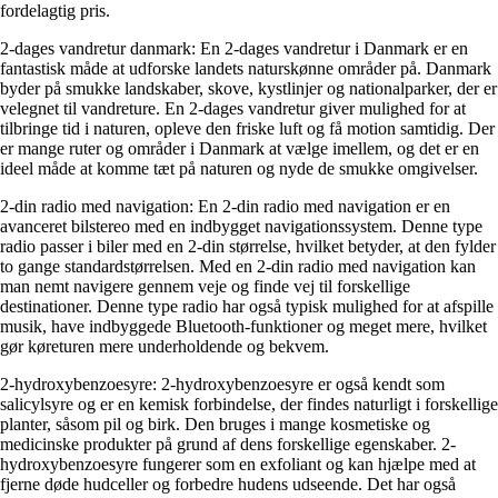
fordelagtig pris.
2-dages vandretur danmark: En 2-dages vandretur i Danmark er en
fantastisk måde at udforske landets naturskønne områder på. Danmark
byder på smukke landskaber, skove, kystlinjer og nationalparker, der er
velegnet til vandreture. En 2-dages vandretur giver mulighed for at
tilbringe tid i naturen, opleve den friske luft og få motion samtidig. Der
er mange ruter og områder i Danmark at vælge imellem, og det er en
ideel måde at komme tæt på naturen og nyde de smukke omgivelser.
2-din radio med navigation: En 2-din radio med navigation er en
avanceret bilstereo med en indbygget navigationssystem. Denne type
radio passer i biler med en 2-din størrelse, hvilket betyder, at den fylder
to gange standardstørrelsen. Med en 2-din radio med navigation kan
man nemt navigere gennem veje og finde vej til forskellige
destinationer. Denne type radio har også typisk mulighed for at afspille
musik, have indbyggede Bluetooth-funktioner og meget mere, hvilket
gør køreturen mere underholdende og bekvem.
2-hydroxybenzoesyre: 2-hydroxybenzoesyre er også kendt som
salicylsyre og er en kemisk forbindelse, der findes naturligt i forskellige
planter, såsom pil og birk. Den bruges i mange kosmetiske og
medicinske produkter på grund af dens forskellige egenskaber. 2-
hydroxybenzoesyre fungerer som en exfoliant og kan hjælpe med at
fjerne døde hudceller og forbedre hudens udseende. Det har også