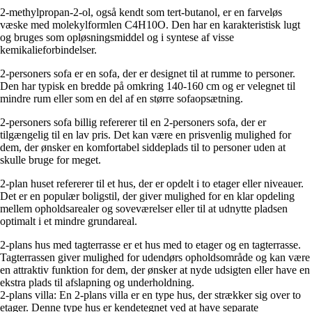
2-methylpropan-2-ol, også kendt som tert-butanol, er en farveløs
væske med molekylformlen C4H10O. Den har en karakteristisk lugt
og bruges som opløsningsmiddel og i syntese af visse
kemikalieforbindelser.
2-personers sofa er en sofa, der er designet til at rumme to personer.
Den har typisk en bredde på omkring 140-160 cm og er velegnet til
mindre rum eller som en del af en større sofaopsætning.
2-personers sofa billig refererer til en 2-personers sofa, der er
tilgængelig til en lav pris. Det kan være en prisvenlig mulighed for
dem, der ønsker en komfortabel siddeplads til to personer uden at
skulle bruge for meget.
2-plan huset refererer til et hus, der er opdelt i to etager eller niveauer.
Det er en populær boligstil, der giver mulighed for en klar opdeling
mellem opholdsarealer og soveværelser eller til at udnytte pladsen
optimalt i et mindre grundareal.
2-plans hus med tagterrasse er et hus med to etager og en tagterrasse.
Tagterrassen giver mulighed for udendørs opholdsområde og kan være
en attraktiv funktion for dem, der ønsker at nyde udsigten eller have en
ekstra plads til afslapning og underholdning.
2-plans villa: En 2-plans villa er en type hus, der strækker sig over to
etager. Denne type hus er kendetegnet ved at have separate