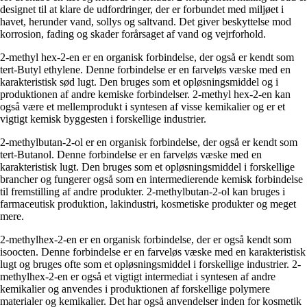
designet til at klare de udfordringer, der er forbundet med miljøet i
havet, herunder vand, sollys og saltvand. Det giver beskyttelse mod
korrosion, fading og skader forårsaget af vand og vejrforhold.
2-methyl hex-2-en er en organisk forbindelse, der også er kendt som
tert-Butyl ethylene. Denne forbindelse er en farveløs væske med en
karakteristisk sød lugt. Den bruges som et opløsningsmiddel og i
produktionen af ​​andre kemiske forbindelser. 2-methyl hex-2-en kan
også være et mellemprodukt i syntesen af ​​visse kemikalier og er et
vigtigt kemisk byggesten i forskellige industrier.
2-methylbutan-2-ol er en organisk forbindelse, der også er kendt som
tert-Butanol. Denne forbindelse er en farveløs væske med en
karakteristisk lugt. Den bruges som et opløsningsmiddel i forskellige
brancher og fungerer også som en intermedierende kemisk forbindelse
til fremstilling af andre produkter. 2-methylbutan-2-ol kan bruges i
farmaceutisk produktion, lakindustri, kosmetiske produkter og meget
mere.
2-methylhex-2-en er en organisk forbindelse, der er også kendt som
isoocten. Denne forbindelse er en farveløs væske med en karakteristisk
lugt og bruges ofte som et opløsningsmiddel i forskellige industrier. 2-
methylhex-2-en er også et vigtigt intermediat i syntesen af ​​andre
kemikalier og anvendes i produktionen af ​​forskellige polymere
materialer og kemikalier. Det har også anvendelser inden for kosmetik