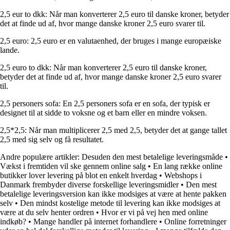
2,5 eur to dkk: Når man konverterer 2,5 euro til danske kroner, betyder
det at finde ud af, hvor mange danske kroner 2,5 euro svarer til.
2,5 euro: 2,5 euro er en valutaenhed, der bruges i mange europæiske
lande.
2,5 euro to dkk: Når man konverterer 2,5 euro til danske kroner,
betyder det at finde ud af, hvor mange danske kroner 2,5 euro svarer
til.
2,5 personers sofa: En 2,5 personers sofa er en sofa, der typisk er
designet til at sidde to voksne og et barn eller en mindre voksen.
2,5*2,5: Når man multiplicerer 2,5 med 2,5, betyder det at gange tallet
2,5 med sig selv og få resultatet.
Andre populære artikler:
Desuden den mest betalelige leveringsmåde
•
Vækst i fremtiden vil ske gennem online salg
•
En lang række online
butikker lover levering på blot en enkelt hverdag
•
Webshops i
Danmark frembyder diverse forskellige leveringsmidler
•
Den mest
betalelige leveringsversion kan ikke modsiges at være at hente pakken
selv
•
Den mindst kostelige metode til levering kan ikke modsiges at
være at du selv henter ordren
•
Hvor er vi på vej hen med online
indkøb?
•
Mange handler på internet forhandlere
•
Online forretninger