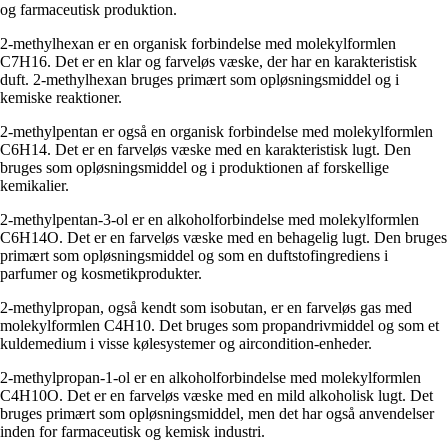
og farmaceutisk produktion.
2-methylhexan er en organisk forbindelse med molekylformlen
C7H16. Det er en klar og farveløs væske, der har en karakteristisk
duft. 2-methylhexan bruges primært som opløsningsmiddel og i
kemiske reaktioner.
2-methylpentan er også en organisk forbindelse med molekylformlen
C6H14. Det er en farveløs væske med en karakteristisk lugt. Den
bruges som opløsningsmiddel og i produktionen af forskellige
kemikalier.
2-methylpentan-3-ol er en alkoholforbindelse med molekylformlen
C6H14O. Det er en farveløs væske med en behagelig lugt. Den bruges
primært som opløsningsmiddel og som en duftstofingrediens i
parfumer og kosmetikprodukter.
2-methylpropan, også kendt som isobutan, er en farveløs gas med
molekylformlen C4H10. Det bruges som propandrivmiddel og som et
kuldemedium i visse kølesystemer og aircondition-enheder.
2-methylpropan-1-ol er en alkoholforbindelse med molekylformlen
C4H10O. Det er en farveløs væske med en mild alkoholisk lugt. Det
bruges primært som opløsningsmiddel, men det har også anvendelser
inden for farmaceutisk og kemisk industri.