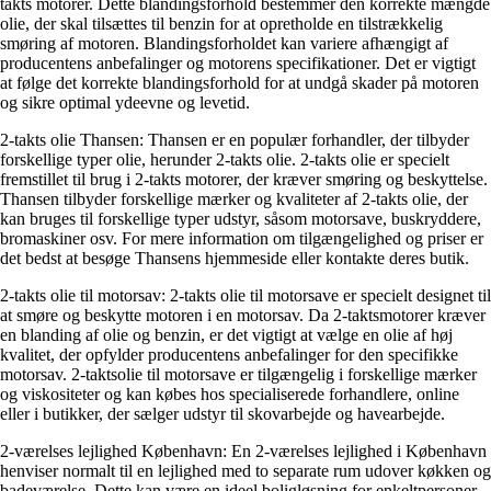
takts motorer. Dette blandingsforhold bestemmer den korrekte mængde
olie, der skal tilsættes til benzin for at opretholde en tilstrækkelig
smøring af motoren. Blandingsforholdet kan variere afhængigt af
producentens anbefalinger og motorens specifikationer. Det er vigtigt
at følge det korrekte blandingsforhold for at undgå skader på motoren
og sikre optimal ydeevne og levetid.
2-takts olie Thansen: Thansen er en populær forhandler, der tilbyder
forskellige typer olie, herunder 2-takts olie. 2-takts olie er specielt
fremstillet til brug i 2-takts motorer, der kræver smøring og beskyttelse.
Thansen tilbyder forskellige mærker og kvaliteter af 2-takts olie, der
kan bruges til forskellige typer udstyr, såsom motorsave, buskryddere,
bromaskiner osv. For mere information om tilgængelighed og priser er
det bedst at besøge Thansens hjemmeside eller kontakte deres butik.
2-takts olie til motorsav: 2-takts olie til motorsave er specielt designet til
at smøre og beskytte motoren i en motorsav. Da 2-taktsmotorer kræver
en blanding af olie og benzin, er det vigtigt at vælge en olie af høj
kvalitet, der opfylder producentens anbefalinger for den specifikke
motorsav. 2-taktsolie til motorsave er tilgængelig i forskellige mærker
og viskositeter og kan købes hos specialiserede forhandlere, online
eller i butikker, der sælger udstyr til skovarbejde og havearbejde.
2-værelses lejlighed København: En 2-værelses lejlighed i København
henviser normalt til en lejlighed med to separate rum udover køkken og
badeværelse. Dette kan være en ideel boligløsning for enkeltpersoner,