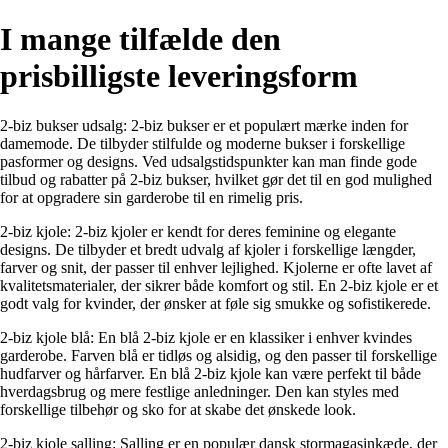
I mange tilfælde den
prisbilligste leveringsform
2-biz bukser udsalg: 2-biz bukser er et populært mærke inden for
damemode. De tilbyder stilfulde og moderne bukser i forskellige
pasformer og designs. Ved udsalgstidspunkter kan man finde gode
tilbud og rabatter på 2-biz bukser, hvilket gør det til en god mulighed
for at opgradere sin garderobe til en rimelig pris.
2-biz kjole: 2-biz kjoler er kendt for deres feminine og elegante
designs. De tilbyder et bredt udvalg af kjoler i forskellige længder,
farver og snit, der passer til enhver lejlighed. Kjolerne er ofte lavet af
kvalitetsmaterialer, der sikrer både komfort og stil. En 2-biz kjole er et
godt valg for kvinder, der ønsker at føle sig smukke og sofistikerede.
2-biz kjole blå: En blå 2-biz kjole er en klassiker i enhver kvindes
garderobe. Farven blå er tidløs og alsidig, og den passer til forskellige
hudfarver og hårfarver. En blå 2-biz kjole kan være perfekt til både
hverdagsbrug og mere festlige anledninger. Den kan styles med
forskellige tilbehør og sko for at skabe det ønskede look.
2-biz kjole salling: Salling er en populær dansk stormagasinkæde, der