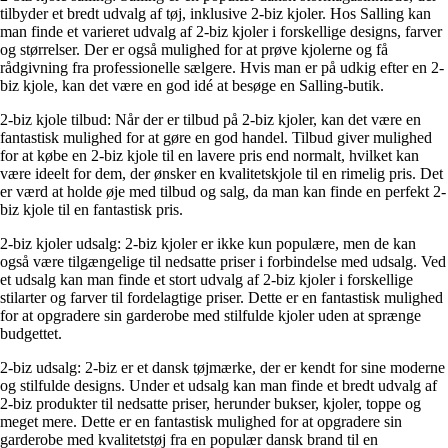
tilbyder et bredt udvalg af tøj, inklusive 2-biz kjoler. Hos Salling kan
man finde et varieret udvalg af 2-biz kjoler i forskellige designs, farver
og størrelser. Der er også mulighed for at prøve kjolerne og få
rådgivning fra professionelle sælgere. Hvis man er på udkig efter en 2-
biz kjole, kan det være en god idé at besøge en Salling-butik.
2-biz kjole tilbud: Når der er tilbud på 2-biz kjoler, kan det være en
fantastisk mulighed for at gøre en god handel. Tilbud giver mulighed
for at købe en 2-biz kjole til en lavere pris end normalt, hvilket kan
være ideelt for dem, der ønsker en kvalitetskjole til en rimelig pris. Det
er værd at holde øje med tilbud og salg, da man kan finde en perfekt 2-
biz kjole til en fantastisk pris.
2-biz kjoler udsalg: 2-biz kjoler er ikke kun populære, men de kan
også være tilgængelige til nedsatte priser i forbindelse med udsalg. Ved
et udsalg kan man finde et stort udvalg af 2-biz kjoler i forskellige
stilarter og farver til fordelagtige priser. Dette er en fantastisk mulighed
for at opgradere sin garderobe med stilfulde kjoler uden at sprænge
budgettet.
2-biz udsalg: 2-biz er et dansk tøjmærke, der er kendt for sine moderne
og stilfulde designs. Under et udsalg kan man finde et bredt udvalg af
2-biz produkter til nedsatte priser, herunder bukser, kjoler, toppe og
meget mere. Dette er en fantastisk mulighed for at opgradere sin
garderobe med kvalitetstøj fra en populær dansk brand til en