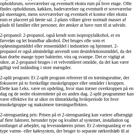
opholdsrum, soveværelser og eventuelt ekstra rum på hver etage. Ofte
findes opholdsrum, køkken, badeværelser og eventuelt et soveværelse
på stueetagen, mens soveværelser og eventuelt et kontor eller ekstra
rum er placeret på første sal. 2-plans villaer giver normalt masser af
plads til familier eller personer, der ønsker at have rum til at udvide.
2-propanol: 2-propanol, også kendt som isopropylalkohol, er en
farveløs og let brandbar alkohol. Det bruges ofte som et
opløsningsmiddel eller rensemiddel i industrien og hjemmet. 2-
propanol er også almindeligt anvendt som desinfektionsmiddel, da det
kan dræbe mange typer bakterier, vira og svampe. Det er vigtigt at
sikre, at 2-propanol bruges i et velventileret område, da det kan være
giftigt ved indånding i store mængder.
2-split program: Et 2-split program refererer til en træningsrutine, der
fokuserer på to forskellige muskelgrupper eller områder i kroppen.
Dette kan f.eks. være en opdeling, hvor man træner overkroppen på en
dag og de nedre ekstremiteter på en anden dag. 2-split programmer kan
være effektive for at sikre en tilstrækkelig hvileperiode for hver
muskelgruppe og maksimere træningseffekten.
2-strengsanlæg pris: Prisen på et 2-strengsanlæg kan variere afhængigt
af flere faktorer, herunder type og kvalitet af systemet, installation og
omfanget af arbejdet, og leverandørens priser. Et 2-strengsanlæg er en
type varme- eller kølesystem, der bruger to separate rørkredsløb til at