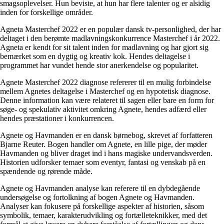
smagsoplevelser. Hun beviste, at hun har flere talenter og er alsidig
inden for forskellige områder.
Agneta Masterchef 2022 er en populær dansk tv-personlighed, der har
deltaget i den berømte madlavningskonkurrence Masterchef i år 2022.
Agneta er kendt for sit talent inden for madlavning og har gjort sig
bemærket som en dygtig og kreativ kok. Hendes deltagelse i
programmet har vundet hende stor anerkendelse og popularitet.
Agnete Masterchef 2022 diagnose refererer til en mulig forbindelse
mellem Agnetes deltagelse i Masterchef og en hypotetisk diagnose.
Denne information kan være relateret til sagen eller bare en form for
søge- og spekulativ aktivitet omkring Agnete, hendes adfærd eller
hendes præstationer i konkurrencen.
Agnete og Havmanden er en dansk børnebog, skrevet af forfatteren
Bjarne Reuter. Bogen handler om Agnete, en lille pige, der møder
Havmanden og bliver draget ind i hans magiske undervandsverden.
Historien udforsker temaer som eventyr, fantasi og venskab på en
spændende og rørende måde.
Agnete og Havmanden analyse kan referere til en dybdegående
undersøgelse og fortolkning af bogen Agnete og Havmanden.
Analyser kan fokusere på forskellige aspekter af historien, såsom
symbolik, temaer, karakterudvikling og fortælleteknikker, med det