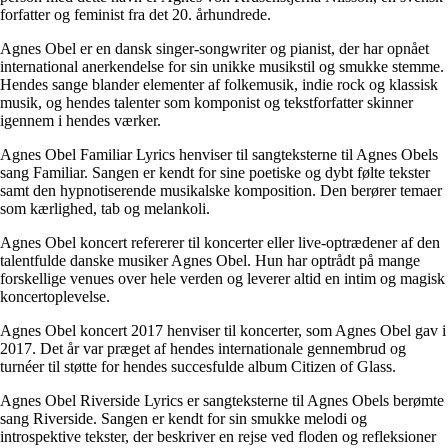
forfatter og feminist fra det 20. århundrede.
Agnes Obel er en dansk singer-songwriter og pianist, der har opnået
international anerkendelse for sin unikke musikstil og smukke stemme.
Hendes sange blander elementer af folkemusik, indie rock og klassisk
musik, og hendes talenter som komponist og tekstforfatter skinner
igennem i hendes værker.
Agnes Obel Familiar Lyrics henviser til sangteksterne til Agnes Obels
sang Familiar. Sangen er kendt for sine poetiske og dybt følte tekster
samt den hypnotiserende musikalske komposition. Den berører temaer
som kærlighed, tab og melankoli.
Agnes Obel koncert refererer til koncerter eller live-optrædener af den
talentfulde danske musiker Agnes Obel. Hun har optrådt på mange
forskellige venues over hele verden og leverer altid en intim og magisk
koncertoplevelse.
Agnes Obel koncert 2017 henviser til koncerter, som Agnes Obel gav i
2017. Det år var præget af hendes internationale gennembrud og
turnéer til støtte for hendes succesfulde album Citizen of Glass.
Agnes Obel Riverside Lyrics er sangteksterne til Agnes Obels berømte
sang Riverside. Sangen er kendt for sin smukke melodi og
introspektive tekster, der beskriver en rejse ved floden og refleksioner