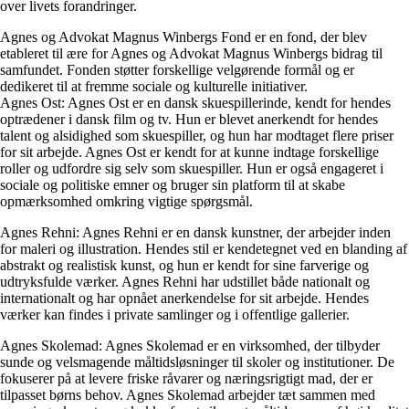
over livets forandringer.
Agnes og Advokat Magnus Winbergs Fond er en fond, der blev
etableret til ære for Agnes og Advokat Magnus Winbergs bidrag til
samfundet. Fonden støtter forskellige velgørende formål og er
dedikeret til at fremme sociale og kulturelle initiativer.
Agnes Ost: Agnes Ost er en dansk skuespillerinde, kendt for hendes
optrædener i dansk film og tv. Hun er blevet anerkendt for hendes
talent og alsidighed som skuespiller, og hun har modtaget flere priser
for sit arbejde. Agnes Ost er kendt for at kunne indtage forskellige
roller og udfordre sig selv som skuespiller. Hun er også engageret i
sociale og politiske emner og bruger sin platform til at skabe
opmærksomhed omkring vigtige spørgsmål.
Agnes Rehni: Agnes Rehni er en dansk kunstner, der arbejder inden
for maleri og illustration. Hendes stil er kendetegnet ved en blanding af
abstrakt og realistisk kunst, og hun er kendt for sine farverige og
udtryksfulde værker. Agnes Rehni har udstillet både nationalt og
internationalt og har opnået anerkendelse for sit arbejde. Hendes
værker kan findes i private samlinger og i offentlige gallerier.
Agnes Skolemad: Agnes Skolemad er en virksomhed, der tilbyder
sunde og velsmagende måltidsløsninger til skoler og institutioner. De
fokuserer på at levere friske råvarer og næringsrigtigt mad, der er
tilpasset børns behov. Agnes Skolemad arbejder tæt sammen med