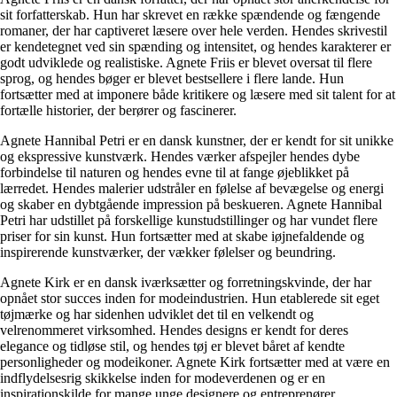
sit forfatterskab. Hun har skrevet en række spændende og fængende
romaner, der har captiveret læsere over hele verden. Hendes skrivestil
er kendetegnet ved sin spænding og intensitet, og hendes karakterer er
godt udviklede og realistiske. Agnete Friis er blevet oversat til flere
sprog, og hendes bøger er blevet bestsellere i flere lande. Hun
fortsætter med at imponere både kritikere og læsere med sit talent for at
fortælle historier, der berører og fascinerer.
Agnete Hannibal Petri er en dansk kunstner, der er kendt for sit unikke
og ekspressive kunstværk. Hendes værker afspejler hendes dybe
forbindelse til naturen og hendes evne til at fange øjeblikket på
lærredet. Hendes malerier udstråler en følelse af bevægelse og energi
og skaber en dybtgående impression på beskueren. Agnete Hannibal
Petri har udstillet på forskellige kunstudstillinger og har vundet flere
priser for sin kunst. Hun fortsætter med at skabe iøjnefaldende og
inspirerende kunstværker, der vækker følelser og beundring.
Agnete Kirk er en dansk iværksætter og forretningskvinde, der har
opnået stor succes inden for modeindustrien. Hun etablerede sit eget
tøjmærke og har sidenhen udviklet det til en velkendt og
velrenommeret virksomhed. Hendes designs er kendt for deres
elegance og tidløse stil, og hendes tøj er blevet båret af kendte
personligheder og modeikoner. Agnete Kirk fortsætter med at være en
indflydelsesrig skikkelse inden for modeverdenen og er en
inspirationskilde for mange unge designere og entreprenører.