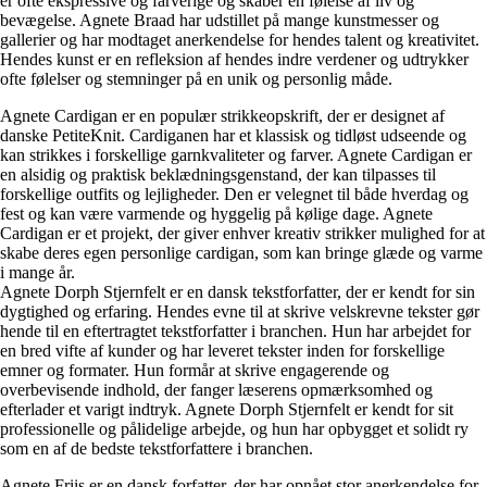
er ofte ekspressive og farverige og skaber en følelse af liv og
bevægelse. Agnete Braad har udstillet på mange kunstmesser og
gallerier og har modtaget anerkendelse for hendes talent og kreativitet.
Hendes kunst er en refleksion af hendes indre verdener og udtrykker
ofte følelser og stemninger på en unik og personlig måde.
Agnete Cardigan er en populær strikkeopskrift, der er designet af
danske PetiteKnit. Cardiganen har et klassisk og tidløst udseende og
kan strikkes i forskellige garnkvaliteter og farver. Agnete Cardigan er
en alsidig og praktisk beklædningsgenstand, der kan tilpasses til
forskellige outfits og lejligheder. Den er velegnet til både hverdag og
fest og kan være varmende og hyggelig på kølige dage. Agnete
Cardigan er et projekt, der giver enhver kreativ strikker mulighed for at
skabe deres egen personlige cardigan, som kan bringe glæde og varme
i mange år.
Agnete Dorph Stjernfelt er en dansk tekstforfatter, der er kendt for sin
dygtighed og erfaring. Hendes evne til at skrive velskrevne tekster gør
hende til en eftertragtet tekstforfatter i branchen. Hun har arbejdet for
en bred vifte af kunder og har leveret tekster inden for forskellige
emner og formater. Hun formår at skrive engagerende og
overbevisende indhold, der fanger læserens opmærksomhed og
efterlader et varigt indtryk. Agnete Dorph Stjernfelt er kendt for sit
professionelle og pålidelige arbejde, og hun har opbygget et solidt ry
som en af de bedste tekstforfattere i branchen.
Agnete Friis er en dansk forfatter, der har opnået stor anerkendelse for