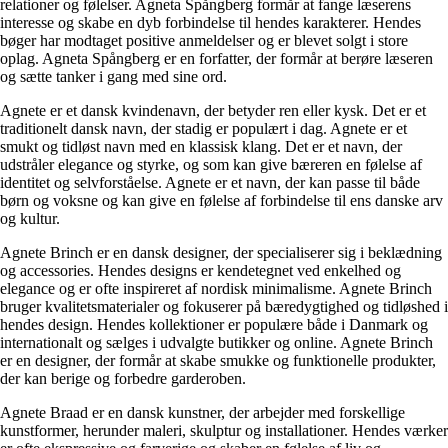
relationer og følelser. Agneta Spångberg formår at fange læserens
interesse og skabe en dyb forbindelse til hendes karakterer. Hendes
bøger har modtaget positive anmeldelser og er blevet solgt i store
oplag. Agneta Spångberg er en forfatter, der formår at berøre læseren
og sætte tanker i gang med sine ord.
Agnete er et dansk kvindenavn, der betyder ren eller kysk. Det er et
traditionelt dansk navn, der stadig er populært i dag. Agnete er et
smukt og tidløst navn med en klassisk klang. Det er et navn, der
udstråler elegance og styrke, og som kan give bæreren en følelse af
identitet og selvforståelse. Agnete er et navn, der kan passe til både
børn og voksne og kan give en følelse af forbindelse til ens danske arv
og kultur.
Agnete Brinch er en dansk designer, der specialiserer sig i beklædning
og accessories. Hendes designs er kendetegnet ved enkelhed og
elegance og er ofte inspireret af nordisk minimalisme. Agnete Brinch
bruger kvalitetsmaterialer og fokuserer på bæredygtighed og tidløshed i
hendes design. Hendes kollektioner er populære både i Danmark og
internationalt og sælges i udvalgte butikker og online. Agnete Brinch
er en designer, der formår at skabe smukke og funktionelle produkter,
der kan berige og forbedre garderoben.
Agnete Braad er en dansk kunstner, der arbejder med forskellige
kunstformer, herunder maleri, skulptur og installationer. Hendes værker