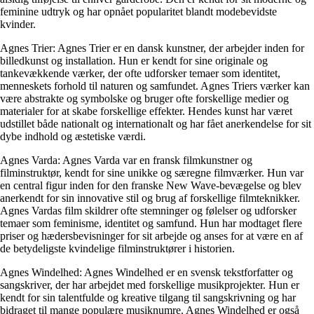
feminine udtryk og har opnået popularitet blandt modebevidste
kvinder.
Agnes Trier: Agnes Trier er en dansk kunstner, der arbejder inden for
billedkunst og installation. Hun er kendt for sine originale og
tankevækkende værker, der ofte udforsker temaer som identitet,
menneskets forhold til naturen og samfundet. Agnes Triers værker kan
være abstrakte og symbolske og bruger ofte forskellige medier og
materialer for at skabe forskellige effekter. Hendes kunst har været
udstillet både nationalt og internationalt og har fået anerkendelse for sit
dybe indhold og æstetiske værdi.
Agnes Varda: Agnes Varda var en fransk filmkunstner og
filminstruktør, kendt for sine unikke og særegne filmværker. Hun var
en central figur inden for den franske New Wave-bevægelse og blev
anerkendt for sin innovative stil og brug af forskellige filmteknikker.
Agnes Vardas film skildrer ofte stemninger og følelser og udforsker
temaer som feminisme, identitet og samfund. Hun har modtaget flere
priser og hædersbevisninger for sit arbejde og anses for at være en af
de betydeligste kvindelige filminstruktører i historien.
Agnes Windelhed: Agnes Windelhed er en svensk tekstforfatter og
sangskriver, der har arbejdet med forskellige musikprojekter. Hun er
kendt for sin talentfulde og kreative tilgang til sangskrivning og har
bidraget til mange populære musiknumre. Agnes Windelhed er også