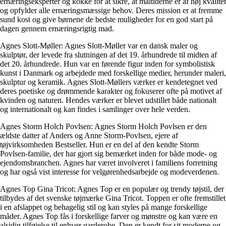
ernæringseksperter og kokke for at sikre, at måltiderne er af høj kvalitet
og opfylder alle ernæringsmæssige behov. Deres mission er at fremme
sund kost og give børnene de bedste muligheder for en god start på
dagen gennem ernæringsrigtig mad.
Agnes Slott-Møller: Agnes Slott-Møller var en dansk maler og
skulptør, der levede fra slutningen af ​​det 19. århundrede til midten af ​​
det 20. århundrede. Hun var en førende figur inden for symbolistisk
kunst i Danmark og arbejdede med forskellige medier, herunder maleri,
skulptur og keramik. Agnes Slott-Møllers værker er kendetegnet ved
deres poetiske og drømmende karakter og fokuserer ofte på motivet af
kvinden og naturen. Hendes værker er blevet udstillet både nationalt
og internationalt og kan findes i samlinger over hele verden.
Agnes Storm Holch Povlsen: Agnes Storm Holch Povlsen er den
ældste datter af Anders og Anne Storm-Povlsen, ejere af
tøjvirksomheden Bestseller. Hun er en del af den kendte Storm
Povlsen-familie, der har gjort sig bemærket inden for både mode- og
ejendomsbranchen. Agnes har været involveret i familiens forretning
og har også vist interesse for velgørenhedsarbejde og modeverdenen.
Agnes Top Gina Tricot: Agnes Top er en populær og trendy tøjstil, der
tilbydes af det svenske tøjmærke Gina Tricot. Toppen er ofte fremstillet
i en afslappet og behagelig stil og kan styles på mange forskellige
måder. Agnes Top fås i forskellige farver og mønstre og kan være en
alsidig tilføjelse til enhver garderobe. Den er kendt for sit moderne og