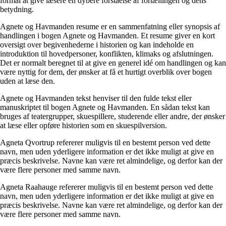
formål at give læsere en dybere forståelse af fortællingen og dens
betydning.
Agnete og Havmanden resume er en sammenfatning eller synopsis af
handlingen i bogen Agnete og Havmanden. Et resume giver en kort
oversigt over begivenhederne i historien og kan indeholde en
introduktion til hovedpersoner, konflikten, klimaks og afslutningen.
Det er normalt beregnet til at give en generel idé om handlingen og kan
være nyttig for dem, der ønsker at få et hurtigt overblik over bogen
uden at læse den.
Agnete og Havmanden tekst henviser til den fulde tekst eller
manuskriptet til bogen Agnete og Havmanden. En sådan tekst kan
bruges af teatergrupper, skuespillere, studerende eller andre, der ønsker
at læse eller opføre historien som en skuespilversion.
Agneta Qvortrup refererer muligvis til en bestemt person ved dette
navn, men uden yderligere information er det ikke muligt at give en
præcis beskrivelse. Navne kan være ret almindelige, og derfor kan der
være flere personer med samme navn.
Agneta Raahauge refererer muligvis til en bestemt person ved dette
navn, men uden yderligere information er det ikke muligt at give en
præcis beskrivelse. Navne kan være ret almindelige, og derfor kan der
være flere personer med samme navn.