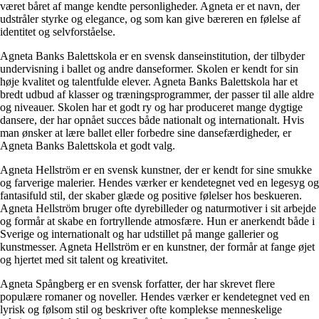
været båret af mange kendte personligheder. Agneta er et navn, der
udstråler styrke og elegance, og som kan give bæreren en følelse af
identitet og selvforståelse.
Agneta Banks Balettskola er en svensk danseinstitution, der tilbyder
undervisning i ballet og andre danseformer. Skolen er kendt for sin
høje kvalitet og talentfulde elever. Agneta Banks Balettskola har et
bredt udbud af klasser og træningsprogrammer, der passer til alle aldre
og niveauer. Skolen har et godt ry og har produceret mange dygtige
dansere, der har opnået succes både nationalt og internationalt. Hvis
man ønsker at lære ballet eller forbedre sine dansefærdigheder, er
Agneta Banks Balettskola et godt valg.
Agneta Hellström er en svensk kunstner, der er kendt for sine smukke
og farverige malerier. Hendes værker er kendetegnet ved en legesyg og
fantasifuld stil, der skaber glæde og positive følelser hos beskueren.
Agneta Hellström bruger ofte dyrebilleder og naturmotiver i sit arbejde
og formår at skabe en fortryllende atmosfære. Hun er anerkendt både i
Sverige og internationalt og har udstillet på mange gallerier og
kunstmesser. Agneta Hellström er en kunstner, der formår at fange øjet
og hjertet med sit talent og kreativitet.
Agneta Spångberg er en svensk forfatter, der har skrevet flere
populære romaner og noveller. Hendes værker er kendetegnet ved en
lyrisk og følsom stil og beskriver ofte komplekse menneskelige