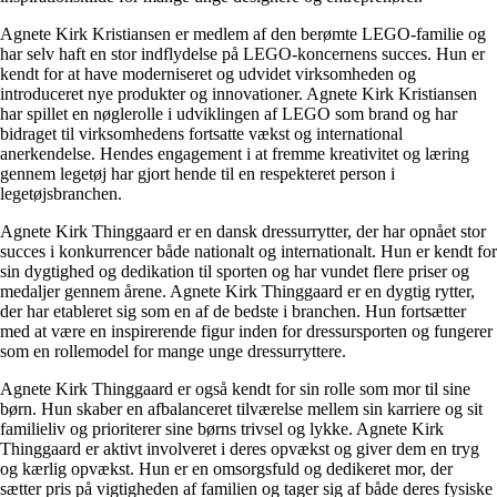
Agnete Kirk Kristiansen er medlem af den berømte LEGO-familie og
har selv haft en stor indflydelse på LEGO-koncernens succes. Hun er
kendt for at have moderniseret og udvidet virksomheden og
introduceret nye produkter og innovationer. Agnete Kirk Kristiansen
har spillet en nøglerolle i udviklingen af ​​LEGO som brand og har
bidraget til virksomhedens fortsatte vækst og international
anerkendelse. Hendes engagement i at fremme kreativitet og læring
gennem legetøj har gjort hende til en respekteret person i
legetøjsbranchen.
Agnete Kirk Thinggaard er en dansk dressurrytter, der har opnået stor
succes i konkurrencer både nationalt og internationalt. Hun er kendt for
sin dygtighed og dedikation til sporten og har vundet flere priser og
medaljer gennem årene. Agnete Kirk Thinggaard er en dygtig rytter,
der har etableret sig som en af de bedste i branchen. Hun fortsætter
med at være en inspirerende figur inden for dressursporten og fungerer
som en rollemodel for mange unge dressurryttere.
Agnete Kirk Thinggaard er også kendt for sin rolle som mor til sine
børn. Hun skaber en afbalanceret tilværelse mellem sin karriere og sit
familieliv og prioriterer sine børns trivsel og lykke. Agnete Kirk
Thinggaard er aktivt involveret i deres opvækst og giver dem en tryg
og kærlig opvækst. Hun er en omsorgsfuld og dedikeret mor, der
sætter pris på vigtigheden af ​​familien og tager sig af både deres fysiske