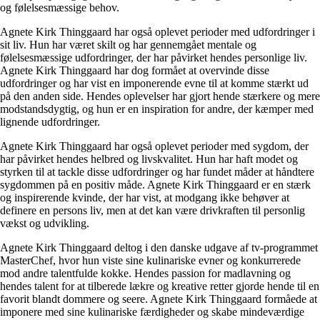
og følelsesmæssige behov.
Agnete Kirk Thinggaard har også oplevet perioder med udfordringer i
sit liv. Hun har været skilt og har gennemgået mentale og
følelsesmæssige udfordringer, der har påvirket hendes personlige liv.
Agnete Kirk Thinggaard har dog formået at overvinde disse
udfordringer og har vist en imponerende evne til at komme stærkt ud
på den anden side. Hendes oplevelser har gjort hende stærkere og mere
modstandsdygtig, og hun er en inspiration for andre, der kæmper med
lignende udfordringer.
Agnete Kirk Thinggaard har også oplevet perioder med sygdom, der
har påvirket hendes helbred og livskvalitet. Hun har haft modet og
styrken til at tackle disse udfordringer og har fundet måder at håndtere
sygdommen på en positiv måde. Agnete Kirk Thinggaard er en stærk
og inspirerende kvinde, der har vist, at modgang ikke behøver at
definere en persons liv, men at det kan være drivkraften til personlig
vækst og udvikling.
Agnete Kirk Thinggaard deltog i den danske udgave af tv-programmet
MasterChef, hvor hun viste sine kulinariske evner og konkurrerede
mod andre talentfulde kokke. Hendes passion for madlavning og
hendes talent for at tilberede lækre og kreative retter gjorde hende til en
favorit blandt dommere og seere. Agnete Kirk Thinggaard formåede at
imponere med sine kulinariske færdigheder og skabe mindeværdige