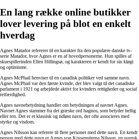
En lang række online butikker
lover levering på blot en enkelt
hverdag
Agnes Matador refererer til en karakter fra den populære danske tv-
serie Matador, hvor Agnes er en af hovedpersonerne. Hun spilles af
skuespillerinden Ellen Hillingsø, og karakteren er kendt for sin kløgt
og optimisme.
Agnes McPhail henviser til en canadisk politiker ved samme navn.
Agnes McPhail var den første kvinde, der blev valgt til det canadiske
parlament i 1921 og arbejdede aktivt for kvinders rettigheder og social
retfærdighed.
Agnes navnebetydning handler om betydningen af navnet Agnes.
Navnet Agnes stammer fra det græske ord hagnos, som betyder hellig
eller ren. Det er et klassisk og tidløst navn, der ofte associeres med
styrke og visdom.
Agnes Nilsson kan referere til flere personer med dette navn. En kendt
person med dette navn er Agnes von Krusenstjerna Nilsson, en svensk