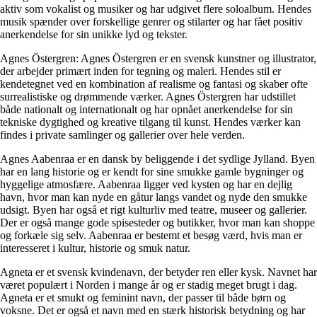
aktiv som vokalist og musiker og har udgivet flere soloalbum. Hendes
musik spænder over forskellige genrer og stilarter og har fået positiv
anerkendelse for sin unikke lyd og tekster.
Agnes Östergren: Agnes Östergren er en svensk kunstner og illustrator,
der arbejder primært inden for tegning og maleri. Hendes stil er
kendetegnet ved en kombination af realisme og fantasi og skaber ofte
surrealistiske og drømmende værker. Agnes Östergren har udstillet
både nationalt og internationalt og har opnået anerkendelse for sin
tekniske dygtighed og kreative tilgang til kunst. Hendes værker kan
findes i private samlinger og gallerier over hele verden.
Agnes Aabenraa er en dansk by beliggende i det sydlige Jylland. Byen
har en lang historie og er kendt for sine smukke gamle bygninger og
hyggelige atmosfære. Aabenraa ligger ved kysten og har en dejlig
havn, hvor man kan nyde en gåtur langs vandet og nyde den smukke
udsigt. Byen har også et rigt kulturliv med teatre, museer og gallerier.
Der er også mange gode spisesteder og butikker, hvor man kan shoppe
og forkæle sig selv. Aabenraa er bestemt et besøg værd, hvis man er
interesseret i kultur, historie og smuk natur.
Agneta er et svensk kvindenavn, der betyder ren eller kysk. Navnet har
været populært i Norden i mange år og er stadig meget brugt i dag.
Agneta er et smukt og feminint navn, der passer til både børn og
voksne. Det er også et navn med en stærk historisk betydning og har