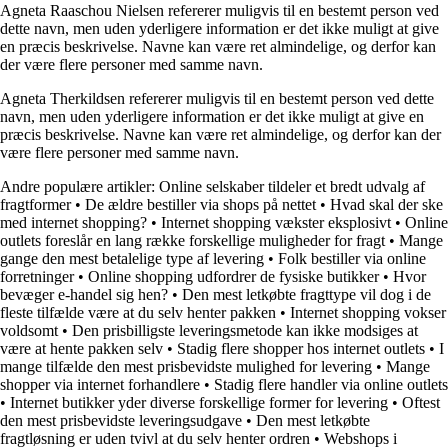
Agneta Raaschou Nielsen refererer muligvis til en bestemt person ved
dette navn, men uden yderligere information er det ikke muligt at give
en præcis beskrivelse. Navne kan være ret almindelige, og derfor kan
der være flere personer med samme navn.
Agneta Therkildsen refererer muligvis til en bestemt person ved dette
navn, men uden yderligere information er det ikke muligt at give en
præcis beskrivelse. Navne kan være ret almindelige, og derfor kan der
være flere personer med samme navn.
Andre populære artikler:
Online selskaber tildeler et bredt udvalg af
fragtformer
•
De ældre bestiller via shops på nettet
•
Hvad skal der ske
med internet shopping?
•
Internet shopping vækster eksplosivt
•
Online
outlets foreslår en lang række forskellige muligheder for fragt
•
Mange
gange den mest betalelige type af levering
•
Folk bestiller via online
forretninger
•
Online shopping udfordrer de fysiske butikker
•
Hvor
bevæger e-handel sig hen?
•
Den mest letkøbte fragttype vil dog i de
fleste tilfælde være at du selv henter pakken
•
Internet shopping vokser
voldsomt
•
Den prisbilligste leveringsmetode kan ikke modsiges at
være at hente pakken selv
•
Stadig flere shopper hos internet outlets
•
I
mange tilfælde den mest prisbevidste mulighed for levering
•
Mange
shopper via internet forhandlere
•
Stadig flere handler via online outlets
•
Internet butikker yder diverse forskellige former for levering
•
Oftest
den mest prisbevidste leveringsudgave
•
Den mest letkøbte
fragtløsning er uden tvivl at du selv henter ordren
•
Webshops i