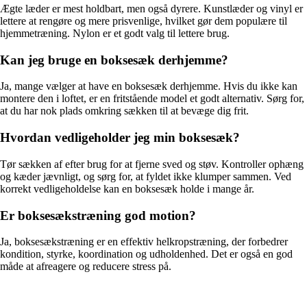
Ægte læder er mest holdbart, men også dyrere. Kunstlæder og vinyl er
lettere at rengøre og mere prisvenlige, hvilket gør dem populære til
hjemmetræning. Nylon er et godt valg til lettere brug.
Kan jeg bruge en boksesæk derhjemme?
Ja, mange vælger at have en boksesæk derhjemme. Hvis du ikke kan
montere den i loftet, er en fritstående model et godt alternativ. Sørg for,
at du har nok plads omkring sækken til at bevæge dig frit.
Hvordan vedligeholder jeg min boksesæk?
Tør sækken af efter brug for at fjerne sved og støv. Kontroller ophæng
og kæder jævnligt, og sørg for, at fyldet ikke klumper sammen. Ved
korrekt vedligeholdelse kan en boksesæk holde i mange år.
Er boksesækstræning god motion?
Ja, boksesækstræning er en effektiv helkropstræning, der forbedrer
kondition, styrke, koordination og udholdenhed. Det er også en god
måde at afreagere og reducere stress på.