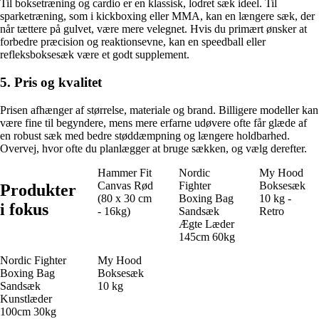
Til boksetræning og cardio er en klassisk, lodret sæk ideel. Til
sparketræning, som i kickboxing eller MMA, kan en længere sæk, der
når tættere på gulvet, være mere velegnet. Hvis du primært ønsker at
forbedre præcision og reaktionsevne, kan en speedball eller
refleksboksesæk være et godt supplement.
5. Pris og kvalitet
Prisen afhænger af størrelse, materiale og brand. Billigere modeller kan
være fine til begyndere, mens mere erfarne udøvere ofte får glæde af
en robust sæk med bedre støddæmpning og længere holdbarhed.
Overvej, hvor ofte du planlægger at bruge sækken, og vælg derefter.
Hammer Fit
Nordic
My Hood
Canvas Rød
Fighter
Boksesæk
Produkter
(80 x 30 cm
Boxing Bag
10 kg -
i fokus
- 16kg)
Sandsæk
Retro
Ægte Læder
145cm 60kg
Nordic Fighter
My Hood
Boxing Bag
Boksesæk
Sandsæk
10 kg
Kunstlæder
100cm 30kg