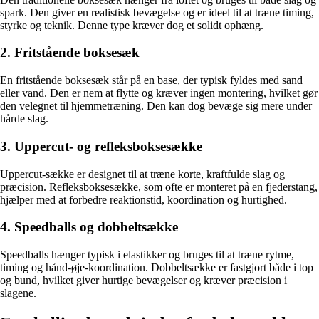
spark. Den giver en realistisk bevægelse og er ideel til at træne timing,
styrke og teknik. Denne type kræver dog et solidt ophæng.
2. Fritstående boksesæk
En fritstående boksesæk står på en base, der typisk fyldes med sand
eller vand. Den er nem at flytte og kræver ingen montering, hvilket gør
den velegnet til hjemmetræning. Den kan dog bevæge sig mere under
hårde slag.
3. Uppercut- og refleksboksesække
Uppercut-sække er designet til at træne korte, kraftfulde slag og
præcision. Refleksboksesække, som ofte er monteret på en fjederstang,
hjælper med at forbedre reaktionstid, koordination og hurtighed.
4. Speedballs og dobbeltsække
Speedballs hænger typisk i elastikker og bruges til at træne rytme,
timing og hånd-øje-koordination. Dobbeltsække er fastgjort både i top
og bund, hvilket giver hurtige bevægelser og kræver præcision i
slagene.