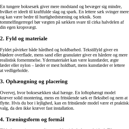
En tungere boksesæk giver mere modstand og bevæger sig mindre,
hvilket er ideelt til kraftfulde slag og spark. En lettere sæk svinger mere
og kan være bedre til hurtighedstræning og teknik. Som
tommelfingerregel bør vægten på sækken svare til cirka halvdelen af
din egen kropsvægt.
2. Fyld og materiale
Fyldet påvirker både hårdhed og holdbarhed. Tekstilfyld giver en
blødere overflade, mens sand eller granulater giver en hårdere og mere
realistisk fornemmelse. Ydermaterialet kan være kunstlæder, ægte
læder eller nylon – læder er mest holdbart, mens kunstlæder er lettere
at vedligeholde.
3. Ophængning og placering
Overvej, hvor boksesækken skal hænge. En loftophængt model
kræver solid montering, mens en fritstående sæk er fleksibel og nem at
flytte. Hvis du bor i lejlighed, kan en fritstående model være et praktisk
valg, da den ikke kræver fast installation.
4. Træningsform og formål