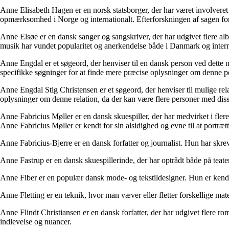
Anne Elisabeth Hagen er en norsk statsborger, der har været involveret
opmærksomhed i Norge og internationalt. Efterforskningen af sagen fortsæ
Anne Elsøe er en dansk sanger og sangskriver, der har udgivet flere alb
musik har vundet popularitet og anerkendelse både i Danmark og intern
Anne Engdal er et søgeord, der henviser til en dansk person ved dette 
specifikke søgninger for at finde mere præcise oplysninger om denne p
Anne Engdal Stig Christensen er et søgeord, der henviser til mulige re
oplysninger om denne relation, da der kan være flere personer med dis
Anne Fabricius Møller er en dansk skuespiller, der har medvirket i fler
Anne Fabricius Møller er kendt for sin alsidighed og evne til at portrætt
Anne Fabricius-Bjerre er en dansk forfatter og journalist. Hun har sk
Anne Fastrup er en dansk skuespillerinde, der har optrådt både på teater 
Anne Fiber er en populær dansk mode- og tekstildesigner. Hun er kendt f
Anne Fletting er en teknik, hvor man væver eller fletter forskellige 
Anne Flindt Christiansen er en dansk forfatter, der har udgivet flere r
indlevelse og nuancer.