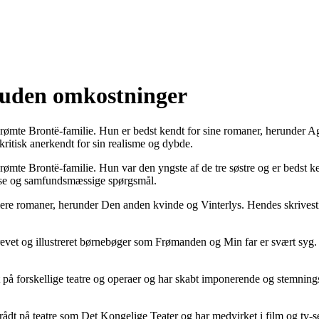
t uden omkostninger
erømte Brontë-familie. Hun er bedst kendt for sine romaner, herunder 
kritisk anerkendt for sin realisme og dybde.
rømte Brontë-familie. Hun var den yngste af de tre søstre og er bedst 
lse og samfundsmæssige spørgsmål.
lere romaner, herunder Den anden kvinde og Vinterlys. Hendes skrivesti
krevet og illustreret børnebøger som Frømanden og Min far er svært syg
å forskellige teatre og operaer og har skabt imponerende og stemningsf
t på teatre som Det Kongelige Teater og har medvirket i film og tv-seri