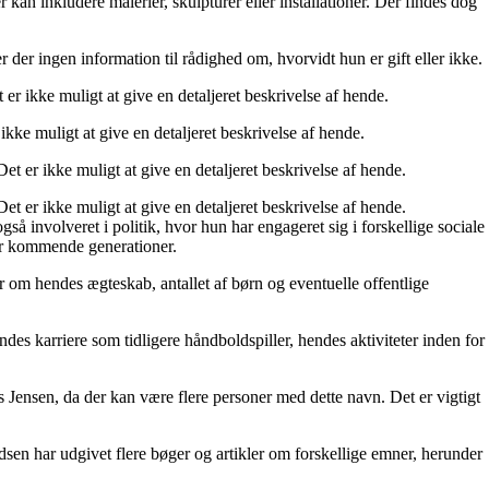
n inkludere malerier, skulpturer eller installationer. Der findes dog
er ingen information til rådighed om, hvorvidt hun er gift eller ikke.
 ikke muligt at give en detaljeret beskrivelse af hende.
ke muligt at give en detaljeret beskrivelse af hende.
er ikke muligt at give en detaljeret beskrivelse af hende.
er ikke muligt at give en detaljeret beskrivelse af hende.
å involveret i politik, hvor hun har engageret sig i forskellige sociale
for kommende generationer.
om hendes ægteskab, antallet af børn og eventuelle offentlige
 karriere som tidligere håndboldspiller, hendes aktiviteter inden for
Jensen, da der kan være flere personer med dette navn. Det er vigtigt
dsen har udgivet flere bøger og artikler om forskellige emner, herunder