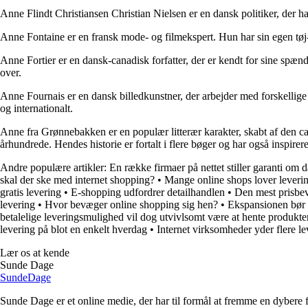
Anne Flindt Christiansen Christian Nielsen er en dansk politiker, der ha
Anne Fontaine er en fransk mode- og filmekspert. Hun har sin egen tøj- o
Anne Fortier er en dansk-canadisk forfatter, der er kendt for sine spæn
over.
Anne Fournais er en dansk billedkunstner, der arbejder med forskellige m
og internationalt.
Anne fra Grønnebakken er en populær litterær karakter, skabt af den ca
århundrede. Hendes historie er fortalt i flere bøger og har også inspireret
Andre populære artikler:
En række firmaer på nettet stiller garanti om d
skal der ske med internet shopping?
•
Mange online shops lover leverin
gratis levering
•
E-shopping udfordrer detailhandlen
•
Den mest prisbev
levering
•
Hvor bevæger online shopping sig hen?
•
Ekspansionen bør s
betalelige leveringsmulighed vil dog utvivlsomt være at hente produkte
levering på blot en enkelt hverdag
•
Internet virksomheder yder flere l
Lær os at kende
Sunde Dage
Sunde
Dage
Sunde Dage er et online medie, der har til formål at fremme en dybere f