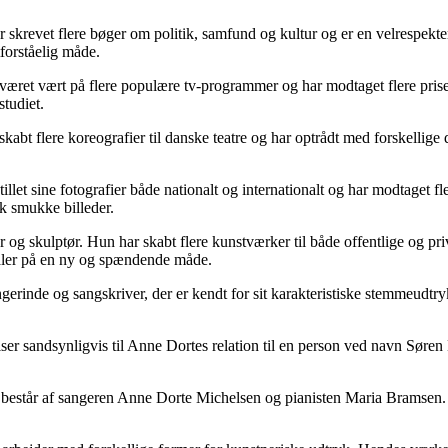
 skrevet flere bøger om politik, samfund og kultur og er en velrespekte
forståelig måde.
æret vært på flere populære tv-programmer og har modtaget flere priser 
tudiet.
t flere koreografier til danske teatre og har optrådt med forskellige 
et sine fotografier både nationalt og internationalt og har modtaget fler
sk smukke billeder.
skulptør. Hun har skabt flere kunstværker til både offentlige og private
rialer på en ny og spændende måde.
nde og sangskriver, der er kendt for sit karakteristiske stemmeudtryk 
r sandsynligvis til Anne Dortes relation til en person ved navn Søren
består af sangeren Anne Dorte Michelsen og pianisten Maria Bramsen. 