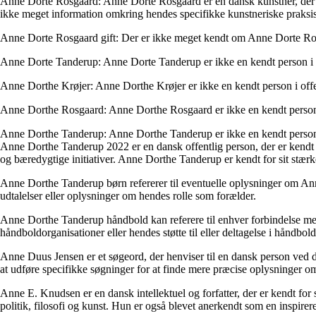
Anne Dorte Rosgaard: Anne Dorte Rosgaard er en dansk kunstner, der arb
ikke meget information omkring hendes specifikke kunstneriske praksis
Anne Dorte Rosgaard gift: Der er ikke meget kendt om Anne Dorte Rosgaa
Anne Dorte Tanderup: Anne Dorte Tanderup er ikke en kendt person i of
Anne Dorthe Krøjer: Anne Dorthe Krøjer er ikke en kendt person i offen
Anne Dorthe Rosgaard: Anne Dorthe Rosgaard er ikke en kendt person i 
Anne Dorthe Tanderup: Anne Dorthe Tanderup er ikke en kendt person i 
Anne Dorthe Tanderup 2022 er en dansk offentlig person, der er kendt for
og bæredygtige initiativer. Anne Dorthe Tanderup er kendt for sit stær
Anne Dorthe Tanderup børn refererer til eventuelle oplysninger om Ann
udtalelser eller oplysninger om hendes rolle som forælder.
Anne Dorthe Tanderup håndbold kan referere til enhver forbindelse mel
håndboldorganisationer eller hendes støtte til eller deltagelse i håndbo
Anne Duus Jensen er et søgeord, der henviser til en dansk person ved d
at udføre specifikke søgninger for at finde mere præcise oplysninger o
Anne E. Knudsen er en dansk intellektuel og forfatter, der er kendt fo
politik, filosofi og kunst. Hun er også blevet anerkendt som en inspirer