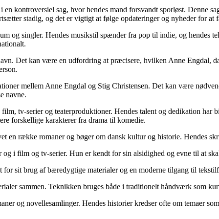
 i en kontroversiel sag, hvor hendes mand forsvandt sporløst. Denne sag
tter stadig, og det er vigtigt at følge opdateringer og nyheder for at f
um og singler. Hendes musikstil spænder fra pop til indie, og hendes te
ationalt.
navn. Det kan være en udfordring at præcisere, hvilken Anne Engdal, da 
erson.
lationer mellem Anne Engdal og Stig Christensen. Det kan være nødvendi
se navne.
e film, tv-serier og teaterproduktioner. Hendes talent og dedikation har
ere forskellige karakterer fra drama til komedie.
revet en række romaner og bøger om dansk kultur og historie. Hendes sk
og i film og tv-serier. Hun er kendt for sin alsidighed og evne til at sk
or sit brug af bæredygtige materialer og en moderne tilgang til tekstilf
materialer sammen. Teknikken bruges både i traditionelt håndværk som k
omaner og novellesamlinger. Hendes historier kredser ofte om temaer som 