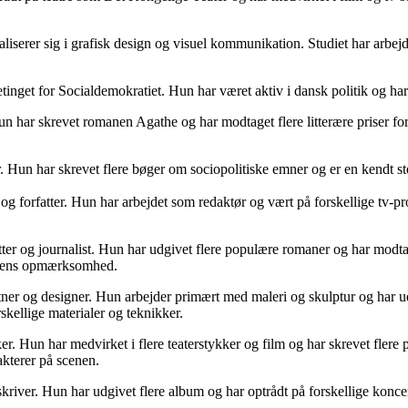
liserer sig i grafisk design og visuel kommunikation. Studiet har arbejd
nget for Socialdemokratiet. Hun har været aktiv i dansk politik og har 
har skrevet romanen Agathe og har modtaget flere litterære priser for s
r. Hun har skrevet flere bøger om sociopolitiske emner og er en kendt st
 og forfatter. Hun har arbejdet som redaktør og vært på forskellige tv-p
er og journalist. Hun har udgivet flere populære romaner og har modtaget 
serens opmærksomhed.
r og designer. Hun arbejder primært med maleri og skulptur og har udst
rskellige materialer og teknikker.
. Hun har medvirket i flere teaterstykker og film og har skrevet flere p
akterer på scenen.
river. Hun har udgivet flere album og har optrådt på forskellige koncer