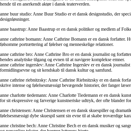
hende til en anerkendt aktør i dansk teaterverden.
anne buur studio: Anne Buur Studio er et dansk designstudio, der specia
designløsninger.
anne baastrup: Anne Baastrup er en dansk politiker og medlem af Folketi
anne cathrine bomann: Anne Cathrine Bomann er en dansk forfatter. Hun 
følsomme portrættering af følelser og menneskelige relationer.
anne cathrine bro: Anne Cathrine Bro er en dansk journalist og forfatte
hendes analytiske tilgang og evnen til at navigere komplekse emner.
anne cathrine ingerslev: Anne Cathrine Ingerslev er en dansk journalist
formidlingsevne og sit kendskab til dansk kultur og samfund.
anne cathrine riebnitzsky: Anne Cathrine Riebnitzsky er en dansk forfatt
skrive intense og følelsesmæssigt bevægende historier, der fanger læ
anne charlotte tiedemann: Anne Charlotte Tiedemann er en dansk kunstne
for sit ekspressive og farverige kunstneriske udtryk, der ofte blander fo
anne christensen: Anne Christensen er en dansk skuespiller og dramatiker
følelsesmæssigt dybe skuespil samt sin evne til at skabe troværdige kar
anne christine bech: Anne Christine Bech er en dansk musiker og sangsk
og personlige tekster, der berører lytterens hjerte.