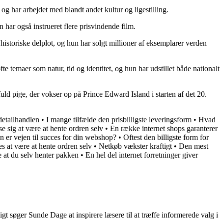
og har arbejdet med blandt andet kultur og ligestilling.
 har også instrueret flere prisvindende film.
istoriske delplot, og hun har solgt millioner af eksemplarer verden
 temaer som natur, tid og identitet, og hun har udstillet både nationalt
ld pige, der vokser op på Prince Edward Island i starten af det 20.
detailhandlen
•
I mange tilfælde den prisbilligste leveringsform
•
Hvad
se sig at være at hente ordren selv
•
En række internet shops garanterer
n er vejen til succes for din webshop?
•
Oftest den billigste form for
s at være at hente ordren selv
•
Netkøb vækster kraftigt
•
Den mest
re at du selv henter pakken
•
En hel del internet forretninger giver
t søger Sunde Dage at inspirere læsere til at træffe informerede valg i