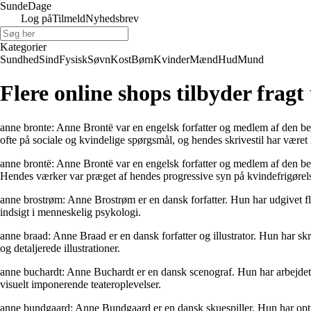
Sunde
Dage
Log på
Tilmeld
Nyhedsbrev
Kategorier
Sundhed
Sind
Fysisk
Søvn
Kost
Børn
Kvinder
Mænd
Hud
Mund
Flere online shops tilbyder frag
anne bronte: Anne Brontë var en engelsk forfatter og medlem af den b
ofte på sociale og kvindelige spørgsmål, og hendes skrivestil har været 
anne brontë: Anne Brontë var en engelsk forfatter og medlem af den be
Hendes værker var præget af hendes progressive syn på kvindefrigøre
anne brostrøm: Anne Brostrøm er en dansk forfatter. Hun har udgivet f
indsigt i menneskelig psykologi.
anne braad: Anne Braad er en dansk forfatter og illustrator. Hun har s
og detaljerede illustrationer.
anne buchardt: Anne Buchardt er en dansk scenograf. Hun har arbejdet p
visuelt imponerende teateroplevelser.
anne bundgaard: Anne Bundgaard er en dansk skuespiller. Hun har optråd