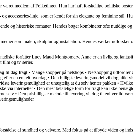
r været medlem af Folketinget. Hun har haft forskellige politiske poster 
g accessories-linje, som er kendt for sin elegante og feminine stil. Hun
dende og historiske romaner. Hendes bøger kombinerer ofte nutidige og h
edier som maleri, skulptur og installation. Hendes værker udforsker ofte
nadiske forfatter Lucy Maud Montgomery. Anne er en livlig og fantasifu
 film og tv-serier.
ag-til-dag fragt
•
Mange shopper på netshops
•
Netshopping udfordrer 
g efter en enkelt hverdag
•
Den billigste leveringsmodel vil dog altid vi
idste leveringsmulighed er unægtelig at du selv henter pakken
•
Hvilke
ke via internettet
•
Den mest betalelige form for fragt kan ikke benægte
rne selv
•
Den prisbilligste metode til levering vil dog til enhver tid væ
everingsmuligheder
orståelse af sundhed og velvære. Med fokus på at tilbyde viden og indsig