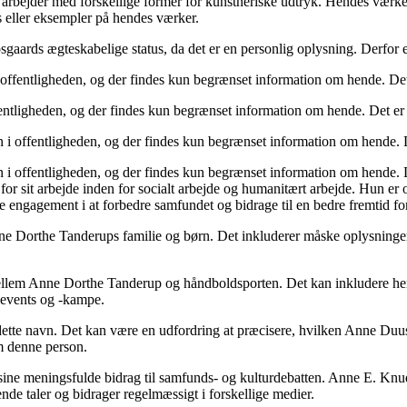
ejder med forskellige former for kunstneriske udtryk. Hendes værker ka
 eller eksempler på hendes værker.
rds ægteskabelige status, da det er en personlig oplysning. Derfor er d
fentligheden, og der findes kun begrænset information om hende. Det er
tligheden, og der findes kun begrænset information om hende. Det er ik
offentligheden, og der findes kun begrænset information om hende. Det 
offentligheden, og der findes kun begrænset information om hende. Det 
 sit arbejde inden for socialt arbejde og humanitært arbejde. Hun er ogs
ke engagement i at forbedre samfundet og bidrage til en bedre fremtid 
e Dorthe Tanderups familie og børn. Det inkluderer måske oplysninger 
lem Anne Dorthe Tanderup og håndboldsporten. Det kan inkludere hendes
ldevents og -kampe.
ette navn. Det kan være en udfordring at præcisere, hvilken Anne Duus 
m denne person.
r sine meningsfulde bidrag til samfunds- og kulturdebatten. Anne E. Knu
ende taler og bidrager regelmæssigt i forskellige medier.