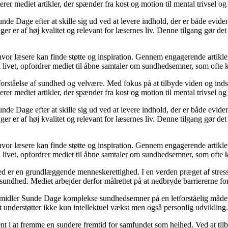
r mediet artikler, der spænder fra kost og motion til mental trivsel og 
unde Dage efter at skille sig ud ved at levere indhold, der er både evide
r er af høj kvalitet og relevant for læsernes liv. Denne tilgang gør det
 hvor læsere kan finde støtte og inspiration. Gennem engagerende artikle
 livet, opfordrer mediet til åbne samtaler om sundhedsemner, som ofte 
orståelse af sundhed og velvære. Med fokus på at tilbyde viden og indsig
r mediet artikler, der spænder fra kost og motion til mental trivsel og 
unde Dage efter at skille sig ud ved at levere indhold, der er både evide
r er af høj kvalitet og relevant for læsernes liv. Denne tilgang gør det
 hvor læsere kan finde støtte og inspiration. Gennem engagerende artikle
 livet, opfordrer mediet til åbne samtaler om sundhedsemner, som ofte 
d er en grundlæggende menneskerettighed. I en verden præget af stress
es sundhed. Mediet arbejder derfor målrettet på at nedbryde barriererne f
rmidler Sunde Dage komplekse sundhedsemner på en letforståelig måde. D
t understøtter ikke kun intellektuel vækst men også personlig udvikling.
nt i at fremme en sundere fremtid for samfundet som helhed. Ved at tilb