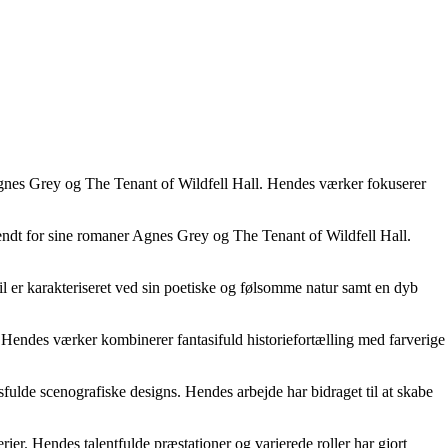
Agnes Grey og The Tenant of Wildfell Hall. Hendes værker fokuserer
kendt for sine romaner Agnes Grey og The Tenant of Wildfell Hall.
l er karakteriseret ved sin poetiske og følsomme natur samt en dyb
. Hendes værker kombinerer fantasifuld historiefortælling med farverige
ulde scenografiske designs. Hendes arbejde har bidraget til at skabe
er. Hendes talentfulde præstationer og varierede roller har gjort