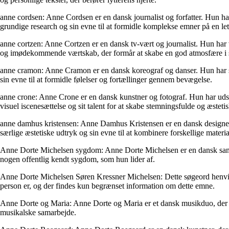
anne cordsen: Anne Cordsen er en dansk journalist og forfatter. Hun har
grundige research og sin evne til at formidle komplekse emner på en let
anne cortzen: Anne Cortzen er en dansk tv-vært og journalist. Hun har v
og imødekommende værtskab, der formår at skabe en god atmosfære i s
anne cramon: Anne Cramon er en dansk koreograf og danser. Hun har skab
sin evne til at formidle følelser og fortællinger gennem bevægelse.
anne crone: Anne Crone er en dansk kunstner og fotograf. Hun har udstill
visuel iscenesættelse og sit talent for at skabe stemningsfulde og æsteti
anne damhus kristensen: Anne Damhus Kristensen er en dansk designer og 
særlige æstetiske udtryk og sin evne til at kombinere forskellige mate
Anne Dorte Michelsen sygdom: Anne Dorte Michelsen er en dansk sangeri
nogen offentlig kendt sygdom, som hun lider af.
Anne Dorte Michelsen Søren Kressner Michelsen: Dette søgeord henvise
person er, og der findes kun begrænset information om dette emne.
Anne Dorte og Maria: Anne Dorte og Maria er et dansk musikduo, der 
musikalske samarbejde.