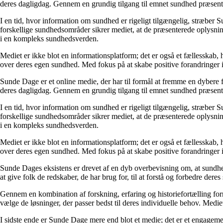
deres dagligdag. Gennem en grundig tilgang til emnet sundhed præsentere
I en tid, hvor information om sundhed er rigeligt tilgængelig, stræber S
forskellige sundhedsområder sikrer mediet, at de præsenterede oplysninge
i en kompleks sundhedsverden.
Mediet er ikke blot en informationsplatform; det er også et fællesskab,
over deres egen sundhed. Med fokus på at skabe positive forandringer i
Sunde Dage er et online medie, der har til formål at fremme en dybere f
deres dagligdag. Gennem en grundig tilgang til emnet sundhed præsentere
I en tid, hvor information om sundhed er rigeligt tilgængelig, stræber S
forskellige sundhedsområder sikrer mediet, at de præsenterede oplysninge
i en kompleks sundhedsverden.
Mediet er ikke blot en informationsplatform; det er også et fællesskab,
over deres egen sundhed. Med fokus på at skabe positive forandringer i
Sunde Dages eksistens er drevet af en dyb overbevisning om, at sundhe
at give folk de redskaber, de har brug for, til at forstå og forbedre der
Gennem en kombination af forskning, erfaring og historiefortælling fo
vælge de løsninger, der passer bedst til deres individuelle behov. Medie
I sidste ende er Sunde Dage mere end blot et medie; det er et engageme