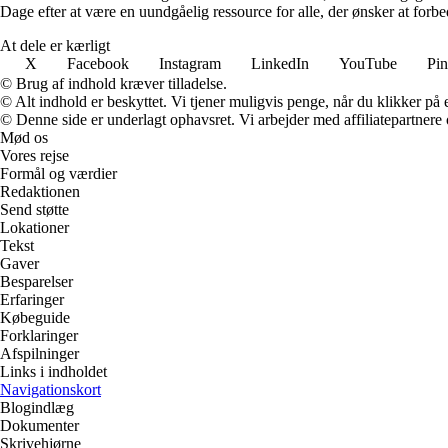
Dage efter at være en uundgåelig ressource for alle, der ønsker at for
At dele er kærligt
X
Facebook
Instagram
LinkedIn
YouTube
Pin
© Brug af indhold kræver tilladelse.
© Alt indhold er beskyttet. Vi tjener muligvis penge, når du klikker på e
© Denne side er underlagt ophavsret. Vi arbejder med affiliatepartnere 
Mød os
Vores rejse
Formål og værdier
Redaktionen
Send støtte
Lokationer
Tekst
Gaver
Besparelser
Erfaringer
Købeguide
Forklaringer
Afspilninger
Links i indholdet
Navigationskort
Blogindlæg
Dokumenter
Skrivehjørne