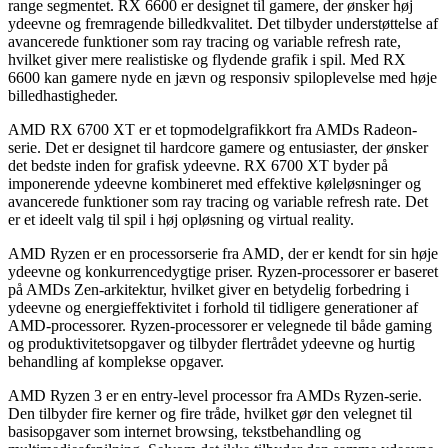
range segmentet. RX 6600 er designet til gamere, der ønsker høj
ydeevne og fremragende billedkvalitet. Det tilbyder understøttelse af
avancerede funktioner som ray tracing og variable refresh rate,
hvilket giver mere realistiske og flydende grafik i spil. Med RX
6600 kan gamere nyde en jævn og responsiv spiloplevelse med høje
billedhastigheder.
AMD RX 6700 XT er et topmodelgrafikkort fra AMDs Radeon-
serie. Det er designet til hardcore gamere og entusiaster, der ønsker
det bedste inden for grafisk ydeevne. RX 6700 XT byder på
imponerende ydeevne kombineret med effektive køleløsninger og
avancerede funktioner som ray tracing og variable refresh rate. Det
er et ideelt valg til spil i høj opløsning og virtual reality.
AMD Ryzen er en processorserie fra AMD, der er kendt for sin høje
ydeevne og konkurrencedygtige priser. Ryzen-processorer er baseret
på AMDs Zen-arkitektur, hvilket giver en betydelig forbedring i
ydeevne og energieffektivitet i forhold til tidligere generationer af
AMD-processorer. Ryzen-processorer er velegnede til både gaming
og produktivitetsopgaver og tilbyder flertrådet ydeevne og hurtig
behandling af komplekse opgaver.
AMD Ryzen 3 er en entry-level processor fra AMDs Ryzen-serie.
Den tilbyder fire kerner og fire tråde, hvilket gør den velegnet til
basisopgaver som internet browsing, tekstbehandling og