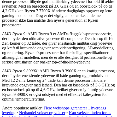
denne processor tilbyde god multitasking-ydeevne i forhold til ældre
systemer. Med en baseclock på 3,6 GHz og en boostclock på op til
4,2 GHz kan Ryzen 7 7700X håndtere dagligdags opgaver og lette
gaming med lethed. Dog er det vigtigt at bemærke, at denne
processor ikke kan matche den nyeste generation af Ryzen-
processorer.
AMD Ryzen 9:
AMD Ryzen 9 er AMDs flaggskibsprocessor-serie,
der tilbyder den ultimative ydeevne til computere. Den har op til 16
Zen-kerner og 32 tråde, der giver enestående multitasking-ydeevne
og kraft til krævende opgaver som videoredigering, 3D-modellering
og rendering. Ryzen 9-processorer har forskellige specifikationer
afhængigt af modellen, men de er alle designet til professionelle og
seriøse entusiaster, der ønsker top-of-the-line-ydeevne.
AMD Ryzen 9 3900X:
AMD Ryzen 9 3900X er en kraftig processor,
der tilbyder enestående ydeevne til både gaming og produktivitet.
Med 12 Zen 2-kerne og 24 tråde kan denne processor håndtere
krævende opgaver med lethed. Den har en baseclock på 3,8 GHz og
en boostclock på op til 4,6 GHz, hvilket giver en lynhurtig ydeevne.
Ryzen 9 3900X er også udstyret med et effektivt kølesystem for
optimal temperaturstyring.
Andre populære artikler:
Flere webshops garanterer 1 hverdags
levering
•
Nethandel vokser og vokser
•
Kan væksten inden for e-