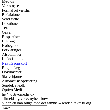
Mød os
Vores rejse
Formål og værdier
Redaktionen
Send støtte
Lokationer
Tekst
Gaver
Besparelser
Erfaringer
Købeguide
Forklaringer
Afspilninger
Links i indholdet
Navigationskort
Blogindlæg
Dokumenter
Skrivehjørne
Automatisk opdatering
SundeDage.dk
Optivo Media
hej@optivomedia.dk
Tilmeld dig vores nyhedsbrev
Viden du kan bruge med det samme – sendt direkte til dig.