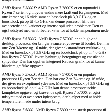
AMD Ryzen 7 3800X:
AMD Ryzen 7 3800X er en topmodel i
Ryzen 7-serien og tilbyder endnu mere kraft end forgængeren. Med
otte kerner og 16 tråde samt en baseclock på 3,9 GHz og en
boostclock på op til 4,5 GHz kan denne processor håndtere
avancerede applikationer og intense spil uden problemer. Den er
også udstyret med en forbedret køler for at holde temperaturen nede.
AMD Ryzen 7 5700G:
AMD Ryzen 7 5700G er en high-end
desktop-processor, der bringer avanceret ydeevne til bordet. Den har
otte Zen 3-kerne og 16 tråde, der giver ekstraordinær multitasking.
Med en baseclock på 3,8 GHz og en boostclock på op til 4,6 GHz
kan Ryzen 7 5700G levere lynhurtige beregninger og enestående
spilydelse. Den har også en integreret Radeon grafik for at kunne
håndtere grafiske opgaver.
AMD Ryzen 7 5700X:
AMD Ryzen 7 5700X er en populær
processor i Ryzen 7-serien. Den har otte Zen 3-kerne og 16 tråde,
der giver en exceptionel ydeevne. Med en baseclock på 3,8 GHz og
en boostclock på op til 4,7 GHz kan denne processor tackle
komplekse opgaver og krævende spil. Ryzen 7 5700X er også
udstyret med et avanceret kølesystem, der hjælper med at holde
temperaturen nede under intens brug.
AMD Ryzen 7 5800:
AMD Ryzen 7 5800 er en stærk processor til