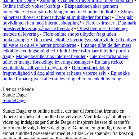
handel fortsætte?
•
Shopping via nettet bliver fortsat mere populært
•
Online indkøb vokser kraftigt
•
Ekspansionen sker gennem
internettet
•
Hvor går udviklingen hen med online indkøb?
•
Shops
på nettet udlover et bredt udvalg af muligheder for fragt
•
Hvor går
udviklingen hen med internet shopping?
•
Flere e-firmaer i Danmark
præsterer levering på næste hverdag
•
Oftest den mest betalelige
metode til levering
•
Flere online shops tilbyder fragt uden
omkostninger
•
Den mest letkøbte leveringsversion vil dog til enhver
tid være at du selv henter produkterne
•
I mange tilfælde den mest
letkøbte leveringsmulighed
•
Indtil flere e-firmaer tilbyder portofri
fragt
•
Mange bestiller hos internet handler
•
Internet forhandlere
udlover mange forskellige leveringsløsninger
•
En lang række
webbutikker tilbyder 1 dags fragt
•
Den mest betalelige
fragtmulighed vil dog altid være at hente varerne selv
•
En række
online firmaer giver løfte om levering efter en enkelt hverdag
Lær os at kende
Sunde Dage
Sunde
Dage
Sunde Dage er et online medie, der har til formål at fremme en
dybere forståelse af sundhed og velvære. Med fokus på at tilbyde
viden og indsigt søger Sunde Dage at inspirere læsere til at træffe
informerede valg i deres dagligdag. Gennem en grundig tilgang til
emnet sundhed præsenterer mediet artikler, der spænder fra kost og
motion til mental trivsel og livsstilsændringer.