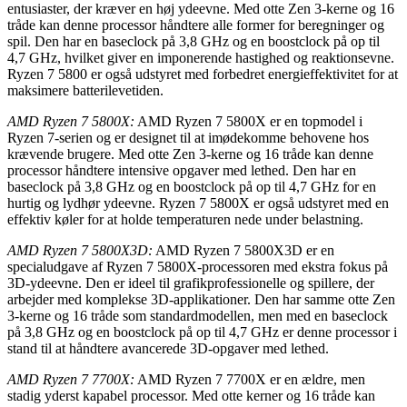
entusiaster, der kræver en høj ydeevne. Med otte Zen 3-kerne og 16
tråde kan denne processor håndtere alle former for beregninger og
spil. Den har en baseclock på 3,8 GHz og en boostclock på op til
4,7 GHz, hvilket giver en imponerende hastighed og reaktionsevne.
Ryzen 7 5800 er også udstyret med forbedret energieffektivitet for at
maksimere batterilevetiden.
AMD Ryzen 7 5800X:
AMD Ryzen 7 5800X er en topmodel i
Ryzen 7-serien og er designet til at imødekomme behovene hos
krævende brugere. Med otte Zen 3-kerne og 16 tråde kan denne
processor håndtere intensive opgaver med lethed. Den har en
baseclock på 3,8 GHz og en boostclock på op til 4,7 GHz for en
hurtig og lydhør ydeevne. Ryzen 7 5800X er også udstyret med en
effektiv køler for at holde temperaturen nede under belastning.
AMD Ryzen 7 5800X3D:
AMD Ryzen 7 5800X3D er en
specialudgave af Ryzen 7 5800X-processoren med ekstra fokus på
3D-ydeevne. Den er ideel til grafikprofessionelle og spillere, der
arbejder med komplekse 3D-applikationer. Den har samme otte Zen
3-kerne og 16 tråde som standardmodellen, men med en baseclock
på 3,8 GHz og en boostclock på op til 4,7 GHz er denne processor i
stand til at håndtere avancerede 3D-opgaver med lethed.
AMD Ryzen 7 7700X:
AMD Ryzen 7 7700X er en ældre, men
stadig yderst kapabel processor. Med otte kerner og 16 tråde kan