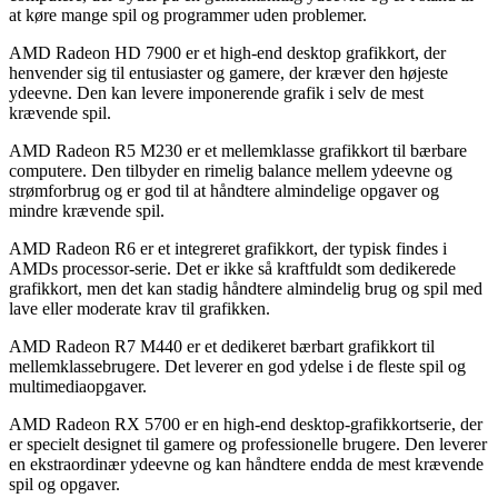
at køre mange spil og programmer uden problemer.
AMD Radeon HD 7900 er et high-end desktop grafikkort, der
henvender sig til entusiaster og gamere, der kræver den højeste
ydeevne. Den kan levere imponerende grafik i selv de mest
krævende spil.
AMD Radeon R5 M230 er et mellemklasse grafikkort til bærbare
computere. Den tilbyder en rimelig balance mellem ydeevne og
strømforbrug og er god til at håndtere almindelige opgaver og
mindre krævende spil.
AMD Radeon R6 er et integreret grafikkort, der typisk findes i
AMDs processor-serie. Det er ikke så kraftfuldt som dedikerede
grafikkort, men det kan stadig håndtere almindelig brug og spil med
lave eller moderate krav til grafikken.
AMD Radeon R7 M440 er et dedikeret bærbart grafikkort til
mellemklassebrugere. Det leverer en god ydelse i de fleste spil og
multimediaopgaver.
AMD Radeon RX 5700 er en high-end desktop-grafikkortserie, der
er specielt designet til gamere og professionelle brugere. Den leverer
en ekstraordinær ydeevne og kan håndtere endda de mest krævende
spil og opgaver.