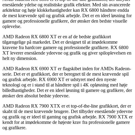
enestående ydelse og realistiske grafik eftekter. Med sin avancerede
arkitektur og høje klokkehastigheder kan RX 6800 håndtere endda
de mest krævende spil og grafisk arbejde. Det er en ideel løsning for
gamere og professionelle grafikere, der ønsker den bedste visuelle
oplevelse.
AMD Radeon RX 6800 XT er en af ​​de bedste grafikkort
tilgængelige på markedet. Det er designet til at imødekomme
kravene fra hardcore gamere og professionelle grafikere. RX 6800
XT leverer enestående ydeevne og grafik og giver spiloplevelsen en
helt ny dimension.
AMD Radeon RX 6900 XT er flagskibet inden for AMDs Radeon-
serie. Det er et grafikkort, der er beregnet til de mest krævende spil
og grafisk arbejde. RX 6900 XT er udstyret med den nyeste
teknologi og er i stand til at håndtere spil i 4K opløsning med høje
billedhastigheder. Det er en ideel løsning til gamere og grafikere, der
ønsker den absolut bedste ydeevne.
AMD Radeon RX 7900 XTX er et top-of-the-line grafikkort, der er
skabt til de mest krævende brugere. Det tilbyder enestående ydeevne
og grafik og er ideel til gaming og grafisk arbejde. RX 7900 XTX er
kendt for at imødekomme de højeste krav fra professionelle gamere
og grafikere.