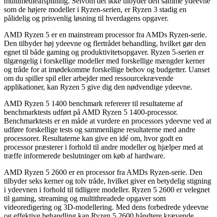
multimedieafspilning. Selvom det ikke tilbyder den samme ydeevne
som de højere modeller i Ryzen-serien, er Ryzen 3 stadig en
pålidelig og prisvenlig løsning til hverdagens opgaver.
AMD Ryzen 5 er en mainstream processor fra AMDs Ryzen-serie.
Den tilbyder høj ydeevne og flertrådet behandling, hvilket gør den
egnet til både gaming og produktivitetsopgaver. Ryzen 5-serien er
tilgængelig i forskellige modeller med forskellige mængder kerner
og tråde for at imødekomme forskellige behov og budgetter. Uanset
om du spiller spil eller arbejder med ressourcekrævende
applikationer, kan Ryzen 5 give dig den nødvendige ydeevne.
AMD Ryzen 5 1400 benchmark refererer til resultaterne af
benchmarktests udført på AMD Ryzen 5 1400-processor.
Benchmarktests er en måde at vurdere en processors ydeevne ved at
udføre forskellige tests og sammenligne resultaterne med andre
processorer. Resultaterne kan give en idé om, hvor godt en
processor præsterer i forhold til andre modeller og hjælper med at
træffe informerede beslutninger om køb af hardware.
AMD Ryzen 5 2600 er en processor fra AMDs Ryzen-serie. Den
tilbyder seks kerner og tolv tråde, hvilket giver en betydelig stigning
i ydeevnen i forhold til tidligere modeller. Ryzen 5 2600 er velegnet
til gaming, streaming og multithreadede opgaver som
videoredigering og 3D-modellering. Med dens forbedrede ydeevne
og effektive behandling kan Ryzen 5 2600 håndtere krævende