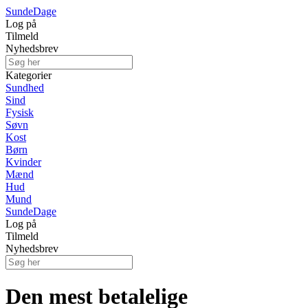
Sunde
Dage
Log på
Tilmeld
Nyhedsbrev
Kategorier
Sundhed
Sind
Fysisk
Søvn
Kost
Børn
Kvinder
Mænd
Hud
Mund
Sunde
Dage
Log på
Tilmeld
Nyhedsbrev
Den mest betalelige