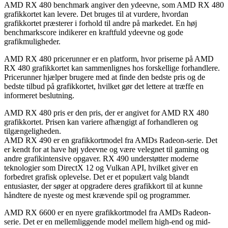
AMD RX 480 benchmark angiver den ydeevne, som AMD RX 480
grafikkortet kan levere. Det bruges til at vurdere, hvordan
grafikkortet præsterer i forhold til andre på markedet. En høj
benchmarkscore indikerer en kraftfuld ydeevne og gode
grafikmuligheder.
AMD RX 480 pricerunner er en platform, hvor priserne på AMD
RX 480 grafikkortet kan sammenlignes hos forskellige forhandlere.
Pricerunner hjælper brugere med at finde den bedste pris og de
bedste tilbud på grafikkortet, hvilket gør det lettere at træffe en
informeret beslutning.
AMD RX 480 pris er den pris, der er angivet for AMD RX 480
grafikkortet. Prisen kan variere afhængigt af forhandleren og
tilgængeligheden.
AMD RX 490 er en grafikkortmodel fra AMDs Radeon-serie. Det
er kendt for at have høj ydeevne og være velegnet til gaming og
andre grafikintensive opgaver. RX 490 understøtter moderne
teknologier som DirectX 12 og Vulkan API, hvilket giver en
forbedret grafisk oplevelse. Det er et populært valg blandt
entusiaster, der søger at opgradere deres grafikkort til at kunne
håndtere de nyeste og mest krævende spil og programmer.
AMD RX 6600 er en nyere grafikkortmodel fra AMDs Radeon-
serie. Det er en mellemliggende model mellem high-end og mid-