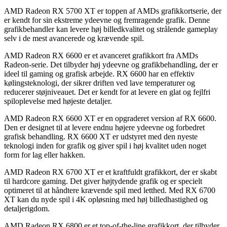
AMD Radeon RX 5700 XT er toppen af AMDs grafikkortserie, der
er kendt for sin ekstreme ydeevne og fremragende grafik. Denne
grafikbehandler kan levere høj billedkvalitet og strålende gameplay
selv i de mest avancerede og krævende spil.
AMD Radeon RX 6600 er et avanceret grafikkort fra AMDs
Radeon-serie. Det tilbyder høj ydeevne og grafikbehandling, der er
ideel til gaming og grafisk arbejde. RX 6600 har en effektiv
kølingsteknologi, der sikrer driften ved lave temperaturer og
reducerer støjniveauet. Det er kendt for at levere en glat og fejlfri
spiloplevelse med højeste detaljer.
AMD Radeon RX 6600 XT er en opgraderet version af RX 6600.
Den er designet til at levere endnu højere ydeevne og forbedret
grafisk behandling. RX 6600 XT er udstyret med den nyeste
teknologi inden for grafik og giver spil i høj kvalitet uden noget
form for lag eller hakken.
AMD Radeon RX 6700 XT er et kraftfuldt grafikkort, der er skabt
til hardcore gaming. Det giver højtydende grafik og er specielt
optimeret til at håndtere krævende spil med letthed. Med RX 6700
XT kan du nyde spil i 4K opløsning med høj billedhastighed og
detaljerigdom.
AMD Radeon RX 6800 er et top-of-the-line grafikkort, der tilbyder