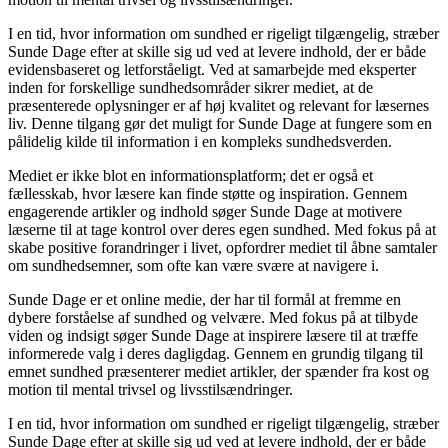
I en tid, hvor information om sundhed er rigeligt tilgængelig, stræber
Sunde Dage efter at skille sig ud ved at levere indhold, der er både
evidensbaseret og letforståeligt. Ved at samarbejde med eksperter
inden for forskellige sundhedsområder sikrer mediet, at de
præsenterede oplysninger er af høj kvalitet og relevant for læsernes
liv. Denne tilgang gør det muligt for Sunde Dage at fungere som en
pålidelig kilde til information i en kompleks sundhedsverden.
Mediet er ikke blot en informationsplatform; det er også et
fællesskab, hvor læsere kan finde støtte og inspiration. Gennem
engagerende artikler og indhold søger Sunde Dage at motivere
læserne til at tage kontrol over deres egen sundhed. Med fokus på at
skabe positive forandringer i livet, opfordrer mediet til åbne samtaler
om sundhedsemner, som ofte kan være svære at navigere i.
Sunde Dage er et online medie, der har til formål at fremme en
dybere forståelse af sundhed og velvære. Med fokus på at tilbyde
viden og indsigt søger Sunde Dage at inspirere læsere til at træffe
informerede valg i deres dagligdag. Gennem en grundig tilgang til
emnet sundhed præsenterer mediet artikler, der spænder fra kost og
motion til mental trivsel og livsstilsændringer.
I en tid, hvor information om sundhed er rigeligt tilgængelig, stræber
Sunde Dage efter at skille sig ud ved at levere indhold, der er både