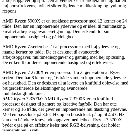
arbejdsopgaver og spil. Den anvender Zen 3-arkitekturen og har en
høj boostfrekvens, hvilket sikrer flydende multitasking og lynhurtig
respons.
AMD Ryzen 5900X er en topklasse processor med 12 kerner og 24
tråde. Den har en imponerende ydeevne og er ideel til multitasking,
kreativt arbejde og avanceret gaming. Den er kendt for sin
imponerende hastighed og pålidelighed.
AMD Ryzen 7-serien består af processorer med høj ydeevne og
mange kerner og tråde. De er designet til avancerede
arbejdsopgaver, multimedieopgaver og gaming med høj opløsning.
De er kendt for deres imponerende hastighed og effektivitet.
AMD Ryzen 7 2700X er en processor fra 2. generation af Ryzen-
serien. Den har 8 kerner og 16 tråde samt en imponerende ydeevne
og hastighed. Den er designet til at levere en kraftfuld oplevelse med
brugerdefinerede køleløsninger og avancerede
multitaskingfunktioner.
AMD Ryzen 7 3700X:
AMD Ryzen 7 3700X er en kraftfuld
processor designet til gamere og kreative fagfolk. Den har otte
kerner og 16 tråde, der giver en imponerende multitasking-ydeevne.
Med en baseclock på 3,6 GHz og en boostclock på op til 4,4 GHz
kan den håndtere krævende opgaver med lethed. Ryzen 7 3700X
byder også på en effektiv køler med RGB-belysning, der holder
temperaturen i skak.