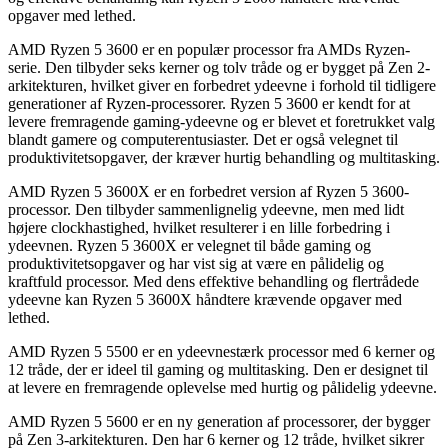
opgaver med lethed.
AMD Ryzen 5 3600 er en populær processor fra AMDs Ryzen-
serie. Den tilbyder seks kerner og tolv tråde og er bygget på Zen 2-
arkitekturen, hvilket giver en forbedret ydeevne i forhold til tidligere
generationer af Ryzen-processorer. Ryzen 5 3600 er kendt for at
levere fremragende gaming-ydeevne og er blevet et foretrukket valg
blandt gamere og computerentusiaster. Det er også velegnet til
produktivitetsopgaver, der kræver hurtig behandling og multitasking.
AMD Ryzen 5 3600X er en forbedret version af Ryzen 5 3600-
processor. Den tilbyder sammenlignelig ydeevne, men med lidt
højere clockhastighed, hvilket resulterer i en lille forbedring i
ydeevnen. Ryzen 5 3600X er velegnet til både gaming og
produktivitetsopgaver og har vist sig at være en pålidelig og
kraftfuld processor. Med dens effektive behandling og flertrådede
ydeevne kan Ryzen 5 3600X håndtere krævende opgaver med
lethed.
AMD Ryzen 5 5500 er en ydeevnestærk processor med 6 kerner og
12 tråde, der er ideel til gaming og multitasking. Den er designet til
at levere en fremragende oplevelse med hurtig og pålidelig ydeevne.
AMD Ryzen 5 5600 er en ny generation af processorer, der bygger
på Zen 3-arkitekturen. Den har 6 kerner og 12 tråde, hvilket sikrer