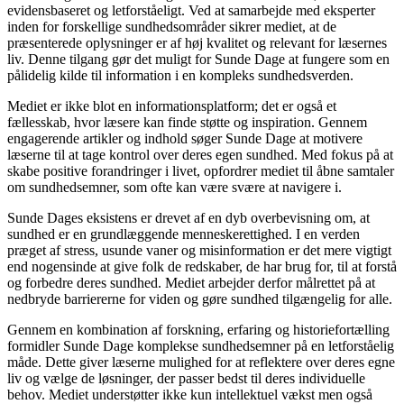
evidensbaseret og letforståeligt. Ved at samarbejde med eksperter
inden for forskellige sundhedsområder sikrer mediet, at de
præsenterede oplysninger er af høj kvalitet og relevant for læsernes
liv. Denne tilgang gør det muligt for Sunde Dage at fungere som en
pålidelig kilde til information i en kompleks sundhedsverden.
Mediet er ikke blot en informationsplatform; det er også et
fællesskab, hvor læsere kan finde støtte og inspiration. Gennem
engagerende artikler og indhold søger Sunde Dage at motivere
læserne til at tage kontrol over deres egen sundhed. Med fokus på at
skabe positive forandringer i livet, opfordrer mediet til åbne samtaler
om sundhedsemner, som ofte kan være svære at navigere i.
Sunde Dages eksistens er drevet af en dyb overbevisning om, at
sundhed er en grundlæggende menneskerettighed. I en verden
præget af stress, usunde vaner og misinformation er det mere vigtigt
end nogensinde at give folk de redskaber, de har brug for, til at forstå
og forbedre deres sundhed. Mediet arbejder derfor målrettet på at
nedbryde barriererne for viden og gøre sundhed tilgængelig for alle.
Gennem en kombination af forskning, erfaring og historiefortælling
formidler Sunde Dage komplekse sundhedsemner på en letforståelig
måde. Dette giver læserne mulighed for at reflektere over deres egne
liv og vælge de løsninger, der passer bedst til deres individuelle
behov. Mediet understøtter ikke kun intellektuel vækst men også