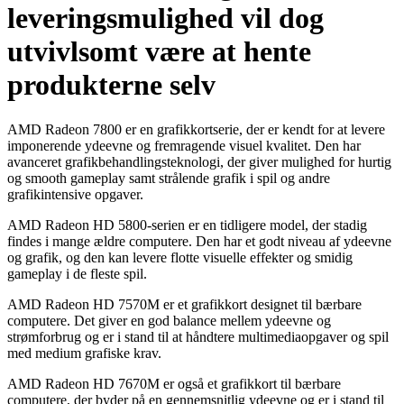
leveringsmulighed vil dog
utvivlsomt være at hente
produkterne selv
AMD Radeon 7800 er en grafikkortserie, der er kendt for at levere
imponerende ydeevne og fremragende visuel kvalitet. Den har
avanceret grafikbehandlingsteknologi, der giver mulighed for hurtig
og smooth gameplay samt strålende grafik i spil og andre
grafikintensive opgaver.
AMD Radeon HD 5800-serien er en tidligere model, der stadig
findes i mange ældre computere. Den har et godt niveau af ydeevne
og grafik, og den kan levere flotte visuelle effekter og smidig
gameplay i de fleste spil.
AMD Radeon HD 7570M er et grafikkort designet til bærbare
computere. Det giver en god balance mellem ydeevne og
strømforbrug og er i stand til at håndtere multimediaopgaver og spil
med medium grafiske krav.
AMD Radeon HD 7670M er også et grafikkort til bærbare
computere, der byder på en gennemsnitlig ydeevne og er i stand til