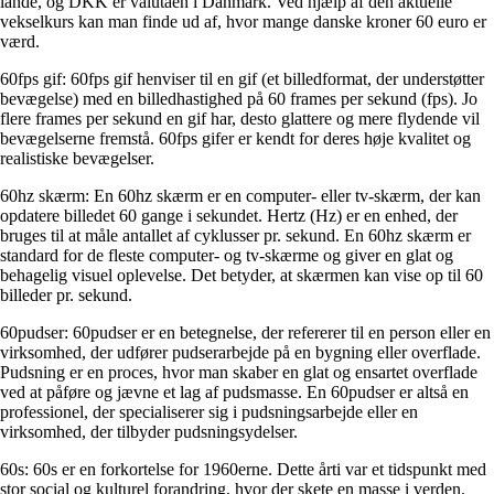
lande, og DKK er valutaen i Danmark. Ved hjælp af den aktuelle
vekselkurs kan man finde ud af, hvor mange danske kroner 60 euro er
værd.
60fps gif: 60fps gif henviser til en gif (et billedformat, der understøtter
bevægelse) med en billedhastighed på 60 frames per sekund (fps). Jo
flere frames per sekund en gif har, desto glattere og mere flydende vil
bevægelserne fremstå. 60fps gifer er kendt for deres høje kvalitet og
realistiske bevægelser.
60hz skærm: En 60hz skærm er en computer- eller tv-skærm, der kan
opdatere billedet 60 gange i sekundet. Hertz (Hz) er en enhed, der
bruges til at måle antallet af cyklusser pr. sekund. En 60hz skærm er
standard for de fleste computer- og tv-skærme og giver en glat og
behagelig visuel oplevelse. Det betyder, at skærmen kan vise op til 60
billeder pr. sekund.
60pudser: 60pudser er en betegnelse, der refererer til en person eller en
virksomhed, der udfører pudserarbejde på en bygning eller overflade.
Pudsning er en proces, hvor man skaber en glat og ensartet overflade
ved at påføre og jævne et lag af pudsmasse. En 60pudser er altså en
professionel, der specialiserer sig i pudsningsarbejde eller en
virksomhed, der tilbyder pudsningsydelser.
60s: 60s er en forkortelse for 1960erne. Dette årti var et tidspunkt med
stor social og kulturel forandring, hvor der skete en masse i verden.