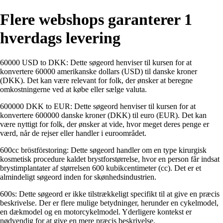
Flere webshops garanterer 1
hverdags levering
60000 USD to DKK: Dette søgeord henviser til kursen for at
konvertere 60000 amerikanske dollars (USD) til danske kroner
(DKK). Det kan være relevant for folk, der ønsker at beregne
omkostningerne ved at købe eller sælge valuta.
600000 DKK to EUR: Dette søgeord henviser til kursen for at
konvertere 600000 danske kroner (DKK) til euro (EUR). Det kan
være nyttigt for folk, der ønsker at vide, hvor meget deres penge er
værd, når de rejser eller handler i euroområdet.
600cc bröstförstoring: Dette søgeord handler om en type kirurgisk
kosmetisk procedure kaldet brystforstørrelse, hvor en person får indsat
brystimplantater af størrelsen 600 kubikcentimeter (cc). Det er et
almindeligt søgeord inden for skønhedsindustrien.
600s: Dette søgeord er ikke tilstrækkeligt specifikt til at give en præcis
beskrivelse. Der er flere mulige betydninger, herunder en cykelmodel,
en dækmodel og en motorcykelmodel. Yderligere kontekst er
nødvendig for at give en mere præcis beskrivelse.