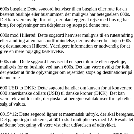
600s busplan: Dette søgeord henviser til en busplan eller rute for en
bestemt buslinje eller busnummer, der muligvis har betegnelsen 600s.
Det kan være nyttigt for folk, der planlægger at rejse med bus og har
brug for oplysninger om tidsplaner og stops på denne rute.
600s mod Hillerød: Dette søgeord henviser muligvis til en ruteændring
eller ændring af en transportforbindelse, der involverer buslinjen 600s
og destinationen Hillerød. Yderligere information er nødvendig for at
give en mere nøjagtig beskrivelse.
600s rute: Dette søgeord henviser til en specifik rute eller rejselinje,
muligvis for en buslinje ved navn 600s. Det kan være nyttigt for folk,
der ønsker at finde oplysninger om rejsetider, stops og destinationer på
denne rute.
600 USD to DKK: Dette søgeord handler om kursen for at konvertere
600 amerikanske dollars (USD) til danske kroner (DKK). Det kan
være relevant for folk, der ønsker at beregne valutakurser for køb eller
salg af valuta.
6015*12: Dette søgeord ligner et matematisk udtryk, der skal beregnes.
Det gange-tegn indikerer, at 6015 skal multipliceres med 12. Resultatet
af denne beregning vil være vist efter udførelsen af udtrykket.