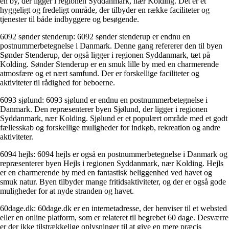
en by, der ligger i regionen Syddanmark, nær Kolding. Det er et
hyggeligt og fredeligt område, der tilbyder en række faciliteter og
tjenester til både indbyggere og besøgende.
6092 sønder stenderup: 6092 sønder stenderup er endnu en
postnummerbetegnelse i Danmark. Denne gang refererer den til byen
Sønder Stenderup, der også ligger i regionen Syddanmark, tæt på
Kolding. Sønder Stenderup er en smuk lille by med en charmerende
atmosfære og et nært samfund. Der er forskellige faciliteter og
aktiviteter til rådighed for beboerne.
6093 sjølund: 6093 sjølund er endnu en postnummerbetegnelse i
Danmark. Den repræsenterer byen Sjølund, der ligger i regionen
Syddanmark, nær Kolding. Sjølund er et populært område med et godt
fællesskab og forskellige muligheder for indkøb, rekreation og andre
aktiviteter.
6094 hejls: 6094 hejls er også en postnummerbetegnelse i Danmark og
repræsenterer byen Hejls i regionen Syddanmark, nær Kolding. Hejls
er en charmerende by med en fantastisk beliggenhed ved havet og
smuk natur. Byen tilbyder mange fritidsaktiviteter, og der er også gode
muligheder for at nyde stranden og havet.
60dage.dk: 60dage.dk er en internetadresse, der henviser til et websted
eller en online platform, som er relateret til begrebet 60 dage. Desværre
er der ikke tilstrækkelige oplysninger til at give en mere præcis