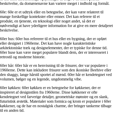
beskrivelse, da domænenavne kan variere meget i indhold og formål.
60e: 60e er et udtryk eller en betegnelse, der kan være relateret til
mange forskellige kontekster eller emner. Det kan referere til et
produkt, en tjeneste, en teknologi eller noget andet, så det er
nødvendigt at have yderligere information for at give en mere detaljeret
beskrivelse.
60er hus: 60er hus refererer til et hus eller en bygning, der er opført
eller designet i 1960erne. Det kan have nogle karakteristiske
arkitektoniske træk og designelementer, der er typiske for denne tid.
60er huse kan være meget populære blandt dem, der er interesseret i
retrostil og moderne historie.
60er hår: 60er hår er en henvisning til de frisurer, der var populære i
1960erne. Dette kan inkludere frisurer som den ikoniske Beehive eller
den shaggy, lange hårstil sportet af mænd. 60er hår er kendetegnet ved
volumen, bølger og en legende, ungdommelig vibe.
60er køkken: 60er køkken er en betegnelse for køkkener, der er
inspireret af designstilen fra 1960erne. Disse køkkener er ofte
kendetegnet ved farverige detaljer, geometriske mønstre og en slank,
futuristisk æstetik. Materialer som formica og krom er populære i 60er
køkkener, og de har en nostalgisk charme, der bringer tankerne tilbage
til en anden tid.