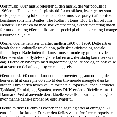
60er musik: 60er musik refererer til den musik, der var populær i
1960erne. Dette var en eksplosiv tid for musikken, hvor genrer som
rock, pop, soul og folk blomstrede. 60er musik er præget af ikoniske
kunstnere som The Beatles, The Rolling Stones, Bob Dylan og Jimi
Hendrix. Det var en tid med stor kreativitet og eksperimentering inden
for musikken, og 60er musik har en speciel plads i historien og i mange
menneskers hjerter.
60erne: 60erne henviser til årtiet mellem 1960 og 1969. Dette årti er
kendt for sin kulturelle revolution, politiske aktivisme og sociale
forandringer. Både inden for kunst, musik, mode og politik havde
60erne en stor indflydelse og efterlod en arv, der stadig kan mærkes i
dag. 60erne er synonym med ungdommelighed, frihed og en oplevelse
af at være en del af noget større end sig selv.
60eur to dkk: 60 euro til kroner er en konverteringsanmodning, der
henviser til at omregne 60 euro til den tilsvarende mængde danske
kroner. Euro er den fælles valuta for flere europæiske lande, herunder
Tyskland, Frankrig og Spanien, mens DKK er den officielle valuta i
Danmark. Ved at anvende den aktuelle vekselkurs kan man beregne,
hvor mange danske kroner 60 euro svarer til.
60euro to dkk: 60 euro til kroner er en søgning efter at omregne 60
euro til danske kroner. Euro er den fælles valuta for flere europæiske