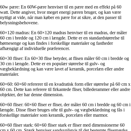
60w pære: En 60W-pære henviser til en pære med en effekt på 60
watt. Dette angiver, hvor meget energi pæren bruger, og kan være
nyttigt at vide, når man køber en pære for at sikre, at den passer til
belysningsbehovene.
60×120 madras: En 60×120 madras henviser til en madras, der måler
60 cm i bredde og 120 cm i længde. Dette er en standardstørrelse til
børnesenge og kan findes i forskellige materialer og fastheder
afhængigt af individuelle præferencer.
60×30 fliser: En 60×30 flise betyder, at flisen måler 60 cm i bredde og
30 cm i længde. Dette er en populær størrelse til gulv- og
vægbeklædning og kan være lavet af keramik, porcelæn eller andre
materialer.
60×60: 60×60 refererer til en kvadratisk form eller størrelse på 60 cm x
60 cm. Dette kan referere til firkantede fliser, billederammer eller andre
objekter, der har denne dimension.
60×60 fliser: 60×60 fliser er fliser, der måler 60 cm i bredde og 60 cm i
længde. Disse fliser bruges ofte til gulv- og vægbeklædning og fås i
forskellige materialer som keramik, porcelæn eller marmor.
60×60 fliser stark: 60×60 fliser stark er fliser med dimensionerne 60
cm x 60 cm. Stærk henviser sandsynligvis til det bestemte flisemærke