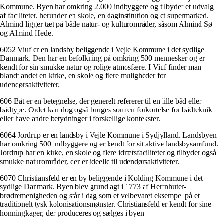
Kommune. Byen har omkring 2.000 indbyggere og tilbyder et udvalg
af faciliteter, herunder en skole, en daginstitution og et supermarked.
Almind ligger tæt på både natur- og kulturområder, såsom Almind Sø
og Almind Hede.
6052 Viuf er en landsby beliggende i Vejle Kommune i det sydlige
Danmark. Den har en befolkning på omkring 500 mennesker og er
kendt for sin smukke natur og rolige atmosfære. I Viuf finder man
blandt andet en kirke, en skole og flere muligheder for
udendørsaktiviteter.
606 Båt er en betegnelse, der generelt refererer til en lille båd eller
bådtype. Ordet kan dog også bruges som en forkortelse for bådteknik
eller have andre betydninger i forskellige kontekster.
6064 Jordrup er en landsby i Vejle Kommune i Sydjylland. Landsbyen
har omkring 500 indbyggere og er kendt for sit aktive landsbysamfund.
Jordrup har en kirke, en skole og flere idrætsfaciliteter og tilbyder også
smukke naturområder, der er ideelle til udendørsaktiviteter.
6070 Christiansfeld er en by beliggende i Kolding Kommune i det
sydlige Danmark. Byen blev grundlagt i 1773 af Herrnhuter-
brødremenigheden og står i dag som et velbevaret eksempel på et
traditionelt tysk kolonisationsmønster. Christiansfeld er kendt for sine
honningkager, der produceres og sælges i byen.