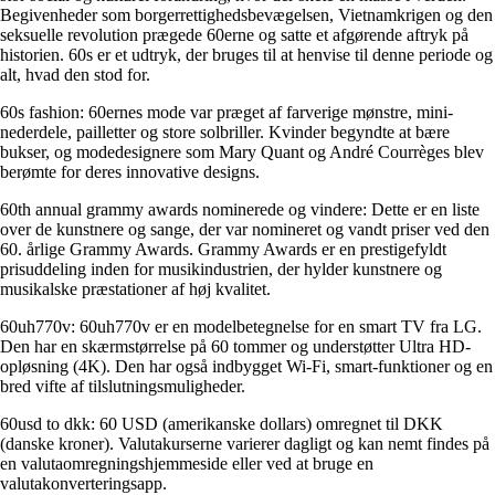
Begivenheder som borgerrettighedsbevægelsen, Vietnamkrigen og den
seksuelle revolution prægede 60erne og satte et afgørende aftryk på
historien. 60s er et udtryk, der bruges til at henvise til denne periode og
alt, hvad den stod for.
60s fashion: 60ernes mode var præget af farverige mønstre, mini-
nederdele, pailletter og store solbriller. Kvinder begyndte at bære
bukser, og modedesignere som Mary Quant og André Courrèges blev
berømte for deres innovative designs.
60th annual grammy awards nominerede og vindere: Dette er en liste
over de kunstnere og sange, der var nomineret og vandt priser ved den
60. årlige Grammy Awards. Grammy Awards er en prestigefyldt
prisuddeling inden for musikindustrien, der hylder kunstnere og
musikalske præstationer af høj kvalitet.
60uh770v: 60uh770v er en modelbetegnelse for en smart TV fra LG.
Den har en skærmstørrelse på 60 tommer og understøtter Ultra HD-
opløsning (4K). Den har også indbygget Wi-Fi, smart-funktioner og en
bred vifte af tilslutningsmuligheder.
60usd to dkk: 60 USD (amerikanske dollars) omregnet til DKK
(danske kroner). Valutakurserne varierer dagligt og kan nemt findes på
en valutaomregningshjemmeside eller ved at bruge en
valutakonverteringsapp.