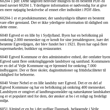
60204 1 pdf: Dette søgeord henviser muligvis til en bestemt PDF-fil
med navnet 60204 1. Yderligere information er nødvendig for at give
en mere nøjagtig beskrivelse af emnet eller indholdet i PDF-filen.
60204-1 er et produktnummer, der sandsynligvis tilhører en bestemt
vare eller genstand. Der er ikke yderligere information til rådighed om
dette emne.
6040 Egtved er en lille by i Sydjylland. Byen har en befolkning på
omkring 2.000 mennesker og er kendt for sine jernaldergrave, især det
berømte Egtvedpigen, der blev fundet her i 1921. Byen har også flere
supermarkeder, butikker og restauranter.
6040 Egtved Kommune er den administrative enhed, der omfatter byen
Egtved samt flere omkringliggende landsbyer og samfund. Kommunen
er en del af Vejle Kommune og er hjemsted for omkring 7.000
indbyggere. Der er flere skoler, daginstitutioner og fritidsfaciliteter til
rådighed for beboerne.
6040 Vester Nebel er en lille landsby nær Egtved. Det er en del af
Egtved Kommune og har en befolkning på omkring 400 mennesker.
Landsbyen er omgivet af landbrugsområder og naturskønne landskaber
og er et populært sted for dem, der ønsker at bo i et roligt og fredeligt
miljø.
6051 Almind er en by i det sydlige Danmark, beliggende i Vejle