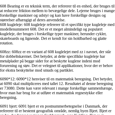
608 Bearing er en teknisk term, der refererer til en enhed, der bruges til
at reducere friktion mellem to bevægelige dele. Lejerne bruges i mange
forskellige maskiner og udstyr og kan have forskellige designs og
størrelser afhængigt af deres anvendelse.
608 kugleleje: 608 kugleleje refererer til et specifikt type kugleleje med
modellenummeret 608. Det er et meget almindeligt og populært
kugleleje, der bruges i forskellige typer maskiner, herunder cykler,
skateboards og lignende. Det er kendt for sin holdbarhed og glatte
rotation.
608zz: 608zz er en variant af 608 kuglelejet med zz i navnet, der står
for dobbeltskærmet. Det betyder, at dette specifikke kugleleje har
metalplader på begge sider for at beskytte kuglene indeni mod
forurening og støv. Det er velegnet til applikationer, hvor der er behov
for ekstra beskyttelse mod smuds og partikler.
6090*12: 6090*12 henviser til en matematisk beregning. Det betyder,
at 6090 skal multipliceres med tallet 12. Resultatet af denne beregning
er 73080. Dette kan være relevant i mange forskellige sammenhænge,
hvor man har brug for at udføre et matematisk regnestykke eller
beregning.
6091 bjert: 6091 bjert er en postnummerbetegnelse i Danmark, der
refererer til er bestemt geografisk område, nemlig byen Bjert. Bjert er