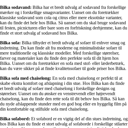
Bilka sodavand:
Bilka har et bredt udvalg af sodavand fra forskellige
mærker og i forskellige smagsvarianter. Uanset om du foretrækker
klassiske sodavand som cola og citrus eller mere eksotiske varianter,
kan du finde det hele hos Bilka. Så uanset om du skal bruge sodavand
til festen, picnicturen eller bare som en forfriskning derhjemme, kan du
finde et stort udvalg af sodavand hos Bilka.
Bilka sofa:
Bilka tilbyder et bredt udvalg af sofaer til enhver smag og
indretning. Du kan finde alt fra moderne og minimalistiske sofaer til
mere traditionelle og klassiske modeller. Med forskellige størrelser,
farver og materialer kan du finde den perfekte sofa til dit hjem hos
Bilka. Uanset om du foretrækker en sofa med stof- eller læderbetræk,
kan du være sikker på at finde kvalitetssofaer til gode priser hos Bilka.
Bilka sofa med chaiselong:
En sofa med chaiselong er perfekt til at
skabe ekstra komfort og afslapning i din stue. Hos Bilka kan du finde
et bredt udvalg af sofaer med chaiselong i forskellige designs og
størrelser. Uanset om du ønsker en venstrevendt eller højrevendt
chaiselong, kan du finde den rette sofa til dit behov hos Bilka. Så kan
du nyde afslappende stunder med en god bog eller en hyggelig film på
din komfortable og stilfulde sofa med chaiselong.
Bilka sofabord:
Et sofabord er en vigtig del af din stues indretning, og
hos Bilka kan du finde et stort udvalg af sofaborde i forskellige stilarter