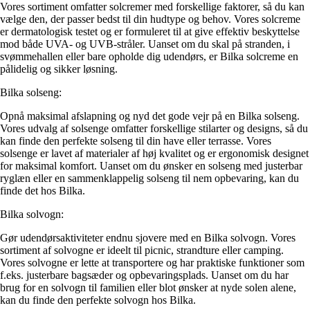
Vores sortiment omfatter solcremer med forskellige faktorer, så du kan
vælge den, der passer bedst til din hudtype og behov. Vores solcreme
er dermatologisk testet og er formuleret til at give effektiv beskyttelse
mod både UVA- og UVB-stråler. Uanset om du skal på stranden, i
svømmehallen eller bare opholde dig udendørs, er Bilka solcreme en
pålidelig og sikker løsning.
Bilka solseng:
Opnå maksimal afslapning og nyd det gode vejr på en Bilka solseng.
Vores udvalg af solsenge omfatter forskellige stilarter og designs, så du
kan finde den perfekte solseng til din have eller terrasse. Vores
solsenge er lavet af materialer af høj kvalitet og er ergonomisk designet
for maksimal komfort. Uanset om du ønsker en solseng med justerbar
ryglæn eller en sammenklappelig solseng til nem opbevaring, kan du
finde det hos Bilka.
Bilka solvogn:
Gør udendørsaktiviteter endnu sjovere med en Bilka solvogn. Vores
sortiment af solvogne er ideelt til picnic, strandture eller camping.
Vores solvogne er lette at transportere og har praktiske funktioner som
f.eks. justerbare bagsæder og opbevaringsplads. Uanset om du har
brug for en solvogn til familien eller blot ønsker at nyde solen alene,
kan du finde den perfekte solvogn hos Bilka.