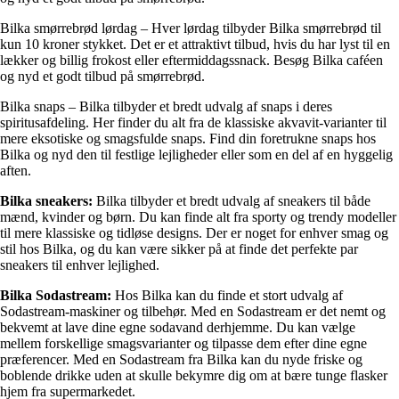
Bilka smørrebrød lørdag – Hver lørdag tilbyder Bilka smørrebrød til
kun 10 kroner stykket. Det er et attraktivt tilbud, hvis du har lyst til en
lækker og billig frokost eller eftermiddagssnack. Besøg Bilka caféen
og nyd et godt tilbud på smørrebrød.
Bilka snaps – Bilka tilbyder et bredt udvalg af snaps i deres
spiritusafdeling. Her finder du alt fra de klassiske akvavit-varianter til
mere eksotiske og smagsfulde snaps. Find din foretrukne snaps hos
Bilka og nyd den til festlige lejligheder eller som en del af en hyggelig
aften.
Bilka sneakers:
Bilka tilbyder et bredt udvalg af sneakers til både
mænd, kvinder og børn. Du kan finde alt fra sporty og trendy modeller
til mere klassiske og tidløse designs. Der er noget for enhver smag og
stil hos Bilka, og du kan være sikker på at finde det perfekte par
sneakers til enhver lejlighed.
Bilka Sodastream:
Hos Bilka kan du finde et stort udvalg af
Sodastream-maskiner og tilbehør. Med en Sodastream er det nemt og
bekvemt at lave dine egne sodavand derhjemme. Du kan vælge
mellem forskellige smagsvarianter og tilpasse dem efter dine egne
præferencer. Med en Sodastream fra Bilka kan du nyde friske og
boblende drikke uden at skulle bekymre dig om at bære tunge flasker
hjem fra supermarkedet.