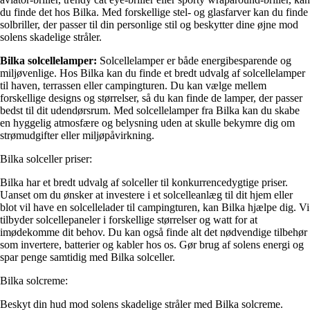
du finde det hos Bilka. Med forskellige stel- og glasfarver kan du finde
solbriller, der passer til din personlige stil og beskytter dine øjne mod
solens skadelige stråler.
Bilka solcellelamper:
Solcellelamper er både energibesparende og
miljøvenlige. Hos Bilka kan du finde et bredt udvalg af solcellelamper
til haven, terrassen eller campingturen. Du kan vælge mellem
forskellige designs og størrelser, så du kan finde de lamper, der passer
bedst til dit udendørsrum. Med solcellelamper fra Bilka kan du skabe
en hyggelig atmosfære og belysning uden at skulle bekymre dig om
strømudgifter eller miljøpåvirkning.
Bilka solceller priser:
Bilka har et bredt udvalg af solceller til konkurrencedygtige priser.
Uanset om du ønsker at investere i et solcelleanlæg til dit hjem eller
blot vil have en solcellelader til campingturen, kan Bilka hjælpe dig. Vi
tilbyder solcellepaneler i forskellige størrelser og watt for at
imødekomme dit behov. Du kan også finde alt det nødvendige tilbehør
som invertere, batterier og kabler hos os. Gør brug af solens energi og
spar penge samtidig med Bilka solceller.
Bilka solcreme:
Beskyt din hud mod solens skadelige stråler med Bilka solcreme.