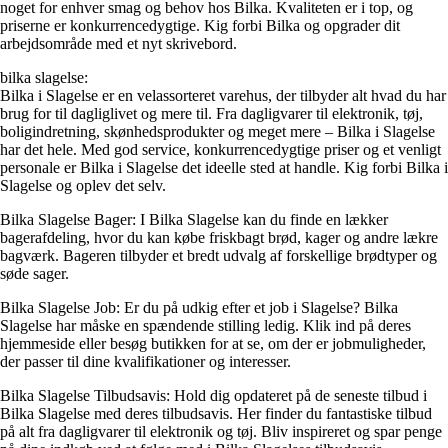
noget for enhver smag og behov hos Bilka. Kvaliteten er i top, og
priserne er konkurrencedygtige. Kig forbi Bilka og opgrader dit
arbejdsområde med et nyt skrivebord.
bilka slagelse:
Bilka i Slagelse er en velassorteret varehus, der tilbyder alt hvad du har
brug for til dagliglivet og mere til. Fra dagligvarer til elektronik, tøj,
boligindretning, skønhedsprodukter og meget mere – Bilka i Slagelse
har det hele. Med god service, konkurrencedygtige priser og et venligt
personale er Bilka i Slagelse det ideelle sted at handle. Kig forbi Bilka i
Slagelse og oplev det selv.
Bilka Slagelse Bager: I Bilka Slagelse kan du finde en lækker
bagerafdeling, hvor du kan købe friskbagt brød, kager og andre lækre
bagværk. Bageren tilbyder et bredt udvalg af forskellige brødtyper og
søde sager.
Bilka Slagelse Job: Er du på udkig efter et job i Slagelse? Bilka
Slagelse har måske en spændende stilling ledig. Klik ind på deres
hjemmeside eller besøg butikken for at se, om der er jobmuligheder,
der passer til dine kvalifikationer og interesser.
Bilka Slagelse Tilbudsavis: Hold dig opdateret på de seneste tilbud i
Bilka Slagelse med deres tilbudsavis. Her finder du fantastiske tilbud
på alt fra dagligvarer til elektronik og tøj. Bliv inspireret og spar penge