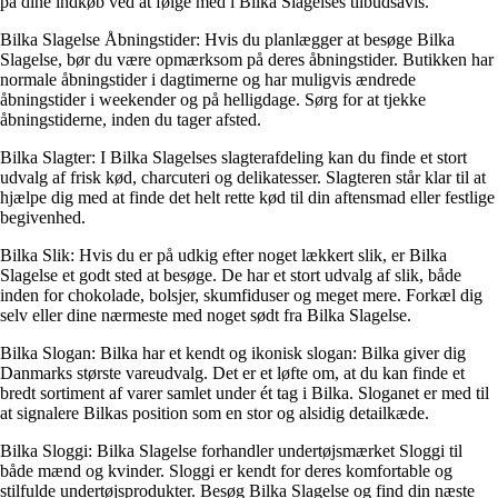
på dine indkøb ved at følge med i Bilka Slagelses tilbudsavis.
Bilka Slagelse Åbningstider: Hvis du planlægger at besøge Bilka
Slagelse, bør du være opmærksom på deres åbningstider. Butikken har
normale åbningstider i dagtimerne og har muligvis ændrede
åbningstider i weekender og på helligdage. Sørg for at tjekke
åbningstiderne, inden du tager afsted.
Bilka Slagter: I Bilka Slagelses slagterafdeling kan du finde et stort
udvalg af frisk kød, charcuteri og delikatesser. Slagteren står klar til at
hjælpe dig med at finde det helt rette kød til din aftensmad eller festlige
begivenhed.
Bilka Slik: Hvis du er på udkig efter noget lækkert slik, er Bilka
Slagelse et godt sted at besøge. De har et stort udvalg af slik, både
inden for chokolade, bolsjer, skumfiduser og meget mere. Forkæl dig
selv eller dine nærmeste med noget sødt fra Bilka Slagelse.
Bilka Slogan: Bilka har et kendt og ikonisk slogan: Bilka giver dig
Danmarks største vareudvalg. Det er et løfte om, at du kan finde et
bredt sortiment af varer samlet under ét tag i Bilka. Sloganet er med til
at signalere Bilkas position som en stor og alsidig detailkæde.
Bilka Sloggi: Bilka Slagelse forhandler undertøjsmærket Sloggi til
både mænd og kvinder. Sloggi er kendt for deres komfortable og
stilfulde undertøjsprodukter. Besøg Bilka Slagelse og find din næste