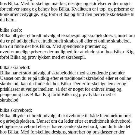
hos Bilka. Med forskellige mærker, designs og størrelser er der noget
for enhver smag og behov hos Bilka. Kvaliteten er i top, og priserne er
konkurrencedygtige. Kig forbi Bilka og find den perfekte skoletaske til
dit barn.
bilka skrab:
Bilka tilbyder et bredt udvalg af skrabespil og skrabelodder. Uanset om
du er på udkig efter et traditionelt skrabespil eller et online skrabelod,
kan du finde det hos Bilka. Med spændende præmier og
overkommelige priser er der mulighed for at vinde stort hos Bilka. Kig
forbi Bilka og prøv lykken med et skrabespil.
bilka skrabelod:
Bilka har et stort udvalg af skrabelodder med spændende præmier.
Uanset om du er på udkig efter et traditionelt skrabelod eller et online
skrabelod, kan du finde det hos Bilka. Der er forskellige temaer og
prisklasser at vælge imellem, så der er noget for enhver smag og
pengepung hos Bilka. Kig forbi Bilka og prøv lykken med et
skrabelod.
bilka skrivebord:
Bilka tilbyder et bredt udvalg af skriveborde til både hjemmekontoret
og arbejdspladsen. Uanset om du leder efter et traditionelt skrivebord,
et hjørneskrivebord eller et hæve-sænke skrivebord, kan du finde det
hos Bilka. Med forskellige designs, størrelser og prisklasser er der