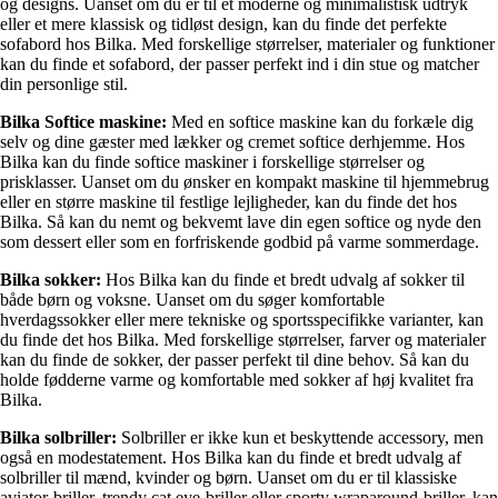
og designs. Uanset om du er til et moderne og minimalistisk udtryk
eller et mere klassisk og tidløst design, kan du finde det perfekte
sofabord hos Bilka. Med forskellige størrelser, materialer og funktioner
kan du finde et sofabord, der passer perfekt ind i din stue og matcher
din personlige stil.
Bilka Softice maskine:
Med en softice maskine kan du forkæle dig
selv og dine gæster med lækker og cremet softice derhjemme. Hos
Bilka kan du finde softice maskiner i forskellige størrelser og
prisklasser. Uanset om du ønsker en kompakt maskine til hjemmebrug
eller en større maskine til festlige lejligheder, kan du finde det hos
Bilka. Så kan du nemt og bekvemt lave din egen softice og nyde den
som dessert eller som en forfriskende godbid på varme sommerdage.
Bilka sokker:
Hos Bilka kan du finde et bredt udvalg af sokker til
både børn og voksne. Uanset om du søger komfortable
hverdagssokker eller mere tekniske og sportsspecifikke varianter, kan
du finde det hos Bilka. Med forskellige størrelser, farver og materialer
kan du finde de sokker, der passer perfekt til dine behov. Så kan du
holde fødderne varme og komfortable med sokker af høj kvalitet fra
Bilka.
Bilka solbriller:
Solbriller er ikke kun et beskyttende accessory, men
også en modestatement. Hos Bilka kan du finde et bredt udvalg af
solbriller til mænd, kvinder og børn. Uanset om du er til klassiske
aviator-briller, trendy cat eye-briller eller sporty wraparound-briller, kan