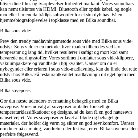
bliver dine film- og tv-oplevelser forbedret markant. Vores soundbars
kan nemt tilsluttes via HDMI, Bluetooth eller optisk kabel, og nogle
modeller har endda trådløs subwoofer for ekstra dyb bas. Få en
hjemmebiografoplevelse i topklasse med en Bilka soundbar.
Bilka sous vide:
Prøv den trendy madlavningsmetode sous vide med Bilka sous vide-
udstyr. Sous vide er en metode, hvor maden tilberedes ved lav
temperatur og lang tid, hvilket resulterer i saftigt og mørt kød samt
bevarede næringsstoffer. Vores sortiment omfatter sous vide-klippere,
vakuumpakkere og vandbade i høj kvalitet. Uanset om du er
nybegynder eller erfaren i sous vide-madlavning, kan du finde det rette
udstyr hos Bilka. Få restaurantkvalitet madlavning i dit eget hjem med
Bilka sous vide.
Bilka sovepose:
Gør din næste udendørs overnatning behagelig med en Bilka
sovepose. Vores udvalg af soveposer omfatter forskellige
temperaturklassifikationer og designs, så du kan få en god nattesøvn
uanset vejret. Vores soveposer er lavet af bløde og behagelige
materialer, der holder dig varm og sikrer en god søvnkomfort. Uanset
om du er på camping, vandretur eller festival, er en Bilka sovepose den
perfekte følgesvend.