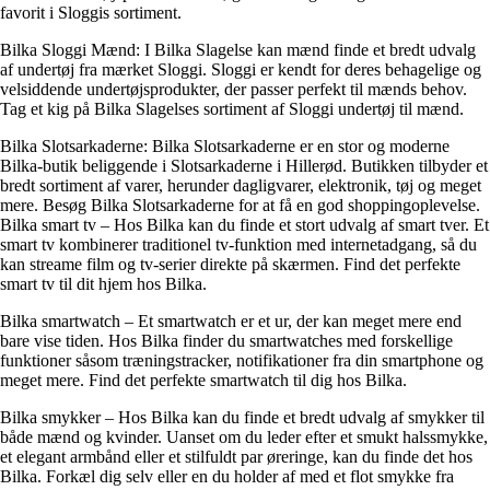
favorit i Sloggis sortiment.
Bilka Sloggi Mænd: I Bilka Slagelse kan mænd finde et bredt udvalg
af undertøj fra mærket Sloggi. Sloggi er kendt for deres behagelige og
velsiddende undertøjsprodukter, der passer perfekt til mænds behov.
Tag et kig på Bilka Slagelses sortiment af Sloggi undertøj til mænd.
Bilka Slotsarkaderne: Bilka Slotsarkaderne er en stor og moderne
Bilka-butik beliggende i Slotsarkaderne i Hillerød. Butikken tilbyder et
bredt sortiment af varer, herunder dagligvarer, elektronik, tøj og meget
mere. Besøg Bilka Slotsarkaderne for at få en god shoppingoplevelse.
Bilka smart tv – Hos Bilka kan du finde et stort udvalg af smart tver. Et
smart tv kombinerer traditionel tv-funktion med internetadgang, så du
kan streame film og tv-serier direkte på skærmen. Find det perfekte
smart tv til dit hjem hos Bilka.
Bilka smartwatch – Et smartwatch er et ur, der kan meget mere end
bare vise tiden. Hos Bilka finder du smartwatches med forskellige
funktioner såsom træningstracker, notifikationer fra din smartphone og
meget mere. Find det perfekte smartwatch til dig hos Bilka.
Bilka smykker – Hos Bilka kan du finde et bredt udvalg af smykker til
både mænd og kvinder. Uanset om du leder efter et smukt halssmykke,
et elegant armbånd eller et stilfuldt par øreringe, kan du finde det hos
Bilka. Forkæl dig selv eller en du holder af med et flot smykke fra