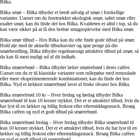
Bilka.
Bilka smør – Bilka tilbyder et bredt udvalg af smør i forskellige
varianter. Uanset om du foretrækker økologisk smør, saltet smør eller
usaltet smør, kan du finde det hos Bilka. Kvaliteten er altid i top, så du
kan være sikker på at få den bedste smagsoplevelse med Bilka smør.
Bilka smør tilbud – Hos Bilka kan du ofte finde gode tilbud på smør.
Hold øje med de aktuelle tilbudsaviser og spar penge på din
smørbestilling. Bilka tilbyder regelmæssigt attraktive tilbud på smør, så
du kan få mest muligt ud af dit indkøb.
Bilka smørrebrød – Bilka tilbyder lækre smørrebrød i deres caféer.
Uanset om du er til klassiske varianter som rullepølse med remoulade
eller mere eksperimenterende kombinationer, kan du finde det hos
Bilka. Nyd et lækkert smørrebrød lavet af friske råvarer hos Bilka.
Bilka smørrebrød 10 kr – Hver fredag og lørdag tilbyder Bilka
smørrebrød til kun 10 kroner stykket. Det er et attraktivt tilbud, hvis du
har lyst til en lækker og billig frokost eller eftermiddagssnack. Besøg
Bilka caféen og nyd et godt tilbud på smørrebrød.
Bilka smørrebrød fredag – Hver fredag tilbyder Bilka smørrebrød til
kun 10 kroner stykket. Det er et attraktivt tilbud, hvis du har lyst til en
lækker og billig frokost eller eftermiddagssnack. Besøg Bilka caféen
og nyd et godt tilbud på smørrebrød.