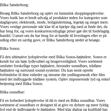
Bilka Sønderborg:
Besøg Bilka Sønderborg og oplev en fantastisk shoppingoplevelse.
Vores butik har et bredt udvalg af produkter inden for kategorier som
dagligvarer, elektronik, mode, boligindretning, legetøj og meget mere.
Vores venlige personale står klar til at hjælpe dig med at finde det, du
har brug for, og vores konkurrencedygtige priser gør det til fordelagtig
handel. Uanset om du har brug for at handle til hverdagen eller er på
udkig efter en særlig gave, er Bilka Sønderborg stedet at besøge.
Bilka Sonos:
Få den ultimative lydoplevelse med Bilka Sonos-højttalere. Sonos er
kendt for sin høje lydkvalitet og brugervenlighed. Vores sortiment
omfatter forskellige typer højttalere, herunder soundbars, trådløse
højttalere og surround sound-systemer. Du kan nemt oprette
forbindelse til dine enheder og streame din yndlingsmusik eller film
med det indbyggede trådløse system. Oplev imponerende lyd og enkel
betjening med Bilka Sonos.
Bilka soundbar:
Få en forbedret lydoplevelse til dit tv med en Bilka soundbar. Vores
sortiment af soundbars er designet til at give en dybere og mere fyldig
lyd end de indbyggede tv-højttalere. Med klar dialog og kraftfuld bas