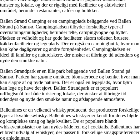
turister og lokale, og der er rigeligt med faciliteter og aktiviteter i
området, herunder restauranter, caféer og butikker.
Ballen Strand Camping er en campingplads beliggende ved Ballen
Strand på Samsø. Campingpladsen tilbyder forskellige typer af
overnatningsmuligheder, herunder telte, campingvogne og hytter.
Pladsen er velholdt og har gode faciliteter, såsom toiletter, brusere,
køkkenfaciliteter og legeplads. Der er også en campingbutik, hvor man
kan købe dagligvarer og andre fornødenheder. Campingpladsen er
ideel til familier og naturelskere, der ønsker at tilbringe tid udendørs og
nyde den smukke natur.
Ballen Strandpark er en lille park beliggende ved Ballen Strand på
Samsø. Parken har grønne områder, blomsterbede og bænke, hvor man
kan slappe af og nyde naturen. Der er også en legeplads, hvor børn
kan lege og have det sjovt. Ballen Strandpark er et populært
udflugtsmål for både turister og lokale, der ønsker at tilbringe tid
udendørs og nyde den smukke natur og afslappende atmosfære.
Ballentines er en velkendt whiskyproducent, der producerer forskellige
typer af kvalitetswhisky. Ballentines whiskyer er kendt for deres bløde
og komplekse smag og høje kvalitet. De er populære blandt
whiskyentusiaster og kan nydes både ren og i cocktails. Ballentines har
et bredt udvalg af whiskyer, der passer til forskellige smagspræferencer
og anledninger.