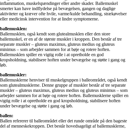
inflammation, muskelspændinger eller andre skader. Ballemuskel
smerter kan have indflydelse på bevægelsen, gangen og daglige
aktiviteter og kræver ofte hvile, varme/kulde behandling, strækøvelser
eller medicinsk intervention for at lindre symptomerne.
ballemusklen:
Ballemusklen, også kendt som glutealmusklen eller den store
ballemuskel, er en af ​​de største muskler i kroppen. Den består af tre
separate muskler – gluteus maximus, gluteus medius og gluteus
minimus – som arbejder sammen for at bøje og rotere hoften.
Ballemusklen spiller en vigtig rolle i at opretholde en god
kropsholdning, stabilisere hoften under bevægelse og støtte i gang og
løb.
ballemuskler:
Ballemusklerne henviser til muskelgruppen i balleområdet, også kendt
som glutealmusklerne. Denne gruppe af muskler består af tre separate
muskler – gluteus maximus, gluteus medius og gluteus minimus – som
arbejder sammen for at bøje og rotere hoften. Ballemusklerne spiller en
vigtig rolle i at opretholde en god kropsholdning, stabilisere hoften
under bevægelse og støtte i gang og løb.
ballen:
Ballen refererer til balleområdet eller det runde område på den bageste
del af menneskekroppen. Det består hovedsageligt af ballemusklerne,