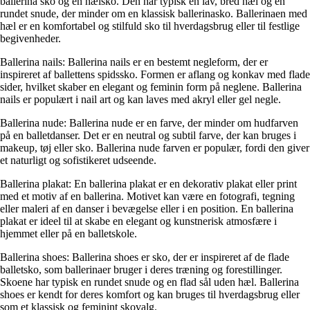
ballerina sko og en hælsko. Den har typisk en lav, bred hæl og en
rundet snude, der minder om en klassisk ballerinasko. Ballerinaen med
hæl er en komfortabel og stilfuld sko til hverdagsbrug eller til festlige
begivenheder.
Ballerina nails: Ballerina nails er en bestemt negleform, der er
inspireret af ballettens spidssko. Formen er aflang og konkav med flade
sider, hvilket skaber en elegant og feminin form på neglene. Ballerina
nails er populært i nail art og kan laves med akryl eller gel negle.
Ballerina nude: Ballerina nude er en farve, der minder om hudfarven
på en balletdanser. Det er en neutral og subtil farve, der kan bruges i
makeup, tøj eller sko. Ballerina nude farven er populær, fordi den giver
et naturligt og sofistikeret udseende.
Ballerina plakat: En ballerina plakat er en dekorativ plakat eller print
med et motiv af en ballerina. Motivet kan være en fotografi, tegning
eller maleri af en danser i bevægelse eller i en position. En ballerina
plakat er ideel til at skabe en elegant og kunstnerisk atmosfære i
hjemmet eller på en balletskole.
Ballerina shoes: Ballerina shoes er sko, der er inspireret af de flade
balletsko, som ballerinaer bruger i deres træning og forestillinger.
Skoene har typisk en rundet snude og en flad sål uden hæl. Ballerina
shoes er kendt for deres komfort og kan bruges til hverdagsbrug eller
som et klassisk og feminint skovalg.