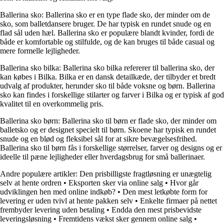
Ballerina sko: Ballerina sko er en type flade sko, der minder om de
sko, som balletdansere bruger. De har typisk en rundet snude og en
flad sål uden hæl. Ballerina sko er populære blandt kvinder, fordi de
både er komfortable og stilfulde, og de kan bruges til både casual og
mere formelle lejligheder.
Ballerina sko bilka: Ballerina sko bilka refererer til ballerina sko, der
kan købes i Bilka. Bilka er en dansk detailkæde, der tilbyder et bredt
udvalg af produkter, herunder sko til både voksne og børn. Ballerina
sko kan findes i forskellige stilarter og farver i Bilka og er typisk af god
kvalitet til en overkommelig pris.
Ballerina sko børn: Ballerina sko til børn er flade sko, der minder om
balletsko og er designet specielt til børn. Skoene har typisk en rundet
snude og en blød og fleksibel sål for at sikre bevægelsesfrihed.
Ballerina sko til børn fås i forskellige størrelser, farver og designs og er
ideelle til pæne lejligheder eller hverdagsbrug for små ballerinaer.
Andre populære artikler:
Den prisbilligste fragtløsning er unægtelig
selv at hente ordren
•
Eksporten sker via online salg
•
Hvor går
udviklingen hen med online indkøb?
•
Den mest letkøbte form for
levering er uden tvivl at hente pakken selv
•
Enkelte firmaer på nettet
frembyder levering uden betaling
•
Endda den mest prisbevidste
leveringsløsning
•
Fremtidens vækst sker gennem online salg
•