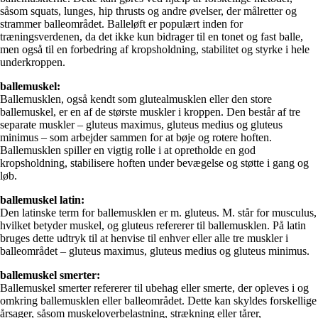
såsom squats, lunges, hip thrusts og andre øvelser, der målretter og
strammer balleområdet. Balleløft er populært inden for
træningsverdenen, da det ikke kun bidrager til en tonet og fast balle,
men også til en forbedring af kropsholdning, stabilitet og styrke i hele
underkroppen.
ballemuskel:
Ballemusklen, også kendt som glutealmusklen eller den store
ballemuskel, er en af ​​de største muskler i kroppen. Den består af tre
separate muskler – gluteus maximus, gluteus medius og gluteus
minimus – som arbejder sammen for at bøje og rotere hoften.
Ballemusklen spiller en vigtig rolle i at opretholde en god
kropsholdning, stabilisere hoften under bevægelse og støtte i gang og
løb.
ballemuskel latin:
Den latinske term for ballemusklen er m. gluteus. M. står for musculus,
hvilket betyder muskel, og gluteus refererer til ballemusklen. På latin
bruges dette udtryk til at henvise til enhver eller alle tre muskler i
balleområdet – gluteus maximus, gluteus medius og gluteus minimus.
ballemuskel smerter:
Ballemuskel smerter refererer til ubehag eller smerte, der opleves i og
omkring ballemusklen eller balleområdet. Dette kan skyldes forskellige
årsager, såsom muskeloverbelastning, strækning eller tårer,