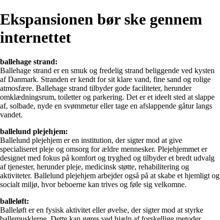
Ekspansionen bør ske gennem
internettet
ballehage strand:
Ballehage strand er en smuk og fredelig strand beliggende ved kysten
af Danmark. Stranden er kendt for sit klare vand, fine sand og rolige
atmosfære. Ballehage strand tilbyder gode faciliteter, herunder
omklædningsrum, toiletter og parkering. Det er et ideelt sted at slappe
af, solbade, nyde en svømmetur eller tage en afslappende gåtur langs
vandet.
ballelund plejehjem:
Ballelund plejehjem er en institution, der sigter mod at give
specialiseret pleje og omsorg for ældre mennesker. Plejehjemmet er
designet med fokus på komfort og tryghed og tilbyder et bredt udvalg
af tjenester, herunder pleje, medicinsk støtte, rehabilitering og
aktiviteter. Ballelund plejehjem arbejder også på at skabe et hjemligt og
socialt miljø, hvor beboerne kan trives og føle sig velkomne.
balleløft:
Balleløft er en fysisk aktivitet eller øvelse, der sigter mod at styrke
ballemusklerne. Dette kan gøres ved hjælp af forskellige metoder,