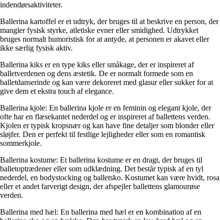
indendørsaktiviteter.
Ballerina kartoffel er et udtryk, der bruges til at beskrive en person, der
mangler fysisk styrke, atletiske evner eller smidighed. Udtrykket
bruges normalt humoristisk for at antyde, at personen er akavet eller
ikke særlig fysisk aktiv.
Ballerina kiks er en type kiks eller småkage, der er inspireret af
balletverdenen og dens æstetik. De er normalt formede som en
balletdanserinde og kan være dekoreret med glasur eller sukker for at
give dem et ekstra touch af elegance.
Ballerina kjole: En ballerina kjole er en feminin og elegant kjole, der
ofte har en flæsekantet nederdel og er inspireret af ballettens verden.
Kjolen er typisk kropsnær og kan have fine detaljer som blonder eller
sløjfer. Den er perfekt til festlige lejligheder eller som en romantisk
sommerkjole.
Ballerina kostume: Et ballerina kostume er en dragt, der bruges til
balletoptrædener eller som udklædning. Det består typisk af en tyl
nederdel, en bodystocking og balletsko. Kostumet kan være hvidt, rosa
eller et andet farverigt design, der afspejler ballettens glamourøse
verden.
Ballerina med hæl: En ballerina med hæl er en kombination af en