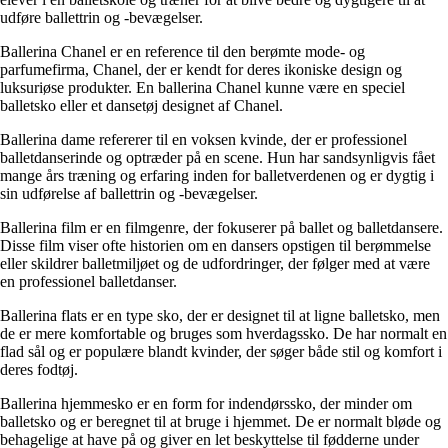
udføre ballettrin og -bevægelser.
Ballerina Chanel er en reference til den berømte mode- og
parfumefirma, Chanel, der er kendt for deres ikoniske design og
luksuriøse produkter. En ballerina Chanel kunne være en speciel
balletsko eller et dansetøj designet af Chanel.
Ballerina dame refererer til en voksen kvinde, der er professionel
balletdanserinde og optræder på en scene. Hun har sandsynligvis fået
mange års træning og erfaring inden for balletverdenen og er dygtig i
sin udførelse af ballettrin og -bevægelser.
Ballerina film er en filmgenre, der fokuserer på ballet og balletdansere.
Disse film viser ofte historien om en dansers opstigen til berømmelse
eller skildrer balletmiljøet og de udfordringer, der følger med at være
en professionel balletdanser.
Ballerina flats er en type sko, der er designet til at ligne balletsko, men
de er mere komfortable og bruges som hverdagssko. De har normalt en
flad sål og er populære blandt kvinder, der søger både stil og komfort i
deres fodtøj.
Ballerina hjemmesko er en form for indendørssko, der minder om
balletsko og er beregnet til at bruge i hjemmet. De er normalt bløde og
behagelige at have på og giver en let beskyttelse til fødderne under