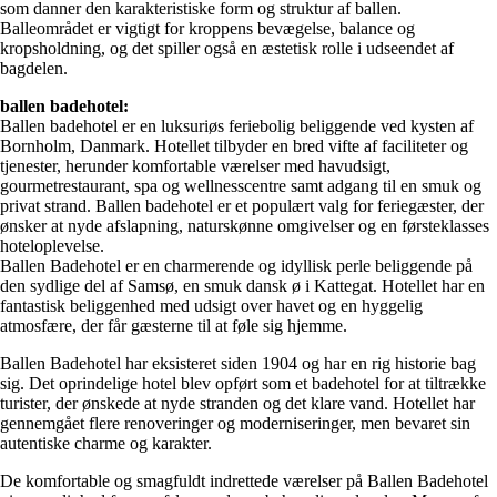
som danner den karakteristiske form og struktur af ballen.
Balleområdet er vigtigt for kroppens bevægelse, balance og
kropsholdning, og det spiller også en æstetisk rolle i udseendet af
bagdelen.
ballen badehotel:
Ballen badehotel er en luksuriøs feriebolig beliggende ved kysten af
Bornholm, Danmark. Hotellet tilbyder en bred vifte af faciliteter og
tjenester, herunder komfortable værelser med havudsigt,
gourmetrestaurant, spa og wellnesscentre samt adgang til en smuk og
privat strand. Ballen badehotel er et populært valg for feriegæster, der
ønsker at nyde afslapning, naturskønne omgivelser og en førsteklasses
hoteloplevelse.
Ballen Badehotel er en charmerende og idyllisk perle beliggende på
den sydlige del af Samsø, en smuk dansk ø i Kattegat. Hotellet har en
fantastisk beliggenhed med udsigt over havet og en hyggelig
atmosfære, der får gæsterne til at føle sig hjemme.
Ballen Badehotel har eksisteret siden 1904 og har en rig historie bag
sig. Det oprindelige hotel blev opført som et badehotel for at tiltrække
turister, der ønskede at nyde stranden og det klare vand. Hotellet har
gennemgået flere renoveringer og moderniseringer, men bevaret sin
autentiske charme og karakter.
De komfortable og smagfuldt indrettede værelser på Ballen Badehotel