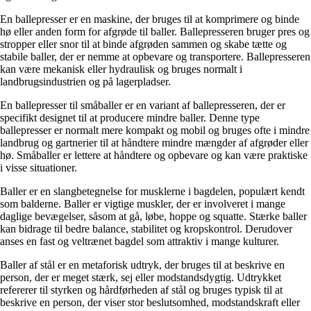
En ballepresser er en maskine, der bruges til at komprimere og binde
hø eller anden form for afgrøde til baller. Ballepresseren bruger pres og
stropper eller snor til at binde afgrøden sammen og skabe tætte og
stabile baller, der er nemme at opbevare og transportere. Ballepresseren
kan være mekanisk eller hydraulisk og bruges normalt i
landbrugsindustrien og på lagerpladser.
En ballepresser til småballer er en variant af ballepresseren, der er
specifikt designet til at producere mindre baller. Denne type
ballepresser er normalt mere kompakt og mobil og bruges ofte i mindre
landbrug og gartnerier til at håndtere mindre mængder af afgrøder eller
hø. Småballer er lettere at håndtere og opbevare og kan være praktiske
i visse situationer.
Baller er en slangbetegnelse for musklerne i bagdelen, populært kendt
som balderne. Baller er vigtige muskler, der er involveret i mange
daglige bevægelser, såsom at gå, løbe, hoppe og squatte. Stærke baller
kan bidrage til bedre balance, stabilitet og kropskontrol. Derudover
anses en fast og veltrænet bagdel som attraktiv i mange kulturer.
Baller af stål er en metaforisk udtryk, der bruges til at beskrive en
person, der er meget stærk, sej eller modstandsdygtig. Udtrykket
refererer til styrken og hårdførheden af stål og bruges typisk til at
beskrive en person, der viser stor beslutsomhed, modstandskraft eller