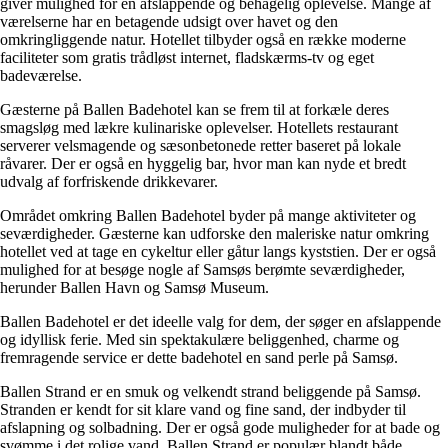
giver mulighed for en afslappende og behagelig oplevelse. Mange af
værelserne har en betagende udsigt over havet og den
omkringliggende natur. Hotellet tilbyder også en række moderne
faciliteter som gratis trådløst internet, fladskærms-tv og eget
badeværelse.
Gæsterne på Ballen Badehotel kan se frem til at forkæle deres
smagsløg med lækre kulinariske oplevelser. Hotellets restaurant
serverer velsmagende og sæsonbetonede retter baseret på lokale
råvarer. Der er også en hyggelig bar, hvor man kan nyde et bredt
udvalg af forfriskende drikkevarer.
Området omkring Ballen Badehotel byder på mange aktiviteter og
seværdigheder. Gæsterne kan udforske den maleriske natur omkring
hotellet ved at tage en cykeltur eller gåtur langs kyststien. Der er også
mulighed for at besøge nogle af Samsøs berømte seværdigheder,
herunder Ballen Havn og Samsø Museum.
Ballen Badehotel er det ideelle valg for dem, der søger en afslappende
og idyllisk ferie. Med sin spektakulære beliggenhed, charme og
fremragende service er dette badehotel en sand perle på Samsø.
Ballen Strand er en smuk og velkendt strand beliggende på Samsø.
Stranden er kendt for sit klare vand og fine sand, der indbyder til
afslapning og solbadning. Der er også gode muligheder for at bade og
svømme i det rolige vand. Ballen Strand er populær blandt både