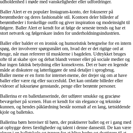
udholdenhed i møde med vanskeligheder eller udfordringer.
Baller Alert er en populær Instagram-konto, der fokuserer på
berømtheder og deres fashionable stil. Kontoen deler billeder af
berømtheder i forskellige outfit og giver inspiration og modeinsight til
følgere. Baller Alert er kendt for at følge de seneste trends og har et
stort netværk og følgerskare inden for underholdningsindustrien.
Baller eller balder er en ironisk og humoristisk betegnelse for en intern
spøg, der involverer spørgsmålet om, hvad der er det rigtige ord at
bruge, når man refererer til musklerne i bagdelen. Udtrykket bruges
ofte til at skabe sjov og debat blandt venner eller på sociale medier og
har ingen faktisk betydning eller konsekvens. Det er bare en legende
måde at diskutere og latterliggøre de små detaljer i sprogbrug.
Baller meme er en form for internet-meme, der drejer sig om at have
baller eller være rig eller succesfuld. Det kan omfatte billeder eller
videoer af luksuriøse genstande, penge eller berømte personer.
Ballerina er en balletdanserinde, der udfører smukke og graciøse
bevægelser på scenen. Hun er kendt for sin elegance og tekniske
kunnen, og hendes påklædning består normalt af en lang, tætsiddende
kjole og balletsko.
Ballerina børn henviser til børn, der praktiserer ballet og er i gang med
at opbygge deres færdigheder og talent i denne dansestil. De kan være
elever i en balletskole og træner for at blive bedre og dygtigere til at