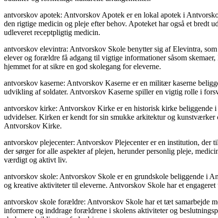
antvorskov apotek: Antvorskov Apotek er en lokal apotek i Antvorskov
den rigtige medicin og pleje efter behov. Apoteket har også et bredt 
udleveret receptpligtig medicin.
antvorskov elevintra: Antvorskov Skole benytter sig af Elevintra, som
elever og forældre få adgang til vigtige informationer såsom skemaer, 
hjemmet for at sikre en god skolegang for eleverne.
antvorskov kaserne: Antvorskov Kaserne er en militær kaserne beligg
udvikling af soldater. Antvorskov Kaserne spiller en vigtig rolle i fors
antvorskov kirke: Antvorskov Kirke er en historisk kirke beliggende 
udvidelser. Kirken er kendt for sin smukke arkitektur og kunstværker o
Antvorskov Kirke.
antvorskov plejecenter: Antvorskov Plejecenter er en institution, der ti
der sørger for alle aspekter af plejen, herunder personlig pleje, medic
værdigt og aktivt liv.
antvorskov skole: Antvorskov Skole er en grundskole beliggende i Ant
og kreative aktiviteter til eleverne. Antvorskov Skole har et engagere
antvorskov skole forældre: Antvorskov Skole har et tæt samarbejde med
informere og inddrage forældrene i skolens aktiviteter og beslutnings