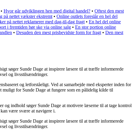
•
Hvor går udviklingen hen med digital handel?
•
Oftest den mest
 på nettet vækster ekstremt
•
Online outlets foreslår en hel del
r på nettet reklamerer med dag-til-dag fragt
•
En hel del online
ort i fremtiden bør ske via online salg
•
En stor portion online
handlen
•
Desuden den mest prisbevidste form for fragt
•
Den mest
igt søger Sunde Dage at inspirere læsere til at træffe informerede
sel og livsstilsændringer.
densbaseret og letforståeligt. Ved at samarbejde med eksperter inden for
t muligt for Sunde Dage at fungere som en pålidelig kilde til
ler og indhold søger Sunde Dage at motivere læserne til at tage kontrol
 kan være svære at navigere i.
igt søger Sunde Dage at inspirere læsere til at træffe informerede
sel og livsstilsændringer.