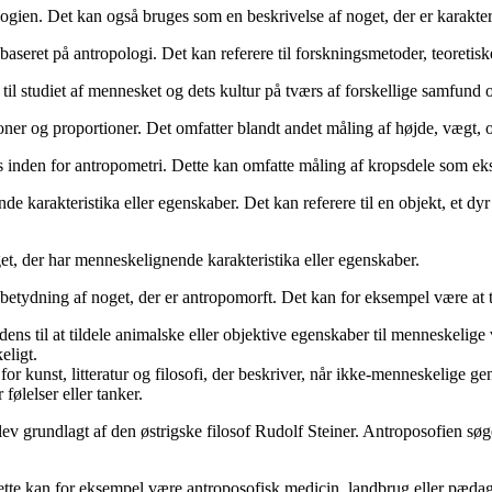
ogien. Det kan også bruges som en beskrivelse af noget, der er karakterist
r baseret på antropologi. Det kan referere til forskningsmetoder, teoretis
til studiet af mennesket og dets kultur på tværs af forskellige samfund 
er og proportioner. Det omfatter blandt andet måling af højde, vægt, o
res inden for antropometri. Dette kan omfatte måling af kropsdele som 
 karakteristika eller egenskaber. Det kan referere til en objekt, et dyr 
, der har menneskelignende karakteristika eller egenskaber.
tydning af noget, der er antropomorft. Det kan for eksempel være at til
ndens til at tildele animalske eller objektive egenskaber til menneskelig
eligt.
 kunst, litteratur og filosofi, der beskriver, når ikke-menneskelige gen
følelser eller tanker.
 blev grundlagt af den østrigske filosof Rudolf Steiner. Antroposofien sø
. Dette kan for eksempel være antroposofisk medicin, landbrug eller pæda