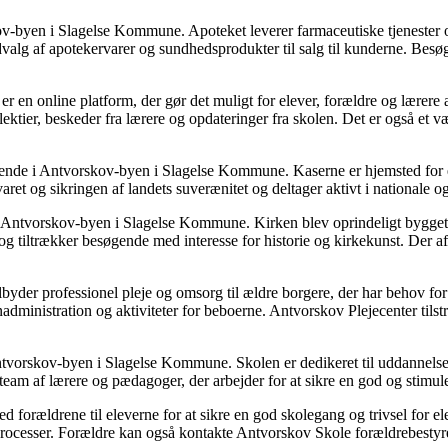
-byen i Slagelse Kommune. Apoteket leverer farmaceutiske tjenester og 
udvalg af apotekervarer og sundhedsprodukter til salg til kunderne. Bes
 er en online platform, der gør det muligt for elever, forældre og lære
lektier, beskeder fra lærere og opdateringer fra skolen. Det er også et
ende i Antvorskov-byen i Slagelse Kommune. Kaserne er hjemsted for en
varet og sikringen af landets suverænitet og deltager aktivt i nationale og
i Antvorskov-byen i Slagelse Kommune. Kirken blev oprindeligt bygget 
g tiltrækker besøgende med interesse for historie og kirkekunst. Der afh
lbyder professionel pleje og omsorg til ældre borgere, der har behov for 
inadministration og aktiviteter for beboerne. Antvorskov Plejecenter tils
vorskov-byen i Slagelse Kommune. Skolen er dedikeret til uddannelse og
t team af lærere og pædagoger, der arbejder for at sikre en god og stimul
 forældrene til eleverne for at sikre en god skolegang og trivsel for 
processer. Forældre kan også kontakte Antvorskov Skole forældrebestyrels