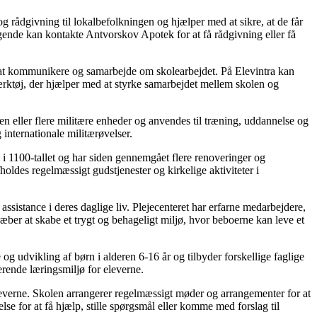
rådgivning til lokalbefolkningen og hjælper med at sikre, at de får
øgende kan kontakte Antvorskov Apotek for at få rådgivning eller få
re at kommunikere og samarbejde om skolearbejdet. På Elevintra kan
 værktøj, der hjælper med at styrke samarbejdet mellem skolen og
 eller flere militære enheder og anvendes til træning, uddannelse og
 internationale militærøvelser.
i 1100-tallet og har siden gennemgået flere renoveringer og
oldes regelmæssigt gudstjenester og kirkelige aktiviteter i
assistance i deres daglige liv. Plejecenteret har erfarne medarbejdere,
træber at skabe et trygt og behageligt miljø, hvor beboerne kan leve et
 udvikling af børn i alderen 6-16 år og tilbyder forskellige faglige
erende læringsmiljø for eleverne.
eleverne. Skolen arrangerer regelmæssigt møder og arrangementer for at
e for at få hjælp, stille spørgsmål eller komme med forslag til