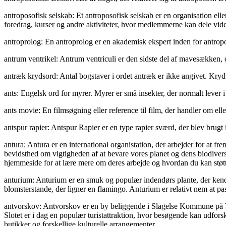
antroposofisk selskab: Et antroposofisk selskab er en organisation elle
foredrag, kurser og andre aktiviteter, hvor medlemmerne kan dele vid
antroprolog: En antroprolog er en akademisk ekspert inden for antrop
antrum ventrikel: Antrum ventriculi er den sidste del af mavesækken, 
antræk krydsord: Antal bogstaver i ordet antræk er ikke angivet. Kryd
ants: Engelsk ord for myrer. Myrer er små insekter, der normalt lever 
ants movie: En filmsøgning eller reference til film, der handler om ell
antspur rapier: Antspur Rapier er en type rapier sværd, der blev brug
antura: Antura er en international organistation, der arbejder for at f
bevidsthed om vigtigheden af at bevare vores planet og dens biodivers
hjemmeside for at lære mere om deres arbejde og hvordan du kan støt
anturium: Anturium er en smuk og populær indendørs plante, der kende
blomsterstande, der ligner en flamingo. Anturium er relativt nem at pa
antvorskov: Antvorskov er en by beliggende i Slagelse Kommune på Ve
Slotet er i dag en populær turistattraktion, hvor besøgende kan udfo
butikker og forskellige kulturelle arrangementer.