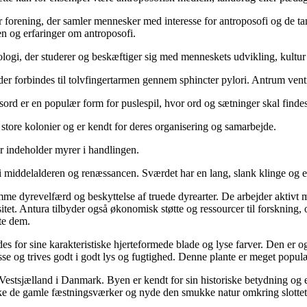
r forening, der samler mennesker med interesse for antroposofi og de tan
en og erfaringer om antroposofi.
ologi, der studerer og beskæftiger sig med menneskets udvikling, kultu
der forbindes til tolvfingertarmen gennem sphincter pylori. Antrum ven
sord er en populær form for puslespil, hvor ord og sætninger skal find
i store kolonier og er kendt for deres organisering og samarbejde.
er indeholder myrer i handlingen.
t i middelalderen og renæssancen. Sværdet har en lang, slank klinge og 
remme dyrevelfærd og beskyttelse af truede dyrearter. De arbejder aktivt
itet. Antura tilbyder også økonomisk støtte og ressourcer til forskning,
te dem.
s for sine karakteristiske hjerteformede blade og lyse farver. Den er 
sse og trives godt i godt lys og fugtighed. Denne plante er meget popul
stsjælland i Danmark. Byen er kendt for sin historiske betydning og er
rske de gamle fæstningsværker og nyde den smukke natur omkring slottet.