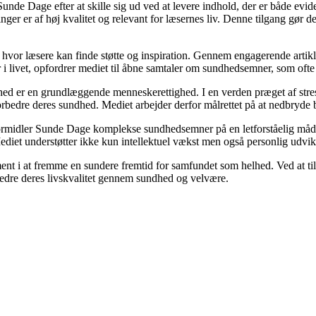
Sunde Dage efter at skille sig ud ved at levere indhold, der er både evi
ger er af høj kvalitet og relevant for læsernes liv. Denne tilgang gør de
, hvor læsere kan finde støtte og inspiration. Gennem engagerende artik
i livet, opfordrer mediet til åbne samtaler om sundhedsemner, som ofte
ed er en grundlæggende menneskerettighed. I en verden præget af stres
 forbedre deres sundhed. Mediet arbejder derfor målrettet på at nedbryde 
ormidler Sunde Dage komplekse sundhedsemner på en letforståelig måde. 
Mediet understøtter ikke kun intellektuel vækst men også personlig udvik
ent i at fremme en sundere fremtid for samfundet som helhed. Ved at ti
rbedre deres livskvalitet gennem sundhed og velvære.