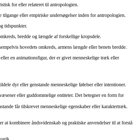
isk for eller relateret til antropologien.
ke tilgange eller empiriske undersøgelser inden for antropologien.
og tidspunkter.
mkreds, bredde og længde af forskellige kropsdele.
eksempelvis hovedets omkreds, armens længde eller benets bredde.
eller en animationsfigur, der er givet menneskelige træk eller
dele dyr eller genstande menneskelige følelser eller intentioner.
e væsener eller guddommelige entiteter. Det betegner en form for
stande får tilskrevet menneskelige egenskaber eller karaktertræk.
ger at kombinere åndsvidenskab og praktiske anvendelser til at forstå
gogik.