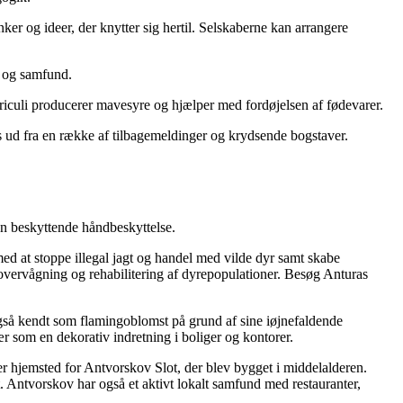
ker og ideer, der knytter sig hertil. Selskaberne kan arrangere
r og samfund.
triculi producerer mavesyre og hjælper med fordøjelsen af fødevarer.
es ud fra en række af tilbagemeldinger og krydsende bogstaver.
en beskyttende håndbeskyttelse.
 med at stoppe illegal jagt og handel med vilde dyr samt skabe
 overvågning og rehabilitering af dyrepopulationer. Besøg Anturas
også kendt som flamingoblomst på grund af sine iøjnefaldende
ær som en dekorativ indretning i boliger og kontorer.
 hjemsted for Antvorskov Slot, der blev bygget i middelalderen.
 Antvorskov har også et aktivt lokalt samfund med restauranter,