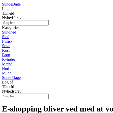
Sunde
Dage
Log på
Tilmeld
Nyhedsbrev
Kategorier
Sundhed
Sind
Fysisk
Søvn
Kost
Børn
Kvinder
Mænd
Hud
Mund
Sunde
Dage
Log på
Tilmeld
Nyhedsbrev
E-shopping bliver ved med at v