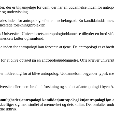
der, der er tilgængelige for dem, der har en uddannelse inden for antro
de og undervisning.
ydes inden for antropologi efter en bachelorgrad. En kandidatuddannelse
ancerede forskningsprojekter.
niversitet. Universitetets antropologiuddannelse tilbyder en bred vift
enneskets kultur og samfund.
e inden for antropologi kan forvente at tjene. Da antropologi er et bre
 for at blive optaget på en antropologiuddannelse. Ofte kræver universit
r nødvendig for at blive antropolog. Uddannelsen begynder typisk med en
ersitet eller mere bredt til forskning og studiet af antropologi i byen
bmuligheder|antropologi kandidat|antropologi ku|antropologi løn|a
ftiger sig med studiet af mennesket og dets kultur. Det omfatter under
lle udtryk.