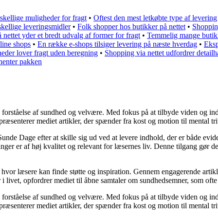
skellige muligheder for fragt
•
Oftest den mest letkøbte type af levering
ellige leveringsmidler
•
Folk shopper hos butikker på nettet
•
Shopping
 nettet yder et bredt udvalg af former for fragt
•
Temmelig mange butikke
line shops
•
En række e-shops tilsiger levering på næste hverdag
•
Eksp
mheder lover fragt uden beregning
•
Shopping via nettet udfordrer detail
v henter pakken
forståelse af sundhed og velvære. Med fokus på at tilbyde viden og inds
æsenterer mediet artikler, der spænder fra kost og motion til mental triv
Sunde Dage efter at skille sig ud ved at levere indhold, der er både evi
ger er af høj kvalitet og relevant for læsernes liv. Denne tilgang gør de
, hvor læsere kan finde støtte og inspiration. Gennem engagerende artik
i livet, opfordrer mediet til åbne samtaler om sundhedsemner, som ofte
forståelse af sundhed og velvære. Med fokus på at tilbyde viden og inds
æsenterer mediet artikler, der spænder fra kost og motion til mental triv