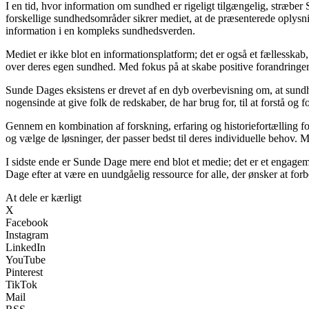
I en tid, hvor information om sundhed er rigeligt tilgængelig, stræber 
forskellige sundhedsområder sikrer mediet, at de præsenterede oplysnin
information i en kompleks sundhedsverden.
Mediet er ikke blot en informationsplatform; det er også et fællesskab
over deres egen sundhed. Med fokus på at skabe positive forandringer 
Sunde Dages eksistens er drevet af en dyb overbevisning om, at sundh
nogensinde at give folk de redskaber, de har brug for, til at forstå og
Gennem en kombination af forskning, erfaring og historiefortælling f
og vælge de løsninger, der passer bedst til deres individuelle behov. 
I sidste ende er Sunde Dage mere end blot et medie; det er et engagem
Dage efter at være en uundgåelig ressource for alle, der ønsker at fo
At dele er kærligt
X
Facebook
Instagram
LinkedIn
YouTube
Pinterest
TikTok
Mail