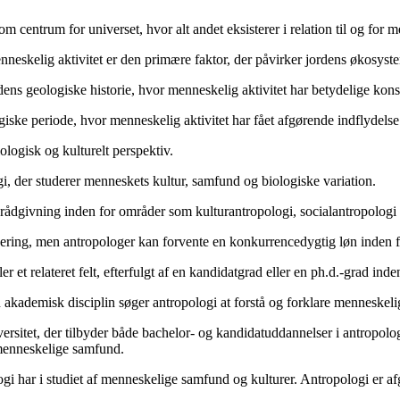
 centrum for universet, hvor alt andet eksisterer i relation til og for 
neskelig aktivitet er den primære faktor, der påvirker jordens økosyst
ns geologiske historie, hvor menneskelig aktivitet har betydelige kons
ogiske periode, hvor menneskelig aktivitet har fået afgørende indflydels
ologisk og kulturelt perspektiv.
gi, der studerer menneskets kultur, samfund og biologiske variation.
 rådgivning inden for områder som kulturantropologi, socialantropologi e
sering, men antropologer kan forvente en konkurrencedygtig løn inden fo
 et relateret felt, efterfulgt af en kandidatgrad eller en ph.d.-grad inde
akademisk disciplin søger antropologi at forstå og forklare menneskelig
rsitet, der tilbyder både bachelor- og kandidatuddannelser i antropolog
 menneskelige samfund.
 har i studiet af menneskelige samfund og kulturer. Antropologi er afgør