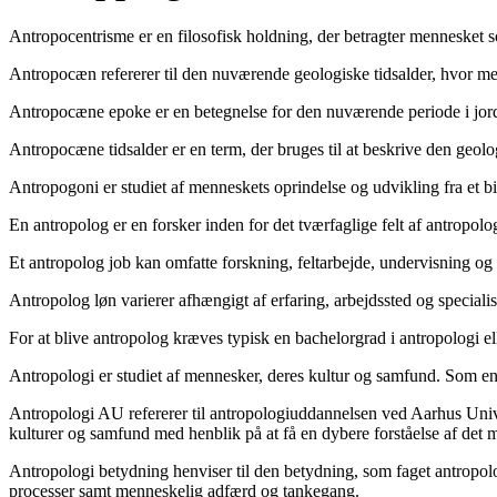
Antropocentrisme er en filosofisk holdning, der betragter mennesket som
Antropocæn refererer til den nuværende geologiske tidsalder, hvor men
Antropocæne epoke er en betegnelse for den nuværende periode i jorde
Antropocæne tidsalder er en term, der bruges til at beskrive den geol
Antropogoni er studiet af menneskets oprindelse og udvikling fra et bi
En antropolog er en forsker inden for det tværfaglige felt af antropolo
Et antropolog job kan omfatte forskning, feltarbejde, undervisning og
Antropolog løn varierer afhængigt af erfaring, arbejdssted og speciali
For at blive antropolog kræves typisk en bachelorgrad i antropologi eller
Antropologi er studiet af mennesker, deres kultur og samfund. Som en 
Antropologi AU refererer til antropologiuddannelsen ved Aarhus Unive
kulturer og samfund med henblik på at få en dybere forståelse af det
Antropologi betydning henviser til den betydning, som faget antropologi
processer samt menneskelig adfærd og tankegang.