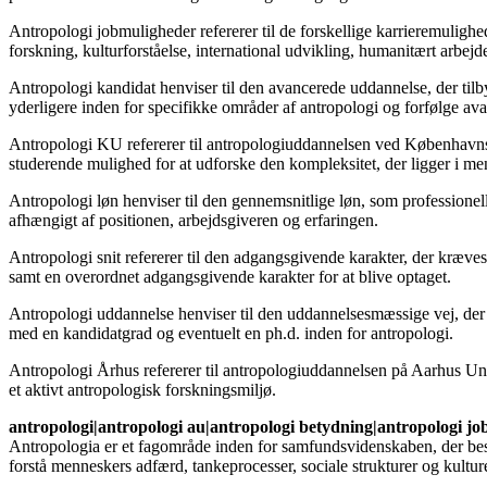
Antropologi jobmuligheder refererer til de forskellige karrieremulighe
forskning, kulturforståelse, international udvikling, humanitært arbej
Antropologi kandidat henviser til den avancerede uddannelse, der tilb
yderligere inden for specifikke områder af antropologi og forfølge av
Antropologi KU refererer til antropologiuddannelsen ved Københavns U
studerende mulighed for at udforske den kompleksitet, der ligger i m
Antropologi løn henviser til den gennemsnitlige løn, som professionell
afhængigt af positionen, arbejdsgiveren og erfaringen.
Antropologi snit refererer til den adgangsgivende karakter, der kræves
samt en overordnet adgangsgivende karakter for at blive optaget.
Antropologi uddannelse henviser til den uddannelsesmæssige vej, der e
med en kandidatgrad og eventuelt en ph.d. inden for antropologi.
Antropologi Århus refererer til antropologiuddannelsen på Aarhus Univ
et aktivt antropologisk forskningsmiljø.
antropologi|antropologi au|antropologi betydning|antropologi jo
Antropologia er et fagområde inden for samfundsvidenskaben, der beskæ
forstå menneskers adfærd, tankeprocesser, sociale strukturer og kulture