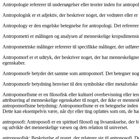
Antropologie refererer til undersøgelser eller teorier inden for antropol
Antropologisk er et adjektiv, der beskriver noget, der vedrører eller e
Antropology er den engelske betegnelse for antropologi. Det refererer 
Antropometri er målingen og analysen af menneskelige kropsdimension
Antropometriske målinger refererer til specifikke målinger, der udfø
Antropomorf er et udtryk, der beskriver noget, der har menneskelignende
egenskaber.
Antropomorfe betyder det samme som antropomorf. Det betegner noget
Antropomorfe betydning henviser til den symbolske eller metaforiske be
Antropomorfisme er en filosofisk eller kulturel overbevisning eller te
attribuering af menneskelige egenskaber til noget, der ikke er mennesk
antropomorfisme betydning: Antropomorfisme er en betegnelse inden for
Dette kan eksempelvis være, når dyr eller ting opfattes som om, de har 
antroposofi: Antroposofi er en spirituel filosofi og livsanskuelse, der
og udvikle det menneskelige væsen og dets relation til universet.
antroposofisk: Beskrivelse af noget, der relaterer sig til antroposofi