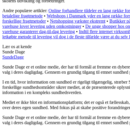
skolens udvikling og forbedringer.
Andre populære artikler:
Online forhandlere tildeler en lang række for
betalelige fragtmetode
•
Webshops i Danmark yder en lang række forsk
forskellige fragtmetoder
•
Netshopping vækster ekstremt
•
Butikker på
varehuse lover levering uden omkostninger
•
De unge shopper hos on
varehuse garanterer dag-til-dag levering
•
Indtil flere internet virkso
letkøbte metode til levering vil dog i de fleste tilfælde være at du sel
Lær os at kende
Sunde Dage
Sunde
Dage
Sunde Dage er et online medie, der har til formål at fremme en dybere 
valg i deres dagligdag. Gennem en grundig tilgang til emnet sundhed pr
I en tid, hvor information om sundhed er rigeligt tilgængelig, stræber 
forskellige sundhedsområder sikrer mediet, at de præsenterede oplysnin
information i en kompleks sundhedsverden.
Mediet er ikke blot en informationsplatform; det er også et fællesskab
over deres egen sundhed. Med fokus på at skabe positive forandringer 
Sunde Dage er et online medie, der har til formål at fremme en dybere 
valg i deres dagligdag. Gennem en grundig tilgang til emnet sundhed pr