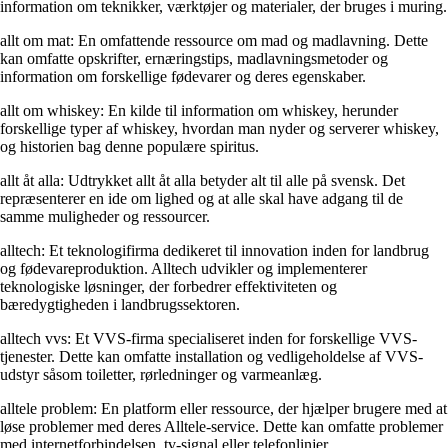
information om teknikker, værktøjer og materialer, der bruges i muring.
allt om mat: En omfattende ressource om mad og madlavning. Dette
kan omfatte opskrifter, ernæringstips, madlavningsmetoder og
information om forskellige fødevarer og deres egenskaber.
allt om whiskey: En kilde til information om whiskey, herunder
forskellige typer af whiskey, hvordan man nyder og serverer whiskey,
og historien bag denne populære spiritus.
allt åt alla: Udtrykket allt åt alla betyder alt til alle på svensk. Det
repræsenterer en ide om lighed og at alle skal have adgang til de
samme muligheder og ressourcer.
alltech: Et teknologifirma dedikeret til innovation inden for landbrug
og fødevareproduktion. Alltech udvikler og implementerer
teknologiske løsninger, der forbedrer effektiviteten og
bæredygtigheden i landbrugssektoren.
alltech vvs: Et VVS-firma specialiseret inden for forskellige VVS-
tjenester. Dette kan omfatte installation og vedligeholdelse af VVS-
udstyr såsom toiletter, rørledninger og varmeanlæg.
alltele problem: En platform eller ressource, der hjælper brugere med at
løse problemer med deres Alltele-service. Dette kan omfatte problemer
med internetforbindelsen, tv-signal eller telefonlinjer.