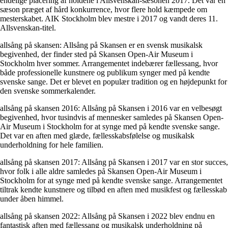
endelige placering af holdene i Allsvenskan-sæsonen 2017. Det var en
sæson præget af hård konkurrence, hvor flere hold kæmpede om
mesterskabet. AIK Stockholm blev mestre i 2017 og vandt deres 11.
Allsvenskan-titel.
allsång på skansen: Allsång på Skansen er en svensk musikalsk
begivenhed, der finder sted på Skansen Open-Air Museum i
Stockholm hver sommer. Arrangementet indebærer fællessang, hvor
både professionelle kunstnere og publikum synger med på kendte
svenske sange. Det er blevet en populær tradition og en højdepunkt for
den svenske sommerkalender.
allsång på skansen 2016: Allsång på Skansen i 2016 var en velbesøgt
begivenhed, hvor tusindvis af mennesker samledes på Skansen Open-
Air Museum i Stockholm for at synge med på kendte svenske sange.
Det var en aften med glæde, fællesskabsfølelse og musikalsk
underholdning for hele familien.
allsång på skansen 2017: Allsång på Skansen i 2017 var en stor succes,
hvor folk i alle aldre samledes på Skansen Open-Air Museum i
Stockholm for at synge med på kendte svenske sange. Arrangementet
tiltrak kendte kunstnere og tilbød en aften med musikfest og fællesskab
under åben himmel.
allsång på skansen 2022: Allsång på Skansen i 2022 blev endnu en
fantastisk aften med fællessang og musikalsk underholdning på