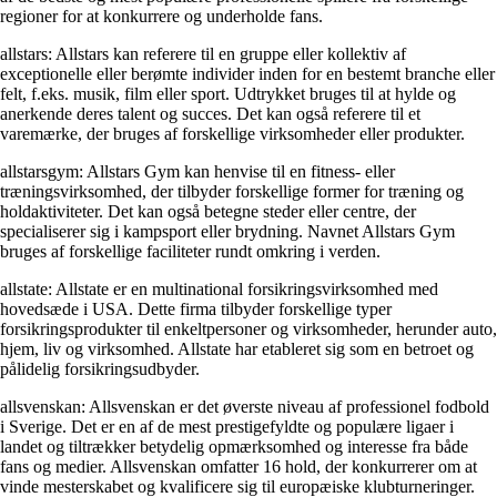
regioner for at konkurrere og underholde fans.
allstars: Allstars kan referere til en gruppe eller kollektiv af
exceptionelle eller berømte individer inden for en bestemt branche eller
felt, f.eks. musik, film eller sport. Udtrykket bruges til at hylde og
anerkende deres talent og succes. Det kan også referere til et
varemærke, der bruges af forskellige virksomheder eller produkter.
allstarsgym: Allstars Gym kan henvise til en fitness- eller
træningsvirksomhed, der tilbyder forskellige former for træning og
holdaktiviteter. Det kan også betegne steder eller centre, der
specialiserer sig i kampsport eller brydning. Navnet Allstars Gym
bruges af forskellige faciliteter rundt omkring i verden.
allstate: Allstate er en multinational forsikringsvirksomhed med
hovedsæde i USA. Dette firma tilbyder forskellige typer
forsikringsprodukter til enkeltpersoner og virksomheder, herunder auto,
hjem, liv og virksomhed. Allstate har etableret sig som en betroet og
pålidelig forsikringsudbyder.
allsvenskan: Allsvenskan er det øverste niveau af professionel fodbold
i Sverige. Det er en af de mest prestigefyldte og populære ligaer i
landet og tiltrækker betydelig opmærksomhed og interesse fra både
fans og medier. Allsvenskan omfatter 16 hold, der konkurrerer om at
vinde mesterskabet og kvalificere sig til europæiske klubturneringer.