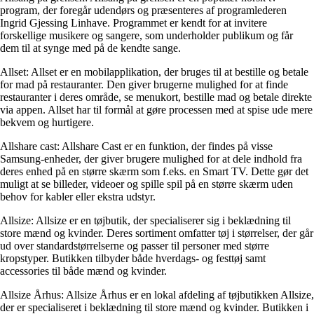
program, der foregår udendørs og præsenteres af programlederen
Ingrid Gjessing Linhave. Programmet er kendt for at invitere
forskellige musikere og sangere, som underholder publikum og får
dem til at synge med på de kendte sange.
Allset: Allset er en mobilapplikation, der bruges til at bestille og betale
for mad på restauranter. Den giver brugerne mulighed for at finde
restauranter i deres område, se menukort, bestille mad og betale direkte
via appen. Allset har til formål at gøre processen med at spise ude mere
bekvem og hurtigere.
Allshare cast: Allshare Cast er en funktion, der findes på visse
Samsung-enheder, der giver brugere mulighed for at dele indhold fra
deres enhed på en større skærm som f.eks. en Smart TV. Dette gør det
muligt at se billeder, videoer og spille spil på en større skærm uden
behov for kabler eller ekstra udstyr.
Allsize: Allsize er en tøjbutik, der specialiserer sig i beklædning til
store mænd og kvinder. Deres sortiment omfatter tøj i størrelser, der går
ud over standardstørrelserne og passer til personer med større
kropstyper. Butikken tilbyder både hverdags- og festtøj samt
accessories til både mænd og kvinder.
Allsize Århus: Allsize Århus er en lokal afdeling af tøjbutikken Allsize,
der er specialiseret i beklædning til store mænd og kvinder. Butikken i