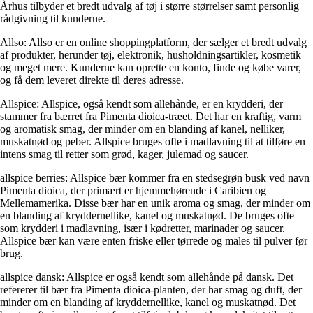
Århus tilbyder et bredt udvalg af tøj i større størrelser samt personlig
rådgivning til kunderne.
Allso: Allso er en online shoppingplatform, der sælger et bredt udvalg
af produkter, herunder tøj, elektronik, husholdningsartikler, kosmetik
og meget mere. Kunderne kan oprette en konto, finde og købe varer,
og få dem leveret direkte til deres adresse.
Allspice: Allspice, også kendt som allehånde, er en krydderi, der
stammer fra bærret fra Pimenta dioica-træet. Det har en kraftig, varm
og aromatisk smag, der minder om en blanding af kanel, nelliker,
muskatnød og peber. Allspice bruges ofte i madlavning til at tilføre en
intens smag til retter som grød, kager, julemad og saucer.
allspice berries: Allspice bær kommer fra en stedsegrøn busk ved navn
Pimenta dioica, der primært er hjemmehørende i Caribien og
Mellemamerika. Disse bær har en unik aroma og smag, der minder om
en blanding af kryddernellike, kanel og muskatnød. De bruges ofte
som krydderi i madlavning, især i kødretter, marinader og saucer.
Allspice bær kan være enten friske eller tørrede og males til pulver før
brug.
allspice dansk: Allspice er også kendt som allehånde på dansk. Det
refererer til bær fra Pimenta dioica-planten, der har smag og duft, der
minder om en blanding af kryddernellike, kanel og muskatnød. Det