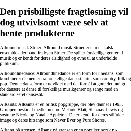
Den prisbilligste fragtløsning vil
dog utvivlsomt være selv at
hente produkterne
Allround musik Struer: Allround musik Struer er et musikalsk
ensemble eller band fra byen Struer. De spiller forskellige genrer af
musik og er kendt for deres alsidighed og evne til at underholde
publikum.
Allroundlinedance: Allroundlinedance er en form for linedans, som
kombinerer elementer fra forskellige dansestilarter som country, folk og
pop. Denne danseform er udviklet med det formål at gøre det muligt
for dansere at danse til forskellige musikgenrer og sange med en
standardiseret dansestil.
Allsaints: Allsaints er en britisk popgruppe, der blev dannet i 1993.
Gruppen består af medlemmerne Melanie Blatt, Shaznay Lewis og
søstrene Nicole og Natalie Appleton. De er kendt for deres stilfulde
image og deres hitsange som Never Ever og Pure Shores.
Allsang på grensen: Allsang på grensen er en populær norsk tv-