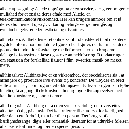
alltele uppsägning: Alltele uppsägning er en service, der giver brugerne
mulighed for at opsige deres aftale med Alltele, en
telekommunikationsvirksomhed. Her kan brugere anmode om at få
deres abonnement opsagt, vilkår og betingelser gennemgås og
eventuelle gebyrer eller restbetaling diskuteres.
allthefallen: Allthefallen er et online samfund dedikeret til at diskutere
og dele information om faldne figurer eller figurer, der har mistet deres
popularitet inden for forskellige medieformer. Her kan brugerne
deltage i diskussioner, læse og skrive anmeldelser og få opdateringer
om statussen for forskellige figurer i film, tv-serier, musik og meget
mere.
allthingslive: Allthingslive er en virksomhed, der specialiserer sig i at
arrangere og producere live-events og koncerter. De tilbyder en bred
vifte af musik-, sport- og underholdningsevents, hvor brugere kan købe
billetter, få adgang til eksklusive tilbud og nyde live-oplevelser med
kendte kunstnere og sportsstjerner.
alltid dig nära: Alltid dig nära er en svensk sætning, der oversættes til
altid tæt på dig på dansk. Det kan referere til et udtryk for kærlighed
eller det nære forhold, man har til en person. Det bruges ofte i
kærlighedssange, digte eller romantisk litteratur for at udtrykke følelsen
af at være forbundet og nær en speciel person.