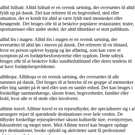
alltid fullsatt: Alltid fullsatt er en svensk sætning, der oversættes til altid
fyldt op på dansk. Det kan referere til en begivenhed, sted eller
situation, der er kendt for altid at være fyldt med mennesker eller
besøgende. Det bruges ofte til at beskrive populære restauranter, teatre,
sportsarenaer eller andre steder, der altid tiltrækker et stort publikum.
alltid lös i magen: Alltid lös i magen er en svensk sætning, der
oversættes til altid løs i maven på dansk. Det refererer til en tilstand,
hvor en person oplever hyppig og løs afføring, som kan være et
symptom på en fordøjelsesforstyrrelse eller sygdom. Dette udtryk
bruges ofte til at beskrive folks sundhedstilstand eller deres tendens til
at have fordøjelsesproblemer.
alltihopa: Alltihopa er en svensk sætning, der oversættes til alle
sammen på dansk. Det bruges til at henvise til en gruppe af mennesker
eller ting samlet på ét sted eller som en samlet enhed. Det kan bruges i
forskellige sammenhænge, såsom fester, begivenheder, familier eller
hold, hvor alle er til stede eller involveret.
alltime travel: Alltime travel er en rejseudbyder, der specialiserer sig i at
arrangere rejser til spændende destinationer over hele verden. De
tilbyder forskellige rejseoplevelser såsom kulturelle ture, eventyrrejser,
luksusferier og meget mere. Med Alltime travel kan brugere opdage
nye destinationer, booke ophold og aktiviteter samt få professionel