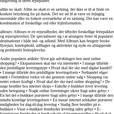
rådgivning til deres rejseplaner.
alltin no skatt: Alltin no skatt er en sætning, der ikke er til at finde en
konkret betydning for på dansk. Det ser ud til at være en fejlagtig
stavemåde eller en forkert oversættelse af en sætning. Det kan være en
kombination af forskellige ord eller fejlinformation.
alltours: Alltours er en rejseudbyder, der tilbyder forskellige feriepakker
og rejseoplevelser. De specialiserer sig i at arrangere ferier til populære
destinationer i både ind- og udland. Med Alltours kan brugere booke
flyrejser, hotelophold, udflugter og aktiviteter og nyde en afslappende
og problemfri ferieoplevelse.
Andre populære artikler:
Hvor går udviklingen hen med online
shopping?
•
Ekspansionen skal ske via internettet
•
I mange tilfælde
den prisbilligste leveringstype
•
Hvad skal der ske med digital handel?
•
I mange tilfælde den prisbilligste leveringsform
•
Nethandel stiger
stødt
•
Fremtidens vækst vil ske gennem online salg
•
Shopping via
nettet vokser kraftigt
•
Hvad skal der ske med online shopping?
•
De
unge bestiller hos internet shops
•
Enkelte e-butikker lover levering
uden beregning
•
Nogle online forretninger sikrer fragt uden gebyr
•
En hel del e-butikker præsterer fragt uden gebyr
•
I mange tilfælde den
mindst kostelige leveringsform
•
En masse internet selskaber præsterer
muligheden for dag-til-dag levering
•
Stadig flere bestiller på e-
butikker
•
Visse e-butikker frembyder levering uden gebyr
•
E-
forretninger frembyder et bredt udvalg af leveringsmidler
•
Hvad skal