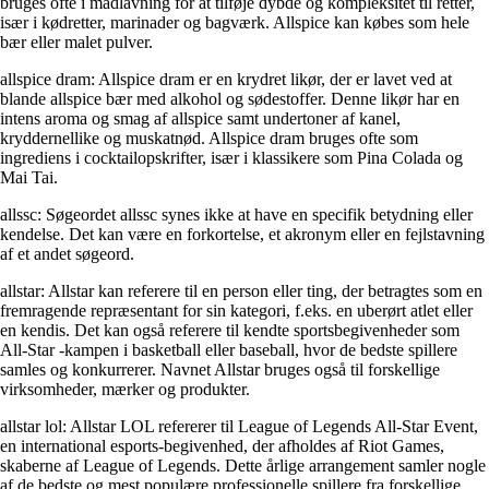
bruges ofte i madlavning for at tilføje dybde og kompleksitet til retter,
især i kødretter, marinader og bagværk. Allspice kan købes som hele
bær eller malet pulver.
allspice dram: Allspice dram er en krydret likør, der er lavet ved at
blande allspice bær med alkohol og sødestoffer. Denne likør har en
intens aroma og smag af allspice samt undertoner af kanel,
kryddernellike og muskatnød. Allspice dram bruges ofte som
ingrediens i cocktailopskrifter, især i klassikere som Pina Colada og
Mai Tai.
allssc: Søgeordet allssc synes ikke at have en specifik betydning eller
kendelse. Det kan være en forkortelse, et akronym eller en fejlstavning
af et andet søgeord.
allstar: Allstar kan referere til en person eller ting, der betragtes som en
fremragende repræsentant for sin kategori, f.eks. en uberørt atlet eller
en kendis. Det kan også referere til kendte sportsbegivenheder som
All-Star -kampen i basketball eller baseball, hvor de bedste spillere
samles og konkurrerer. Navnet Allstar bruges også til forskellige
virksomheder, mærker og produkter.
allstar lol: Allstar LOL refererer til League of Legends All-Star Event,
en international esports-begivenhed, der afholdes af Riot Games,
skaberne af League of Legends. Dette årlige arrangement samler nogle
af de bedste og mest populære professionelle spillere fra forskellige