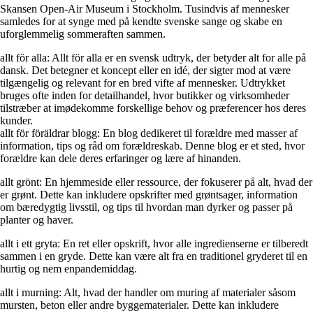
Skansen Open-Air Museum i Stockholm. Tusindvis af mennesker
samledes for at synge med på kendte svenske sange og skabe en
uforglemmelig sommeraften sammen.
allt för alla: Allt för alla er en svensk udtryk, der betyder alt for alle på
dansk. Det betegner et koncept eller en idé, der sigter mod at være
tilgængelig og relevant for en bred vifte af mennesker. Udtrykket
bruges ofte inden for detailhandel, hvor butikker og virksomheder
tilstræber at imødekomme forskellige behov og præferencer hos deres
kunder.
allt för föräldrar blogg: En blog dedikeret til forældre med masser af
information, tips og råd om forældreskab. Denne blog er et sted, hvor
forældre kan dele deres erfaringer og lære af hinanden.
allt grönt: En hjemmeside eller ressource, der fokuserer på alt, hvad der
er grønt. Dette kan inkludere opskrifter med grøntsager, information
om bæredygtig livsstil, og tips til hvordan man dyrker og passer på
planter og haver.
allt i ett gryta: En ret eller opskrift, hvor alle ingredienserne er tilberedt
sammen i en gryde. Dette kan være alt fra en traditionel gryderet til en
hurtig og nem enpandemiddag.
allt i murning: Alt, hvad der handler om muring af materialer såsom
mursten, beton eller andre byggematerialer. Dette kan inkludere