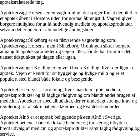
apoteksrelaterede ting.
Apotekervagt Horsens er en vagtordning, der sørger for, at der altid er
et apotek åbent i Horsens uden for normal åbningstid. Vagten giver
borgere mulighed for at få nødvendig medicin og apoteksprodukter,
selvom det er uden for almindelige åbningstider.
Apotekervagt Silkeborg er en tilsvarende vagtordning som
Apotekervagt Horsens, men i Silkeborg. Ordningen sikrer borgere
adgang til apoteksprodukter og lægemidler, når de har brug for det,
uanset tidspunktet på dagen eller ugen.
Apotekervænget Kolding er en vej i byen Kolding, hvor der ligger et
apotek. Vejen er kendt for sit hyggelige og livlige miljø og er et
populært sted blandt både lokale og besøgende.
Apoteket er en fysisk forretning, hvor man kan købe medicin,
apoteksprodukter og få faglige rådgivning om blandt andet brugen af
medicin. Apoteker er specialbutikker, der er underlagt strenge krav og
regulering for at sikre patientsikkerhed og kvalitetsstandarder.
Apoteket Alnö er et apotek beliggende på øen Alnö i Sverige.
Apoteket betjener både de lokale beboere og turister og tilbyder et
bredt udvalg af medicin og apoteksprodukter samt faglig rådgivning og
service.