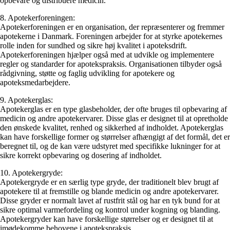
opbevare og distribuere medicin.
8. Apotekerforeningen:
Apotekerforeningen er en organisation, der repræsenterer og fremmer
apotekerne i Danmark. Foreningen arbejder for at styrke apotekernes
rolle inden for sundhed og sikre høj kvalitet i apoteksdrift.
Apotekerforeningen hjælper også med at udvikle og implementere
regler og standarder for apotekspraksis. Organisationen tilbyder også
rådgivning, støtte og faglig udvikling for apotekere og
apoteksmedarbejdere.
9. Apotekerglas:
Apotekerglas er en type glasbeholder, der ofte bruges til opbevaring af
medicin og andre apotekervarer. Disse glas er designet til at opretholde
den ønskede kvalitet, renhed og sikkerhed af indholdet. Apotekerglas
kan have forskellige former og størrelser afhængigt af det formål, det er
beregnet til, og de kan være udstyret med specifikke lukninger for at
sikre korrekt opbevaring og dosering af indholdet.
10. Apotekergryde:
Apotekergryde er en særlig type gryde, der traditionelt blev brugt af
apotekere til at fremstille og blande medicin og andre apotekervarer.
Disse gryder er normalt lavet af rustfrit stål og har en tyk bund for at
sikre optimal varmefordeling og kontrol under kogning og blanding.
Apotekergryder kan have forskellige størrelser og er designet til at
imødekomme behovene i apotekspraksis.