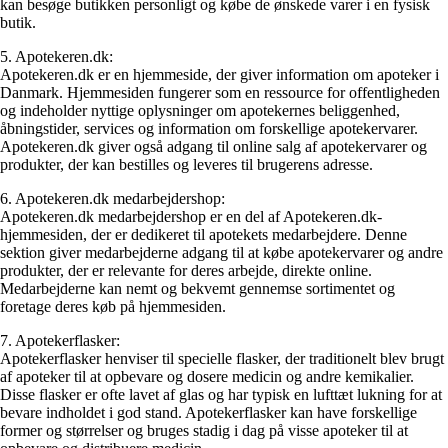
kan besøge butikken personligt og købe de ønskede varer i en fysisk
butik.
5. Apotekeren.dk:
Apotekeren.dk er en hjemmeside, der giver information om apoteker i
Danmark. Hjemmesiden fungerer som en ressource for offentligheden
og indeholder nyttige oplysninger om apotekernes beliggenhed,
åbningstider, services og information om forskellige apotekervarer.
Apotekeren.dk giver også adgang til online salg af apotekervarer og
produkter, der kan bestilles og leveres til brugerens adresse.
6. Apotekeren.dk medarbejdershop:
Apotekeren.dk medarbejdershop er en del af Apotekeren.dk-
hjemmesiden, der er dedikeret til apotekets medarbejdere. Denne
sektion giver medarbejderne adgang til at købe apotekervarer og andre
produkter, der er relevante for deres arbejde, direkte online.
Medarbejderne kan nemt og bekvemt gennemse sortimentet og
foretage deres køb på hjemmesiden.
7. Apotekerflasker:
Apotekerflasker henviser til specielle flasker, der traditionelt blev brugt
af apoteker til at opbevare og dosere medicin og andre kemikalier.
Disse flasker er ofte lavet af glas og har typisk en lufttæt lukning for at
bevare indholdet i god stand. Apotekerflasker kan have forskellige
former og størrelser og bruges stadig i dag på visse apoteker til at