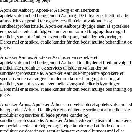
mulige behandling og pleje.
Apoteker Aalborg: Apoteker Aalborg er en anerkendt
apoteksvirksomhed beliggende i Aalborg. De tilbyder et bredt udvalg
af medicinske produkter og services til både privatkunder og
sundhedsprofessionelle. Apoteker Aalborgs dygtige team af apotekere
er specialiserede i at rådgive kunder om korrekt brug og dosering af
medicin, samt at håndtere eventuelle spørgsmål eller bekymringer.
Deres mål er at sikre, at alle kunder får den bedst mulige behandling og
pleje.
Apoteker Aarhus: Apoteker Aarhus er en respekteret
apoteksvirksomhed beliggende i Aarhus. De tilbyder et bredt udvalg af
medicinske produkter og services til både privatkunder og
sundhedsprofessionelle. Apoteker Aarhus kompetente apotekere er
specialiserede i at rådgive kunder om korrekt brug og dosering af
medicin, samt at besvare eventuelle spørgsmål eller bekymringer.
Deres mål er at sikre, at alle kunder får den bedst mulige behandling og
pleje.
Apoteker Århus: Apoteker Århus er en veletableret apoteksvirksomhed
beliggende i Århus. De tilbyder et omfattende sortiment af medicinske
produkter og services til både private kunder og
sundhedsprofessionelle. Apoteker Århus dedikerede team af apotekere
er specialiserede i at rådgive og hjælpe kunder med at finde de rette
produkter og doseringer, samt at besvare eventuelle spørgsmål eller