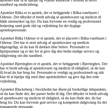
apoteket klar til at hjælpe og vejlede kunderne i forhold til deres
sundhed og medicinbrug.
Apoteket Bilka er et apotek, der er beliggende i Bilka-varehuset i
Odense. Det tilbyder et bredt udvalg af apoteksvarer og medicin til
både mennesker og dyr. Du kan forvente en venlig og professionel
betjening samt gode råd og vejledning fra det dygtige
apotekspersonale.
Apoteket Bilka Odense er et apotek, der er placeret i Bilka-varehuset i
Odense. Det har et stort udvalg af apoteksvarer og medicin
tilgængeligt, så du kan få dækket dine behov. Personalet er
hjælpsomme og er der for at give dig den bedst mulige service og
rådgivning om din sundhed.
Apoteket Bjerringbro er et apotek, der er beliggende i Bjerringbro. Det
har et bredt udvalg af apoteksvarer og medicin til rådighed, så du kan
få hvad du har brug for. Personalet er venligt og professionelt og står
klar til at hjælpe dig med dine apoteksbehov og give dig den rette
vejledning.
Apoteket Blackeberg i Stockholm har åbent på forskellige tidspunkter,
så du kan finde det, der passer bedst til dig. Det tilbyder et bredt udvalg
af apoteksvarer og medicin til rådighed, så du kan finde det, du har
brug for. Du kan forvente god service og kompetent rådgivning fra det
engagerede personale.