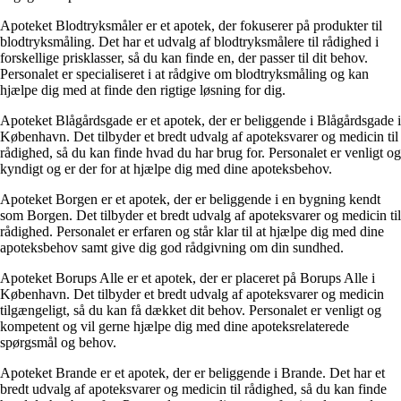
Apoteket Blodtryksmåler er et apotek, der fokuserer på produkter til
blodtryksmåling. Det har et udvalg af blodtryksmålere til rådighed i
forskellige prisklasser, så du kan finde en, der passer til dit behov.
Personalet er specialiseret i at rådgive om blodtryksmåling og kan
hjælpe dig med at finde den rigtige løsning for dig.
Apoteket Blågårdsgade er et apotek, der er beliggende i Blågårdsgade i
København. Det tilbyder et bredt udvalg af apoteksvarer og medicin til
rådighed, så du kan finde hvad du har brug for. Personalet er venligt og
kyndigt og er der for at hjælpe dig med dine apoteksbehov.
Apoteket Borgen er et apotek, der er beliggende i en bygning kendt
som Borgen. Det tilbyder et bredt udvalg af apoteksvarer og medicin til
rådighed. Personalet er erfaren og står klar til at hjælpe dig med dine
apoteksbehov samt give dig god rådgivning om din sundhed.
Apoteket Borups Alle er et apotek, der er placeret på Borups Alle i
København. Det tilbyder et bredt udvalg af apoteksvarer og medicin
tilgængeligt, så du kan få dækket dit behov. Personalet er venligt og
kompetent og vil gerne hjælpe dig med dine apoteksrelaterede
spørgsmål og behov.
Apoteket Brande er et apotek, der er beliggende i Brande. Det har et
bredt udvalg af apoteksvarer og medicin til rådighed, så du kan finde