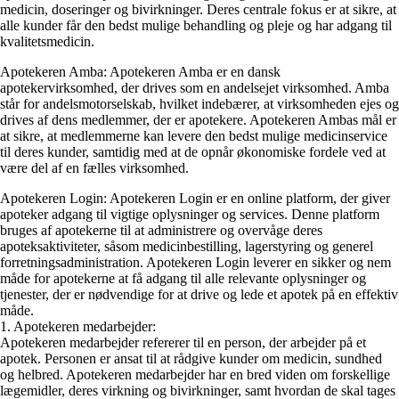
medicin, doseringer og bivirkninger. Deres centrale fokus er at sikre, at
alle kunder får den bedst mulige behandling og pleje og har adgang til
kvalitetsmedicin.
Apotekeren Amba: Apotekeren Amba er en dansk
apotekervirksomhed, der drives som en andelsejet virksomhed. Amba
står for andelsmotorselskab, hvilket indebærer, at virksomheden ejes og
drives af dens medlemmer, der er apotekere. Apotekeren Ambas mål er
at sikre, at medlemmerne kan levere den bedst mulige medicinservice
til deres kunder, samtidig med at de opnår økonomiske fordele ved at
være del af en fælles virksomhed.
Apotekeren Login: Apotekeren Login er en online platform, der giver
apoteker adgang til vigtige oplysninger og services. Denne platform
bruges af apotekerne til at administrere og overvåge deres
apoteksaktiviteter, såsom medicinbestilling, lagerstyring og generel
forretningsadministration. Apotekeren Login leverer en sikker og nem
måde for apotekerne at få adgang til alle relevante oplysninger og
tjenester, der er nødvendige for at drive og lede et apotek på en effektiv
måde.
1. Apotekeren medarbejder:
Apotekeren medarbejder refererer til en person, der arbejder på et
apotek. Personen er ansat til at rådgive kunder om medicin, sundhed
og helbred. Apotekeren medarbejder har en bred viden om forskellige
lægemidler, deres virkning og bivirkninger, samt hvordan de skal tages