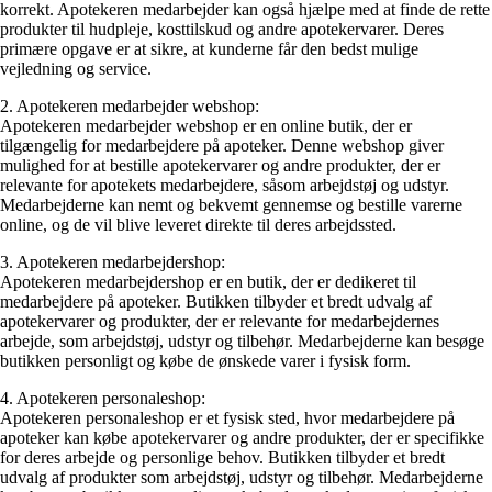
korrekt. Apotekeren medarbejder kan også hjælpe med at finde de rette
produkter til hudpleje, kosttilskud og andre apotekervarer. Deres
primære opgave er at sikre, at kunderne får den bedst mulige
vejledning og service.
2. Apotekeren medarbejder webshop:
Apotekeren medarbejder webshop er en online butik, der er
tilgængelig for medarbejdere på apoteker. Denne webshop giver
mulighed for at bestille apotekervarer og andre produkter, der er
relevante for apotekets medarbejdere, såsom arbejdstøj og udstyr.
Medarbejderne kan nemt og bekvemt gennemse og bestille varerne
online, og de vil blive leveret direkte til deres arbejdssted.
3. Apotekeren medarbejdershop:
Apotekeren medarbejdershop er en butik, der er dedikeret til
medarbejdere på apoteker. Butikken tilbyder et bredt udvalg af
apotekervarer og produkter, der er relevante for medarbejdernes
arbejde, som arbejdstøj, udstyr og tilbehør. Medarbejderne kan besøge
butikken personligt og købe de ønskede varer i fysisk form.
4. Apotekeren personaleshop:
Apotekeren personaleshop er et fysisk sted, hvor medarbejdere på
apoteker kan købe apotekervarer og andre produkter, der er specifikke
for deres arbejde og personlige behov. Butikken tilbyder et bredt
udvalg af produkter som arbejdstøj, udstyr og tilbehør. Medarbejderne