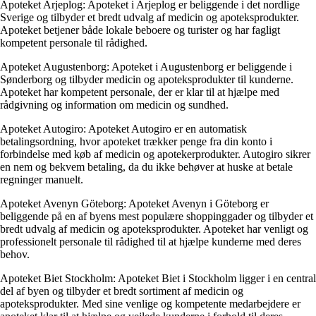
Apoteket Arjeplog: Apoteket i Arjeplog er beliggende i det nordlige
Sverige og tilbyder et bredt udvalg af medicin og apoteksprodukter.
Apoteket betjener både lokale beboere og turister og har fagligt
kompetent personale til rådighed.
Apoteket Augustenborg: Apoteket i Augustenborg er beliggende i
Sønderborg og tilbyder medicin og apoteksprodukter til kunderne.
Apoteket har kompetent personale, der er klar til at hjælpe med
rådgivning og information om medicin og sundhed.
Apoteket Autogiro: Apoteket Autogiro er en automatisk
betalingsordning, hvor apoteket trækker penge fra din konto i
forbindelse med køb af medicin og apotekerprodukter. Autogiro sikrer
en nem og bekvem betaling, da du ikke behøver at huske at betale
regninger manuelt.
Apoteket Avenyn Göteborg: Apoteket Avenyn i Göteborg er
beliggende på en af ​​byens mest populære shoppinggader og tilbyder et
bredt udvalg af medicin og apoteksprodukter. Apoteket har venligt og
professionelt personale til rådighed til at hjælpe kunderne med deres
behov.
Apoteket Biet Stockholm: Apoteket Biet i Stockholm ligger i en central
del af byen og tilbyder et bredt sortiment af medicin og
apoteksprodukter. Med sine venlige og kompetente medarbejdere er