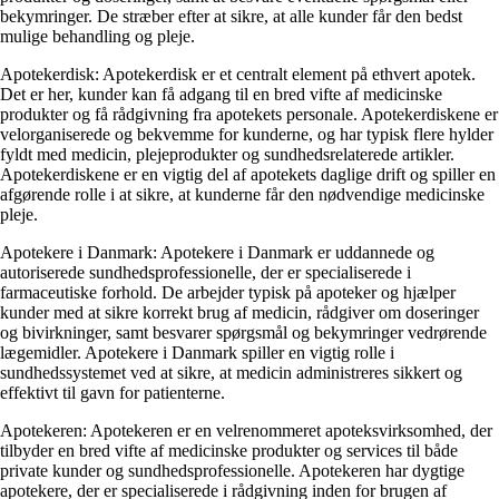
bekymringer. De stræber efter at sikre, at alle kunder får den bedst
mulige behandling og pleje.
Apotekerdisk: Apotekerdisk er et centralt element på ethvert apotek.
Det er her, kunder kan få adgang til en bred vifte af medicinske
produkter og få rådgivning fra apotekets personale. Apotekerdiskene er
velorganiserede og bekvemme for kunderne, og har typisk flere hylder
fyldt med medicin, plejeprodukter og sundhedsrelaterede artikler.
Apotekerdiskene er en vigtig del af apotekets daglige drift og spiller en
afgørende rolle i at sikre, at kunderne får den nødvendige medicinske
pleje.
Apotekere i Danmark: Apotekere i Danmark er uddannede og
autoriserede sundhedsprofessionelle, der er specialiserede i
farmaceutiske forhold. De arbejder typisk på apoteker og hjælper
kunder med at sikre korrekt brug af medicin, rådgiver om doseringer
og bivirkninger, samt besvarer spørgsmål og bekymringer vedrørende
lægemidler. Apotekere i Danmark spiller en vigtig rolle i
sundhedssystemet ved at sikre, at medicin administreres sikkert og
effektivt til gavn for patienterne.
Apotekeren: Apotekeren er en velrenommeret apoteksvirksomhed, der
tilbyder en bred vifte af medicinske produkter og services til både
private kunder og sundhedsprofessionelle. Apotekeren har dygtige
apotekere, der er specialiserede i rådgivning inden for brugen af