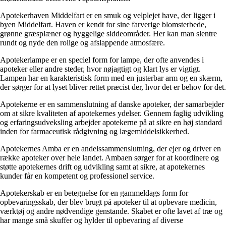
Apotekerhaven Middelfart er en smuk og velplejet have, der ligger i
byen Middelfart. Haven er kendt for sine farverige blomsterbede,
grønne græsplæner og hyggelige siddeområder. Her kan man slentre
rundt og nyde den rolige og afslappende atmosfære.
Apotekerlampe er en speciel form for lampe, der ofte anvendes i
apoteker eller andre steder, hvor nøjagtigt og klart lys er vigtigt.
Lampen har en karakteristisk form med en justerbar arm og en skærm,
der sørger for at lyset bliver rettet præcist der, hvor det er behov for det.
Apotekerne er en sammenslutning af danske apoteker, der samarbejder
om at sikre kvaliteten af apotekernes ydelser. Gennem faglig udvikling
og erfaringsudveksling arbejder apotekerne på at sikre en høj standard
inden for farmaceutisk rådgivning og lægemiddelsikkerhed.
Apotekernes Amba er en andelssammenslutning, der ejer og driver en
række apoteker over hele landet. Ambaen sørger for at koordinere og
støtte apotekernes drift og udvikling samt at sikre, at apotekernes
kunder får en kompetent og professionel service.
Apotekerskab er en betegnelse for en gammeldags form for
opbevaringsskab, der blev brugt på apoteker til at opbevare medicin,
værktøj og andre nødvendige genstande. Skabet er ofte lavet af træ og
har mange små skuffer og hylder til opbevaring af diverse