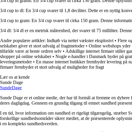
3/4 cup in grams: En 3/4 cup svarer til cirka 150 gram. Denne oplysni
3/4 cup to dl: En 3/4 cup svarer til 1,8 deciliter. Dette er en nyttig k
3/4 cup to gram: En 3/4 cup svarer til cirka 150 gram. Denne informatio
3/4 dl: 3/4 dl er en metrisk måleenhed, der svarer til 75 milliliter. De
Andre populære artikler:
Indkøb via nettet vækster eksplosivt
•
Flere og
selskaber giver et stort udvalg af fragtmetoder
•
Online webshops yder 
tilfælde være at hente ordren selv
•
Adskillige internet firmaer stiller g
shopper på online selskaber
•
Nogle e-handler i Danmark byder på grati
leveringsmetoder
•
En masse internet butikker frembyder levering på
firmaer frembyder et stort udvalg af muligheder for fragt
Lær os at kende
Sunde Dage
Sunde
Dage
Sunde Dage er et online medie, der har til formål at fremme en dybere f
deres dagligdag. Gennem en grundig tilgang til emnet sundhed præsentere
I en tid, hvor information om sundhed er rigeligt tilgængelig, stræber S
forskellige sundhedsområder sikrer mediet, at de præsenterede oplysninge
i en kompleks sundhedsverden.