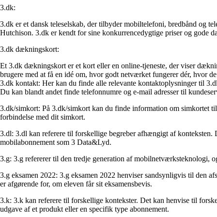
3.dk:
3.dk er et dansk teleselskab, der tilbyder mobiltelefoni, bredbånd og t
Hutchison. 3.dk er kendt for sine konkurrencedygtige priser og gode 
3.dk dækningskort:
Et 3.dk dækningskort er et kort eller en online-tjeneste, der viser dæk
brugere med at få en idé om, hvor godt netværket fungerer dér, hvor de 
3.dk kontakt: Her kan du finde alle relevante kontaktoplysninger til 3
Du kan blandt andet finde telefonnumre og e-mail adresser til kundeser
3.dk/simkort: På 3.dk/simkort kan du finde information om simkortet ti
forbindelse med dit simkort.
3.dl: 3.dl kan referere til forskellige begreber afhængigt af konteksten
mobilabonnement som 3 Data&Lyd.
3.g: 3.g refererer til den tredje generation af mobilnetværksteknologi,
3.g eksamen 2022: 3.g eksamen 2022 henviser sandsynligvis til den afsl
er afgørende for, om eleven får sit eksamensbevis.
3.k: 3.k kan referere til forskellige kontekster. Det kan henvise til for
udgave af et produkt eller en specifik type abonnement.