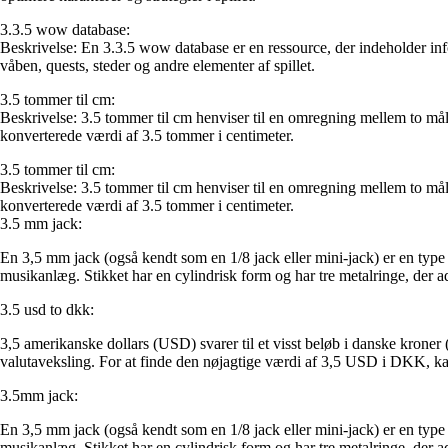
3.3.5 wow database:
Beskrivelse: En 3.3.5 wow database er en ressource, der indeholder in
våben, quests, steder og andre elementer af spillet.
3.5 tommer til cm:
Beskrivelse: 3.5 tommer til cm henviser til en omregning mellem to må
konverterede værdi af 3.5 tommer i centimeter.
3.5 tommer til cm:
Beskrivelse: 3.5 tommer til cm henviser til en omregning mellem to må
konverterede værdi af 3.5 tommer i centimeter.
3.5 mm jack:
En 3,5 mm jack (også kendt som en 1/8 jack eller mini-jack) er en type a
musikanlæg. Stikket har en cylindrisk form og har tre metalringe, der ad
3.5 usd to dkk:
3,5 amerikanske dollars (USD) svarer til et visst beløb i danske krone
valutaveksling. For at finde den nøjagtige værdi af 3,5 USD i DKK, ka
3.5mm jack:
En 3,5 mm jack (også kendt som en 1/8 jack eller mini-jack) er en type a
musikanlæg. Stikket har en cylindrisk form og har tre metalringe, der ad