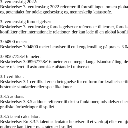
3. verdenskrig 2022:
Beskrivelse: 3. verdenskrig 2022 refererer til forestillingen om en glob
og potentialet for ødelæggelseskrig og menneskelig katastrofe.
3. verdenskrig forudsigelser:
Beskrivelse: 3. verdenskrig forudsigelser er referencer til teorier, for
konflikter eller internationale relationer, der kan lede til en global konfli
3.04800 meter:
Beskrivelse: 3.04800 meter henviser til en længdemåling på præcis 3.04
3.08567758e16 meter:
Beskrivelse: 3.08567758e16 meter er en meget lang afstandsmåling, der
være relateret til astronomiske afstande i universet.
3.1 certifikat:
Beskrivelse: 3.1 certifikat er en betegnelse for en form for kvalitetscert
bestemte standarder eller specifikationer.
3.3.5 addons:
Beskrivelse: 3.3.5 addons refererer til ekstra funktioner, udvidelser elle
grafiske forbedringer til spillet.
3.3.5 talent calculator:
Beskrivelse: En 3.3.5 talent calculator henviser til et værktøj eller en 
optimere karakterer og strategier i spillet.