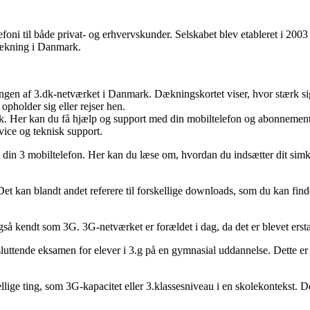
elefoni til både privat- og erhvervskunder. Selskabet blev etableret i 2
dækning i Danmark.
ningen af 3.dk-netværket i Danmark. Dækningskortet viser, hvor stærk si
opholder sig eller rejser hen.
.dk. Her kan du få hjælp og support med din mobiltelefon og abonnement
vice og teknisk support.
l din 3 mobiltelefon. Her kan du læse om, hvordan du indsætter dit simk
. Det kan blandt andet referere til forskellige downloads, som du kan fin
 også kendt som 3G. 3G-netværket er forældet i dag, da det er blevet ers
uttende eksamen for elever i 3.g på en gymnasial uddannelse. Dette er 
skellige ting, som 3G-kapacitet eller 3.klassesniveau i en skolekontekst. 