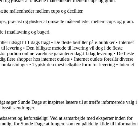
ageri og ønsker at omsætte måleenheder mellem cups og gram.
msætte måleenheder mellem cups og deciliter.
i cups, præcist og ønsker at omsætte måleenheder mellem cups og gram.
lie i madlavning og bageri.
ler udsigt til 1 dags fragt
•
De fleste bestiller på e-butikker
•
Internet
til levering
•
Den billigste metode til levering vil dog i de fleste
tor portion online varehuse garanterer dag-til-dag levering
•
De fleste
dig flere shopper hos internet outlets
•
Internet outlets foreslår diverse
en omkostninger
•
Typisk den mest letkøbte form for levering
•
Internet
t søger Sunde Dage at inspirere læsere til at træffe informerede valg i
livsstilsændringer.
nsbaseret og letforståeligt. Ved at samarbejde med eksperter inden for
 muligt for Sunde Dage at fungere som en pålidelig kilde til information