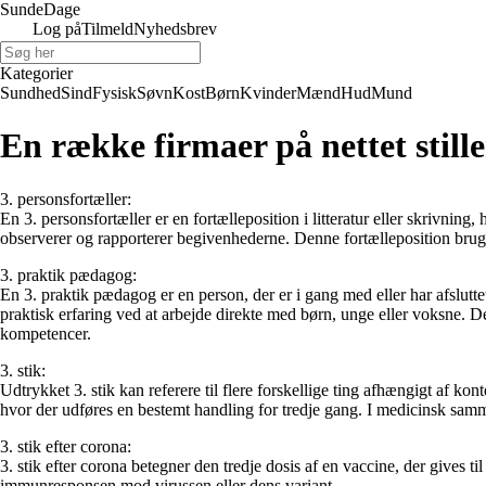
Sunde
Dage
Log på
Tilmeld
Nyhedsbrev
Kategorier
Sundhed
Sind
Fysisk
Søvn
Kost
Børn
Kvinder
Mænd
Hud
Mund
En række firmaer på nettet stille
3. personsfortæller:
En 3. personsfortæller er en fortælleposition i litteratur eller skrivning, 
observerer og rapporterer begivenhederne. Denne fortælleposition bruger
3. praktik pædagog:
En 3. praktik pædagog er en person, der er i gang med eller har afslut
praktisk erfaring ved at arbejde direkte med børn, unge eller voksne. 
kompetencer.
3. stik:
Udtrykket 3. stik kan referere til flere forskellige ting afhængigt af kont
hvor der udføres en bestemt handling for tredje gang. I medicinsk sammen
3. stik efter corona:
3. stik efter corona betegner den tredje dosis af en vaccine, der gives 
immunresponsen mod virussen eller dens variant.