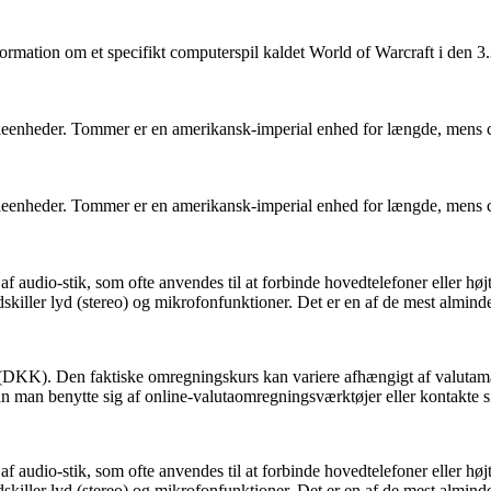
formation om et specifikt computerspil kaldet World of Warcraft i den 
leenheder. Tommer er en amerikansk-imperial enhed for længde, mens cm
leenheder. Tommer er en amerikansk-imperial enhed for længde, mens cm
f audio-stik, som ofte anvendes til at forbinde hovedtelefoner eller høj
skiller lyd (stereo) og mikrofonfunktioner. Det er en af de mest alminde
r (DKK). Den faktiske omregningskurs kan variere afhængigt af valutama
n man benytte sig af online-valutaomregningsværktøjer eller kontakte s
f audio-stik, som ofte anvendes til at forbinde hovedtelefoner eller høj
skiller lyd (stereo) og mikrofonfunktioner. Det er en af de mest alminde