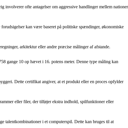
skrig involverer ofte antagelser om aggressive handlinger mellem nationer
sse forudsigelser kan være baseret på politiske spændinger, økonomiske
gninger, arkitektur eller andre præcise målinger af afstande.
7758 gange 10 op hævet i 16. potens meter. Denne type måling kan
byggeri. Dette certifikat angiver, at et produkt eller en proces opfylder
mmer eller filer, der tilføjer ekstra indhold, spilfunktioner eller
ige talentkombinationer i et computerspil. Dette kan bruges til at