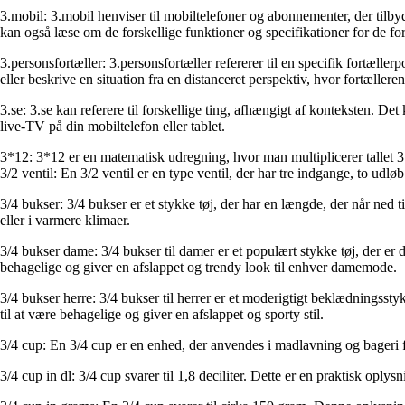
3.mobil: 3.mobil henviser til mobiltelefoner og abonnementer, der tilby
kan også læse om de forskellige funktioner og specifikationer for de for
3.personsfortæller: 3.personsfortæller refererer til en specifik fortælle
eller beskrive en situation fra en distanceret perspektiv, hvor fortælleren
3.se: 3.se kan referere til forskellige ting, afhængigt af konteksten. Det
live-TV på din mobiltelefon eller tablet.
3*12: 3*12 er en matematisk udregning, hvor man multiplicerer tallet 3 
3/2 ventil: En 3/2 ventil er en type ventil, der har tre indgange, to udl
3/4 bukser: 3/4 bukser er et stykke tøj, der har en længde, der når ned
eller i varmere klimaer.
3/4 bukser dame: 3/4 bukser til damer er et populært stykke tøj, der er 
behagelige og giver en afslappet og trendy look til enhver damemode.
3/4 bukser herre: 3/4 bukser til herrer er et moderigtigt beklædningssty
til at være behagelige og giver en afslappet og sporty stil.
3/4 cup: En 3/4 cup er en enhed, der anvendes i madlavning og bageri fo
3/4 cup in dl: 3/4 cup svarer til 1,8 deciliter. Dette er en praktisk oply