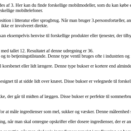
des af 3. Her kan du finde forskellige mobilmodeller, som du kan købe el
skellige mobiltelefoner.
rposition i litteratur eller sprogbrug. Når man bruger 3.personsfortæller,
 ikke er involveret direkte.
 kan eksempelvis henvise til forskellige produkter eller tjenester, der til
med tallet 12. Resultatet af denne udregning er 36.
øb og to betjeningstilstande. Denne type ventil bruges ofte i industrien o
 til korsbenet eller lidt længere. Denne type bukser er kortere end alm
designet til at sidde lidt over knæet. Disse bukser er velegnede til fors
kke, der går til midten af læggen. Disse bukser er perfekte til sommerbru
r at måle ingredienser som mel, sukker og væsker. Denne måleenhed svare
sning, når man skal omregne opskrifter eller dosere ingredienser, der er an