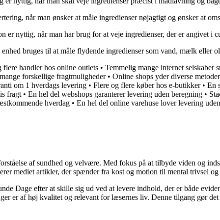
ng er nyttig, når man skal veje ingredienser præcist i madlavning og b
onvertering, når man ønsker at måle ingredienser nøjagtigt og ønsker at o
n er nyttig, når man har brug for at veje ingredienser, der er angivet 
nne enhed bruges til at måle flydende ingredienser som vand, mælk eller o
 flere handler hos online outlets
•
Temmelig mange internet selskaber stil
mange forskellige fragtmuligheder
•
Online shops yder diverse metoder 
aranti om 1 hverdags levering
•
Flere og flere køber hos e-butikker
•
En s
s fragt
•
En hel del webshops garanterer levering uden beregning
•
Sta
 næstkommende hverdag
•
En hel del online varehuse lover levering ud
orståelse af sundhed og velvære. Med fokus på at tilbyde viden og indsig
r mediet artikler, der spænder fra kost og motion til mental trivsel og 
unde Dage efter at skille sig ud ved at levere indhold, der er både evide
r er af høj kvalitet og relevant for læsernes liv. Denne tilgang gør det