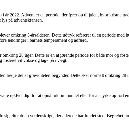
 i år 2022. Advent er en periode, der fører op til julen, hvor kristne tr
e lys på adventskransen.
plever omkring 3-årsalderen. Dette udtryk refererer til en periode med h
dføre ændringer i barnets temperament og adfærd.
 varer omkring 28 uger. Dette er en afgørende periode for både mor og fo
 fosteret vil vokse og tage på i vægt.
r den tredje del af graviditeten begynder. Dette sker normalt omkring 28 
kan være nødvendigt for at opnå fuld immunitet eller for at styrke og f
ille sig efter de to verdenskrige, der allerede har fundet sted. Begrebet b
.