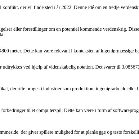
al konflikt, der vil finde sted i år 2022. Denne idé om en tredje verden
udsigelser eller forestillinger om en potentiel kommende verdenskrig. Di
kt.
800 meter. Dette kan være relevant i konteksten af ingeniørmæssige bere
 udtrykkes ved hjælp af videnskabelig notation. Det svarer til 3.0856
ifikat, der ofte bruges i industrier som produktion, ingeniørarbejde eller 
r forbedringer til et computerspil. Dette kan være i form af softwareprogra
hjemmeside, der giver spillere mulighed for at planlægge og teste forskell