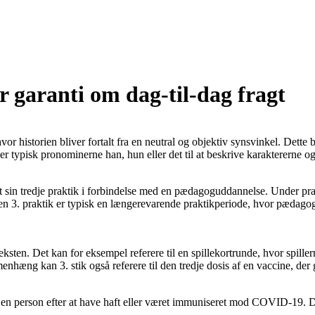
r garanti om dag-til-dag fragt
hvor historien bliver fortalt fra en neutral og objektiv synsvinkel. Dette b
 typisk pronominerne han, hun eller det til at beskrive karaktererne og
tet sin tredje praktik i forbindelse med en pædagoguddannelse. Under pr
Den 3. praktik er typisk en længerevarende praktikperiode, hvor pædago
eksten. Det kan for eksempel referere til en spillekortrunde, hvor spillerne
hæng kan 3. stik også referere til den tredje dosis af en vaccine, der g
til en person efter at have haft eller været immuniseret mod COVID-19. D