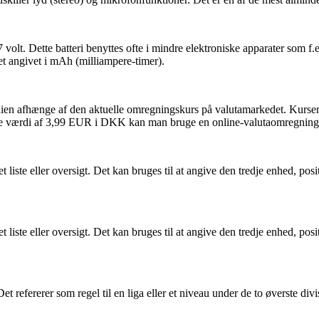
 volt. Dette batteri benyttes ofte i mindre elektroniske apparater som f.
tet angivet i mAh (milliampere-timer).
en afhænge af den aktuelle omregningskurs på valutamarkedet. Kursen k
se værdi af 3,99 EUR i DKK kan man bruge en online-valutaomregningsv
et liste eller oversigt. Det kan bruges til at angive den tredje enhed, posi
et liste eller oversigt. Det kan bruges til at angive den tredje enhed, posi
t refererer som regel til en liga eller et niveau under de to øverste divi