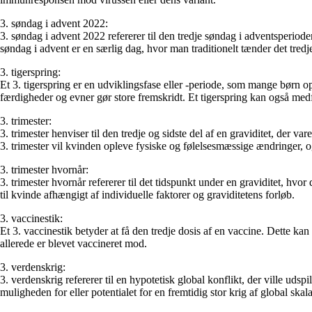
3. søndag i advent 2022:
3. søndag i advent 2022 refererer til den tredje søndag i adventsperioden
søndag i advent er en særlig dag, hvor man traditionelt tænder det tredj
3. tigerspring:
Et 3. tigerspring er en udviklingsfase eller -periode, som mange børn o
færdigheder og evner gør store fremskridt. Et tigerspring kan også me
3. trimester:
3. trimester henviser til den tredje og sidste del af en graviditet, der
3. trimester vil kvinden opleve fysiske og følelsesmæssige ændringer, og
3. trimester hvornår:
3. trimester hvornår refererer til det tidspunkt under en graviditet, hvo
til kvinde afhængigt af individuelle faktorer og graviditetens forløb.
3. vaccinestik:
Et 3. vaccinestik betyder at få den tredje dosis af en vaccine. Dette 
allerede er blevet vaccineret mod.
3. verdenskrig:
3. verdenskrig refererer til en hypotetisk global konflikt, der ville udsp
muligheden for eller potentialet for en fremtidig stor krig af global skala