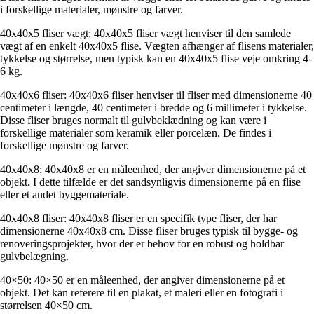
i forskellige materialer, mønstre og farver.
40x40x5 fliser vægt: 40x40x5 fliser vægt henviser til den samlede
vægt af en enkelt 40x40x5 flise. Vægten afhænger af flisens materialer,
tykkelse og størrelse, men typisk kan en 40x40x5 flise veje omkring 4-
6 kg.
40x40x6 fliser: 40x40x6 fliser henviser til fliser med dimensionerne 40
centimeter i længde, 40 centimeter i bredde og 6 millimeter i tykkelse.
Disse fliser bruges normalt til gulvbeklædning og kan være i
forskellige materialer som keramik eller porcelæn. De findes i
forskellige mønstre og farver.
40x40x8: 40x40x8 er en måleenhed, der angiver dimensionerne på et
objekt. I dette tilfælde er det sandsynligvis dimensionerne på en flise
eller et andet byggemateriale.
40x40x8 fliser: 40x40x8 fliser er en specifik type fliser, der har
dimensionerne 40x40x8 cm. Disse fliser bruges typisk til bygge- og
renoveringsprojekter, hvor der er behov for en robust og holdbar
gulvbelægning.
40×50: 40×50 er en måleenhed, der angiver dimensionerne på et
objekt. Det kan referere til en plakat, et maleri eller en fotografi i
størrelsen 40×50 cm.