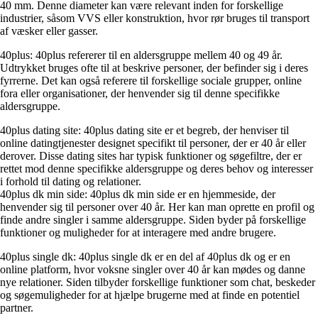
40 mm. Denne diameter kan være relevant inden for forskellige
industrier, såsom VVS eller konstruktion, hvor rør bruges til transport
af væsker eller gasser.
40plus: 40plus refererer til en aldersgruppe mellem 40 og 49 år.
Udtrykket bruges ofte til at beskrive personer, der befinder sig i deres
fyrrerne. Det kan også referere til forskellige sociale grupper, online
fora eller organisationer, der henvender sig til denne specifikke
aldersgruppe.
40plus dating site: 40plus dating site er et begreb, der henviser til
online datingtjenester designet specifikt til personer, der er 40 år eller
derover. Disse dating sites har typisk funktioner og søgefiltre, der er
rettet mod denne specifikke aldersgruppe og deres behov og interesser
i forhold til dating og relationer.
40plus dk min side: 40plus dk min side er en hjemmeside, der
henvender sig til personer over 40 år. Her kan man oprette en profil og
finde andre singler i samme aldersgruppe. Siden byder på forskellige
funktioner og muligheder for at interagere med andre brugere.
40plus single dk: 40plus single dk er en del af 40plus dk og er en
online platform, hvor voksne singler over 40 år kan mødes og danne
nye relationer. Siden tilbyder forskellige funktioner som chat, beskeder
og søgemuligheder for at hjælpe brugerne med at finde en potentiel
partner.