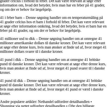
grader celcius i forhold til feber. Det kan være relevant at søge efter
information om, hvad det betyder, hvis man har en feber på 41 grader,
og om der er behov for lægehjælp.
41 i feber barn – Denne søgning handler om en temperaturmåling på
41 grader celcius hos et barn i forhold til feber. Det kan være relevant
at søge efter information omkring, hvad det betyder, hvis et barn har en
feber på 41 grader, og om der er behov for lægehjælp.
41 millioner usd to dkk – Denne søgning handler om at omregne 41
millioner amerikanske dollars til danske kroner. Det kan være relevant
at søge efter denne kurs, hvis man ønsker at finde ud af, hvor meget 41
millioner dollars svarer til i danske kroner.
41 pund i dkk – Denne søgning handler om at omregne 41 britiske
pund til danske kroner. Det kan være relevant at søge efter denne kurs,
hvis man ønsker at finde ud af, hvor meget 41 pund svarer til i danske
kroner.
41 pund til dkk – Denne søgning handler om at omregne 41 britiske
pund til danske kroner. Det kan være relevant at søge efter denne kurs,
hvis man ønsker at finde ud af, hvor meget 41 pund er værd i danske
kroner.
Andre populære artikler:
Nethandel udfordrer detailhandlen
•
Shopping via nettet udfordrer detailhandlen
•
Ofte den billigste