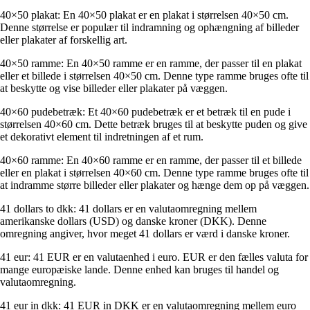
40×50 plakat: En 40×50 plakat er en plakat i størrelsen 40×50 cm.
Denne størrelse er populær til indramning og ophængning af billeder
eller plakater af forskellig art.
40×50 ramme: En 40×50 ramme er en ramme, der passer til en plakat
eller et billede i størrelsen 40×50 cm. Denne type ramme bruges ofte til
at beskytte og vise billeder eller plakater på væggen.
40×60 pudebetræk: Et 40×60 pudebetræk er et betræk til en pude i
størrelsen 40×60 cm. Dette betræk bruges til at beskytte puden og give
et dekorativt element til indretningen af ​​et rum.
40×60 ramme: En 40×60 ramme er en ramme, der passer til et billede
eller en plakat i størrelsen 40×60 cm. Denne type ramme bruges ofte til
at indramme større billeder eller plakater og hænge dem op på væggen.
41 dollars to dkk: 41 dollars er en valutaomregning mellem
amerikanske dollars (USD) og danske kroner (DKK). Denne
omregning angiver, hvor meget 41 dollars er værd i danske kroner.
41 eur: 41 EUR er en valutaenhed i euro. EUR er den fælles valuta for
mange europæiske lande. Denne enhed kan bruges til handel og
valutaomregning.
41 eur in dkk: 41 EUR in DKK er en valutaomregning mellem euro