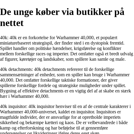
De unge køber via butikker på
nettet
40k: 40k er en forkortelse for Warhammer 40,000, et populært
miniaturebaseret strategispil, der finder sted i en dystopisk fremtid.
Spillet handler om politiske hændelser, krigsførelse og konflikter
mellem forskellige races og imperier. Det omfatter også et bredt udvalg
af figurer, køretøjer og landskaber, som spillere kan samle og male.
40k detachments: 40k detachments refererer til de forskellige
sammensætninger af enheder, som en spiller kan bruge i Warhammer
40,000. Det omfatter forskellige taktiske formationer, der giver
spillerne forskellige fordele og strategiske muligheder under spillet.
Bygning af effektive detachments er en vigtig del af at skabe en stærk
hær i Warhammer 40,000.
40k inquisitor: 40k inquisitor henviser til en af ​​de centrale karakterer i
Warhammer 40,000-universet, kaldet en inquisitor. Inquisitors er
magtfulde individer, der er ansvarlige for at opretholde imperiets
sikkerhed og bekæmpe kætteri og kaos. De er velbevandrede i både
kamp og efterforskning og har beføjelse til at gennemføre
undersøgelser og likvideringer ifølge deres eget skøn.