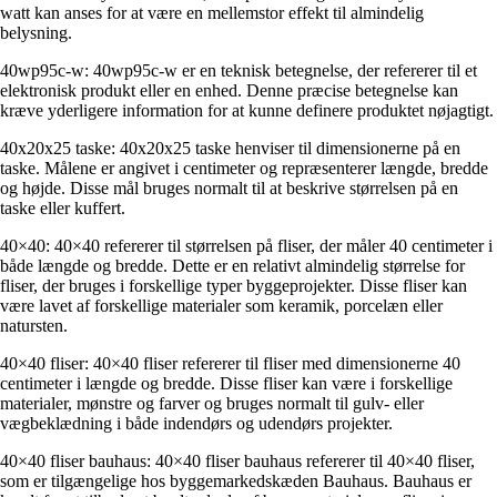
watt kan anses for at være en mellemstor effekt til almindelig
belysning.
40wp95c-w: 40wp95c-w er en teknisk betegnelse, der refererer til et
elektronisk produkt eller en enhed. Denne præcise betegnelse kan
kræve yderligere information for at kunne definere produktet nøjagtigt.
40x20x25 taske: 40x20x25 taske henviser til dimensionerne på en
taske. Målene er angivet i centimeter og repræsenterer længde, bredde
og højde. Disse mål bruges normalt til at beskrive størrelsen på en
taske eller kuffert.
40×40: 40×40 refererer til størrelsen på fliser, der måler 40 centimeter i
både længde og bredde. Dette er en relativt almindelig størrelse for
fliser, der bruges i forskellige typer byggeprojekter. Disse fliser kan
være lavet af forskellige materialer som keramik, porcelæn eller
natursten.
40×40 fliser: 40×40 fliser refererer til fliser med dimensionerne 40
centimeter i længde og bredde. Disse fliser kan være i forskellige
materialer, mønstre og farver og bruges normalt til gulv- eller
vægbeklædning i både indendørs og udendørs projekter.
40×40 fliser bauhaus: 40×40 fliser bauhaus refererer til 40×40 fliser,
som er tilgængelige hos byggemarkedskæden Bauhaus. Bauhaus er