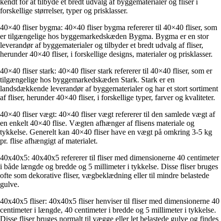
kendt for at tilbyde et bredt udvalg af byggematerialer og fliser i
forskellige størrelser, typer og prisklasser.
40×40 fliser bygma: 40×40 fliser bygma refererer til 40×40 fliser, som
er tilgængelige hos byggemarkedskæden Bygma. Bygma er en stor
leverandør af byggematerialer og tilbyder et bredt udvalg af fliser,
herunder 40×40 fliser, i forskellige designs, materialer og prisklasser.
40×40 fliser stark: 40×40 fliser stark refererer til 40×40 fliser, som er
tilgængelige hos byggemarkedskæden Stark. Stark er en
landsdækkende leverandør af byggematerialer og har et stort sortiment
af fliser, herunder 40×40 fliser, i forskellige typer, farver og kvaliteter.
40×40 fliser vægt: 40×40 fliser vægt refererer til den samlede vægt af
en enkelt 40×40 flise. Vægten afhænger af flisens materiale og
tykkelse. Generelt kan 40×40 fliser have en vægt på omkring 3-5 kg
pr. flise afhængigt af materialet.
40x40x5: 40x40x5 refererer til fliser med dimensionerne 40 centimeter
i både længde og bredde og 5 millimeter i tykkelse. Disse fliser bruges
ofte som dekorative fliser, vægbeklædning eller til mindre belastede
gulve.
40x40x5 fliser: 40x40x5 fliser henviser til fliser med dimensionerne 40
centimeter i længde, 40 centimeter i bredde og 5 millimeter i tykkelse.
Disse fliser bruges normalt til vægge eller let belastede gulve og findes