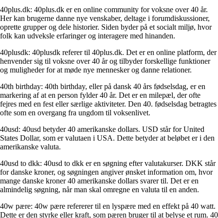
40plus.dk: 40plus.dk er en online community for voksne over 40 år.
Her kan brugerne danne nye venskaber, deltage i forumdiskussioner,
oprette grupper og dele historier. Siden byder på et socialt miljø, hvor
folk kan udveksle erfaringer og interagere med hinanden.
40plusdk: 40plusdk referer til 40plus.dk. Det er en online platform, der
henvender sig til voksne over 40 år og tilbyder forskellige funktioner
og muligheder for at møde nye mennesker og danne relationer.
40th birthday: 40th birthday, eller på dansk 40 års fødselsdag, er en
markering af at en person fylder 40 år. Det er en milepæl, der ofte
fejres med en fest eller særlige aktiviteter. Den 40. fødselsdag betragtes
ofte som en overgang fra ungdom til voksenlivet.
40usd: 40usd betyder 40 amerikanske dollars. USD står for United
States Dollar, som er valutaen i USA. Dette betyder at beløbet er i den
amerikanske valuta.
40usd to dkk: 40usd to dkk er en søgning efter valutakurser. DKK står
for danske kroner, og søgningen angiver ønsket information om, hvor
mange danske kroner 40 amerikanske dollars svarer til. Det er en
almindelig søgning, når man skal omregne en valuta til en anden.
40w pære: 40w pære refererer til en lyspære med en effekt på 40 watt.
Dette er den styrke eller kraft, som pæren bruger til at belyse et rum. 40