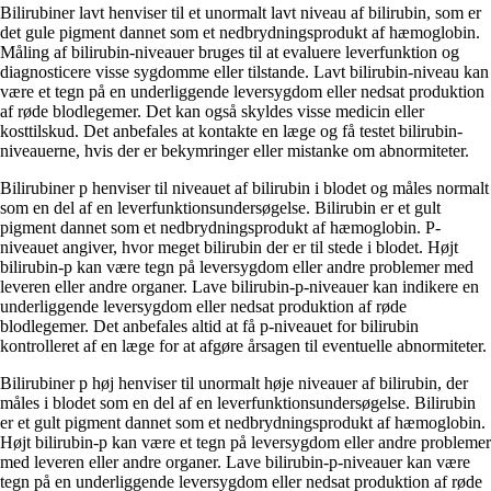
Bilirubiner lavt henviser til et unormalt lavt niveau af bilirubin, som er
det gule pigment dannet som et nedbrydningsprodukt af hæmoglobin.
Måling af bilirubin-niveauer bruges til at evaluere leverfunktion og
diagnosticere visse sygdomme eller tilstande. Lavt bilirubin-niveau kan
være et tegn på en underliggende leversygdom eller nedsat produktion
af røde blodlegemer. Det kan også skyldes visse medicin eller
kosttilskud. Det anbefales at kontakte en læge og få testet bilirubin-
niveauerne, hvis der er bekymringer eller mistanke om abnormiteter.
Bilirubiner p henviser til niveauet af bilirubin i blodet og måles normalt
som en del af en leverfunktionsundersøgelse. Bilirubin er et gult
pigment dannet som et nedbrydningsprodukt af hæmoglobin. P-
niveauet angiver, hvor meget bilirubin der er til stede i blodet. Højt
bilirubin-p kan være tegn på leversygdom eller andre problemer med
leveren eller andre organer. Lave bilirubin-p-niveauer kan indikere en
underliggende leversygdom eller nedsat produktion af røde
blodlegemer. Det anbefales altid at få p-niveauet for bilirubin
kontrolleret af en læge for at afgøre årsagen til eventuelle abnormiteter.
Bilirubiner p høj henviser til unormalt høje niveauer af bilirubin, der
måles i blodet som en del af en leverfunktionsundersøgelse. Bilirubin
er et gult pigment dannet som et nedbrydningsprodukt af hæmoglobin.
Højt bilirubin-p kan være et tegn på leversygdom eller andre problemer
med leveren eller andre organer. Lave bilirubin-p-niveauer kan være
tegn på en underliggende leversygdom eller nedsat produktion af røde