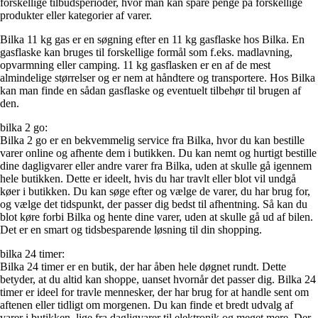
forskellige tilbudsperioder, hvor man kan spare penge på forskellige
produkter eller kategorier af varer.
Bilka 11 kg gas er en søgning efter en 11 kg gasflaske hos Bilka. En
gasflaske kan bruges til forskellige formål som f.eks. madlavning,
opvarmning eller camping. 11 kg gasflasken er en af de mest
almindelige størrelser og er nem at håndtere og transportere. Hos Bilka
kan man finde en sådan gasflaske og eventuelt tilbehør til brugen af
den.
bilka 2 go:
Bilka 2 go er en bekvemmelig service fra Bilka, hvor du kan bestille
varer online og afhente dem i butikken. Du kan nemt og hurtigt bestille
dine dagligvarer eller andre varer fra Bilka, uden at skulle gå igennem
hele butikken. Dette er ideelt, hvis du har travlt eller blot vil undgå
køer i butikken. Du kan søge efter og vælge de varer, du har brug for,
og vælge det tidspunkt, der passer dig bedst til afhentning. Så kan du
blot køre forbi Bilka og hente dine varer, uden at skulle gå ud af bilen.
Det er en smart og tidsbesparende løsning til din shopping.
bilka 24 timer:
Bilka 24 timer er en butik, der har åben hele døgnet rundt. Dette
betyder, at du altid kan shoppe, uanset hvornår det passer dig. Bilka 24
timer er ideel for travle mennesker, der har brug for at handle sent om
aftenen eller tidligt om morgenen. Du kan finde et bredt udvalg af
varer i butikken, lige fra dagligvarer til elektronik og meget mere. Der