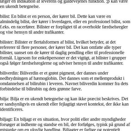
læger en indikation af leverens og galdevejenes funktion. ;p kan være
en ukendt betegnelse.
bilist: En bilist er en person, der kører bil. Dette kan være en
almindelig bilist, der kører i hverdagen, eller en professionel bilist, som
f.eks. en racerfører. Bilister er forpligtet til at overholde færdselsregler
og vise hensyn til andre trafikanter.
bilister: Bilister er flertalsformen af bilist, hvilket betyder, at det
refererer til flere personer, der kører bil. Det kan omfatte alle typer
bilister, uanset om de kører til daglig pendling eller til professionelle
formål. Ligesom for enkeltpersoner er det vigtigt, at bilister i grupper
også følger færdselsreglerne og udviser hensyn til andre trafikanter.
biliverdin: Biliverdin er et grønt pigment, der dannes under
nedbrydningen af hæmoglobin. Det dannes som et mellemprodukt i
omdannelsen af bilirubin i leveren. Navnet biliverdin kommer fra dets
forbindelse til bilirubin og dets grønne farve.
bilja: Bilja er en ukendt betegnelse og kan ikke præcist beskrives. Det
er sandsynligvis en ukendt eller fejlagtigt stavet kontekst, der ikke kan
identificeres.
biljagt: En biljagt er en situation, hvor politi eller andre myndigheder
forsøger at indhente og standse en bil, der forfølges, typisk på grund af
mistanke om en ulovlig handling. Biljagter er farlige og potentielt