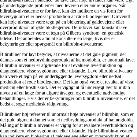
på underliggende problemer med leveren eller andre organer. Når
bilirubin-niveauerne er for lave, kan det indikere en vis form for
leversygdom eller nedsat produktion af røde blodlegemer. Omvendt
kan høje niveauer være tegn på en blokering af galdevejene eller
overproduktion af røde blodlegemer. Derudover kan konstant lave
bilirubin-niveauer være et tegn på Gilberts syndrom, en genetisk
lidelse. Det anbefales altid at konsultere en læge, hvis der er
bekymringer eller spørgsmål om bilirubin-niveauerne.
Bilirubiner for lavt betyder, at niveauerne af det gule pigment, der
dannes som et nedbrydningsprodukt af hæmoglobin, er unormalt lave.
Bilirubin-niveauer er afgørende for at evaluere leverfunktion og
diagnosticere visse sygdomme eller tilstande. Lave bilirubin-niveauer
kan være et tegn på en underliggende leversygdom eller nedsat
produktion af røde blodlegemer. Det kan også være et resultat af visse
medicin eller kosttilskud. Det er vigtigt at få undersøgt lavt bilirubin-
niveau af en læge for at afgøre årsagen og eventuelle nødvendige
behandlinger. Hvis der er bekymringer om bilirubin-niveauerne, er det
bedst at søge medicinsk rådgivning.
Bilirubiner høj refererer til unormalt høje niveauer af bilirubin, som er
det gule pigment dannet som et nedbrydningsprodukt af hæmoglobin.
Måling af bilirubin-niveauer er vigtig for at evaluere leverfunktion og
diagnosticere visse sygdomme eller tilstande. Høje bilirubin-niveauer
kan indikere en blokering af galdevejene eller en overproduktion af