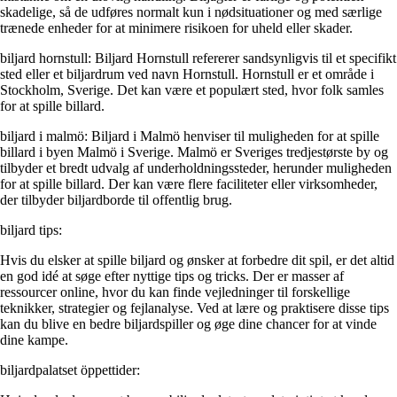
skadelige, så de udføres normalt kun i nødsituationer og med særlige
trænede enheder for at minimere risikoen for uheld eller skader.
biljard hornstull: Biljard Hornstull refererer sandsynligvis til et specifikt
sted eller et biljardrum ved navn Hornstull. Hornstull er et område i
Stockholm, Sverige. Det kan være et populært sted, hvor folk samles
for at spille billard.
biljard i malmö: Biljard i Malmö henviser til muligheden for at spille
billard i byen Malmö i Sverige. Malmö er Sveriges tredjestørste by og
tilbyder et bredt udvalg af underholdningssteder, herunder muligheden
for at spille billard. Der kan være flere faciliteter eller virksomheder,
der tilbyder biljardborde til offentlig brug.
biljard tips:
Hvis du elsker at spille biljard og ønsker at forbedre dit spil, er det altid
en god idé at søge efter nyttige tips og tricks. Der er masser af
ressourcer online, hvor du kan finde vejledninger til forskellige
teknikker, strategier og fejlanalyse. Ved at lære og praktisere disse tips
kan du blive en bedre biljardspiller og øge dine chancer for at vinde
dine kampe.
biljardpalatset öppettider: