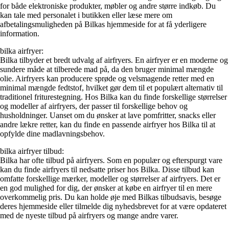
for både elektroniske produkter, møbler og andre større indkøb. Du
kan tale med personalet i butikken eller læse mere om
afbetalingsmuligheden på Bilkas hjemmeside for at få yderligere
information.
bilka airfryer:
Bilka tilbyder et bredt udvalg af airfryers. En airfryer er en moderne og
sundere måde at tilberede mad på, da den bruger minimal mængde
olie. Airfryers kan producere sprøde og velsmagende retter med en
minimal mængde fedtstof, hvilket gør dem til et populært alternativ til
traditionel friturestegning. Hos Bilka kan du finde forskellige størrelser
og modeller af airfryers, der passer til forskellige behov og
husholdninger. Uanset om du ønsker at lave pomfritter, snacks eller
andre lækre retter, kan du finde en passende airfryer hos Bilka til at
opfylde dine madlavningsbehov.
bilka airfryer tilbud:
Bilka har ofte tilbud på airfryers. Som en populær og efterspurgt vare
kan du finde airfryers til nedsatte priser hos Bilka. Disse tilbud kan
omfatte forskellige mærker, modeller og størrelser af airfryers. Det er
en god mulighed for dig, der ønsker at købe en airfryer til en mere
overkommelig pris. Du kan holde øje med Bilkas tilbudsavis, besøge
deres hjemmeside eller tilmelde dig nyhedsbrevet for at være opdateret
med de nyeste tilbud på airfryers og mange andre varer.