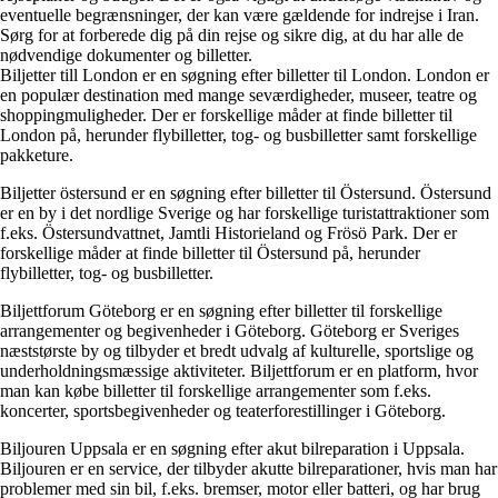
eventuelle begrænsninger, der kan være gældende for indrejse i Iran.
Sørg for at forberede dig på din rejse og sikre dig, at du har alle de
nødvendige dokumenter og billetter.
Biljetter till London er en søgning efter billetter til London. London er
en populær destination med mange seværdigheder, museer, teatre og
shoppingmuligheder. Der er forskellige måder at finde billetter til
London på, herunder flybilletter, tog- og busbilletter samt forskellige
pakketure.
Biljetter östersund er en søgning efter billetter til Östersund. Östersund
er en by i det nordlige Sverige og har forskellige turistattraktioner som
f.eks. Östersundvattnet, Jamtli Historieland og Frösö Park. Der er
forskellige måder at finde billetter til Östersund på, herunder
flybilletter, tog- og busbilletter.
Biljettforum Göteborg er en søgning efter billetter til forskellige
arrangementer og begivenheder i Göteborg. Göteborg er Sveriges
næststørste by og tilbyder et bredt udvalg af kulturelle, sportslige og
underholdningsmæssige aktiviteter. Biljettforum er en platform, hvor
man kan købe billetter til forskellige arrangementer som f.eks.
koncerter, sportsbegivenheder og teaterforestillinger i Göteborg.
Biljouren Uppsala er en søgning efter akut bilreparation i Uppsala.
Biljouren er en service, der tilbyder akutte bilreparationer, hvis man har
problemer med sin bil, f.eks. bremser, motor eller batteri, og har brug