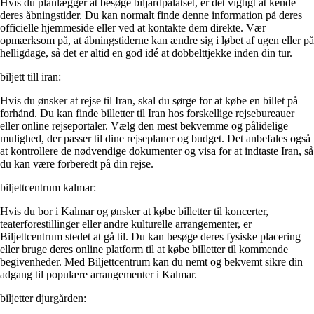
Hvis du planlægger at besøge biljardpalatset, er det vigtigt at kende
deres åbningstider. Du kan normalt finde denne information på deres
officielle hjemmeside eller ved at kontakte dem direkte. Vær
opmærksom på, at åbningstiderne kan ændre sig i løbet af ugen eller på
helligdage, så det er altid en god idé at dobbelttjekke inden din tur.
biljett till iran:
Hvis du ønsker at rejse til Iran, skal du sørge for at købe en billet på
forhånd. Du kan finde billetter til Iran hos forskellige rejsebureauer
eller online rejseportaler. Vælg den mest bekvemme og pålidelige
mulighed, der passer til dine rejseplaner og budget. Det anbefales også
at kontrollere de nødvendige dokumenter og visa for at indtaste Iran, så
du kan være forberedt på din rejse.
biljettcentrum kalmar:
Hvis du bor i Kalmar og ønsker at købe billetter til koncerter,
teaterforestillinger eller andre kulturelle arrangementer, er
Biljettcentrum stedet at gå til. Du kan besøge deres fysiske placering
eller bruge deres online platform til at købe billetter til kommende
begivenheder. Med Biljettcentrum kan du nemt og bekvemt sikre din
adgang til populære arrangementer i Kalmar.
biljetter djurgården: