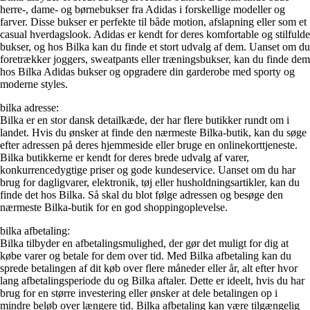
herre-, dame- og børnebukser fra Adidas i forskellige modeller og
farver. Disse bukser er perfekte til både motion, afslapning eller som et
casual hverdagslook. Adidas er kendt for deres komfortable og stilfulde
bukser, og hos Bilka kan du finde et stort udvalg af dem. Uanset om du
foretrækker joggers, sweatpants eller træningsbukser, kan du finde dem
hos Bilka Adidas bukser og opgradere din garderobe med sporty og
moderne styles.
bilka adresse:
Bilka er en stor dansk detailkæde, der har flere butikker rundt om i
landet. Hvis du ønsker at finde den nærmeste Bilka-butik, kan du søge
efter adressen på deres hjemmeside eller bruge en onlinekorttjeneste.
Bilka butikkerne er kendt for deres brede udvalg af varer,
konkurrencedygtige priser og gode kundeservice. Uanset om du har
brug for dagligvarer, elektronik, tøj eller husholdningsartikler, kan du
finde det hos Bilka. Så skal du blot følge adressen og besøge den
nærmeste Bilka-butik for en god shoppingoplevelse.
bilka afbetaling:
Bilka tilbyder en afbetalingsmulighed, der gør det muligt for dig at
købe varer og betale for dem over tid. Med Bilka afbetaling kan du
sprede betalingen af dit køb over flere måneder eller år, alt efter hvor
lang afbetalingsperiode du og Bilka aftaler. Dette er ideelt, hvis du har
brug for en større investering eller ønsker at dele betalingen op i
mindre beløb over længere tid. Bilka afbetaling kan være tilgængelig