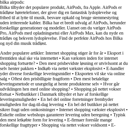
bilka airpods:
Bilka tilbyder det populære produkt, AirPods, fra Apple. AirPods er
trådløse høretelefoner, der giver dig en fantastisk lydoplevelse og
frihed til at lytte til musik, besvare opkald og bruge stemmestyring
uden irriterende kabler. Bilka har et bredt udvalg af AirPods, herunder
forskellige generationer og modeller. Uanset om du vælger AirPods
Pro, AirPods med opladningsetui eller AirPods Max, kan du nyde en
trådløs og bekvem lydoplevelse. Find de perfekte AirPods hos Bilka
og nyd din musik trådløst.
Andre populære artikler:
Internet shopping stiger år for år
•
Eksport i
fremtiden skal ske via internettet
•
Kan væksten inden for internet
shopping fortsætte?
•
Den mest prisbevidste løsning er utvivlsomt at du
selv henter pakken
•
Indkøb via nettet vækster eksplosivt
•
E-handler
yder diverse forskellige leveringsmidler
•
Eksporten vil ske via online
salg
•
Oftest den prisbilligste fragtform
•
Den mest betalelige
leveringsmetode er unægtelig at hente produkterne selv
•
Hvor går
udviklingen hen med online shopping?
•
Shopping på nettet vokser
fortsat
•
Netbutikker i Danmark tilbyder et hav af forskellige
leveringsmuligheder
•
En hel del online forretninger frembyder
muligheden for dag-til-dag levering
•
En hel del butikker på nettet
sikrer fragt uden omkostninger
•
Internet shopping vækster eksplosivt
•
Enkelte online webshops garanterer levering uden beregning
•
Typisk
den mest letkøbte form for levering
•
E-firmaer foreslår mange
forskellige fragttyper
•
Shopping via nettet vokser voldsomt
•
E-