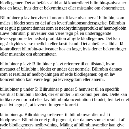
blodlegemer. Det anbefales altid at få kontrolleret bilirubin-p-niveauer
hos en læge, hvis der er bekymringer eller mistanke om abnormiteter.
Bilirubiner p lav henviser til unormalt lave niveauer af bilirubin, som
måles i blodet som en del af en leverfunktionsundersøgelse. Bilirubin
er et gult pigment dannet som et nedbrydningsprodukt af hæmoglobin.
Lave bilirubin-p-niveauer kan være tegn på en underliggende
leversygdom eller nedsat produktion af røde blodlegemer. Det kan
også skyldes visse medicin eller kosttilskud. Det anbefales altid at få
kontrolleret bilirubin-p-niveauer hos en læge, hvis der er bekymringer
eller mistanke om abnormiteter.
bilirubiner p lavt: Bilirubiner p lavt refererer til en tilstand, hvor
niveauet af bilirubin i blodet er under det normale. Bilirubin dannes
som et resultat af nedbrydningen af røde blodlegemer, og en lav
koncentration kan være tegn på leversygdom eller anæmi.
bilirubiner p under 5: Bilirubiner p under 5 henviser til en specifik
værdi af bilirubin i blodet, der er under 5 mikromol per liter. Dette kan
indikere en normal eller lav bilirubinkoncentration i blodet, hvilket er et
positivt tegn på, at leveren fungerer korrekt.
bilirubiner;p: Bilirubiner;p refererer til bilirubinværdier målt i
blodprøver. Bilirubin er et gult pigment, der dannes som et resultat af
røde blodlegemers nedbrydning. Måling af bilirubinværdier kan give