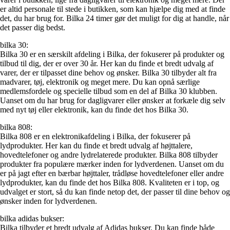
er altid personale til stede i butikken, som kan hjælpe dig med at finde
det, du har brug for. Bilka 24 timer gør det muligt for dig at handle, når
det passer dig bedst.
bilka 30:
Bilka 30 er en særskilt afdeling i Bilka, der fokuserer på produkter og
tilbud til dig, der er over 30 år. Her kan du finde et bredt udvalg af
varer, der er tilpasset dine behov og ønsker. Bilka 30 tilbyder alt fra
madvarer, tøj, elektronik og meget mere. Du kan opnå særlige
medlemsfordele og specielle tilbud som en del af Bilka 30 klubben.
Uanset om du har brug for dagligvarer eller ønsker at forkæle dig selv
med nyt tøj eller elektronik, kan du finde det hos Bilka 30.
bilka 808:
Bilka 808 er en elektronikafdeling i Bilka, der fokuserer på
lydprodukter. Her kan du finde et bredt udvalg af højttalere,
hovedtelefoner og andre lydrelaterede produkter. Bilka 808 tilbyder
produkter fra populære mærker inden for lydverdenen. Uanset om du
er på jagt efter en bærbar højttaler, trådløse hovedtelefoner eller andre
lydprodukter, kan du finde det hos Bilka 808. Kvaliteten er i top, og
udvalget er stort, så du kan finde netop det, der passer til dine behov og
ønsker inden for lydverdenen.
bilka adidas bukser:
Bilka tilbyder et bredt udvalg af Adidas bukser. Du kan finde både