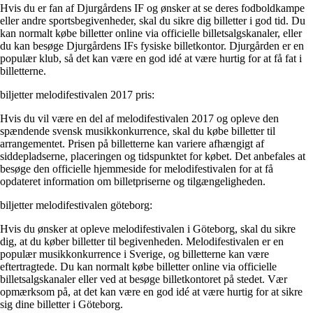
Hvis du er fan af Djurgårdens IF og ønsker at se deres fodboldkampe
eller andre sportsbegivenheder, skal du sikre dig billetter i god tid. Du
kan normalt købe billetter online via officielle billetsalgskanaler, eller
du kan besøge Djurgårdens IFs fysiske billetkontor. Djurgården er en
populær klub, så det kan være en god idé at være hurtig for at få fat i
billetterne.
biljetter melodifestivalen 2017 pris:
Hvis du vil være en del af melodifestivalen 2017 og opleve den
spændende svensk musikkonkurrence, skal du købe billetter til
arrangementet. Prisen på billetterne kan variere afhængigt af
siddepladserne, placeringen og tidspunktet for købet. Det anbefales at
besøge den officielle hjemmeside for melodifestivalen for at få
opdateret information om billetpriserne og tilgængeligheden.
biljetter melodifestivalen göteborg:
Hvis du ønsker at opleve melodifestivalen i Göteborg, skal du sikre
dig, at du køber billetter til begivenheden. Melodifestivalen er en
populær musikkonkurrence i Sverige, og billetterne kan være
eftertragtede. Du kan normalt købe billetter online via officielle
billetsalgskanaler eller ved at besøge billetkontoret på stedet. Vær
opmærksom på, at det kan være en god idé at være hurtig for at sikre
sig dine billetter i Göteborg.