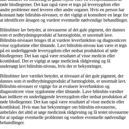
røde blodlegemer. Det kan også være et tegn på leversygdom eller
andre problemer med leveren eller andre organer. Hvis en person har
konstant høje bilirubin-niveauer, er det vigtigt at konsultere en læge for
at identificere årsagen og vurdere eventuelle nødvendige behandlinger.
Bilirubiner lav betyder, at niveauerne af det gule pigment, der dannes
som et nedbrydningsprodukt af hæmoglobin, er unormalt lave.
Bilirubin-niveauer bruges til at vurdere leverfunktion og diagnosticere
visse sygdomme eller tilstande. Lavt bilirubin-niveau kan være et tegn
på en underliggende leversygdom eller nedsat produktion af røde
blodlegemer. Det kan også være resultatet af visse medicin eller
kosttilskud. Det er vigtigt at søge medicinsk rådgivning og få
undersøgt lavt bilirubin-niveau, hvis der er bekymringer.
Bilirubiner lave værdier betyder, at niveauet af det gule pigment, der
dannes som et nedbrydningsprodukt af hæmoglobin, er unormalt lavt.
Bilirubin-niveauer er vigtige for at evaluere leverfunktion og
diagnosticere visse sygdomme eller tilstande. Lave bilirubin-værdier
kan indikere en underliggende leversygdom eller nedsat produktion af
røde blodlegemer. Det kan også være resultatet af visse medicin eller
kosttilskud. Hvis man har bekymringer om bilirubin-niveauerne,
anbefales det altid at søge medicinsk rådgivning og få testet niveauerne
for at opdage eventuelle problemer og vurdere eventuelle nødvendige
behandlinger.