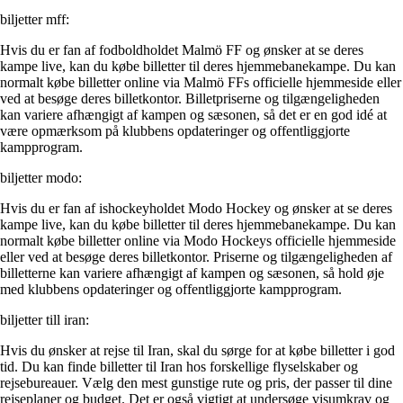
biljetter mff:
Hvis du er fan af fodboldholdet Malmö FF og ønsker at se deres
kampe live, kan du købe billetter til deres hjemmebanekampe. Du kan
normalt købe billetter online via Malmö FFs officielle hjemmeside eller
ved at besøge deres billetkontor. Billetpriserne og tilgængeligheden
kan variere afhængigt af kampen og sæsonen, så det er en god idé at
være opmærksom på klubbens opdateringer og offentliggjorte
kampprogram.
biljetter modo:
Hvis du er fan af ishockeyholdet Modo Hockey og ønsker at se deres
kampe live, kan du købe billetter til deres hjemmebanekampe. Du kan
normalt købe billetter online via Modo Hockeys officielle hjemmeside
eller ved at besøge deres billetkontor. Priserne og tilgængeligheden af
billetterne kan variere afhængigt af kampen og sæsonen, så hold øje
med klubbens opdateringer og offentliggjorte kampprogram.
biljetter till iran:
Hvis du ønsker at rejse til Iran, skal du sørge for at købe billetter i god
tid. Du kan finde billetter til Iran hos forskellige flyselskaber og
rejsebureauer. Vælg den mest gunstige rute og pris, der passer til dine
rejseplaner og budget. Det er også vigtigt at undersøge visumkrav og