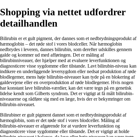
Shopping via nettet udfordrer
detailhandlen
Bilirubin er et gult pigment, der dannes som et nedbrydningsprodukt af
hæmoglobin – det røde stof i vores blodceller. Når hæmoglobin
nedbrydes i leveren, dannes bilirubin, som derefter udskilles gennem
galde og kommer ud med afføringen. Det er måling af
bilirubinniveauer, der hjælper med at evaluere leverfunktionen og
diagnosticere visse sygdomme eller tilstande. Lavt bilirubin-niveau kan
indikere en underliggende leversygdom eller nedsat produktion af røde
blodlegemer, mens høje bilirubin-niveauer kan tyde på en blokering af
galdevejene eller en overproduktion af røde blodlegemer. Hvis nogen
har konstant lave bilirubin-værdier, kan det være tegn på en genetisk
lidelse kendt som Gilberts syndrom. Det er vigtigt at få målt bilirubin-
niveauerne og rådføre sig med en læge, hvis der er bekymringer om
bilirubin-niveauet.
Bilirubiner er gult pigment dannet som et nedbrydningsprodukt af
hæmoglobin, som er det røde stof i vores blodceller. Måling af
bilirubin-niveauer er afgørende for at vurdere leverfunktion og
diagnosticere visse sygdomme eller tilstande. Det er vigtigt at holde
bilirubin-niveauet i balance, da lave eller høje niveauer kan være tegn