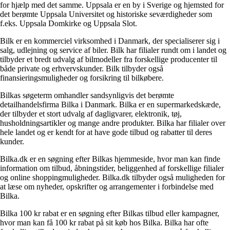
for hjælp med det samme. Uppsala er en by i Sverige og hjemsted for
det berømte Uppsala Universitet og historiske seværdigheder som
f.eks. Uppsala Domkirke og Uppsala Slot.
Bilk er en kommerciel virksomhed i Danmark, der specialiserer sig i
salg, udlejning og service af biler. Bilk har filialer rundt om i landet og
tilbyder et bredt udvalg af bilmodeller fra forskellige producenter til
både private og erhvervskunder. Bilk tilbyder også
finansieringsmuligheder og forsikring til bilkøbere.
Bilkas søgeterm omhandler sandsynligvis det berømte
detailhandelsfirma Bilka i Danmark. Bilka er en supermarkedskæde,
der tilbyder et stort udvalg af dagligvarer, elektronik, tøj,
husholdningsartikler og mange andre produkter. Bilka har filialer over
hele landet og er kendt for at have gode tilbud og rabatter til deres
kunder.
Bilka.dk er en søgning efter Bilkas hjemmeside, hvor man kan finde
information om tilbud, åbningstider, beliggenhed af forskellige filialer
og online shoppingmuligheder. Bilka.dk tilbyder også muligheden for
at læse om nyheder, opskrifter og arrangementer i forbindelse med
Bilka.
Bilka 100 kr rabat er en søgning efter Bilkas tilbud eller kampagner,
hvor man kan få 100 kr rabat på sit køb hos Bilka. Bilka har ofte