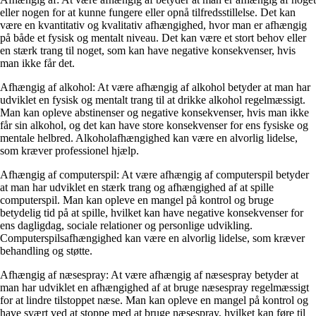
eller nogen for at kunne fungere eller opnå tilfredsstillelse. Det kan
være en kvantitativ og kvalitativ afhængighed, hvor man er afhængig
på både et fysisk og mentalt niveau. Det kan være et stort behov eller
en stærk trang til noget, som kan have negative konsekvenser, hvis
man ikke får det.
Afhængig af alkohol: At være afhængig af alkohol betyder at man har
udviklet en fysisk og mentalt trang til at drikke alkohol regelmæssigt.
Man kan opleve abstinenser og negative konsekvenser, hvis man ikke
får sin alkohol, og det kan have store konsekvenser for ens fysiske og
mentale helbred. Alkoholafhængighed kan være en alvorlig lidelse,
som kræver professionel hjælp.
Afhængig af computerspil: At være afhængig af computerspil betyder
at man har udviklet en stærk trang og afhængighed af at spille
computerspil. Man kan opleve en mangel på kontrol og bruge
betydelig tid på at spille, hvilket kan have negative konsekvenser for
ens dagligdag, sociale relationer og personlige udvikling.
Computerspilsafhængighed kan være en alvorlig lidelse, som kræver
behandling og støtte.
Afhængig af næsespray: At være afhængig af næsespray betyder at
man har udviklet en afhængighed af at bruge næsespray regelmæssigt
for at lindre tilstoppet næse. Man kan opleve en mangel på kontrol og
have svært ved at stoppe med at bruge næsespray, hvilket kan føre til