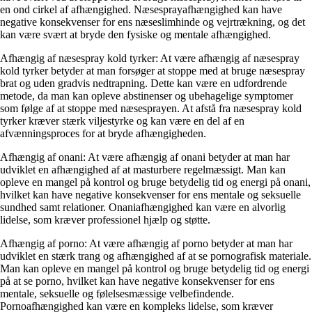
en ond cirkel af afhængighed. Næsesprayafhængighed kan have
negative konsekvenser for ens næseslimhinde og vejrtrækning, og det
kan være svært at bryde den fysiske og mentale afhængighed.
Afhængig af næsespray kold tyrker: At være afhængig af næsespray
kold tyrker betyder at man forsøger at stoppe med at bruge næsespray
brat og uden gradvis nedtrapning. Dette kan være en udfordrende
metode, da man kan opleve abstinenser og ubehagelige symptomer
som følge af at stoppe med næsesprayen. At afstå fra næsespray kold
tyrker kræver stærk viljestyrke og kan være en del af en
afvænningsproces for at bryde afhængigheden.
Afhængig af onani: At være afhængig af onani betyder at man har
udviklet en afhængighed af at masturbere regelmæssigt. Man kan
opleve en mangel på kontrol og bruge betydelig tid og energi på onani,
hvilket kan have negative konsekvenser for ens mentale og seksuelle
sundhed samt relationer. Onaniafhængighed kan være en alvorlig
lidelse, som kræver professionel hjælp og støtte.
Afhængig af porno: At være afhængig af porno betyder at man har
udviklet en stærk trang og afhængighed af at se pornografisk materiale.
Man kan opleve en mangel på kontrol og bruge betydelig tid og energi
på at se porno, hvilket kan have negative konsekvenser for ens
mentale, seksuelle og følelsesmæssige velbefindende.
Pornoafhængighed kan være en kompleks lidelse, som kræver