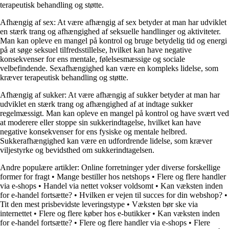
terapeutisk behandling og støtte.
Afhængig af sex: At være afhængig af sex betyder at man har udviklet
en stærk trang og afhængighed af seksuelle handlinger og aktiviteter.
Man kan opleve en mangel på kontrol og bruge betydelig tid og energi
på at søge seksuel tilfredsstillelse, hvilket kan have negative
konsekvenser for ens mentale, følelsesmæssige og sociale
velbefindende. Sexafhængighed kan være en kompleks lidelse, som
kræver terapeutisk behandling og støtte.
Afhængig af sukker: At være afhængig af sukker betyder at man har
udviklet en stærk trang og afhængighed af at indtage sukker
regelmæssigt. Man kan opleve en mangel på kontrol og have svært ved
at moderere eller stoppe sin sukkerindtagelse, hvilket kan have
negative konsekvenser for ens fysiske og mentale helbred.
Sukkerafhængighed kan være en udfordrende lidelse, som kræver
viljestyrke og bevidsthed om sukkerindtagelsen.
Andre populære artikler:
Online forretninger yder diverse forskellige
former for fragt
•
Mange bestiller hos netshops
•
Flere og flere handler
via e-shops
•
Handel via nettet vokser voldsomt
•
Kan væksten inden
for e-handel fortsætte?
•
Hvilken er vejen til succes for din webshop?
•
Tit den mest prisbevidste leveringstype
•
Væksten bør ske via
internettet
•
Flere og flere køber hos e-butikker
•
Kan væksten inden
for e-handel fortsætte?
•
Flere og flere handler via e-shops
•
Flere