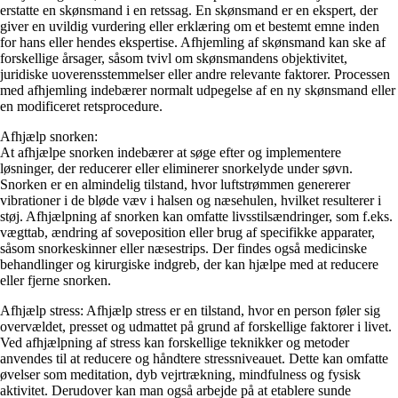
erstatte en skønsmand i en retssag. En skønsmand er en ekspert, der
giver en uvildig vurdering eller erklæring om et bestemt emne inden
for hans eller hendes ekspertise. Afhjemling af skønsmand kan ske af
forskellige årsager, såsom tvivl om skønsmandens objektivitet,
juridiske uoverensstemmelser eller andre relevante faktorer. Processen
med afhjemling indebærer normalt udpegelse af en ny skønsmand eller
en modificeret retsprocedure.
Afhjælp snorken:
At afhjælpe snorken indebærer at søge efter og implementere
løsninger, der reducerer eller eliminerer snorkelyde under søvn.
Snorken er en almindelig tilstand, hvor luftstrømmen genererer
vibrationer i de bløde væv i halsen og næsehulen, hvilket resulterer i
støj. Afhjælpning af snorken kan omfatte livsstilsændringer, som f.eks.
vægttab, ændring af soveposition eller brug af specifikke apparater,
såsom snorkeskinner eller næsestrips. Der findes også medicinske
behandlinger og kirurgiske indgreb, der kan hjælpe med at reducere
eller fjerne snorken.
Afhjælp stress: Afhjælp stress er en tilstand, hvor en person føler sig
overvældet, presset og udmattet på grund af forskellige faktorer i livet.
Ved afhjælpning af stress kan forskellige teknikker og metoder
anvendes til at reducere og håndtere stressniveauet. Dette kan omfatte
øvelser som meditation, dyb vejrtrækning, mindfulness og fysisk
aktivitet. Derudover kan man også arbejde på at etablere sunde