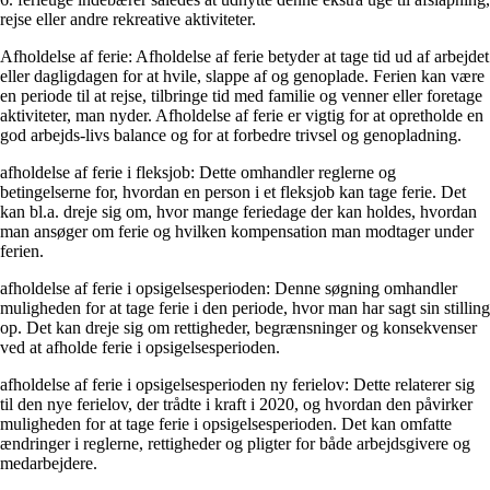
rejse eller andre rekreative aktiviteter.
Afholdelse af ferie: Afholdelse af ferie betyder at tage tid ud af arbejdet
eller dagligdagen for at hvile, slappe af og genoplade. Ferien kan være
en periode til at rejse, tilbringe tid med familie og venner eller foretage
aktiviteter, man nyder. Afholdelse af ferie er vigtig for at opretholde en
god arbejds-livs balance og for at forbedre trivsel og genopladning.
afholdelse af ferie i fleksjob: Dette omhandler reglerne og
betingelserne for, hvordan en person i et fleksjob kan tage ferie. Det
kan bl.a. dreje sig om, hvor mange feriedage der kan holdes, hvordan
man ansøger om ferie og hvilken kompensation man modtager under
ferien.
afholdelse af ferie i opsigelsesperioden: Denne søgning omhandler
muligheden for at tage ferie i den periode, hvor man har sagt sin stilling
op. Det kan dreje sig om rettigheder, begrænsninger og konsekvenser
ved at afholde ferie i opsigelsesperioden.
afholdelse af ferie i opsigelsesperioden ny ferielov: Dette relaterer sig
til den nye ferielov, der trådte i kraft i 2020, og hvordan den påvirker
muligheden for at tage ferie i opsigelsesperioden. Det kan omfatte
ændringer i reglerne, rettigheder og pligter for både arbejdsgivere og
medarbejdere.