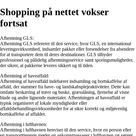
Shopping på nettet vokser
fortsat
Afhentning GLS:
Afhentning GLS refererer til den service, hvor GLS, en international
leveringsvirksomhed, indsamler pakker eller forsendelser fra afsendere
for at transportere dem til deres destinationer. GLS tilbyder
professionel og pålidelig afhentningsservice samt sporingsmuligheder,
der sikrer, at pakkerne leveres sikkert og til tiden.
Afhentning af haveaffald:
Afhentning af haveaffald indebærer indsamling og bortskaffelse af
affald, der stammer fra have- og landskabsplejeaktiviteter. Dette kan
omfatte beskæring af træer og buske, græsslåning, fjernelse af visne
blade og andre lignende materialer. Afhentningen af haveaffald er
typisk organiseret af lokale myndigheder eller
affaldsbehandlingsvirksomheder for at sikre korrekt og miljøvenlig
bortskaffelse af affaldet.
Afhentning i lufthavnen:
Afhentning i lufthavnen henviser til den service, hvor en person eller
en transporttjeneste møder en ankomstpassager i lufthavnen og sørger