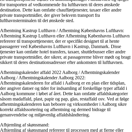
for transporten af vedkommende fra lufthavnen til deres ønskede
destination. Dette kan omfatte chaufførtjenester, taxaer eller andre
private transportmidler, der giver bekvem transport fra
lufthavnsterminalen til det ønskede sted.
Afhentning Kastrup Lufthavn / Afhentning Københavns Lufthavn:
Afhentning Kastrup Lufthavn eller Afhentning Københavns Lufthavn
refererer til transporttjenester, der er specifikt designet til at hente
passagerer ved Københavns Lufthavn i Kastrup, Danmark. Disse
tjenester kan omfatte hotel transfers, taxaer, shuttlebusser eller andre
private transportmidler, der sikrer, at passagererne bliver mødt og bragt
sikkert til deres destinationsadresser efter ankomsten til lufthavnen.
Afhentningskalender affald 2022 Aalborg / Afhentningskalender
Aalborg / Afhentningskalender Aalborg 2022:
Afhentningskalenderen for affald i Aalborg er en plan eller tidsplan,
der angiver datoer og tider for indsamling af forskellige typer affald i
Aalborg kommune i løbet af året. Dette kan omfatte affaldskategorier
såsom madaffald, plast, papir og pap, glas, restaffald osv. Ved at følge
afhentningskalenderen kan beboere og virksomheder i Aalborg sikre
korrekt affaldssortering og afhentning og dermed bidrage til
genanvendelse og miljøvenlig affaldshåndtering.
Afhjemling af skønsmand:
Afhjemling af skønsmand refererer til processen med at fjerne eller