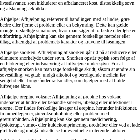
livsstilsvaner, som inkluderer en afbalanceret kost, tilstrækkelig søvn
og afslapningsteknikker.
Afhjælpe: Afhjælpning refererer til handlingen med at lindre, gøre
bedre eller fjerne et problem eller en bekymring. Dette kan gælde
mange forskellige situationer, hvor man søger at forbedre eller løse en
udfordring. Afhjælpning kan ske gennem forskellige metoder eller
tiltag, afhængigt af problemets karakter og kravene til løsningen.
Afhjælpe snorken: Afhjælpning af snorken går ud på at reducere eller
eliminere snorkelyde under søvn. Snorken opstår typisk som følge af
en blokering eller indsnævring af luftvejene under søvn. For at
afhjælpe snorken kan man tage forskellige skridt, såsom at ændre sin
sovestilling, vægttab, undgå alkohol og beroligende medicin før
sengetid eller bruge åndedrætsmidler, som hjælper med at holde
luftvejene åbne.
Afhjælpe ørepine voksne: Afhjælpning af ørepine hos voksne
indebærer at lindre eller behandle smerter, ubehag eller infektioner i
ørerne. Der findes forskellige årsager til ørepine, herunder infektioner,
fremmedlegemer, ørevoksophobning eller problem med
øretrumhinden. Afhjælpning kan ske gennem medicinering,
fysioterapi, varme- eller kuldekomprimering, øredråber eller ved at lade
øret hvile og undgå udsættelse for eventuelle irriterende faktorer.