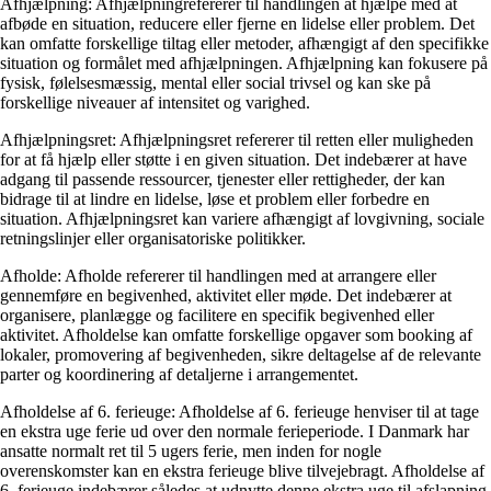
Afhjælpning: Afhjælpningrefererer til handlingen at hjælpe med at
afbøde en situation, reducere eller fjerne en lidelse eller problem. Det
kan omfatte forskellige tiltag eller metoder, afhængigt af den specifikke
situation og formålet med afhjælpningen. Afhjælpning kan fokusere på
fysisk, følelsesmæssig, mental eller social trivsel og kan ske på
forskellige niveauer af intensitet og varighed.
Afhjælpningsret: Afhjælpningsret refererer til retten eller muligheden
for at få hjælp eller støtte i en given situation. Det indebærer at have
adgang til passende ressourcer, tjenester eller rettigheder, der kan
bidrage til at lindre en lidelse, løse et problem eller forbedre en
situation. Afhjælpningsret kan variere afhængigt af lovgivning, sociale
retningslinjer eller organisatoriske politikker.
Afholde: Afholde refererer til handlingen med at arrangere eller
gennemføre en begivenhed, aktivitet eller møde. Det indebærer at
organisere, planlægge og facilitere en specifik begivenhed eller
aktivitet. Afholdelse kan omfatte forskellige opgaver som booking af
lokaler, promovering af begivenheden, sikre deltagelse af de relevante
parter og koordinering af detaljerne i arrangementet.
Afholdelse af 6. ferieuge: Afholdelse af 6. ferieuge henviser til at tage
en ekstra uge ferie ud over den normale ferieperiode. I Danmark har
ansatte normalt ret til 5 ugers ferie, men inden for nogle
overenskomster kan en ekstra ferieuge blive tilvejebragt. Afholdelse af
6. ferieuge indebærer således at udnytte denne ekstra uge til afslapning,