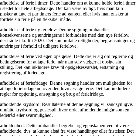
afholdelse af ferie i timer: Dette handler om at kunne holde ferie i timer
i stedet for hele arbejdsdage. Det kan være nyttigt, hvis man kun
ønsker at tage et par timers ferie ad gangen eller hvis man ønsker at
fordele sin ferie på en fleksibel måde.
afholdelse af ferie ny ferielov: Denne søgning omhandler
konsekvenserne og ændringerne i forbindelse med den nye ferielov,
der trådte i kraft i 2020. Det kan omfatte rettigheder, begrænsninger og
ændringer i forhold til tidligere ferielove.
afholdelse af ferie ved egen opsigelse: Dette drejer sig om reglerne og
betingelserne for at tage ferie, når man selv vælger at opsige sin
stilling. Det kan inkludere krav til opsigelsesvarslet, erstatning og
registrering af feriedage.
afholdelse af feriefridage: Denne søgning handler om muligheden for
at tage feriefridage ud over den lovmæssige ferie. Det kan inkludere
regler for optjening, ansøgning og brug af feriefridage.
afholdende krydsord: Resultaterne af denne søgning vil sandsynligvis
omfatte krydsord og puslespil, hvor ordet afholdende indgår som en
ledetråd eller svarmulighed.
afholdenhed: Dette omhandler begrebet og egenskaben ved at være
afholdende, dvs. at kunne afstå fra visse handlinger eller fristelser. Det