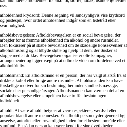
kan inkludere afholdenhed fra alkohol, stoffer, tobak, usunde fødevarer
osv.
afholdenhed krydsord: Denne søgning vil sandsynligvis vise krydsord
og puslespil, hvor ordet afholdenhed indgår som en ledetråd eller
svarmulighed.
afholdsbevægelsen: Afholdsbevægelsen er en social bevægelse, der
arbejder for at fremme afholdenhed fra alkohol og andre rusmidler.
Den fokuserer på at skabe bevidsthed om de skadelige konsekvenser af
alkoholmisbrug og at tilbyde støtte og hjælp til dem, der ønsker at
stoppe med at drikke. Bevægelsen organiserer ofte kampagner,
arrangementer og ligger vægt på at udbrede viden om fordelene ved et
alkoholfrit liv.
afholdsmand: En afholdsmand er en person, der har valgt at afstå fra at
drikke alkohol eller bruge andre rusmidler. Afholdsmanden kan have
forskellige motiver for sin beslutning, herunder sundhedsmæssige,
sociale eller personlige årsager. Afholdsmanden kan være en del af en
afholdsbevægelse eller simpelthen have truffet beslutningen
individuelt.
afholdt: At være afholdt betyder at være respekteret, værdsat eller
populær blandt andre mennesker. En afholdt person nyder generelt høj
anseelse, autoritet eller troværdighed inden for et bestemt område eller
samfund. En sådan person kan være kendt for sine dygtigheder,