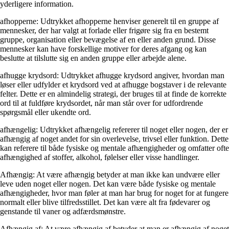
yderligere information.
afhopperne: Udtrykket afhopperne henviser generelt til en gruppe af
mennesker, der har valgt at forlade eller frigøre sig fra en bestemt
gruppe, organisation eller bevægelse af en eller anden grund. Disse
mennesker kan have forskellige motiver for deres afgang og kan
beslutte at tilslutte sig en anden gruppe eller arbejde alene.
afhugge krydsord: Udtrykket afhugge krydsord angiver, hvordan man
løser eller udfylder et krydsord ved at afhugge bogstaver i de relevante
felter. Dette er en almindelig strategi, der bruges til at finde de korrekte
ord til at fuldføre krydsordet, når man står over for udfordrende
spørgsmål eller ukendte ord.
afhængelig: Udtrykket afhængelig refererer til noget eller nogen, der er
afhængig af noget andet for sin overlevelse, trivsel eller funktion. Dette
kan referere til både fysiske og mentale afhængigheder og omfatter ofte
afhængighed af stoffer, alkohol, følelser eller visse handlinger.
Afhængig: At være afhængig betyder at man ikke kan undvære eller
leve uden noget eller nogen. Det kan være både fysiske og mentale
afhængigheder, hvor man føler at man har brug for noget for at fungere
normalt eller blive tilfredsstillet. Det kan være alt fra fødevarer og
genstande til vaner og adfærdsmønstre.
Afhængig af: At være afhængig af betyder at man er afhængig af noget