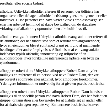
resultater eller sociale bidrag.
afholdte: Udtrykket afholdte refererer til personer, der tidligere har
organiseret eller deltaget i afholdenhedskampagner, arrangementer eller
initiativer. Disse personer kan have været aktive i afholdsbevægelsen
eller har arbejdet hen imod at skabe bevidsthed om de skadelige
virkninger af alkohol og opmuntre til en alkoholfri livsstil.
afholdte tvangsauktioner: Udtrykket afholdte tvangsauktioner referer til
de auktioner, der har fundet sted som et resultat af tvangsauktioner,
hvor en ejendom er blevet solgt med tvang på grund af manglende
betalinger eller andre forpligtelser. Afholdelsen af ​​en tvangsauktion
indebærer typisk offentlig annoncering og udførelse af en
auktionsproces, hvor forskellige interesserede købere kan byde på
ejendommen.
afhoppere robert dam: Udtrykket afhoppere Robert Dam antyder
muligvis en reference til en person ved navn Robert Dam, der var
involveret i et område eller aktivitet, hvor afhoppere forekommer.
Yderligere information er nødvendig for at give en præcis beskrivelse.
afhopperen robert dam: Udtrykket afhopperen Robert Dam henviser
muligvis til en specifik person ved navn Robert Dam, der har forladt en
gruppe, organisation eller bevægelse for at tilslutte sig en anden eller
for at skabe sin egen separate vej. En nærmere beskrivelse kræver