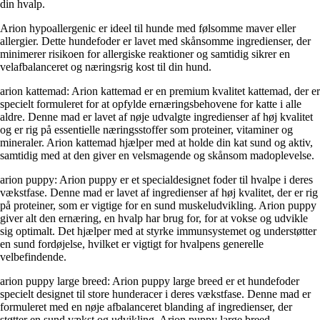
din hvalp.
Arion hypoallergenic er ideel til hunde med følsomme maver eller
allergier. Dette hundefoder er lavet med skånsomme ingredienser, der
minimerer risikoen for allergiske reaktioner og samtidig sikrer en
velafbalanceret og næringsrig kost til din hund.
arion kattemad: Arion kattemad er en premium kvalitet kattemad, der er
specielt formuleret for at opfylde ernæringsbehovene for katte i alle
aldre. Denne mad er lavet af nøje udvalgte ingredienser af høj kvalitet
og er rig på essentielle næringsstoffer som proteiner, vitaminer og
mineraler. Arion kattemad hjælper med at holde din kat sund og aktiv,
samtidig med at den giver en velsmagende og skånsom madoplevelse.
arion puppy: Arion puppy er et specialdesignet foder til hvalpe i deres
vækstfase. Denne mad er lavet af ingredienser af høj kvalitet, der er rig
på proteiner, som er vigtige for en sund muskeludvikling. Arion puppy
giver alt den ernæring, en hvalp har brug for, for at vokse og udvikle
sig optimalt. Det hjælper med at styrke immunsystemet og understøtter
en sund fordøjelse, hvilket er vigtigt for hvalpens generelle
velbefindende.
arion puppy large breed: Arion puppy large breed er et hundefoder
specielt designet til store hunderacer i deres vækstfase. Denne mad er
formuleret med en nøje afbalanceret blanding af ingredienser, der
støtter en sund vækst og udvikling. Arion puppy large breed