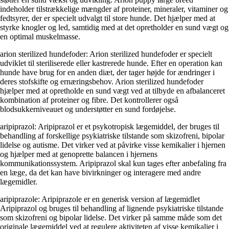
indeholder tilstrækkelige mængder af proteiner, mineraler, vitaminer og
fedtsyrer, der er specielt udvalgt til store hunde. Det hjælper med at
styrke knogler og led, samtidig med at det opretholder en sund vægt og
en optimal muskelmasse.
arion sterilized hundefoder: Arion sterilized hundefoder er specielt
udviklet til steriliserede eller kastrerede hunde. Efter en operation kan
hunde have brug for en anden diæt, der tager højde for ændringer i
deres stofskifte og ernæringsbehov. Arion sterilized hundefoder
hjælper med at opretholde en sund vægt ved at tilbyde en afbalanceret
kombination af proteiner og fibre. Det kontrollerer også
blodsukkerniveauet og understøtter en sund fordøjelse.
aripiprazol: Aripiprazol er et psykotropisk lægemiddel, der bruges til
behandling af forskellige psykiatriske tilstande som skizofreni, bipolar
lidelse og autisme. Det virker ved at påvirke visse kemikalier i hjernen
og hjælper med at genoprette balancen i hjernens
kommunikationssystem. Aripiprazol skal kun tages efter anbefaling fra
en læge, da det kan have bivirkninger og interagere med andre
lægemidler.
aripiprazole: Aripiprazole er en generisk version af lægemidlet
Aripiprazol og bruges til behandling af lignende psykiatriske tilstande
som skizofreni og bipolar lidelse. Det virker på samme måde som det
originale lægemiddel ved at regulere aktiviteten af visse kemikalier i