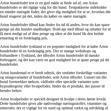
Arion hundefoder test er en god måde at finde ud af, om Arion
hundefoder er det rigtige valg for din hund. Testpakkerne indeholder
en mindre mængde foder, der giver dig mulighed for at se, hvordan din
hund reagerer på det, inden du køber en større mængde.
Arion hundefoder tilbud kan findes fra tid til anden, hvor du kan spare
penge på din hundes madbudget. Hold øje med tilbud og rabatter for at
få mest muligt ud af dine penge og sikre at din hund får den bedste
ernæring til en fordelagtig pris.
Arion hundefoder tyskland er en populær mulighed for at købe Arion
hundefoder til en fordelagtig pris. Der er mange webshops og
forhandlere i Tyskland, der tilbyder Arion hundefoder til danske
forbrugere, og det kan være en god mulighed for at spare penge på dit
hundefoder.
Arion hundemad er et bredt udtryk, der omfatter forskellige varianter
og smagsvarianter af hundefoder, som Arion tilbyder. Uanset om din
hund foretrækker tørkost, vådfoder eller specielle varianter som
hypoallergenic eller hvalpefoder, finder du et produkt, der passer til
hendes behov.
Arion hvalpefoder er specielt designet til hvalpe i deres første leveår.
Dette hundefoder giver alle nødvendige næringsstoffer, vitaminer og
mineraler, der er vigtige for en sund og optimal vækst og udvikling af