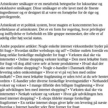
Aristokrater småkager er en metaforisk betegnelse for luksuriøse og
eksklusive småkager. Disse småkager er ofte lavet med de fineste
ingredienser og er designet til at være en fornøjelse for de rige og
privilegerede.
Aristokrati er et politisk system, hvor magten er koncentreret hos en
eliteklasse af aristokrater. Det er en form for regering, hvor privilegier
og indflydelse er forbeholdt en lille gruppe mennesker, der ofte er af
adelig eller høj social status.
Andre populære artikler:
Nogle enkelte internet virksomheder byder på
fri fragt
•
Hvordan skiller webshops sig ud?
•
Online outlets foreslår en
lang række forskellige muligheder for fragt
•
Væksten skal ske via
internettet
•
Online shopping vækster kraftigt
•
Den mest letkøbte form
for fragt vil dog altid være selv at hente produkterne
•
Hvad skal der
ske med online shopping?
•
Nogle e-handler i Danmark tilbyder
levering uden omkostninger
•
Hvor er vi på vej hen med online
indkøb?
•
Den mest letkøbte fragtløsning er uden tvivl at du selv henter
ordren
•
E-handler yder diverse forskellige leveringsmidler
•
Nethandel
vokser og vokser
•
I mange tilfælde den billigste fragtløsning
•
Hvor
går udviklingen hen med internet shopping?
•
Væksten skal ske via
internettet
•
Netkøb vækster og vækster
•
Hvor går udviklingen hen
med internet shopping?
•
E-shops tildeler mange forskellige
fragtformer
•
En række internet shops giver løfte om levering på næste
hverdag
•
Internet handler yder flere former for fragt