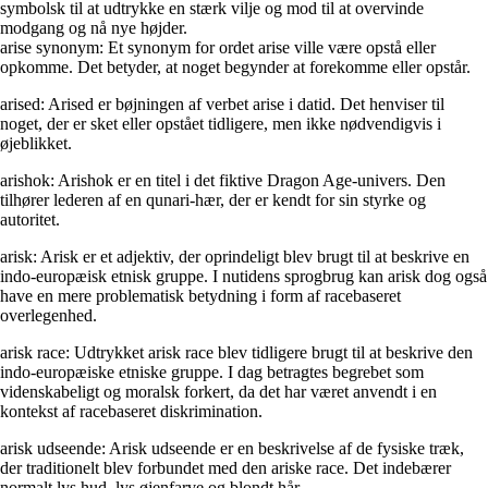
symbolsk til at udtrykke en stærk vilje og mod til at overvinde
modgang og nå nye højder.
arise synonym: Et synonym for ordet arise ville være opstå eller
opkomme. Det betyder, at noget begynder at forekomme eller opstår.
arised: Arised er bøjningen af verbet arise i datid. Det henviser til
noget, der er sket eller opstået tidligere, men ikke nødvendigvis i
øjeblikket.
arishok: Arishok er en titel i det fiktive Dragon Age-univers. Den
tilhører lederen af en qunari-hær, der er kendt for sin styrke og
autoritet.
arisk: Arisk er et adjektiv, der oprindeligt blev brugt til at beskrive en
indo-europæisk etnisk gruppe. I nutidens sprogbrug kan arisk dog også
have en mere problematisk betydning i form af racebaseret
overlegenhed.
arisk race: Udtrykket arisk race blev tidligere brugt til at beskrive den
indo-europæiske etniske gruppe. I dag betragtes begrebet som
videnskabeligt og moralsk forkert, da det har været anvendt i en
kontekst af racebaseret diskrimination.
arisk udseende: Arisk udseende er en beskrivelse af de fysiske træk,
der traditionelt blev forbundet med den ariske race. Det indebærer
normalt lys hud, lys øjenfarve og blondt hår.