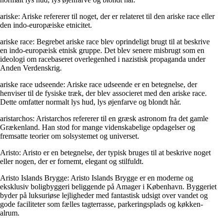
ariske: Ariske refererer til noget, der er relateret til den ariske race eller
den indo-europæiske etnicitet.
ariske race: Begrebet ariske race blev oprindeligt brugt til at beskrive
en indo-europæisk etnisk gruppe. Det blev senere misbrugt som en
ideologi om racebaseret overlegenhed i nazistisk propaganda under
Anden Verdenskrig.
ariske race udseende: Ariske race udseende er en betegnelse, der
henviser til de fysiske træk, der blev associeret med den ariske race.
Dette omfatter normalt lys hud, lys øjenfarve og blondt hår.
aristarchos: Aristarchos refererer til en græsk astronom fra det gamle
Grækenland. Han stod for mange videnskabelige opdagelser og
fremsatte teorier om solsystemet og universet.
Aristo: Aristo er en betegnelse, der typisk bruges til at beskrive noget
eller nogen, der er fornemt, elegant og stilfuldt.
Aristo Islands Brygge: Aristo Islands Brygge er en moderne og
eksklusiv boligbyggeri beliggende på Amager i København. Byggeriet
byder på luksuriøse lejligheder med fantastisk udsigt over vandet og
gode faciliteter som fælles tagterrasse, parkeringsplads og køkken-
alrum.