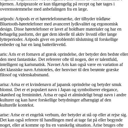
hjernen. Aripiprazole er kun tilgængelig på recept og bør tages i
overensstemmelse med anbefalingen fra en læge.
aripods: Aripods er et høretelefonmærke, der tilbyder trådløse
Bluetooth-høretelefoner med avanceret lydkvalitet og ergonomisk
design. Disse høretelefoner er lavet af holdbare materialer og har en
behagelig pasform, der gør dem ideelle til aktiv livsstil eller lange
lytteperioder. Aripods giver en problemfri tilslutning til forskellige
enheder og har en lang batterilevetid.
aris: Aris er et fornavn af græsk oprindelse, der betyder den bedste eller
den mest fantastiske. Det refererer ofte til nogen, der er talentfuld,
intelligent og karismatisk. Navnet Aris kan også være en variation af
det klassiske navn Aristoteles, der henviser til den berømte græske
filosof og videnskabsmand.
arisa: Arisa er et kvindenavn af japansk oprindelse og betyder smuk
blomst. Det er et populært navn i Japan og symboliserer elegance,
skønhed og femininitet. Arisa er også et almindeligt brugt navn i andre
kulturer og kan have forskellige betydninger afhængigt af den
kulturelle kontekst.
arise: Arise er et engelsk verbum, der betyder at stå op eller at rejse sig.
Det kan også referere til handlingen med at tage fat på eller begynde
noget, eller at komme op fra en vanskelig situation. Arise bruges ofte