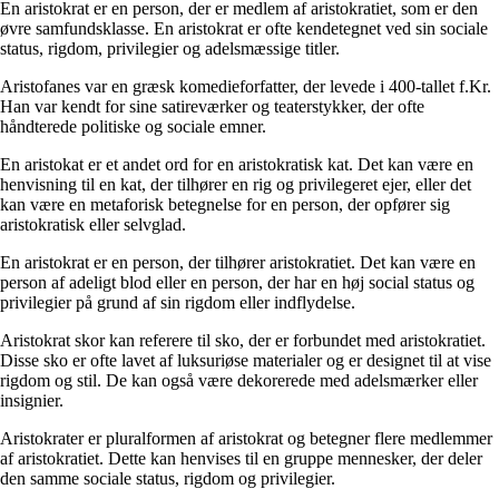
En aristokrat er en person, der er medlem af aristokratiet, som er den
øvre samfundsklasse. En aristokrat er ofte kendetegnet ved sin sociale
status, rigdom, privilegier og adelsmæssige titler.
Aristofanes var en græsk komedieforfatter, der levede i 400-tallet f.Kr.
Han var kendt for sine satireværker og teaterstykker, der ofte
håndterede politiske og sociale emner.
En aristokat er et andet ord for en aristokratisk kat. Det kan være en
henvisning til en kat, der tilhører en rig og privilegeret ejer, eller det
kan være en metaforisk betegnelse for en person, der opfører sig
aristokratisk eller selvglad.
En aristokrat er en person, der tilhører aristokratiet. Det kan være en
person af adeligt blod eller en person, der har en høj social status og
privilegier på grund af sin rigdom eller indflydelse.
Aristokrat skor kan referere til sko, der er forbundet med aristokratiet.
Disse sko er ofte lavet af luksuriøse materialer og er designet til at vise
rigdom og stil. De kan også være dekorerede med adelsmærker eller
insignier.
Aristokrater er pluralformen af aristokrat og betegner flere medlemmer
af aristokratiet. Dette kan henvises til en gruppe mennesker, der deler
den samme sociale status, rigdom og privilegier.