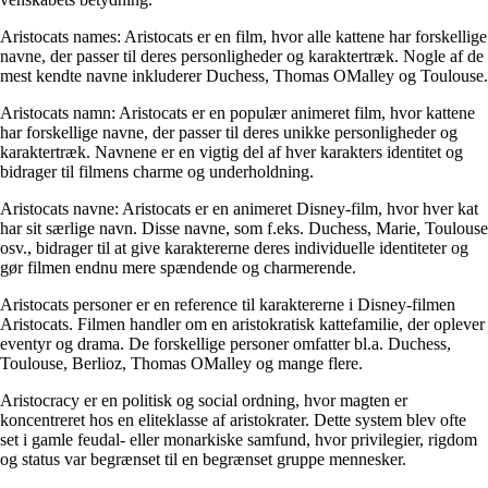
Aristocats names: Aristocats er en film, hvor alle kattene har forskellige
navne, der passer til deres personligheder og karaktertræk. Nogle af de
mest kendte navne inkluderer Duchess, Thomas OMalley og Toulouse.
Aristocats namn: Aristocats er en populær animeret film, hvor kattene
har forskellige navne, der passer til deres unikke personligheder og
karaktertræk. Navnene er en vigtig del af hver karakters identitet og
bidrager til filmens charme og underholdning.
Aristocats navne: Aristocats er en animeret Disney-film, hvor hver kat
har sit særlige navn. Disse navne, som f.eks. Duchess, Marie, Toulouse
osv., bidrager til at give karaktererne deres individuelle identiteter og
gør filmen endnu mere spændende og charmerende.
Aristocats personer er en reference til karaktererne i Disney-filmen
Aristocats. Filmen handler om en aristokratisk kattefamilie, der oplever
eventyr og drama. De forskellige personer omfatter bl.a. Duchess,
Toulouse, Berlioz, Thomas OMalley og mange flere.
Aristocracy er en politisk og social ordning, hvor magten er
koncentreret hos en eliteklasse af aristokrater. Dette system blev ofte
set i gamle feudal- eller monarkiske samfund, hvor privilegier, rigdom
og status var begrænset til en begrænset gruppe mennesker.