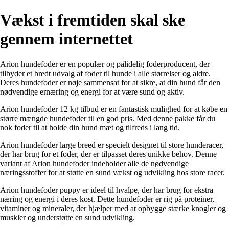
Vækst i fremtiden skal ske
gennem internettet
Arion hundefoder er en populær og pålidelig foderproducent, der
tilbyder et bredt udvalg af foder til hunde i alle størrelser og aldre.
Deres hundefoder er nøje sammensat for at sikre, at din hund får den
nødvendige ernæring og energi for at være sund og aktiv.
Arion hundefoder 12 kg tilbud er en fantastisk mulighed for at købe en
større mængde hundefoder til en god pris. Med denne pakke får du
nok foder til at holde din hund mæt og tilfreds i lang tid.
Arion hundefoder large breed er specielt designet til store hunderacer,
der har brug for et foder, der er tilpasset deres unikke behov. Denne
variant af Arion hundefoder indeholder alle de nødvendige
næringsstoffer for at støtte en sund vækst og udvikling hos store racer.
Arion hundefoder puppy er ideel til hvalpe, der har brug for ekstra
næring og energi i deres kost. Dette hundefoder er rig på proteiner,
vitaminer og mineraler, der hjælper med at opbygge stærke knogler og
muskler og understøtte en sund udvikling.