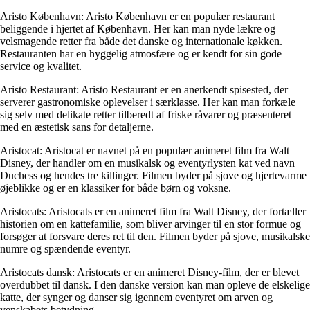
Aristo København: Aristo København er en populær restaurant
beliggende i hjertet af København. Her kan man nyde lækre og
velsmagende retter fra både det danske og internationale køkken.
Restauranten har en hyggelig atmosfære og er kendt for sin gode
service og kvalitet.
Aristo Restaurant: Aristo Restaurant er en anerkendt spisested, der
serverer gastronomiske oplevelser i særklasse. Her kan man forkæle
sig selv med delikate retter tilberedt af friske råvarer og præsenteret
med en æstetisk sans for detaljerne.
Aristocat: Aristocat er navnet på en populær animeret film fra Walt
Disney, der handler om en musikalsk og eventyrlysten kat ved navn
Duchess og hendes tre killinger. Filmen byder på sjove og hjertevarme
øjeblikke og er en klassiker for både børn og voksne.
Aristocats: Aristocats er en animeret film fra Walt Disney, der fortæller
historien om en kattefamilie, som bliver arvinger til en stor formue og
forsøger at forsvare deres ret til den. Filmen byder på sjove, musikalske
numre og spændende eventyr.
Aristocats dansk: Aristocats er en animeret Disney-film, der er blevet
overdubbet til dansk. I den danske version kan man opleve de elskelige
katte, der synger og danser sig igennem eventyret om arven og
venskabets betydning.