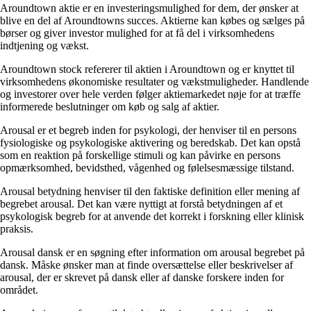
Aroundtown aktie er en investeringsmulighed for dem, der ønsker at
blive en del af Aroundtowns succes. Aktierne kan købes og sælges på
børser og giver investor mulighed for at få del i virksomhedens
indtjening og vækst.
Aroundtown stock refererer til aktien i Aroundtown og er knyttet til
virksomhedens økonomiske resultater og vækstmuligheder. Handlende
og investorer over hele verden følger aktiemarkedet nøje for at træffe
informerede beslutninger om køb og salg af aktier.
Arousal er et begreb inden for psykologi, der henviser til en persons
fysiologiske og psykologiske aktivering og beredskab. Det kan opstå
som en reaktion på forskellige stimuli og kan påvirke en persons
opmærksomhed, bevidsthed, vågenhed og følelsesmæssige tilstand.
Arousal betydning henviser til den faktiske definition eller mening af
begrebet arousal. Det kan være nyttigt at forstå betydningen af et
psykologisk begreb for at anvende det korrekt i forskning eller klinisk
praksis.
Arousal dansk er en søgning efter information om arousal begrebet på
dansk. Måske ønsker man at finde oversættelse eller beskrivelser af
arousal, der er skrevet på dansk eller af danske forskere inden for
området.