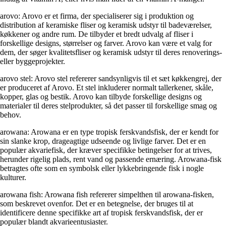
arovo: Arovo er et firma, der specialiserer sig i produktion og
distribution af keramiske fliser og keramisk udstyr til badeværelser,
køkkener og andre rum. De tilbyder et bredt udvalg af fliser i
forskellige designs, størrelser og farver. Arovo kan være et valg for
dem, der søger kvalitetsfliser og keramisk udstyr til deres renoverings-
eller byggeprojekter.
arovo stel: Arovo stel refererer sandsynligvis til et sæt køkkengrej, der
er produceret af Arovo. Et stel inkluderer normalt tallerkener, skåle,
kopper, glas og bestik. Arovo kan tilbyde forskellige designs og
materialer til deres stelprodukter, så det passer til forskellige smag og
behov.
arowana: Arowana er en type tropisk ferskvandsfisk, der er kendt for
sin slanke krop, drageagtige udseende og livlige farver. Det er en
populær akvariefisk, der kræver specifikke betingelser for at trives,
herunder rigelig plads, rent vand og passende ernæring. Arowana-fisk
betragtes ofte som en symbolsk eller lykkebringende fisk i nogle
kulturer.
arowana fish: Arowana fish refererer simpelthen til arowana-fisken,
som beskrevet ovenfor. Det er en betegnelse, der bruges til at
identificere denne specifikke art af tropisk ferskvandsfisk, der er
populær blandt akvarieentusiaster.