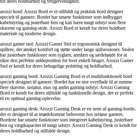
for deres holdbarhed og brugervenlighed.
arozzi bord: Arozzi Bord er et stilfuldt og praktisk bord designet
specielt til gamere. Bordet har smarte funktioner som indbygget
kabelstyring og justerbare ben og kan bære tungt udstyr som flere
skærme og gaming-stole. Arozzi Bord er kendt for deres holdbart
materiale og moderne design.
arozzi gamer stol: Arozzi Gamer Stol er ergonomisk designet til
spillere, der ønsker komfort og støtte under lange spilsessioner. Stolen
har justerbare funktioner som ryglæn, armlæn og sædehøjde for at
sikre den perfekte siddeposition for hver enkelt bruger. Arozzi Gamer
Stol er kendt for deres behagelige polstring og holdbarhed.
arozzi gaming bord: Arozzi Gaming Bord er et multifunktionelt bord
specielt designet til gamere. Bordet har en stor overflade til at rumme
flere skærme, tastatur, mus og andet gaming-udstyr. Arozzi Gaming
Bord er kendt for deres stilfulde og funktionelle design, der er perfekt
til en optimal gaming-oplevelse.
arozzi gaming desk: Arozzi Gaming Desk er en serie af gaming-borde,
der er designet til at imødekomme behovene hos seriøse gamere.
Bordene har smarte funktioner som integreret kabelstyring, justerbare
ben og vægtkapacitet til tungt udstyr. Arozzi Gaming Desk er kendt for
deres holdbarhed og stilfulde design.