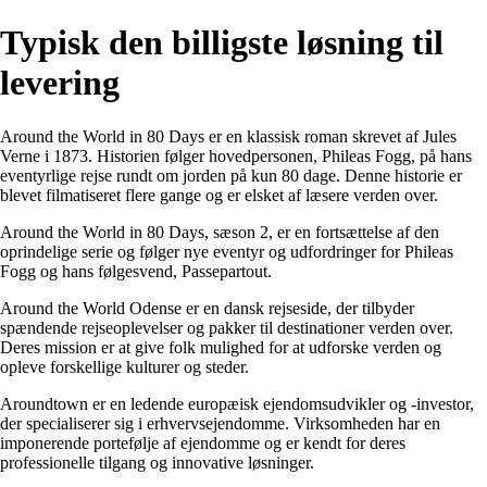
Typisk den billigste løsning til
levering
Around the World in 80 Days er en klassisk roman skrevet af Jules
Verne i 1873. Historien følger hovedpersonen, Phileas Fogg, på hans
eventyrlige rejse rundt om jorden på kun 80 dage. Denne historie er
blevet filmatiseret flere gange og er elsket af læsere verden over.
Around the World in 80 Days, sæson 2, er en fortsættelse af den
oprindelige serie og følger nye eventyr og udfordringer for Phileas
Fogg og hans følgesvend, Passepartout.
Around the World Odense er en dansk rejseside, der tilbyder
spændende rejseoplevelser og pakker til destinationer verden over.
Deres mission er at give folk mulighed for at udforske verden og
opleve forskellige kulturer og steder.
Aroundtown er en ledende europæisk ejendomsudvikler og -investor,
der specialiserer sig i erhvervsejendomme. Virksomheden har en
imponerende portefølje af ejendomme og er kendt for deres
professionelle tilgang og innovative løsninger.