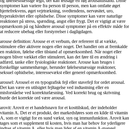
og følelsesmæssige tegn, der kan ledsage en høj arousaltilstand. Disse
symptomer kan variere fra person til person, men kan omfatte øget
hjertefrekvens, øget vejrtrækning, svedtendens, nervøsitet, uro,
hyperaktivitet eller ophidselse. Disse symptomer kan være naturlige
reaktioner på stress, spænding, angst eller frygt. Det er vigtigt at være
opmærksom på og håndtere arousal symptomer på en effektiv måde for
at reducere ubehag eller forstyrrelser i dagligdagen.
arouse definition: Arouse er et verbum, der refererer til at vække,
stimulere eller aktivere nogen eller noget. Det handler om at fremkalde
en reaktion, følelse eller tilstand af opmærksomhed. Når noget eller
nogen bliver vækket eller stimuleret, kan det føre til en ændring i
adfærd, tanke eller fysiologiske reaktioner. Arouse kan bruges i
forskellige sammenhænge, herunder følelsesmæssige reaktioner,
seksuel ophidselse, interessevækst eller generel opmærksomhed.
arousel: Arousel er en typografisk fejl eller stavefejl for ordet arousal.
Det kan være en utilsigtet fejltagelse ved indtastning eller en
misforståelse ved korrekturlæsning. Ved korrekt brug og skrivning
burde det korrekte ord være arousal.
arovit: Arovit er et handelsnavn for et kosttilskud, der indeholder
vitamin A. Det er et produkt, der markedsføres som en kilde til vitamin
A, som er vigtigt for en sund vækst, syn og immunfunktion. Arovit kan
tages som et supplement til kosten, hvis man har behov for yderligere
indtag af vitamin A, eller hvis man lider af en vitamin A-mangel.