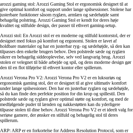
arozzi gaming stol: Arozzi Gaming Stol er ergonomisk designet til at
give optimal komfort og support under lange spilsessioner. Stolene har
justerbare funktioner såsom ryglæn, armlæn og sædehøjde samt
behagelig polstring. Arozzi Gaming Stol er kendt for deres høje
kvalitet og stilfulde design, der passer til ethvert gaming-setup.
Arozzi stol: En Arozzi stol er en moderne og stilfuld kontorstol, der er
designet med fokus på komfort og ergonomi. Stolen er lavet af
holdbare materialer og har en justerbar ryg- og sædehøjde, så den kan
tilpasses den enkelte brugers behov. Den polstrede sæde og ryglæn
sikrer en behagelig siddeoplevelse, selv ved langvarig brug. Arozzi
stolen er velegnet til både arbejde og spil, og dens moderne design gør
den til en flot tilføjelse til ethvert kontor eller spillerum.
Arozzi Verona Pro V2: Arozzi Verona Pro V2 er en luksuriøs og
ergonomisk gaming stol, der er designet til at give ultimativ komfort
under lange spilsessioner. Den har en justerbar ryglæn og sædehøjde,
så du kan finde den perfekte position for din krop og spillestil. Den
polstrede sæde og ryglæn giver optimal støtte og komfort, og med de
medfølgende puder til lænden og nakkestøtten kan du yderligere
tilpasse stolen til dine behov. Arozzi Verona Pro V2 er et ideelt valg for
seriøse gamere, der ønsker en stilfuld og behagelig stol til deres
spillerum.
ARP: ARP er en forkortelse for Address Resolution Protocol, som er