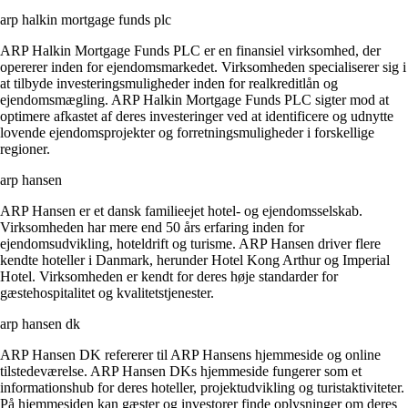
arp halkin mortgage funds plc
ARP Halkin Mortgage Funds PLC er en finansiel virksomhed, der
opererer inden for ejendomsmarkedet. Virksomheden specialiserer sig i
at tilbyde investeringsmuligheder inden for realkreditlån og
ejendomsmægling. ARP Halkin Mortgage Funds PLC sigter mod at
optimere afkastet af deres investeringer ved at identificere og udnytte
lovende ejendomsprojekter og forretningsmuligheder i forskellige
regioner.
arp hansen
ARP Hansen er et dansk familieejet hotel- og ejendomsselskab.
Virksomheden har mere end 50 års erfaring inden for
ejendomsudvikling, hoteldrift og turisme. ARP Hansen driver flere
kendte hoteller i Danmark, herunder Hotel Kong Arthur og Imperial
Hotel. Virksomheden er kendt for deres høje standarder for
gæstehospitalitet og kvalitetstjenester.
arp hansen dk
ARP Hansen DK refererer til ARP Hansens hjemmeside og online
tilstedeværelse. ARP Hansen DKs hjemmeside fungerer som et
informationshub for deres hoteller, projektudvikling og turistaktiviteter.
På hjemmesiden kan gæster og investorer finde oplysninger om deres