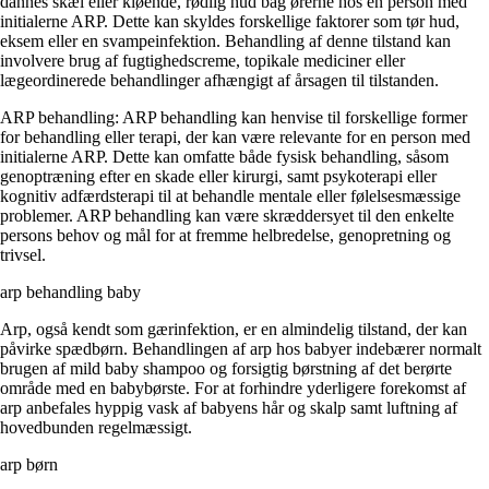
dannes skæl eller kløende, rødlig hud bag ørerne hos en person med
initialerne ARP. Dette kan skyldes forskellige faktorer som tør hud,
eksem eller en svampeinfektion. Behandling af denne tilstand kan
involvere brug af fugtighedscreme, topikale mediciner eller
lægeordinerede behandlinger afhængigt af årsagen til tilstanden.
ARP behandling: ARP behandling kan henvise til forskellige former
for behandling eller terapi, der kan være relevante for en person med
initialerne ARP. Dette kan omfatte både fysisk behandling, såsom
genoptræning efter en skade eller kirurgi, samt psykoterapi eller
kognitiv adfærdsterapi til at behandle mentale eller følelsesmæssige
problemer. ARP behandling kan være skræddersyet til den enkelte
persons behov og mål for at fremme helbredelse, genopretning og
trivsel.
arp behandling baby
Arp, også kendt som gærinfektion, er en almindelig tilstand, der kan
påvirke spædbørn. Behandlingen af arp hos babyer indebærer normalt
brugen af ​​mild baby shampoo og forsigtig børstning af det berørte
område med en babybørste. For at forhindre yderligere forekomst af
arp anbefales hyppig vask af babyens hår og skalp samt luftning af
hovedbunden regelmæssigt.
arp børn