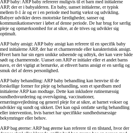
ARP baby: ARP baby refererer muligvis til et barn med initialerne
ARP, der er i babyalderen. En baby, uanset initialerne, er typisk
mellem 0-1 år og er i en periode med hurtig vækst og udvikling.
Babyer udvikler deres motoriske færdigheder, sanser og
kommunikationsevner i løbet af denne periode. De har brug for særlig
pleje og opmærksomhed for at sikre, at de trives og udvikler sig
optimalt.
ARP baby ansigt: ARP baby ansigt kan referere til en specifik baby
med initialerne ARP, der har et charmerende eller karakteristisk ansigt.
Hvert barn har sin egen unikke udseende og udtryk, der kan være både
sødt og charmerende. Uanset om ARP er initialer eller et andet barns
navn, er det vigtigt at bemærke, at ethvert barns ansigt er en særlig og
smuk del af deres personlighed.
ARP baby behandling: ARP baby behandling kan henvise til de
forskellige former for pleje og behandling, som et spædbarn med
initialerne ARP kan modtage. Dette kan inkludere rutinemæssig
sundhedsvurdering og overvågning, vaccinationer,
ernæringsvejledning og generel pleje for at sikre, at barnet vokser og
udvikler sig sundt og sikkert. Det kan også omfatte særlig behandling
eller intervention, hvis barnet har specifikke sundhedsmæssige
bekymringer eller behov.
ARP bag ørerne: ARP bag ørerne kan referere til en tilstand, hvor der