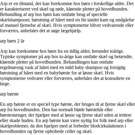
Arp er en tilstand, der kan forekomme hos børn i forskellige aldre. Det
er karakteriseret ved skæl og røde, kløende pletter på hovedbunden.
Behandling af arp hos børn kan omfatte brug af specielle
skælshampooer, børstning af håret med en fin tandet kam og undgåelse
af manuel fjernelse af skæl. Hvis symptomerne bliver vedvarende eller
forværres, anbefales det at søge lægehjælp.
arp børn 2 år
Arp kan forekomme hos børn fra en tidlig alder, herunder toårige.
Typiske symptomer på arp hos to-årige kan omfatte skæl og betændte,
kløende pletter på hovedbunden. Behandlingen kan omfatte
regelmæssig vask af håret med en mild baby shampoo og forsigtig
børstning af håret med en babybørste for at løsne skæl. Hvis
symptomerne vedvarer eller forværres, anbefales det at konsultere en
læge.
arp børste
En arp børste er en speciel type børste, der bruges til at fjerne skæl eller
arp fra hovedbunden. Den har normalt bløde børstehår eller
børstestænger, der hjælper med at løsne og fjerne skæl uden at irritere
eller skade huden. En arp børste kan være nyttig for folk med arp eller
skælproblemer, da den hjælper med at forbedre blodcirkulationen i
hovedbunden og fjerne ophobede celler og skæl.