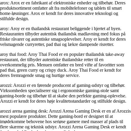
arox: Arox er en fabrikant af elektroniske enheder og tilbehør. Deres
produktsortiment omfatter alt fra mobiltelefoner og tablets til smart
home-løsninger. Arox er kendt for deres innovative teknologi og
stilfulde design.
aroy: Aroy er en thailandsk restaurant beliggende i hjertet af byen.
Restauranten tilbyder autentisk thailandsk madlavning med fokus på
friske råvarer og autentiske smagsoplevelser. Aroy er kendt for deres
velsmagende curryretter, pad thai og lækre dampende risretter.
aroy thai food: Aroy Thai Food er en populær thailandsk take-away
restaurant, der tilbyder autentiske thailandske retter til en
overkommelig pris. Menuen omfatter en bred vifte af favoritter som
pad thai, green curry og crispy duck. Aroy Thai Food er kendt for
deres fremragende smag og hurtige service.
arozzi: Arozzi er en førende producent af gaming-udstyr og tilbehør.
Virksomheden specialiserer sig i ergonomiske gaming-stole samt
gaming-borde og tilbehør til at skabe den perfekte gaming-oplevelse.
Arozzi er kendt for deres høje kvalitetsstandarder og stilfulde design.
arozzi arena gaming desk: Arozzi Arena Gaming Desk er en af ​​Arozzis
mest populære produkter. Dette gaming-bord er designet til at
imødekomme behovene hos seriøse gamere med masser af plads til
flere skærme og teknisk udstyr. Arozzi Arena Gaming Desk er kendt