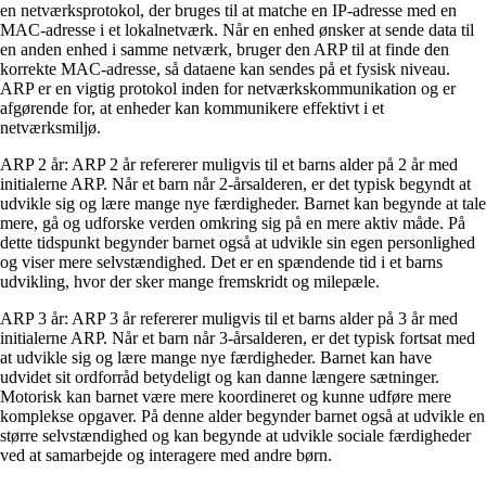
en netværksprotokol, der bruges til at matche en IP-adresse med en
MAC-adresse i et lokalnetværk. Når en enhed ønsker at sende data til
en anden enhed i samme netværk, bruger den ARP til at finde den
korrekte MAC-adresse, så dataene kan sendes på et fysisk niveau.
ARP er en vigtig protokol inden for netværkskommunikation og er
afgørende for, at enheder kan kommunikere effektivt i et
netværksmiljø.
ARP 2 år: ARP 2 år refererer muligvis til et barns alder på 2 år med
initialerne ARP. Når et barn når 2-årsalderen, er det typisk begyndt at
udvikle sig og lære mange nye færdigheder. Barnet kan begynde at tale
mere, gå og udforske verden omkring sig på en mere aktiv måde. På
dette tidspunkt begynder barnet også at udvikle sin egen personlighed
og viser mere selvstændighed. Det er en spændende tid i et barns
udvikling, hvor der sker mange fremskridt og milepæle.
ARP 3 år: ARP 3 år refererer muligvis til et barns alder på 3 år med
initialerne ARP. Når et barn når 3-årsalderen, er det typisk fortsat med
at udvikle sig og lære mange nye færdigheder. Barnet kan have
udvidet sit ordforråd betydeligt og kan danne længere sætninger.
Motorisk kan barnet være mere koordineret og kunne udføre mere
komplekse opgaver. På denne alder begynder barnet også at udvikle en
større selvstændighed og kan begynde at udvikle sociale færdigheder
ved at samarbejde og interagere med andre børn.