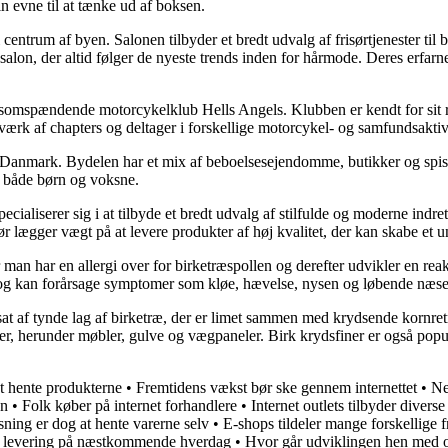
in evne til at tænke ud af boksen.
 centrum af byen. Salonen tilbyder et bredt udvalg af frisørtjenester t
 salon, der altid følger de nyeste trends inden for hårmode. Deres erfarn
densomspændende motorcykelklub Hells Angels. Klubben er kendt for sit 
tværk af chapters og deltager i forskellige motorcykel- og samfundsaktivi
 Danmark. Bydelen har et mix af beboelsesejendomme, butikker og spise
or både børn og voksne.
ecialiserer sig i at tilbyde et bredt udvalg af stilfulde og moderne indr
ør lægger vægt på at levere produkter af høj kvalitet, der kan skabe et u
når man har en allergi over for birketræspollen og derefter udvikler en re
rgi og kan forårsage symptomer som kløe, hævelse, nysen og løbende næse
sat af tynde lag af birketræ, der er limet sammen med krydsende kornretn
r, herunder møbler, gulve og vægpaneler. Birk krydsfiner er også populæ
at hente produkterne
•
Fremtidens vækst bør ske gennem internettet
•
Ne
en
•
Folk køber på internet forhandlere
•
Internet outlets tilbyder diverse
sning er dog at hente varerne selv
•
E-shops tildeler mange forskellige 
ver levering på næstkommende hverdag
•
Hvor går udviklingen hen med 