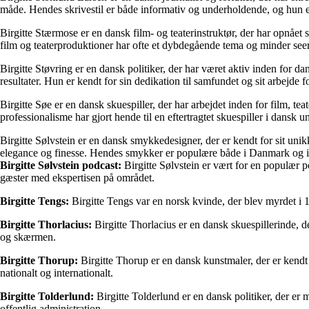
måde. Hendes skrivestil er både informativ og underholdende, og hun er
Birgitte Stærmose er en dansk film- og teaterinstruktør, der har opnået s
film og teaterproduktioner har ofte et dybdegående tema og minder se
Birgitte Støvring er en dansk politiker, der har været aktiv inden for d
resultater. Hun er kendt for sin dedikation til samfundet og sit arbejde f
Birgitte Søe er en dansk skuespiller, der har arbejdet inden for film, tea
professionalisme har gjort hende til en eftertragtet skuespiller i dansk 
Birgitte Sølvstein er en dansk smykkedesigner, der er kendt for sit un
elegance og finesse. Hendes smykker er populære både i Danmark og int
Birgitte Sølvstein podcast:
Birgitte Sølvstein er vært for en populær p
gæster med ekspertisen på området.
Birgitte Tengs:
Birgitte Tengs var en norsk kvinde, der blev myrdet i
Birgitte Thorlacius:
Birgitte Thorlacius er en dansk skuespillerinde, de
og skærmen.
Birgitte Thorup:
Birgitte Thorup er en dansk kunstmaler, der er kendt 
nationalt og internationalt.
Birgitte Tolderlund:
Birgitte Tolderlund er en dansk politiker, der er 
offentlig administration.