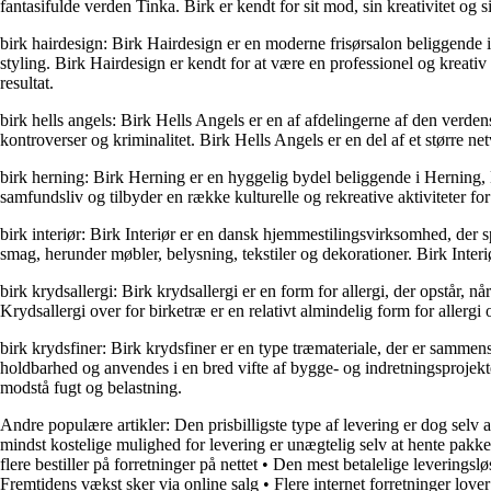
fantasifulde verden Tinka. Birk er kendt for sit mod, sin kreativitet og s
birk hairdesign: Birk Hairdesign er en moderne frisørsalon beliggende i
styling. Birk Hairdesign er kendt for at være en professionel og kreativ
resultat.
birk hells angels: Birk Hells Angels er en af afdelingerne af den ver
kontroverser og kriminalitet. Birk Hells Angels er en del af et større ne
birk herning: Birk Herning er en hyggelig bydel beliggende i Herning,
samfundsliv og tilbyder en række kulturelle og rekreative aktiviteter f
birk interiør: Birk Interiør er en dansk hjemmestilingsvirksomhed, der sp
smag, herunder møbler, belysning, tekstiler og dekorationer. Birk Interi
birk krydsallergi: Birk krydsallergi er en form for allergi, der opstår, 
Krydsallergi over for birketræ er en relativt almindelig form for alle
birk krydsfiner: Birk krydsfiner er en type træmateriale, der er sammen
holdbarhed og anvendes i en bred vifte af bygge- og indretningsprojekte
modstå fugt og belastning.
Andre populære artikler:
Den prisbilligste type af levering er dog selv 
mindst kostelige mulighed for levering er unægtelig selv at hente pakk
flere bestiller på forretninger på nettet
•
Den mest betalelige leveringslø
Fremtidens vækst sker via online salg
•
Flere internet forretninger lo