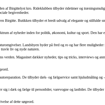
 af Birgittelyst kro. Rideklubben tilbyder ridetimer og træningsmulighed
ociale begivenheder.
n Birgitte. Butikken tilbyder et bredt udvalg af elegante og stilfulde sm
ktrum af nyheder inden for politik, økonomi, kultur og sport. Den har e
uromgivelser. Landsbyen byder på fred og ro og har flere muligheder f
travle liv og nyde naturen.
tens verden. Magasinet dækker nyheder, tips og tricks, interviews og an
øgeord.
autoreparation. De tilbyder dæk- og fælgservice samt hjuludmåling og -
er sig i dæk og fælge til personbiler, varevogne og lastbiler. De tilby
velse af dette søgeord.