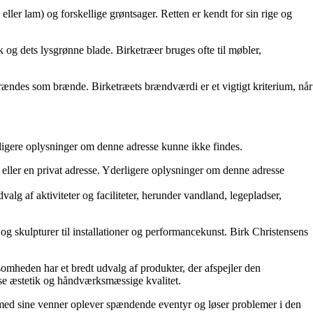
 eller lam) og forskellige grøntsager. Retten er kendt for sin rige og
k og dets lysgrønne blade. Birketræer bruges ofte til møbler,
rændes som brænde. Birketræets brændværdi er et vigtigt kriterium, når
rligere oplysninger om denne adresse kunne ikke findes.
ller en privat adresse. Yderligere oplysninger om denne adresse
lg af aktiviteter og faciliteter, herunder vandland, legepladser,
og skulpturer til installationer og performancekunst. Birk Christensens
somheden har et bredt udvalg af produkter, der afspejler den
øse æstetik og håndværksmæssige kvalitet.
 med sine venner oplever spændende eventyr og løser problemer i den