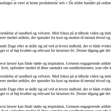
modsiges at være at hente produkterne selv
•
De ældre handler på online
orståelse af sundhed og velvære. Med fokus på at tilbyde viden og indsig
r mediet artikler, der spænder fra kost og motion til mental trivsel og 
unde Dage efter at skille sig ud ved at levere indhold, der er både evide
r er af høj kvalitet og relevant for læsernes liv. Denne tilgang gør det
 hvor læsere kan finde støtte og inspiration. Gennem engagerende artikle
 livet, opfordrer mediet til åbne samtaler om sundhedsemner, som ofte 
orståelse af sundhed og velvære. Med fokus på at tilbyde viden og indsig
r mediet artikler, der spænder fra kost og motion til mental trivsel og 
unde Dage efter at skille sig ud ved at levere indhold, der er både evide
r er af høj kvalitet og relevant for læsernes liv. Denne tilgang gør det
 hvor læsere kan finde støtte og inspiration. Gennem engagerende artikle
 livet, opfordrer mediet til åbne samtaler om sundhedsemner, som ofte 