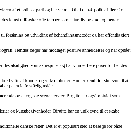
en af et politisk parti og har været aktiv i dansk politik i flere år.
ndes kunst udforsker ofte temaer som natur, liv og død, og hendes
til forskning og udvikling af behandlingsmetoder og har offentliggjort
g biografi. Hendes bøger har modtaget positive anmeldelser og har opnået
endes alsidighed som skuespiller og har vundet flere priser for hendes
n bred vifte af kunder og virksomheder. Hun er kendt for sin evne til at
aber på en letforståelig måde.
armerende og energiske scenenærvær. Birgitte har også optrådt som
lerier og kunstbegivenheder. Birgitte har en unik evne til at skabe
itionelle danske retter. Det er et populært sted at besøge for både