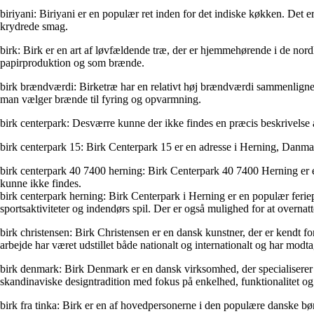
biriyani: Biriyani er en populær ret inden for det indiske køkken. Det er 
krydrede smag.
birk: Birk er en art af løvfældende træ, der er hjemmehørende i de nord
papirproduktion og som brænde.
birk brændværdi: Birketræ har en relativt høj brændværdi sammenlignet 
man vælger brænde til fyring og opvarmning.
birk centerpark: Desværre kunne der ikke findes en præcis beskrivelse 
birk centerpark 15: Birk Centerpark 15 er en adresse i Herning, Danma
birk centerpark 40 7400 herning: Birk Centerpark 40 7400 Herning er e
kunne ikke findes.
birk centerpark herning: Birk Centerpark i Herning er en populær feriepa
sportsaktiviteter og indendørs spil. Der er også mulighed for at overna
birk christensen: Birk Christensen er en dansk kunstner, der er kendt fo
arbejde har været udstillet både nationalt og internationalt og har modt
birk denmark: Birk Denmark er en dansk virksomhed, der specialiserer s
skandinaviske designtradition med fokus på enkelhed, funktionalitet o
birk fra tinka: Birk er en af hovedpersonerne i den populære danske b