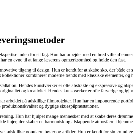
leveringsmetoder
og ekspertise inden for sit fag. Hun har arbejdet med en bred vifte af em
n har en evne til at fange læserens opmærksomhed og holde den fast.
 innovative tilgang til design. Hun er kendt for at skabe sko, der både e
kollektioner kombinerer moderne trends med klassiske elementer, og hun 
stallation. Hendes kunstværker er ofte abstrakte og ekspressive og afspe
 originalitet og kreativitet. Hendes kunstværker er ofte farverige og iø
har arbejdet på adskillige filmprojekter. Hun har en imponerende portfol
 produktionskvalitet og dygtige skuespilpræstationer.
igindretning. Hun har hjulpet mange mennesker med at skabe deres drømm
nkle linjer, der skaber en harmonisk og afslappende atmosfære i hjemme
revet adskillige populære bøger og artikler. Hun er kendt for sin grundig