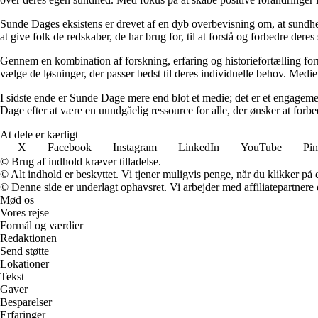
Sunde Dages eksistens er drevet af en dyb overbevisning om, at sundhe
at give folk de redskaber, de har brug for, til at forstå og forbedre der
Gennem en kombination af forskning, erfaring og historiefortælling fo
vælge de løsninger, der passer bedst til deres individuelle behov. Medie
I sidste ende er Sunde Dage mere end blot et medie; det er et engageme
Dage efter at være en uundgåelig ressource for alle, der ønsker at for
At dele er kærligt
X
Facebook
Instagram
LinkedIn
YouTube
Pin
© Brug af indhold kræver tilladelse.
© Alt indhold er beskyttet. Vi tjener muligvis penge, når du klikker på e
© Denne side er underlagt ophavsret. Vi arbejder med affiliatepartnere 
Mød os
Vores rejse
Formål og værdier
Redaktionen
Send støtte
Lokationer
Tekst
Gaver
Besparelser
Erfaringer