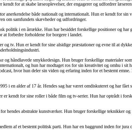
 kendt for at skabe læseoplevelser, der engagerer og udfordrer læseren
tor anerkendelse både nationalt og internationalt. Hun er kendt for sin v
eren om samfundets skævheder og udfordringer.
ansk politik i en årrække. Hun har besiddet forskellige positioner og har
or at forbedre forholdene for borgere i landet.
ter og tv. Hun er kendt for sine alsidige præstationer og evne til at dykk
underholdningsindustri.
ikke og håndlavede smykkedesign. Hun bruger forskellige materialer som 
ernationalt, og hun har modtaget ros for sin kreativitet og omhu i sit
odcast, hvor hun deler sin viden og erfaring inden for et bestemt emne. 
 1995 i en alder af 17 år. Hendes sag har været omdiskuteret og har få
r er kendt for sine roller i både film og tv-serier. Hun har optrådt i for
for hendes abstrakte kunstværker. Hun bruger forskellige teknikker og m
medlem af et bestemt politisk parti. Hun har en baggrund inden for jura og