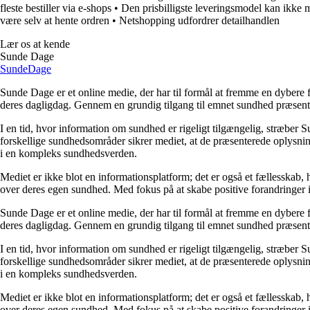
fleste bestiller via e-shops
•
Den prisbilligste leveringsmodel kan ikke 
være selv at hente ordren
•
Netshopping udfordrer detailhandlen
Lær os at kende
Sunde Dage
Sunde
Dage
Sunde Dage er et online medie, der har til formål at fremme en dybere f
deres dagligdag. Gennem en grundig tilgang til emnet sundhed præsentere
I en tid, hvor information om sundhed er rigeligt tilgængelig, stræber S
forskellige sundhedsområder sikrer mediet, at de præsenterede oplysninge
i en kompleks sundhedsverden.
Mediet er ikke blot en informationsplatform; det er også et fællesskab,
over deres egen sundhed. Med fokus på at skabe positive forandringer i
Sunde Dage er et online medie, der har til formål at fremme en dybere f
deres dagligdag. Gennem en grundig tilgang til emnet sundhed præsentere
I en tid, hvor information om sundhed er rigeligt tilgængelig, stræber S
forskellige sundhedsområder sikrer mediet, at de præsenterede oplysninge
i en kompleks sundhedsverden.
Mediet er ikke blot en informationsplatform; det er også et fællesskab,
over deres egen sundhed. Med fokus på at skabe positive forandringer i