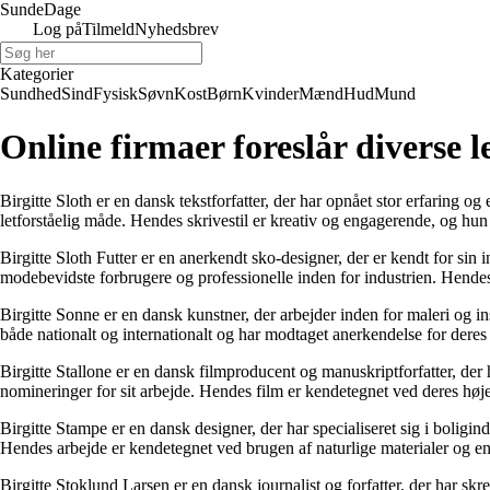
Sunde
Dage
Log på
Tilmeld
Nyhedsbrev
Kategorier
Sundhed
Sind
Fysisk
Søvn
Kost
Børn
Kvinder
Mænd
Hud
Mund
Online firmaer foreslår diverse 
Birgitte Sloth er en dansk tekstforfatter, der har opnået stor erfaring 
letforståelig måde. Hendes skrivestil er kreativ og engagerende, og hu
Birgitte Sloth Futter er en anerkendt sko-designer, der er kendt for sin
modebevidste forbrugere og professionelle inden for industrien. Hendes 
Birgitte Sonne er en dansk kunstner, der arbejder inden for maleri og in
både nationalt og internationalt og har modtaget anerkendelse for deres
Birgitte Stallone er en dansk filmproducent og manuskriptforfatter, der 
nomineringer for sit arbejde. Hendes film er kendetegnet ved deres høje
Birgitte Stampe er en dansk designer, der har specialiseret sig i bol
Hendes arbejde er kendetegnet ved brugen af naturlige materialer og e
Birgitte Stoklund Larsen er en dansk journalist og forfatter, der har sk