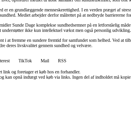
d er en grundlæggende menneskerettighed. I en verden præget af stress
es sundhed. Mediet arbejder derfor målrettet på at nedbryde barriererne f
rmidler Sunde Dage komplekse sundhedsemner på en letforståelig måde. D
t understøtter ikke kun intellektuel vækst men også personlig udvikling.
nt i at fremme en sundere fremtid for samfundet som helhed. Ved at tilb
bedre deres livskvalitet gennem sundhed og velvære.
terest
TikTok
Mail
RSS
t link og foretager et køb hos en forhandler.
og kan opnå indtægt ved køb via links. Ingen del af indholdet må kopiere