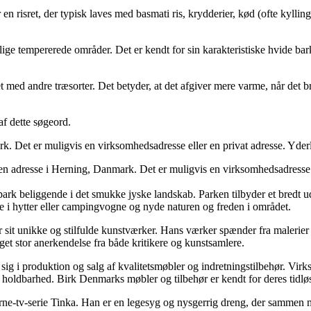
en risret, der typisk laves med basmati ris, krydderier, kød (ofte kylling
lige tempererede områder. Det er kendt for sin karakteristiske hvide bar
med andre træsorter. Det betyder, at det afgiver mere varme, når det b
af dette søgeord.
rk. Det er muligvis en virksomhedsadresse eller en privat adresse. Yde
n adresse i Herning, Danmark. Det er muligvis en virksomhedsadresse e
rk beliggende i det smukke jyske landskab. Parken tilbyder et bredt udva
tte i hytter eller campingvogne og nyde naturen og freden i området.
r sit unikke og stilfulde kunstværker. Hans værker spænder fra malerier 
aget stor anerkendelse fra både kritikere og kunstsamlere.
ig i produktion og salg af kvalitetsmøbler og indretningstilbehør. Virk
g holdbarhed. Birk Denmarks møbler og tilbehør er kendt for deres tidl
ørne-tv-serie Tinka. Han er en legesyg og nysgerrig dreng, der sammen