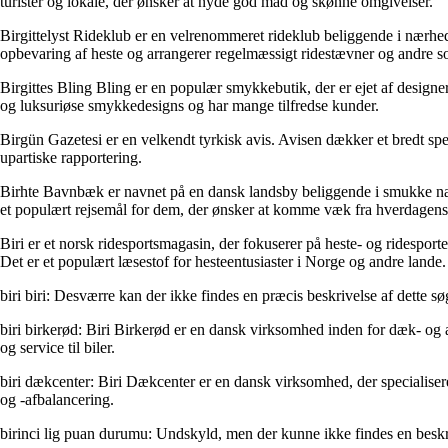
turister og lokale, der ønsker at nyde god mad og skønne omgivelser.
Birgittelyst Rideklub er en velrenommeret rideklub beliggende i nærheden
opbevaring af heste og arrangerer regelmæssigt ridestævner og andre s
Birgittes Bling Bling er en populær smykkebutik, der er ejet af designere
og luksuriøse smykkedesigns og har mange tilfredse kunder.
Birgün Gazetesi er en velkendt tyrkisk avis. Avisen dækker et bredt spe
upartiske rapportering.
Birhte Bavnbæk er navnet på en dansk landsby beliggende i smukke nat
et populært rejsemål for dem, der ønsker at komme væk fra hverdagens 
Biri er et norsk ridesportsmagasin, der fokuserer på heste- og ridespor
Det er et populært læsestof for hesteentusiaster i Norge og andre lande.
biri biri: Desværre kan der ikke findes en præcis beskrivelse af dette s
biri birkerød: Biri Birkerød er en dansk virksomhed inden for dæk- og 
og service til biler.
biri dækcenter: Biri Dækcenter er en dansk virksomhed, der specialiser
og -afbalancering.
birinci lig puan durumu: Undskyld, men der kunne ikke findes en beskri