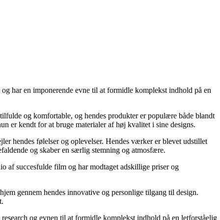
ner og har en imponerende evne til at formidle komplekst indhold på en
r stilfulde og komfortable, og hendes produkter er populære både blandt
er kendt for at bruge materialer af høj kvalitet i sine designs.
jler hendes følelser og oplevelser. Hendes værker er blevet udstillet
jnefaldende og skaber en særlig stemning og atmosfære.
io af succesfulde film og har modtaget adskillige priser og
ehjem gennem hendes innovative og personlige tilgang til design.
t.
e research og evnen til at formidle komplekst indhold på en letforståelig