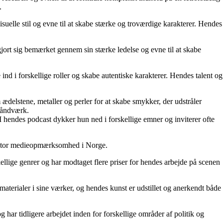
.
isuelle stil og evne til at skabe stærke og troværdige karakterer. Hendes
 gjort sig bemærket gennem sin stærke ledelse og evne til at skabe
e ind i forskellige roller og skabe autentiske karakterer. Hendes talent og
ædelstene, metaller og perler for at skabe smykker, der udstråler
 håndværk.
I hendes podcast dykker hun ned i forskellige emner og inviterer ofte
et stor medieopmærksomhed i Norge.
skellige genrer og har modtaget flere priser for hendes arbejde på scenen
aterialer i sine værker, og hendes kunst er udstillet og anerkendt både
 har tidligere arbejdet inden for forskellige områder af politik og