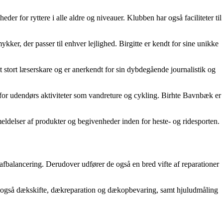
er for ryttere i alle aldre og niveauer. Klubben har også faciliteter til
ykker, der passer til enhver lejlighed. Birgitte er kendt for sine unikke
t stort læserskare og er anerkendt for sin dybdegående journalistik og
or udendørs aktiviteter som vandreture og cykling. Birhte Bavnbæk er
meldelser af produkter og begivenheder inden for heste- og ridesporten.
afbalancering. Derudover udfører de også en bred vifte af reparationer
der også dækskifte, dækreparation og dækopbevaring, samt hjuludmåling