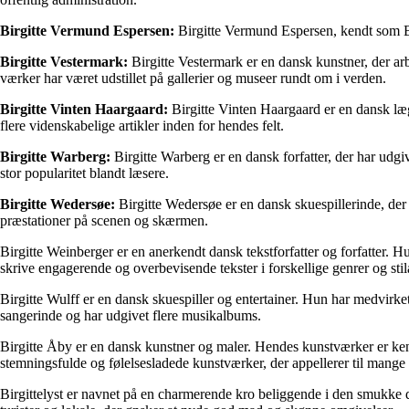
Birgitte Vermund Espersen:
Birgitte Vermund Espersen, kendt som Birgi
Birgitte Vestermark:
Birgitte Vestermark er en dansk kunstner, der ar
værker har været udstillet på gallerier og museer rundt om i verden.
Birgitte Vinten Haargaard:
Birgitte Vinten Haargaard er en dansk læg
flere videnskabelige artikler inden for hendes felt.
Birgitte Warberg:
Birgitte Warberg er en dansk forfatter, der har udgi
stor popularitet blandt læsere.
Birgitte Wedersøe:
Birgitte Wedersøe er en dansk skuespillerinde, der 
præstationer på scenen og skærmen.
Birgitte Weinberger er en anerkendt dansk tekstforfatter og forfatter. H
skrive engagerende og overbevisende tekster i forskellige genrer og stila
Birgitte Wulff er en dansk skuespiller og entertainer. Hun har medvirke
sangerinde og har udgivet flere musikalbums.
Birgitte Åby er en dansk kunstner og maler. Hendes kunstværker er kendt 
stemningsfulde og følelsesladede kunstværker, der appellerer til mange
Birgittelyst er navnet på en charmerende kro beliggende i den smukke da