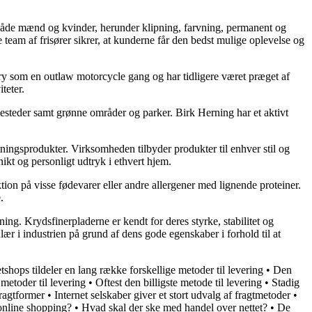
il både mænd og kvinder, herunder klipning, farvning, permanent og
e team af frisører sikrer, at kunderne får den bedst mulige oplevelse og
ry som en outlaw motorcycle gang og har tidligere været præget af
teter.
steder samt grønne områder og parker. Birk Herning har et aktivt
etningsprodukter. Virksomheden tilbyder produkter til enhver stil og
nikt og personligt udtryk i ethvert hjem.
aktion på visse fødevarer eller andre allergener med lignende proteiner.
.
ing. Krydsfinerpladerne er kendt for deres styrke, stabilitet og
r i industrien på grund af dens gode egenskaber i forhold til at
tshops tildeler en lang række forskellige metoder til levering
•
Den
 metoder til levering
•
Oftest den billigste metode til levering
•
Stadig
fragtformer
•
Internet selskaber giver et stort udvalg af fragtmetoder
•
online shopping?
•
Hvad skal der ske med handel over nettet?
•
De