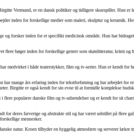
tte Vermund, er en dansk politiker og tidligere skuespiller. Hun er leder
bejder inden for forskellige medier som maleri, skulptur og keramik. He
e og forsker inden for et specifikt medicinsk område. Hun har bidraget 
vet flere bøger inden for forskellige genrer som skønlitteratur, krimi o
har medvirket i både teaterstykker, film og tv-serier. Hun er kendt for h
un har mange års erfaring inden for tekstforfatning og har arbejdet for e
rter. Birgitte er også kendt for sin evne til at formidle komplekse budsk
t i flere populære danske film og tv-udsendelser og er kendt for sit ch
for deres farverige og abstrakte stil og har været udstillet på flere gal
 forskellige mennesker.
nske natur. Kroen tilbyder en hyggelig atmosfære og serverer lækre trad