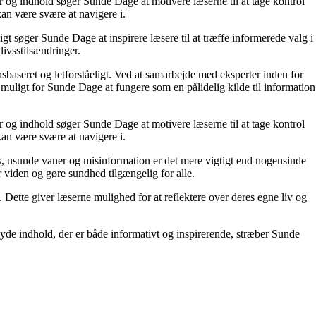
r og indhold søger Sunde Dage at motivere læserne til at tage kontrol
kan være svære at navigere i.
t søger Sunde Dage at inspirere læsere til at træffe informerede valg i
livsstilsændringer.
nsbaseret og letforståeligt. Ved at samarbejde med eksperter inden for
 muligt for Sunde Dage at fungere som en pålidelig kilde til information
r og indhold søger Sunde Dage at motivere læserne til at tage kontrol
kan være svære at navigere i.
, usunde vaner og misinformation er det mere vigtigt end nogensinde
or viden og gøre sundhed tilgængelig for alle.
ette giver læserne mulighed for at reflektere over deres egne liv og
yde indhold, der er både informativt og inspirerende, stræber Sunde