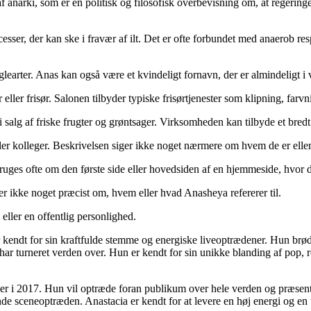
 af anarki, som er en politisk og filosofisk overbevisning om, at regeringe
sser, der kan ske i fravær af ilt. Det er ofte forbundet med anaerob resp
glearter. Anas kan også være et kvindeligt fornavn, der er almindeligt i v
ller frisør. Salonen tilbyder typiske frisørtjenester som klipning, farvn
 i salg af friske frugter og grøntsager. Virksomheden kan tilbyde et br
ller kolleger. Beskrivelsen siger ikke noget nærmere om hvem de er ell
bruges ofte om den første side eller hovedsiden af en hjemmeside, hvor 
er ikke noget præcist om, hvem eller hvad Anasheya refererer til.
eller en offentlig personlighed.
er kendt for sin kraftfulde stemme og energiske liveoptrædener. Hun b
har turneret verden over. Hun er kendt for sin unikke blanding af pop, 
r i 2017. Hun vil optræde foran publikum over hele verden og præsentere
e sceneoptræden. Anastacia er kendt for at levere en høj energi og en u