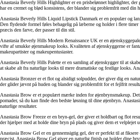
Anastasia Beverly Hills Highlighter er en prisbelønnet highlighter, de
har en cremet og blød konsistens, der blander sig problemfrit med din 
Anastasia Beverly Hills Liquid Lipstick Danmark er en populær og langt
Den flydende formel føles behagelig på læberne og holder i flere timer 
præcis den farve, der passer til din stil.
Anastasia Beverly Hills Modern Renaissance UK er en øjenskyggepalette
vifte af smukke øjenmakeup looks. Kvaliteten af ​​øjenskyggerne er fan
makeupartister og makeupentusiaster.
Anastasia Beverly Hills Palette er en samling af øjenskygger til at ska
at skabe alt fra naturlige looks til mere dramatiske og festlige looks. A
Anastasia Bronzer er et flot og alsidigt solpudder, der giver dig en natu
der glider jævnt på huden og blander sig problemfrit for et fejlfrit resul
Anastasia Brow er et populært mærke inden for øjenbrynsmakeup. Det til
pomader, så du kan finde den bedste løsning til dine øjenbryn. Anastas
naturlige resultater.
Anastasia Brow Freeze er en bryn-gel, der giver et holdbart og flot resu
der hjælper med at holde dine bryn på plads og giver dem et velplejet u
Anastasia Brow Gel er en gennemsigtig gel, der er perfekt til at fikser
præcist. Anastasia Brow Gel giver en naturlig finish og holder dine bryn p