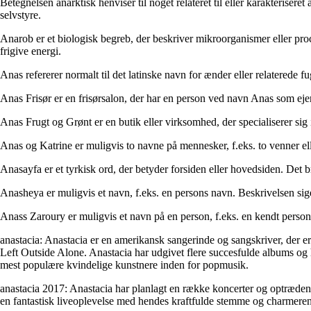
Betegnelsen anarktisk henviser til noget relateret til eller karakteriseret
selvstyre.
Anarob er et biologisk begreb, der beskriver mikroorganismer eller proce
frigive energi.
Anas refererer normalt til det latinske navn for ænder eller relaterede fu
Anas Frisør er en frisørsalon, der har en person ved navn Anas som ejer e
Anas Frugt og Grønt er en butik eller virksomhed, der specialiserer sig
Anas og Katrine er muligvis to navne på mennesker, f.eks. to venner e
Anasayfa er et tyrkisk ord, der betyder forsiden eller hovedsiden. Det 
Anasheya er muligvis et navn, f.eks. en persons navn. Beskrivelsen sig
Anass Zaroury er muligvis et navn på en person, f.eks. en kendt person 
anastacia: Anastacia er en amerikansk sangerinde og sangskriver, der 
Left Outside Alone. Anastacia har udgivet flere succesfulde albums og 
mest populære kvindelige kunstnere inden for popmusik.
anastacia 2017: Anastacia har planlagt en række koncerter og optrædene
en fantastisk liveoplevelse med hendes kraftfulde stemme og charmerend