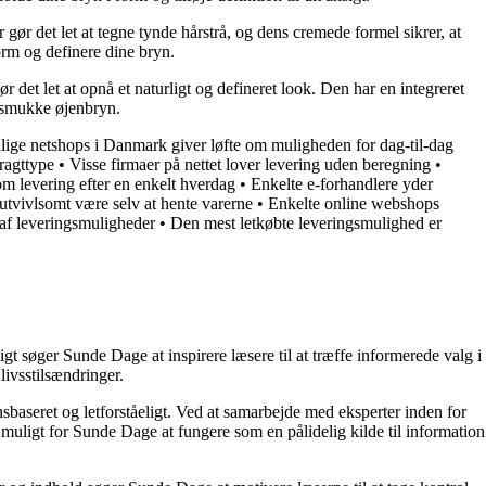
gør det let at tegne tynde hårstrå, og dens cremede formel sikrer, at
orm og definere dine bryn.
 det let at opnå et naturligt og defineret look. Den har en integreret
g smukke øjenbryn.
lige netshops i Danmark giver løfte om muligheden for dag-til-dag
ragttype
•
Visse firmaer på nettet lover levering uden beregning
•
om levering efter en enkelt hverdag
•
Enkelte e-forhandlere yder
utvivlsomt være selv at hente varerne
•
Enkelte online webshops
g af leveringsmuligheder
•
Den mest letkøbte leveringsmulighed er
t søger Sunde Dage at inspirere læsere til at træffe informerede valg i
livsstilsændringer.
nsbaseret og letforståeligt. Ved at samarbejde med eksperter inden for
 muligt for Sunde Dage at fungere som en pålidelig kilde til information