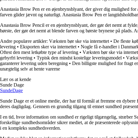
Anastasia Brow Pen er en øjenbrynsblyant, der giver dig mulighed for at 
farven glider jævnt og naturligt. Anastasia Brow Pen er langtidsholdbar
Anastasia Brow Pencil er en øjenbrynsblyant, der gør det nemt at fylde, 
børste, der gør det nemt at blende farven og børste brynene på plads. 
Andre populære artikler:
Væksten bør ske via internettet
•
De fleste kø
levering
•
Eksporten sker via internettet
•
Nogle få e-handler i Danmark
Oftest den mest letkøbte type af levering
•
Væksten bør ske via internet
gebyrfri levering
•
Typisk den mindst kostelige leveringsmodel
•
Vækste
garanterer levering uden beregning
•
Den billigste mulighed for fragt e
unægtelig selv at hente varerne
Lær os at kende
Sunde Dage
Sunde
Dage
Sunde Dage er et online medie, der har til formål at fremme en dybere f
deres dagligdag. Gennem en grundig tilgang til emnet sundhed præsentere
I en tid, hvor information om sundhed er rigeligt tilgængelig, stræber S
forskellige sundhedsområder sikrer mediet, at de præsenterede oplysninge
i en kompleks sundhedsverden.