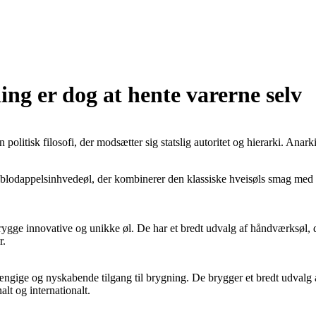
ing er dog at hente varerne selv
 en politisk filosofi, der modsætter sig statslig autoritet og hierarki. An
blodappelsinhvedeøl, der kombinerer den klassiske hveisøls smag med en
rygge innovative og unikke øl. De har et bredt udvalg af håndværksøl, d
r.
ængige og nyskabende tilgang til brygning. De brygger et bredt udvalg a
lt og internationalt.