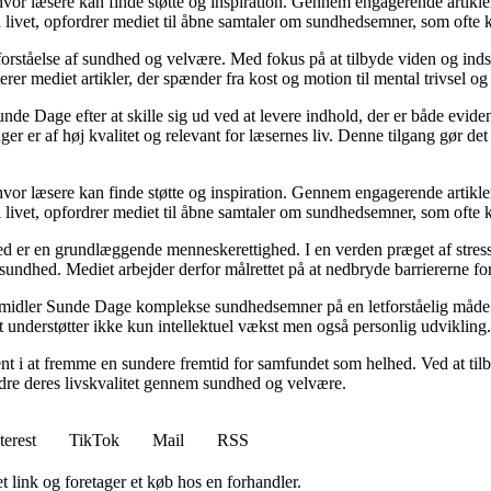
 hvor læsere kan finde støtte og inspiration. Gennem engagerende artikle
 livet, opfordrer mediet til åbne samtaler om sundhedsemner, som ofte 
orståelse af sundhed og velvære. Med fokus på at tilbyde viden og indsig
r mediet artikler, der spænder fra kost og motion til mental trivsel og 
unde Dage efter at skille sig ud ved at levere indhold, der er både evide
r er af høj kvalitet og relevant for læsernes liv. Denne tilgang gør det
 hvor læsere kan finde støtte og inspiration. Gennem engagerende artikle
 livet, opfordrer mediet til åbne samtaler om sundhedsemner, som ofte 
d er en grundlæggende menneskerettighed. I en verden præget af stress
es sundhed. Mediet arbejder derfor målrettet på at nedbryde barriererne f
rmidler Sunde Dage komplekse sundhedsemner på en letforståelig måde. D
t understøtter ikke kun intellektuel vækst men også personlig udvikling.
nt i at fremme en sundere fremtid for samfundet som helhed. Ved at tilb
bedre deres livskvalitet gennem sundhed og velvære.
terest
TikTok
Mail
RSS
t link og foretager et køb hos en forhandler.