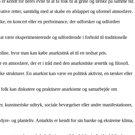
 kendt for deres evne til at få folk til at grine og tænke på samme tid.
vative retter, samtidig med at skabe en afslappet og uformel atmosfære.
tykke, en koncert eller en performance, der udforsker og udfordrer
 at være eksperimenterende og udfordrende i forhold til traditionelle
nline, hvor man kan købe anarkistisk øl til en nedsat pris.
er en atmosfære, der er i tråd med den anarkistiske æstetik og filosofi.
ke strukturer. En anarkist kan være en politisk aktivist, en tænker eller
vor folk kan diskutere og praktisere anarkisme og samarbejde om
eer, kunstneriske udtryk, sociale bevægelser eller andre manifestationer,
dyre- og planteliv. Antarktis er kendt for sin barske og ekstreme klima,