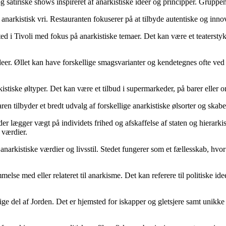
iriske shows inspireret af anarkistiske ideer og principper. Gruppen er
anarkistisk vri. Restauranten fokuserer på at tilbyde autentiske og inno
r sted i Tivoli med fokus på anarkistiske temaer. Det kan være et teaters
 ideer. Øllet kan have forskellige smagsvarianter og kendetegnes ofte ved
kistiske øltyper. Det kan være et tilbud i supermarkeder, på barer eller o
aren tilbyder et bredt udvalg af forskellige anarkistiske ølsorter og skab
der lægger vægt på individets frihed og afskaffelse af staten og hierarkis
 værdier.
r anarkistiske værdier og livsstil. Stedet fungerer som et fællesskab, h
melse med eller relateret til anarkisme. Det kan referere til politiske id
ige del af Jorden. Det er hjemsted for iskapper og gletsjere samt unikke 