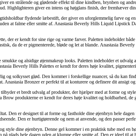
r giver en strålende og glødende effekt til dine kindben, brynben og an
hud. Highlighteren giver en intens og højglans finish, der fremhæver di
idsholdbar flydende læbestift, der giver en uforglemmelig farve og en m
uden at falme eller smitte af. Anastasia Beverly Hills Liquid Lipstick 
, der er kendt for sine rige og varme farver. Paletten indeholder både
tastisk, da de er pigmenterede, bløde og let at blande. Anastasia Bever
be smukke og alsidige øjenmakeup looks. Paletten indeholder et udvalg a
nastasia Beverly Hills Palettes er kendt for deres høje kvalitet, pigmente
rlig og solkysset glød. Den kommer i forskellige nuancer, så du kan finde
tat. Anastasia Bronzer er perfekt til at konturere og definere dit ansigt o
byder et bredt udvalg af produkter, der hjælper med at forme og style d
ia Brow produkterne er kendt for deres høje kvalitet og holdbarhed, de
ltat. Den er designet til at forme og fastholde dine øjenbryn hele dagen
dseende. Den er hurtigtørrende og nem at anvende, og den passer perfekt 
e og style dine øjenbryn. Denne gel kommer i en praktisk tube med en bø
å plads hele dagen uden at klumpe eller smitte af. Den er ideel til at hol