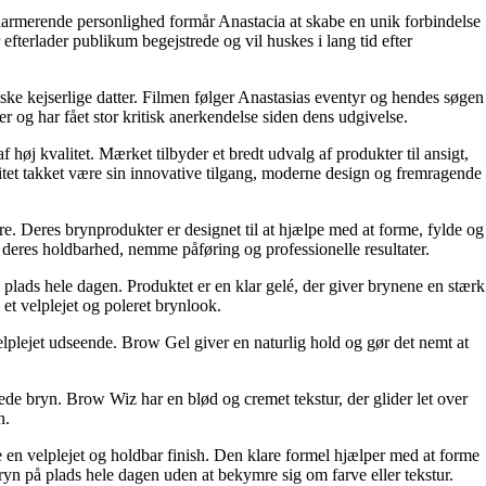
charmerende personlighed formår Anastacia at skabe en unik forbindelse
 efterlader publikum begejstrede og vil huskes i lang tid efter
ske kejserlige datter. Filmen følger Anastasias eventyr og hendes søgen
r og har fået stor kritisk anerkendelse siden dens udgivelse.
høj kvalitet. Mærket tilbyder et bredt udvalg af produkter til ansigt,
ritet takket være sin innovative tilgang, moderne design og fremragende
re. Deres brynprodukter er designet til at hjælpe med at forme, fylde og
 deres holdbarhed, nemme påføring og professionelle resultater.
 plads hele dagen. Produktet er en klar gelé, der giver brynene en stærk
 et velplejet og poleret brynlook.
velplejet udseende. Brow Gel giver en naturlig hold og gør det nemt at
ede bryn. Brow Wiz har en blød og cremet tekstur, der glider let over
n.
ne en velplejet og holdbar finish. Den klare formel hjælper med at forme
ryn på plads hele dagen uden at bekymre sig om farve eller tekstur.