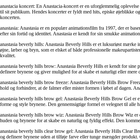
anastacia koncert: En Anastacia-koncert er en uforglemmelig oplevelse
til sit publikum. Hendes koncerter er fyldt med hits, episke øjeblikke og
koncerten.
anastasia: Anastasia er en populær animationsfilm fra 1997, der er base
efter sin fortid og identitet. Anastasia er kendt for sin smukke animati
anastasia beverly hills: Anastasia Beverly Hills er et luksuriøst mærke 
øjne, læber og bryn, som er elsket af både professionelle makeupartist
kvalitet.
anastasia beverly hills brow: Anastasia Beverly Hills er kendt for sine
definere brynene og giver mulighed for at skabe et naturligt eller mere
anastasia beverly hills brow freeze: Anastasia Beverly Hills Brow Freez
hold og forhindrer, at de falmer eller mister formen i løbet af dagen. A
anastasia beverly hills brow gel: Anastasia Beverly Hills Brow Gel er en
forme og style brynene. Den gennemsigtige formel er velegnet til alle 
anastasia beverly hills brow wiz: Anastasia Beverly Hills Brow Wiz er e
huden og brynene for at skabe en naturlig og fyldig effekt. Den kommer 
anastasia beverly hills clear brow gel: Anastasia Beverly Hills Clear Br
og definere brynene uden at tilføje farve eller tunge mængder produkt. 