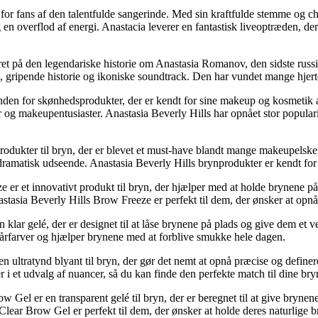
 for fans af den talentfulde sangerinde. Med sin kraftfulde stemme og 
 en overflod af energi. Anastacia leverer en fantastisk liveoptræden, der
ret på den legendariske historie om Anastasia Romanov, den sidste russi
on, gripende historie og ikoniske soundtrack. Den har vundet mange hjerte
inden for skønhedsprodukter, der er kendt for sine makeup og kosmetik af 
er og makeupentusiaster. Anastasia Beverly Hills har opnået stor popula
 produkter til bryn, der er blevet et must-have blandt mange makeupelske
 dramatisk udseende. Anastasia Beverly Hills brynprodukter er kendt for
e er et innovativt produkt til bryn, der hjælper med at holde brynene på
nastasia Beverly Hills Brow Freeze er perfekt til dem, der ønsker at opnå
 klar gelé, der er designet til at låse brynene på plads og give dem et 
hårfarver og hjælper brynene med at forblive smukke hele dagen.
n ultratynd blyant til bryn, der gør det nemt at opnå præcise og definer
i et udvalg af nuancer, så du kan finde den perfekte match til dine bry
ow Gel er en transparent gelé til bryn, der er beregnet til at give bryne
Clear Brow Gel er perfekt til dem, der ønsker at holde deres naturlige b