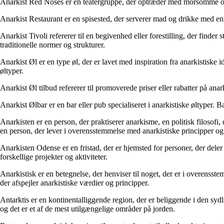
Anarkist Red Noses er en teatergruppe, der optræder med morsomme og sat
Anarkist Restaurant er en spisested, der serverer mad og drikke med en 
Anarkist Tivoli refererer til en begivenhed eller forestilling, der finde
traditionelle normer og strukturer.
Anarkist Øl er en type øl, der er lavet med inspiration fra anarkistiske
øltyper.
Anarkist Øl tilbud refererer til promoverede priser eller rabatter på anar
Anarkist Ølbar er en bar eller pub specialiseret i anarkistiske øltyper. B
Anarkisten er en person, der praktiserer anarkisme, en politisk filosofi, 
en person, der lever i overensstemmelse med anarkistiske principper og
Anarkisten Odense er en fristad, der er hjemsted for personer, der dele
forskellige projekter og aktiviteter.
Anarkistisk er en betegnelse, der henviser til noget, der er i overensstem
der afspejler anarkistiske værdier og principper.
Antarktis er en kontinentalliggende region, der er beliggende i den sydl
og det er et af de mest utilgængelige områder på jorden.