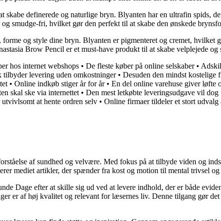
skabe definerede og naturlige bryn. Blyanten har en ultrafin spids, der 
 og smudge-fri, hvilket gør den perfekt til at skabe den ønskede brynsf
forme og style dine bryn. Blyanten er pigmenteret og cremet, hvilket gør
Anastasia Brow Pencil er et must-have produkt til at skabe velplejede o
ber hos internet webshops
•
De fleste køber på online selskaber
•
Adskil
 tilbyder levering uden omkostninger
•
Desuden den mindst kostelige f
tet
•
Online indkøb stiger år for år
•
En del online varehuse giver løfte 
n skal ske via internettet
•
Den mest letkøbte leveringsudgave vil dog 
r utvivlsomt at hente ordren selv
•
Online firmaer tildeler et stort udval
orståelse af sundhed og velvære. Med fokus på at tilbyde viden og indsig
r mediet artikler, der spænder fra kost og motion til mental trivsel og 
unde Dage efter at skille sig ud ved at levere indhold, der er både evide
r er af høj kvalitet og relevant for læsernes liv. Denne tilgang gør det