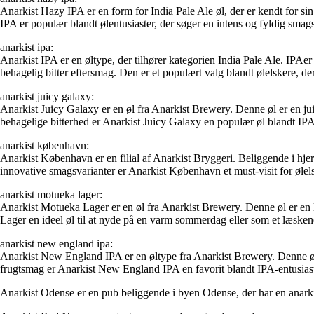
Anarkist Hazy IPA er en form for India Pale Ale øl, der er kendt for si
IPA er populær blandt ølentusiaster, der søger en intens og fyldig smag
anarkist ipa:
Anarkist IPA er en øltype, der tilhører kategorien India Pale Ale. IPAer
behagelig bitter eftersmag. Den er et populært valg blandt ølelskere, de
anarkist juicy galaxy:
Anarkist Juicy Galaxy er en øl fra Anarkist Brewery. Denne øl er en juic
behagelige bitterhed er Anarkist Juicy Galaxy en populær øl blandt IPA
anarkist københavn:
Anarkist København er en filial af Anarkist Bryggeri. Beliggende i hjer
innovative smagsvarianter er Anarkist København et must-visit for ølel
anarkist motueka lager:
Anarkist Motueka Lager er en øl fra Anarkist Brewery. Denne øl er en 
Lager en ideel øl til at nyde på en varm sommerdag eller som et læskende 
anarkist new england ipa:
Anarkist New England IPA er en øltype fra Anarkist Brewery. Denne øl 
frugtsmag er Anarkist New England IPA en favorit blandt IPA-entusiast
Anarkist Odense er en pub beliggende i byen Odense, der har en anarkis