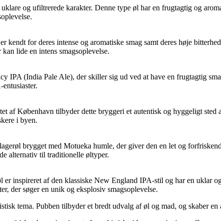
n uklare og ufiltrerede karakter. Denne type øl har en frugtagtig og aro
soplevelse.
 er kendt for deres intense og aromatiske smag samt deres høje bitterhed
r kan lide en intens smagsoplevelse.
y IPA (India Pale Ale), der skiller sig ud ved at have en frugtagtig sma
-entusiaster.
tet af København tilbyder dette bryggeri et autentisk og hyggeligt sted
skere i byen.
lagerøl brygget med Motueka humle, der giver den en let og forfriskend
alternativ til traditionelle øltyper.
er inspireret af den klassiske New England IPA-stil og har en uklar og
er, der søger en unik og eksplosiv smagsoplevelse.
tisk tema. Pubben tilbyder et bredt udvalg af øl og mad, og skaber en a