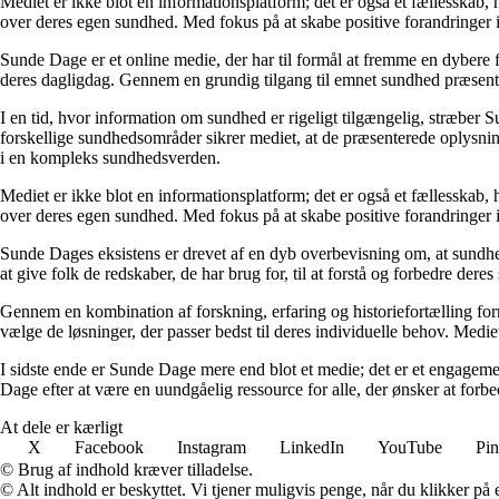
Mediet er ikke blot en informationsplatform; det er også et fællesskab,
over deres egen sundhed. Med fokus på at skabe positive forandringer i
Sunde Dage er et online medie, der har til formål at fremme en dybere f
deres dagligdag. Gennem en grundig tilgang til emnet sundhed præsentere
I en tid, hvor information om sundhed er rigeligt tilgængelig, stræber S
forskellige sundhedsområder sikrer mediet, at de præsenterede oplysninge
i en kompleks sundhedsverden.
Mediet er ikke blot en informationsplatform; det er også et fællesskab,
over deres egen sundhed. Med fokus på at skabe positive forandringer i
Sunde Dages eksistens er drevet af en dyb overbevisning om, at sundhe
at give folk de redskaber, de har brug for, til at forstå og forbedre der
Gennem en kombination af forskning, erfaring og historiefortælling fo
vælge de løsninger, der passer bedst til deres individuelle behov. Medie
I sidste ende er Sunde Dage mere end blot et medie; det er et engageme
Dage efter at være en uundgåelig ressource for alle, der ønsker at for
At dele er kærligt
X
Facebook
Instagram
LinkedIn
YouTube
Pin
© Brug af indhold kræver tilladelse.
© Alt indhold er beskyttet. Vi tjener muligvis penge, når du klikker på e