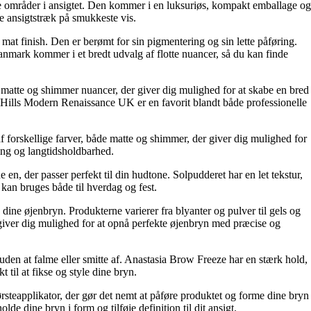
dre områder i ansigtet. Den kommer i en luksuriøs, kompakt emballage og
ne ansigtstræk på smukkeste vis.
at finish. Den er berømt for sin pigmentering og sin lette påføring.
Danmark kommer i et bredt udvalg af flotte nuancer, så du kan finde
 matte og shimmer nuancer, der giver dig mulighed for at skabe en bred
ly Hills Modern Renaissance UK er en favorit blandt både professionelle
f forskellige farver, både matte og shimmer, der giver dig mulighed for
ring og langtidsholdbarhed.
 en, der passer perfekt til din hudtone. Solpudderet har en let tekstur,
g kan bruges både til hverdag og fest.
ine øjenbryn. Produkterne varierer fra blyanter og pulver til gels og
 giver dig mulighed for at opnå perfekte øjenbryn med præcise og
 uden at falme eller smitte af. Anastasia Brow Freeze har en stærk hold,
til at fikse og style dine bryn.
rsteapplikator, der gør det nemt at påføre produktet og forme dine bryn
de dine bryn i form og tilføje definition til dit ansigt.