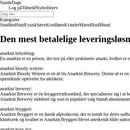
Sunde
Dage
Log på
Tilmeld
Nyhedsbrev
Kategorier
Sundhed
Sind
Fysisk
Søvn
Kost
Børn
Kvinder
Mænd
Hud
Mund
Den mest betalelige leveringsløsn
anarkist betydning:
En anarkist er en person, der tror på eller praktiserer anarki, hvilket er
anarkist bloody weizen:
Anarkist Bloody Weizen er en øl fra Anarkist Brewery. Denne øl er en 
spændende oplevelse for ølelskere.
anarkist brewery:
Anarkist Brewery er en bryggerivirksomhed, der specialiserer sig i at b
Anarkist Brewery etableret sig som et populært valg blandt ølentusiaste
anarkist bryggeri:
Anarkist Bryggeri er en dansk ølproducent, der er kendt for deres uafh
håndværk og kvalitet er Anarkist Bryggeri blevet anerkendt både nationa
anarkist hazy ipa: