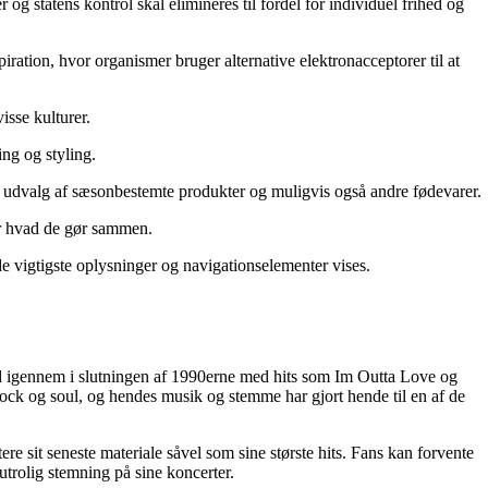
r og statens kontrol skal elimineres til fordel for individuel frihed og
iration, hvor organismer bruger alternative elektronacceptorer til at
isse kulturer.
ing og styling.
edt udvalg af sæsonbestemte produkter og muligvis også andre fødevarer.
er hvad de gør sammen.
de vigtigste oplysninger og navigationselementer vises.
rød igennem i slutningen af 1990erne med hits som Im Outta Love og
rock og soul, og hendes musik og stemme har gjort hende til en af de
 sit seneste materiale såvel som sine største hits. Fans kan forvente
trolig stemning på sine koncerter.