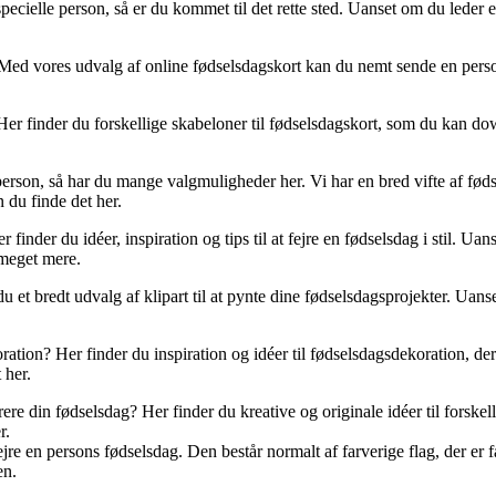
ecielle person, så er du kommet til det rette sted. Uanset om du leder eft
Med vores udvalg af online fødselsdagskort kan du nemt sende en person
Her finder du forskellige skabeloner til fødselsdagskort, som du kan do
 person, så har du mange valgmuligheder her. Vi har en bred vifte af fø
n du finde det her.
inder du idéer, inspiration og tips til at fejre en fødselsdag i stil. Ua
 meget mere.
du et bredt udvalg af klipart til at pynte dine fødselsdagsprojekter. Uans
ation? Her finder du inspiration og idéer til fødselsdagsdekoration, der 
 her.
e din fødselsdag? Her finder du kreative og originale idéer til forskelli
r.
jre en persons fødselsdag. Den består normalt af farverige flag, der er fa
en.