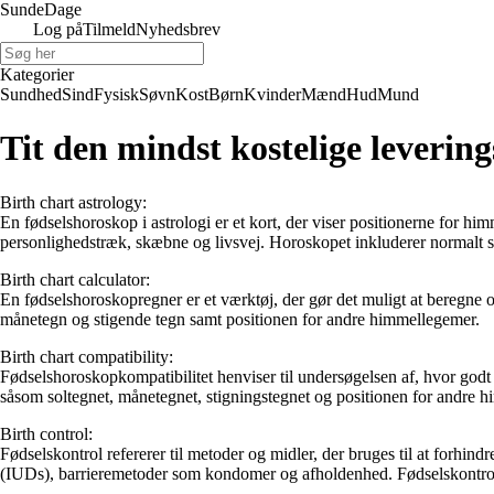
Sunde
Dage
Log på
Tilmeld
Nyhedsbrev
Kategorier
Sundhed
Sind
Fysisk
Søvn
Kost
Børn
Kvinder
Mænd
Hud
Mund
Tit den mindst kostelige leverin
Birth chart astrology:
En fødselshoroskop i astrologi er et kort, der viser positionerne for hi
personlighedstræk, skæbne og livsvej. Horoskopet inkluderer normalt s
Birth chart calculator:
En fødselshoroskopregner er et værktøj, der gør det muligt at beregne 
månetegn og stigende tegn samt positionen for andre himmellegemer.
Birth chart compatibility:
Fødselshoroskopkompatibilitet henviser til undersøgelsen af, hvor godt
såsom soltegnet, månetegnet, stigningstegnet og positionen for andre h
Birth control:
Fødselskontrol refererer til metoder og midler, der bruges til at forhin
(IUDs), barrieremetoder som kondomer og afholdenhed. Fødselskontrol 