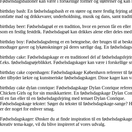
Fødselsdagsballoner kan være i forskellige former og størrelser og kan
birthday bash: En fødselsdagsbash er en større og mere festlig fejring 
omfatte mad og drikkevarer, underholdning, musik og dans, samt traditi
birthday beer: Fødselsdagsøl er en tradition, hvor en person får en elle
som en festlig festdrik. Fødselsdagsøl kan drikkes alene eller deles me
birthday boy: Fødselsdagsdreng er en betegnelse, der bruges til at beskr
modtager gaver og lykønskninger på deres særlige dag. En fødselsdagsdr
birthday cake: Fødselsdagskage er en traditionel del af fødselsdagsfejrin
f.eks. fødselsdagsøjeblikket. Fødselsdagskager kan være i forskellige 
birthday cake copenhagen: Fødselsdagskage København refererer til fød
der tilbyder lækre og kunstneriske fødselsdagskager. Disse kager kan vær
birthday cake dylan conrique: Fødselsdagskage Dylan Conrique refererer
Chicken Girls og for sin musikkarriere. En fødselsdagskage Dylan Conri
til en fan eller til en fødselsdagsfejring med temaet Dylan Conrique.
Fødselsdagskage tekster: Søger du tekster til fødselsdagskage-sange? Her
er der noget for enhver smag.
Fødselsdagskager: Ønsker du at finde inspiration til en fødselsdagskag
kreativ tema-kage, vil du blive inspireret af vores udvalg.