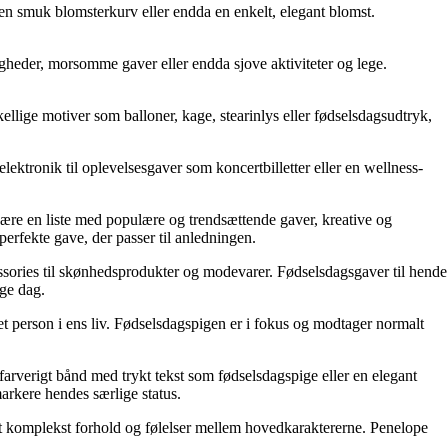
 en smuk blomsterkurv eller endda en enkelt, elegant blomst.
ttigheder, morsomme gaver eller endda sjove aktiviteter og lege.
kellige motiver som balloner, kage, stearinlys eller fødselsdagsudtryk,
elektronik til oplevelsesgaver som koncertbilletter eller en wellness-
 være en liste med populære og trendsættende gaver, kreative og
erfekte gave, der passer til anledningen.
cessories til skønhedsprodukter og modevarer. Fødselsdagsgaver til hende
ge dag.
ket person i ens liv. Fødselsdagspigen er i fokus og modtager normalt
farverigt bånd med trykt tekst som fødselsdagspige eller en elegant
arkere hendes særlige status.
et komplekst forhold og følelser mellem hovedkaraktererne. Penelope