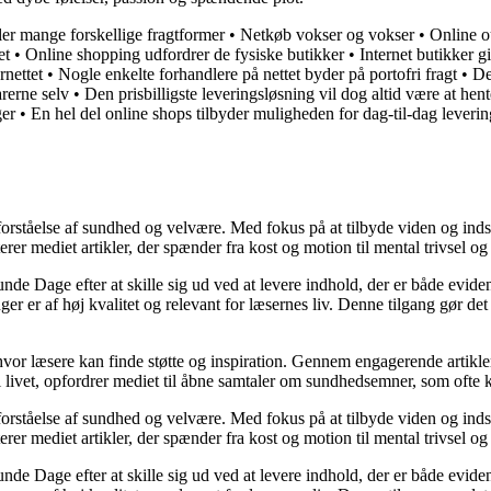
ler mange forskellige fragtformer
•
Netkøb vokser og vokser
•
Online o
et
•
Online shopping udfordrer de fysiske butikker
•
Internet butikker g
rnettet
•
Nogle enkelte forhandlere på nettet byder på portofri fragt
•
De
arerne selv
•
Den prisbilligste leveringsløsning vil dog altid være at hen
ger
•
En hel del online shops tilbyder muligheden for dag-til-dag leverin
orståelse af sundhed og velvære. Med fokus på at tilbyde viden og indsig
r mediet artikler, der spænder fra kost og motion til mental trivsel og 
unde Dage efter at skille sig ud ved at levere indhold, der er både evide
r er af høj kvalitet og relevant for læsernes liv. Denne tilgang gør det
 hvor læsere kan finde støtte og inspiration. Gennem engagerende artikle
 livet, opfordrer mediet til åbne samtaler om sundhedsemner, som ofte 
orståelse af sundhed og velvære. Med fokus på at tilbyde viden og indsig
r mediet artikler, der spænder fra kost og motion til mental trivsel og 
unde Dage efter at skille sig ud ved at levere indhold, der er både evide