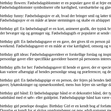
birthday flowers: Fødselsdagsblomster er en populær gave til at fejre 
Fødselsdagsblomster symboliserer ofte kærlighed, værdsættelse og glæde
birthday funny: Fødselsdagssjov er alt, hvad der bringer smil og latter 
Fødselsdagssjov er en måde at løsne stemningen og skabe en afslappet 
birthday gif: En fødselsdagsgif er en kort, animeret grafik, der typisk 
der bevæger sig og gentager sig. Fødselsdagsgifs er populære at sende so
birthday gift: En fødselsdagsgave er en gave, der gives til en person på 
weekend. Fødselsdagsgaver er en måde at vise kærlighed, omsorg og væ
birthday gift ideas: Fødselsdagsgaveideer er forskellige forslag og insp
personlige gaver eller specifikke gaveideer baseret på personens intere
birthday gifts for her: Fødselsdagsgaver til hende er gaver, der er spec
kan variere afhængigt af hendes personlige smag og præferencer, og de
birthday girl: En fødselsdagspige er en person, der fejres på hendes fød
gaver, lykønskninger og opmærksomhed, mens hun fejrer sin særlige d
birthday girl bånd: Et fødselsdagspige bånd er et dekorativt bånd, der 
satinbånd med et sølv- eller guldprint. Fødselsdagspige bånd kan være 
birthday girl penelope douglas: Birthday Girl er en kendt bog af forf
Douglas er kendt for at skrive ungdomsbøger og new adult-romaner me