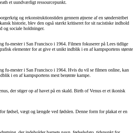
 Death et uundværligt ressourcepunkt.
 borgerkrig og rekonstruktionstiden gennem øjnene af en sønderstribet
nsk historie, blev den også stærkt kritiseret for sit racistiske indhold
ed og sociale holdninger.
g fu-mester i San Francisco i 1964. Filmen fokuserer på Lees tidlige
isk elementer for at give et unikt indblik i en af ​​kampsportens største
 fu-mester i San Francisco i 1964. Hvis du vil se filmen online, kan
ndblik i en af ​​kampsportens mest berømte kampe.
us, der stiger op af havet på en skald. Birth of Venus er et ikonisk
nkt for fødsel, vægt og længde ved fødslen. Denne form for plakat er en
l indretning, der indeholder barnets navn, fødselsdato, tidspunkt for