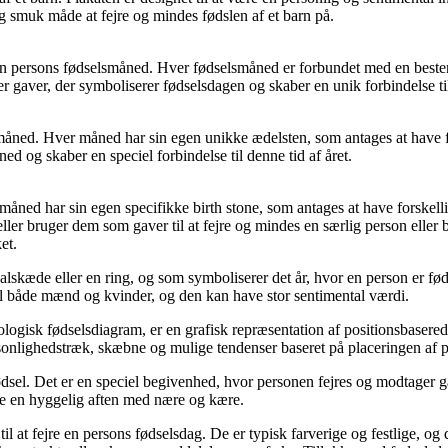
 smuk måde at fejre og mindes fødslen af ​​et barn på.
re en persons fødselsmåned. Hver fødselsmåned er forbundet med en bestemt
er gaver, der symboliserer fødselsdagen og skaber en unik forbindelse t
småned. Hver måned har sin egen unikke ædelsten, som antages at have f
d og skaber en speciel forbindelse til denne tid af året.
r måned har sin egen specifikke birth stone, som antages at have forske
ler bruger dem som gaver til at fejre og mindes en særlig person eller 
et.
alskæde eller en ring, og som symboliserer det år, hvor en person er født
il både mænd og kvinder, og den kan have stor sentimental værdi.
ologisk fødselsdiagram, er en grafisk repræsentation af positionsbasered
personlighedstræk, skæbne og mulige tendenser baseret på placeringen af
ødsel. Det er en speciel begivenhed, hvor personen fejres og modtager 
bare en hyggelig aften med nære og kære.
il at fejre en persons fødselsdag. De er typisk farverige og festlige, og