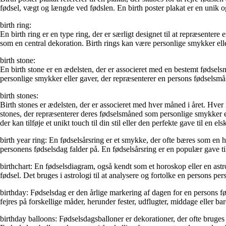
fødsel, vægt og længde ved fødslen. En birth poster plakat er en unik og
birth ring:
En birth ring er en type ring, der er særligt designet til at repræsente
som en central dekoration. Birth rings kan være personlige smykker ell
birth stone:
En birth stone er en ædelsten, der er associeret med en bestemt fødsel
personlige smykker eller gaver, der repræsenterer en persons fødselsmåne
birth stones:
Birth stones er ædelsten, der er associeret med hver måned i året. Hve
stones, der repræsenterer deres fødselsmåned som personlige smykker el
der kan tilføje et unikt touch til din stil eller den perfekte gave til en elsk
birth year ring: En fødselsårsring er et smykke, der ofte bæres som en h
personens fødselsdag falder på. En fødselsårsring er en populær gave t
birthchart: En fødselsdiagram, også kendt som et horoskop eller en astr
fødsel. Det bruges i astrologi til at analysere og fortolke en persons 
birthday: Fødselsdag er den årlige markering af dagen for en persons f
fejres på forskellige måder, herunder fester, udflugter, middage eller 
birthday balloons: Fødselsdagsballoner er dekorationer, der ofte bruges t