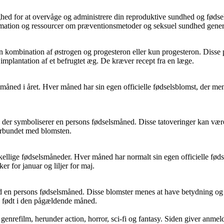
ghed for at overvåge og administrere din reproduktive sundhed og fødse
ormation og ressourcer om præventionsmetoder og seksuel sundhed gener
kombination af østrogen og progesteron eller kun progesteron. Disse pille
mplantation af et befrugtet æg. De kræver recept fra en læge.
måned i året. Hver måned har sin egen officielle fødselsblomst, der me
der symboliserer en persons fødselsmåned. Disse tatoveringer kan være in
forbundet med blomsten.
rskellige fødselsmåneder. Hver måned har normalt sin egen officielle fød
er for januar og liljer for maj.
 en persons fødselsmåned. Disse blomster menes at have betydning og sy
n født i den pågældende måned.
nrefilm, herunder action, horror, sci-fi og fantasy. Siden giver anmelde