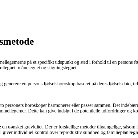
gsmetode
mmellegemerne på et specifikt tidspunkt og sted i forhold til en persons 
oltegnet, månetegnet og stigningstegnet.
og generere en persons fødselshoroskop baseret på deres fødselsdato, ti
 to personers horoskoper harmonerer eller passer sammen. Det indebærer
immellegemer. Dette kan give indsigt i de potentielle udfordringer og k
dre en uønsket graviditet. Der er forskellige metoder tilgængelige, såso
giver individuel kontrol over reproduktiv sundhed og familieplanlægn