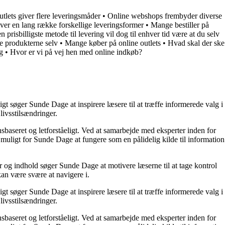
utlets giver flere leveringsmåder
•
Online webshops frembyder diverse
iver en lang række forskellige leveringsformer
•
Mange bestiller på
n prisbilligste metode til levering vil dog til enhver tid være at du selv
te produkterne selv
•
Mange køber på online outlets
•
Hvad skal der ske
g
•
Hvor er vi på vej hen med online indkøb?
t søger Sunde Dage at inspirere læsere til at træffe informerede valg i
livsstilsændringer.
nsbaseret og letforståeligt. Ved at samarbejde med eksperter inden for
 muligt for Sunde Dage at fungere som en pålidelig kilde til information
r og indhold søger Sunde Dage at motivere læserne til at tage kontrol
kan være svære at navigere i.
t søger Sunde Dage at inspirere læsere til at træffe informerede valg i
livsstilsændringer.
nsbaseret og letforståeligt. Ved at samarbejde med eksperter inden for