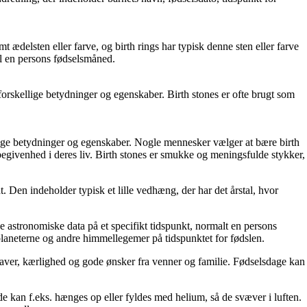
 ædelsten eller farve, og birth rings har typisk denne sten eller farve
il en persons fødselsmåned.
orskellige betydninger og egenskaber. Birth stones er ofte brugt som
llige betydninger og egenskaber. Nogle mennesker vælger at bære birth
begivenhed i deres liv. Birth stones er smukke og meningsfulde stykker,
. Den indeholder typisk et lille vedhæng, der har det årstal, hvor
e astronomiske data på et specifikt tidspunkt, normalt en persons
 planeterne og andre himmellegemer på tidspunktet for fødslen.
gaver, kærlighed og gode ønsker fra venner og familie. Fødselsdage kan
 de kan f.eks. hænges op eller fyldes med helium, så de svæver i luften.