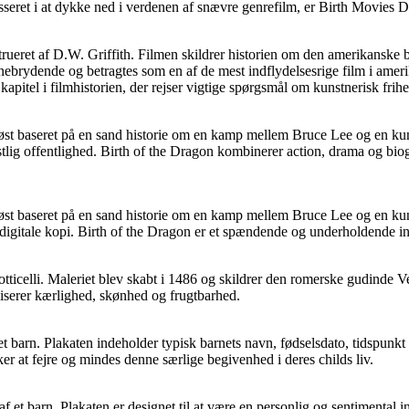
resseret i at dykke ned i verdenen af ​​snævre genrefilm, er Birth Movies
strueret af D.W. Griffith. Filmen skildrer historien om den amerikanske
ebrydende og betragtes som en af ​​de mest indflydelsesrige film i amerika
kapitel i filmhistorien, der rejser vigtige spørgsmål om kunstnerisk frih
løst baseret på en sand historie om en kamp mellem Bruce Lee og en kun
ig offentlighed. Birth of the Dragon kombinerer action, drama og biograf
øst baseret på en sand historie om en kamp mellem Bruce Lee og en kung
n digitale kopi. Birth of the Dragon er et spændende og underholdende i
ticelli. Maleriet blev skabt i 1486 og skildrer den romerske gudinde Ven
serer kærlighed, skønhed og frugtbarhed.
f ​​et barn. Plakaten indeholder typisk barnets navn, fødselsdato, tidspu
er at fejre og mindes denne særlige begivenhed i deres childs liv.
n af ​​et barn. Plakaten er designet til at være en personlig og sentimenta