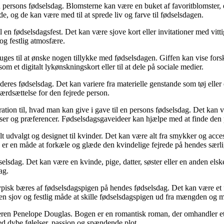
en persons fødselsdag. Blomsterne kan være en buket af favoritblomster,
, og de kan være med til at sprede liv og farve til fødselsdagen.
til en fødselsdagsfest. Det kan være sjove kort eller invitationer med vi
og festlig atmosfære.
bruges til at ønske nogen tillykke med fødselsdagen. Giffen kan vise fors
m et digitalt lykønskningskort eller til at dele på sociale medier.
deres fødselsdag. Det kan variere fra materielle genstande som tøj eller 
rdsættelse for den fejrede person.
iration til, hvad man kan give i gave til en persons fødselsdag. Det kan
sser og præferencer. Fødselsdagsgaveideer kan hjælpe med at finde den p
ielt udvalgt og designet til kvinder. Det kan være alt fra smykker og ac
 er en måde at forkæle og glæde den kvindelige fejrede på hendes særli
selsdag. Det kan være en kvinde, pige, datter, søster eller en anden els
ag.
typisk bæres af fødselsdagspigen på hendes fødselsdag. Det kan være et 
en sjov og festlig måde at skille fødselsdagspigen ud fra mængden og m
atteren Penelope Douglas. Bogen er en romantisk roman, der omhandler 
d dybe følelser, passion og spændende plot.