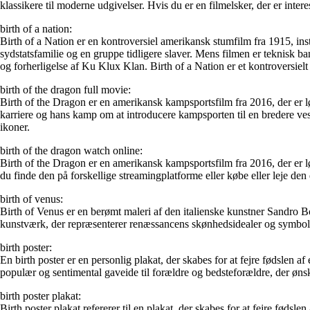
klassikere til moderne udgivelser. Hvis du er en filmelsker, der er inte
birth of a nation:
Birth of a Nation er en kontroversiel amerikansk stumfilm fra 1915, in
sydstatsfamilie og en gruppe tidligere slaver. Mens filmen er teknisk ban
og forherligelse af Ku Klux Klan. Birth of a Nation er et kontroversielt 
birth of the dragon full movie:
Birth of the Dragon er en amerikansk kampsportsfilm fra 2016, der er 
karriere og hans kamp om at introducere kampsporten til en bredere vestl
ikoner.
birth of the dragon watch online:
Birth of the Dragon er en amerikansk kampsportsfilm fra 2016, der er l
du finde den på forskellige streamingplatforme eller købe eller leje de
birth of venus:
Birth of Venus er en berømt maleri af den italienske kunstner Sandro Bot
kunstværk, der repræsenterer renæssancens skønhedsidealer og symboli
birth poster:
En birth poster er en personlig plakat, der skabes for at fejre fødslen a
populær og sentimental gaveide til forældre og bedsteforældre, der ønsk
birth poster plakat:
Birth poster plakat refererer til en plakat, der skabes for at fejre fødsle