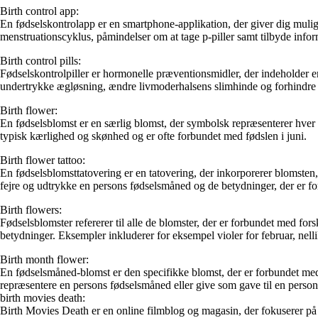
Birth control app:
En fødselskontrolapp er en smartphone-applikation, der giver dig muli
menstruationscyklus, påmindelser om at tage p-piller samt tilbyde inf
Birth control pills:
Fødselskontrolpiller er hormonelle præventionsmidler, der indeholder en 
undertrykke ægløsning, ændre livmoderhalsens slimhinde og forhindre i
Birth flower:
En fødselsblomst er en særlig blomst, der symbolsk repræsenterer hver 
typisk kærlighed og skønhed og er ofte forbundet med fødslen i juni.
Birth flower tattoo:
En fødselsblomsttatovering er en tatovering, der inkorporerer blomsten, 
fejre og udtrykke en persons fødselsmåned og de betydninger, der er 
Birth flowers:
Fødselsblomster refererer til alle de blomster, der er forbundet med fo
betydninger. Eksempler inkluderer for eksempel violer for februar, nellik
Birth month flower:
En fødselsmåned-blomst er den specifikke blomst, der er forbundet med
repræsentere en persons fødselsmåned eller give som gave til en perso
birth movies death:
Birth Movies Death er en online filmblog og magasin, der fokuserer på ge