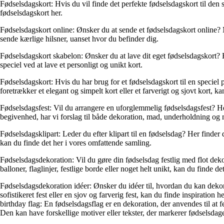
Fødselsdagskort: Hvis du vil finde det perfekte fødselsdagskort til den sp
fødselsdagskort her.
Fødselsdagskort online: Ønsker du at sende et fødselsdagskort online? 
sende kærlige hilsner, uanset hvor du befinder dig.
Fødselsdagskort skabelon: Ønsker du at lave dit eget fødselsdagskort? 
speciel ved at lave et personligt og unikt kort.
Fødselsdagskort: Hvis du har brug for et fødselsdagskort til en speciel
foretrækker et elegant og simpelt kort eller et farverigt og sjovt kort, ka
Fødselsdagsfest: Vil du arrangere en uforglemmelig fødselsdagsfest? Her f
begivenhed, har vi forslag til både dekoration, mad, underholdning og
Fødselsdagsklipart: Leder du efter klipart til en fødselsdag? Her finder 
kan du finde det her i vores omfattende samling.
Fødselsdagsdekoration: Vil du gøre din fødselsdag festlig med flot dekor
balloner, flaglinjer, festlige borde eller noget helt unikt, kan du finde det
Fødselsdagsdekoration idéer: Ønsker du idéer til, hvordan du kan dekorer
sofistikeret fest eller en sjov og farverig fest, kan du finde inspiration he
birthday flag: En fødselsdagsflag er en dekoration, der anvendes til at fe
Den kan have forskellige motiver eller tekster, der markerer fødselsdag