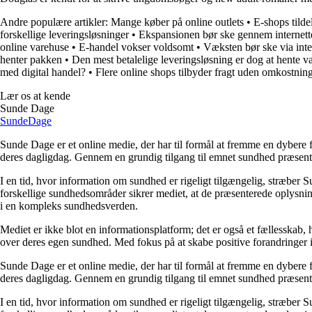
Andre populære artikler:
Mange køber på online outlets
•
E-shops tilde
forskellige leveringsløsninger
•
Ekspansionen bør ske gennem internett
online varehuse
•
E-handel vokser voldsomt
•
Væksten bør ske via inte
henter pakken
•
Den mest betalelige leveringsløsning er dog at hente v
med digital handel?
•
Flere online shops tilbyder fragt uden omkostnin
Lær os at kende
Sunde Dage
Sunde
Dage
Sunde Dage er et online medie, der har til formål at fremme en dybere f
deres dagligdag. Gennem en grundig tilgang til emnet sundhed præsentere
I en tid, hvor information om sundhed er rigeligt tilgængelig, stræber S
forskellige sundhedsområder sikrer mediet, at de præsenterede oplysninge
i en kompleks sundhedsverden.
Mediet er ikke blot en informationsplatform; det er også et fællesskab,
over deres egen sundhed. Med fokus på at skabe positive forandringer i
Sunde Dage er et online medie, der har til formål at fremme en dybere f
deres dagligdag. Gennem en grundig tilgang til emnet sundhed præsentere
I en tid, hvor information om sundhed er rigeligt tilgængelig, stræber S