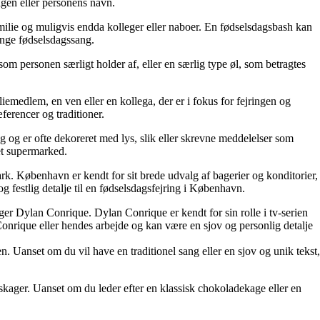
agen eller personens navn.
amilie og muligvis endda kolleger eller naboer. En fødselsdagsbash kan
ynge fødselsdagssang.
som personen særligt holder af, eller en særlig type øl, som betragtes
iemedlem, en ven eller en kollega, der er i fokus for fejringen og
erencer og traditioner.
dag og er ofte dekoreret med lys, slik eller skrevne meddelelser som
et supermarked.
k. København er kendt for sit brede udvalg af bagerier og konditorier,
g festlig detalje til en fødselsdagsfejring i København.
er Dylan Conrique. Dylan Conrique er kendt for sin rolle i tv-serien
onrique eller hendes arbejde og kan være en sjov og personlig detalje
. Uanset om du vil have en traditionel sang eller en sjov og unik tekst,
skager. Uanset om du leder efter en klassisk chokoladekage eller en