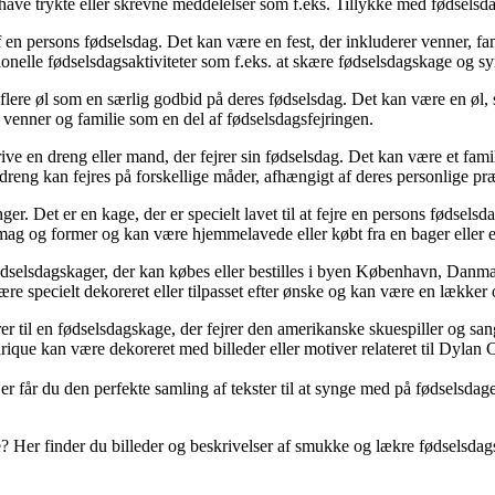
 have trykte eller skrevne meddelelser som f.eks. Tillykke med fødselsd
af en persons fødselsdag. Det kan være en fest, der inkluderer venner, f
onelle fødselsdagsaktiviteter som f.eks. at skære fødselsdagskage og s
r flere øl som en særlig godbid på deres fødselsdag. Det kan være en øl, 
d venner og familie som en del af fødselsdagsfejringen.
ive en dreng eller mand, der fejrer sin fødselsdag. Det kan være et famil
eng kan fejres på forskellige måder, afhængigt af deres personlige præf
ger. Det er en kage, der er specielt lavet til at fejre en persons fødsels
smag og former og kan være hjemmelavede eller købt fra en bager eller 
selsdagskager, der kan købes eller bestilles i byen København, Danmar
e specielt dekoreret eller tilpasset efter ønske og kan være en lækker o
 til en fødselsdagskage, der fejrer den amerikanske skuespiller og sang
que kan være dekoreret med billeder eller motiver relateret til Dylan C
 får du den perfekte samling af tekster til at synge med på fødselsdagen
e? Her finder du billeder og beskrivelser af smukke og lækre fødselsdag