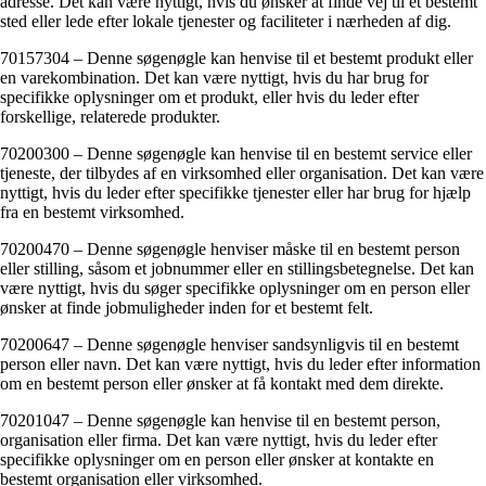
adresse. Det kan være nyttigt, hvis du ønsker at finde vej til et bestemt
sted eller lede efter lokale tjenester og faciliteter i nærheden af dig.
70157304 – Denne søgenøgle kan henvise til et bestemt produkt eller
en varekombination. Det kan være nyttigt, hvis du har brug for
specifikke oplysninger om et produkt, eller hvis du leder efter
forskellige, relaterede produkter.
70200300 – Denne søgenøgle kan henvise til en bestemt service eller
tjeneste, der tilbydes af en virksomhed eller organisation. Det kan være
nyttigt, hvis du leder efter specifikke tjenester eller har brug for hjælp
fra en bestemt virksomhed.
70200470 – Denne søgenøgle henviser måske til en bestemt person
eller stilling, såsom et jobnummer eller en stillingsbetegnelse. Det kan
være nyttigt, hvis du søger specifikke oplysninger om en person eller
ønsker at finde jobmuligheder inden for et bestemt felt.
70200647 – Denne søgenøgle henviser sandsynligvis til en bestemt
person eller navn. Det kan være nyttigt, hvis du leder efter information
om en bestemt person eller ønsker at få kontakt med dem direkte.
70201047 – Denne søgenøgle kan henvise til en bestemt person,
organisation eller firma. Det kan være nyttigt, hvis du leder efter
specifikke oplysninger om en person eller ønsker at kontakte en
bestemt organisation eller virksomhed.