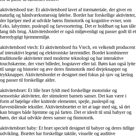
aktivitetsbord træ: Et aktivitetsbord lavet af træmateriale, der giver en
naturlig og håndværksmæssig følelse. Bordet har forskellige aktiviteter,
der hjælper med at udvikle børns finmotorik og kognitive evner, som
f.eks. labyrinter, puslespil og farvesortering. Det er holdbart og kan tåle
lang tids brug. Aktivitetsbordet er også miljøvenligt og passer godt til et
bæredygtigt hjemmemiljø.
aktivitetsbord vtech: Et aktivitetsbord fra Vtech, en velkendt producent
af interaktivt legetøj og elektroniske læremidler. Bordet kombinerer
traditionelle aktiviteter med moderne teknologi og har interaktive
touchskærme, der viser billeder, bogstaver eller tal. Børn kan også lytte
til sange og historier og øve deres finmotorik med drejeknapper og
trykknapper. Aktivitetsbordet er designet med fokus på sjov og læring
og passer til forskellige aldre.
aktivitetsbræt: Et lille bræt fyldt med forskellige motoriske og
sensoriske aktiviteter, der stimulerer barnets sanser. Det kan være i
form af bøjelige eller knitrede elementer, spejle, puslespil og
farvestrålende tekstiler. Aktivitetsbrættet er let at tage med sig, så det
kan bruges både hjemme og på farten. Det er ideelt til små babyer og
børn, der skal udvikle deres sanser og finmotorik.
aktivitetsbræt baby: Et bræt specielt designet til babyer og deres tidlige
udvikling. Brættet har forskellige taktile, visuelle og auditive