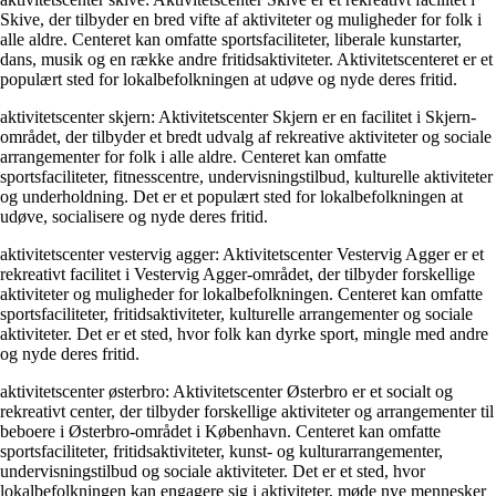
Skive, der tilbyder en bred vifte af aktiviteter og muligheder for folk i
alle aldre. Centeret kan omfatte sportsfaciliteter, liberale kunstarter,
dans, musik og en række andre fritidsaktiviteter. Aktivitetscenteret er et
populært sted for lokalbefolkningen at udøve og nyde deres fritid.
aktivitetscenter skjern: Aktivitetscenter Skjern er en facilitet i Skjern-
området, der tilbyder et bredt udvalg af rekreative aktiviteter og sociale
arrangementer for folk i alle aldre. Centeret kan omfatte
sportsfaciliteter, fitnesscentre, undervisningstilbud, kulturelle aktiviteter
og underholdning. Det er et populært sted for lokalbefolkningen at
udøve, socialisere og nyde deres fritid.
aktivitetscenter vestervig agger: Aktivitetscenter Vestervig Agger er et
rekreativt facilitet i Vestervig Agger-området, der tilbyder forskellige
aktiviteter og muligheder for lokalbefolkningen. Centeret kan omfatte
sportsfaciliteter, fritidsaktiviteter, kulturelle arrangementer og sociale
aktiviteter. Det er et sted, hvor folk kan dyrke sport, mingle med andre
og nyde deres fritid.
aktivitetscenter østerbro: Aktivitetscenter Østerbro er et socialt og
rekreativt center, der tilbyder forskellige aktiviteter og arrangementer til
beboere i Østerbro-området i København. Centeret kan omfatte
sportsfaciliteter, fritidsaktiviteter, kunst- og kulturarrangementer,
undervisningstilbud og sociale aktiviteter. Det er et sted, hvor
lokalbefolkningen kan engagere sig i aktiviteter, møde nye mennesker