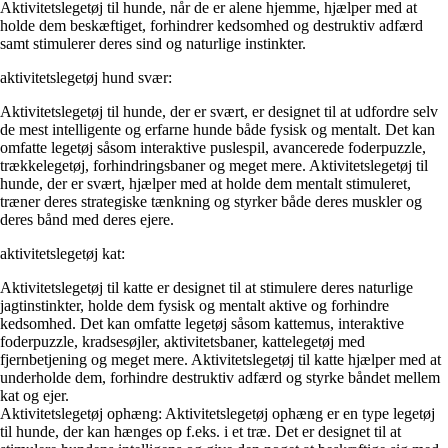
Aktivitetslegetøj til hunde, når de er alene hjemme, hjælper med at
holde dem beskæftiget, forhindrer kedsomhed og destruktiv adfærd
samt stimulerer deres sind og naturlige instinkter.
aktivitetslegetøj hund svær:
Aktivitetslegetøj til hunde, der er svært, er designet til at udfordre selv
de mest intelligente og erfarne hunde både fysisk og mentalt. Det kan
omfatte legetøj såsom interaktive puslespil, avancerede foderpuzzle,
trækkelegetøj, forhindringsbaner og meget mere. Aktivitetslegetøj til
hunde, der er svært, hjælper med at holde dem mentalt stimuleret,
træner deres strategiske tænkning og styrker både deres muskler og
deres bånd med deres ejere.
aktivitetslegetøj kat:
Aktivitetslegetøj til katte er designet til at stimulere deres naturlige
jagtinstinkter, holde dem fysisk og mentalt aktive og forhindre
kedsomhed. Det kan omfatte legetøj såsom kattemus, interaktive
foderpuzzle, kradsesøjler, aktivitetsbaner, kattelegetøj med
fjernbetjening og meget mere. Aktivitetslegetøj til katte hjælper med at
underholde dem, forhindre destruktiv adfærd og styrke båndet mellem
kat og ejer.
Aktivitetslegetøj ophæng: Aktivitetslegetøj ophæng er en type legetøj
til hunde, der kan hænges op f.eks. i et træ. Det er designet til at