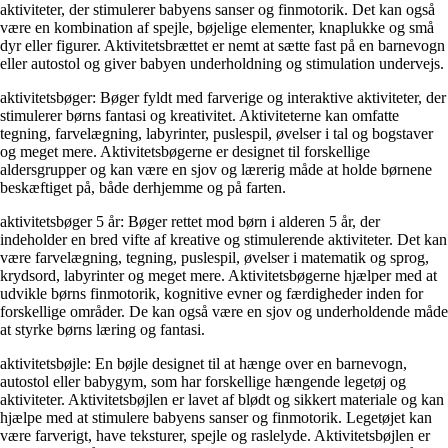
aktiviteter, der stimulerer babyens sanser og finmotorik. Det kan også
være en kombination af spejle, bøjelige elementer, knaplukke og små
dyr eller figurer. Aktivitetsbrættet er nemt at sætte fast på en barnevogn
eller autostol og giver babyen underholdning og stimulation undervejs.
aktivitetsbøger: Bøger fyldt med farverige og interaktive aktiviteter, der
stimulerer børns fantasi og kreativitet. Aktiviteterne kan omfatte
tegning, farvelægning, labyrinter, puslespil, øvelser i tal og bogstaver
og meget mere. Aktivitetsbøgerne er designet til forskellige
aldersgrupper og kan være en sjov og lærerig måde at holde børnene
beskæftiget på, både derhjemme og på farten.
aktivitetsbøger 5 år: Bøger rettet mod børn i alderen 5 år, der
indeholder en bred vifte af kreative og stimulerende aktiviteter. Det kan
være farvelægning, tegning, puslespil, øvelser i matematik og sprog,
krydsord, labyrinter og meget mere. Aktivitetsbøgerne hjælper med at
udvikle børns finmotorik, kognitive evner og færdigheder inden for
forskellige områder. De kan også være en sjov og underholdende måde
at styrke børns læring og fantasi.
aktivitetsbøjle: En bøjle designet til at hænge over en barnevogn,
autostol eller babygym, som har forskellige hængende legetøj og
aktiviteter. Aktivitetsbøjlen er lavet af blødt og sikkert materiale og kan
hjælpe med at stimulere babyens sanser og finmotorik. Legetøjet kan
være farverigt, have teksturer, spejle og raslelyde. Aktivitetsbøjlen er