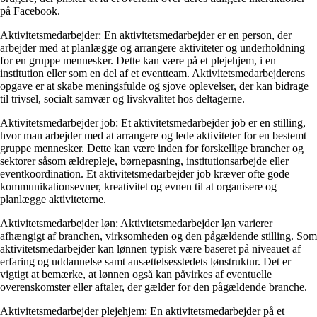
på Facebook.
Aktivitetsmedarbejder: En aktivitetsmedarbejder er en person, der
arbejder med at planlægge og arrangere aktiviteter og underholdning
for en gruppe mennesker. Dette kan være på et plejehjem, i en
institution eller som en del af et eventteam. Aktivitetsmedarbejderens
opgave er at skabe meningsfulde og sjove oplevelser, der kan bidrage
til trivsel, socialt samvær og livskvalitet hos deltagerne.
Aktivitetsmedarbejder job: Et aktivitetsmedarbejder job er en stilling,
hvor man arbejder med at arrangere og lede aktiviteter for en bestemt
gruppe mennesker. Dette kan være inden for forskellige brancher og
sektorer såsom ældrepleje, børnepasning, institutionsarbejde eller
eventkoordination. Et aktivitetsmedarbejder job kræver ofte gode
kommunikationsevner, kreativitet og evnen til at organisere og
planlægge aktiviteterne.
Aktivitetsmedarbejder løn: Aktivitetsmedarbejder løn varierer
afhængigt af branchen, virksomheden og den pågældende stilling. Som
aktivitetsmedarbejder kan lønnen typisk være baseret på niveauet af
erfaring og uddannelse samt ansættelsesstedets lønstruktur. Det er
vigtigt at bemærke, at lønnen også kan påvirkes af eventuelle
overenskomster eller aftaler, der gælder for den pågældende branche.
Aktivitetsmedarbejder plejehjem: En aktivitetsmedarbejder på et