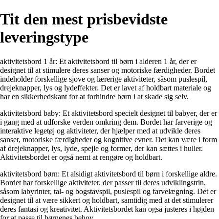
Tit den mest prisbevidste
leveringstype
aktivitetsbord 1 år: Et aktivitetsbord til børn i alderen 1 år, der er
designet til at stimulere deres sanser og motoriske færdigheder. Bordet
indeholder forskellige sjove og lærerige aktiviteter, såsom puslespil,
drejeknapper, lys og lydeffekter. Det er lavet af holdbart materiale og
har en sikkerhedskant for at forhindre børn i at skade sig selv.
aktivitetsbord baby: Et aktivitetsbord specielt designet til babyer, der er
i gang med at udforske verden omkring dem. Bordet har farverige og
interaktive legetøj og aktiviteter, der hjælper med at udvikle deres
sanser, motoriske færdigheder og kognitive evner. Det kan være i form
af drejeknapper, lys, lyde, spejle og former, der kan sættes i huller.
Aktivitetsbordet er også nemt at rengøre og holdbart.
aktivitetsbord børn: Et alsidigt aktivitetsbord til børn i forskellige aldre.
Bordet har forskellige aktiviteter, der passer til deres udviklingstrin,
såsom labyrinter, tal- og bogstavspil, puslespil og farvelægning. Det er
designet til at være sikkert og holdbart, samtidig med at det stimulerer
deres fantasi og kreativitet. Aktivitetsbordet kan også justeres i højden
for at passe til børnenes behov.