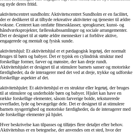
og nyde deres fritid.
aktivitetscentret sundholm: Aktivitetscentret Sundholm er en facilitet,
der er dedikeret til at tilbyde rekreative aktiviteter og tjenester til ældre
voksne. Centeret kan omfatte fitnessklasser, sprogkurser, kunst- og
håndværksprojekter, fællesskabssamlinger og sociale arrangementer.
Det er designet til at støtte ældre mennesker i at forblive aktive,
engagerede og mentalt og fysisk sunde.
aktivitetshjul: Et aktivitetshjul er et pædagogisk legetøj, der normalt
bruges til børn og babyer. Det er typisk en cylindrisk struktur med
forskellige former, farver og mønstre, der kan dreje rundt.
Aktivitetshjulet er designet til at stimulere barnets sanser og motoriske
færdigheder, da de interagerer med det ved at dreje, trykke og udforske
forskellige aspekter af det.
aktivitetshjulet: Et aktivitetshjul er en struktur eller legetøj, der bruges
til at stimulere og underholde børn og babyer. Hjulet kan have en
række forskellige elementer, såsom farverige bolde, teksturerede
overflader, lyde og bevægelige dele. Det er designet til at stimulere
barnets nysgerrighed og motoriske færdigheder, da de interagerer med
de forskellige elementer på hjulet.
Hver beskrivelse kan tilpasses og tilføjes flere detaljer efter behov.
Aktivitetshus er en betegnelse, der anvendes om et sted, hvor der