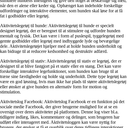
stimulere hundens intelligens og give den noget at beskæftige sig med,
når den er alene eller keder sig. Ophænget kan indeholde forskellige
udfordringer og interaktive elementer, som hunden skal løse for at få
fat i godbidder eller legetøj.
Aktivitetslegetøj til hunde: Aktivitetslegetøj til hunde er specielt
designet legetøj, der er beregnet til at stimulere og udfordre hunden
mentalt og fysisk. Det kan være i form af puslespil, tyggelegetøj med
gemte godbidder eller legetøj med indbyggede lyde og bevægelige
dele. Aktivitetslegetøjet hjælper med at holde hunden underholdt og
kan bidrage til at reducere kedsomhed og destruktiv adfærd.
Aktivitetslegetøj til stativ: Aktivitetslegetøj til stativ er legetøj, der er
designet til at blive fastgjort på et stativ eller en stang. Det kan være
forskellige interaktive legefunktioner, som hunden kan bruge til at
træne sine færdigheder og holde sig underholdt. Dette type legetøj kan
være en god løsning, hvis man ikke har plads til større aktivitetslegetøj
eller ønsker at give hunden en alternativ form for motion og
stimulation.
Aktivitetslog Facebook: Aktivitetslog Facebook er en funktion på det
sociale medie Facebook, der giver brugerne mulighed for at se en
oversigt over deres aktiviteter på platformen. Denne log viser bl.a.
tidligere indlæg, likes, kommentarer og delinger, som brugeren har
udført eller interageret med. Aktivitetsloggen kan være nyttig for
brugere, der ønsker at få et overblik over deres tidligere interaktioner