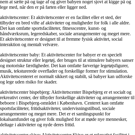
nem at sætte på og tage af og giver babyen noget sjovt at kigge på og
lege med, når den er på farten eller ligger ned.
aktivitetscenter: Et aktivitetscenter er en facilitet eller et sted, der
tilbyder en bred vifte af aktiviteter og muligheder for folk i alle aldre.
Det kan omfatte sportsfaciliteter, fitnesscentre, kunst- og
håndværksrum, legeredskaber, sociale arrangementer og meget mere.
Et aktivitetscenter er designet til at fremme fysisk aktivitet, social
interaktion og mentalt velvære.
aktivitetscenter baby: Et aktivitetscenter for babyer er en specielt
designet struktur eller legetøj, der bruges til at stimulere babyers sanser
og motoriske færdigheder. Det kan omfatte farverige legetøjsfigurer,
musik, teksturerede overflader og forskellige former for stimulation.
Aktivitetscenteret er normalt sikkert og stabilt, så babyer kan udforske
og lege uden risiko for skader.
aktivitetscenter bispebjerg: Aktivitetscenter Bispebjerg er et socialt og
rekreativt center, der tilbyder forskellige aktiviteter og arrangementer til
beboere i Bispebjerg-området i København. Centeret kan omfatte
sportsfaciliteter, fritidsaktiviteter, undervisningstilbud, sociale
arrangementer og meget mere. Det er et samlingspunkt for
lokalsamfundet og giver folk mulighed for at møde nye mennesker,
deltage i aktiviteter og nyde deres fritid.
aktivitetscenter skive: Aktivitetscenter Skive er et rekreativt facilitet i