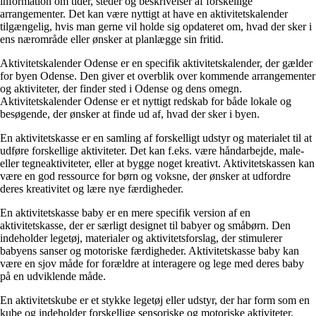
information om tider, steder og beskrivelser af forskellige
arrangementer. Det kan være nyttigt at have en aktivitetskalender
tilgængelig, hvis man gerne vil holde sig opdateret om, hvad der sker i
ens nærområde eller ønsker at planlægge sin fritid.
Aktivitetskalender Odense er en specifik aktivitetskalender, der gælder
for byen Odense. Den giver et overblik over kommende arrangementer
og aktiviteter, der finder sted i Odense og dens omegn.
Aktivitetskalender Odense er et nyttigt redskab for både lokale og
besøgende, der ønsker at finde ud af, hvad der sker i byen.
En aktivitetskasse er en samling af forskelligt udstyr og materialet til at
udføre forskellige aktiviteter. Det kan f.eks. være håndarbejde, male-
eller tegneaktiviteter, eller at bygge noget kreativt. Aktivitetskassen kan
være en god ressource for børn og voksne, der ønsker at udfordre
deres kreativitet og lære nye færdigheder.
En aktivitetskasse baby er en mere specifik version af en
aktivitetskasse, der er særligt designet til babyer og småbørn. Den
indeholder legetøj, materialer og aktivitetsforslag, der stimulerer
babyens sanser og motoriske færdigheder. Aktivitetskasse baby kan
være en sjov måde for forældre at interagere og lege med deres baby
på en udviklende måde.
En aktivitetskube er et stykke legetøj eller udstyr, der har form som en
kube og indeholder forskellige sensoriske og motoriske aktiviteter.