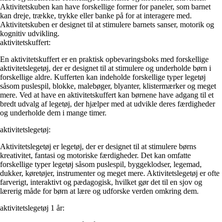
Aktivitetskuben kan have forskellige former for paneler, som barnet
kan dreje, trække, trykke eller banke på for at interagere med.
Aktivitetskuben er designet til at stimulere barnets sanser, motorik og
kognitiv udvikling.
aktivitetskuffert:
En aktivitetskuffert er en praktisk opbevaringsboks med forskellige
aktivitetslegetøj, der er designet til at stimulere og underholde børn i
forskellige aldre. Kufferten kan indeholde forskellige typer legetøj
såsom puslespil, blokke, malebøger, blyanter, klistermærker og meget
mere. Ved at have en aktivitetskuffert kan børnene have adgang til et
bredt udvalg af legetøj, der hjælper med at udvikle deres færdigheder
og underholde dem i mange timer.
aktivitetslegetøj:
Aktivitetslegetøj er legetøj, der er designet til at stimulere børns
kreativitet, fantasi og motoriske færdigheder. Det kan omfatte
forskellige typer legetøj såsom puslespil, byggeklodser, legemad,
dukker, køretøjer, instrumenter og meget mere. Aktivitetslegetøj er ofte
farverigt, interaktivt og pædagogisk, hvilket gør det til en sjov og
lærerig måde for børn at lære og udforske verden omkring dem.
aktivitetslegetøj 1 år: