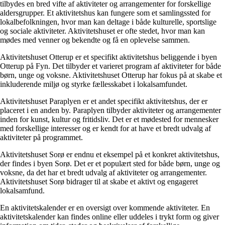
tilbydes en bred vifte af aktiviteter og arrangementer for forskellige
aldersgrupper. Et aktivitetshus kan fungere som et samlingssted for
lokalbefolkningen, hvor man kan deltage i både kulturelle, sportslige
og sociale aktiviteter. Aktivitetshuset er ofte stedet, hvor man kan
mødes med venner og bekendte og få en oplevelse sammen.
Aktivitetshuset Otterup er et specifikt aktivitetshus beliggende i byen
Otterup på Fyn. Det tilbyder et varieret program af aktiviteter for både
børn, unge og voksne. Aktivitetshuset Otterup har fokus på at skabe et
inkluderende miljø og styrke fællesskabet i lokalsamfundet.
Aktivitetshuset Paraplyen er et andet specifikt aktivitetshus, der er
placeret i en anden by. Paraplyen tilbyder aktiviteter og arrangementer
inden for kunst, kultur og fritidsliv. Det er et mødested for mennesker
med forskellige interesser og er kendt for at have et bredt udvalg af
aktiviteter på programmet.
Aktivitetshuset Sorø er endnu et eksempel på et konkret aktivitetshus,
der findes i byen Sorø. Det er et populært sted for både børn, unge og
voksne, da det har et bredt udvalg af aktiviteter og arrangementer.
Aktivitetshuset Sorø bidrager til at skabe et aktivt og engageret
lokalsamfund.
En aktivitetskalender er en oversigt over kommende aktiviteter. En
aktivitetskalender kan findes online eller uddeles i trykt form og giver