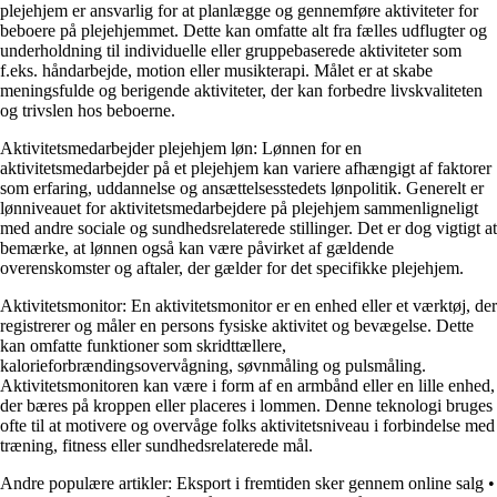
plejehjem er ansvarlig for at planlægge og gennemføre aktiviteter for
beboere på plejehjemmet. Dette kan omfatte alt fra fælles udflugter og
underholdning til individuelle eller gruppebaserede aktiviteter som
f.eks. håndarbejde, motion eller musikterapi. Målet er at skabe
meningsfulde og berigende aktiviteter, der kan forbedre livskvaliteten
og trivslen hos beboerne.
Aktivitetsmedarbejder plejehjem løn: Lønnen for en
aktivitetsmedarbejder på et plejehjem kan variere afhængigt af faktorer
som erfaring, uddannelse og ansættelsesstedets lønpolitik. Generelt er
lønniveauet for aktivitetsmedarbejdere på plejehjem sammenligneligt
med andre sociale og sundhedsrelaterede stillinger. Det er dog vigtigt at
bemærke, at lønnen også kan være påvirket af gældende
overenskomster og aftaler, der gælder for det specifikke plejehjem.
Aktivitetsmonitor: En aktivitetsmonitor er en enhed eller et værktøj, der
registrerer og måler en persons fysiske aktivitet og bevægelse. Dette
kan omfatte funktioner som skridttællere,
kalorieforbrændingsovervågning, søvnmåling og pulsmåling.
Aktivitetsmonitoren kan være i form af en armbånd eller en lille enhed,
der bæres på kroppen eller placeres i lommen. Denne teknologi bruges
ofte til at motivere og overvåge folks aktivitetsniveau i forbindelse med
træning, fitness eller sundhedsrelaterede mål.
Andre populære artikler:
Eksport i fremtiden sker gennem online salg
•