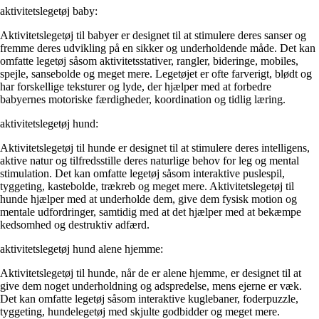
aktivitetslegetøj baby:
Aktivitetslegetøj til babyer er designet til at stimulere deres sanser og
fremme deres udvikling på en sikker og underholdende måde. Det kan
omfatte legetøj såsom aktivitetsstativer, rangler, bideringe, mobiles,
spejle, sansebolde og meget mere. Legetøjet er ofte farverigt, blødt og
har forskellige teksturer og lyde, der hjælper med at forbedre
babyernes motoriske færdigheder, koordination og tidlig læring.
aktivitetslegetøj hund:
Aktivitetslegetøj til hunde er designet til at stimulere deres intelligens,
aktive natur og tilfredsstille deres naturlige behov for leg og mental
stimulation. Det kan omfatte legetøj såsom interaktive puslespil,
tyggeting, kastebolde, trækreb og meget mere. Aktivitetslegetøj til
hunde hjælper med at underholde dem, give dem fysisk motion og
mentale udfordringer, samtidig med at det hjælper med at bekæmpe
kedsomhed og destruktiv adfærd.
aktivitetslegetøj hund alene hjemme:
Aktivitetslegetøj til hunde, når de er alene hjemme, er designet til at
give dem noget underholdning og adspredelse, mens ejerne er væk.
Det kan omfatte legetøj såsom interaktive kuglebaner, foderpuzzle,
tyggeting, hundelegetøj med skjulte godbidder og meget mere.