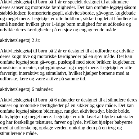
Aktivitetslegetøj til børn på 1 år er specielt designet til at stimulere
deres sanser og motoriske færdigheder. Det kan omfatte legetøj såsom
stableklodser, formsorteringsspil, aktivitetsborde, gåvogne, kuglebade
og meget mere. Legetøjet er ofte holdbart, sikkert og let at håndtere for
små hænder, hvilket giver 1-årige børn mulighed for at udforske og
udvikle deres færdigheder på en sjov og engagerende måde.
aktivitetslegetøj 2 år:
Aktivitetslegetøj til børn på 2 år er designet til at udfordre og udvikle
deres kognitive og motoriske færdigheder på en sjov måde. Det kan
omfatte legetøj som gå-vogn, puslespil med store brikker, kuglebaner,
musikinstrumenter, opbygningssæt og meget mere. Legetøjet er ofte
farverigt, interaktivt og stimulativt, hvilket hjælper børnene med at
udforske, lære og være aktive på samme tid.
aktivitetslegetøj 6 måneder:
Aktivitetslegetøj til børn på 6 måneder er designet til at stimulere deres
sanser og motoriske færdigheder på en sikker og sjov måde. Det kan
omfatte legetøj såsom bideringe, rangler, aktivitetsdyr, bløde bolde,
babybøger og meget mere. Legetøjet er ofte lavet af bløde materialer
og har forskellige teksturer, farver og lyde, hvilket hjælper babyerne
med at udforske og opdage verden omkring dem på en tryg og
stimulerende måde.