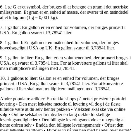
6. 1 g: G er et symbol, der bruges til at betegne en gram i det metriske
målesystem. Et gram er en enhed af masse, der svarer til en tusindedel
af et kilogram (1 g = 0,001 kg).
7. 1 gallon: En gallon er en enhed for volumen, der bruges primært i
USA. En gallon svarer til 3,78541 liter.
8. 1 gallon l: En gallon er en måleenhed for volumen, der bruges
hovedsageligt i USA og UK. En gallon svarer til 3,78541 liter.
9. 1 gallon to liter: En gallon er en volumenenhed, der primært bruges i
USA, og svarer til 3,78541 liter. For at konvertere gallons til liter skal
man multiplicere målingen med 3,78541.
10. 1 gallons to liter: Gallon er en enhed for volumen, der bruges
primært i USA. En gallon svarer til 3,78541 liter. For at konvertere
gallons til liter skal man multiplicere målingen med 3,78541.
Andre populære artikler:
En række shops på nettet præsterer portofri
levering
•
Den mest letkøbte metode til levering vil dog i de fleste
tilfælde være at du selv henter pakken
•
Væksten skal ske via online
salg
•
Online selskaber frembyder en lang række forskellige
leveringsmuligheder
•
Den billigste leveringsmetode er unægtelig at
hente ordren selv
•
Endda den billigste leveringsmanér
•
Oftest den
mest letkøbte fragtform
•
Hvor er vi på vej hen med handel over nettet?