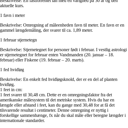
Beskrivelse: En fastforrentet lån med en varighed på 30 år og den
aktuelle kurs.
1 favn i meter
Beskrivelse: Omregning af måleenheden favn til meter. En favn er en
gammel længdemåling, der svarer til ca. 1,89 meter.
1 februar stjernetegn
Beskrivelse: Stjernetegnet for personer født i februar. I vestlig astrologi
er stjernetegnet for februar enten Vandmanden (20. januar – 18.
februar) eller Fiskene (19. februar – 20. marts).
1 fed hvidløg
Beskrivelse: En enkelt fed hvidløgsknold, der er en del af planten
hvidløg.
1 feet in cm:
1 feet svarer til 30,48 cm. Dette er en omregningsfaktor fra det
amerikanske målesystem til det metriske system. Hvis du har en
længde eller afstand i feet, kan du gange med 30,48 for at få det
tilsvarende resultat i centimeter. Denne omregning er nyttig i
forskellige sammenhænge, fx når du skal måle eller beregne længder i
internationale standarder.