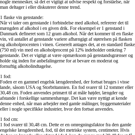
nogle mennesker, så det er vigtigt at udvise respekt og forståelse, når
man deltager i eller diskuterer denne trend.
1 flaske vin genstande:
Når vi taler om genstande i forbindelse med alkohol, refererer det til
mængden af alkohol i en given drik. For eksempel er 1 genstand i
Danmark defineret som 12 gram alkohol. Når det kommer til en flaske
vin, vil antallet af genstande variere afhængigt af størrelsen på flasken
og alkoholprocenten i vinen. Generelt antages det, at en standard flaske
(750 ml) vin med en alkoholprocent på 12% indeholder omkring 7
genstande. Det er vigtigt at være opmærksom på genstandsgrænser og
holde sig inden for anbefalingerne for at bevare en moderat og
fornuftig alkoholindtagelse.
1 fod:
Foden er en gammel engelsk længdeenhed, der fortsat bruges i visse
lande, såsom USA og Storbritannien. En fod svarer til 12 tommer eller
30,48 cm. Foden anvendes primært til at måle højder, længder og
afstande i forskellige sammenhænge. Det kan være nyttigt at kende
denne enhed, når man arbejder med gamle målinger, byggematerialer
eller i nogle specifikke industrier, hvor den fortsat anvendes.
1 fod cm:
1 fod svarer til 30,48 cm. Dette er en omregningsfaktor fra den gamle
engelske længdeenhed, fod, til det metriske system, centimeter. Hvis