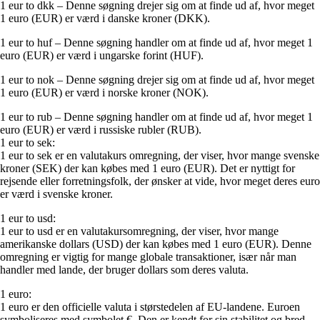
1 eur to dkk – Denne søgning drejer sig om at finde ud af, hvor meget
1 euro (EUR) er værd i danske kroner (DKK).
1 eur to huf – Denne søgning handler om at finde ud af, hvor meget 1
euro (EUR) er værd i ungarske forint (HUF).
1 eur to nok – Denne søgning drejer sig om at finde ud af, hvor meget
1 euro (EUR) er værd i norske kroner (NOK).
1 eur to rub – Denne søgning handler om at finde ud af, hvor meget 1
euro (EUR) er værd i russiske rubler (RUB).
1 eur to sek:
1 eur to sek er en valutakurs omregning, der viser, hvor mange svenske
kroner (SEK) der kan købes med 1 euro (EUR). Det er nyttigt for
rejsende eller forretningsfolk, der ønsker at vide, hvor meget deres euro
er værd i svenske kroner.
1 eur to usd:
1 eur to usd er en valutakursomregning, der viser, hvor mange
amerikanske dollars (USD) der kan købes med 1 euro (EUR). Denne
omregning er vigtig for mange globale transaktioner, især når man
handler med lande, der bruger dollars som deres valuta.
1 euro:
1 euro er den officielle valuta i størstedelen af EU-landene. Euroen
symboliseres med symbolet €. Den er kendt for sin stabilitet og bred