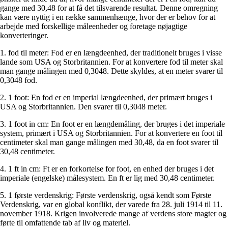
gange med 30,48 for at få det tilsvarende resultat. Denne omregning
kan være nyttig i en række sammenhænge, hvor der er behov for at
arbejde med forskellige måleenheder og foretage nøjagtige
konverteringer.
1. fod til meter: Fod er en længdeenhed, der traditionelt bruges i visse
lande som USA og Storbritannien. For at konvertere fod til meter skal
man gange målingen med 0,3048. Dette skyldes, at en meter svarer til
0,3048 fod.
2. 1 foot: En fod er en imperial længdeenhed, der primært bruges i
USA og Storbritannien. Den svarer til 0,3048 meter.
3. 1 foot in cm: En foot er en længdemåling, der bruges i det imperiale
system, primært i USA og Storbritannien. For at konvertere en foot til
centimeter skal man gange målingen med 30,48, da en foot svarer til
30,48 centimeter.
4. 1 ft in cm: Ft er en forkortelse for foot, en enhed der bruges i det
imperiale (engelske) målesystem. En ft er lig med 30,48 centimeter.
5. 1 første verdenskrig: Første verdenskrig, også kendt som Første
Verdenskrig, var en global konflikt, der varede fra 28. juli 1914 til 11.
november 1918. Krigen involverede mange af verdens store magter og
førte til omfattende tab af liv og materiel.