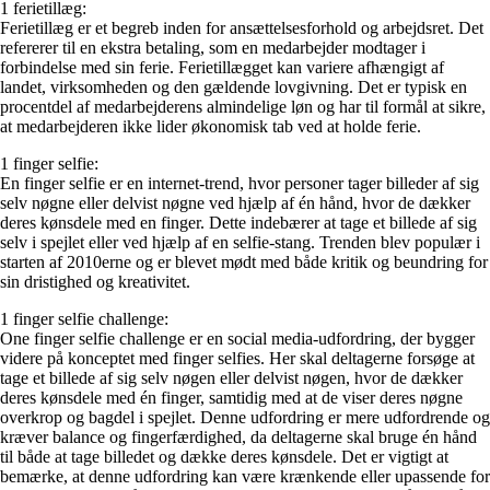
1 ferietillæg:
Ferietillæg er et begreb inden for ansættelsesforhold og arbejdsret. Det
refererer til en ekstra betaling, som en medarbejder modtager i
forbindelse med sin ferie. Ferietillægget kan variere afhængigt af
landet, virksomheden og den gældende lovgivning. Det er typisk en
procentdel af medarbejderens almindelige løn og har til formål at sikre,
at medarbejderen ikke lider økonomisk tab ved at holde ferie.
1 finger selfie:
En finger selfie er en internet-trend, hvor personer tager billeder af sig
selv nøgne eller delvist nøgne ved hjælp af én hånd, hvor de dækker
deres kønsdele med en finger. Dette indebærer at tage et billede af sig
selv i spejlet eller ved hjælp af en selfie-stang. Trenden blev populær i
starten af 2010erne og er blevet mødt med både kritik og beundring for
sin dristighed og kreativitet.
1 finger selfie challenge:
One finger selfie challenge er en social media-udfordring, der bygger
videre på konceptet med finger selfies. Her skal deltagerne forsøge at
tage et billede af sig selv nøgen eller delvist nøgen, hvor de dækker
deres kønsdele med én finger, samtidig med at de viser deres nøgne
overkrop og bagdel i spejlet. Denne udfordring er mere udfordrende og
kræver balance og fingerfærdighed, da deltagerne skal bruge én hånd
til både at tage billedet og dække deres kønsdele. Det er vigtigt at
bemærke, at denne udfordring kan være krænkende eller upassende for