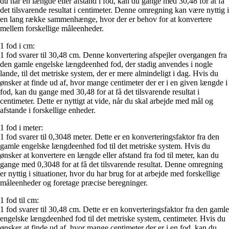
du har en længde eller afstand i fod, kan du gange med 30,48 for at få
det tilsvarende resultat i centimeter. Denne omregning kan være nyttig i
en lang række sammenhænge, hvor der er behov for at konvertere
mellem forskellige måleenheder.
1 fod i cm:
1 fod svarer til 30,48 cm. Denne konvertering afspejler overgangen fra
den gamle engelske længdeenhed fod, der stadig anvendes i nogle
lande, til det metriske system, der er mere almindeligt i dag. Hvis du
ønsker at finde ud af, hvor mange centimeter der er i en given længde i
fod, kan du gange med 30,48 for at få det tilsvarende resultat i
centimeter. Dette er nyttigt at vide, når du skal arbejde med mål og
afstande i forskellige enheder.
1 fod i meter:
1 fod svarer til 0,3048 meter. Dette er en konverteringsfaktor fra den
gamle engelske længdeenhed fod til det metriske system. Hvis du
ønsker at konvertere en længde eller afstand fra fod til meter, kan du
gange med 0,3048 for at få det tilsvarende resultat. Denne omregning
er nyttig i situationer, hvor du har brug for at arbejde med forskellige
måleenheder og foretage præcise beregninger.
1 fod til cm:
1 fod svarer til 30,48 cm. Dette er en konverteringsfaktor fra den gamle
engelske længdeenhed fod til det metriske system, centimeter. Hvis du
ønsker at finde ud af, hvor mange centimeter der er i en fod, kan du