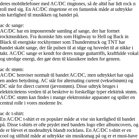
deres mobiltelefoner med AC/DC ringtones, så de altid har lidt rock n
roll med sig. En AC/DC ringetone er en fantastisk måde at udtrykke
sin kærlighed til musikken og bandet på.
ac dc sange:
AC/DC har en imponerende samling af sange, der har formet
rockmusikken. Fra ikoniske hits som Highway to Hell og Back in
Black til energiske rockhymner som Thunderstruck og TNT har
bandet skabt sange, der får pulsen til at stige og hovedet til at nikke i
takt. AC/DC sange er kendt for deres tunge guitarriffs, kraftfulde vokal
og utrolige energi, der gør dem til klassikere inden for genren.
ac dc strøm:
AC/DC henviser normalt til bandet AC/DC, men udtrykket har også
en anden betydning. AC står for alternating current (vekselstrøm) og
DC står for direct current (jævnstrøm). Disse udtryk bruges i
elektricitetens verden til at beskrive to forskellige typer elektrisk strøm.
AC/DC strøm kan findes i mange elektroniske apparater og spiller en
central rolle i vores moderne liv.
ac dc t-shirt:
En AC/DC t-shirt er en populær måde at vise sin kærlighed til bandet
på. Disse t-shirts er ofte prydet med bandets logo eller albumcovers, og
de er blevet et modeudtryk blandt rockfans. En AC/DC t-shirt er en
cool og stilfuld måde at udtrykke sin musiksmag på og er et must-have