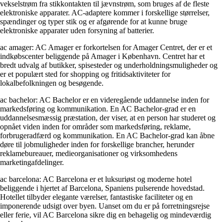
vekselstrøm fra stikkontakten til jævnstrøm, som bruges af de fleste
elektroniske apparater. AC-adaptere kommer i forskellige størrelser,
spændinger og typer stik og er afgørende for at kunne bruge
elektroniske apparater uden forsyning af batterier.
ac amager: AC Amager er forkortelsen for Amager Centret, der er et
indkøbscenter beliggende på Amager i København. Centret har et
bredt udvalg af butikker, spisesteder og underholdningsmuligheder og
er et populært sted for shopping og fritidsaktiviteter for
lokalbefolkningen og besøgende.
ac bachelor: AC Bachelor er en videregående uddannelse inden for
markedsføring og kommunikation. En AC Bachelor-grad er en
uddannelsesmæssig præstation, der viser, at en person har studeret og
opnået viden inden for områder som markedsføring, reklame,
forbrugeradfærd og kommunikation. En AC Bachelor-grad kan åbne
døre til jobmuligheder inden for forskellige brancher, herunder
reklamebureauer, medieorganisationer og virksomhedens
marketingafdelinger.
ac barcelona: AC Barcelona er et luksuriøst og moderne hotel
beliggende i hjertet af Barcelona, Spaniens pulserende hovedstad.
Hotellet tilbyder elegante værelser, fantastiske faciliteter og en
imponerende udsigt over byen. Uanset om du er på forretningsrejse
eller ferie, vil AC Barcelona sikre dig en behagelig og mindeværdig