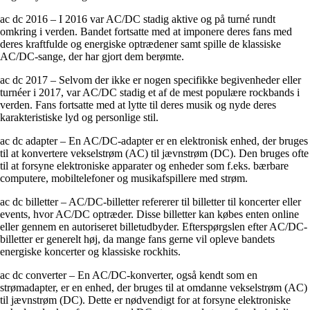
ac dc 2016 – I 2016 var AC/DC stadig aktive og på turné rundt
omkring i verden. Bandet fortsatte med at imponere deres fans med
deres kraftfulde og energiske optrædener samt spille de klassiske
AC/DC-sange, der har gjort dem berømte.
ac dc 2017 – Selvom der ikke er nogen specifikke begivenheder eller
turnéer i 2017, var AC/DC stadig et af de mest populære rockbands i
verden. Fans fortsatte med at lytte til deres musik og nyde deres
karakteristiske lyd og personlige stil.
ac dc adapter – En AC/DC-adapter er en elektronisk enhed, der bruges
til at konvertere vekselstrøm (AC) til jævnstrøm (DC). Den bruges ofte
til at forsyne elektroniske apparater og enheder som f.eks. bærbare
computere, mobiltelefoner og musikafspillere med strøm.
ac dc billetter – AC/DC-billetter refererer til billetter til koncerter eller
events, hvor AC/DC optræder. Disse billetter kan købes enten online
eller gennem en autoriseret billetudbyder. Efterspørgslen efter AC/DC-
billetter er generelt høj, da mange fans gerne vil opleve bandets
energiske koncerter og klassiske rockhits.
ac dc converter – En AC/DC-konverter, også kendt som en
strømadapter, er en enhed, der bruges til at omdanne vekselstrøm (AC)
til jævnstrøm (DC). Dette er nødvendigt for at forsyne elektroniske