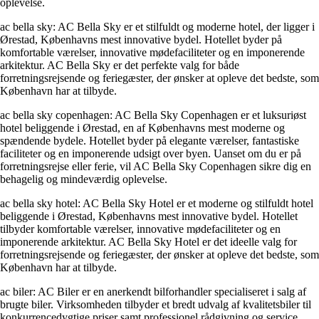
oplevelse.
ac bella sky: AC Bella Sky er et stilfuldt og moderne hotel, der ligger i
Ørestad, Københavns mest innovative bydel. Hotellet byder på
komfortable værelser, innovative mødefaciliteter og en imponerende
arkitektur. AC Bella Sky er det perfekte valg for både
forretningsrejsende og feriegæster, der ønsker at opleve det bedste, som
København har at tilbyde.
ac bella sky copenhagen: AC Bella Sky Copenhagen er et luksuriøst
hotel beliggende i Ørestad, en af Københavns mest moderne og
spændende bydele. Hotellet byder på elegante værelser, fantastiske
faciliteter og en imponerende udsigt over byen. Uanset om du er på
forretningsrejse eller ferie, vil AC Bella Sky Copenhagen sikre dig en
behagelig og mindeværdig oplevelse.
ac bella sky hotel: AC Bella Sky Hotel er et moderne og stilfuldt hotel
beliggende i Ørestad, Københavns mest innovative bydel. Hotellet
tilbyder komfortable værelser, innovative mødefaciliteter og en
imponerende arkitektur. AC Bella Sky Hotel er det ideelle valg for
forretningsrejsende og feriegæster, der ønsker at opleve det bedste, som
København har at tilbyde.
ac biler: AC Biler er en anerkendt bilforhandler specialiseret i salg af
brugte biler. Virksomheden tilbyder et bredt udvalg af kvalitetsbiler til
konkurrencedygtige priser samt professionel rådgivning og service.