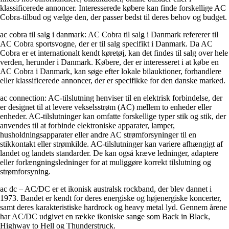
klassificerede annoncer. Interesserede købere kan finde forskellige AC
Cobra-tilbud og vælge den, der passer bedst til deres behov og budget.
ac cobra til salg i danmark: AC Cobra til salg i Danmark refererer til
AC Cobra sportsvogne, der er til salg specifikt i Danmark. Da AC
Cobra er et internationalt kendt køretøj, kan det findes til salg over hele
verden, herunder i Danmark. Købere, der er interesseret i at købe en
AC Cobra i Danmark, kan søge efter lokale bilauktioner, forhandlere
eller klassificerede annoncer, der er specifikke for den danske marked.
ac connection: AC-tilslutning henviser til en elektrisk forbindelse, der
er designet til at levere vekselsstrøm (AC) mellem to enheder eller
enheder. AC-tilslutninger kan omfatte forskellige typer stik og stik, der
anvendes til at forbinde elektroniske apparater, lamper,
husholdningsapparater eller andre AC strømforsyninger til en
stikkontakt eller strømkilde. AC-tilslutninger kan variere afhængigt af
landet og landets standarder. De kan også kræve ledninger, adaptere
eller forlængningsledninger for at muliggøre korrekt tilslutning og
strømforsyning.
ac dc – AC/DC er et ikonisk australsk rockband, der blev dannet i
1973. Bandet er kendt for deres energiske og højenergiske koncerter,
samt deres karakteristiske hardrock og heavy metal lyd. Gennem årene
har AC/DC udgivet en række ikoniske sange som Back in Black,
Highway to Hell og Thunderstruck.