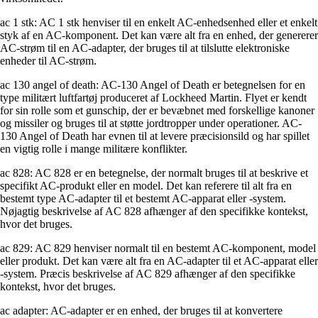
ac 1 stk: AC 1 stk henviser til en enkelt AC-enhedsenhed eller et enkelt
styk af en AC-komponent. Det kan være alt fra en enhed, der genererer
AC-strøm til en AC-adapter, der bruges til at tilslutte elektroniske
enheder til AC-strøm.
ac 130 angel of death: AC-130 Angel of Death er betegnelsen for en
type militært luftfartøj produceret af Lockheed Martin. Flyet er kendt
for sin rolle som et gunschip, der er bevæbnet med forskellige kanoner
og missiler og bruges til at støtte jordtropper under operationer. AC-
130 Angel of Death har evnen til at levere præcisionsild og har spillet
en vigtig rolle i mange militære konflikter.
ac 828: AC 828 er en betegnelse, der normalt bruges til at beskrive et
specifikt AC-produkt eller en model. Det kan referere til alt fra en
bestemt type AC-adapter til et bestemt AC-apparat eller -system.
Nøjagtig beskrivelse af AC 828 afhænger af den specifikke kontekst,
hvor det bruges.
ac 829: AC 829 henviser normalt til en bestemt AC-komponent, model
eller produkt. Det kan være alt fra en AC-adapter til et AC-apparat eller
-system. Præcis beskrivelse af AC 829 afhænger af den specifikke
kontekst, hvor det bruges.
ac adapter: AC-adapter er en enhed, der bruges til at konvertere