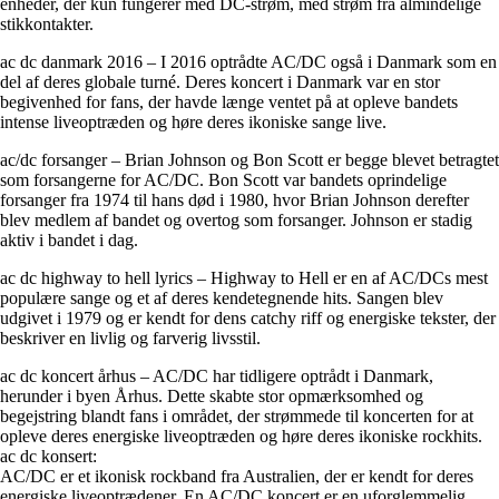
enheder, der kun fungerer med DC-strøm, med strøm fra almindelige
stikkontakter.
ac dc danmark 2016 – I 2016 optrådte AC/DC også i Danmark som en
del af deres globale turné. Deres koncert i Danmark var en stor
begivenhed for fans, der havde længe ventet på at opleve bandets
intense liveoptræden og høre deres ikoniske sange live.
ac/dc forsanger – Brian Johnson og Bon Scott er begge blevet betragtet
som forsangerne for AC/DC. Bon Scott var bandets oprindelige
forsanger fra 1974 til hans død i 1980, hvor Brian Johnson derefter
blev medlem af bandet og overtog som forsanger. Johnson er stadig
aktiv i bandet i dag.
ac dc highway to hell lyrics – Highway to Hell er en af AC/DCs mest
populære sange og et af deres kendetegnende hits. Sangen blev
udgivet i 1979 og er kendt for dens catchy riff og energiske tekster, der
beskriver en livlig og farverig livsstil.
ac dc koncert århus – AC/DC har tidligere optrådt i Danmark,
herunder i byen Århus. Dette skabte stor opmærksomhed og
begejstring blandt fans i området, der strømmede til koncerten for at
opleve deres energiske liveoptræden og høre deres ikoniske rockhits.
ac dc konsert:
AC/DC er et ikonisk rockband fra Australien, der er kendt for deres
energiske liveoptrædener. En AC/DC koncert er en uforglemmelig