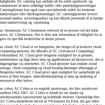
lejligheder. AC catering kan omfatte alt fra enkle sandwich- og
salatmenuer til mere udførlige buffet- eller platedejligsserveringer.
Cateringfirmaer kan også være specialiserede inden for bestemte
køkkentyper eller diætbegrænsninger. AC cateringtjenester leverer
normalt maden, serveringsudstyr og kan tilbyde personale til at hjælpe
med madservering og -opsætning.
ac christensen: AC Christensen refererer til en person ved det fulde
navn, AC Christensen. Der er ikke nok information til rådighed for at
give en specifik beskrivelse af denne person.
ac cloud: AC Cloud er en betegnelse, der bruges til at beskrive cloud
computing-tjenester, der tilbydes af AC (Advanced Computing)
virksomhed. AC Cloud giver brugerne mulighed for at gemme,
administrere og tilgå deres data og applikationer på fjernservere, der er
tilgængelige via internettet. AC Cloud-tjenester kan omfatte cloud
storage, cloud computing og cloud hosting-løsninger afhængigt af
brugerens behov. AC Cloud giver også mulighed for samarbejde på
tværs af flere brugere, sikkerhedskopiering af data og skalering af
ressourcer efter behov.
ac cobra: AC Cobra er en engelsk sportsvogn, der blev produceret
mellem 1962-1967. AC Cobra er kendt for sin slanke og
aerodynamiske karrosseristil og kraftfulde motorer. Oprindeligt blev
AC Cobra-modellerne drevet af V8-motorer fra Ford, der gav bilen