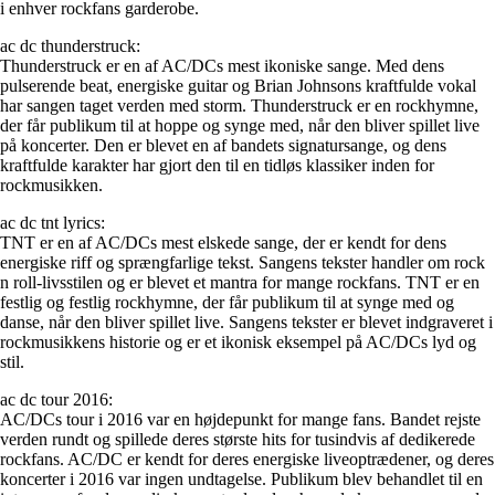
i enhver rockfans garderobe.
ac dc thunderstruck:
Thunderstruck er en af AC/DCs mest ikoniske sange. Med dens
pulserende beat, energiske guitar og Brian Johnsons kraftfulde vokal
har sangen taget verden med storm. Thunderstruck er en rockhymne,
der får publikum til at hoppe og synge med, når den bliver spillet live
på koncerter. Den er blevet en af bandets signatursange, og dens
kraftfulde karakter har gjort den til en tidløs klassiker inden for
rockmusikken.
ac dc tnt lyrics:
TNT er en af AC/DCs mest elskede sange, der er kendt for dens
energiske riff og sprængfarlige tekst. Sangens tekster handler om rock
n roll-livsstilen og er blevet et mantra for mange rockfans. TNT er en
festlig og festlig rockhymne, der får publikum til at synge med og
danse, når den bliver spillet live. Sangens tekster er blevet indgraveret i
rockmusikkens historie og er et ikonisk eksempel på AC/DCs lyd og
stil.
ac dc tour 2016:
AC/DCs tour i 2016 var en højdepunkt for mange fans. Bandet rejste
verden rundt og spillede deres største hits for tusindvis af dedikerede
rockfans. AC/DC er kendt for deres energiske liveoptrædener, og deres
koncerter i 2016 var ingen undtagelse. Publikum blev behandlet til en