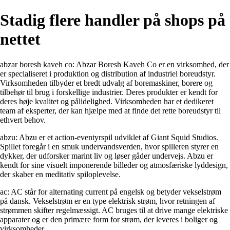
Stadig flere handler på shops på
nettet
abzar boresh kaveh co: Abzar Boresh Kaveh Co er en virksomhed, der
er specialiseret i produktion og distribution af industriel boreudstyr.
Virksomheden tilbyder et bredt udvalg af boremaskiner, borere og
tilbehør til brug i forskellige industrier. Deres produkter er kendt for
deres høje kvalitet og pålidelighed. Virksomheden har et dedikeret
team af eksperter, der kan hjælpe med at finde det rette boreudstyr til
ethvert behov.
abzu: Abzu er et action-eventyrspil udviklet af Giant Squid Studios.
Spillet foregår i en smuk undervandsverden, hvor spilleren styrer en
dykker, der udforsker marint liv og løser gåder undervejs. Abzu er
kendt for sine visuelt imponerende billeder og atmosfæriske lyddesign,
der skaber en meditativ spiloplevelse.
ac: AC står for alternating current på engelsk og betyder vekselstrøm
på dansk. Vekselstrøm er en type elektrisk strøm, hvor retningen af
strømmen skifter regelmæssigt. AC bruges til at drive mange elektriske
apparater og er den primære form for strøm, der leveres i boliger og
virksomheder.