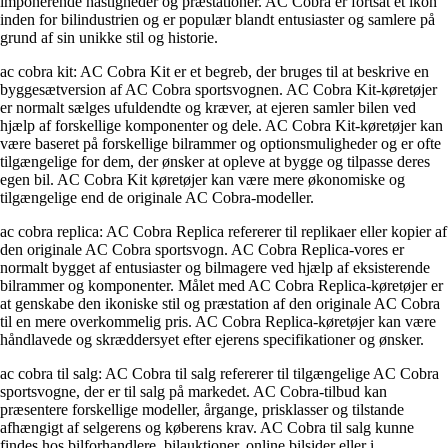
imponerende hastigheder og præstationer. AC Cobra er fortsat et ikon
inden for bilindustrien og er populær blandt entusiaster og samlere på
grund af sin unikke stil og historie.
ac cobra kit: AC Cobra Kit er et begreb, der bruges til at beskrive en
byggesætversion af AC Cobra sportsvognen. AC Cobra Kit-køretøjer
er normalt sælges ufuldendte og kræver, at ejeren samler bilen ved
hjælp af forskellige komponenter og dele. AC Cobra Kit-køretøjer kan
være baseret på forskellige bilrammer og optionsmuligheder og er ofte
tilgængelige for dem, der ønsker at opleve at bygge og tilpasse deres
egen bil. AC Cobra Kit køretøjer kan være mere økonomiske og
tilgængelige end de originale AC Cobra-modeller.
ac cobra replica: AC Cobra Replica refererer til replikaer eller kopier af
den originale AC Cobra sportsvogn. AC Cobra Replica-vores er
normalt bygget af entusiaster og bilmagere ved hjælp af eksisterende
bilrammer og komponenter. Målet med AC Cobra Replica-køretøjer er
at genskabe den ikoniske stil og præstation af den originale AC Cobra
til en mere overkommelig pris. AC Cobra Replica-køretøjer kan være
håndlavede og skræddersyet efter ejerens specifikationer og ønsker.
ac cobra til salg: AC Cobra til salg refererer til tilgængelige AC Cobra
sportsvogne, der er til salg på markedet. AC Cobra-tilbud kan
præsentere forskellige modeller, årgange, prisklasser og tilstande
afhængigt af selgerens og køberens krav. AC Cobra til salg kunne
findes hos bilforhandlere, bilauktioner, online bilsider eller i