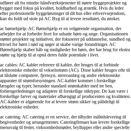
udfører alt fra mindre håndværkstjenester til større byggeprojekter og
bygger med fokus på kvalitet, holdbarhed og æstetik. Hvis du leder
efter professionelle byggeløsninger til dit hus eller erhvervsejendom,
kan du fuldt ud stole på AC Byg til at levere resultatet, du ønsker.
ac børnehjælp: AC Børnehjælp er en velgørende organisation, der
arbejder for at forbedre livet for udsatte børn og unge. Organisationen
støtter projekter og initiativer, der fokuserer på uddannelse, sundhed og
trivsel for børn i nød og søger at skabe varige forandringer. AC
Børnehjælp skaber håb og muligheder for børn, der har brug for ekstra
støtte og hjælp til at opnå deres fulde potentiale i livet.
ac cables: AC kabler refererer til kabler, der bruges til at forbinde
elektroniske enheder til vekselsstrøm (AC). Disse kabler bruges ofte til
at tilslutte computere, fjernsyn, stereoanlæg og andre elektroniske
apparater til strømforsyningen. AC-kabler kommer i forskellige
længder og typer, herunder standard strømkabler med tre ben,
forlængerledninger og adaptere til forskellige stiktyper. De kan være i
forskellige farver og materialer afhængigt af producenten og kvaliteten.
AC-kabler er afgørende for at levere strøm sikker og pålideligt til
elektroniske enheder.
ac catering: AC catering er en service, der tilbyder måltidslevering til
begivenheder og arrangementer. Cateringfirmaer kan levere forskellige
menuvalg til fester, virksomhedsmøder, bryllupper eller andre specielle