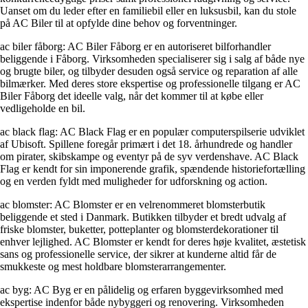
Uanset om du leder efter en familiebil eller en luksusbil, kan du stole
på AC Biler til at opfylde dine behov og forventninger.
ac biler fåborg: AC Biler Fåborg er en autoriseret bilforhandler
beliggende i Fåborg. Virksomheden specialiserer sig i salg af både nye
og brugte biler, og tilbyder desuden også service og reparation af alle
bilmærker. Med deres store ekspertise og professionelle tilgang er AC
Biler Fåborg det ideelle valg, når det kommer til at købe eller
vedligeholde en bil.
ac black flag: AC Black Flag er en populær computerspilserie udviklet
af Ubisoft. Spillene foregår primært i det 18. århundrede og handler
om pirater, skibskampe og eventyr på de syv verdenshave. AC Black
Flag er kendt for sin imponerende grafik, spændende historiefortælling
og en verden fyldt med muligheder for udforskning og action.
ac blomster: AC Blomster er en velrenommeret blomsterbutik
beliggende et sted i Danmark. Butikken tilbyder et bredt udvalg af
friske blomster, buketter, potteplanter og blomsterdekorationer til
enhver lejlighed. AC Blomster er kendt for deres høje kvalitet, æstetisk
sans og professionelle service, der sikrer at kunderne altid får de
smukkeste og mest holdbare blomsterarrangementer.
ac byg: AC Byg er en pålidelig og erfaren byggevirksomhed med
ekspertise indenfor både nybyggeri og renovering. Virksomheden