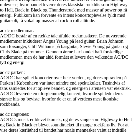
oplevelse, hvor bandet leverer deres klassiske rockhits som Highway
to Hell, Back in Black og Thunderstruck med masser af power og rå
energi. Publikum kan forvente en intens koncertoplevelse fyldt med
guitarsoli, rå vokal og masser af rock n roll attitude.
ac dc medlemmar:
AC/DC består af en række talentfulde rockmusikere. De nuværende
medlemmer inkluderer Angus Young på lead guitar, Brian Johnson
som forsanger, Cliff Williams på basguitar, Stevie Young på guitar og
Chris Slade på trommer. Gennem årene har bandet haft forskellige
medlemmer, men de har altid formået at levere den velkendte AC/DC
lyd og energi.
ac dc parken:
AC/DC har spillet koncerter over hele verden, og deres optræden på
Parken i København var intet mindre end spektakulær. Tusindvis af
fans samledes for at opleve bandet, og energien i arenaen var elektrisk.
AC/DC leverede en uforglemmelig koncert, hvor de spillede deres
største hits og beviste, hvorfor de er en af verdens mest ikoniske
rockbands.
ac dc ringtones:
AC/DCs musik er blevet ikonisk, og deres sange som Highway to Hell
og Back in Black er blevet soundtracket til mange rockfans liv. For at
vise deres kærlighed til bandet har nogle mennesker valgt at indstille