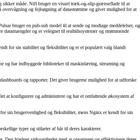
 sikker måde. Nifi bruger en visuel træk-og-slip-grænseflade til at
gså overvågning og fejlsøgning af datastrømme og giver mulighed for at
 Pulsar bruger en pub-sub model til at sende og modtage meddelelser, og
store datamængder og er velegnet til realtidssystemer og strømmende
for sin stabilitet og fleksibilitet og er et populært valg blandt
ne og har indbyggede biblioteker til maskinlæring, streaming og
e dashboards og rapporter. Det giver brugerne mulighed for at udforske
et at konfigurere og administrere og har et omfattende økosystem af
 sin brugervenlighed og fleksibilitet, mens Nginx er kendt for sin
kellige typer og stilarter af hår til deres karakterer.
ring. Den hjælper virksomheder med at organisere og effektivisere deres