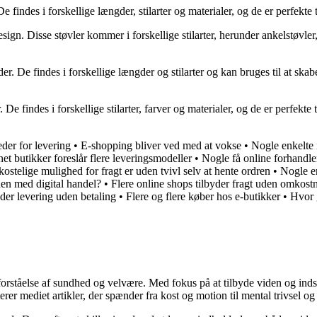
e findes i forskellige længder, stilarter og materialer, og de er perfekte t
sign. Disse støvler kommer i forskellige stilarter, herunder ankelstøvler, 
der. De findes i forskellige længder og stilarter og kan bruges til at skabe
. De findes i forskellige stilarter, farver og materialer, og de er perfekte 
der for levering
•
E-shopping bliver ved med at vokse
•
Nogle enkelte 
net butikker foreslår flere leveringsmodeller
•
Nogle få online forhandle
ostelige mulighed for fragt er uden tvivl selv at hente ordren
•
Nogle e
en med digital handel?
•
Flere online shops tilbyder fragt uden omkost
der levering uden betaling
•
Flere og flere køber hos e-butikker
•
Hvor 
orståelse af sundhed og velvære. Med fokus på at tilbyde viden og indsig
r mediet artikler, der spænder fra kost og motion til mental trivsel og 