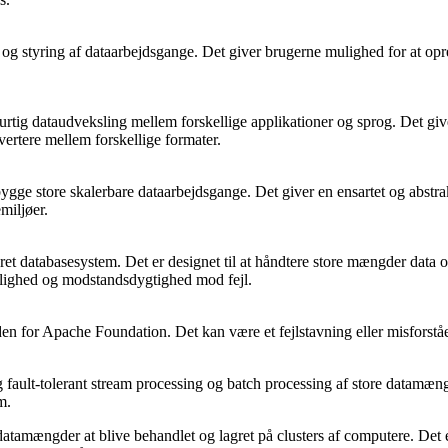
 og styring af dataarbejdsgange. Det giver brugerne mulighed for at o
rtig dataudveksling mellem forskellige applikationer og sprog. Det give
vertere mellem forskellige formater.
gge store skalerbare dataarbejdsgange. Det giver en ensartet og abstra
miljøer.
 databasesystem. Det er designet til at håndtere store mængder data og ka
elighed og modstandsdygtighed mod fejl.
nden for Apache Foundation. Det kan være et fejlstavning eller misforståe
 og fault-tolerant stream processing og batch processing af store datam
m.
tamængder at blive behandlet og lagret på clusters af computere. Det er 