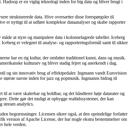
id. Hadoop er en vigtig teknologi inden for big data og bliver brugt i
re strukturerede data. Hive oversætter disse forespørgsler til
e er nyttigt til at udføre komplekse dataanalyser og skabe rapporter
v måde at styre og manipulere data i kolonnelagrede tabeller. Iceberg
Iceberg er velegnet til analyse- og rapporteringsformål samt til sikker
rne har en rig kultur, der omfatter traditionel kunst, dans og musik.
amerikanske kulturarv og bliver stadig fejret og anerkendt i dag.
til og sin innovativ brug af effektpedaler. Ingmann vandt Eurovision
 største navne inden for jazz og popmusik. Ingmanns bidrag til
til at være skalerbar og holdbar, og det håndterer høje datarater og
e. Dette gør det muligt at opbygge realtidssystemer, der kan
 stream analytics.
 uden begrænsninger. Licensen sikrer også, at den oprindelige forfatter
cifik version af Apache License, der har nogle ekstra bestemmelser om
er hele verden.