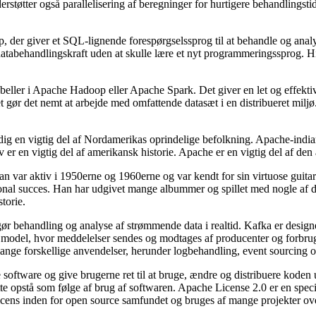
nderstøtter også parallelisering af beregninger for hurtigere behandlingst
der giver et SQL-lignende forespørgselssprog til at behandle og analyse
tabehandlingskraft uden at skulle lære et nyt programmeringssprog. Hiv
tabeller i Apache Hadoop eller Apache Spark. Det giver en let og effekti
 gør det nemt at arbejde med omfattende datasæt i en distribueret miljø. 
ig en vigtig del af Nordamerikas oprindelige befolkning. Apache-indiane
er en vigtig del af amerikansk historie. Apache er en vigtig del af den 
var aktiv i 1950erne og 1960erne og var kendt for sin virtuose guitars
nal succes. Han har udgivet mange albummer og spillet med nogle af de
torie.
r behandling og analyse af strømmende data i realtid. Kafka er designet 
odel, hvor meddelelser sendes og modtages af producenter og forbruger
ge forskellige anvendelser, herunder logbehandling, event sourcing og
e software og give brugerne ret til at bruge, ændre og distribuere koden
åtte opstå som følge af brug af softwaren. Apache License 2.0 er en spe
licens inden for open source samfundet og bruges af mange projekter ov