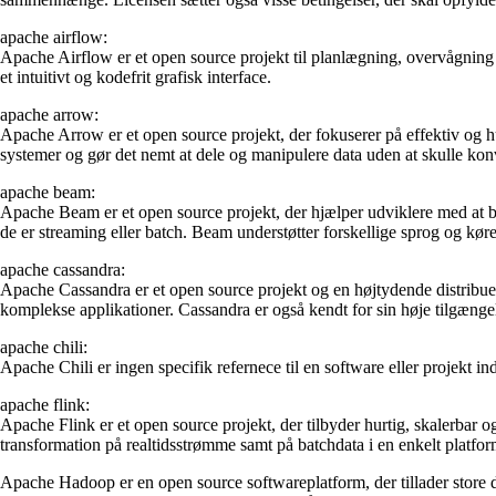
apache airflow:
Apache Airflow er et open source projekt til planlægning, overvågning
et intuitivt og kodefrit grafisk interface.
apache arrow:
Apache Arrow er et open source projekt, der fokuserer på effektiv og hu
systemer og gør det nemt at dele og manipulere data uden at skulle kon
apache beam:
Apache Beam er et open source projekt, der hjælper udviklere med at by
de er streaming eller batch. Beam understøtter forskellige sprog og køre
apache cassandra:
Apache Cassandra er et open source projekt og en højtydende distribueret
komplekse applikationer. Cassandra er også kendt for sin høje tilgæng
apache chili:
Apache Chili er ingen specifik refernece til en software eller projekt i
apache flink:
Apache Flink er et open source projekt, der tilbyder hurtig, skalerbar
transformation på realtidsstrømme samt på batchdata i en enkelt platfor
Apache Hadoop er en open source softwareplatform, der tillader store da