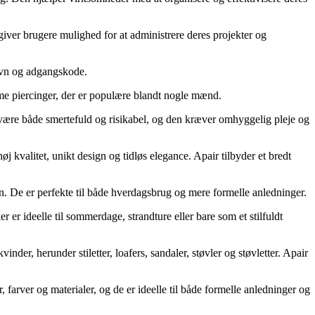
giver brugere mulighed for at administrere deres projekter og
navn og adgangskode.
time piercinger, der er populære blandt nogle mænd.
 være både smertefuld og risikabel, og den kræver omhyggelig pleje og
j kvalitet, unikt design og tidløs elegance. Apair tilbyder et bredt
ign. De er perfekte til både hverdagsbrug og mere formelle anledninger.
er er ideelle til sommerdage, strandture eller bare som et stilfuldt
nder, herunder stiletter, loafers, sandaler, støvler og støvletter. Apair
ter, farver og materialer, og de er ideelle til både formelle anledninger og