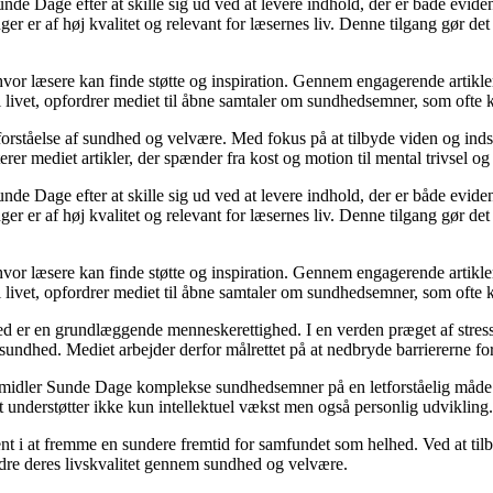
unde Dage efter at skille sig ud ved at levere indhold, der er både evide
r er af høj kvalitet og relevant for læsernes liv. Denne tilgang gør det
 hvor læsere kan finde støtte og inspiration. Gennem engagerende artikle
 livet, opfordrer mediet til åbne samtaler om sundhedsemner, som ofte 
orståelse af sundhed og velvære. Med fokus på at tilbyde viden og indsig
r mediet artikler, der spænder fra kost og motion til mental trivsel og 
unde Dage efter at skille sig ud ved at levere indhold, der er både evide
r er af høj kvalitet og relevant for læsernes liv. Denne tilgang gør det
 hvor læsere kan finde støtte og inspiration. Gennem engagerende artikle
 livet, opfordrer mediet til åbne samtaler om sundhedsemner, som ofte 
d er en grundlæggende menneskerettighed. I en verden præget af stress
es sundhed. Mediet arbejder derfor målrettet på at nedbryde barriererne f
rmidler Sunde Dage komplekse sundhedsemner på en letforståelig måde. D
t understøtter ikke kun intellektuel vækst men også personlig udvikling.
nt i at fremme en sundere fremtid for samfundet som helhed. Ved at tilb
bedre deres livskvalitet gennem sundhed og velvære.