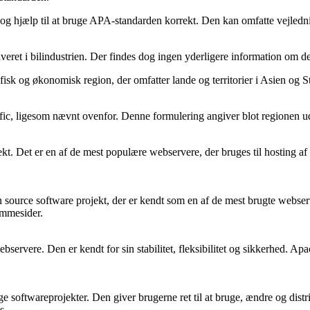
 og hjælp til at bruge APA-standarden korrekt. Den kan omfatte vejled
volveret i bilindustrien. Der findes dog ingen yderligere information om 
afisk og økonomisk region, der omfatter lande og territorier i Asien og 
ic, ligesom nævnt ovenfor. Denne formulering angiver blot regionen ude
ekt. Det er en af de mest populære webservere, der bruges til hosting a
 source software projekt, der er kendt som en af de mest brugte webserv
emmesider.
servere. Den er kendt for sin stabilitet, fleksibilitet og sikkerhed. A
ige softwareprojekter. Den giver brugerne ret til at bruge, ændre og di
s.