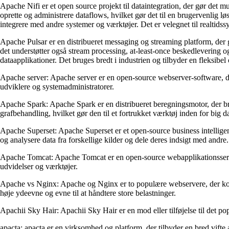
Apache Nifi er et open source projekt til dataintegration, der gør det m
oprette og administrere dataflows, hvilket gør det til en brugervenlig 
integrere med andre systemer og værktøjer. Det er velegnet til realtidss
Apache Pulsar er en distribueret messaging og streaming platform, der g
det understøtter også stream processing, at-least-once beskedlevering og
dataapplikationer. Det bruges bredt i industrien og tilbyder en fleksibe
Apache server: Apache server er en open-source webserver-software, der b
udviklere og systemadministratorer.
Apache Spark: Apache Spark er en distribueret beregningsmotor, der bru
grafbehandling, hvilket gør den til et fortrukket værktøj inden for big d
Apache Superset: Apache Superset er et open-source business intelligen
og analysere data fra forskellige kilder og dele deres indsigt med andre.
Apache Tomcat: Apache Tomcat er en open-source webapplikationsserver,
udvidelser og værktøjer.
Apache vs Nginx: Apache og Nginx er to populære webservere, der konku
høje ydeevne og evne til at håndtere store belastninger.
Apachii Sky Hair: Apachii Sky Hair er en mod eller tilføjelse til det popu
apacta: apacta er en virksomhed og platform, der tilbyder en bred vifte 