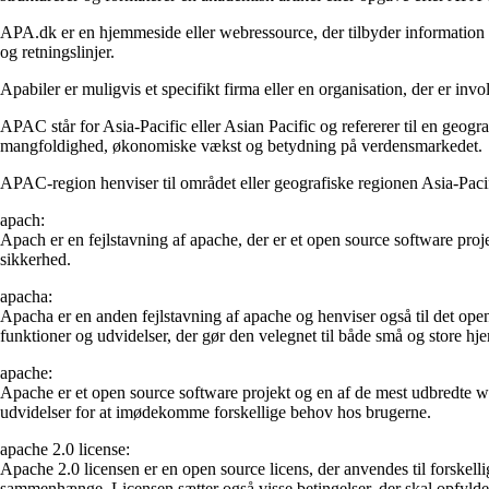
APA.dk er en hjemmeside eller webressource, der tilbyder information
og retningslinjer.
Apabiler er muligvis et specifikt firma eller en organisation, der er in
APAC står for Asia-Pacific eller Asian Pacific og refererer til en geogr
mangfoldighed, økonomiske vækst og betydning på verdensmarkedet.
APAC-region henviser til området eller geografiske regionen Asia-Pacif
apach:
Apach er en fejlstavning af apache, der er et open source software proj
sikkerhed.
apacha:
Apacha er en anden fejlstavning af apache og henviser også til det open
funktioner og udvidelser, der gør den velegnet til både små og store hj
apache:
Apache er et open source software projekt og en af de mest udbredte web
udvidelser for at imødekomme forskellige behov hos brugerne.
apache 2.0 license:
Apache 2.0 licensen er en open source licens, der anvendes til forskell
sammenhænge. Licensen sætter også visse betingelser, der skal opfylde