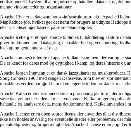
et distribueret filsystem til at organisere og håndtere dataene, og det u
mange virksomheder og organisationer.
Apache Hive er et datawarehouse-infrastrukturprojekt i Apache Hadoop, 
MapReduce-job, hvilket gør det nemt for brugere at udnytte Hadoops da
eller visualiseringer baseret på store datamængder.
Apache Iceberg er et open source bibliotek til håndtering af store data
giver funktioner som datalagring, datasikkerhed og versionering, hvilket
backup og gendannelse af data.
Apache kan også referere til apache indianerstammen, der var og er stad
De er kendt for deres mod og dygtighed i kamp, og deres historie og arv 
Apache Jørgen Ingmann er en dansk jazzguitarist og musikproducer. Han 
Song Contest i 1963 med sangen Dansevise, som blev en stor internatio
musikkens verden har gjort ham til en legende inden for dansk musikhis
Apache Kafka er en distribueret stream processing platform, der muliggø
store datavolumener uden at miste ydeevnen. Kafka bruger en pub-sub m
behandle og analysere data, mens det kommer ind. Kafka anvendes i man
Apache License er en open source licens, der anvendes til at distribuer
ikke kan holdes ansvarlig for eventuelle skader eller problemer, der m
patentrettigheder og brugerrettigheder. Apache License er en populær 