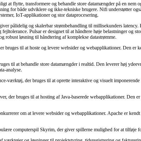
uligt at flytte, transformere og behandle store datamængder på en nem og
løsning for både udviklere og ikke-tekniske brugere. Nifi understøtter o
ystemer, IoT-applikationer og stor dataprocesering.
iver pålidelig og skalerbar strømbehandling til millisekunders latency.
 fejltolerance. Pulsar er designet til at håndtere høje belastninger og 
l og robust løsning til håndtering af komplekse datastrømme.
ruges til at hoste og levere websider og webapplikationer. Den er kendt 
ges til at behandle store datamængder i realtid. Den leverer høj ydeev
ata-analyse.
ce-værktøj, der bruges til at oprette interaktive og visuelt imponerend
 der bruges til at hosting af Java-baserede webapplikationer. Den er l
rrerer om at levere websider og webapplikationer. Apache er kendt for
lære computerspil Skyrim, der giver spillerne mulighed for at tilføje fors
af værktøjer og løsninger til projektstyring, tidsregistrering og fakture