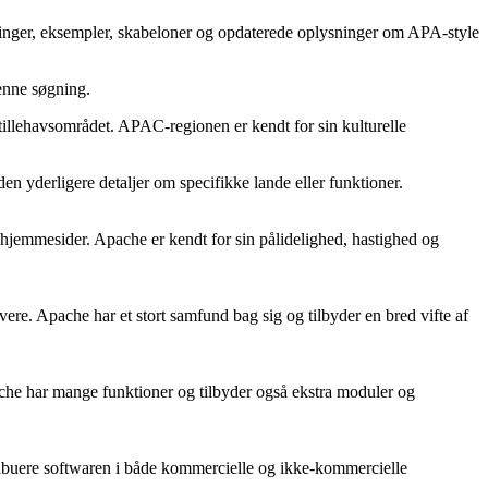
ninger, eksempler, skabeloner og opdaterede oplysninger om APA-style
denne søgning.
Stillehavsområdet. APAC-regionen er kendt for sin kulturelle
n yderligere detaljer om specifikke lande eller funktioner.
f hjemmesider. Apache er kendt for sin pålidelighed, hastighed og
ere. Apache har et stort samfund bag sig og tilbyder en bred vifte af
pache har mange funktioner og tilbyder også ekstra moduler og
stribuere softwaren i både kommercielle og ikke-kommercielle