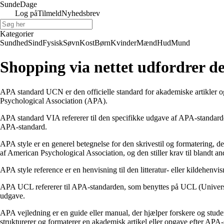
Sunde
Dage
Log på
Tilmeld
Nyhedsbrev
Kategorier
Sundhed
Sind
Fysisk
Søvn
Kost
Børn
Kvinder
Mænd
Hud
Mund
Shopping via nettet udfordrer d
APA standard UCN er den officielle standard for akademiske artikler og
Psychological Association (APA).
APA standard VIA refererer til den specifikke udgave af APA-standarden
APA-standard.
APA style er en generel betegnelse for den skrivestil og formatering, 
af American Psychological Association, og den stiller krav til blandt andet
APA style reference er en henvisning til den litteratur- eller kildehenvi
APA UCL refererer til APA-standarden, som benyttes på UCL (University
udgave.
APA vejledning er en guide eller manual, der hjælper forskere og stude
strukturerer og formaterer en akademisk artikel eller opgave efter APA