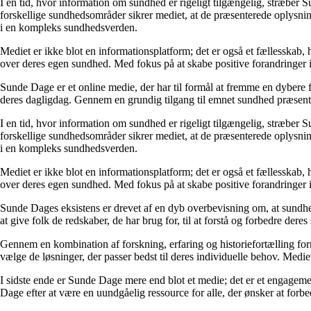
I en tid, hvor information om sundhed er rigeligt tilgængelig, stræber S
forskellige sundhedsområder sikrer mediet, at de præsenterede oplysninge
i en kompleks sundhedsverden.
Mediet er ikke blot en informationsplatform; det er også et fællesskab,
over deres egen sundhed. Med fokus på at skabe positive forandringer i
Sunde Dage er et online medie, der har til formål at fremme en dybere f
deres dagligdag. Gennem en grundig tilgang til emnet sundhed præsentere
I en tid, hvor information om sundhed er rigeligt tilgængelig, stræber S
forskellige sundhedsområder sikrer mediet, at de præsenterede oplysninge
i en kompleks sundhedsverden.
Mediet er ikke blot en informationsplatform; det er også et fællesskab,
over deres egen sundhed. Med fokus på at skabe positive forandringer i
Sunde Dages eksistens er drevet af en dyb overbevisning om, at sundhe
at give folk de redskaber, de har brug for, til at forstå og forbedre der
Gennem en kombination af forskning, erfaring og historiefortælling fo
vælge de løsninger, der passer bedst til deres individuelle behov. Medie
I sidste ende er Sunde Dage mere end blot et medie; det er et engageme
Dage efter at være en uundgåelig ressource for alle, der ønsker at for