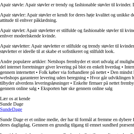
Apair støvle: Apair støvler er trendy og fashionable støvler til kvinder. D
Apair støvler: Apair støvler er kendt for deres høje kvalitet og unikke de
attitude til enhver påklædning.
Apair støvlet: Apair støvletter er stilfulde og fashionable støvler til kvin
enhver modeelskende kvinde.
Apair støvletter: Apair støvletter er stilfulde og trendy støvler til kvinder
støvletter er ideelle til at skabe et sofistikeret og stilfuldt look.
Andre populære artikler:
Netshops frembyder et stort udvalg af mulighe
del internet forretninger giver levering på blot en enkelt hverdag
•
Inter
gennem internettet
•
Folk køber via forhandlere på nettet
•
Den mindst k
webshops garanterer levering uden beregning
•
Hvor går udviklingen h
tilbyder alverdens leveringsløsninger
•
Enkelte firmaer på nettet fremby
gennem online salg
•
Eksporten bør ske gennem online salg
Lær os at kende
Sunde Dage
Sunde
Dage
Sunde Dage er et online medie, der har til formål at fremme en dybere f
deres dagligdag. Gennem en grundig tilgang til emnet sundhed præsentere