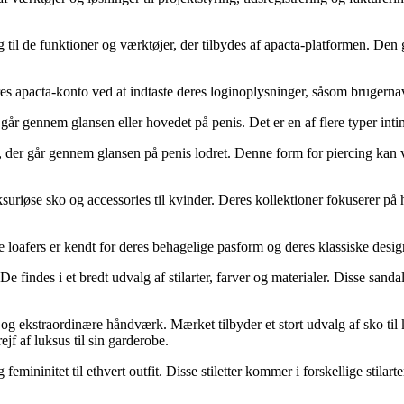
 til de funktioner og værktøjer, der tilbydes af apacta-platformen. Den 
deres apacta-konto ved at indtaste deres loginoplysninger, såsom bruger
r går gennem glansen eller hovedet på penis. Det er en af flere typer in
, der går gennem glansen på penis lodret. Denne form for piercing kan
suriøse sko og accessories til kvinder. Deres kollektioner fokuserer på hø
isse loafers er kendt for deres behagelige pasform og deres klassiske des
e findes i et bredt udvalg af stilarter, farver og materialer. Disse sandal
og ekstraordinære håndværk. Mærket tilbyder et stort udvalg af sko til kvi
ejf af luksus til sin garderobe.
g femininitet til ethvert outfit. Disse stiletter kommer i forskellige stilar