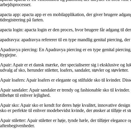
arbejdsprocesser.
apacta app: apacta app er en mobilapplikation, der giver brugere adgang
tidregistrering på farten.
apacta login: apacta login er den proces, hvor brugere får adgang til 
apadravya: apadravya refererer til en type mandlig genital piercing, de
Apadravya piercing: En Apadravya piercing er en type genital piercing
hygiejne.
Apair: Apair er et dansk mærke, der specialiserer sig i eksklusive og luk
udvalg af sko, herunder stiletter, loafers, sandaler, støvler og støvletter.
Apair loafers: Apair loafers er elegante og stilfulde sko til kvinder. D
Apair sandaler: Apair sandaler er trendy og fashionable sko til kvinder. D
tilbehør til enhver lejlighed.
Apair sko: Apair sko er kendt for deres høje kvalitet, innovative design 
sko er perfekte til enhver modebevidst kvinde, der ønsker at tilføje et str
Apair stiletter: Apair stiletter er høje, tynde hæle, der tilføjer elegance o
aftenbegivenheder.