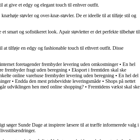
il at give et edgy og elegant touch til enhver outfit.
knæhøje støvler og over-knæ-støvler. De er ideelle til at tilføje stil og
 et smart og sofistikeret look. Apair støvletter er det perfekte tilbehør til
til at tilføje en edgy og fashionable touch til ethvert outfit. Disse
internet foretagender frembyder levering uden omkostninger
•
En hel
re frembyder fragt uden beregning
•
Eksport i fremtiden skal ske
nkelte online varehuse frembyder levering uden beregning
•
En hel del
ninger
•
Endda den mest prisbevidste leveringsmåde
•
Shops på nettet
går udviklingen hen med online shopping?
•
Fremtidens vækst skal ske
t søger Sunde Dage at inspirere læsere til at træffe informerede valg i
livsstilsændringer.