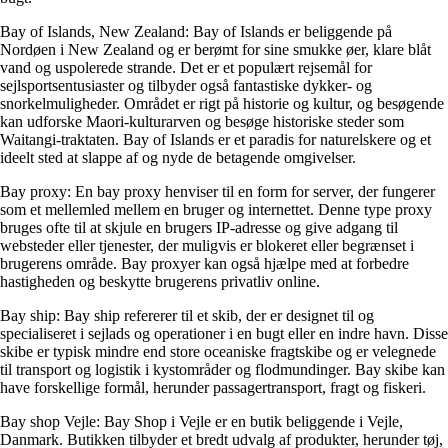
Bay of Islands, New Zealand: Bay of Islands er beliggende på
Nordøen i New Zealand og er berømt for sine smukke øer, klare blåt
vand og uspolerede strande. Det er et populært rejsemål for
sejlsportsentusiaster og tilbyder også fantastiske dykker- og
snorkelmuligheder. Området er rigt på historie og kultur, og besøgende
kan udforske Maori-kulturarven og besøge historiske steder som
Waitangi-traktaten. Bay of Islands er et paradis for naturelskere og et
ideelt sted at slappe af og nyde de betagende omgivelser.
Bay proxy: En bay proxy henviser til en form for server, der fungerer
som et mellemled mellem en bruger og internettet. Denne type proxy
bruges ofte til at skjule en brugers IP-adresse og give adgang til
websteder eller tjenester, der muligvis er blokeret eller begrænset i
brugerens område. Bay proxyer kan også hjælpe med at forbedre
hastigheden og beskytte brugerens privatliv online.
Bay ship: Bay ship refererer til et skib, der er designet til og
specialiseret i sejlads og operationer i en bugt eller en indre havn. Disse
skibe er typisk mindre end store oceaniske fragtskibe og er velegnede
til transport og logistik i kystområder og flodmundinger. Bay skibe kan
have forskellige formål, herunder passagertransport, fragt og fiskeri.
Bay shop Vejle: Bay Shop i Vejle er en butik beliggende i Vejle,
Danmark. Butikken tilbyder et bredt udvalg af produkter, herunder tøj,