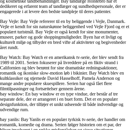
og kosmetiske tandbehandlinger. Bay tandlæge Holstebro har et
dedikeret og erfarent team af tandlæger og sundhedspersonale, der er
engagerede i at levere den bedste tandpleje til deres patienter.
Bay Vejle: Bay Vejle refererer til en by beliggende i Vejle, Danmark.
Vejle er kendt for sin naturskønne beliggenhed ved Vejle Fjord og er et
populært turistmål. Bay Vejle er også kendt for sine monumenter,
museer, parker og gode shoppingmuligheder. Byen har et livligt og
kulturelt miljø og tilbyder en bred vifte af aktiviteter og begivenheder
året rundt.
Bay Watch: Bay Watch er en amerikansk tv-serie, der blev sendt fra
1989 til 2001. Serien fokuserer på livreddere på en fiktiv strand i
Californien og blev berømt for sine dramatiske redningsaktioner,
romantik og ikoniske slow-motion løb i bikinier. Bay Watch blev en
kultklassiker og stjernede David Hasselhoff, Pamela Anderson og
mange andre populære skuespillere. Serien har også fået flere
filmtilpasninger og fortsættelser gennem årene.
bay window: En bay window er en type vindue, der består af tre
separate dele, der er arrangeret i en buet form. Det er en populær
designfunktion, der tilføjer et unikt udseende til både indvendige og
udvendige rum.
bay yanlis: Bay Yanlis er en populær tyrkisk tv-serie, der handler om
romantik, komedie og drama. Serien følger historien om et par, der
bliver involveret i en række misforståelser og sjove situationer.