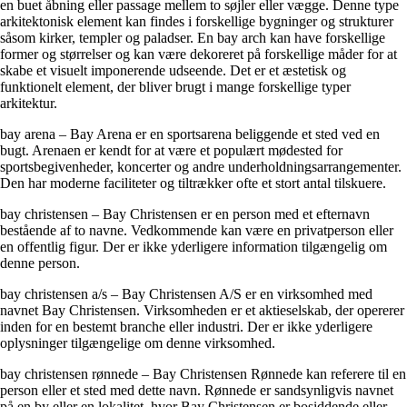
en buet åbning eller passage mellem to søjler eller vægge. Denne type
arkitektonisk element kan findes i forskellige bygninger og strukturer
såsom kirker, templer og paladser. En bay arch kan have forskellige
former og størrelser og kan være dekoreret på forskellige måder for at
skabe et visuelt imponerende udseende. Det er et æstetisk og
funktionelt element, der bliver brugt i mange forskellige typer
arkitektur.
bay arena – Bay Arena er en sportsarena beliggende et sted ved en
bugt. Arenaen er kendt for at være et populært mødested for
sportsbegivenheder, koncerter og andre underholdningsarrangementer.
Den har moderne faciliteter og tiltrækker ofte et stort antal tilskuere.
bay christensen – Bay Christensen er en person med et efternavn
bestående af to navne. Vedkommende kan være en privatperson eller
en offentlig figur. Der er ikke yderligere information tilgængelig om
denne person.
bay christensen a/s – Bay Christensen A/S er en virksomhed med
navnet Bay Christensen. Virksomheden er et aktieselskab, der opererer
inden for en bestemt branche eller industri. Der er ikke yderligere
oplysninger tilgængelige om denne virksomhed.
bay christensen rønnede – Bay Christensen Rønnede kan referere til en
person eller et sted med dette navn. Rønnede er sandsynligvis navnet
på en by eller en lokalitet, hvor Bay Christensen er bosiddende eller