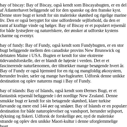
bay of biscay: Bay of Biscay, også kendt som Biscayabugten, er en del
af Atlanterhavet beliggende ud for den spanske og den franske kyst.
Denne store bugt er kendt for sin maleriske skønhed og rigelige marine
liv. Den er også berygtet for sine udfordrende sejlforhold, da den er
ramt af kraftige vinde og bølger. Bay of Biscay er et populært rejsemål
for både lystsejlere og naturelskere, der ønsker at udforske kystens
charme og eventyr.
bay of fundy: Bay of Fundy, også kendt som Fundybugten, er en stor
bugt beliggende mellem den canadiske provins New Brunswick og
delstaten Maine i USA. Bugten er kendt for sine ekstreme
tidevandsforskelle, der er blandt de højeste i verden. Det er et
fascinerende naturfænomen, der tiltrækker mange besøgende hvert år.
Bay of Fundy er også hjemsted for en rig og mangfoldig økosystem,
herunder hvaler, sæler og mange havfuglearter. Udforsk denne unikke
destination og oplev naturens magi i Bay of Fundy.
bay of islands: Bay of Islands, også kendt som Øernes Bugt, er et
fantastisk rejsemål beliggende i det nordlige New Zealand. Denne
smukke bugt er kendt for sin betagende skønhed, klare turkise
farvande og mere end 144 øer og småøer. Bay of Islands er en populær
destination for både naturoplevelser og vandsport, herunder sejlsport,
dykning og fiskeri. Udforsk de forskellige øer, nyd de maleriske
strande og oplev den unikke Maori-kultur i denne uforglemmelige
bugt.