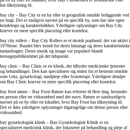
har tilknytning til.
bay city – Bay City er en by eller et geografisk område beliggende ved
en bugt. Det er muligvis navnet på en specifik by, som har sine egne
kendetegn og karakteristikker. Yderligere oplysninger om Bay City
kræver en mere specifik placering eller kontekst.
bay city rollers – Bay City Rollers er et skotsk popband, der var aktivt i
1970erne. Bandet blev kendt for deres hitsange og deres karakteristiske
tartandragter. Deres musik og image var populært blandt
teenagepublikummet på det tidspunkt.
bay clinic – Bay Clinic er en klinik, der tilbyder medicinske tjenester
og behandlinger. Den kan specialisere sig inden for et bestemt område
som f.eks. gynækologi, tandpleje eller fysioterapi. Yderligere detaljer
om Bay Clinic kræver en mere specifik placering eller kontekst.
bay frost rønne – Bay Frost Rønne kan referere til flere ting, herunder
en person eller en virksomhed med det navn. Rønne er sandsynligvis
navnet på en by eller en lokalitet, hvor Bay Frost har tilknytning til.
Der er ikke yderligere oplysninger tilgængelige om denne person eller
virksomhed.
bay gynækologisk klinik – Bay Gynækologisk Klinik er en
specialiseret medicinsk klinik, der fokuserer på behandling og pleje af