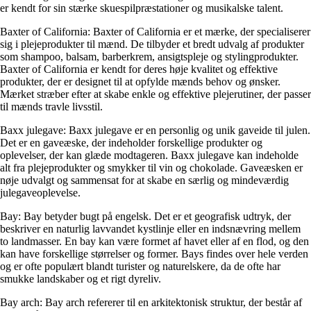
er kendt for sin stærke skuespilpræstationer og musikalske talent.
Baxter of California: Baxter of California er et mærke, der specialiserer
sig i plejeprodukter til mænd. De tilbyder et bredt udvalg af produkter
som shampoo, balsam, barberkrem, ansigtspleje og stylingprodukter.
Baxter of California er kendt for deres høje kvalitet og effektive
produkter, der er designet til at opfylde mænds behov og ønsker.
Mærket stræber efter at skabe enkle og effektive plejerutiner, der passer
til mænds travle livsstil.
Baxx julegave: Baxx julegave er en personlig og unik gaveide til julen.
Det er en gaveæske, der indeholder forskellige produkter og
oplevelser, der kan glæde modtageren. Baxx julegave kan indeholde
alt fra plejeprodukter og smykker til vin og chokolade. Gaveæsken er
nøje udvalgt og sammensat for at skabe en særlig og mindeværdig
julegaveoplevelse.
Bay: Bay betyder bugt på engelsk. Det er et geografisk udtryk, der
beskriver en naturlig lavvandet kystlinje eller en indsnævring mellem
to landmasser. En bay kan være formet af havet eller af en flod, og den
kan have forskellige størrelser og former. Bays findes over hele verden
og er ofte populært blandt turister og naturelskere, da de ofte har
smukke landskaber og et rigt dyreliv.
Bay arch: Bay arch refererer til en arkitektonisk struktur, der består af