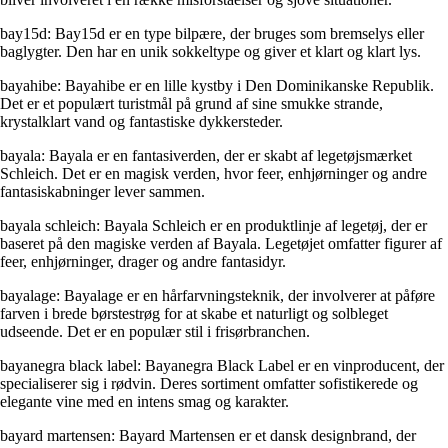
bay15d: Bay15d er en type bilpære, der bruges som bremselys eller
baglygter. Den har en unik sokkeltype og giver et klart og klart lys.
bayahibe: Bayahibe er en lille kystby i Den Dominikanske Republik.
Det er et populært turistmål på grund af sine smukke strande,
krystalklart vand og fantastiske dykkersteder.
bayala: Bayala er en fantasiverden, der er skabt af legetøjsmærket
Schleich. Det er en magisk verden, hvor feer, enhjørninger og andre
fantasiskabninger lever sammen.
bayala schleich: Bayala Schleich er en produktlinje af legetøj, der er
baseret på den magiske verden af Bayala. Legetøjet omfatter figurer af
feer, enhjørninger, drager og andre fantasidyr.
bayalage: Bayalage er en hårfarvningsteknik, der involverer at påføre
farven i brede børstestrøg for at skabe et naturligt og solbleget
udseende. Det er en populær stil i frisørbranchen.
bayanegra black label: Bayanegra Black Label er en vinproducent, der
specialiserer sig i rødvin. Deres sortiment omfatter sofistikerede og
elegante vine med en intens smag og karakter.
bayard martensen: Bayard Martensen er et dansk designbrand, der