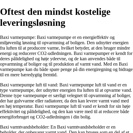
Oftest den mindst kostelige
leveringsløsning
Baxi varmepumpe: Baxi varmepumpe er en energieffektiv og
miljøvenlig løsning til opvarmning af boligen. Den udnytter energien
fra luften til at producere varme, hvilket betyder, at den bruger mindre
energi og reducerer CO2-udledningen. Baxi varmepumper er kendt for
deres pålidelighed og høje ydeevne, og de kan anvendes både til
opvarmning af boliger og til produktion af varmt vand. Med en Baxi
varmepumpe kan du både spare penge på din energiregning og bidrage
til en mere bæredygtig fremtid.
Baxi varmepumpe luft til vand: Baxi varmepumpe luft til vand er en
type varmepumpe, der udnytter energien fra luften til at opvarme vand.
Denne type varmepumpe er særligt velegnet til opvarmning af boliger,
der har gulvvarme eller radiatorer, da den kan levere varmt vand med
en høj temperatur. Baxi varmepumpe luft til vand er kendt for sin høje
effektivitet og pålidelighed, og den kan være med til at reducere både
energiforbruget og CO2-udledningen i din bolig.
Baxi varmtvandsbeholder: En Baxi varmtvandsbeholder er en
beholder, der opbevarer varmt vand. Den kan bruges som en del af et