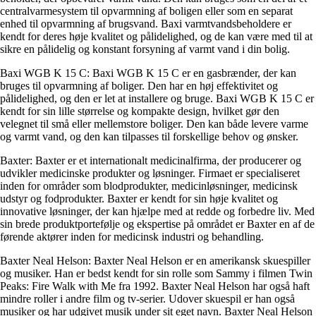
centralvarmesystem til opvarmning af boligen eller som en separat
enhed til opvarmning af brugsvand. Baxi varmtvandsbeholdere er
kendt for deres høje kvalitet og pålidelighed, og de kan være med til at
sikre en pålidelig og konstant forsyning af varmt vand i din bolig.
Baxi WGB K 15 C: Baxi WGB K 15 C er en gasbrænder, der kan
bruges til opvarmning af boliger. Den har en høj effektivitet og
pålidelighed, og den er let at installere og bruge. Baxi WGB K 15 C er
kendt for sin lille størrelse og kompakte design, hvilket gør den
velegnet til små eller mellemstore boliger. Den kan både levere varme
og varmt vand, og den kan tilpasses til forskellige behov og ønsker.
Baxter: Baxter er et internationalt medicinalfirma, der producerer og
udvikler medicinske produkter og løsninger. Firmaet er specialiseret
inden for områder som blodprodukter, medicinløsninger, medicinsk
udstyr og fodprodukter. Baxter er kendt for sin høje kvalitet og
innovative løsninger, der kan hjælpe med at redde og forbedre liv. Med
sin brede produktportefølje og ekspertise på området er Baxter en af ​​de
førende aktører inden for medicinsk industri og behandling.
Baxter Neal Helson: Baxter Neal Helson er en amerikansk skuespiller
og musiker. Han er bedst kendt for sin rolle som Sammy i filmen Twin
Peaks: Fire Walk with Me fra 1992. Baxter Neal Helson har også haft
mindre roller i andre film og tv-serier. Udover skuespil er han også
musiker og har udgivet musik under sit eget navn. Baxter Neal Helson