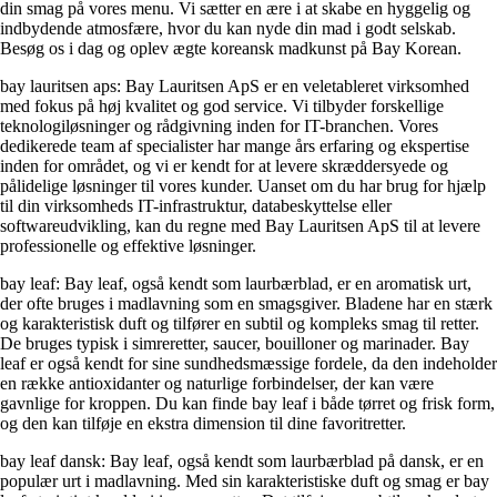
din smag på vores menu. Vi sætter en ære i at skabe en hyggelig og
indbydende atmosfære, hvor du kan nyde din mad i godt selskab.
Besøg os i dag og oplev ægte koreansk madkunst på Bay Korean.
bay lauritsen aps: Bay Lauritsen ApS er en veletableret virksomhed
med fokus på høj kvalitet og god service. Vi tilbyder forskellige
teknologiløsninger og rådgivning inden for IT-branchen. Vores
dedikerede team af specialister har mange års erfaring og ekspertise
inden for området, og vi er kendt for at levere skræddersyede og
pålidelige løsninger til vores kunder. Uanset om du har brug for hjælp
til din virksomheds IT-infrastruktur, databeskyttelse eller
softwareudvikling, kan du regne med Bay Lauritsen ApS til at levere
professionelle og effektive løsninger.
bay leaf: Bay leaf, også kendt som laurbærblad, er en aromatisk urt,
der ofte bruges i madlavning som en smagsgiver. Bladene har en stærk
og karakteristisk duft og tilfører en subtil og kompleks smag til retter.
De bruges typisk i simreretter, saucer, bouilloner og marinader. Bay
leaf er også kendt for sine sundhedsmæssige fordele, da den indeholder
en række antioxidanter og naturlige forbindelser, der kan være
gavnlige for kroppen. Du kan finde bay leaf i både tørret og frisk form,
og den kan tilføje en ekstra dimension til dine favoritretter.
bay leaf dansk: Bay leaf, også kendt som laurbærblad på dansk, er en
populær urt i madlavning. Med sin karakteristiske duft og smag er bay