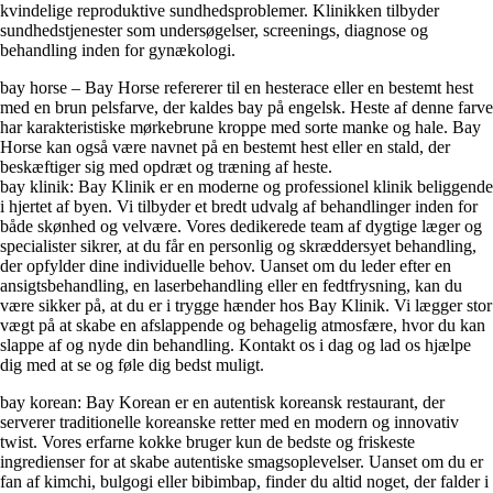
kvindelige reproduktive sundhedsproblemer. Klinikken tilbyder
sundhedstjenester som undersøgelser, screenings, diagnose og
behandling inden for gynækologi.
bay horse – Bay Horse refererer til en hesterace eller en bestemt hest
med en brun pelsfarve, der kaldes bay på engelsk. Heste af denne farve
har karakteristiske mørkebrune kroppe med sorte manke og hale. Bay
Horse kan også være navnet på en bestemt hest eller en stald, der
beskæftiger sig med opdræt og træning af heste.
bay klinik: Bay Klinik er en moderne og professionel klinik beliggende
i hjertet af byen. Vi tilbyder et bredt udvalg af behandlinger inden for
både skønhed og velvære. Vores dedikerede team af dygtige læger og
specialister sikrer, at du får en personlig og skræddersyet behandling,
der opfylder dine individuelle behov. Uanset om du leder efter en
ansigtsbehandling, en laserbehandling eller en fedtfrysning, kan du
være sikker på, at du er i trygge hænder hos Bay Klinik. Vi lægger stor
vægt på at skabe en afslappende og behagelig atmosfære, hvor du kan
slappe af og nyde din behandling. Kontakt os i dag og lad os hjælpe
dig med at se og føle dig bedst muligt.
bay korean: Bay Korean er en autentisk koreansk restaurant, der
serverer traditionelle koreanske retter med en modern og innovativ
twist. Vores erfarne kokke bruger kun de bedste og friskeste
ingredienser for at skabe autentiske smagsoplevelser. Uanset om du er
fan af kimchi, bulgogi eller bibimbap, finder du altid noget, der falder i