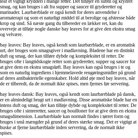
leaf et vigtigt krydderi i mange retter. Det tilføjer en subtil og krydret
smag, og kan bruges i alt fra supper og saucer til gryderetter og
marinader. Laurbærblade er også kendt for deres anvendelse i
aromaterapi og som et naturligt middel til at berolige og afstresse både
krop og sind. Så næste gang du tilbereder en lækker ret, kan du
overveje at tilføje nogle danske bay leaves for at give den ekstra smag
og velvære.
bay leaves: Bay leaves, også kendt som laurbærblade, er en aromatisk
urt, der bruges som smagsgiver i madlavning. Bladene har en distinkt
duft og smag, der kan tilføre dybde og kompleksitet til retter. De
bruges ofte i langtidskogte retter som gryderetter, supper og saucer for
at give dem en ekstra smagsløft. Bay leaves kan også bruges i te og
som en naturlig ingrediens i hjemmelavede rengøringsmidler på grund
af deres antibakterielle egenskaber. Hold altid øje med bay leaves, når
de er tilberedt, da de normalt ikke spises, men fjernes før servering.
bay leaves dansk: Bay leaves, også kendt som laurbærblade på dansk,
er en almindeligt brugt urt i madlavning. Disse aromatiske blade har en
intens duft og smag, der kan tilføje dybde og kompleksitet til retter. De
bruges ofte i simreretter, saucer og bouilloner for at give dem en ekstra
smagsdimension. Laurbærblade kan normalt findes i tørret form og
bruges i små mængder på grund af deres stærke smag. Det er vigtigt at
huske at fjerne laurbærblade inden servering, da de normalt ikke
spises.