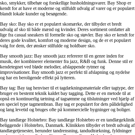
sko, smykker, tilbehør og forskellige husholdningsvarer. Bay Shop er
kendt for at have et moderne og stilfuldt udvalg af varer og er populært
blandt lokale kunder og besøgende.
Bay sko: Bay sko er et populært skomærke, der tilbyder et bredt
udvalg af sko til både mænd og kvinder. Deres sortiment omfatter alt
lige fra casual sneakers til formelle sko og støvler. Bay sko er kendt for
deres gode kvalitet, komfort og moderne design, og de er et populært
valg for dem, der ønsker stilfulde og holdbare sko.
Bay smooth jazz: Bay smooth jazz refererer til en genre inden for
musik, der kombinerer elementer fra jazz, R&B og funk. Denne stil er
kendetegnet ved bløde melodier, afslappende rytmer og
improvisationer. Bay smooth jazz er perfekt til afslapning og nydelse
og har en beroligende effekt på lytteren.
Bay tag: Bay tag henviser til et tagdækningsmateriale eller tagtype, der
bruger en bestemt teknik kaldet bay tagging. Dette er en metode til at
opnå en kontinuerlig tætning af tagsømme og tilslutninger ved hjælp af
en speciel type tagmembran. Bay tag er populært for dets pålidelighed
og lang levetid og bruges ofte på kommercielle bygninger og boliger.
Bay tandlæge Holstebro: Bay tandlæge Holstebro er en tandlægeklinik
beliggende i Holstebro, Danmark. Klinikken tilbyder et bredt udvalg af
tandlægetjenester, herunder tandrensning, tandudtrækning, fyldninger