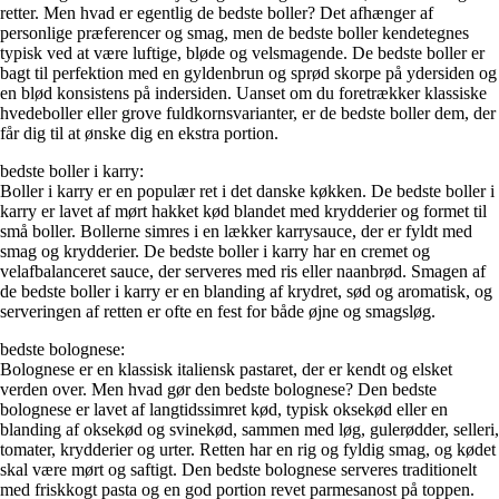
retter. Men hvad er egentlig de bedste boller? Det afhænger af
personlige præferencer og smag, men de bedste boller kendetegnes
typisk ved at være luftige, bløde og velsmagende. De bedste boller er
bagt til perfektion med en gyldenbrun og sprød skorpe på ydersiden og
en blød konsistens på indersiden. Uanset om du foretrækker klassiske
hvedeboller eller grove fuldkornsvarianter, er de bedste boller dem, der
får dig til at ønske dig en ekstra portion.
bedste boller i karry:
Boller i karry er en populær ret i det danske køkken. De bedste boller i
karry er lavet af mørt hakket kød blandet med krydderier og formet til
små boller. Bollerne simres i en lækker karrysauce, der er fyldt med
smag og krydderier. De bedste boller i karry har en cremet og
velafbalanceret sauce, der serveres med ris eller naanbrød. Smagen af
de bedste boller i karry er en blanding af krydret, sød og aromatisk, og
serveringen af ​​retten er ofte en fest for både øjne og smagsløg.
bedste bolognese:
Bolognese er en klassisk italiensk pastaret, der er kendt og elsket
verden over. Men hvad gør den bedste bolognese? Den bedste
bolognese er lavet af langtidssimret kød, typisk oksekød eller en
blanding af oksekød og svinekød, sammen med løg, gulerødder, selleri,
tomater, krydderier og urter. Retten har en rig og fyldig smag, og kødet
skal være mørt og saftigt. Den bedste bolognese serveres traditionelt
med friskkogt pasta og en god portion revet parmesanost på toppen.