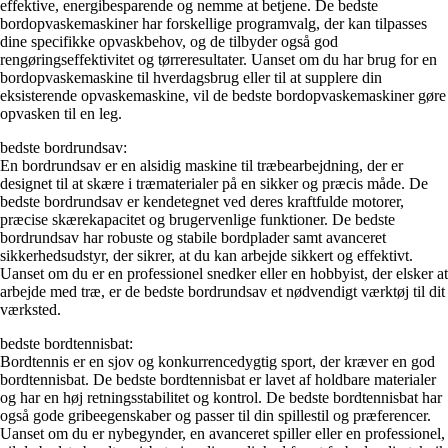
effektive, energibesparende og nemme at betjene. De bedste
bordopvaskemaskiner har forskellige programvalg, der kan tilpasses
dine specifikke opvaskbehov, og de tilbyder også god
rengøringseffektivitet og tørreresultater. Uanset om du har brug for en
bordopvaskemaskine til hverdagsbrug eller til at supplere din
eksisterende opvaskemaskine, vil de bedste bordopvaskemaskiner gøre
opvasken til en leg.
bedste bordrundsav:
En bordrundsav er en alsidig maskine til træbearbejdning, der er
designet til at skære i træmaterialer på en sikker og præcis måde. De
bedste bordrundsav er kendetegnet ved deres ​​kraftfulde motorer,
præcise skærekapacitet og brugervenlige funktioner. De bedste
bordrundsav har robuste og stabile bordplader samt avanceret
sikkerhedsudstyr, der sikrer, at du kan arbejde sikkert og effektivt.
Uanset om du er en professionel snedker eller en hobbyist, der elsker at
arbejde med træ, er de bedste bordrundsav et nødvendigt værktøj til dit
værksted.
bedste bordtennisbat:
Bordtennis er en sjov og konkurrencedygtig sport, der kræver en god
bordtennisbat. De bedste bordtennisbat er lavet af holdbare materialer
og har en høj retningsstabilitet og kontrol. De bedste bordtennisbat har
også gode gribeegenskaber og passer til din spillestil og præferencer.
Uanset om du er nybegynder, en avanceret spiller eller en professionel,