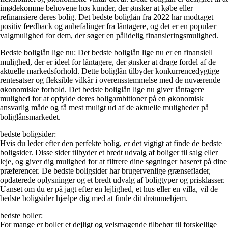
imødekomme behovene hos kunder, der ønsker at købe eller
refinansiere deres bolig. Det bedste boliglån fra 2022 har modtaget
positiv feedback og anbefalinger fra låntagere, og det er en populær
valgmulighed for dem, der søger en pålidelig finansieringsmulighed.
Bedste boliglån lige nu: Det bedste boliglån lige nu er en finansiell
mulighed, der er ideel for låntagere, der ønsker at drage fordel af de
aktuelle markedsforhold. Dette boliglån tilbyder konkurrencedygtige
rentesatser og fleksible vilkår i overensstemmelse med de nuværende
økonomiske forhold. Det bedste boliglån lige nu giver låntagere
mulighed for at opfylde deres boligambitioner på en økonomisk
ansvarlig måde og få mest muligt ud af de aktuelle muligheder på
boliglånsmarkedet.
bedste boligsider:
Hvis du leder efter den perfekte bolig, er det vigtigt at finde de bedste
boligsider. Disse sider tilbyder et bredt udvalg af boliger til salg eller
leje, og giver dig mulighed for at filtrere dine søgninger baseret på dine
præferencer. De bedste boligsider har brugervenlige grænseflader,
opdaterede oplysninger og et bredt udvalg af boligtyper og prisklasser.
Uanset om du er på jagt efter en lejlighed, et hus eller en villa, vil de
bedste boligsider hjælpe dig med at finde dit drømmehjem.
bedste boller:
For mange er boller et dejligt og velsmagende tilbehør til forskellige