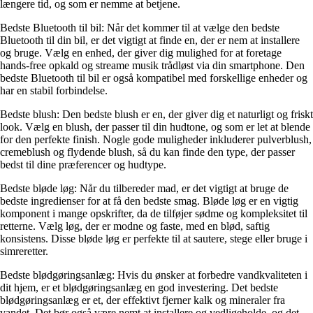
længere tid, og som er nemme at betjene.
Bedste Bluetooth til bil: Når det kommer til at vælge den bedste
Bluetooth til din bil, er det vigtigt at finde en, der er nem at installere
og bruge. Vælg en enhed, der giver dig mulighed for at foretage
hands-free opkald og streame musik trådløst via din smartphone. Den
bedste Bluetooth til bil er også kompatibel med forskellige enheder og
har en stabil forbindelse.
Bedste blush: Den bedste blush er en, der giver dig et naturligt og friskt
look. Vælg en blush, der passer til din hudtone, og som er let at blende
for den perfekte finish. Nogle gode muligheder inkluderer pulverblush,
cremeblush og flydende blush, så du kan finde den type, der passer
bedst til dine præferencer og hudtype.
Bedste bløde løg: Når du tilbereder mad, er det vigtigt at bruge de
bedste ingredienser for at få den bedste smag. Bløde løg er en vigtig
komponent i mange opskrifter, da de tilføjer sødme og kompleksitet til
retterne. Vælg løg, der er modne og faste, med en blød, saftig
konsistens. Disse bløde løg er perfekte til at sautere, stege eller bruge i
simreretter.
Bedste blødgøringsanlæg: Hvis du ønsker at forbedre vandkvaliteten i
dit hjem, er et blødgøringsanlæg en god investering. Det bedste
blødgøringsanlæg er et, der effektivt fjerner kalk og mineraler fra
vandet. Det bør også være nemt at installere og vedligeholde, og det