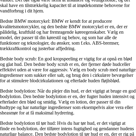
skal have en tilstrækkelig kapacitet til at imødekomme behovene for
vandforbrug i dit hjem.
Bedste BMW motorcykel: BMW er kendt for at producere
kvalitetsmotorcykler, og den bedste BMW motorcykel er en, der er
pålidelig, kraftfuld og har fremragende køreegenskaber. Vælg en
model, der passer til din kørestil og behov, og som har alle de
funktioner og teknologier, du ønsker, som f.eks. ABS-bremser,
trækkraftkontrol og justerbar affjedring.
Bedste body scrub: En god kropspeeling er vigtig for at opnå en blød
og glat hud. Den bedste body scrub er en, der fjerner døde hudceller
effektivt uden at være for aggressiv. Vælg en body scrub med naturlige
ingredienser som sukker eller salt, og brug den i cirkulære bevægelser
for at stimulere blodcirkulationen og efterlade huden fløjlsblød.
Bedste bodylotion: Når du plejer din hud, er det vigtigt at bruge en god
bodylotion. Den bedste bodylotion er en, der fugter huden intensivt og
efterlader den blød og smidig. Vælg en lotion, der passer til din
hudtype og har naturlige ingredienser som eksempelvis aloe vera eller
sheasmør for at få maksimal hydrering.
Bedste bodylotion til tør hud: Hvis du har tør hud, er det vigtigt at
finde en bodylotion, der tilfører intens fugtighed og gendanner hudens
naturlige balance. Den bedste bodylotion til tør hud er en, der er rig på