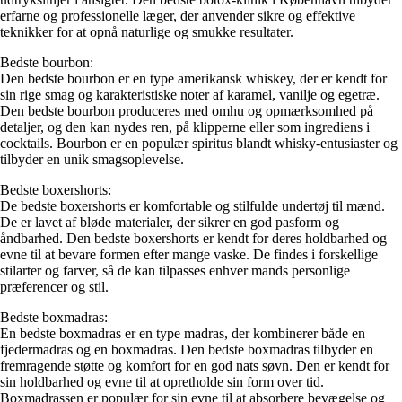
erfarne og professionelle læger, der anvender sikre og effektive
teknikker for at opnå naturlige og smukke resultater.
Bedste bourbon:
Den bedste bourbon er en type amerikansk whiskey, der er kendt for
sin rige smag og karakteristiske noter af karamel, vanilje og egetræ.
Den bedste bourbon produceres med omhu og opmærksomhed på
detaljer, og den kan nydes ren, på klipperne eller som ingrediens i
cocktails. Bourbon er en populær spiritus blandt whisky-entusiaster og
tilbyder en unik smagsoplevelse.
Bedste boxershorts:
De bedste boxershorts er komfortable og stilfulde undertøj til mænd.
De er lavet af bløde materialer, der sikrer en god pasform og
åndbarhed. Den bedste boxershorts er kendt for deres holdbarhed og
evne til at bevare formen efter mange vaske. De findes i forskellige
stilarter og farver, så de kan tilpasses enhver mands personlige
præferencer og stil.
Bedste boxmadras:
En bedste boxmadras er en type madras, der kombinerer både en
fjedermadras og en boxmadras. Den bedste boxmadras tilbyder en
fremragende støtte og komfort for en god nats søvn. Den er kendt for
sin holdbarhed og evne til at opretholde sin form over tid.
Boxmadrassen er populær for sin evne til at absorbere bevægelse og