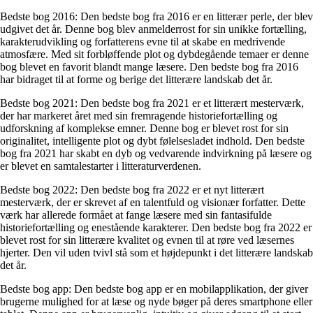
Bedste bog 2016: Den bedste bog fra 2016 er en litterær perle, der blev
udgivet det år. Denne bog blev anmelderrost for sin unikke fortælling,
karakterudvikling og forfatterens evne til at skabe en medrivende
atmosfære. Med sit forbløffende plot og dybdegående temaer er denne
bog blevet en favorit blandt mange læsere. Den bedste bog fra 2016
har bidraget til at forme og berige det litterære landskab det år.
Bedste bog 2021: Den bedste bog fra 2021 er et litterært mesterværk,
der har markeret året med sin fremragende historiefortælling og
udforskning af komplekse emner. Denne bog er blevet rost for sin
originalitet, intelligente plot og dybt følelsesladet indhold. Den bedste
bog fra 2021 har skabt en dyb og vedvarende indvirkning på læsere og
er blevet en samtalestarter i litteraturverdenen.
Bedste bog 2022: Den bedste bog fra 2022 er et nyt litterært
mesterværk, der er skrevet af en talentfuld og visionær forfatter. Dette
værk har allerede formået at fange læsere med sin fantasifulde
historiefortælling og enestående karakterer. Den bedste bog fra 2022 er
blevet rost for sin litterære kvalitet og evnen til at røre ved læsernes
hjerter. Den vil uden tvivl stå som et højdepunkt i det litterære landskab
det år.
Bedste bog app: Den bedste bog app er en mobilapplikation, der giver
brugerne mulighed for at læse og nyde bøger på deres smartphone eller