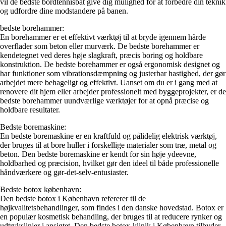
vil de bedste bordtennisbat give dig mulighed for at forbedre din teknik
og udfordre dine modstandere på banen.
bedste borehammer:
En borehammer er et effektivt værktøj til at bryde igennem hårde
overflader som beton eller murværk. De bedste borehammer er
kendetegnet ved deres høje slagkraft, præcis boring og holdbare
konstruktion. De bedste borehammer er også ergonomisk designet og
har funktioner som vibrationsdæmpning og justerbar hastighed, der gør
arbejdet mere behageligt og effektivt. Uanset om du er i gang med at
renovere dit hjem eller arbejder professionelt med byggeprojekter, er de
bedste borehammer uundværlige værktøjer for at opnå præcise og
holdbare resultater.
Bedste boremaskine:
En bedste boremaskine er en kraftfuld og pålidelig elektrisk værktøj,
der bruges til at bore huller i forskellige materialer som træ, metal og
beton. Den bedste boremaskine er kendt for sin høje ydeevne,
holdbarhed og præcision, hvilket gør den ideel til både professionelle
håndværkere og gør-det-selv-entusiaster.
Bedste botox københavn:
Den bedste botox i København refererer til de
højkvalitetsbehandlinger, som findes i den danske hovedstad. Botox er
en populær kosmetisk behandling, der bruges til at reducere rynker og
udtrykslinjer i ansigtet. Den bedste botox-klinik i København tilbyder