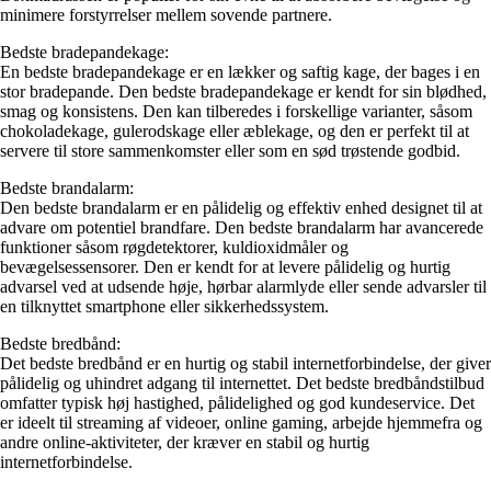
minimere forstyrrelser mellem sovende partnere.
Bedste bradepandekage:
En bedste bradepandekage er en lækker og saftig kage, der bages i en
stor bradepande. Den bedste bradepandekage er kendt for sin blødhed,
smag og konsistens. Den kan tilberedes i forskellige varianter, såsom
chokoladekage, gulerodskage eller æblekage, og den er perfekt til at
servere til store sammenkomster eller som en sød trøstende godbid.
Bedste brandalarm:
Den bedste brandalarm er en pålidelig og effektiv enhed designet til at
advare om potentiel brandfare. Den bedste brandalarm har avancerede
funktioner såsom røgdetektorer, kuldioxidmåler og
bevægelsessensorer. Den er kendt for at levere pålidelig og hurtig
advarsel ved at udsende høje, hørbar alarmlyde eller sende advarsler til
en tilknyttet smartphone eller sikkerhedssystem.
Bedste bredbånd:
Det bedste bredbånd er en hurtig og stabil internetforbindelse, der giver
pålidelig og uhindret adgang til internettet. Det bedste bredbåndstilbud
omfatter typisk høj hastighed, pålidelighed og god kundeservice. Det
er ideelt til streaming af videoer, online gaming, arbejde hjemmefra og
andre online-aktiviteter, der kræver en stabil og hurtig
internetforbindelse.