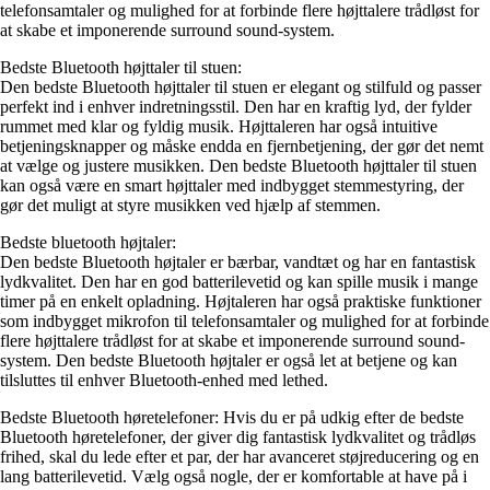
telefonsamtaler og mulighed for at forbinde flere højttalere trådløst for
at skabe et imponerende surround sound-system.
Bedste Bluetooth højttaler til stuen:
Den bedste Bluetooth højttaler til stuen er elegant og stilfuld og passer
perfekt ind i enhver indretningsstil. Den har en kraftig lyd, der fylder
rummet med klar og fyldig musik. Højttaleren har også intuitive
betjeningsknapper og måske endda en fjernbetjening, der gør det nemt
at vælge og justere musikken. Den bedste Bluetooth højttaler til stuen
kan også være en smart højttaler med indbygget stemmestyring, der
gør det muligt at styre musikken ved hjælp af stemmen.
Bedste bluetooth højtaler:
Den bedste Bluetooth højtaler er bærbar, vandtæt og har en fantastisk
lydkvalitet. Den har en god batterilevetid og kan spille musik i mange
timer på en enkelt opladning. Højtaleren har også praktiske funktioner
som indbygget mikrofon til telefonsamtaler og mulighed for at forbinde
flere højttalere trådløst for at skabe et imponerende surround sound-
system. Den bedste Bluetooth højtaler er også let at betjene og kan
tilsluttes til enhver Bluetooth-enhed med lethed.
Bedste Bluetooth høretelefoner: Hvis du er på udkig efter de bedste
Bluetooth høretelefoner, der giver dig fantastisk lydkvalitet og trådløs
frihed, skal du lede efter et par, der har avanceret støjreducering og en
lang batterilevetid. Vælg også nogle, der er komfortable at have på i