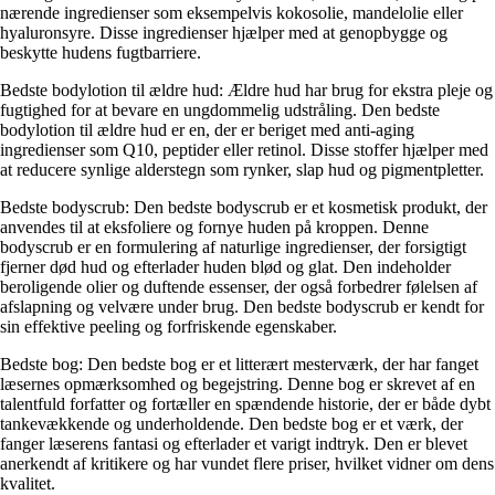
nærende ingredienser som eksempelvis kokosolie, mandelolie eller
hyaluronsyre. Disse ingredienser hjælper med at genopbygge og
beskytte hudens fugtbarriere.
Bedste bodylotion til ældre hud: Ældre hud har brug for ekstra pleje og
fugtighed for at bevare en ungdommelig udstråling. Den bedste
bodylotion til ældre hud er en, der er beriget med anti-aging
ingredienser som Q10, peptider eller retinol. Disse stoffer hjælper med
at reducere synlige alderstegn som rynker, slap hud og pigmentpletter.
Bedste bodyscrub: Den bedste bodyscrub er et kosmetisk produkt, der
anvendes til at eksfoliere og fornye huden på kroppen. Denne
bodyscrub er en formulering af naturlige ingredienser, der forsigtigt
fjerner død hud og efterlader huden blød og glat. Den indeholder
beroligende olier og duftende essenser, der også forbedrer følelsen af
afslapning og velvære under brug. Den bedste bodyscrub er kendt for
sin effektive peeling og forfriskende egenskaber.
Bedste bog: Den bedste bog er et litterært mesterværk, der har fanget
læsernes opmærksomhed og begejstring. Denne bog er skrevet af en
talentfuld forfatter og fortæller en spændende historie, der er både dybt
tankevækkende og underholdende. Den bedste bog er et værk, der
fanger læserens fantasi og efterlader et varigt indtryk. Den er blevet
anerkendt af kritikere og har vundet flere priser, hvilket vidner om dens
kvalitet.