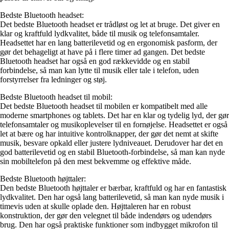
Bedste Bluetooth headset:
Det bedste Bluetooth headset er trådløst og let at bruge. Det giver en
klar og kraftfuld lydkvalitet, både til musik og telefonsamtaler.
Headsettet har en lang batterilevetid og en ergonomisk pasform, der
gør det behageligt at have på i flere timer ad gangen. Det bedste
Bluetooth headset har også en god rækkevidde og en stabil
forbindelse, så man kan lytte til musik eller tale i telefon, uden
forstyrrelser fra ledninger og støj.
Bedste Bluetooth headset til mobil:
Det bedste Bluetooth headset til mobilen er kompatibelt med alle
moderne smartphones og tablets. Det har en klar og tydelig lyd, der gør
telefonsamtaler og musikoplevelser til en fornøjelse. Headsettet er også
let at bære og har intuitive kontrolknapper, der gør det nemt at skifte
musik, besvare opkald eller justere lydniveauet. Derudover har det en
god batterilevetid og en stabil Bluetooth-forbindelse, så man kan nyde
sin mobiltelefon på den mest bekvemme og effektive måde.
Bedste Bluetooth højttaler:
Den bedste Bluetooth højttaler er bærbar, kraftfuld og har en fantastisk
lydkvalitet. Den har også lang batterilevetid, så man kan nyde musik i
timevis uden at skulle oplade den. Højttaleren har en robust
konstruktion, der gør den velegnet til både indendørs og udendørs
brug. Den har også praktiske funktioner som indbygget mikrofon til