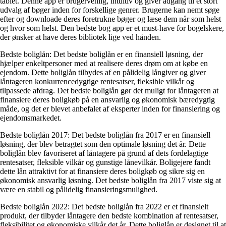
tablet. Denne app er brugervenlig, intuitiv og giver adgang til et stort
udvalg af bøger inden for forskellige genrer. Brugerne kan nemt søge
efter og downloade deres foretrukne bøger og læse dem når som helst
og hvor som helst. Den bedste bog app er et must-have for bogelskere,
der ønsker at have deres bibliotek lige ved hånden.
Bedste boliglån: Det bedste boliglån er en finansiell løsning, der
hjælper enkeltpersoner med at realisere deres drøm om at købe en
ejendom. Dette boliglån tilbydes af en pålidelig långiver og giver
låntageren konkurrencedygtige rentesatser, fleksible vilkår og
tilpassede afdrag. Det bedste boliglån gør det muligt for låntageren at
finansiere deres boligkøb på en ansvarlig og økonomisk bæredygtig
måde, og det er blevet anbefalet af eksperter inden for finansiering og
ejendomsmarkedet.
Bedste boliglån 2017: Det bedste boliglån fra 2017 er en finansiell
løsning, der blev betragtet som den optimale løsning det år. Dette
boliglån blev favoriseret af låntagere på grund af dets fordelagtige
rentesatser, fleksible vilkår og gunstige lånevilkår. Boligejere fandt
dette lån attraktivt for at finansiere deres boligkøb og sikre sig en
økonomisk ansvarlig løsning. Det bedste boliglån fra 2017 viste sig at
være en stabil og pålidelig finansieringsmulighed.
Bedste boliglån 2022: Det bedste boliglån fra 2022 er et finansielt
produkt, der tilbyder låntagere den bedste kombination af rentesatser,
fleksibilitet og økonomiske vilkår det år. Dette boliglån er designet til at