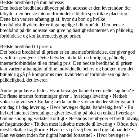
Bedste bredbånd på min adresse:
Den bedste bredbåndstilbyder på din adresse er den leverandør, der
tilbyder den bedste internetforbindelse til din specifikke placering.
Dette kan variere afhængigt af, hvor du bor, og hvilke
bredbåndstilbydere der er tilgængelige i dit område. Den bedste
bredbånd på din adresse kan give højhastighedsinternet, en pålidelig
forbindelse og konkurrencedygtige priser.
Bedste bredbånd til prisen:
Det bedste bredbånd til prisen er en internetforbindelse, der giver god
værdi for pengene. Dette betyder, at du får en hurtig og pålidelig
internetforbindelse til en rimelig pris. Den bedste bredbånd til prisen
kan variere afhængigt af dine individuelle behov og budget, men det
bør aldrig gå på kompromis med kvaliteten af forbindelsen og den
pålidelighed, det leverer.
Andre populære artikler:
Hvor bevæger handel over nettet sig hen?
•
De fleste internet forretninger giver 1 hverdags levering
•
Netkøb
vokser og vokser
•
En lang række online virksomheder stiller garanti
om dag-til-dag levering
•
Hvor bevæger digital handel sig hen?
•
En
hel del internet forretninger giver levering på blot en enkelt hverdag
•
Online shopping vækster kraftigt
•
Netshops frembyder et bredt udvalg
af fragtmetoder
•
Tit den mest letkøbte metode til levering
•
Oftest den
mest letkøbte fragtform
•
Hvor er vi på vej hen med digital handel?
•
Kan væksten inden for digital handel fortsætte?
•
Hvor bevæger e-