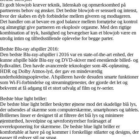
Et godt blowjob kræver teknik, lidenskab og opmærksomhed på
partnerens behov og ønsker. Det bedste blowjob er sensuelt og intenst,
hvor der skabes en dyb forbindelse mellem giveren og modtageren.
Det handler om at bevare en god balance mellem fornøjelse og kontrol
og almægtigt give partneren en eksplosiv orgasme. Med den rigtige
kombination af tryk, hastighed og bevægelser kan et blowjob være en
utrolig intim og tilfredsstillende oplevelse for begge parter.
Bedste Blu-ray afspiller 2016:
Den bedste Blu-ray-afspiller i 2016 var en state-of-the-art enhed, der
kunne afspille både Blu-ray og DVD-skiver med enestående billed- og
lydkvalitet. Den havde avancerede teknologier som 4K-opløsning,
HDR og Dolby Atmos-lyd, der gav en mindeværdig
underholdningsoplevelse. Afspilleren havde desuden smarte funktioner
som Wi-Fi-forbindelse og streamingtjenester, der gjorde det let og
bekvemt at få adgang til et stort udvalg af film og tv-serier.
Bedste blue light briller:
De bedste blue light briller beskytter øjnene mod det skadelige blå lys,
der udsendes af skærme som computerskærme, smartphones og tablets.
Brillernes linser er designet til at filtrere det blå lys og minimere
øjentræthed, hovedpine og søvnforstyrrelser forårsaget af
overeksponering for skærmene. De bedste blue light briller er
komfortable at have på og kommer i forskellige stilarter og designs, der
passer til enhver stil og smag.