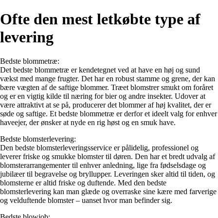
Ofte den mest letkøbte type af
levering
Bedste blommetræ:
Det bedste blommetræ er kendetegnet ved at have en høj og sund
vækst med mange frugter. Det har en robust stamme og grene, der kan
bære vægten af de saftige blommer. Træet blomstrer smukt om foråret
og er en vigtig kilde til næring for bier og andre insekter. Udover at
være attraktivt at se på, producerer det blommer af høj kvalitet, der er
søde og saftige. Et bedste blommetræ er derfor et ideelt valg for enhver
haveejer, der ønsker at nyde en rig høst og en smuk have.
Bedste blomsterlevering:
Den bedste blomsterleveringsservice er pålidelig, professionel og
leverer friske og smukke blomster til døren. Den har et bredt udvalg af
blomsterarrangementer til enhver anledning, lige fra fødselsdage og
jubilæer til begravelse og bryllupper. Leveringen sker altid til tiden, og
blomsterne er altid friske og duftende. Med den bedste
blomsterlevering kan man glæde og overraske sine kære med farverige
og velduftende blomster – uanset hvor man befinder sig.
Bedste blowjob: