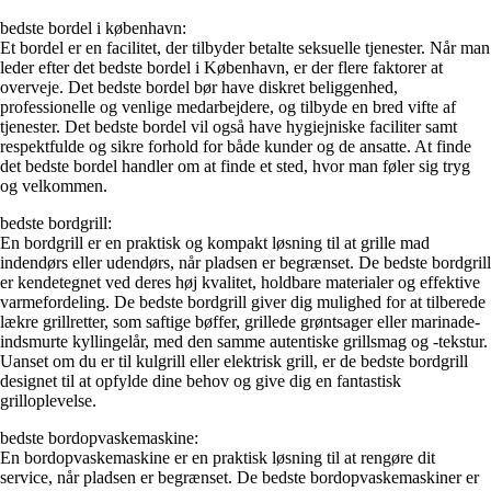
bedste bordel i københavn:
Et bordel er en facilitet, der tilbyder betalte seksuelle tjenester. Når man
leder efter det bedste bordel i København, er der flere faktorer at
overveje. Det bedste bordel bør have diskret beliggenhed,
professionelle og venlige medarbejdere, og tilbyde en bred vifte af
tjenester. Det bedste bordel vil også have hygiejniske faciliter samt
respektfulde og sikre forhold for både kunder og de ansatte. At finde
det bedste bordel handler om at finde et sted, hvor man føler sig tryg
og velkommen.
bedste bordgrill:
En bordgrill er en praktisk og kompakt løsning til at grille mad
indendørs eller udendørs, når pladsen er begrænset. De bedste bordgrill
er kendetegnet ved deres høj kvalitet, holdbare materialer og effektive
varmefordeling. De bedste bordgrill giver dig mulighed for at tilberede
lækre grillretter, som saftige bøffer, grillede grøntsager eller marinade-
indsmurte kyllingelår, med den samme autentiske grillsmag og -tekstur.
Uanset om du er til kulgrill eller elektrisk grill, er de bedste bordgrill
designet til at opfylde dine behov og give dig en fantastisk
grilloplevelse.
bedste bordopvaskemaskine:
En bordopvaskemaskine er en praktisk løsning til at rengøre dit
service, når pladsen er begrænset. De bedste bordopvaskemaskiner er