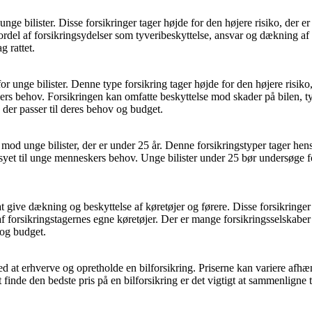
l unge bilister. Disse forsikringer tager højde for den højere risiko, der
del af forsikringsydelser som tyveribeskyttelse, ansvar og dækning af s
g rattet.
 for unge bilister. Denne type forsikring tager højde for den højere risi
s behov. Forsikringen kan omfatte beskyttelse mod skader på bilen, tyve
 der passer til deres behov og budget.
 mod unge bilister, der er under 25 år. Denne forsikringstyper tager hen
syet til unge menneskers behov. Unge bilister under 25 bør undersøge 
il at give dækning og beskyttelse af køretøjer og førere. Disse forsikrin
f forsikringstagernes egne køretøjer. Der er mange forsikringsselskaber 
 og budget.
med at erhverve og opretholde en bilforsikring. Priserne kan variere afhæ
 finde den bedste pris på en bilforsikring er det vigtigt at sammenligne