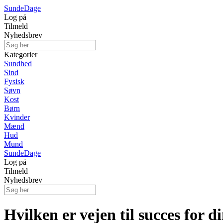
Sunde
Dage
Log på
Tilmeld
Nyhedsbrev
Kategorier
Sundhed
Sind
Fysisk
Søvn
Kost
Børn
Kvinder
Mænd
Hud
Mund
Sunde
Dage
Log på
Tilmeld
Nyhedsbrev
Hvilken er vejen til succes for 