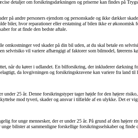
 Præcise detaljer om forsikringsdækningen og priserne kan findes på Tryg
r skader på andre personers ejendom og personskade og ikke dækker skad
lde biler, hvor reparationer eller erstatning af bilen ikke er økonomisk f
aber for at finde den bedste aftale.
alle omkostninger ved skader på din bil uden, at du skal betale en selvr
en selvrisiko vil variere afhængigt af faktorer som bilmodel, førerens kør
eskyttet, når du kører i udlandet. En bilforsikring, der inkluderer dæknin
elagtigt, da lovgivningen og forsikringskravene kan variere fra land til 
ister under 25 år. Denne forsikringstyper tager højde for den højere risi
telse mod tyveri, skader og ansvar i tilfælde af en ulykke. Det er vigtigt
gængelig for unge mennesker, der er under 25 år. På grund af den højere 
 unge bilister at sammenligne forskellige forsikringsselskaber og finde 