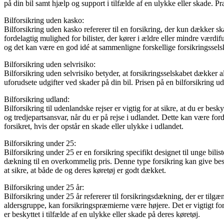
på din bil samt hjælp og support i tilfælde af en ulykke eller skade.
Bilforsikring uden kasko:
Bilforsikring uden kasko refererer til en forsikring, der kun dække
fordelagtig mulighed for bilister, der kører i ældre eller mindre værdifu
og det kan være en god idé at sammenligne forskellige forsikringsselsk
Bilforsikring uden selvrisiko:
Bilforsikring uden selvrisiko betyder, at forsikringsselskabet dækker 
uforudsete udgifter ved skader på din bil. Prisen på en bilforsikring ud
Bilforsikring udland:
Bilforsikring til udenlandske rejser er vigtig for at sikre, at du er b
og tredjepartsansvar, når du er på rejse i udlandet. Dette kan være ford
forsikret, hvis der opstår en skade eller ulykke i udlandet.
Bilforsikring under 25:
Bilforsikring under 25 er en forsikring specifikt designet til unge bil
dækning til en overkommelig pris. Denne type forsikring kan give beskyt
at sikre, at både de og deres køretøj er godt dækket.
Bilforsikring under 25 år:
Bilforsikring under 25 år refererer til forsikringsdækning, der er til
aldersgruppe, kan forsikringspræmierne være højere. Det er vigtigt for
er beskyttet i tilfælde af en ulykke eller skade på deres køretøj.