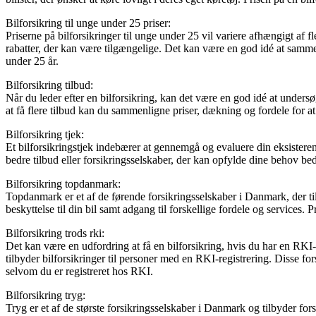
Bilforsikring til unge under 25 priser:
Priserne på bilforsikringer til unge under 25 vil variere afhængigt af f
rabatter, der kan være tilgængelige. Det kan være en god idé at sammen
under 25 år.
Bilforsikring tilbud:
Når du leder efter en bilforsikring, kan det være en god idé at undersø
at få flere tilbud kan du sammenligne priser, dækning og fordele for at
Bilforsikring tjek:
Et bilforsikringstjek indebærer at gennemgå og evaluere din eksister
bedre tilbud eller forsikringsselskaber, der kan opfylde dine behov be
Bilforsikring topdanmark:
Topdanmark er et af de førende forsikringsselskaber i Danmark, der til
beskyttelse til din bil samt adgang til forskellige fordele og services.
Bilforsikring trods rki:
Det kan være en udfordring at få en bilforsikring, hvis du har en RKI-
tilbyder bilforsikringer til personer med en RKI-registrering. Disse 
selvom du er registreret hos RKI.
Bilforsikring tryg:
Tryg er et af de største forsikringsselskaber i Danmark og tilbyder fo