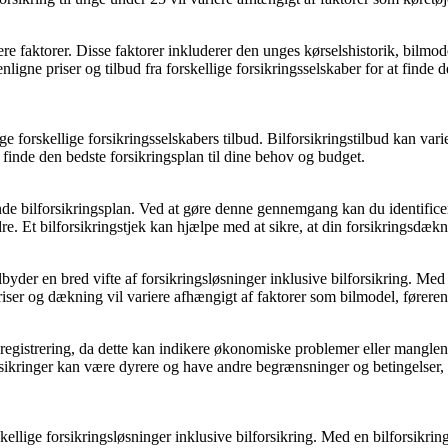
lere faktorer. Disse faktorer inkluderer den unges kørselshistorik, bilmode
ligne priser og tilbud fra forskellige forsikringsselskaber for at finde
ge forskellige forsikringsselskabers tilbud. Bilforsikringstilbud kan var
 finde den bedste forsikringsplan til dine behov og budget.
ende bilforsikringsplan. Ved at gøre denne gennemgang kan du identifi
dre. Et bilforsikringstjek kan hjælpe med at sikre, at din forsikringsdæ
byder en bred vifte af forsikringsløsninger inklusive bilforsikring. Med
 Priser og dækning vil variere afhængigt af faktorer som bilmodel, førere
registrering, da dette kan indikere økonomiske problemer eller manglend
forsikringer kan være dyrere og have andre begrænsninger og betingelser
rskellige forsikringsløsninger inklusive bilforsikring. Med en bilforsik