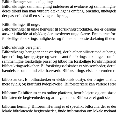
Bilforsikringer sammenligning:
Bilforsikringer sammenligning indebærer at evaluere og sammenligne f
deres tilbud kan man vurdere dækningens omfang, præmier, undtagelser o
der passer bedst til en selv og ens køretøj.
Bilforsikringer til unge:
Bilforsikringer til unge henviser til forsikringsprodukter, der er desi
ansvar i tilfælde af ulykker, der involverer unge førere. Præmierne fo
forskellige forsikringsmuligheder og finde den bedste dækning til de
Bilforsikrings beregner:
Bilforsikrings beregner er et værktøj, der hjælper bilister med at ber
køreerfaring, køretøjstype og værdi samt forsikringsdækningens omfang.
sammenligne forskellige priser og tilbud fra forskellige forsikringssels
bilforsikringsselskaber: Bilforsikringsselskaber er virksomheder, der ti
hændelser som brand eller hærværk. Bilforsikringsselskaber vurderer t
bilforstærker: En bilforstærker er elektronisk udstyr, der bruges til at 
mere fyldig og kraftfuld lydoplevelse. Bilforstærkere kan variere i stør
bilforum: Et bilforum er en online platform, hvor bilejere og entusiaster
bilrelaterede begivenheder og arrangementer. Bilfora er et godt sted at
bilforum herning: Bilforum Herning er et specifikt bilforum, der er de
lokale bilrelaterede begivenheder, finde information om lokale mekanik