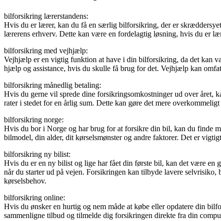
bilforsikring lærerstandens:
Hvis du er lærer, kan du få en særlig bilforsikring, der er skræddersye
lærerens erhverv. Dette kan være en fordelagtig løsning, hvis du er lær
bilforsikring med vejhjælp:
Vejhjælp er en vigtig funktion at have i din bilforsikring, da det kan 
hjælp og assistance, hvis du skulle få brug for det. Vejhjælp kan omfat
bilforsikring månedlig betaling:
Hvis du gerne vil sprede dine forsikringsomkostninger ud over året, k
rater i stedet for en årlig sum. Dette kan gøre det mere overkommeligt 
bilforsikring norge:
Hvis du bor i Norge og har brug for at forsikre din bil, kan du finde 
bilmodel, din alder, dit kørselsmønster og andre faktorer. Det er vigti
bilforsikring ny bilist:
Hvis du er en ny bilist og lige har fået din første bil, kan det være en g
når du starter ud på vejen. Forsikringen kan tilbyde lavere selvrisiko, bo
kørselsbehov.
bilforsikring online:
Hvis du ønsker en hurtig og nem måde at købe eller opdatere din bilfors
sammenligne tilbud og tilmelde dig forsikringen direkte fra din compute