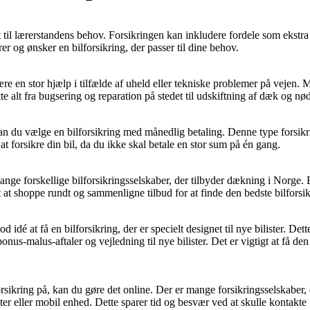
t til lærerstandens behov. Forsikringen kan inkludere fordele som ekstra 
er og ønsker en bilforsikring, der passer til dine behov.
være en stor hjælp i tilfælde af uheld eller tekniske problemer på vejen. 
te alt fra bugsering og reparation på stedet til udskiftning af dæk og nød
an du vælge en bilforsikring med månedlig betaling. Denne type forsikri
at forsikre din bil, da du ikke skal betale en stor sum på én gang.
mange forskellige bilforsikringsselskaber, der tilbyder dækning i Norge. 
gt at shoppe rundt og sammenligne tilbud for at finde den bedste bilfors
od idé at få en bilforsikring, der er specielt designet til nye bilister. D
nus-malus-aftaler og vejledning til nye bilister. Det er vigtigt at få den 
ikring på, kan du gøre det online. Der er mange forsikringsselskaber, de
r eller mobil enhed. Dette sparer tid og besvær ved at skulle kontakte fo