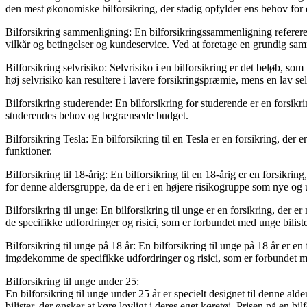
den mest økonomiske bilforsikring, der stadig opfylder ens behov for
Bilforsikring sammenligning: En bilforsikringssammenligning refererer 
vilkår og betingelser og kundeservice. Ved at foretage en grundig sam
Bilforsikring selvrisiko: Selvrisiko i en bilforsikring er det beløb, so
høj selvrisiko kan resultere i lavere forsikringspræmie, mens en lav sel
Bilforsikring studerende: En bilforsikring for studerende er en forsikrin
studerendes behov og begrænsede budget.
Bilforsikring Tesla: En bilforsikring til en Tesla er en forsikring, der 
funktioner.
Bilforsikring til 18-årig: En bilforsikring til en 18-årig er en forsikrin
for denne aldersgruppe, da de er i en højere risikogruppe som nye og ue
Bilforsikring til unge: En bilforsikring til unge er en forsikring, der e
de specifikke udfordringer og risici, som er forbundet med unge biliste
Bilforsikring til unge på 18 år: En bilforsikring til unge på 18 år er en
imødekomme de specifikke udfordringer og risici, som er forbundet 
Bilforsikring til unge under 25:
En bilforsikring til unge under 25 år er specielt designet til denne al
bilister, der ønsker at køre lovligt i deres eget køretøj. Prisen på en b