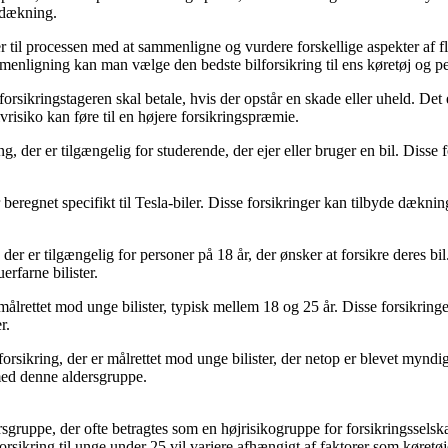
 dækning.
til processen med at sammenligne og vurdere forskellige aspekter af fler
menligning kan man vælge den bedste bilforsikring til ens køretøj og per
m forsikringstageren skal betale, hvis der opstår en skade eller uheld. D
vrisiko kan føre til en højere forsikringspræmie.
g, der er tilgængelig for studerende, der ejer eller bruger en bil. Disse 
er beregnet specifikt til Tesla-biler. Disse forsikringer kan tilbyde dækni
g, der er tilgængelig for personer på 18 år, der ønsker at forsikre deres bi
rfarne bilister.
r målrettet mod unge bilister, typisk mellem 18 og 25 år. Disse forsikringe
r.
 forsikring, der er målrettet mod unge bilister, der netop er blevet myndi
med denne aldersgruppe.
dersgruppe, der ofte betragtes som en højrisikogruppe for forsikringssel
ilforsikring til unge under 25 vil variere afhængigt af faktorer som køretø