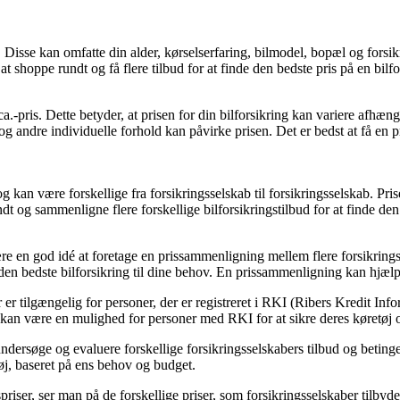
er. Disse kan omfatte din alder, kørselserfaring, bilmodel, bopæl og fors
at shoppe rundt og få flere tilbud for at finde den bedste pris på en bilfo
 ca.-pris. Dette betyder, at prisen for din bilforsikring kan variere afhæn
og andre individuelle forhold kan påvirke prisen. Det er bedst at få en pr
og kan være forskellige fra forsikringsselskab til forsikringsselskab. Pri
t og sammenligne flere forskellige bilforsikringstilbud for at finde den 
re en god idé at foretage en prissammenligning mellem flere forsikringss
den bedste bilforsikring til dine behov. En prissammenligning kan hjælpe
der er tilgængelig for personer, der er registreret i RKI (Ribers Kredit I
i kan være en mulighed for personer med RKI for at sikre deres køretøj
dersøge og evaluere forskellige forsikringsselskabers tilbud og betinge
øj, baseret på ens behov og budget.
iser, ser man på de forskellige priser, som forsikringsselskaber tilbyde