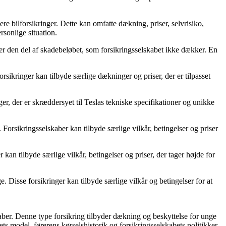
e bilforsikringer. Dette kan omfatte dækning, priser, selvrisiko,
sonlige situation.
et er den del af skadebeløbet, som forsikringsselskabet ikke dækker. En
forsikringer kan tilbyde særlige dækninger og priser, der er tilpasset
nger, der er skræddersyet til Teslas tekniske specifikationer og unikke
l. Forsikringsselskaber kan tilbyde særlige vilkår, betingelser og priser
r kan tilbyde særlige vilkår, betingelser og priser, der tager højde for
ge. Disse forsikringer kan tilbyde særlige vilkår og betingelser for at
skaber. Denne type forsikring tilbyder dækning og beskyttelse for unge
jets model, førerens kørselshistorik og forsikringsselskabets politikker.