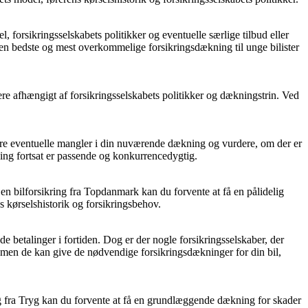
l, forsikringsselskabets politikker og eventuelle særlige tilbud eller
 den bedste og mest overkommelige forsikringsdækning til unge bilister
iere afhængigt af forsikringsselskabets politikker og dækningstrin. Ved
cere eventuelle mangler i din nuværende dækning og vurdere, om der er
kning fortsat er passende og konkurrencedygtig.
 en bilforsikring fra Topdanmark kan du forvente at få en pålidelig
ns kørselshistorik og forsikringsbehov.
e betalinger i fortiden. Dog er der nogle forsikringsselskaber, der
, men de kan give de nødvendige forsikringsdækninger for din bil,
ring fra Tryg kan du forvente at få en grundlæggende dækning for skader