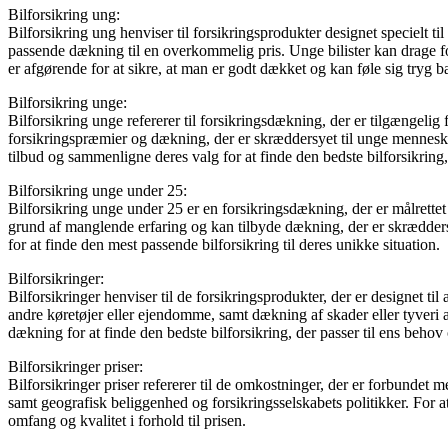
Bilforsikring ung:
Bilforsikring ung henviser til forsikringsprodukter designet specielt ti
passende dækning til en overkommelig pris. Unge bilister kan drage for
er afgørende for at sikre, at man er godt dækket og kan føle sig tryg ba
Bilforsikring unge:
Bilforsikring unge refererer til forsikringsdækning, der er tilgængelig
forsikringspræmier og dækning, der er skræddersyet til unge mennesker
tilbud og sammenligne deres valg for at finde den bedste bilforsikring,
Bilforsikring unge under 25:
Bilforsikring unge under 25 er en forsikringsdækning, der er målrettet
grund af manglende erfaring og kan tilbyde dækning, der er skrædder
for at finde den mest passende bilforsikring til deres unikke situation.
Bilforsikringer:
Bilforsikringer henviser til de forsikringsprodukter, der er designet t
andre køretøjer eller ejendomme, samt dækning af skader eller tyveri a
dækning for at finde den bedste bilforsikring, der passer til ens behov
Bilforsikringer priser:
Bilforsikringer priser refererer til de omkostninger, der er forbundet 
samt geografisk beliggenhed og forsikringsselskabets politikker. For at
omfang og kvalitet i forhold til prisen.