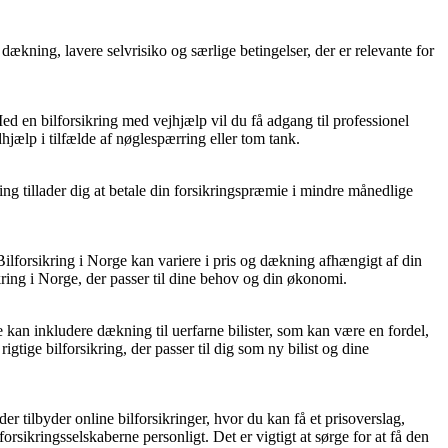
dækning, lavere selvrisiko og særlige betingelser, der er relevante for
Med en bilforsikring med vejhjælp vil du få adgang til professionel
hjælp i tilfælde af nøglespærring eller tom tank.
ng tillader dig at betale din forsikringspræmie i mindre månedlige
Bilforsikring i Norge kan variere i pris og dækning afhængigt af din
ikring i Norge, der passer til dine behov og din økonomi.
ette kan inkludere dækning til uerfarne bilister, som kan være en fordel,
rigtige bilforsikring, der passer til dig som ny bilist og dine
r tilbyder online bilforsikringer, hvor du kan få et prisoverslag,
rsikringsselskaberne personligt. Det er vigtigt at sørge for at få den