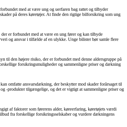
 er forbundet med at være ung og uerfaren bag rattet og tilbyder
kader på deres køretøjer. At finde den rigtige bilforsikring som ung
ko, der er forbundet med at være en ung fører og kan tilbyde
ri og ansvar i tilfælde af en ulykke. Unge bilister bør samle flere
syn til den højere risiko, der er forbundet med denne aldersgruppe på
forskellige forsikringsmuligheder og sammenligne priser og dækning
ger kan omfatte ansvarsdækning, der beskytter mod skader forårsaget til
og -produkter tilgængelige, og det er vigtigt at sammenligne priser og
ngigt af faktorer som førerens alder, køreerfaring, køretøjets værdi
 tilbud fra forskellige forsikringsselskaber og vurdere dækningens