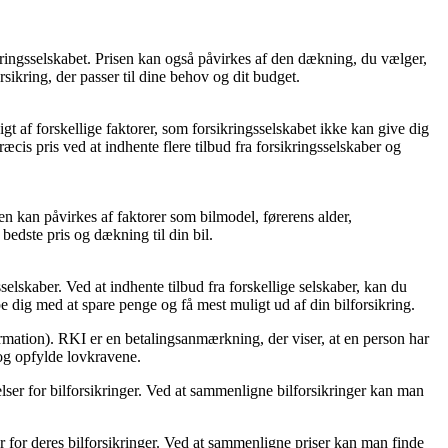
ikringsselskabet. Prisen kan også påvirkes af den dækning, du vælger,
rsikring, der passer til dine behov og dit budget.
gigt af forskellige faktorer, som forsikringsselskabet ikke kan give dig
æcis pris ved at indhente flere tilbud fra forsikringsselskaber og
sen kan påvirkes af faktorer som bilmodel, førerens alder,
bedste pris og dækning til din bil.
elskaber. Ved at indhente tilbud fra forskellige selskaber, kan du
 dig med at spare penge og få mest muligt ud af din bilforsikring.
nformation). RKI er en betalingsanmærkning, der viser, at en person har
 og opfylde lovkravene.
lser for bilforsikringer. Ved at sammenligne bilforsikringer kan man
r for deres bilforsikringer. Ved at sammenligne priser kan man finde