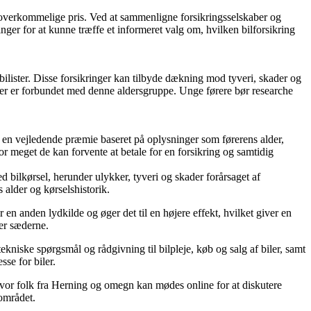
t overkommelige pris. Ved at sammenligne forsikringsselskaber og
ger for at kunne træffe et informeret valg om, hvilken bilforsikring
 bilister. Disse forsikringer kan tilbyde dækning mod tyveri, skader og
, der er forbundet med denne aldersgruppe. Unge førere bør researche
er en vejledende præmie baseret på oplysninger som førerens alder,
r meget de kan forvente at betale for en forsikring og samtidig
ed bilkørsel, herunder ulykker, tyveri og skader forårsaget af
 alder og kørselshistorik.
r en anden lydkilde og øger det til en højere effekt, hvilket giver en
der sæderne.
 tekniske spørgsmål og rådgivning til bilpleje, køb og salg af biler, samt
se for biler.
, hvor folk fra Herning og omegn kan mødes online for at diskutere
 området.