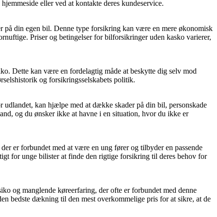
s hjemmeside eller ved at kontakte deres kundeservice.
er på din egen bil. Denne type forsikring kan være en mere økonomisk
ornuftige. Priser og betingelser for bilforsikringer uden kasko varierer,
isiko. Dette kan være en fordelagtig måde at beskytte dig selv mod
selshistorik og forsikringsselskabets politik.
g for udlandet, kan hjælpe med at dække skader på din bil, personskade
land, og du ønsker ikke at havne i en situation, hvor du ikke er
ko, der er forbundet med at være en ung fører og tilbyder en passende
 for unge bilister at finde den rigtige forsikring til deres behov for
risiko og manglende køreerfaring, der ofte er forbundet med denne
den bedste dækning til den mest overkommelige pris for at sikre, at de