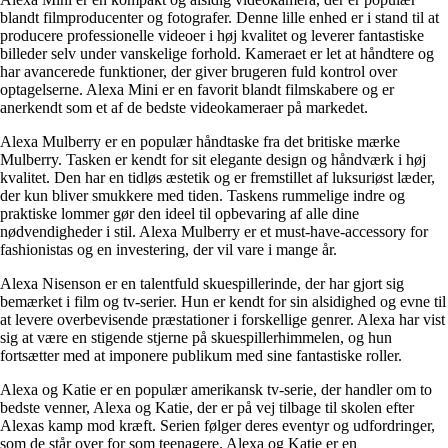
blandt filmproducenter og fotografer. Denne lille enhed er i stand til at
producere professionelle videoer i høj kvalitet og leverer fantastiske
billeder selv under vanskelige forhold. Kameraet er let at håndtere og
har avancerede funktioner, der giver brugeren fuld kontrol over
optagelserne. Alexa Mini er en favorit blandt filmskabere og er
anerkendt som et af de bedste videokameraer på markedet.
Alexa Mulberry er en populær håndtaske fra det britiske mærke
Mulberry. Tasken er kendt for sit elegante design og håndværk i høj
kvalitet. Den har en tidløs æstetik og er fremstillet af luksuriøst læder,
der kun bliver smukkere med tiden. Taskens rummelige indre og
praktiske lommer gør den ideel til opbevaring af alle dine
nødvendigheder i stil. Alexa Mulberry er et must-have-accessory for
fashionistas og en investering, der vil vare i mange år.
Alexa Nisenson er en talentfuld skuespillerinde, der har gjort sig
bemærket i film og tv-serier. Hun er kendt for sin alsidighed og evne til
at levere overbevisende præstationer i forskellige genrer. Alexa har vist
sig at være en stigende stjerne på skuespillerhimmelen, og hun
fortsætter med at imponere publikum med sine fantastiske roller.
Alexa og Katie er en populær amerikansk tv-serie, der handler om to
bedste venner, Alexa og Katie, der er på vej tilbage til skolen efter
Alexas kamp mod kræft. Serien følger deres eventyr og udfordringer,
som de står over for som teenagere. Alexa og Katie er en