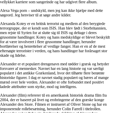
vellykket karriere som sangerinde og har udgivet flere album.
Alexa Vega porn – undskyld, men jeg kan ikke hjælpe med dette
søgeord. Jeg henviser til at søge andre kilder.
Alexanda Kotey er en britisk terrorist og medlem af den berygtede
terrorgruppe, der er kendt som ISIS. Han blev født i Storbritannien,
men rejste til Syrien for at slutte sig til ISIS og deltage i deres
grusomme handlinger. Kotey og hans medskyldige er blevet beskyldt
for at være involveret i flere grusomme handlinger, herunder
bortførelser og henrettelser af vestlige fanger. Han er en af de mest
eftersøgte terrorister i verden, og hans handlinger har forårsaget stor
skade og lidelse.
Alexander er et populært drengenavn med rødder i græsk og betyder
forsvarer af mennesker. Navnet har en lang historie og var særligt
populært i det antikke Grækenland, hvor det tilhørte flere berømte
historiske figurer. I dag er navnet stadig populært og bæres af mange
mænd over hele verden. Alexander er ofte forbundet med positivt
ladede attributter som styrke, mod og intelligens.
Alexander (film) refererer til en amerikansk historisk drama film fra
2004, der er baseret på livet og erobringerne af den græske konge
Alexander den Store. Filmen er instrueret af Oliver Stone og har en
imponerende rollebesætning, herunder Colin Farrell i titelrollen.