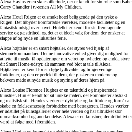
Alexa Havins er en skuespillerinde, der er kendt for sin rolle som Babe
Carey Chandler i tv-serien All My Children.
Alexa Hotel Rügen er et smukt hotel beliggende på den tyske ø
Rügen. Det tilbyder komfortable værelser, moderne faciliteter og en
fantastisk udsigt over havet. Hotellet er kendt for sin fremragende
service og gæstfrihed, og det er et ideelt valg for dem, der ønsker at
slappe af og nyde en luksuriøs ferie.
Alexa højttaler er en smart højttaler, der styres ved hjælp af
stemmekommandoer. Denne innovative enhed giver dig mulighed for
at lytte til musik, få opdateringer om vejret og nyheder, og endda styre
dit Smart Home-udstyr, alt sammen ved blot at tale til Alexa.
Højttaleren er kendt for sin høje lydkvalitet og brugervenlige
funktioner, og den er perfekt til dem, der ønsker en moderne og
bekvem måde at nyde musik og styring af deres hjem på.
Alexa Louise Florence Hughes er en talentfuld og inspirerende
kunstner. Hun er kendt for sit unikke maleri, der kombinerer abstrakt
og realistisk stil. Hendes værker er dybtfølte og kraftfulde og formår at
skabe en følelsesmæssig forbindelse med betragteren. Hendes værker
er udstillet på kunstgallerier over hele verden og har tiltrukket stor
opmærksomhed og anerkendelse. Alexa er en kunstner, der definitivt er
værd at følge med i fremtiden.
Alexa Mini er en kompakt og alsidig videokamera, der er populær