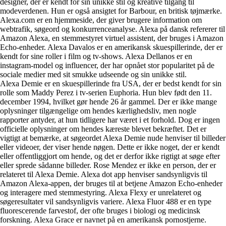
designer, der er kendt for sin unikke stil og kreative tilgang til
modeverdenen. Hun er også ansigtet for Barbour, en britisk tøjmærke.
Alexa.com er en hjemmeside, der giver brugere information om
webtrafik, søgeord og konkurrenceanalyse. Alexa på dansk refererer til
Amazon Alexa, en stemmestyret virtuel assistent, der bruges i Amazon
Echo-enheder. Alexa Davalos er en amerikansk skuespillerinde, der er
kendt for sine roller i film og tv-shows. Alexa Dellanos er en
instagram-model og influencer, der har opnået stor popularitet på de
sociale medier med sit smukke udseende og sin unikke stil.
Alexa Demie er en skuespillerinde fra USA, der er bedst kendt for sin
rolle som Maddy Perez i tv-serien Euphoria. Hun blev født den 11.
december 1994, hvilket gør hende 26 år gammel. Der er ikke mange
oplysninger tilgængelige om hendes kærlighedsliv, men nogle
rapporter antyder, at hun tidligere har været i et forhold. Dog er ingen
officielle oplysninger om hendes kæreste blevet bekræftet. Det er
vigtigt at bemærke, at søgeordet Alexa Demie nude henviser til billeder
eller videoer, der viser hende nøgen. Dette er ikke noget, der er kendt
eller offentliggjort om hende, og det er derfor ikke rigtigt at søge efter
eller sprede sådanne billeder. Rose Mendez er ikke en person, der er
relateret til Alexa Demie. Alexa dot app henviser sandsynligvis til
Amazon Alexa-appen, der bruges til at betjene Amazon Echo-enheder
og interagere med stemmestyring. Alexa Flexy er unrelateret og
søgeresultater vil sandsynligvis variere. Alexa Fluor 488 er en type
fluorescerende farvestof, der ofte bruges i biologi og medicinsk
forskning. Alexa Grace er navnet på en amerikansk pornostjerne.