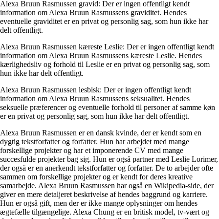
Alexa Bruun Rasmussen gravid: Der er ingen offentligt kendt
information om Alexa Bruun Rasmussens graviditet. Hendes
eventuelle graviditet er en privat og personlig sag, som hun ikke har
delt offentligt.
Alexa Bruun Rasmussen kæreste Leslie: Der er ingen offentligt kendt
information om Alexa Bruun Rasmussens kæreste Leslie. Hendes
kærlighedsliv og forhold til Leslie er en privat og personlig sag, som
hun ikke har delt offentligt.
Alexa Bruun Rasmussen lesbisk: Der er ingen offentligt kendt
information om Alexa Bruun Rasmussens seksualitet. Hendes
seksuelle præferencer og eventuelle forhold til personer af samme køn
er en privat og personlig sag, som hun ikke har delt offentligt.
Alexa Bruun Rasmussen er en dansk kvinde, der er kendt som en
dygtig tekstforfatter og forfatter. Hun har arbejdet med mange
forskellige projekter og har et imponerende CV med mange
succesfulde projekter bag sig. Hun er også partner med Leslie Lorimer,
der også er en anerkendt tekstforfatter og forfatter. De to arbejder ofte
sammen om forskellige projekter og er kendt for deres kreative
samarbejde. Alexa Bruun Rasmussen har også en Wikipedia-side, der
giver en mere detaljeret beskrivelse af hendes baggrund og karriere.
Hun er også gift, men der er ikke mange oplysninger om hendes
ægtefælle tilgængelige. Alexa Chung er en britisk model, tv-vært og