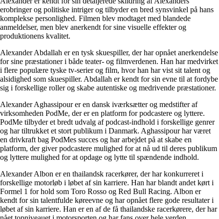
Alexander er kendt for sin detaljerede skildring af Alexanders
erobringer og politiske intriger og tilbyder en bred synsvinkel på hans
komplekse personlighed. Filmen blev modtaget med blandede
anmeldelser, men blev anerkendt for sine visuelle effekter og
produktionens kvalitet.
Alexander Abdallah er en tysk skuespiller, der har opnået anerkendelse
for sine præstationer i både teater- og filmverdenen. Han har medvirket
i flere populære tyske tv-serier og film, hvor han har vist sit talent og
alsidighed som skuespiller. Abdallah er kendt for sin evne til at fordybe
sig i forskellige roller og skabe autentiske og medrivende præstationer.
Alexander Aghassipour er en dansk iværksætter og medstifter af
virksomheden PodMe, der er en platform for podcastere og lyttere.
PodMe tilbyder et bredt udvalg af podcast-indhold i forskellige genrer
og har tiltrukket et stort publikum i Danmark. Aghassipour har været
en drivkraft bag PodMes succes og har arbejdet på at skabe en
platform, der giver podcastere mulighed for at nå ud til deres publikum
og lyttere mulighed for at opdage og lytte til spændende indhold.
Alexander Albon er en thailandsk racerkører, der har konkurreret i
forskellige motorløb i løbet af sin karriere. Han har blandt andet kørt i
Formel 1 for hold som Toro Rosso og Red Bull Racing. Albon er
kendt for sin talentfulde køreevne og har opnået flere gode resultater i
løbet af sin karriere. Han er en af de få thailandske racerkørere, der har
nået topniveauet i motorsporten og har fans over hele verden.