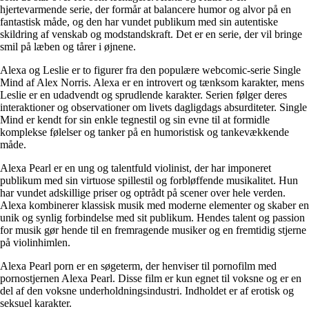
hjertevarmende serie, der formår at balancere humor og alvor på en
fantastisk måde, og den har vundet publikum med sin autentiske
skildring af venskab og modstandskraft. Det er en serie, der vil bringe
smil på læben og tårer i øjnene.
Alexa og Leslie er to figurer fra den populære webcomic-serie Single
Mind af Alex Norris. Alexa er en introvert og tænksom karakter, mens
Leslie er en udadvendt og sprudlende karakter. Serien følger deres
interaktioner og observationer om livets dagligdags absurditeter. Single
Mind er kendt for sin enkle tegnestil og sin evne til at formidle
komplekse følelser og tanker på en humoristisk og tankevækkende
måde.
Alexa Pearl er en ung og talentfuld violinist, der har imponeret
publikum med sin virtuose spillestil og forbløffende musikalitet. Hun
har vundet adskillige priser og optrådt på scener over hele verden.
Alexa kombinerer klassisk musik med moderne elementer og skaber en
unik og synlig forbindelse med sit publikum. Hendes talent og passion
for musik gør hende til en fremragende musiker og en fremtidig stjerne
på violinhimlen.
Alexa Pearl porn er en søgeterm, der henviser til pornofilm med
pornostjernen Alexa Pearl. Disse film er kun egnet til voksne og er en
del af den voksne underholdningsindustri. Indholdet er af erotisk og
seksuel karakter.