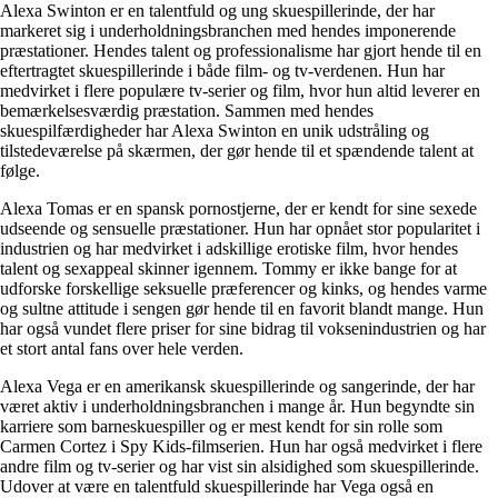
Alexa Swinton er en talentfuld og ung skuespillerinde, der har
markeret sig i underholdningsbranchen med hendes imponerende
præstationer. Hendes talent og professionalisme har gjort hende til en
eftertragtet skuespillerinde i både film- og tv-verdenen. Hun har
medvirket i flere populære tv-serier og film, hvor hun altid leverer en
bemærkelsesværdig præstation. Sammen med hendes
skuespilfærdigheder har Alexa Swinton en unik udstråling og
tilstedeværelse på skærmen, der gør hende til et spændende talent at
følge.
Alexa Tomas er en spansk pornostjerne, der er kendt for sine sexede
udseende og sensuelle præstationer. Hun har opnået stor popularitet i
industrien og har medvirket i adskillige erotiske film, hvor hendes
talent og sexappeal skinner igennem. Tommy er ikke bange for at
udforske forskellige seksuelle præferencer og kinks, og hendes varme
og sultne attitude i sengen gør hende til en favorit blandt mange. Hun
har også vundet flere priser for sine bidrag til voksenindustrien og har
et stort antal fans over hele verden.
Alexa Vega er en amerikansk skuespillerinde og sangerinde, der har
været aktiv i underholdningsbranchen i mange år. Hun begyndte sin
karriere som barneskuespiller og er mest kendt for sin rolle som
Carmen Cortez i Spy Kids-filmserien. Hun har også medvirket i flere
andre film og tv-serier og har vist sin alsidighed som skuespillerinde.
Udover at være en talentfuld skuespillerinde har Vega også en