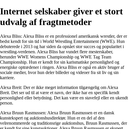
Internet selskaber giver et stort
udvalg af fragtmetoder
Alexa Bliss: Alexa Bliss er en professionel amerikansk wrestler, der er
bedst kendt for sin tid i World Wrestling Entertainment (WWE). Hun
debuterede i 2013 og har siden da opnået stor succes og popularitet i
wrestling-verdenen. Alexa Bliss har vundet flere mesterskaber,
herunder WWE Womens Championship og WWE Tag Team
Championship. Hun er kendt for sin karismatiske personlighed og
energiske optrædener i ringen. Alexa Bliss er også en aktiv bruger af
sociale medier, hvor hun deler billeder og videoer fra sit liv og sin
karriere.
Alexa Breit: Der er ikke meget information tilgængelig om Alexa
Breit. Det ser ud til at være et navn, der ikke har en specifik kendt
personlighed eller betydning. Det kan være en stavefejl eller en ukendt
person.
Alexa Bruun Rasmussen: Alexa Bruun Rasmussen er en dansk
kunstekspert og auktionshusdirektør. Hun er en del af den
velrenommerede og traditionsrige auktionshus, Bruun Rasmussen, der
er kendt for sine kunstauktioner. Alexa Bruun Rasmussen er ekspert