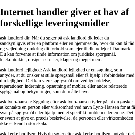
Internet handler giver et hav af
forskellige leveringsmidler
ask landlord dk: Når du søger på ask landlord dk leder du
sandsynligvis efter en platform eller en hjemmeside, hvor du kan få råd
og vejledning omkring dit forhold som lejer til din udlejer i Danmark.
Du kan forvente at finde information om juridiske spørgsmål,
lejekontrakter, opsigelsesfrister, klager og meget mere.
ask landlord lejlighed: Ask landlord lejlighed er en søgning, som
antyder, at du ønsker at stille spørgsmål eller få hjælp i forbindelse med
din lejlighed. Det kan være spørgsmål om vedligeholdelse,
reparationer, indretning, opsætning af møbler, eller andre relaterede
spørgsmål og bekymringer, som du måtte have.
ask lyno-hansen: Søgning efter ask lyno-hansen tyder på, at du ønsker
at kontakte en person eller virksomhed ved navn Lyno-Hansen for at få
svar på spørgsmål eller hjælp med et specifikt problem eller emne. Det
er svært at give en præcis beskrivelse, da personen eller virksomheden
ikke er kendt i stor skala.
ask lærke bodilsen: Hvis du søger efter ask lærke bodilsen, antyder det,