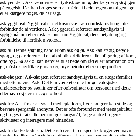
ask yeniden: Ask yeniden er en tyrkisk sætning, der betyder spørg igen
på engelsk. Det kan bruges som en måde at bede nogen om at gentage
eller klargøre noget, de har sagt.
ask yggdrasil: Yggdrasil er det kosmiske træ i nordisk mytologi, der
forbinder de ni verdener. Ask yggdrasil refererer sandsynligvis til
spørgsmål om eller diskussioner om Yggdrasil, dens betydning og
forbindelse til nordisk mytologi.
ask øl: Denne søgning handler om ask og øl. Ask kan stadig betyde
spørg, og øl refererer til en alkoholisk drik fremstillet af gæring af korn,
ofte byg. Så ask øl kan henvise til at bede om råd eller information om
øl, måske specifikke ølmærker, brygmetoder eller smagsprofiler.
ask-slægten: Ask-slægten refererer sandsynligvis til en slægt (familie)
med efternavnet Ask. Det kan være et emne for genealogiske
undersøgelser og søgninger efter oplysninger om personer med dette
efternavn og deres slægtsforhold.
ask.fm: Ask.fm er en social medieplatform, hvor brugere kan stille og
besvare spørgsmål anonymt. Det er ofte forbundet med teenagekultur
og bruges til at stille personlige spørgsmål, følge andre brugeres
aktiviteter og interagere med hinanden.
ask.fm lærke bodilsen: Dette refererer til en specifik bruger ved navn
Lærke Bodilsen på Ask.fm-platformen. Hvis man søger efter dette, kan