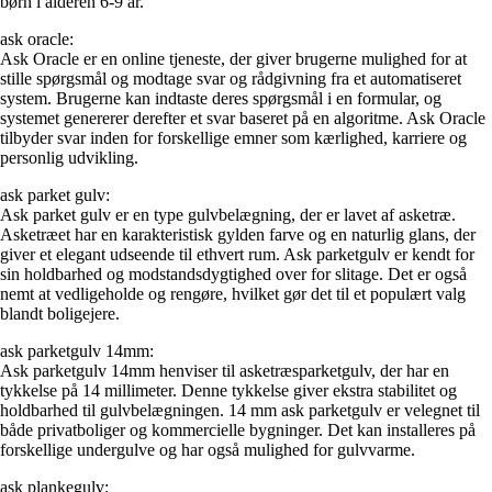
børn i alderen 6-9 år.
ask oracle:
Ask Oracle er en online tjeneste, der giver brugerne mulighed for at
stille spørgsmål og modtage svar og rådgivning fra et automatiseret
system. Brugerne kan indtaste deres spørgsmål i en formular, og
systemet genererer derefter et svar baseret på en algoritme. Ask Oracle
tilbyder svar inden for forskellige emner som kærlighed, karriere og
personlig udvikling.
ask parket gulv:
Ask parket gulv er en type gulvbelægning, der er lavet af asketræ.
Asketræet har en karakteristisk gylden farve og en naturlig glans, der
giver et elegant udseende til ethvert rum. Ask parketgulv er kendt for
sin holdbarhed og modstandsdygtighed over for slitage. Det er også
nemt at vedligeholde og rengøre, hvilket gør det til et populært valg
blandt boligejere.
ask parketgulv 14mm:
Ask parketgulv 14mm henviser til asketræsparketgulv, der har en
tykkelse på 14 millimeter. Denne tykkelse giver ekstra stabilitet og
holdbarhed til gulvbelægningen. 14 mm ask parketgulv er velegnet til
både privatboliger og kommercielle bygninger. Det kan installeres på
forskellige undergulve og har også mulighed for gulvvarme.
ask plankegulv: