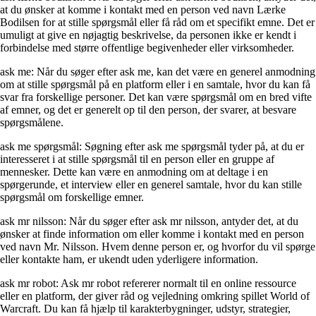
at du ønsker at komme i kontakt med en person ved navn Lærke
Bodilsen for at stille spørgsmål eller få råd om et specifikt emne. Det er
umuligt at give en nøjagtig beskrivelse, da personen ikke er kendt i
forbindelse med større offentlige begivenheder eller virksomheder.
ask me: Når du søger efter ask me, kan det være en generel anmodning
om at stille spørgsmål på en platform eller i en samtale, hvor du kan få
svar fra forskellige personer. Det kan være spørgsmål om en bred vifte
af emner, og det er generelt op til den person, der svarer, at besvare
spørgsmålene.
ask me spørgsmål: Søgning efter ask me spørgsmål tyder på, at du er
interesseret i at stille spørgsmål til en person eller en gruppe af
mennesker. Dette kan være en anmodning om at deltage i en
spørgerunde, et interview eller en generel samtale, hvor du kan stille
spørgsmål om forskellige emner.
ask mr nilsson: Når du søger efter ask mr nilsson, antyder det, at du
ønsker at finde information om eller komme i kontakt med en person
ved navn Mr. Nilsson. Hvem denne person er, og hvorfor du vil spørge
eller kontakte ham, er ukendt uden yderligere information.
ask mr robot: Ask mr robot refererer normalt til en online ressource
eller en platform, der giver råd og vejledning omkring spillet World of
Warcraft. Du kan få hjælp til karakterbygninger, udstyr, strategier,