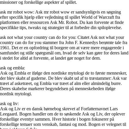
missioner og forskellige aspekter af spillet.
ask mr robot wow: Ask mr robot wow er sandsynligvis en søgning
efter specifik hjælp eller vejledning til spillet World of Warcraft fra
platformen eller ressourcen Ask Mr. Robot. Du kan forvente at finde
specifikke tips, tweaks og strategier til at forbedre din spiloplevelse.
ask not what your country can do for you: Citatet Ask not what your
country can do for you stammer fra John F. Kennedys berømte tale fra
1961. Det er en opfordring til borgere om at være mere engagerede i
samfundet og stille spørgsmål om, hvad de selv kan gøre for deres land
i stedet for altid at forvente, at landet gør noget for dem.
ask og embla:
Ask og Embla er ifølge den nordiske mytologi de to første mennesker,
der blev skabt af guderne. De blev skabt ud af to træstammer: Ask var
træet af asketræet, og Embla var træet af alm eller almindelig burre.
Deres skabelse markerer begyndelsen på menneskeheden ifølge
nordisk mytologi.
ask og liv:
Ask og Liv er en dansk børnebog skrevet af Forfatternavnet Lars
Leegaard. Bogen handler om de to søskende Ask og Liv, der oplever
forskellige eventyr sammen. Hver historie i bogen fokuserer på
forskellige temaer som venskab, fantasi og mod. Bogen er velegnet til