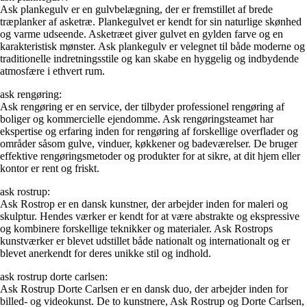
Ask plankegulv er en gulvbelægning, der er fremstillet af brede
træplanker af asketræ. Plankegulvet er kendt for sin naturlige skønhed
og varme udseende. Asketræet giver gulvet en gylden farve og en
karakteristisk mønster. Ask plankegulv er velegnet til både moderne og
traditionelle indretningsstile og kan skabe en hyggelig og indbydende
atmosfære i ethvert rum.
ask rengøring:
Ask rengøring er en service, der tilbyder professionel rengøring af
boliger og kommercielle ejendomme. Ask rengøringsteamet har
ekspertise og erfaring inden for rengøring af forskellige overflader og
områder såsom gulve, vinduer, køkkener og badeværelser. De bruger
effektive rengøringsmetoder og produkter for at sikre, at dit hjem eller
kontor er rent og friskt.
ask rostrup:
Ask Rostrop er en dansk kunstner, der arbejder inden for maleri og
skulptur. Hendes værker er kendt for at være abstrakte og ekspressive
og kombinere forskellige teknikker og materialer. Ask Rostrops
kunstværker er blevet udstillet både nationalt og internationalt og er
blevet anerkendt for deres unikke stil og indhold.
ask rostrup dorte carlsen:
Ask Rostrup Dorte Carlsen er en dansk duo, der arbejder inden for
billed- og videokunst. De to kunstnere, Ask Rostrup og Dorte Carlsen,