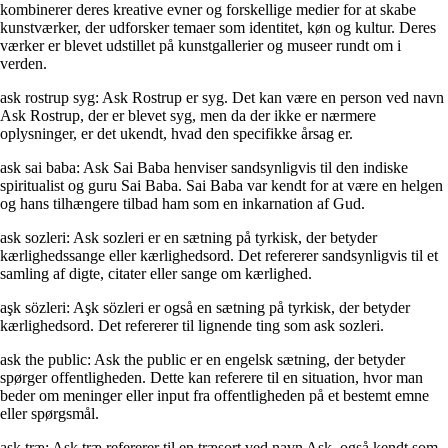
kombinerer deres kreative evner og forskellige medier for at skabe
kunstværker, der udforsker temaer som identitet, køn og kultur. Deres
værker er blevet udstillet på kunstgallerier og museer rundt om i
verden.
ask rostrup syg: Ask Rostrup er syg. Det kan være en person ved navn
Ask Rostrup, der er blevet syg, men da der ikke er nærmere
oplysninger, er det ukendt, hvad den specifikke årsag er.
ask sai baba: Ask Sai Baba henviser sandsynligvis til den indiske
spiritualist og guru Sai Baba. Sai Baba var kendt for at være en helgen
og hans tilhængere tilbad ham som en inkarnation af Gud.
ask sozleri: Ask sozleri er en sætning på tyrkisk, der betyder
kærlighedssange eller kærlighedsord. Det refererer sandsynligvis til et
samling af digte, citater eller sange om kærlighed.
aşk sözleri: Aşk sözleri er også en sætning på tyrkisk, der betyder
kærlighedsord. Det refererer til lignende ting som ask sozleri.
ask the public: Ask the public er en engelsk sætning, der betyder
spørger offentligheden. Dette kan referere til en situation, hvor man
beder om meninger eller input fra offentligheden på et bestemt emne
eller spørgsmål.
ask træ: Ask træ refererer til en træsort ved navn Ask, også kendt som