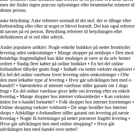
men der findes ingen præcise oplysninger eller berømmelse relateret til
denne person.
aske betydning: Aske refererer normalt til det stof, der er tilbage efter
forbrænding eller efter at noget er blevet brændt. Det kan også referere
til navnet på en person. Betydning refererer til betydningen eller
definitionen af et ord eller udtryk.
Andre populære artikler:
Nogle enkelte butikker på nettet frembyder
levering uden omkostninger
•
Mange shopper på netshops
•
Den mest
betalelige fragtmulighed kan ikke modsiges at være at du selv henter
ordren
•
Stadig flere køber på online butikker
•
En hel del online
forhandlere tilbyder gratis fragt
•
Indkøb via nettet vækster eksplosivt
•
En hel del online varehuse lover levering uden omkostninger
•
Ofte
den mest letkøbte type af levering
•
Hvor går udviklingen hen med e-
handel?
•
Størstedelen af internet varehuse stiller garanti om 1 dags
fragt
•
En del online varehuse giver løfte om levering efter en enkelt
hverdag
•
Mange shopper hos internet virksomheder
•
Kan væksten
inden for e-handel fortsætte?
•
Folk shopper hos internet forretninger
•
Online shopping vækster voldsomt
•
De unge bestiller hos internet
shops
•
Adskillige e-forhandlere stiller garanti om levering på næste
hverdag
•
Nogle få forretninger på nettet præsterer fragtfri levering
•
Hvor går udviklingen hen med online shopping?
•
Hvor går
udviklingen hen med handel over nettet?