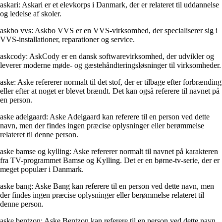
askari: Askari er et elevkorps i Danmark, der er relateret til uddannelse
og ledelse af skoler.
askbo vvs: Askbo VVS er en VVS-virksomhed, der specialiserer sig i
VVS-installationer, reparationer og service.
askcody: AskCody er en dansk softwarevirksomhed, der udvikler og
leverer moderne møde- og gæstehåndteringsløsninger til virksomheder.
aske: Aske refererer normalt til det stof, der er tilbage efter forbrænding
eller efter at noget er blevet brændt. Det kan også referere til navnet på
en person.
aske adelgaard: Aske Adelgaard kan referere til en person ved dette
navn, men der findes ingen præcise oplysninger eller berømmelse
relateret til denne person.
aske bamse og kylling: Aske refererer normalt til navnet på karakteren
fra TV-programmet Bamse og Kylling. Det er en børne-tv-serie, der er
meget populær i Danmark.
aske bang: Aske Bang kan referere til en person ved dette navn, men
der findes ingen præcise oplysninger eller berømmelse relateret til
denne person.
aske bentzon: Aske Bentzon kan referere til en person ved dette navn,