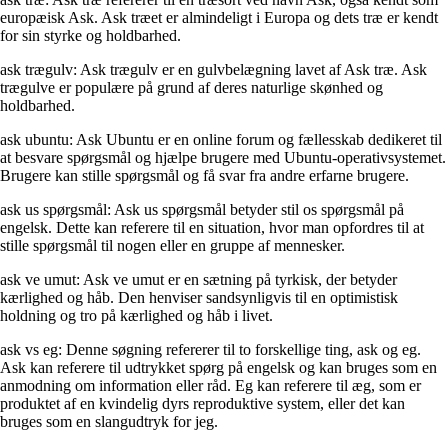
europæisk Ask. Ask træet er almindeligt i Europa og dets træ er kendt
for sin styrke og holdbarhed.
ask trægulv: Ask trægulv er en gulvbelægning lavet af Ask træ. Ask
trægulve er populære på grund af deres naturlige skønhed og
holdbarhed.
ask ubuntu: Ask Ubuntu er en online forum og fællesskab dedikeret til
at besvare spørgsmål og hjælpe brugere med Ubuntu-operativsystemet.
Brugere kan stille spørgsmål og få svar fra andre erfarne brugere.
ask us spørgsmål: Ask us spørgsmål betyder stil os spørgsmål på
engelsk. Dette kan referere til en situation, hvor man opfordres til at
stille spørgsmål til nogen eller en gruppe af mennesker.
ask ve umut: Ask ve umut er en sætning på tyrkisk, der betyder
kærlighed og håb. Den henviser sandsynligvis til en optimistisk
holdning og tro på kærlighed og håb i livet.
ask vs eg: Denne søgning refererer til to forskellige ting, ask og eg.
Ask kan referere til udtrykket spørg på engelsk og kan bruges som en
anmodning om information eller råd. Eg kan referere til æg, som er
produktet af en kvindelig dyrs reproduktive system, eller det kan
bruges som en slangudtryk for jeg.