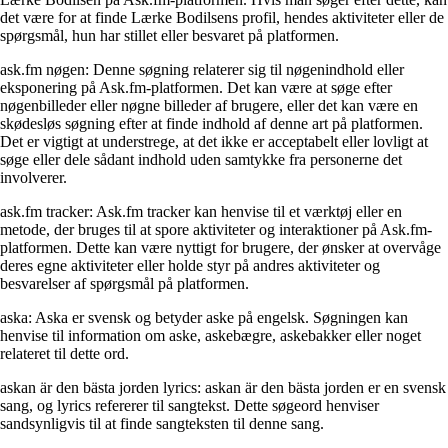
det være for at finde Lærke Bodilsens profil, hendes aktiviteter eller de
spørgsmål, hun har stillet eller besvaret på platformen.
ask.fm nøgen: Denne søgning relaterer sig til nøgenindhold eller
eksponering på Ask.fm-platformen. Det kan være at søge efter
nøgenbilleder eller nøgne billeder af brugere, eller det kan være en
skødesløs søgning efter at finde indhold af denne art på platformen.
Det er vigtigt at understrege, at det ikke er acceptabelt eller lovligt at
søge eller dele sådant indhold uden samtykke fra personerne det
involverer.
ask.fm tracker: Ask.fm tracker kan henvise til et værktøj eller en
metode, der bruges til at spore aktiviteter og interaktioner på Ask.fm-
platformen. Dette kan være nyttigt for brugere, der ønsker at overvåge
deres egne aktiviteter eller holde styr på andres aktiviteter og
besvarelser af spørgsmål på platformen.
aska: Aska er svensk og betyder aske på engelsk. Søgningen kan
henvise til information om aske, askebægre, askebakker eller noget
relateret til dette ord.
askan är den bästa jorden lyrics: askan är den bästa jorden er en svensk
sang, og lyrics refererer til sangtekst. Dette søgeord henviser
sandsynligvis til at finde sangteksten til denne sang.