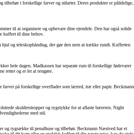
ilbehør i forskellige farver og stilarter. Deres produkter er pålidelige,
lommer til at organisere og opbevare dine ejendele. Den har også solide
 kuffert til dine behov.
som hjul og teleskophåndtag, der gør den nem at trække rundt. Kufferten
lækker hele dagen. Madkassen har separate rum til forskellige fødevarer
 retter og er let at rengøre.
 farver på forskellige overflader som lærred, træ eller papir. Beckmann
strede skulderstropper og rygstykke for at aflaste bæreren. Night
dvendighederne med stil.
ker og rygsække til penalhuse og tilbehør. Beckmann Næstved har et
ke til dit barn eller en praktisk kuffert til din næste rejse, kan du stole