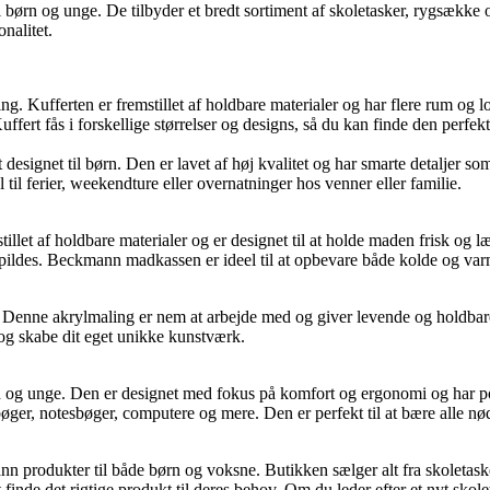
ørn og unge. De tilbyder et bredt sortiment af skoletasker, rygsække og t
nalitet.
ng. Kufferten er fremstillet af holdbare materialer og har flere rum og 
ert fås i forskellige størrelser og designs, så du kan finde den perfekte
t designet til børn. Den er lavet af høj kvalitet og har smarte detaljer 
l til ferier, weekendture eller overnatninger hos venner eller familie.
illet af holdbare materialer og er designet til at holde maden frisk og 
pildes. Beckmann madkassen er ideel til at opbevare både kolde og varme
. Denne akrylmaling er nem at arbejde med og giver levende og holdbare
og skabe dit eget unikke kunstværk.
n og unge. Den er designet med fokus på komfort og ergonomi og har pol
ger, notesbøger, computere og mere. Den er perfekt til at bære alle nø
n produkter til både børn og voksne. Butikken sælger alt fra skoletas
inde det rigtige produkt til deres behov. Om du leder efter et nyt skoletas