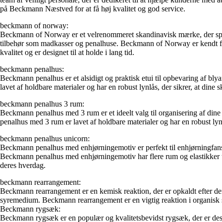
på Beckmann Næstved for at få høj kvalitet og god service.
beckmann of norway:
Beckmann of Norway er et velrenommeret skandinavisk mærke, der special
tilbehør som madkasser og penalhuse. Beckmann of Norway er kendt for d
kvalitet og er designet til at holde i lang tid.
beckmann penalhus:
Beckmann penalhus er et alsidigt og praktisk etui til opbevaring af blya
lavet af holdbare materialer og har en robust lynlås, der sikrer, at dine s
beckmann penalhus 3 rum:
Beckmann penalhus med 3 rum er et ideelt valg til organisering af dine s
penalhus med 3 rum er lavet af holdbare materialer og har en robust lynl
beckmann penalhus unicorn:
Beckmann penalhus med enhjørningemotiv er perfekt til enhjørningfans i
Beckmann penalhus med enhjørningemotiv har flere rum og elastikker til at
deres hverdag.
beckmann rearrangement:
Beckmann rearrangement er en kemisk reaktion, der er opkaldt efter de
syremedium. Beckmann rearrangement er en vigtig reaktion i organisk synte
Beckmann rygsæk:
Beckmann rygsæk er en populær og kvalitetsbevidst rygsæk, der er desi