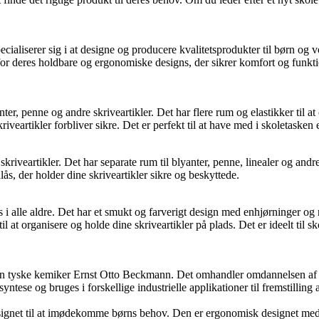
iserer sig i at designe og producere kvalitetsprodukter til børn og vok
eres holdbare og ergonomiske designs, der sikrer komfort og funktional
nter, penne og andre skriveartikler. Det har flere rum og elastikker til 
kriveartikler forbliver sikre. Det er perfekt til at have med i skoletasken
kriveartikler. Det har separate rum til blyanter, penne, linealer og and
ås, der holder dine skriveartikler sikre og beskyttede.
 alle aldre. Det har et smukt og farverigt design med enhjørninger og r
 organisere og holde dine skriveartikler på plads. Det er ideelt til skol
n tyske kemiker Ernst Otto Beckmann. Det omhandler omdannelsen af ​​k
se og bruges i forskellige industrielle applikationer til fremstilling af
gnet til at imødekomme børns behov. Den er ergonomisk designet med ju