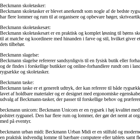
Beckmann skoletasker:
Beckmann skoletasker er blevet anerkendt som nogle af de bedste rygsæk
har flere lommer og rum til at organisere og opbevare bøger, skriveartik
Beckmann skoletaskesæt:
Beckmann skoletaskesæt er en praktisk og komplet løsning til børns sko
til at matche og koordinere med hinanden i farve og stil, hvilket giver
dets tilbehør.
Beckmann slagelse:
Beckmann slagelse refererer sandsynligvis til en fysisk butik eller for
og de findes i forskellige butikker og online-forhandlere rundt om i la
rygsække og skoletasker.
Beckmann taske:
Beckmann taske er et generelt udtryk, der kan referere til både rygsækk
lavet af holdbare materialer og er designet med ergonomiske egenskaber
udvalg af Beckmann-tasker, der passer til forskellige behov og præfere
beckmann unicorn: Beckmann Unicorn er en rygsæk i høj kvalitet med e
polstret rygpanel. Den har flere rum og lommer, der gør det nemt at or
med på eventyr.
beckmann urban midi: Beckmann Urban Midi er en stilfuld og moderne 
en praktisk indvendig lomme til bærbare computere eller tablets samt 