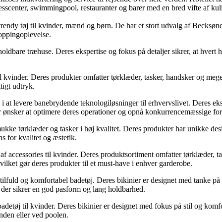
esscenter, swimmingpool, restauranter og barer med en bred vifte af kuli
rendy tøj til kvinder, mænd og børn. De har et stort udvalg af Becksøn
hoppingoplevelse.
holdbare træhuse. Deres ekspertise og fokus på detaljer sikrer, at hver
 kvinder. Deres produkter omfatter tørklæder, tasker, handsker og mege
tigt udtryk.
 i at levere banebrydende teknologiløsninger til erhvervslivet. Deres eks
er ønsker at optimere deres operationer og opnå konkurrencemæssige for
ke tørklæder og tasker i høj kvalitet. Deres produkter har unikke design
 for kvalitet og æstetik.
af accessories til kvinder. Deres produktsortiment omfatter tørklæder, t
vilket gør deres produkter til et must-have i enhver garderobe.
ilfuld og komfortabel badetøj. Deres bikinier er designet med tanke på b
t, der sikrer en god pasform og lang holdbarhed.
adetøj til kvinder. Deres bikinier er designet med fokus på stil og kom
anden eller ved poolen.