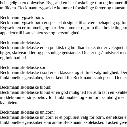
behagelig bæreoplevelse. Rygsækken har forskellige rum og lommer til a
trafikken. Beckmann rygsække kommer i forskellige farver og mønstre, d
Beckmann rygsæk børn:
Beckmann rygsæk børn er specielt designet til at være behagelig og funk
Rygsækken er rummelig og har flere lommer og rum til at holde tingene o
appellerer til børns interesse og personlighed.
Beckmann skoletaske:
Beckmann skoletaske er en praktisk og holdbar taske, der er velegnet ti
bøger, skriveartikler og personlige genstande. Den er også udstyret med
og holdbarhed.
Beckmann skoletaske sort:
Beckmann skoletaske i sort er en klassisk og stilfuld valgmulighed. Den s
funktionelle egenskaber, der er kendt for Beckmann-skoleposer. Den er ve
Beckmann skoletaske tilbud:
Beckmann skoletaske tilbud er en god mulighed for at få fat i en kvalite
imødekomme børns behov for funktionalitet og komfort, samtidig med at d
kvaliteten.
Beckmann skoletaske unicorn:
Beckmann skoletaske unicorn er et populært valg for børn, der elsker e
funktionelle egenskaber som andre Beckmann skoletasker. Tasken giver 