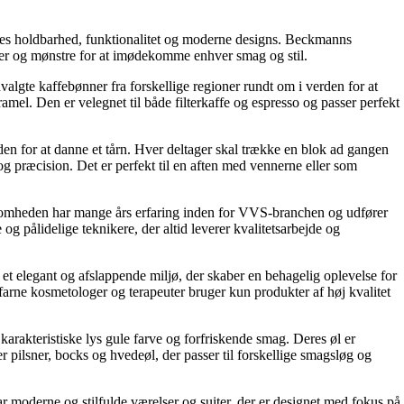
res holdbarhed, funktionalitet og moderne designs. Beckmanns
rver og mønstre for at imødekomme enhver smag og stil.
gte kaffebønner fra forskellige regioner rundt om i verden for at
el. Den er velegnet til både filterkaffe og espresso og passer perfekt
den for at danne et tårn. Hver deltager skal trække en blok ad gangen
og præcision. Det er perfekt til en aften med vennerne eller som
somheden har mange års erfaring inden for VVS-branchen og udfører
g pålidelige teknikere, der altid leverer kvalitetsarbejde og
et elegant og afslappende miljø, der skaber en behagelig oplevelse for
arne kosmetologer og terapeuter bruger kun produkter af høj kvalitet
arakteristiske lys gule farve og forfriskende smag. Deres øl er
r pilsner, bocks og hvedeøl, der passer til forskellige smagsløg og
ar moderne og stilfulde værelser og suiter, der er designet med fokus på