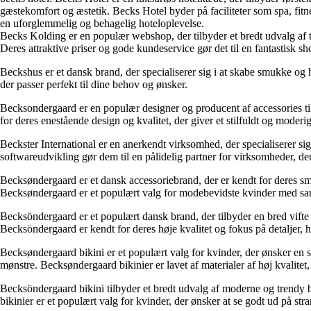
gæstekomfort og æstetik. Becks Hotel byder på faciliteter som spa, fitn
en uforglemmelig og behagelig hoteloplevelse.
Becks Kolding er en populær webshop, der tilbyder et bredt udvalg af t
Deres attraktive priser og gode kundeservice gør det til en fantastisk s
Beckshus er et dansk brand, der specialiserer sig i at skabe smukke og 
der passer perfekt til dine behov og ønsker.
Becksondergaard er en populær designer og producent af accessories til
for deres enestående design og kvalitet, der giver et stilfuldt og moderig
Beckster International er en anerkendt virksomhed, der specialiserer sig
softwareudvikling gør dem til en pålidelig partner for virksomheder, d
Becksøndergaard er et dansk accessoriebrand, der er kendt for deres smuk
Becksøndergaard er et populært valg for modebevidste kvinder med sans
Becksöndergaard er et populært dansk brand, der tilbyder en bred vifte 
Becksöndergaard er kendt for deres høje kvalitet og fokus på detaljer, h
Becksøndergaard bikini er et populært valg for kvinder, der ønsker en st
mønstre. Becksøndergaard bikinier er lavet af materialer af høj kvalite
Becksöndergaard bikini tilbyder et bredt udvalg af moderne og trendy b
bikinier er et populært valg for kvinder, der ønsker at se godt ud på str