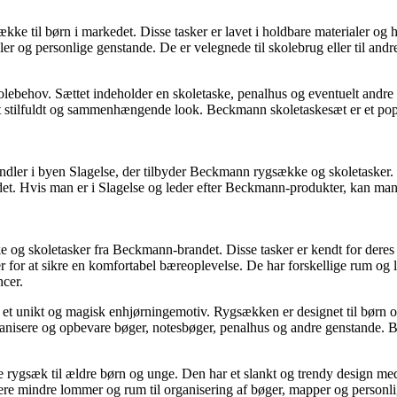
ke til børn i markedet. Disse tasker er lavet i holdbare materialer og
ler og personlige genstande. De er velegnede til skolebrug eller til andr
lebehov. Sættet indeholder en skoletaske, penalhus og eventuelt andre t
 et stilfuldt og sammenhængende look. Beckmann skoletaskesæt er et popu
handler i byen Slagelse, der tilbyder Beckmann rygsække og skoletasker.
ndet. Hvis man er i Slagelse og leder efter Beckmann-produkter, kan man
e og skoletasker fra Beckmann-brandet. Disse tasker er kendt for deres h
 for at sikre en komfortabel bæreoplevelse. De har forskellige rum og 
ncer.
t unikt og magisk enhjørningemotiv. Rygsækken er designet til børn og
ganisere og opbevare bøger, notesbøger, penalhus og andre genstande. B
rygsæk til ældre børn og unge. Den har et slankt og trendy design m
flere mindre lommer og rum til organisering af bøger, mapper og person