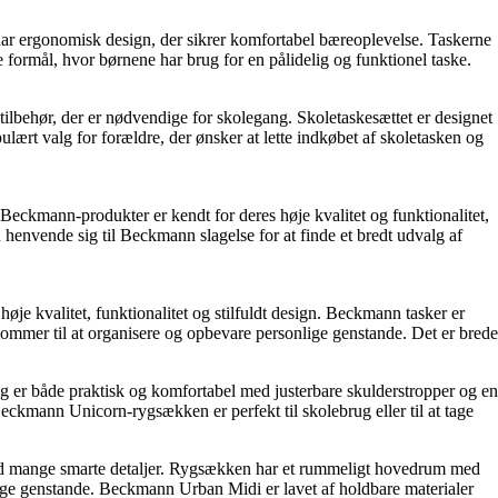
 har ergonomisk design, der sikrer komfortabel bæreoplevelse. Taskerne
e formål, hvor børnene har brug for en pålidelig og funktionel taske.
ilbehør, der er nødvendige for skolegang. Skoletaskesættet er designet
lært valg for forældre, der ønsker at lette indkøbet af skoletasken og
 Beckmann-produkter er kendt for deres høje kvalitet og funktionalitet,
 henvende sig til Beckmann slagelse for at finde et bredt udvalg af
øje kvalitet, funktionalitet og stilfuldt design. Beckmann tasker er
lommer til at organisere og opbevare personlige genstande. Det er brede
 er både praktisk og komfortabel med justerbare skulderstropper og en
eckmann Unicorn-rygsækken er perfekt til skolebrug eller til at tage
ed mange smarte detaljer. Rygsækken har et rummeligt hovedrum med
lige genstande. Beckmann Urban Midi er lavet af holdbare materialer