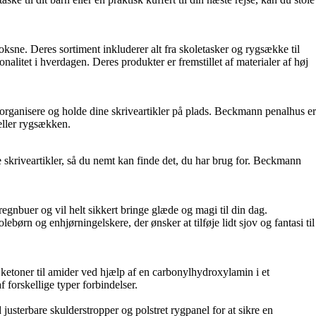
sne. Deres sortiment inkluderer alt fra skoletasker og rygsække til
itet i hverdagen. Deres produkter er fremstillet af materialer af høj
at organisere og holde dine skriveartikler på plads. Beckmann penalhus er
 eller rygsækken.
re skriveartikler, så du nemt kan finde det, du har brug for. Beckmann
egnbuer og vil helt sikkert bringe glæde og magi til din dag.
ebørn og enhjørningelskere, der ønsker at tilføje lidt sjov og fantasi til
etoner til amider ved hjælp af en carbonylhydroxylamin i et
 forskellige typer forbindelser.
sterbare skulderstropper og polstret rygpanel for at sikre en