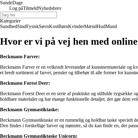
Sunde
Dage
Log på
Tilmeld
Nyhedsbrev
Kategorier
Sundhed
Sind
Fysisk
Søvn
Kost
Børn
Kvinder
Mænd
Hud
Mund
Hvor er vi på vej hen med onlin
Beckmann Farver:
Beckmann Farver er en velkendt leverandør af kunstnermateriale og kval
et bredt sortiment af farver, pensler og tilbehør til alle former for kunst
Beckmann Forest Deer:
Beckmann Forest Deer er en serie af praktiske og stilfulde rygsække og t
holdbare materialer og har mange funktionelle detaljer, der gør dem vel
Beckmann Gymnastiktaske:
Beckmann Gymnastiktaske er en rummelig og holdbar taske specielt desi
Den findes i forskellige farver og mønstre, så du kan finde en, der passer
Beckmann Gymnastiktaske Unicorn: