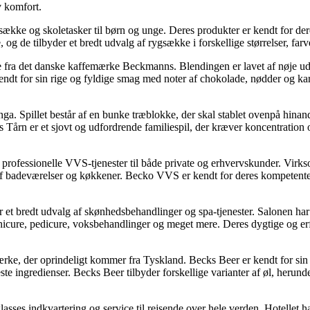
v komfort.
kke og skoletasker til børn og unge. Deres produkter er kendt for de
og de tilbyder et bredt udvalg af rygsække i forskellige størrelser, fa
ra det danske kaffemærke Beckmanns. Blendingen er lavet af nøje udval
t for sin rige og fyldige smag med noter af chokolade, nødder og karam
ga. Spillet består af en bunke træblokke, der skal stablet ovenpå hinan
s Tårn er et sjovt og udfordrende familiespil, der kræver koncentration 
rofessionelle VVS-tjenester til både private og erhvervskunder. Virk
 af badeværelser og køkkener. Becko VVS er kendt for deres kompetente o
 et bredt udvalg af skønhedsbehandlinger og spa-tjenester. Salonen har 
icure, pedicure, voksbehandlinger og meget mere. Deres dygtige og erf
ke, der oprindeligt kommer fra Tyskland. Becks Beer er kendt for sin k
te ingredienser. Becks Beer tilbyder forskellige varianter af øl, herunde
lasses indkvartering og service til rejsende over hele verden. Hotellet h