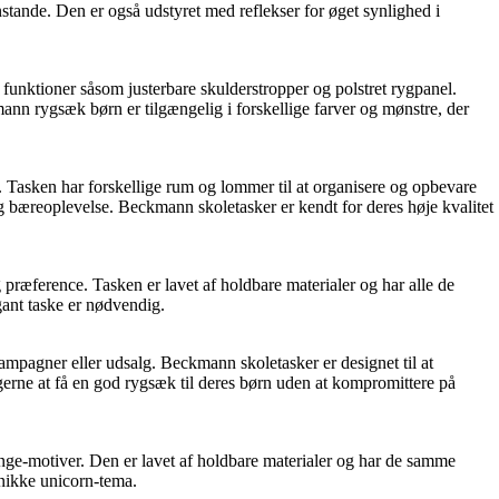
stande. Den er også udstyret med reflekser for øget synlighed i
funktioner såsom justerbare skulderstropper og polstret rygpanel.
mann rygsæk børn er tilgængelig i forskellige farver og mønstre, der
. Tasken har forskellige rum og lommer til at organisere og opbevare
ig bæreoplevelse. Beckmann skoletasker er kendt for deres høje kvalitet
g præference. Tasken er lavet af holdbare materialer og har alle de
gant taske er nødvendig.
kampagner eller udsalg. Beckmann skoletasker er designet til at
gerne at få en god rygsæk til deres børn uden at kompromittere på
inge-motiver. Den er lavet af holdbare materialer og har de samme
nikke unicorn-tema.