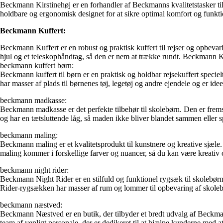
Beckmann Kirstinehøj er en forhandler af Beckmanns kvalitetstasker til b
holdbare og ergonomisk designet for at sikre optimal komfort og funktio
Beckmann Kuffert:
Beckmann Kuffert er en robust og praktisk kuffert til rejser og opbevari
hjul og et teleskophåndtag, så den er nem at trække rundt. Beckmann Kuff
beckmann kuffert børn:
Beckmann kuffert til børn er en praktisk og holdbar rejsekuffert speciel
har masser af plads til børnenes tøj, legetøj og andre ejendele og er idee
beckmann madkasse:
Beckmann madkasse er det perfekte tilbehør til skolebørn. Den er fremst
og har en tætsluttende låg, så maden ikke bliver blandet sammen eller s
beckmann maling:
Beckmann maling er et kvalitetsprodukt til kunstnere og kreative sjæle
maling kommer i forskellige farver og nuancer, så du kan være kreativ 
beckmann night rider:
Beckmann Night Rider er en stilfuld og funktionel rygsæk til skolebør
Rider-rygsækken har masser af rum og lommer til opbevaring af skolebø
beckmann næstved:
Beckmann Næstved er en butik, der tilbyder et bredt udvalg af Beckman
team af venligt personale, der er dedikeret til at hjælpe kunderne med at f