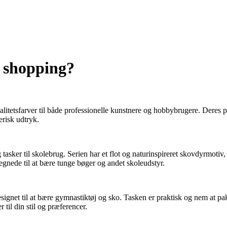
e shopping?
itetsfarver til både professionelle kunstnere og hobbybrugere. Deres pr
nerisk udtryk.
asker til skolebrug. Serien har et flot og naturinspireret skovdyrmotiv, 
egnede til at bære tunge bøger og andet skoleudstyr.
gnet til at bære gymnastiktøj og sko. Tasken er praktisk og nem at pak
 til din stil og præferencer.