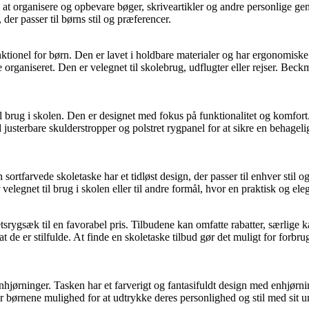
t organisere og opbevare bøger, skriveartikler og andre personlige gen
er passer til børns stil og præferencer.
tionel for børn. Den er lavet i holdbare materialer og har ergonomiske 
rganiseret. Den er velegnet til skolebrug, udflugter eller rejser. Beck
l brug i skolen. Den er designet med fokus på funktionalitet og komfort
 justerbare skulderstropper og polstret rygpanel for at sikre en behagel
ortfarvede skoletaske har et tidløst design, der passer til enhver stil o
legnet til brug i skolen eller til andre formål, hvor en praktisk og ele
tsrygsæk til en favorabel pris. Tilbudene kan omfatte rabatter, særlige 
e er stilfulde. At finde en skoletaske tilbud gør det muligt for forbru
nhjørninger. Tasken har et farverigt og fantasifuldt design med enhjørn
børnene mulighed for at udtrykke deres personlighed og stil med sit u