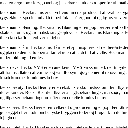
med en ergonomisk rygpanel og justerbare skulderstropper for ultimati
beckmanns: Beckmanns er en velrenommeret producent af kvalitetsrygsæ
rygsække er specielt udviklet med fokus på ergonomi og børns velvære, 
beckmanns blanding: Beckmanns Blanding er en populær serie af kaffe f
skabe en unik og aromatisk smagsoplevelse. Beckmanns Blanding er kend
til en kop kaffe til enhver lejlighed.
beckmanns tårn: Beckmanns Tårn er et spil inspireret af det berømte Jen
og placere den på toppen af tårnet uden at få det til at vælte. Beckmann
underholdning til en fest.
becko vvs: Becko VVS er en anerkendt VVS-virksomhed, der tilbyder p
alt fra installation af varme- og vandforsyningssystemer til renovering
imødekommer kundernes behov.
becks beauty: Becks Beauty er en eksklusiv skønhedssalon, der tilbyder
deres kunder. Becks Beauty tilbyder ansigtsbehandlinger, massage, man
og tilpasser behandlingerne efter den enkelte kundes behov.
becks beer: Becks Beer er en velkendt ølproducent og et populært ølmær
gebrygget efter traditionelle tyske bryggemetoder og bruger kun de fines
lejligheder.
becks hotel: Becks Hotel er en luksuriøs hotelkæde, der tilbyder førstek