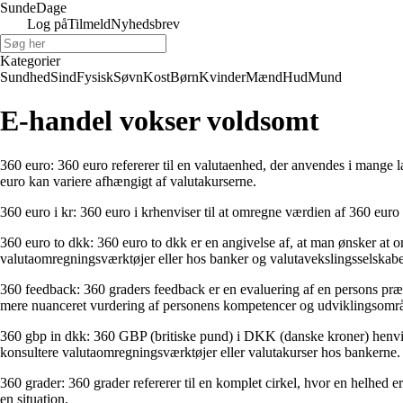
Sunde
Dage
Log på
Tilmeld
Nyhedsbrev
Kategorier
Sundhed
Sind
Fysisk
Søvn
Kost
Børn
Kvinder
Mænd
Hud
Mund
E-handel vokser voldsomt
360 euro: 360 euro refererer til en valutaenhed, der anvendes i mange 
euro kan variere afhængigt af valutakurserne.
360 euro i kr: 360 euro i krhenviser til at omregne værdien af 360 euro 
360 euro to dkk: 360 euro to dkk er en angivelse af, at man ønsker at o
valutaomregningsværktøjer eller hos banker og valutavekslingsselskabe
360 feedback: 360 graders feedback er en evaluering af en persons præs
mere nuanceret vurdering af personens kompetencer og udviklingsområ
360 gbp in dkk: 360 GBP (britiske pund) i DKK (danske kroner) henviser
konsultere valutaomregningsværktøjer eller valutakurser hos bankerne.
360 grader: 360 grader refererer til en komplet cirkel, hvor en helhed e
en situation.