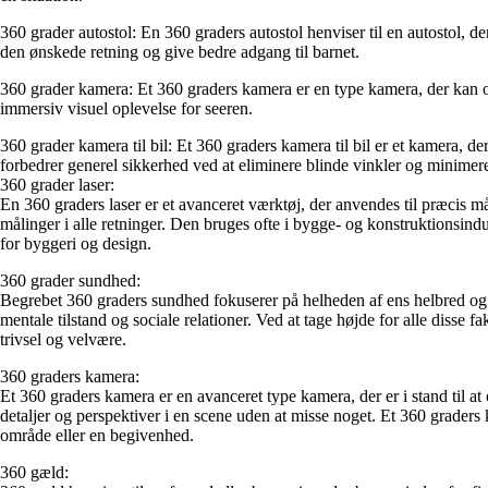
360 grader autostol: En 360 graders autostol henviser til en autostol, de
den ønskede retning og give bedre adgang til barnet.
360 grader kamera: Et 360 graders kamera er en type kamera, der kan opt
immersiv visuel oplevelse for seeren.
360 grader kamera til bil: Et 360 graders kamera til bil er et kamera, 
forbedrer generel sikkerhed ved at eliminere blinde vinkler og minimere
360 grader laser:
En 360 graders laser er et avanceret værktøj, der anvendes til præcis m
målinger i alle retninger. Den bruges ofte i bygge- og konstruktionsindu
for byggeri og design.
360 grader sundhed:
Begrebet 360 graders sundhed fokuserer på helheden af ens helbred og liv
mentale tilstand og sociale relationer. Ved at tage højde for alle disse
trivsel og velvære.
360 graders kamera:
Et 360 graders kamera er en avanceret type kamera, der er i stand til a
detaljer og perspektiver i en scene uden at misse noget. Et 360 graders k
område eller en begivenhed.
360 gæld: