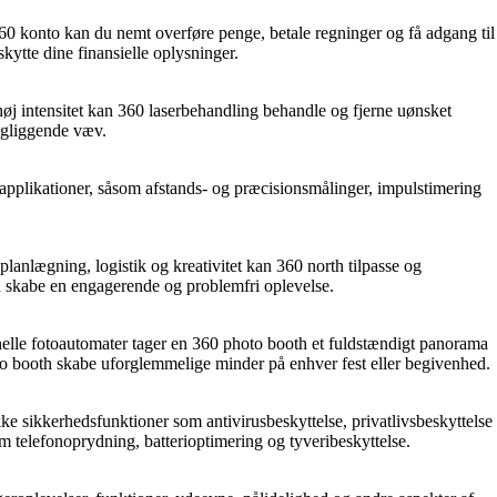
360 konto kan du nemt overføre penge, betale regninger og få adgang til
ytte dine finansielle oplysninger.
 høj intensitet kan 360 laserbehandling behandle og fjerne uønsket
ngliggende væv.
ke applikationer, såsom afstands- og præcisionsmålinger, impulstimering
lanlægning, logistik og kreativitet kan 360 north tilpasse og
h skabe en engagerende og problemfri oplevelse.
onelle fotoautomater tager en 360 photo booth et fuldstændigt panorama
oto booth skabe uforglemmelige minder på enhver fest eller begivenhed.
 sikkerhedsfunktioner som antivirusbeskyttelse, privatlivsbeskyttelse
m telefonoprydning, batterioptimering og tyveribeskyttelse.