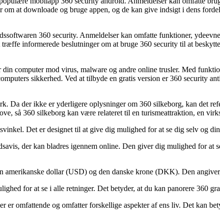
 populære mobilapp 360 security android. Anmeldelser kan omfatte bruge
r om at downloade og bruge appen, og de kan give indsigt i dens forde
dssoftwaren 360 security. Anmeldelser kan omfatte funktioner, ydeevne, 
træffe informerede beslutninger om at bruge 360 security til at beskytt
tter din computer mod virus, malware og andre online trusler. Med funkt
omputers sikkerhed. Ved at tilbyde en gratis version er 360 security ant
k. Da der ikke er yderligere oplysninger om 360 silkeborg, kan det refer
kove, så 360 silkeborg kan være relateret til en turismeattraktion, en vi
svinkel. Det er designet til at give dig mulighed for at se dig selv og din
dsavis, der kan bladres igennem online. Den giver dig mulighed for at se 
n amerikanske dollar (USD) og den danske krone (DKK). Den angiver, h
ighed for at se i alle retninger. Det betyder, at du kan panorere 360 gr
er er omfattende og omfatter forskellige aspekter af ens liv. Det kan bet