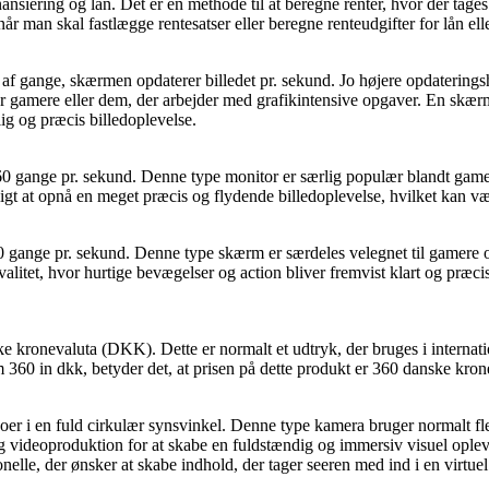
nansiering og lån. Det er en methode til at beregne renter, hvor der tage
år man skal fastlægge rentesatser eller beregne renteudgifter for lån elle
af gange, skærmen opdaterer billedet pr. sekund. Jo højere opdateringsh
v for gamere eller dem, der arbejder med grafikintensive opgaver. En s
lig og præcis billedoplevelse.
gange pr. sekund. Denne type monitor er særlig populær blandt gamere, 
gt at opnå en meget præcis og flydende billedoplevelse, hvilket kan væ
60 gange pr. sekund. Denne type skærm er særdeles velegnet til gamere 
itet, hvor hurtige bevægelser og action bliver fremvist klart og præcis
nske kronevaluta (DKK). Dette er normalt et udtryk, der bruges i interna
 360 in dkk, betyder det, at prisen på dette produkt er 360 danske kron
eoer i en fuld cirkulær synsvinkel. Denne type kamera bruger normalt flere 
 og videoproduktion for at skabe en fuldstændig og immersiv visuel oplev
elle, der ønsker at skabe indhold, der tager seeren med ind i en virtuel