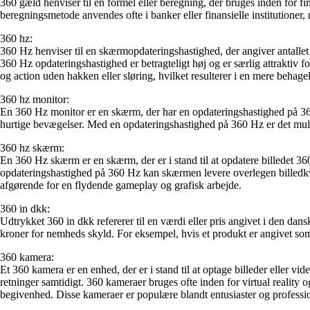
360 gæld henviser til en formel eller beregning, der bruges inden for fi
beregningsmetode anvendes ofte i banker eller finansielle institutioner, n
360 hz:
360 Hz henviser til en skærmopdateringshastighed, der angiver antallet 
360 Hz opdateringshastighed er betragteligt høj og er særlig attrakti
og action uden hakken eller sløring, hvilket resulterer i en mere behage
360 hz monitor:
En 360 Hz monitor er en skærm, der har en opdateringshastighed på 360 
hurtige bevægelser. Med en opdateringshastighed på 360 Hz er det muli
360 hz skærm:
En 360 Hz skærm er en skærm, der er i stand til at opdatere billedet 3
opdateringshastighed på 360 Hz kan skærmen levere overlegen billedkval
afgørende for en flydende gameplay og grafisk arbejde.
360 in dkk:
Udtrykket 360 in dkk refererer til en værdi eller pris angivet i den da
kroner for nemheds skyld. For eksempel, hvis et produkt er angivet som
360 kamera:
Et 360 kamera er en enhed, der er i stand til at optage billeder eller vid
retninger samtidigt. 360 kameraer bruges ofte inden for virtual reality
begivenhed. Disse kameraer er populære blandt entusiaster og profession