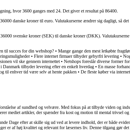
gning, hvor 3600 ganges med 24. Det giver et resultat på 86400.
6000 danske kroner til euro. Valutakurserne ændrer sig dagligt, så det 
 36000 svenske kroner (SEK) til danske kroner (DKK). Valutakurserne æn
en til succes for din webshop?
•
Mange gange den mest letkøbte fragtlø
eringsmuligheder
•
Flere internet firmaer tilbyder gebyrfri levering
•
Nog
ionen vil ske gennem internettet
•
Netshops foreslår diverse former for
 i Danmark tilbyder levering efter en enkelt hverdag
•
En masse forhand
dog til enhver tid være selv at hente pakken
•
De fleste køber via internet
orståelse af sundhed og velvære. Med fokus på at tilbyde viden og indsig
r mediet artikler, der spænder fra kost og motion til mental trivsel og 
unde Dage efter at skille sig ud ved at levere indhold, der er både evide
r er af høj kvalitet og relevant for læsernes liv. Denne tilgang gør det