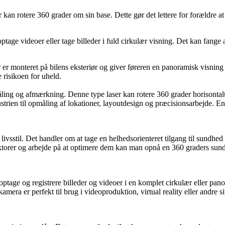
r kan rotere 360 grader om sin base. Dette gør det lettere for forældre at
age videoer eller tage billeder i fuld cirkulær visning. Det kan fange 
der er monteret på bilens eksteriør og giver føreren en panoramisk visni
 risikoen for uheld.
åling og afmærkning. Denne type laser kan rotere 360 grader horisontalt,
strien til opmåling af lokationer, layoutdesign og præcisionsarbejde. En
sstil. Det handler om at tage en helhedsorienteret tilgang til sundhed ve
 faktorer og arbejde på at optimere dem kan man opnå en 360 graders sundh
t optage og registrere billeder og videoer i en komplet cirkulær eller p
amera er perfekt til brug i videoproduktion, virtual reality eller andre 