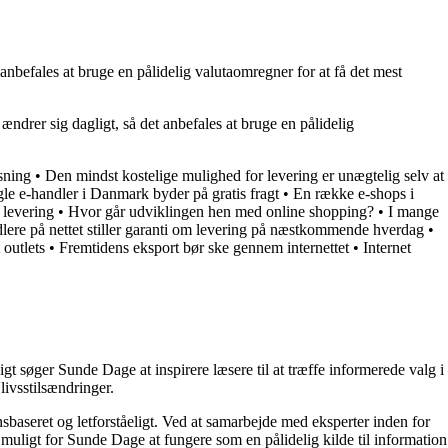
anbefales at bruge en pålidelig valutaomregner for at få det mest
drer sig dagligt, så det anbefales at bruge en pålidelig
sning
•
Den mindst kostelige mulighed for levering er unægtelig selv at
le e-handler i Danmark byder på gratis fragt
•
En række e-shops i
 levering
•
Hvor går udviklingen hen med online shopping?
•
I mange
lere på nettet stiller garanti om levering på næstkommende hverdag
•
 outlets
•
Fremtidens eksport bør ske gennem internettet
•
Internet
t søger Sunde Dage at inspirere læsere til at træffe informerede valg i
livsstilsændringer.
nsbaseret og letforståeligt. Ved at samarbejde med eksperter inden for
 muligt for Sunde Dage at fungere som en pålidelig kilde til information