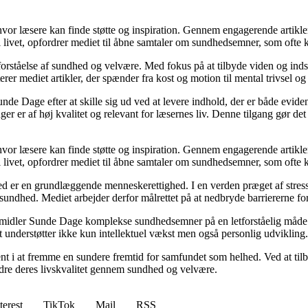
 hvor læsere kan finde støtte og inspiration. Gennem engagerende artikle
 livet, opfordrer mediet til åbne samtaler om sundhedsemner, som ofte 
orståelse af sundhed og velvære. Med fokus på at tilbyde viden og indsig
r mediet artikler, der spænder fra kost og motion til mental trivsel og 
unde Dage efter at skille sig ud ved at levere indhold, der er både evide
r er af høj kvalitet og relevant for læsernes liv. Denne tilgang gør det
 hvor læsere kan finde støtte og inspiration. Gennem engagerende artikle
 livet, opfordrer mediet til åbne samtaler om sundhedsemner, som ofte 
d er en grundlæggende menneskerettighed. I en verden præget af stress
es sundhed. Mediet arbejder derfor målrettet på at nedbryde barriererne f
rmidler Sunde Dage komplekse sundhedsemner på en letforståelig måde. D
t understøtter ikke kun intellektuel vækst men også personlig udvikling.
nt i at fremme en sundere fremtid for samfundet som helhed. Ved at tilb
bedre deres livskvalitet gennem sundhed og velvære.
terest
TikTok
Mail
RSS