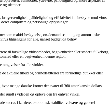
roplevelser, funktioner, ydeevne, pålidelighed og andre aspekter af
le og ulemper.
brugervenlighed, pålidelighed og effektivitet i at beskytte mod virus,
e deres computere og personlige oplysninger.
ioner som realtidsbeskyttelse, on-demand scanning og automatiske
ivirus tilgængelig for alle, uanset budget og behov.
ere til forskellige virksomheder, begivenheder eller steder i Silkeborg,
rksomhed eller en begivenhed i denne region.
e omgivelser fra alle vinkler.
de aktuelle tilbud og prisnedsættelser fra forskellige butikker eller
vor mange danske kroner der svarer til 360 amerikanske dollars.
ader rundt i videoen og opleve den fra enhver vinkel.
yde succes i karriere, økonomisk stabilitet, velvære og generel