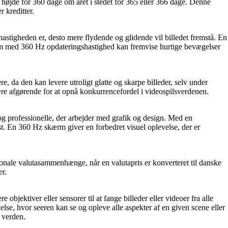
s højde for 360 dage om året i stedet for 365 eller 366 dage. Denne
r kreditter.
astigheden er, desto mere flydende og glidende vil billedet fremstå. En
kærm med 360 Hz opdateringshastighed kan fremvise hurtige bevægelser
da den kan levere utroligt glatte og skarpe billeder, selv under
re afgørende for at opnå konkurrencefordel i videospilsverdenen.
og professionelle, der arbejder med grafik og design. Med en
t. En 360 Hz skærm giver en forbedret visuel oplevelse, der er
tionale valutasammenhænge, når en valutapris er konverteret til danske
er.
objektiver eller sensorer til at fange billeder eller videoer fra alle
else, hvor seeren kan se og opleve alle aspekter af en given scene eller
 verden.