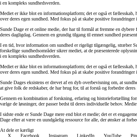
i en kompleks sundhedsverden.
Mediet er ikke blot en informationsplatform; det er også et fællesskab,
over deres egen sundhed. Med fokus på at skabe positive forandringer i
Sunde Dage er et online medie, der har til formål at fremme en dybere f
deres dagligdag. Gennem en grundig tilgang til emnet sundhed præsentere
I en tid, hvor information om sundhed er rigeligt tilgængelig, stræber S
forskellige sundhedsområder sikrer mediet, at de præsenterede oplysninge
i en kompleks sundhedsverden.
Mediet er ikke blot en informationsplatform; det er også et fællesskab,
over deres egen sundhed. Med fokus på at skabe positive forandringer i
Sunde Dages eksistens er drevet af en dyb overbevisning om, at sundhe
at give folk de redskaber, de har brug for, til at forstå og forbedre der
Gennem en kombination af forskning, erfaring og historiefortælling fo
vælge de løsninger, der passer bedst til deres individuelle behov. Medie
I sidste ende er Sunde Dage mere end blot et medie; det er et engageme
Dage efter at være en uundgåelig ressource for alle, der ønsker at for
At dele er kærligt
X
Facebook
Instagram
LinkedIn
YouTube
Pin