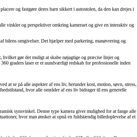
 placere og fastgøre deres barn sikkert i autostolen, da den kan drejes i
alle vinkler og perspektiver omkring kameraet og give en interaktiv og
ng af bilens omgivelser. Det hjælper med parkering, manøvrering og
 hvilket gør det muligt at skabe nøjagtige og præcise linjer og
 360 graders laser er et uundværligt redskab for professionelle inden
d at se på alle aspekter af ens liv, herunder kost, motion, søvn, stress,
edstilstand, hvor alle områder af ens liv bidrager til ens generelle
anoramisk synsvinkel. Denne type kamera giver mulighed for at fange alle
situationer, hvor man ønsker at opnå en fuldstændig billedoplevelse af et