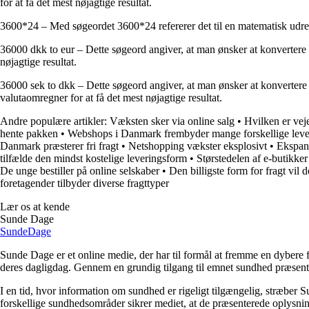
for at få det mest nøjagtige resultat.
3600*24 – Med søgeordet 3600*24 refererer det til en matematisk udre
36000 dkk to eur – Dette søgeord angiver, at man ønsker at konvertere 3
nøjagtige resultat.
36000 sek to dkk – Dette søgeord angiver, at man ønsker at konvertere
valutaomregner for at få det mest nøjagtige resultat.
Andre populære artikler:
Væksten sker via online salg
•
Hvilken er vej
hente pakken
•
Webshops i Danmark frembyder mange forskellige lev
Danmark præsterer fri fragt
•
Netshopping vækster eksplosivt
•
Ekspans
tilfælde den mindst kostelige leveringsform
•
Størstedelen af e-butikker
De unge bestiller på online selskaber
•
Den billigste form for fragt vil 
foretagender tilbyder diverse fragttyper
Lær os at kende
Sunde Dage
Sunde
Dage
Sunde Dage er et online medie, der har til formål at fremme en dybere f
deres dagligdag. Gennem en grundig tilgang til emnet sundhed præsentere
I en tid, hvor information om sundhed er rigeligt tilgængelig, stræber S
forskellige sundhedsområder sikrer mediet, at de præsenterede oplysninge