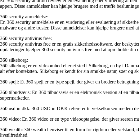
En 360 security android review er en evaluering eller vurdering af den
appen. Disse anmeldelser kan hjælpe brugere med at træffe beslutninge
360 security anmeldelse:
En 360 security anmeldelse er en vurdering eller evaluering af sikkerhe
malware og andre trusler. Disse anmeldelser kan hjælpe brugere med at 
360 security antivirus free:
360 security antivirus free er en gratis sikkerhedssoftware, der besky
opdateringer hjælper 360 security antivirus free med at opretholde din c
360 silkeborg:
360 silkeborg er en virksomhed eller et sted i Silkeborg, en by i Danmar
alt efter konteksten. Silkeborg er kendt for sin smukke natur, søer og s
360 spejl: Et 360 spejl er en type spejl, der giver en bredere betragtning
360 tilbudsavis: En 360 tilbudsavis er en elektronisk version af en tilbu
supermarkeder.
360 usd in dkk: 360 USD in DKK refererer til vekselkursen mellem de
360 video: En 360 video er en type videooptagelse, der giver seeren mul
360 wealth: 360 wealth henviser til en form for rigdom eller velstand, d
livstilfredshed.