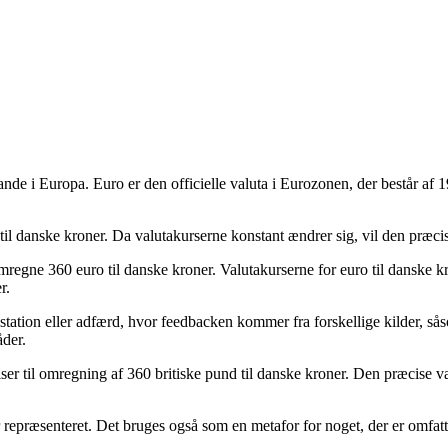
lande i Europa. Euro er den officielle valuta i Eurozonen, der består 
til danske kroner. Da valutakurserne konstant ændrer sig, vil den præcis
mregne 360 euro til danske kroner. Valutakurserne for euro til danske kr
r.
tation eller adfærd, hvor feedbacken kommer fra forskellige kilder, sås
der.
 til omregning af 360 britiske pund til danske kroner. Den præcise vær
r repræsenteret. Det bruges også som en metafor for noget, der er omfatt