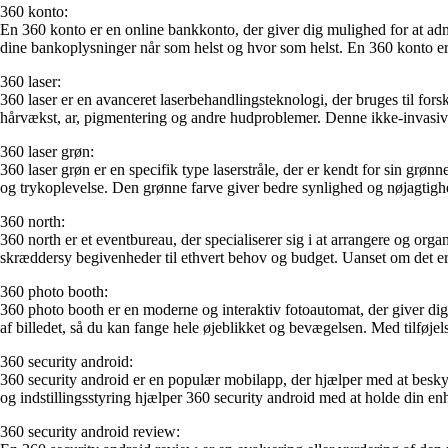
360 konto:
En 360 konto er en online bankkonto, der giver dig mulighed for at adm
dine bankoplysninger når som helst og hvor som helst. En 360 konto er 
360 laser:
360 laser er en avanceret laserbehandlingsteknologi, der bruges til for
hårvækst, ar, pigmentering og andre hudproblemer. Denne ikke-invasiv
360 laser grøn:
360 laser grøn er en specifik type laserstråle, der er kendt for sin grø
og trykoplevelse. Den grønne farve giver bedre synlighed og nøjagtig
360 north:
360 north er et eventbureau, der specialiserer sig i at arrangere og or
skræddersy begivenheder til ethvert behov og budget. Uanset om det er
360 photo booth:
360 photo booth er en moderne og interaktiv fotoautomat, der giver dig 
af billedet, så du kan fange hele øjeblikket og bevægelsen. Med tilføj
360 security android:
360 security android er en populær mobilapp, der hjælper med at besky
og indstillingsstyring hjælper 360 security android med at holde din e
360 security android review: