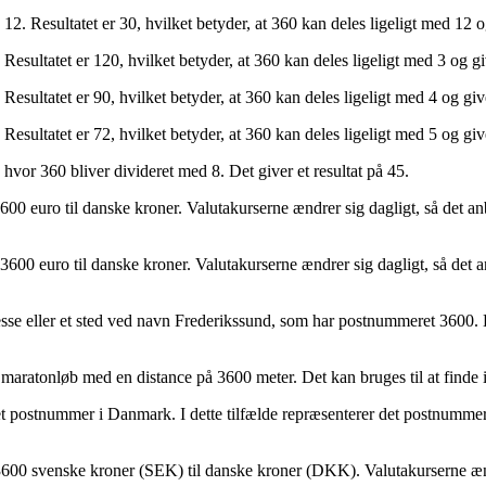
2. Resultatet er 30, hvilket betyder, at 360 kan deles ligeligt med 12 o
Resultatet er 120, hvilket betyder, at 360 kan deles ligeligt med 3 og g
esultatet er 90, hvilket betyder, at 360 kan deles ligeligt med 4 og giv
esultatet er 72, hvilket betyder, at 360 kan deles ligeligt med 5 og giv
hvor 360 bliver divideret med 8. Det giver et resultat på 45.
00 euro til danske kroner. Valutakurserne ændrer sig dagligt, så det anb
600 euro til danske kroner. Valutakurserne ændrer sig dagligt, så det an
esse eller et sted ved navn Frederikssund, som har postnummeret 3600. D
atonløb med en distance på 3600 meter. Det kan bruges til at finde info
 postnummer i Danmark. I dette tilfælde repræsenterer det postnummere
3600 svenske kroner (SEK) til danske kroner (DKK). Valutakurserne ændr