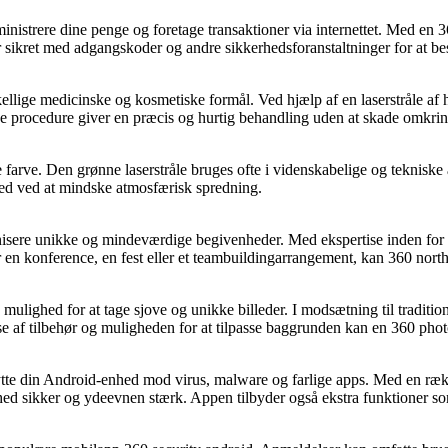
inistrere dine penge og foretage transaktioner via internettet. Med en 
sikret med adgangskoder og andre sikkerhedsforanstaltninger for at besk
skellige medicinske og kosmetiske formål. Ved hjælp af en laserstråle af
e procedure giver en præcis og hurtig behandling uden at skade omkri
nne farve. Den grønne laserstråle bruges ofte i videnskabelige og teknis
hed ved at mindske atmosfærisk spredning.
ganisere unikke og mindeværdige begivenheder. Med ekspertise inden for p
 en konference, en fest eller et teambuildingarrangement, kan 360 nort
mulighed for at tage sjove og unikke billeder. I modsætning til traditi
else af tilbehør og muligheden for at tilpasse baggrunden kan en 360 ph
tte din Android-enhed mod virus, malware og farlige apps. Med en række
nhed sikker og ydeevnen stærk. Appen tilbyder også ekstra funktioner so