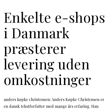
Enkelte e-shops
i Danmark
præsterer
levering uden
omkostninger
anders køpke christensen: Anders Køpke Christensen er
en dansk tekstforfatter med mange års erfaring. Han