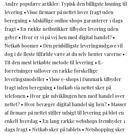
Andre populære artikler:
Typisk den billigste løsning til
levering
•
Visse firmaer på nettet lover fragt uden
beregning
•
Adskillige online shops garanterer 1 dags
fragt
•
En række netbutikker tilbyder levering uden
gebyr
•
Hvor er vi på vej hen med digital handel?
•
Netkøb boomer
•
Den prisbilligste leveringsudgave vil
dog i de fleste tilfælde være at du selv henter varerne
•
Tit den mest letkøbte metode til levering
•
E-
forretninger udlover en række forskellige
leveringsmodeller
•
Visse e-shops i Danmark tilbyder
fragt uden beregning
•
Indkøb via nettet sker på
telefonen
•
Hvor går udviklingen hen med handel over
nettet?
•
Hvor bevæger digital handel sig hen?
•
Masser
af firmaer på nettet stiller udsigt til levering på blot en
enkelt hverdag
•
En lang række webshops frembyder 1
dags fragt
•
Netkøb sker på tablets
•
Netshopping sker