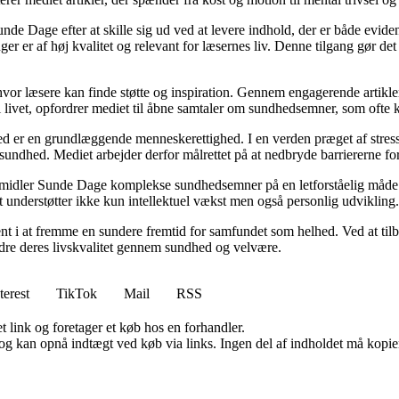
unde Dage efter at skille sig ud ved at levere indhold, der er både evide
r er af høj kvalitet og relevant for læsernes liv. Denne tilgang gør det
 hvor læsere kan finde støtte og inspiration. Gennem engagerende artikle
 livet, opfordrer mediet til åbne samtaler om sundhedsemner, som ofte 
d er en grundlæggende menneskerettighed. I en verden præget af stress
es sundhed. Mediet arbejder derfor målrettet på at nedbryde barriererne f
rmidler Sunde Dage komplekse sundhedsemner på en letforståelig måde. D
t understøtter ikke kun intellektuel vækst men også personlig udvikling.
nt i at fremme en sundere fremtid for samfundet som helhed. Ved at tilb
bedre deres livskvalitet gennem sundhed og velvære.
terest
TikTok
Mail
RSS
t link og foretager et køb hos en forhandler.
og kan opnå indtægt ved køb via links. Ingen del af indholdet må kopiere