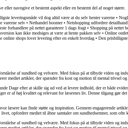
 eller navngive et bestemt aspekt eller en bestemt del af noget større.
ligste leveringsmåde vil dog altid være at du selv henter varerne
•
Nogl
te varerne selv
•
Nethandel boomer
•
Netshopping udfordrer detailhand
este forhandlere på nettet garanterer 1 dags fragt
•
Shopping på nettet 
sversion kan ikke modsiges at være at hente pakken selv
•
Online outlet
 online shops lover levering efter en enkelt hverdag
•
Den prisbilligst
orståelse af sundhed og velvære. Med fokus på at tilbyde viden og indsig
r mediet artikler, der spænder fra kost og motion til mental trivsel og 
unde Dage efter at skille sig ud ved at levere indhold, der er både evide
r er af høj kvalitet og relevant for læsernes liv. Denne tilgang gør det
 hvor læsere kan finde støtte og inspiration. Gennem engagerende artikle
 livet, opfordrer mediet til åbne samtaler om sundhedsemner, som ofte 
orståelse af sundhed og velvære. Med fokus på at tilbyde viden og indsig
r mediet artikler, der spænder fra kost og motion til mental trivsel og 