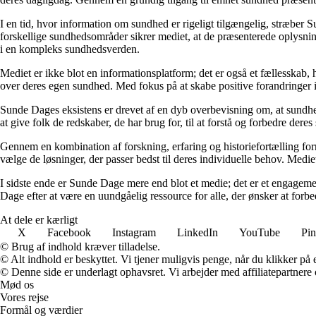
I en tid, hvor information om sundhed er rigeligt tilgængelig, stræber S
forskellige sundhedsområder sikrer mediet, at de præsenterede oplysninge
i en kompleks sundhedsverden.
Mediet er ikke blot en informationsplatform; det er også et fællesskab,
over deres egen sundhed. Med fokus på at skabe positive forandringer i
Sunde Dages eksistens er drevet af en dyb overbevisning om, at sundhe
at give folk de redskaber, de har brug for, til at forstå og forbedre der
Gennem en kombination af forskning, erfaring og historiefortælling fo
vælge de løsninger, der passer bedst til deres individuelle behov. Medie
I sidste ende er Sunde Dage mere end blot et medie; det er et engageme
Dage efter at være en uundgåelig ressource for alle, der ønsker at for
At dele er kærligt
X
Facebook
Instagram
LinkedIn
YouTube
Pin
© Brug af indhold kræver tilladelse.
© Alt indhold er beskyttet. Vi tjener muligvis penge, når du klikker på e
© Denne side er underlagt ophavsret. Vi arbejder med affiliatepartnere 
Mød os
Vores rejse
Formål og værdier