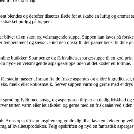
pen for ekstra smag.
nt blendes og derefter tilsættes fløde for at skabe en luftig og cremet
riskhakket purløg på toppen.
r bliver til en skøn og velsmagende suppe. Suppen kan laves på forskell
 efter temperament og sæson. Find den opskrift, der passer bedst til din
ine butikker. Spar penge og få kvalitetsaspargessuppe til en god pris. 
n du nyde en velsmagende aspargessuppe uden at det koster en formue.
får stadig masser af smag fra de friske asparges og andre ingredienser,
m f.eks. mælk eller kokosmælk. Server suppen varm og gerne med et drys
prød og fyldt med smag, og aspargesen tilføjer en dejlig friskhed og sp
er tærten varm eller let afkølet, og gerne med en frisk salat ved siden 
ab. Arlas opskrift kan inspirere og guide dig til at lave en lækker og vel
brug af kvalitetsprodukter. Følg opskriften og nyd en fantastisk aspar