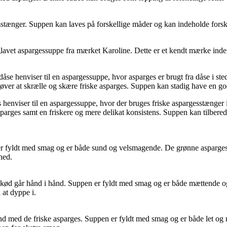
nger. Suppen kan laves på forskellige måder og kan indeholde forskelli
lavet aspargessuppe fra mærket Karoline. Dette er et kendt mærke inde
e henviser til en aspargessuppe, hvor asparges er brugt fra dåse i ste
ehøver at skrælle og skære friske asparges. Suppen kan stadig have en 
enviser til en aspargessuppe, hvor der bruges friske aspargesstænger i 
parges samt en friskere og mere delikat konsistens. Suppen kan tilbere
 fyldt med smag og er både sund og velsmagende. De grønne asparges til
hed.
ekød går hånd i hånd. Suppen er fyldt med smag og er både mættende o
 at dyppe i.
ænd med de friske asparges. Suppen er fyldt med smag og er både let og