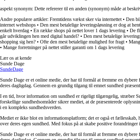
aspekt synonym: Dette refererer til en anden (synonym) måde at beskrive
Andre populære artikler:
Fremtidens vækst sker via internettet
•
Den bil
internet webshops
•
Den mest betalelige leveringsløsning er dog at hen
enkelt hverdag
•
En række shops på nettet lover 1 dags levering
•
De fl
går udviklingen hen med digital handel?
•
Den mest betalelige levering
shopping sig hen?
•
Ofte den mest betalelige mulighed for fragt
•
Mange
•
Mange forretninger på nettet stiller garanti om 1 dags levering
Lær os at kende
Sunde Dage
Sunde
Dage
Sunde Dage er et online medie, der har til formål at fremme en dybere f
deres dagligdag. Gennem en grundig tilgang til emnet sundhed præsentere
I en tid, hvor information om sundhed er rigeligt tilgængelig, stræber S
forskellige sundhedsområder sikrer mediet, at de præsenterede oplysninge
i en kompleks sundhedsverden.
Mediet er ikke blot en informationsplatform; det er også et fællesskab,
over deres egen sundhed. Med fokus på at skabe positive forandringer i
Sunde Dage er et online medie, der har til formål at fremme en dybere f
deres dagligdag. Gennem en grundig tilgang til emnet sundhed præsentere