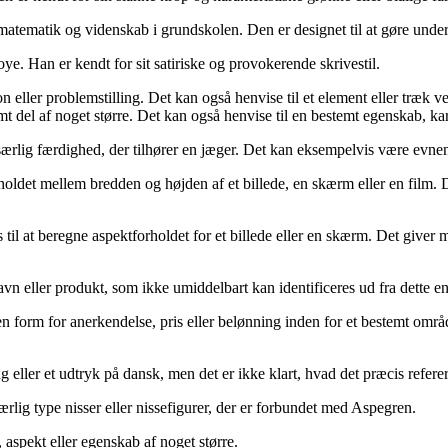
 matematik og videnskab i grundskolen. Den er designet til at gøre unde
ye. Han er kendt for sit satiriske og provokerende skrivestil.
on eller problemstilling. Det kan også henvise til et element eller træk v
temt del af noget større. Det kan også henvise til en bestemt egenskab, ka
 særlig færdighed, der tilhører en jæger. Det kan eksempelvis være evnen t
holdet mellem bredden og højden af et billede, en skærm eller en film. De
ges til at beregne aspektforholdet for et billede eller en skærm. Det give
avn eller produkt, som ikke umiddelbart kan identificeres ud fra dette e
l en form for anerkendelse, pris eller belønning inden for et bestemt o
eller et udtryk på dansk, men det er ikke klart, hvad det præcis referere
ærlig type nisser eller nissefigurer, der er forbundet med Aspegren.
, aspekt eller egenskab af noget større.