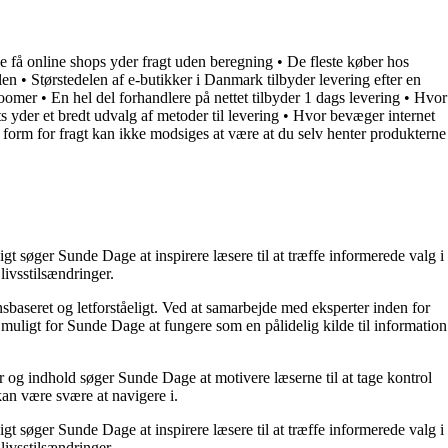
e få online shops yder fragt uden beregning
•
De fleste køber hos
len
•
Størstedelen af e-butikker i Danmark tilbyder levering efter en
boomer
•
En hel del forhandlere på nettet tilbyder 1 dags levering
•
Hvor
s yder et bredt udvalg af metoder til levering
•
Hvor bevæger internet
e form for fragt kan ikke modsiges at være at du selv henter produkterne
t søger Sunde Dage at inspirere læsere til at træffe informerede valg i
livsstilsændringer.
nsbaseret og letforståeligt. Ved at samarbejde med eksperter inden for
 muligt for Sunde Dage at fungere som en pålidelig kilde til information
r og indhold søger Sunde Dage at motivere læserne til at tage kontrol
kan være svære at navigere i.
t søger Sunde Dage at inspirere læsere til at træffe informerede valg i
livsstilsændringer.