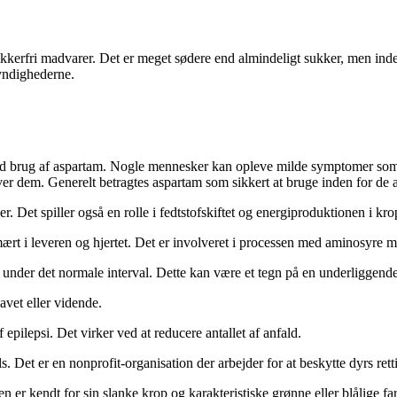
sukkerfri madvarer. Det er meget sødere end almindeligt sukker, men in
myndighederne.
ed brug af aspartam. Nogle mennesker kan opleve milde symptomer som 
er dem. Generelt betragtes aspartam som sikkert at bruge inden for de 
r. Det spiller også en rolle i fedtstofskiftet og energiproduktionen i kr
ært i leveren og hjertet. Det er involveret i processen med aminosyre 
er under det normale interval. Dette kan være et tegn på en underliggend
avet eller vidende.
 epilepsi. Det virker ved at reducere antallet af anfald.
. Det er en nonprofit-organisation der arbejder for at beskytte dyrs ret
en er kendt for sin slanke krop og karakteristiske grønne eller blålige fa