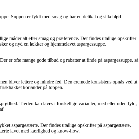
 suppe. Suppen er fyldt med smag og har en delikat og silkeblød
ige måder alt efter smag og præference. Der findes utallige opskrifter
e ønsker og nyd en lækker og hjemmelavet aspargessuppe.
Der er ofte mange gode tilbud og rabatter at finde på aspargessuppe, så
 men bliver lettere og mindre fed. Den cremede konsistens opnås ved at
 friskhakket koriander på toppen.
rødhed. Tærten kan laves i forskellige varianter, med eller uden fyld,
af.
lykket aspargestærte. Der findes utallige opskrifter på aspargestærte,
gestærte lavet med kærlighed og know-how.