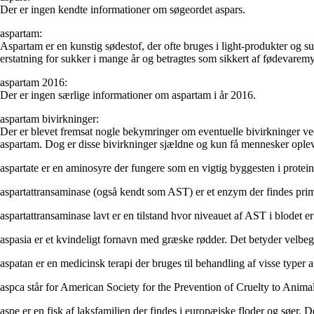
Der er ingen kendte informationer om søgeordet aspars.
aspartam:
Aspartam er en kunstig sødestof, der ofte bruges i light-produkter og 
erstatning for sukker i mange år og betragtes som sikkert af fødevare
aspartam 2016:
Der er ingen særlige informationer om aspartam i år 2016.
aspartam bivirkninger:
Der er blevet fremsat nogle bekymringer om eventuelle bivirkninger v
aspartam. Dog er disse bivirkninger sjældne og kun få mennesker oplev
aspartate er en aminosyre der fungere som en vigtig byggesten i proteine
aspartattransaminase (også kendt som AST) er et enzym der findes prim
aspartattransaminase lavt er en tilstand hvor niveauet af AST i blodet 
aspasia er et kvindeligt fornavn med græske rødder. Det betyder velbeg
aspatan er en medicinsk terapi der bruges til behandling af visse typer af
aspca står for American Society for the Prevention of Cruelty to Animals
aspe er en fisk af laksfamilien der findes i europæiske floder og søer. D