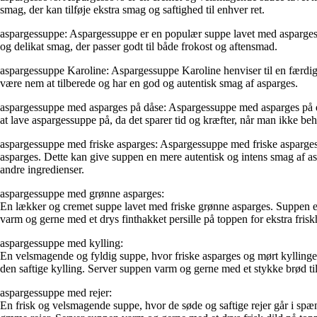
smag, der kan tilføje ekstra smag og saftighed til enhver ret.
aspargessuppe: Aspargessuppe er en populær suppe lavet med aspargesstæ
og delikat smag, der passer godt til både frokost og aftensmad.
aspargessuppe Karoline: Aspargessuppe Karoline henviser til en færdig
være nem at tilberede og har en god og autentisk smag af asparges.
aspargessuppe med asparges på dåse: Aspargessuppe med asparges på dås
at lave aspargessuppe på, da det sparer tid og kræfter, når man ikke b
aspargessuppe med friske asparges: Aspargessuppe med friske asparges h
asparges. Dette kan give suppen en mere autentisk og intens smag af as
andre ingredienser.
aspargessuppe med grønne asparges:
En lækker og cremet suppe lavet med friske grønne asparges. Suppen er
varm og gerne med et drys finthakket persille på toppen for ekstra frisk
aspargessuppe med kylling:
En velsmagende og fyldig suppe, hvor friske asparges og mørt kylling
den saftige kylling. Server suppen varm og gerne med et stykke brød til
aspargessuppe med rejer:
En frisk og velsmagende suppe, hvor de søde og saftige rejer går i sp