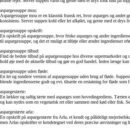
ømme rejer. Server suppen varm og gerne med et drys frisk dild på top
aspargessuppe mou:
Aspargessuppe mou er en klassisk fransk ret, hvor asparges og andet grø
konsistens. Server suppen kold eller let afkølet, og gerne med et drys f
aspargessuppe opskrift:
En opskrift på aspargessuppe, hvor friske asparges og andre ingrediense
til aspargessuppe, og det er muligt at tilføje eller ændre ingredienser
aspargessuppe tilbud:
Find de bedste tilbud på aspargessuppe hos diverse supermarkeder og onl
hold øje med de aktuelle tilbud og gør en god handel. Inden længe ka
aspargessuppe uden fløde:
En let og sundere version af aspargessuppe uden brug af fløde. Suppen 
blende ingredienserne godt og evt. tilsætte en erstatning for fløde so
aspargestærte:
En lækker og saftig tærte med asparges som hovedingrediens. Tærten er s
og kan nydes som en vegetarisk ret eller sammen med kød eller fisk. Serv
aspargestærte arla:
En opskrift på aspargestærte fra Arla, et kendt og pålideligt mejeriselsk
men Arlas opskrifter er kendetegnet ved deres præcise anvisninger og 