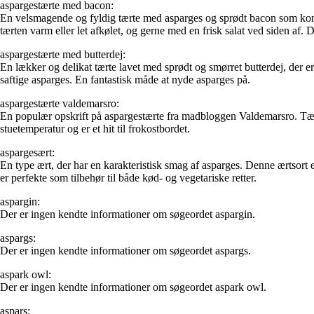
aspargestærte med bacon:
En velsmagende og fyldig tærte med asparges og sprødt bacon som kombi
tærten varm eller let afkølet, og gerne med en frisk salat ved siden af.
aspargestærte med butterdej:
En lækker og delikat tærte lavet med sprødt og smørret butterdej, der 
saftige asparges. En fantastisk måde at nyde asparges på.
aspargestærte valdemarsro:
En populær opskrift på aspargestærte fra madbloggen Valdemarsro. Tærte
stuetemperatur og er et hit til frokostbordet.
aspargesært:
En type ært, der har en karakteristisk smag af asparges. Denne ærtsort 
er perfekte som tilbehør til både kød- og vegetariske retter.
aspargin:
Der er ingen kendte informationer om søgeordet aspargin.
aspargs:
Der er ingen kendte informationer om søgeordet aspargs.
aspark owl:
Der er ingen kendte informationer om søgeordet aspark owl.
aspars: