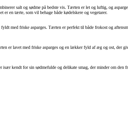
nerer salt og sødme på bedste vis. Tærten er let og luftig, og asparg
 Det er en tærte, som vil behage både kødelskere og vegetarer.
er fyldt med friske asparges. Tærten er perfekt til både frokost og aft
n er lavet med friske asparges og en lækker fyld af æg og ost, der giv
er især kendt for sin sødmefulde og delikate smag, der minder om den fr