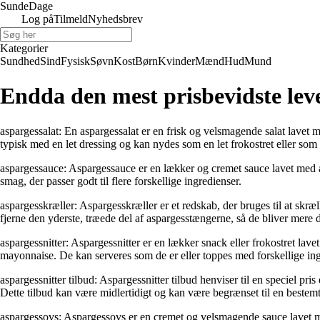
Sunde
Dage
Log på
Tilmeld
Nyhedsbrev
Kategorier
Sundhed
Sind
Fysisk
Søvn
Kost
Børn
Kvinder
Mænd
Hud
Mund
Endda den mest prisbevidste le
aspargessalat: En aspargessalat er en frisk og velsmagende salat lavet 
typisk med en let dressing og kan nydes som en let frokostret eller som 
aspargessauce: Aspargessauce er en lækker og cremet sauce lavet med asp
smag, der passer godt til flere forskellige ingredienser.
aspargesskræller: Aspargesskræller er et redskab, der bruges til at skræ
fjerne den yderste, træede del af aspargesstængerne, så de bliver mere d
aspargessnitter: Aspargessnitter er en lækker snack eller frokostret lav
mayonnaise. De kan serveres som de er eller toppes med forskellige ingr
aspargessnitter tilbud: Aspargessnitter tilbud henviser til en speciel pris
Dette tilbud kan være midlertidigt og kan være begrænset til en bestem
aspargessovs: Aspargessovs er en cremet og velsmagende sauce lavet med