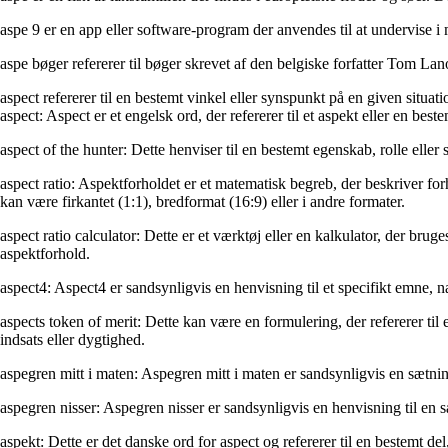
aspe 9 er en app eller software-program der anvendes til at undervise i
aspe bøger refererer til bøger skrevet af den belgiske forfatter Tom Lano
aspect refererer til en bestemt vinkel eller synspunkt på en given situati
aspect: Aspect er et engelsk ord, der refererer til et aspekt eller en bes
aspect of the hunter: Dette henviser til en bestemt egenskab, rolle eller
aspect ratio: Aspektforholdet er et matematisk begreb, der beskriver for
kan være firkantet (1:1), bredformat (16:9) eller i andre formater.
aspect ratio calculator: Dette er et værktøj eller en kalkulator, der bru
aspektforhold.
aspect4: Aspect4 er sandsynligvis en henvisning til et specifikt emne, n
aspects token of merit: Dette kan være en formulering, der refererer ti
indsats eller dygtighed.
aspegren mitt i maten: Aspegren mitt i maten er sandsynligvis en sætning 
aspegren nisser: Aspegren nisser er sandsynligvis en henvisning til en s
aspekt: Dette er det danske ord for aspect og refererer til en bestemt del