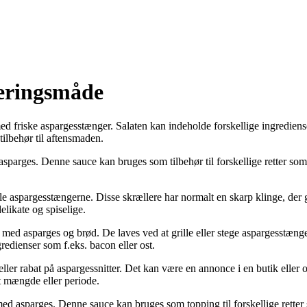
veringsmåde
med friske aspargesstænger. Salaten kan indeholde forskellige ingrediens
tilbehør til aftensmaden.
arges. Denne sauce kan bruges som tilbehør til forskellige retter som f
lle aspargesstængerne. Disse skrællere har normalt en skarp klinge, der 
elikate og spiselige.
et med asparges og brød. De laves ved at grille eller stege aspargesstæn
edienser som f.eks. bacon eller ost.
 eller rabat på aspargessnitter. Det kan være en annonce i en butik eller o
t mængde eller periode.
 asparges. Denne sauce kan bruges som topping til forskellige retter so