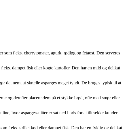
er som f.eks. cherrytomater, agurk, rødløg og fetaost. Den serveres
.eks. dampet fisk eller kogte kartofler. Den har en mild og delikat
gør det nemt at skrælle asparges meget tyndt. De bruges typisk til at
gerne og derefter placere dem på et stykke brød, ofte med smør eller
nline, hvor aspargessnitter er sat ned i pris for at tiltrække kunder.
m f.eks. grillet kød eller dampet fisk. Den har en fyldig og delikat