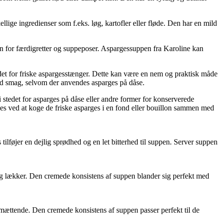
ge ingredienser som f.eks. løg, kartofler eller fløde. Den har en mild
n for færdigretter og suppeposer. Aspargessuppen fra Karoline kan
det for friske aspargesstænger. Dette kan være en nem og praktisk måde
god smag, selvom der anvendes asparges på dåse.
stedet for asparges på dåse eller andre former for konserverede
des ved at koge de friske asparges i en fond eller bouillon sammen med
føjer en dejlig sprødhed og en let bitterhed til suppen. Server suppen
g lækker. Den cremede konsistens af suppen blander sig perfekt med
 mættende. Den cremede konsistens af suppen passer perfekt til de