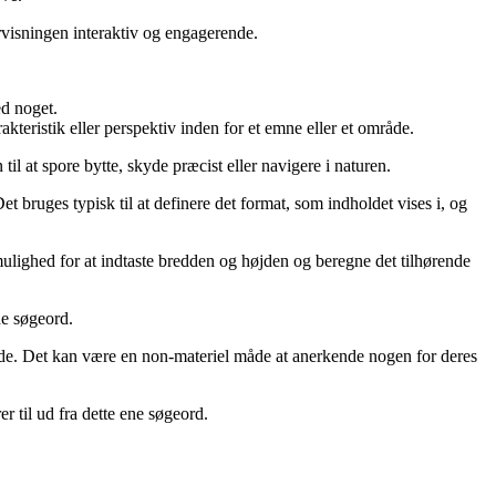
rvisningen interaktiv og engagerende.
ed noget.
rakteristik eller perspektiv inden for et emne eller et område.
il at spore bytte, skyde præcist eller navigere i naturen.
t bruges typisk til at definere det format, som indholdet vises i, og
r mulighed for at indtaste bredden og højden og beregne det tilhørende
ne søgeord.
mråde. Det kan være en non-materiel måde at anerkende nogen for deres
r til ud fra dette ene søgeord.