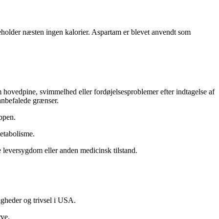
deholder næsten ingen kalorier. Aspartam er blevet anvendt som
hovedpine, svimmelhed eller fordøjelsesproblemer efter indtagelse af
anbefalede grænser.
oppen.
metabolisme.
e leversygdom eller anden medicinsk tilstand.
tigheder og trivsel i USA.
rve.