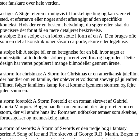
stor fanskare over hele verden.
a stige: A Stige refererer muligvis til forskellige ting og kan være et
sted, et efternavn eller noget andet afhængigt af den specifikke
kontekst. Hvis der er en bestemt betydning, du søger efter, skal du
præcisere det for at få en mere detaljeret beskrivelse.
a stolpe: En a stolpe er en lodret støtte i form af en A. Den bruges ofte
som en del af konstruktioner såsom carporte, skure eller legehuse.
a stolpe bil: A stolpe bil er en betegnelse for en bil, hvor taget er
understøttet af to lodrette stolper placeret ved for- og bagruden. Dette
design har været populært i mange bilmodeller gennem årene.
a storm for christmas: A Storm for Christmas er en amerikansk julefilm,
der handler om en familie, der oplever et voldsomt snevejr på juleaften.
Filmen følger familiens kamp for at komme igennem stormen og fejre
julen sammen.
a storm foretold: A Storm Foretold er en roman skrevet af Gabriel
Garcia Marquez. Bogen handler om en mand, der får profetier om en
storm, der vil ændre hans liv. Romanen udforsker temaer som skæbne,
forudsigelser og menneskelig natur.
a storm of swords: A Storm of Swords er den tredje bog i fantasy-
serien A Song of Ice and Fire skrevet af George R.R. Martin. Bogen er