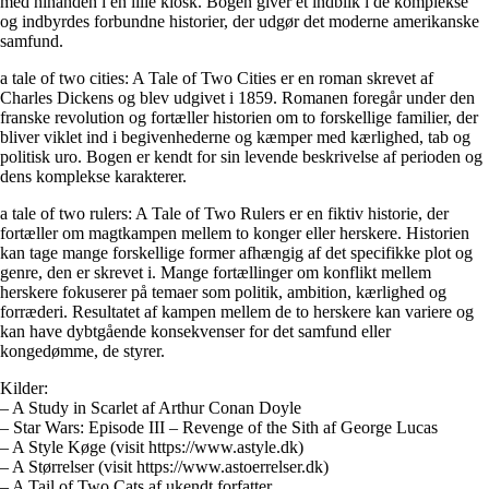
med hinanden i en lille kiosk. Bogen giver et indblik i de komplekse
og indbyrdes forbundne historier, der udgør det moderne amerikanske
samfund.
a tale of two cities: A Tale of Two Cities er en roman skrevet af
Charles Dickens og blev udgivet i 1859. Romanen foregår under den
franske revolution og fortæller historien om to forskellige familier, der
bliver viklet ind i begivenhederne og kæmper med kærlighed, tab og
politisk uro. Bogen er kendt for sin levende beskrivelse af perioden og
dens komplekse karakterer.
a tale of two rulers: A Tale of Two Rulers er en fiktiv historie, der
fortæller om magtkampen mellem to konger eller herskere. Historien
kan tage mange forskellige former afhængig af det specifikke plot og
genre, den er skrevet i. Mange fortællinger om konflikt mellem
herskere fokuserer på temaer som politik, ambition, kærlighed og
forræderi. Resultatet af kampen mellem de to herskere kan variere og
kan have dybtgående konsekvenser for det samfund eller
kongedømme, de styrer.
Kilder:
– A Study in Scarlet af Arthur Conan Doyle
– Star Wars: Episode III – Revenge of the Sith af George Lucas
– A Style Køge (visit https://www.astyle.dk)
– A Størrelser (visit https://www.astoerrelser.dk)
– A Tail of Two Cats af ukendt forfatter