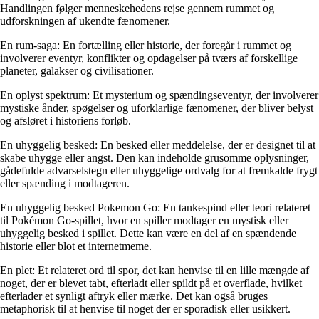
Handlingen følger menneskehedens rejse gennem rummet og
udforskningen af ​​ukendte fænomener.
En rum-saga: En fortælling eller historie, der foregår i rummet og
involverer eventyr, konflikter og opdagelser på tværs af forskellige
planeter, galakser og civilisationer.
En oplyst spektrum: Et mysterium og spændingseventyr, der involverer
mystiske ånder, spøgelser og uforklarlige fænomener, der bliver belyst
og afsløret i historiens forløb.
En uhyggelig besked: En besked eller meddelelse, der er designet til at
skabe uhygge eller angst. Den kan indeholde grusomme oplysninger,
gådefulde advarselstegn eller uhyggelige ordvalg for at fremkalde frygt
eller spænding i modtageren.
En uhyggelig besked Pokemon Go: En tankespind eller teori relateret
til Pokémon Go-spillet, hvor en spiller modtager en mystisk eller
uhyggelig besked i spillet. Dette kan være en del af en spændende
historie eller blot et internetmeme.
En plet: Et relateret ord til spor, det kan henvise til en lille mængde af
noget, der er blevet tabt, efterladt eller spildt på et overflade, hvilket
efterlader et synligt aftryk eller mærke. Det kan også bruges
metaphorisk til at henvise til noget der er sporadisk eller usikkert.