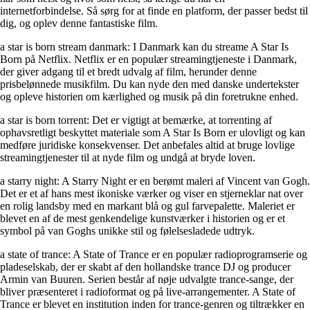
internetforbindelse. Så sørg for at finde en platform, der passer bedst til
dig, og oplev denne fantastiske film.
a star is born stream danmark: I Danmark kan du streame A Star Is
Born på Netflix. Netflix er en populær streamingtjeneste i Danmark,
der giver adgang til et bredt udvalg af film, herunder denne
prisbelønnede musikfilm. Du kan nyde den med danske undertekster
og opleve historien om kærlighed og musik på din foretrukne enhed.
a star is born torrent: Det er vigtigt at bemærke, at torrenting af
ophavsretligt beskyttet materiale som A Star Is Born er ulovligt og kan
medføre juridiske konsekvenser. Det anbefales altid at bruge lovlige
streamingtjenester til at nyde film og undgå at bryde loven.
a starry night: A Starry Night er en berømt maleri af Vincent van Gogh.
Det er et af hans mest ikoniske værker og viser en stjerneklar nat over
en rolig landsby med en markant blå og gul farvepalette. Maleriet er
blevet en af de mest genkendelige kunstværker i historien og er et
symbol på van Goghs unikke stil og følelsesladede udtryk.
a state of trance: A State of Trance er en populær radioprogramserie og
pladeselskab, der er skabt af den hollandske trance DJ og producer
Armin van Buuren. Serien består af nøje udvalgte trance-sange, der
bliver præsenteret i radioformat og på live-arrangementer. A State of
Trance er blevet en institution inden for trance-genren og tiltrækker en