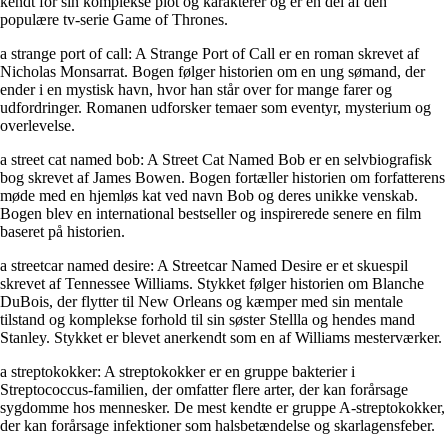
kendt for sin komplekse plot og karakterer og er en del af den
populære tv-serie Game of Thrones.
a strange port of call: A Strange Port of Call er en roman skrevet af
Nicholas Monsarrat. Bogen følger historien om en ung sømand, der
ender i en mystisk havn, hvor han står over for mange farer og
udfordringer. Romanen udforsker temaer som eventyr, mysterium og
overlevelse.
a street cat named bob: A Street Cat Named Bob er en selvbiografisk
bog skrevet af James Bowen. Bogen fortæller historien om forfatterens
møde med en hjemløs kat ved navn Bob og deres unikke venskab.
Bogen blev en international bestseller og inspirerede senere en film
baseret på historien.
a streetcar named desire: A Streetcar Named Desire er et skuespil
skrevet af Tennessee Williams. Stykket følger historien om Blanche
DuBois, der flytter til New Orleans og kæmper med sin mentale
tilstand og komplekse forhold til sin søster Stellla og hendes mand
Stanley. Stykket er blevet anerkendt som en af ​​Williams mesterværker.
a streptokokker: A streptokokker er en gruppe bakterier i
Streptococcus-familien, der omfatter flere arter, der kan forårsage
sygdomme hos mennesker. De mest kendte er gruppe A-streptokokker,
der kan forårsage infektioner som halsbetændelse og skarlagensfeber.