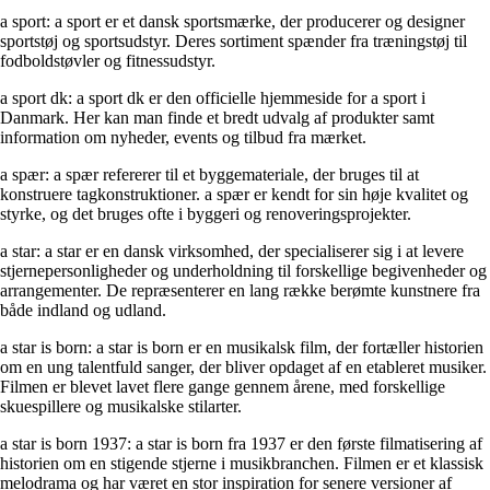
a sport: a sport er et dansk sportsmærke, der producerer og designer
sportstøj og sportsudstyr. Deres sortiment spænder fra træningstøj til
fodboldstøvler og fitnessudstyr.
a sport dk: a sport dk er den officielle hjemmeside for a sport i
Danmark. Her kan man finde et bredt udvalg af produkter samt
information om nyheder, events og tilbud fra mærket.
a spær: a spær refererer til et byggemateriale, der bruges til at
konstruere tagkonstruktioner. a spær er kendt for sin høje kvalitet og
styrke, og det bruges ofte i byggeri og renoveringsprojekter.
a star: a star er en dansk virksomhed, der specialiserer sig i at levere
stjernepersonligheder og underholdning til forskellige begivenheder og
arrangementer. De repræsenterer en lang række berømte kunstnere fra
både indland og udland.
a star is born: a star is born er en musikalsk film, der fortæller historien
om en ung talentfuld sanger, der bliver opdaget af en etableret musiker.
Filmen er blevet lavet flere gange gennem årene, med forskellige
skuespillere og musikalske stilarter.
a star is born 1937: a star is born fra 1937 er den første filmatisering af
historien om en stigende stjerne i musikbranchen. Filmen er et klassisk
melodrama og har været en stor inspiration for senere versioner af