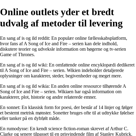
Online outlets yder et bredt
udvalg af metoder til levering
En sang af is og ild reddit: En populær online fællesskabsplatform,
hvor fans af A Song of Ice and Fire – serien kan dele indhold,
diskutere teorier og udveksle information om bøgerne og tv-serien
Game of Thrones.
En sang af is og ild wiki: En omfattende online encyklopædi dedikeret
til A Song of Ice and Fire – serien. Wikien indeholder detaljerede
oplysninger om karakterer, steder, begivenheder og meget mere.
En sang af is og ild wikia: En anden online ressource tilhørende A
Song of Ice and Fire – serien. Wikiaen har også information om
karakterer, plot, historie og andre relaterede emner.
En sonnet: En klassisk form for poesi, der består af 14 linjer og følger
et bestemt metrisk mønster. Sonetter bruges ofte til at udtrykke følelser
eller tanker på en dybfølt måde.
En rumodysse: En kendt science fiction-roman skrevet af Arthur C.
Clarke og senere tilpasset til en prisvindende film af Stanley Kubrick.