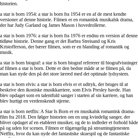
historien.
a star is born 1954: a star is born fra 1954 er en af de mest kendte
versioner af denne historie. Filmen er en romantisk musikalsk drama,
der har Judy Garland og James Mason i hovedrollerne.
a star is born 1976: a star is born fra 1976 er endnu en version af denne
tidløse historie. Denne gang er det Barbra Streisand og Kris
Kristofferson, der bærer filmen, som er en blanding af romantik og
musik.
a star is born biograf: a star is born biograf refererer til biografvisninger
af filmen a star is born. Dette er den bedste måde at se filmen på, da
man kan nyde den på det store lærred med det optimale lydsystem.
a star is born elvis: a star is born elvis er et udtryk, der bruges til at
beskrive den ikoniske musikkarriere, som Elvis Presley havde. Han
blev opdaget som en talentfuld sanger i starten af sin karriere, og han
blev hurtigt en verdenskendt stjerne.
a star is born netflix: A Star Is Born er en musikalsk romantisk drama-
film fra 2018. Den følger historien om en ung kvindelig sanger, der
bliver opdaget af en etableret musiker, og de to indleder et forhold både
på og uden for scenen. Filmen er tilgængelig på streamingtjenesten
Netflix, hvor du kan nyde det fantastiske skuespil og de fantastiske