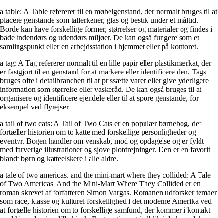
a table: A Table refererer til en møbelgenstand, der normalt bruges til at
placere genstande som tallerkener, glas og bestik under et måltid.
Borde kan have forskellige former, størrelser og materialer og findes i
både indendørs og udendørs miljøer. De kan også fungere som et
samlingspunkt eller en arbejdsstation i hjemmet eller på kontoret.
a tag: A Tag refererer normalt til en lille papir eller plastikmærkat, der
er fastgjort til en genstand for at markere eller identificere den. Tags
bruges ofte i detailbranchen til at prissætte varer eller give yderligere
information som størrelse eller vaskeråd. De kan også bruges til at
organisere og identificere ejendele eller til at spore genstande, for
eksempel ved flyrejser.
a tail of two cats: A Tail of Two Cats er en populær børnebog, der
fortæller historien om to katte med forskellige personligheder og
eventyr. Bogen handler om venskab, mod og opdagelse og er fyldt
med farverige illustrationer og sjove plotdrejninger. Den er en favorit
blandt børn og katteelskere i alle aldre.
a tale of two americas. and the mini-mart where they collided: A Tale
of Two Americas. And the Mini-Mart Where They Collided er en
roman skrevet af forfatteren Simon Vargas. Romanen udforsker temaer
som race, klasse og kulturel forskellighed i det moderne Amerika ved
at fortælle historien om to forskellige samfund, der kommer i kontakt