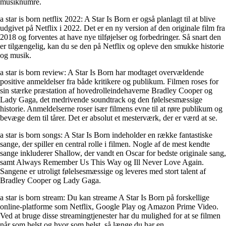
musiknumre.
a star is born netflix 2022: A Star Is Born er også planlagt til at blive
udgivet på Netflix i 2022. Det er en ny version af den originale film fra
2018 og forventes at have nye tilføjelser og forbedringer. Så snart den
er tilgængelig, kan du se den på Netflix og opleve den smukke historie
og musik.
a star is born review: A Star Is Born har modtaget overvældende
positive anmeldelser fra både kritikere og publikum. Filmen roses for
sin stærke præstation af hovedrolleindehaverne Bradley Cooper og
Lady Gaga, det medrivende soundtrack og den følelsesmæssige
historie. Anmeldelserne roser især filmens evne til at røre publikum og
bevæge dem til tårer. Det er absolut et mesterværk, der er værd at se.
a star is born songs: A Star Is Born indeholder en række fantastiske
sange, der spiller en central rolle i filmen. Nogle af de mest kendte
sange inkluderer Shallow, der vandt en Oscar for bedste originale sang,
samt Always Remember Us This Way og Ill Never Love Again.
Sangene er utroligt følelsesmæssige og leveres med stort talent af
Bradley Cooper og Lady Gaga.
a star is born stream: Du kan streame A Star Is Born på forskellige
online-platforme som Netflix, Google Play og Amazon Prime Video.
Ved at bruge disse streamingtjenester har du mulighed for at se filmen
når som helst og hvor som helst, så længe du har en