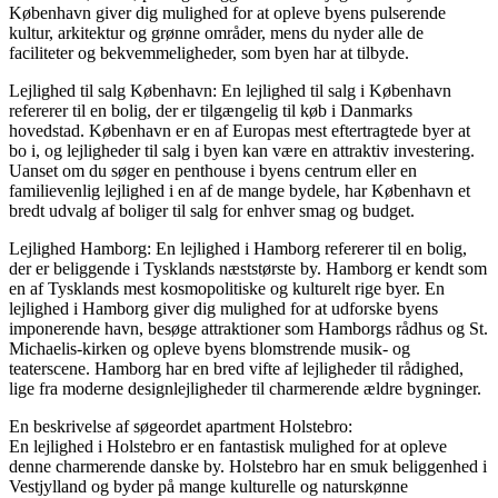
København giver dig mulighed for at opleve byens pulserende
kultur, arkitektur og grønne områder, mens du nyder alle de
faciliteter og bekvemmeligheder, som byen har at tilbyde.
Lejlighed til salg København: En lejlighed til salg i København
refererer til en bolig, der er tilgængelig til køb i Danmarks
hovedstad. København er en af Europas mest eftertragtede byer at
bo i, og lejligheder til salg i byen kan være en attraktiv investering.
Uanset om du søger en penthouse i byens centrum eller en
familievenlig lejlighed i en af de mange bydele, har København et
bredt udvalg af boliger til salg for enhver smag og budget.
Lejlighed Hamborg: En lejlighed i Hamborg refererer til en bolig,
der er beliggende i Tysklands næststørste by. Hamborg er kendt som
en af ​​Tysklands mest kosmopolitiske og kulturelt rige byer. En
lejlighed i Hamborg giver dig mulighed for at udforske byens
imponerende havn, besøge attraktioner som Hamborgs rådhus og St.
Michaelis-kirken og opleve byens blomstrende musik- og
teaterscene. Hamborg har en bred vifte af lejligheder til rådighed,
lige fra moderne designlejligheder til charmerende ældre bygninger.
En beskrivelse af søgeordet apartment Holstebro:
En lejlighed i Holstebro er en fantastisk mulighed for at opleve
denne charmerende danske by. Holstebro har en smuk beliggenhed i
Vestjylland og byder på mange kulturelle og naturskønne