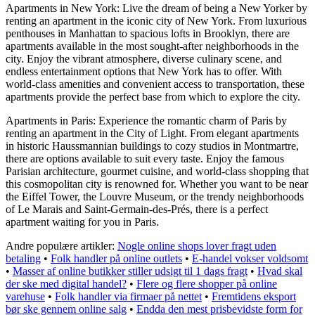
Apartments in New York: Live the dream of being a New Yorker by
renting an apartment in the iconic city of New York. From luxurious
penthouses in Manhattan to spacious lofts in Brooklyn, there are
apartments available in the most sought-after neighborhoods in the
city. Enjoy the vibrant atmosphere, diverse culinary scene, and
endless entertainment options that New York has to offer. With
world-class amenities and convenient access to transportation, these
apartments provide the perfect base from which to explore the city.
Apartments in Paris: Experience the romantic charm of Paris by
renting an apartment in the City of Light. From elegant apartments
in historic Haussmannian buildings to cozy studios in Montmartre,
there are options available to suit every taste. Enjoy the famous
Parisian architecture, gourmet cuisine, and world-class shopping that
this cosmopolitan city is renowned for. Whether you want to be near
the Eiffel Tower, the Louvre Museum, or the trendy neighborhoods
of Le Marais and Saint-Germain-des-Prés, there is a perfect
apartment waiting for you in Paris.
Andre populære artikler:
Nogle online shops lover fragt uden
betaling
•
Folk handler på online outlets
•
E-handel vokser voldsomt
•
Masser af online butikker stiller udsigt til 1 dags fragt
•
Hvad skal
der ske med digital handel?
•
Flere og flere shopper på online
varehuse
•
Folk handler via firmaer på nettet
•
Fremtidens eksport
bør ske gennem online salg
•
Endda den mest prisbevidste form for