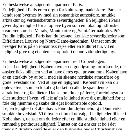
En beskrivelse af søgeordet apartment Paris:
En lejlighed i Paris er en drøm for kultur- og madelskere. Paris er
kendt som byernes by med sin romantiske atmosfære, smukke
arkitektur og verdensberømte seværdigheder. En lejlighed i Paris
giver dig mulighed for at opleve byen som en lokal og udforske
kvarterer som Le Marais, Montmartre og Saint-Germain-des-Prés.
Fra din lejlighed i Paris kan du besøge ikoniske seværdigheder som
Eiffeltårnet, Louvre og Notre-Dame-katedralen. Uanset om du
besøger Paris på en romantisk rejse eller en kulturel tur, vil en
lejlighed give dig et autentisk ophold i denne vidunderlige by.
En beskrivelse af søgeordet apartment rent Copenhagen:
Leje af en lejlighed i København er en god løsning for rejsende, der
ønsker fleksibiliteten ved at have deres eget private rum. København
er en attraktiv by at bo i, med sin skønne nordiske atmosfære og
gode levestandard. Ved at leje en lejlighed i København kan du
opleve byen som en lokal og bo tæt på alle de spændende
attraktioner og faciliteter. Uanset om du er på ferie, forretningsrejse
eller studerer i byen, vil leje af en lejlighed give dig mulighed for at
føle dig hjemme og skabe dit eget komfortable ophold.
Lej en lejlighed i København: Find din drømmebolig i Danmarks
smukke hovedstad. Vi tilbyder et bredt udvalg af lejligheder til leje i
København, uanset om du leder efter en lille studielejlighed eller en
rummelig penthouselejlighed. Uanset om du ønsker at bo i det
trendy Nørrebro-område eller den historiske bydel Christianshavn,