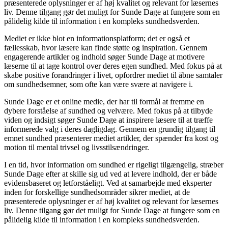
præsenterede oplysninger er af høj kvalitet og relevant for læsernes
liv. Denne tilgang gør det muligt for Sunde Dage at fungere som en
pålidelig kilde til information i en kompleks sundhedsverden.
Mediet er ikke blot en informationsplatform; det er også et
fællesskab, hvor læsere kan finde støtte og inspiration. Gennem
engagerende artikler og indhold søger Sunde Dage at motivere
læserne til at tage kontrol over deres egen sundhed. Med fokus på at
skabe positive forandringer i livet, opfordrer mediet til åbne samtaler
om sundhedsemner, som ofte kan være svære at navigere i.
Sunde Dage er et online medie, der har til formål at fremme en
dybere forståelse af sundhed og velvære. Med fokus på at tilbyde
viden og indsigt søger Sunde Dage at inspirere læsere til at træffe
informerede valg i deres dagligdag. Gennem en grundig tilgang til
emnet sundhed præsenterer mediet artikler, der spænder fra kost og
motion til mental trivsel og livsstilsændringer.
I en tid, hvor information om sundhed er rigeligt tilgængelig, stræber
Sunde Dage efter at skille sig ud ved at levere indhold, der er både
evidensbaseret og letforståeligt. Ved at samarbejde med eksperter
inden for forskellige sundhedsområder sikrer mediet, at de
præsenterede oplysninger er af høj kvalitet og relevant for læsernes
liv. Denne tilgang gør det muligt for Sunde Dage at fungere som en
pålidelig kilde til information i en kompleks sundhedsverden.