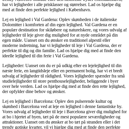
har vi lejligheder i alle prisklasser og størrelser. Lad os hjælpe dig
med at finde den perfekte lejlighed i København.
Lej en lejlighed i Val Gardena: Oplev skønheden i de italienske
Dolomitter i komforten af din egen lejlighed. Val Gardena er en
populær destination for skiløbere og naturelskere, og vores udvalg af
lejligheder til leje giver dig mulighed for at nyde området på din
egen måde. Uanset om du ønsker en traditionel alpestil eller
moderne indretning, har vi lejligheder til leje i Val Gardena, der er
perfekte til dig og din familie. Lad os hjælpe dig med at finde den
ideelle lejlighed til din ferie i Val Gardena.
Lejligheder: Uanset om du er på udkig efter en lejelejlighed til din
næste ferie, en langtidsleje eller en permanent bolig, har vi et bredt
udvalg af lejligheder til rådighed. Vores lejligheder spænder fra små
studielejligheder til store penthouselejligheder, beliggende i byer
over hele verden. Lad os hjælpe dig med at finde den rette lejlighed,
der opfylder dine behov og ønsker.
Lej en lejlighed i Barcelona: Oplev den pulserende kultur og
skønhed i Barcelona ved at leje en lejlighed i denne fantastiske by.
Vores udvalg af lejligheder til leje i Barcelona giver dig mulighed for
at bo i hjertet af byen, tæt på de mest populære seværdigheder og
attraktioner. Uanset om du ønsker at bo tæt på stranden eller i det
trendy gotiske kvarter, vil vi hjælpe dig med at finde den perfekte