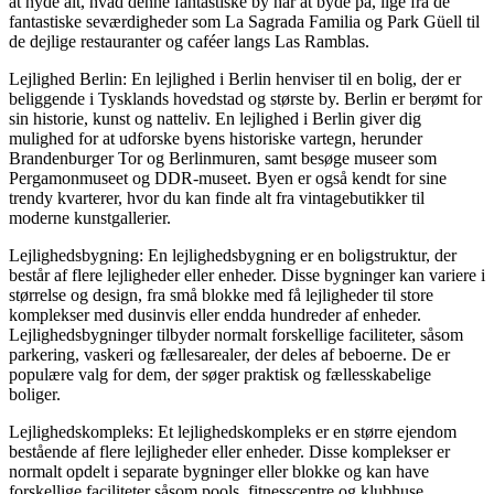
at nyde alt, hvad denne fantastiske by har at byde på, lige fra de
fantastiske seværdigheder som La Sagrada Familia og Park Güell til
de dejlige restauranter og caféer langs Las Ramblas.
Lejlighed Berlin: En lejlighed i Berlin henviser til en bolig, der er
beliggende i Tysklands hovedstad og største by. Berlin er berømt for
sin historie, kunst og natteliv. En lejlighed i Berlin giver dig
mulighed for at udforske byens historiske vartegn, herunder
Brandenburger Tor og Berlinmuren, samt besøge museer som
Pergamonmuseet og DDR-museet. Byen er også kendt for sine
trendy kvarterer, hvor du kan finde alt fra vintagebutikker til
moderne kunstgallerier.
Lejlighedsbygning: En lejlighedsbygning er en boligstruktur, der
består af flere lejligheder eller enheder. Disse bygninger kan variere i
størrelse og design, fra små blokke med få lejligheder til store
komplekser med dusinvis eller endda hundreder af enheder.
Lejlighedsbygninger tilbyder normalt forskellige faciliteter, såsom
parkering, vaskeri og fællesarealer, der deles af beboerne. De er
populære valg for dem, der søger praktisk og fællesskabelige
boliger.
Lejlighedskompleks: Et lejlighedskompleks er en større ejendom
bestående af flere lejligheder eller enheder. Disse komplekser er
normalt opdelt i separate bygninger eller blokke og kan have
forskellige faciliteter såsom pools, fitnesscentre og klubhuse.