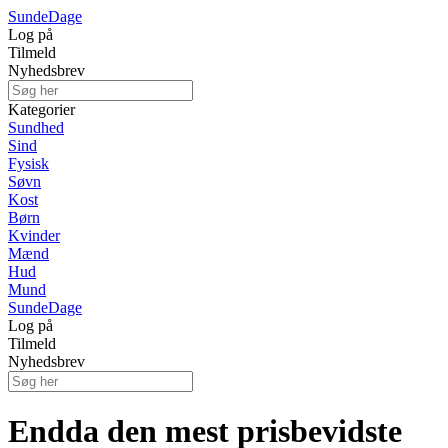
Sunde
Dage
Log på
Tilmeld
Nyhedsbrev
Kategorier
Sundhed
Sind
Fysisk
Søvn
Kost
Børn
Kvinder
Mænd
Hud
Mund
Sunde
Dage
Log på
Tilmeld
Nyhedsbrev
Endda den mest prisbevidste