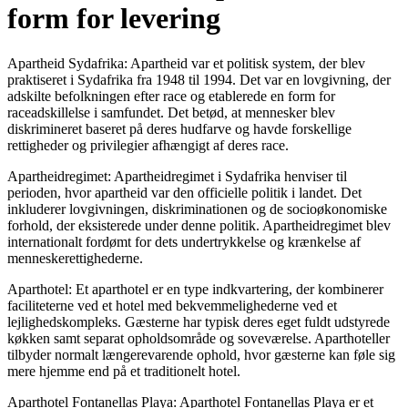
form for levering
Apartheid Sydafrika: Apartheid var et politisk system, der blev
praktiseret i Sydafrika fra 1948 til 1994. Det var en lovgivning, der
adskilte befolkningen efter race og etablerede en form for
raceadskillelse i samfundet. Det betød, at mennesker blev
diskrimineret baseret på deres hudfarve og havde forskellige
rettigheder og privilegier afhængigt af deres race.
Apartheidregimet: Apartheidregimet i Sydafrika henviser til
perioden, hvor apartheid var den officielle politik i landet. Det
inkluderer lovgivningen, diskriminationen og de socioøkonomiske
forhold, der eksisterede under denne politik. Apartheidregimet blev
internationalt fordømt for dets undertrykkelse og krænkelse af
menneskerettighederne.
Aparthotel: Et aparthotel er en type indkvartering, der kombinerer
faciliteterne ved et hotel med bekvemmelighederne ved et
lejlighedskompleks. Gæsterne har typisk deres eget fuldt udstyrede
køkken samt separat opholdsområde og soveværelse. Aparthoteller
tilbyder normalt længerevarende ophold, hvor gæsterne kan føle sig
mere hjemme end på et traditionelt hotel.
Aparthotel Fontanellas Playa: Aparthotel Fontanellas Playa er et