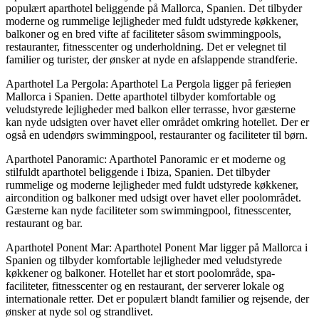
populært aparthotel beliggende på Mallorca, Spanien. Det tilbyder
moderne og rummelige lejligheder med fuldt udstyrede køkkener,
balkoner og en bred vifte af faciliteter såsom swimmingpools,
restauranter, fitnesscenter og underholdning. Det er velegnet til
familier og turister, der ønsker at nyde en afslappende strandferie.
Aparthotel La Pergola: Aparthotel La Pergola ligger på ferieøen
Mallorca i Spanien. Dette aparthotel tilbyder komfortable og
veludstyrede lejligheder med balkon eller terrasse, hvor gæsterne
kan nyde udsigten over havet eller området omkring hotellet. Der er
også en udendørs swimmingpool, restauranter og faciliteter til børn.
Aparthotel Panoramic: Aparthotel Panoramic er et moderne og
stilfuldt aparthotel beliggende i Ibiza, Spanien. Det tilbyder
rummelige og moderne lejligheder med fuldt udstyrede køkkener,
aircondition og balkoner med udsigt over havet eller poolområdet.
Gæsterne kan nyde faciliteter som swimmingpool, fitnesscenter,
restaurant og bar.
Aparthotel Ponent Mar: Aparthotel Ponent Mar ligger på Mallorca i
Spanien og tilbyder komfortable lejligheder med veludstyrede
køkkener og balkoner. Hotellet har et stort poolområde, spa-
faciliteter, fitnesscenter og en restaurant, der serverer lokale og
internationale retter. Det er populært blandt familier og rejsende, der
ønsker at nyde sol og strandlivet.