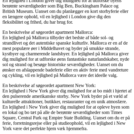
En lejlighed i London giver dig mulighed for at udforske byens
berømte seværdigheder som Big Ben, Buckingham Palace og
British Museum. Uanset om du planlægger en kort storbyferie eller
en længere ophold, vil en lejlighed i London give dig den
fleksibilitet og frihed, du har brug for.
En beskrivelse af søgeordet apartment Mallorca:
En lejlighed på Mallorca tilbyder det bedste af både sol- og
strandlivet og det autentiske spanske kulturliv. Mallorca er en af de
mest populære øer i Middelhavet og byder på smukke strande,
kystbyer og charmerende landsbyer. En lejlighed på Mallorca giver
dig mulighed for at udforske øens fantastiske naturlandskaber, nyde
sol og strand og besøge historiske seværdigheder. Uanset om du
ønsker en afslappende badeferie eller en aktiv ferie med vandreture
og cykling, vil en lejlighed på Mallorca være det ideelle valg.
En beskrivelse af søgeordet apartment New York:
En lejlighed i New York giver dig mulighed for at bo midt i hjertet af
den pulserende amerikanske storby. New York byder på et væld af
kulturelle attraktioner, butikker, restauranter og en unik atmosfære.
En lejlighed i New York giver dig mulighed for at opleve byen som
en lokal og bo tæt på alle de berømte seværdigheder som Times
Square, Central Park og Empire State Building. Uanset om du er på
ferie, forretningsrejse eller på studieophold, vil en lejlighed i New
York være det perfekte hjem væk hjemmefra.