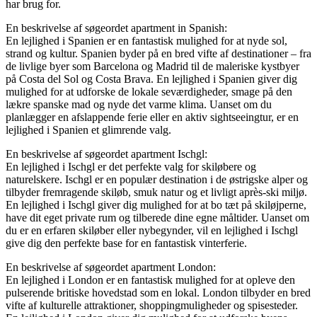
har brug for.
En beskrivelse af søgeordet apartment in Spanish:
En lejlighed i Spanien er en fantastisk mulighed for at nyde sol,
strand og kultur. Spanien byder på en bred vifte af destinationer – fra
de livlige byer som Barcelona og Madrid til de maleriske kystbyer
på Costa del Sol og Costa Brava. En lejlighed i Spanien giver dig
mulighed for at udforske de lokale seværdigheder, smage på den
lækre spanske mad og nyde det varme klima. Uanset om du
planlægger en afslappende ferie eller en aktiv sightseeingtur, er en
lejlighed i Spanien et glimrende valg.
En beskrivelse af søgeordet apartment Ischgl:
En lejlighed i Ischgl er det perfekte valg for skiløbere og
naturelskere. Ischgl er en populær destination i de østrigske alper og
tilbyder fremragende skiløb, smuk natur og et livligt après-ski miljø.
En lejlighed i Ischgl giver dig mulighed for at bo tæt på skiløjperne,
have dit eget private rum og tilberede dine egne måltider. Uanset om
du er en erfaren skiløber eller nybegynder, vil en lejlighed i Ischgl
give dig den perfekte base for en fantastisk vinterferie.
En beskrivelse af søgeordet apartment London:
En lejlighed i London er en fantastisk mulighed for at opleve den
pulserende britiske hovedstad som en lokal. London tilbyder en bred
vifte af kulturelle attraktioner, shoppingmuligheder og spisesteder.