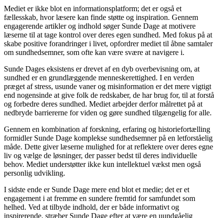
Mediet er ikke blot en informationsplatform; det er også et
fællesskab, hvor læsere kan finde støtte og inspiration. Gennem
engagerende artikler og indhold søger Sunde Dage at motivere
læserne til at tage kontrol over deres egen sundhed. Med fokus på at
skabe positive forandringer i livet, opfordrer mediet til åbne samtaler
om sundhedsemner, som ofte kan være svære at navigere i.
Sunde Dages eksistens er drevet af en dyb overbevisning om, at
sundhed er en grundlæggende menneskerettighed. I en verden
præget af stress, usunde vaner og misinformation er det mere vigtigt
end nogensinde at give folk de redskaber, de har brug for, til at forstå
og forbedre deres sundhed. Mediet arbejder derfor målrettet på at
nedbryde barriererne for viden og gøre sundhed tilgængelig for alle.
Gennem en kombination af forskning, erfaring og historiefortælling
formidler Sunde Dage komplekse sundhedsemner på en letforståelig
måde. Dette giver læserne mulighed for at reflektere over deres egne
liv og vælge de løsninger, der passer bedst til deres individuelle
behov. Mediet understøtter ikke kun intellektuel vækst men også
personlig udvikling.
I sidste ende er Sunde Dage mere end blot et medie; det er et
engagement i at fremme en sundere fremtid for samfundet som
helhed. Ved at tilbyde indhold, der er både informativt og
inspirerende, stræber Sunde Dage efter at være en uundgåelig