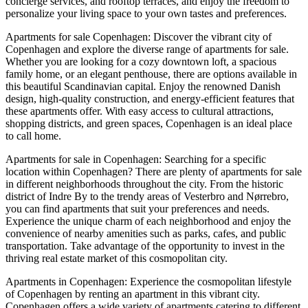
concierge services, and rooftop terraces, and enjoy the freedom to
personalize your living space to your own tastes and preferences.
Apartments for sale Copenhagen: Discover the vibrant city of
Copenhagen and explore the diverse range of apartments for sale.
Whether you are looking for a cozy downtown loft, a spacious
family home, or an elegant penthouse, there are options available in
this beautiful Scandinavian capital. Enjoy the renowned Danish
design, high-quality construction, and energy-efficient features that
these apartments offer. With easy access to cultural attractions,
shopping districts, and green spaces, Copenhagen is an ideal place
to call home.
Apartments for sale in Copenhagen: Searching for a specific
location within Copenhagen? There are plenty of apartments for sale
in different neighborhoods throughout the city. From the historic
district of Indre By to the trendy areas of Vesterbro and Nørrebro,
you can find apartments that suit your preferences and needs.
Experience the unique charm of each neighborhood and enjoy the
convenience of nearby amenities such as parks, cafes, and public
transportation. Take advantage of the opportunity to invest in the
thriving real estate market of this cosmopolitan city.
Apartments in Copenhagen: Experience the cosmopolitan lifestyle
of Copenhagen by renting an apartment in this vibrant city.
Copenhagen offers a wide variety of apartments catering to different