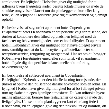
attraktioner. En lejlighed i Holstebro giver dig mulighed for at
udforske byens hyggelige gader, besøge lokale museer og nyde de
smukke omgivelser. Uanset om du planlægger en kort eller lang
ferie, vil en lejlighed i Holstebro give dig et komfortabelt og hjemligt
ophold.
En beskrivelse af søgeordet apartment hotel Copenhagen:
Et apartment hotel i København er det perfekte valg for rejsende, der
ønsker at kombinere den frihed og plads i en lejlighed med de
faciliteter og bekvemmeligheder, som et hotel tilbyder. Et apartment
hotel i København giver dig mulighed for at have dit eget private
rum, samtidig med at du kan benytte dig af hotelfaciliteter som
receptionsservice, rengøring og morgenmad. Uanset om du besøger
København i forretningsøjemed eller som turist, vil et apartment
hotel tilbyde dig den perfekte balance mellem komfort og
bekvemmelighed.
En beskrivelse af søgeordet apartment in Copenhagen:
En lejlighed i København er den ideelle løsning for rejsende, der
ønsker at opleve den pulserende danske hovedstad som en lokal. En
lejlighed i København giver dig mulighed for at bo i dit eget private
rum og skabe din egen hjemlige atmosfære. Du kan udforske byens
mange attraktioner, besøge fine restauranter og caféer og nyde det
livlige byliv. Uanset om du planlægger en kort eller lang ferie i
København, vil en lejlighed give dig den fleksibilitet og komfort, du