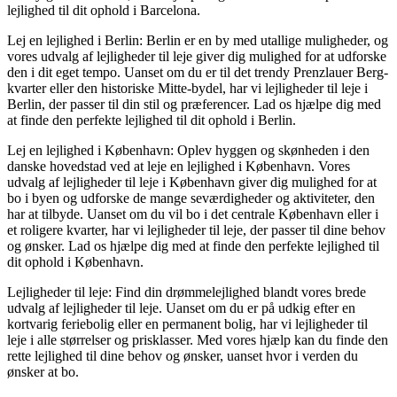
lejlighed til dit ophold i Barcelona.
Lej en lejlighed i Berlin: Berlin er en by med utallige muligheder, og
vores udvalg af lejligheder til leje giver dig mulighed for at udforske
den i dit eget tempo. Uanset om du er til det trendy Prenzlauer Berg-
kvarter eller den historiske Mitte-bydel, har vi lejligheder til leje i
Berlin, der passer til din stil og præferencer. Lad os hjælpe dig med
at finde den perfekte lejlighed til dit ophold i Berlin.
Lej en lejlighed i København: Oplev hyggen og skønheden i den
danske hovedstad ved at leje en lejlighed i København. Vores
udvalg af lejligheder til leje i København giver dig mulighed for at
bo i byen og udforske de mange seværdigheder og aktiviteter, den
har at tilbyde. Uanset om du vil bo i det centrale København eller i
et roligere kvarter, har vi lejligheder til leje, der passer til dine behov
og ønsker. Lad os hjælpe dig med at finde den perfekte lejlighed til
dit ophold i København.
Lejligheder til leje: Find din drømmelejlighed blandt vores brede
udvalg af lejligheder til leje. Uanset om du er på udkig efter en
kortvarig feriebolig eller en permanent bolig, har vi lejligheder til
leje i alle størrelser og prisklasser. Med vores hjælp kan du finde den
rette lejlighed til dine behov og ønsker, uanset hvor i verden du
ønsker at bo.