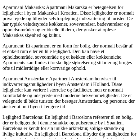
Apartmani Makarska: Apartmani Makarska er betegnelsen for
lejligheder i byen Makarska i Kroatien. Disse lejligheder er normalt
privat ejede og tilbyder selvforplejning indkvartering til turister. De
har typisk veludstyrede køkkener, soveværelser, badeværelser og
opholdsområder og er ideelle til dem, der ønsker at opleve
Makarskas skønhed og kultur.
Apartment: Et apartment er en form for bolig, der normalt består af
et enkelt rum eller en lille lejlighed. Den kan have et
opholdsområde, soveområde og et køkken eller køkkenniche.
Apartments kan findes i forskellige størrelser og stilarter og bruges
ofte til midlertidige eller kortvarige ophold.
Apartment Amsterdam: Apartment Amsterdam henviser til
indkvarteringsmuligheder i byen Amsterdam i Holland. Disse
lejligheder kan variere i størrelse og faciliteter, men er normalt
komfortable og udstyrede med moderne bekvemmeligheder. De er
velegnede til både turister, der besøger Amsterdam, og personer, der
ønsker at bo i byen i længere tid.
Lejlighed Barcelona: En lejlighed i Barcelona refererer til en bolig,
der er beliggende i denne smukke og pulserende by i Spanien.
Barcelona er kendt for sin unikke arkitektur, solrige strande og
livlige kulturliv. En lejlighed i Barcelona tilbyder dig muligheden for