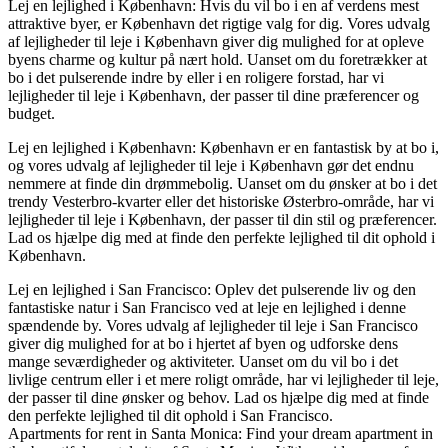
Lej en lejlighed i København: Hvis du vil bo i en af verdens mest
attraktive byer, er København det rigtige valg for dig. Vores udvalg
af lejligheder til leje i København giver dig mulighed for at opleve
byens charme og kultur på nært hold. Uanset om du foretrækker at
bo i det pulserende indre by eller i en roligere forstad, har vi
lejligheder til leje i København, der passer til dine præferencer og
budget.
Lej en lejlighed i København: København er en fantastisk by at bo i,
og vores udvalg af lejligheder til leje i København gør det endnu
nemmere at finde din drømmebolig. Uanset om du ønsker at bo i det
trendy Vesterbro-kvarter eller det historiske Østerbro-område, har vi
lejligheder til leje i København, der passer til din stil og præferencer.
Lad os hjælpe dig med at finde den perfekte lejlighed til dit ophold i
København.
Lej en lejlighed i San Francisco: Oplev det pulserende liv og den
fantastiske natur i San Francisco ved at leje en lejlighed i denne
spændende by. Vores udvalg af lejligheder til leje i San Francisco
giver dig mulighed for at bo i hjertet af byen og udforske dens
mange seværdigheder og aktiviteter. Uanset om du vil bo i det
livlige centrum eller i et mere roligt område, har vi lejligheder til leje,
der passer til dine ønsker og behov. Lad os hjælpe dig med at finde
den perfekte lejlighed til dit ophold i San Francisco.
Apartments for rent in Santa Monica: Find your dream apartment in