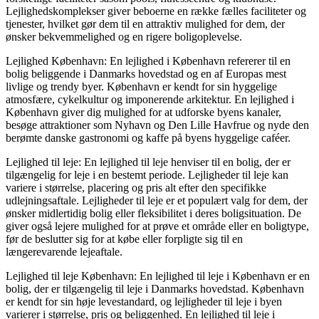
Lejlighedskomplekser giver beboerne en række fælles faciliteter og
tjenester, hvilket gør dem til en attraktiv mulighed for dem, der
ønsker bekvemmelighed og en rigere boligoplevelse.
Lejlighed København: En lejlighed i København refererer til en
bolig beliggende i Danmarks hovedstad og en af Europas mest
livlige og trendy byer. København er kendt for sin hyggelige
atmosfære, cykelkultur og imponerende arkitektur. En lejlighed i
København giver dig mulighed for at udforske byens kanaler,
besøge attraktioner som Nyhavn og Den Lille Havfrue og nyde den
berømte danske gastronomi og kaffe på byens hyggelige caféer.
Lejlighed til leje: En lejlighed til leje henviser til en bolig, der er
tilgængelig for leje i en bestemt periode. Lejligheder til leje kan
variere i størrelse, placering og pris alt efter den specifikke
udlejningsaftale. Lejligheder til leje er et populært valg for dem, der
ønsker midlertidig bolig eller fleksibilitet i deres boligsituation. De
giver også lejere mulighed for at prøve et område eller en boligtype,
før de beslutter sig for at købe eller forpligte sig til en
længerevarende lejeaftale.
Lejlighed til leje København: En lejlighed til leje i København er en
bolig, der er tilgængelig til leje i Danmarks hovedstad. København
er kendt for sin høje levestandard, og lejligheder til leje i byen
varierer i størrelse, pris og beliggenhed. En lejlighed til leje i