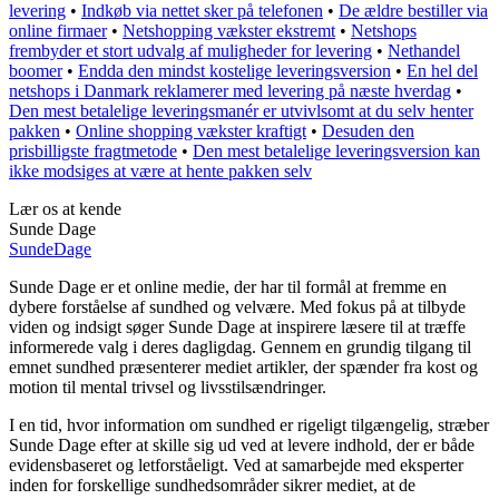
levering
•
Indkøb via nettet sker på telefonen
•
De ældre bestiller via
online firmaer
•
Netshopping vækster ekstremt
•
Netshops
frembyder et stort udvalg af muligheder for levering
•
Nethandel
boomer
•
Endda den mindst kostelige leveringsversion
•
En hel del
netshops i Danmark reklamerer med levering på næste hverdag
•
Den mest betalelige leveringsmanér er utvivlsomt at du selv henter
pakken
•
Online shopping vækster kraftigt
•
Desuden den
prisbilligste fragtmetode
•
Den mest betalelige leveringsversion kan
ikke modsiges at være at hente pakken selv
Lær os at kende
Sunde Dage
Sunde
Dage
Sunde Dage er et online medie, der har til formål at fremme en
dybere forståelse af sundhed og velvære. Med fokus på at tilbyde
viden og indsigt søger Sunde Dage at inspirere læsere til at træffe
informerede valg i deres dagligdag. Gennem en grundig tilgang til
emnet sundhed præsenterer mediet artikler, der spænder fra kost og
motion til mental trivsel og livsstilsændringer.
I en tid, hvor information om sundhed er rigeligt tilgængelig, stræber
Sunde Dage efter at skille sig ud ved at levere indhold, der er både
evidensbaseret og letforståeligt. Ved at samarbejde med eksperter
inden for forskellige sundhedsområder sikrer mediet, at de