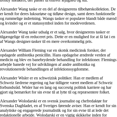
trendy sneakers, der passer til enhver lejlighed og stil.
Alexander Wang taske er en del af designerens tilbehørskollektion. De
er kendt for deres luksuriøse og tidløse design, samt deres funktionelle
og rummelige indretning. Wangs tasker er populære blandt både mænd
og kvinder og er et statussymbol inden for modeverdenen.
Alexander Wang taske udsalg er et salg, hvor designerens tasker er
tilgængelige til en reduceret pris. Dette er en mulighed for at få fat i en
af ​​Wangs designer-tasker til en mere overkommelig pris.
Alexander William Fleming var en skotsk medicinsk forsker, der
opdagede antibiotika penicillin. Hans opdagelse ændrede verden af ​​
medicin og blev en banebrydende behandling for infektioner. Flemings
arbejde banede vej for udviklingen af ​​andre antibiotika og
revolutionerede behandlingen af ​​infektionssygdomme.
Alexander Wisler er en schweizisk politiker. Han er medlem af
Schweiz fædrene regering og har tidligere været medlem af Schweiz
forbundsråd. Wisler har en lang og succesrig politisk karriere og har
gjort sig bemærket for sin evne til at lytte til og repræsentere folket.
Alexander Wolodarski er en svensk journalist og chefredaktør for
Svenska Dagbladet, en af ​​Sveriges førende aviser. Han er kendt for sin
analytiske og engagerede journalistik og for sin evne til at lede det
redaktionelle arbejde. Wolodarski er en vigtig skikkelse inden for