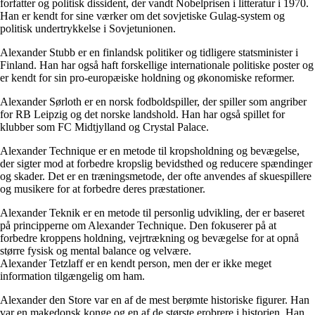
forfatter og politisk dissident, der vandt Nobelprisen i litteratur i 1970.
Han er kendt for sine værker om det sovjetiske Gulag-system og
politisk undertrykkelse i Sovjetunionen.
Alexander Stubb er en finlandsk politiker og tidligere statsminister i
Finland. Han har også haft forskellige internationale politiske poster og
er kendt for sin pro-europæiske holdning og økonomiske reformer.
Alexander Sørloth er en norsk fodboldspiller, der spiller som angriber
for RB Leipzig og det norske landshold. Han har også spillet for
klubber som FC Midtjylland og Crystal Palace.
Alexander Technique er en metode til kropsholdning og bevægelse,
der sigter mod at forbedre kropslig bevidsthed og reducere spændinger
og skader. Det er en træningsmetode, der ofte anvendes af skuespillere
og musikere for at forbedre deres præstationer.
Alexander Teknik er en metode til personlig udvikling, der er baseret
på principperne om Alexander Technique. Den fokuserer på at
forbedre kroppens holdning, vejrtrækning og bevægelse for at opnå
større fysisk og mental balance og velvære.
Alexander Tetzlaff er en kendt person, men der er ikke meget
information tilgængelig om ham.
Alexander den Store var en af de mest berømte historiske figurer. Han
var en makedonsk konge og en af de største erobrere i historien. Han