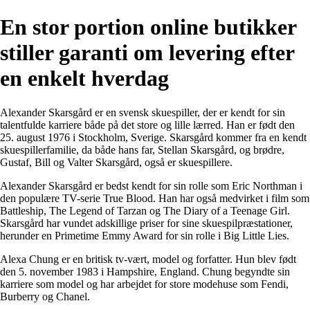
En stor portion online butikker
stiller garanti om levering efter
en enkelt hverdag
Alexander Skarsgård er en svensk skuespiller, der er kendt for sin
talentfulde karriere både på det store og lille lærred. Han er født den
25. august 1976 i Stockholm, Sverige. Skarsgård kommer fra en kendt
skuespillerfamilie, da både hans far, Stellan Skarsgård, og brødre,
Gustaf, Bill og Valter Skarsgård, også er skuespillere.
Alexander Skarsgård er bedst kendt for sin rolle som Eric Northman i
den populære TV-serie True Blood. Han har også medvirket i film som
Battleship, The Legend of Tarzan og The Diary of a Teenage Girl.
Skarsgård har vundet adskillige priser for sine skuespilpræstationer,
herunder en Primetime Emmy Award for sin rolle i Big Little Lies.
Alexa Chung er en britisk tv-vært, model og forfatter. Hun blev født
den 5. november 1983 i Hampshire, England. Chung begyndte sin
karriere som model og har arbejdet for store modehuse som Fendi,
Burberry og Chanel.