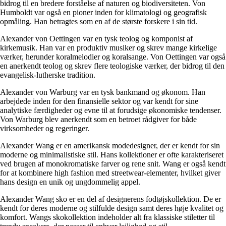
bidrog til en bredere forståelse af naturen og biodiversiteten. Von
Humboldt var også en pioner inden for klimatologi og geografisk
opmåling. Han betragtes som en af ​​de største forskere i sin tid.
Alexander von Oettingen var en tysk teolog og komponist af
kirkemusik. Han var en produktiv musiker og skrev mange kirkelige
værker, herunder koralmelodier og koralsange. Von Oettingen var også
en anerkendt teolog og skrev flere teologiske værker, der bidrog til den
evangelisk-lutherske tradition.
Alexander von Warburg var en tysk bankmand og økonom. Han
arbejdede inden for den finansielle sektor og var kendt for sine
analytiske færdigheder og evne til at forudsige økonomiske tendenser.
Von Warburg blev anerkendt som en betroet rådgiver for både
virksomheder og regeringer.
Alexander Wang er en amerikansk modedesigner, der er kendt for sin
moderne og minimalistiske stil. Hans kollektioner er ofte karakteriseret
ved brugen af ​​monokromatiske farver og rene snit. Wang er også kendt
for at kombinere high fashion med streetwear-elementer, hvilket giver
hans design en unik og ungdommelig appel.
Alexander Wang sko er en del af designerens fodtøjskollektion. De er
kendt for deres moderne og stilfulde design samt deres høje kvalitet og
komfort. Wangs skokollektion indeholder alt fra klassiske stiletter til