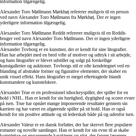
information tilgængelig.
Alexander Toro Møllmann Mørkhøj refererer muligvis til en person
ved navn Alexander Toro Møllmann fra Mørkhøj. Der er ingen
yderligere information tilgængelig.
Alexander Toro Møllmann Reddit refererer muligvis til en Reddit-
bruger ved navn Alexander Toro Møllmann. Der er ingen yderligere
information tilgængelig.
Alexander Tovborg er en kunstner, der er kendt for sine litografier.
Han har arbejdet med en bred vifte af motiver og udtryk i sit arbejde,
og hans litografier er blevet udstillet og solgt på forskellige
kunstgallerier og auktioner. Tovborgs stil er ofte kendetegnet ved en
blanding af abstrakte former og figurative elementer, der skaber en
unik visuel effekt. Hans litografier er meget eftertragtede blandt
kunstsamlere og kunstelskere.
Alexander True er en professionel ishockeyspiller, der spiller for en
hold i NHL. Han er kendt for sin hurtighed, dygtighed og scorer evner
på isen. True har opnået mange imponerende resultater gennem sin
karriere og har været en afgørende spiller på sit hold. Han er også
kendt for sin positive attitude og sit lederskab både på og udenfor isen.
Alexander Valeur er en dansk forfatter, der har skrevet flere populære
romaner og novelle samlinger. Han er kendt for sin evne til at skabe
komplekse og engagerende karakterer og plot, der fanger læserens