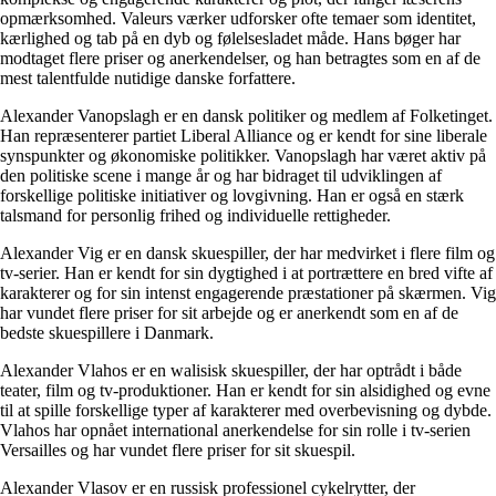
opmærksomhed. Valeurs værker udforsker ofte temaer som identitet,
kærlighed og tab på en dyb og følelsesladet måde. Hans bøger har
modtaget flere priser og anerkendelser, og han betragtes som en af de
mest talentfulde nutidige danske forfattere.
Alexander Vanopslagh er en dansk politiker og medlem af Folketinget.
Han repræsenterer partiet Liberal Alliance og er kendt for sine liberale
synspunkter og økonomiske politikker. Vanopslagh har været aktiv på
den politiske scene i mange år og har bidraget til udviklingen af
forskellige politiske initiativer og lovgivning. Han er også en stærk
talsmand for personlig frihed og individuelle rettigheder.
Alexander Vig er en dansk skuespiller, der har medvirket i flere film og
tv-serier. Han er kendt for sin dygtighed i at portrættere en bred vifte af
karakterer og for sin intenst engagerende præstationer på skærmen. Vig
har vundet flere priser for sit arbejde og er anerkendt som en af de
bedste skuespillere i Danmark.
Alexander Vlahos er en walisisk skuespiller, der har optrådt i både
teater, film og tv-produktioner. Han er kendt for sin alsidighed og evne
til at spille forskellige typer af karakterer med overbevisning og dybde.
Vlahos har opnået international anerkendelse for sin rolle i tv-serien
Versailles og har vundet flere priser for sit skuespil.
Alexander Vlasov er en russisk professionel cykelrytter, der