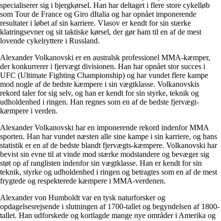
specialiserer sig i bjergkørsel. Han har deltaget i flere store cykelløb
som Tour de France og Giro dItalia og har opnået imponerende
resultater i løbet af sin karriere. Vlasov er kendt for sin stærke
klatringsevner og sit taktiske kørsel, der gør ham til en af de mest
lovende cykelryttere i Russland.
Alexander Volkanovski er en australsk professionel MMA-kæmper,
der konkurrerer i fjervægt divisionen. Han har opnået stor succes i
UFC (Ultimate Fighting Championship) og har vundet flere kampe
mod nogle af de bedste kæmpere i sin vægtklasse. Volkanovskis
rekord taler for sig selv, og han er kendt for sin styrke, teknik og
udholdenhed i ringen. Han regnes som en af de bedste fjervægt-
kæmpere i verden.
Alexander Volkanovski har en imponerende rekord indenfor MMA
sporten. Han har vundet næsten alle sine kampe i sin karriere, og hans
statistik er en af de bedste blandt fjervægts-kæmpere. Volkanovski har
bevist sin evne til at vinde mod stærke modstandere og bevæger sig
støt op af ranglisten indenfor sin vægtklasse. Han er kendt for sin
teknik, styrke og udholdenhed i ringen og betragtes som en af de mest
frygtede og respekterede kæmpere i MMA-verdenen.
Alexander von Humboldt var en tysk naturforsker og
opdagelsesrejsende i slutningen af ​​1700-tallet og begyndelsen af ​​1800-
tallet. Han udforskede og kortlagde mange nye områder i Amerika og