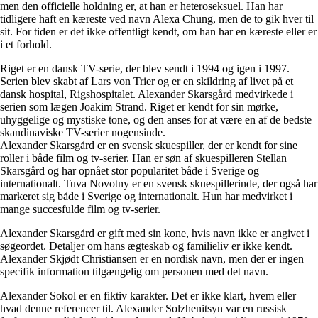
men den officielle holdning er, at han er heteroseksuel. Han har
tidligere haft en kæreste ved navn Alexa Chung, men de to gik hver til
sit. For tiden er det ikke offentligt kendt, om han har en kæreste eller er
i et forhold.
Riget er en dansk TV-serie, der blev sendt i 1994 og igen i 1997.
Serien blev skabt af Lars von Trier og er en skildring af livet på et
dansk hospital, Rigshospitalet. Alexander Skarsgård medvirkede i
serien som lægen Joakim Strand. Riget er kendt for sin mørke,
uhyggelige og mystiske tone, og den anses for at være en af de bedste
skandinaviske TV-serier nogensinde.
Alexander Skarsgård er en svensk skuespiller, der er kendt for sine
roller i både film og tv-serier. Han er søn af skuespilleren Stellan
Skarsgård og har opnået stor popularitet både i Sverige og
internationalt. Tuva Novotny er en svensk skuespillerinde, der også har
markeret sig både i Sverige og internationalt. Hun har medvirket i
mange succesfulde film og tv-serier.
Alexander Skarsgård er gift med sin kone, hvis navn ikke er angivet i
søgeordet. Detaljer om hans ægteskab og familieliv er ikke kendt.
Alexander Skjødt Christiansen er en nordisk navn, men der er ingen
specifik information tilgængelig om personen med det navn.
Alexander Sokol er en fiktiv karakter. Det er ikke klart, hvem eller
hvad denne referencer til. Alexander Solzhenitsyn var en russisk