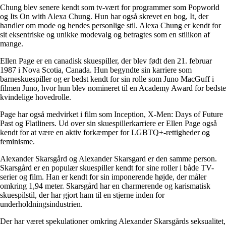
Chung blev senere kendt som tv-vært for programmer som Popworld
og Its On with Alexa Chung. Hun har også skrevet en bog, It, der
handler om mode og hendes personlige stil. Alexa Chung er kendt for
sit eksentriske og unikke modevalg og betragtes som en stilikon af
mange.
Ellen Page er en canadisk skuespiller, der blev født den 21. februar
1987 i Nova Scotia, Canada. Hun begyndte sin karriere som
barneskuespiller og er bedst kendt for sin rolle som Juno MacGuff i
filmen Juno, hvor hun blev nomineret til en Academy Award for bedste
kvindelige hovedrolle.
Page har også medvirket i film som Inception, X-Men: Days of Future
Past og Flatliners. Ud over sin skuespillerkarriere er Ellen Page også
kendt for at være en aktiv forkæmper for LGBTQ+-rettigheder og
feminisme.
Alexander Skarsgård og Alexander Skarsgard er den samme person.
Skarsgård er en populær skuespiller kendt for sine roller i både TV-
serier og film. Han er kendt for sin imponerende højde, der måler
omkring 1,94 meter. Skarsgård har en charmerende og karismatisk
skuespilstil, der har gjort ham til en stjerne inden for
underholdningsindustrien.
Der har været spekulationer omkring Alexander Skarsgårds seksualitet,