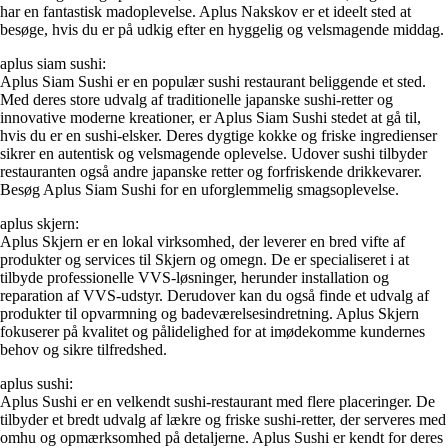
har en fantastisk madoplevelse. Aplus Nakskov er et ideelt sted at
besøge, hvis du er på udkig efter en hyggelig og velsmagende middag.
aplus siam sushi:
Aplus Siam Sushi er en populær sushi restaurant beliggende et sted.
Med deres store udvalg af traditionelle japanske sushi-retter og
innovative moderne kreationer, er Aplus Siam Sushi stedet at gå til,
hvis du er en sushi-elsker. Deres dygtige kokke og friske ingredienser
sikrer en autentisk og velsmagende oplevelse. Udover sushi tilbyder
restauranten også andre japanske retter og forfriskende drikkevarer.
Besøg Aplus Siam Sushi for en uforglemmelig smagsoplevelse.
aplus skjern:
Aplus Skjern er en lokal virksomhed, der leverer en bred vifte af
produkter og services til Skjern og omegn. De er specialiseret i at
tilbyde professionelle VVS-løsninger, herunder installation og
reparation af VVS-udstyr. Derudover kan du også finde et udvalg af
produkter til opvarmning og badeværelsesindretning. Aplus Skjern
fokuserer på kvalitet og pålidelighed for at imødekomme kundernes
behov og sikre tilfredshed.
aplus sushi:
Aplus Sushi er en velkendt sushi-restaurant med flere placeringer. De
tilbyder et bredt udvalg af lækre og friske sushi-retter, der serveres med
omhu og opmærksomhed på detaljerne. Aplus Sushi er kendt for deres