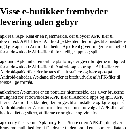
Visse e-butikker frembyder
levering uden gebyr
apk real: Apk Real er en hjemmeside, der tilbyder APK-filer til
download. APK-filer er Android-pakkefiler, der bruges til at installere
og køre apps på Android-enheder. Apk Real giver brugerne mulighed
for at downloade APK-filer til forskellige apps og spil.
apkland: Apkland er en online platform, der giver brugerne mulighed
for at downloade APK-filer til Android-apps og spil. APK-filer er
Android-pakkefiler, der bruges til at installere og køre apps på
Android-enheder. Apkland tilbyder et bredt udvalg af APK-filer til
forskellige formål.
apkmirror: Apkmirror er en populær hjemmeside, der giver brugerne
mulighed for at downloade APK-filer til Android-apps og spil. APK-
filer er Android-pakkefiler, der bruges til at installere og køre apps på
Android-enheder. Apkmirror tilbyder et bredt udvalg af APK-filer af
høj kvalitet og sikrer, at filerne er originale og virusfrie.
apkmody flashscore: Apkmody FlashScore er en APK-fil, der giver
brugerne mulighed for at få adgang til den populære sportsresultatapp,