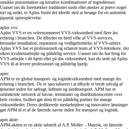
smukke præsentation og kreative kombinationer af ingredienser.
Uanset om du foretrækker traditionel sushi eller ønsker at prøve noget
nyt og unikt, er Aplus Sushi det ideelle sted at besøge for en autentisk
japansk spiseoplevelse.
aplus vvs:
Aplus VVS er en velrenommeret VVS-virksomhed med flere års
erfaring i branchen. De tilbyder en bred vifte af VVS-services,
herunder installation, reparation og vedligeholdelse af VVS-udstyr.
Aplus VVS har et professionelt og erfarent team af VVS-teknikere, der
sikrer kvalitetsarbejde og pålidelig service. Uanset om du har brug for
VVS-arbejde i dit hjem eller på din virksomhed, kan du stole på Aplus
VVS til at levere professionel og pålidelig hjælp.
apm:
APM er en global transport- og logistikvirksomhed med mange års
erfaring i branchen. De er specialiseret i at tilbyde et bredt udvalg af
tjenester inden for søfragt, luftrum og landtransport. APM har et
omfattende netværk af havne, terminaler og distributionscentre over
hele verden, hvilket gør dem til en pålidelig partner for mange
virksomheder. Deres dedikerede medarbejdere og innovative løsninger
gør APM til et af de førende navne inden for transport og logistik.
apm aktie:
APM-aktien er en aktie udstedt af A.P. Moller – Maersk, en førende