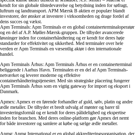
kendt for sin globale tilstedeværelse og betydning inden for søfragt,
luftrum og landtransport. APM Mærsk B aktien er populær blandt
investorer, der ønsker at investere i virksomheden og drage fordel af
dens succes og vækst.
Apm Terminals: Apm Terminals er en global containerterminaloperatør
og en del af A.P. Møller-Mærsk-gruppen. De tilbyder avancerede
løsninger inden for containerhåndtering og er kendt for deres høje
standarder for effektivitet og sikkerhed. Med terminaler over hele
verden er Apm Terminals en væsentlig aktør i den internationale
handel.
Apm Terminals Århus: Apm Terminals Århus er en containerterminal
beliggende i Aarhus Havn. Terminalen er en del af Apm Terminals-
netværket og leverer moderne og effektive
containerhåndteringstjenester. Med sin strategiske placering fungerer
Apm Terminals Århus som en vigtig gateway for import og eksport i
Danmark.
Apmex: Apmex er en førende forhandler af guld, sølv, platin og andre
ædle metaller. De tilbyder et bredt udvalg af mønter og barer til
investeringsformål og er kendt for deres pålidelighed og ekspertise
inden for branchen. Med deres online-platform gør Apmex det nemt
for både investorer og samlere at købe og sælge ædle metaller.
Apmg: Apmg International er en global akkrediteringsorganisation, der