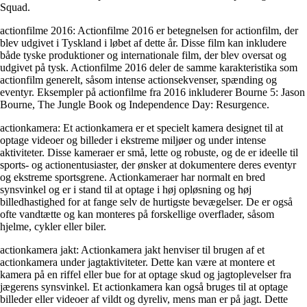
Squad.
actionfilme 2016: Actionfilme 2016 er betegnelsen for actionfilm, der
blev udgivet i Tyskland i løbet af dette år. Disse film kan inkludere
både tyske produktioner og internationale film, der blev oversat og
udgivet på tysk. Actionfilme 2016 deler de samme karakteristika som
actionfilm generelt, såsom intense actionsekvenser, spænding og
eventyr. Eksempler på actionfilme fra 2016 inkluderer Bourne 5: Jason
Bourne, The Jungle Book og Independence Day: Resurgence.
actionkamera: Et actionkamera er et specielt kamera designet til at
optage videoer og billeder i ekstreme miljøer og under intense
aktiviteter. Disse kameraer er små, lette og robuste, og de er ideelle til
sports- og actionentusiaster, der ønsker at dokumentere deres eventyr
og ekstreme sportsgrene. Actionkameraer har normalt en bred
synsvinkel og er i stand til at optage i høj opløsning og høj
billedhastighed for at fange selv de hurtigste bevægelser. De er også
ofte vandtætte og kan monteres på forskellige overflader, såsom
hjelme, cykler eller biler.
actionkamera jakt: Actionkamera jakt henviser til brugen af et
actionkamera under jagtaktiviteter. Dette kan være at montere et
kamera på en riffel eller bue for at optage skud og jagtoplevelser fra
jægerens synsvinkel. Et actionkamera kan også bruges til at optage
billeder eller videoer af vildt og dyreliv, mens man er på jagt. Dette