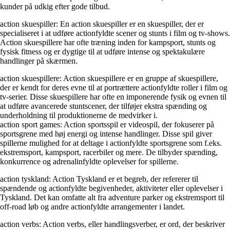
kunder på udkig efter gode tilbud.
action skuespiller: En action skuespiller er en skuespiller, der er
specialiseret i at udføre actionfyldte scener og stunts i film og tv-shows.
Action skuespillere har ofte træning inden for kampsport, stunts og
fysisk fitness og er dygtige til at udføre intense og spektakulære
handlinger på skærmen.
action skuespillere: Action skuespillere er en gruppe af skuespillere,
der er kendt for deres evne til at portrættere actionfyldte roller i film og
tv-serier. Disse skuespillere har ofte en imponerende fysik og evnen til
at udføre avancerede stuntscener, der tilføjer ekstra spænding og
underholdning til produktionerne de medvirker i.
action sport games: Action sportsspil er videospil, der fokuserer på
sportsgrene med høj energi og intense handlinger. Disse spil giver
spillerne mulighed for at deltage i actionfyldte sportsgrene som f.eks.
ekstremsport, kampsport, racerbiler og mere. De tilbyder spænding,
konkurrence og adrenalinfyldte oplevelser for spillerne.
action tyskland: Action Tyskland er et begreb, der refererer til
spændende og actionfyldte begivenheder, aktiviteter eller oplevelser i
Tyskland. Det kan omfatte alt fra adventure parker og ekstremsport til
off-road løb og andre actionfyldte arrangementer i landet.
action verbs: Action verbs, eller handlingsverber, er ord, der beskriver