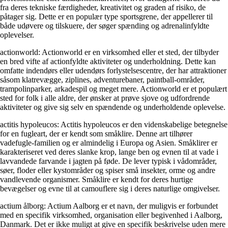
fra deres tekniske færdigheder, kreativitet og graden af ​​risiko, de
påtager sig. Dette er en populær type sportsgrene, der appellerer til
både udøvere og tilskuere, der søger spænding og adrenalinfyldte
oplevelser.
actionworld: Actionworld er en virksomhed eller et sted, der tilbyder
en bred vifte af actionfyldte aktiviteter og underholdning. Dette kan
omfatte indendørs eller udendørs forlystelsescentre, der har attraktioner
såsom klatrevægge, ziplines, adventurebaner, paintball-områder,
trampolinparker, arkadespil og meget mere. Actionworld er et populært
sted for folk i alle aldre, der ønsker at prøve sjove og udfordrende
aktiviteter og give sig selv en spændende og underholdende oplevelse.
actitis hypoleucos: Actitis hypoleucos er den videnskabelige betegnelse
for en fugleart, der er kendt som småklire. Denne art tilhører
vadefugle-familien og er almindelig i Europa og Asien. Småklirer er
karakteriseret ved deres slanke krop, lange ben og evnen til at vade i
lavvandede farvande i jagten på føde. De lever typisk i vådområder,
søer, floder eller kystområder og spiser små insekter, orme og andre
vandlevende organismer. Småklire er kendt for deres hurtige
bevægelser og evne til at camouflere sig i deres naturlige omgivelser.
actium ålborg: Actium Aalborg er et navn, der muligvis er forbundet
med en specifik virksomhed, organisation eller begivenhed i Aalborg,
Danmark. Det er ikke muligt at give en specifik beskrivelse uden mere