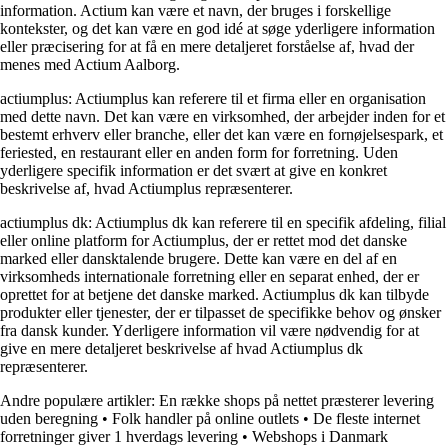
information. Actium kan være et navn, der bruges i forskellige
kontekster, og det kan være en god idé at søge yderligere information
eller præcisering for at få en mere detaljeret forståelse af, hvad der
menes med Actium Aalborg.
actiumplus: Actiumplus kan referere til et firma eller en organisation
med dette navn. Det kan være en virksomhed, der arbejder inden for et
bestemt erhverv eller branche, eller det kan være en fornøjelsespark, et
feriested, en restaurant eller en anden form for forretning. Uden
yderligere specifik information er det svært at give en konkret
beskrivelse af, hvad Actiumplus repræsenterer.
actiumplus dk: Actiumplus dk kan referere til en specifik afdeling, filial
eller online platform for Actiumplus, der er rettet mod det danske
marked eller dansktalende brugere. Dette kan være en del af en
virksomheds internationale forretning eller en separat enhed, der er
oprettet for at betjene det danske marked. Actiumplus dk kan tilbyde
produkter eller tjenester, der er tilpasset de specifikke behov og ønsker
fra dansk kunder. Yderligere information vil være nødvendig for at
give en mere detaljeret beskrivelse af hvad Actiumplus dk
repræsenterer.
Andre populære artikler:
En række shops på nettet præsterer levering
uden beregning
•
Folk handler på online outlets
•
De fleste internet
forretninger giver 1 hverdags levering
•
Webshops i Danmark