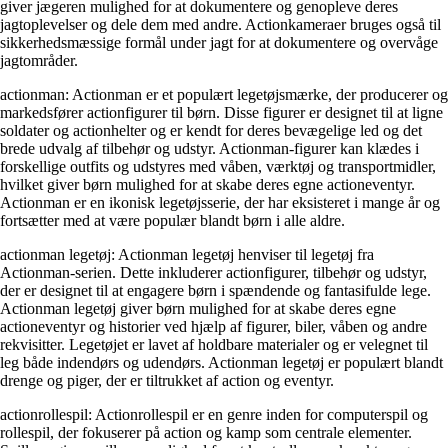
giver jægeren mulighed for at dokumentere og genopleve deres
jagtoplevelser og dele dem med andre. Actionkameraer bruges også til
sikkerhedsmæssige formål under jagt for at dokumentere og overvåge
jagtområder.
actionman: Actionman er et populært legetøjsmærke, der producerer og
markedsfører actionfigurer til børn. Disse figurer er designet til at ligne
soldater og actionhelter og er kendt for deres bevægelige led og det
brede udvalg af tilbehør og udstyr. Actionman-figurer kan klædes i
forskellige outfits og udstyres med våben, værktøj og transportmidler,
hvilket giver børn mulighed for at skabe deres egne actioneventyr.
Actionman er en ikonisk legetøjsserie, der har eksisteret i mange år og
fortsætter med at være populær blandt børn i alle aldre.
actionman legetøj: Actionman legetøj henviser til legetøj fra
Actionman-serien. Dette inkluderer actionfigurer, tilbehør og udstyr,
der er designet til at engagere børn i spændende og fantasifulde lege.
Actionman legetøj giver børn mulighed for at skabe deres egne
actioneventyr og historier ved hjælp af figurer, biler, våben og andre
rekvisitter. Legetøjet er lavet af holdbare materialer og er velegnet til
leg både indendørs og udendørs. Actionman legetøj er populært blandt
drenge og piger, der er tiltrukket af action og eventyr.
actionrollespil: Actionrollespil er en genre inden for computerspil og
rollespil, der fokuserer på action og kamp som centrale elementer.