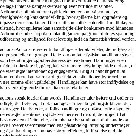
Spillene giver spillerne mulighed for at kontrollere en karakter og
deltage i intense kampsekvenser og eventyrfulde missioner.
Actionrollespil inkluderer typisk elementer som våben, udstyr,
færdigheder og karakterudvikling, hvor spillerne kan opgradere og
tilpasse deres karakterer. Disse spil kan spilles solo eller i multiplayer-
tilstand, hvor spillerne kan samarbejde eller konkurrere mod hinanden.
Actionrollespil er populære blandt gamere på grund af deres spænding,
udfordring og mulighed for at leve sig ind i en fantastisk virtuel verden.
actions: Actions refererer til handlinger eller aktiviteter, der udføres af
en person eller en gruppe. Dette kan omfatte fysiske handlinger såvel
som beslutninger og adfærdsmæssige reaktioner. Handlinger er en
måde at udtrykke sig på og kan være mere betydningsfulde end ord, da
de viser ægte intentioner og engagement. Brug af handlinger til at
kommunikere kan være særligt effektivt i situationer, hvor ord kan
være tomme eller upålidelige. Handlinger kan have stor indflydelse og
kan være afgørende for resultater og relationer.
actions speak louder than words: Handlinger taler højere end ord er et
udtryk, der betyder, at det, man gør, er mere betydningsfuldt end det,
man siger. Det betyder, at folks handlinger og opførsel ofte afspejler
deres ægte intentioner og følelser mere end de ord, de bruger til at
beskrive dem. Dette udtryk fremhæver betydningen af at handle og
leve i overensstemmelse med ens påstande og løfter og understreger
også, at handlinger kan have større effekt og indflydelse end blot