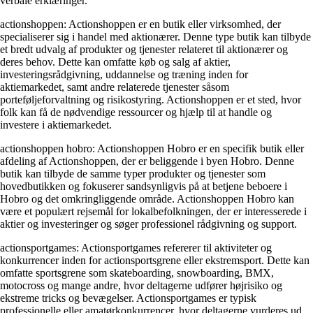
verbale erklæringer.
actionshoppen: Actionshoppen er en butik eller virksomhed, der
specialiserer sig i handel med aktionærer. Denne type butik kan tilbyde
et bredt udvalg af produkter og tjenester relateret til aktionærer og
deres behov. Dette kan omfatte køb og salg af aktier,
investeringsrådgivning, uddannelse og træning inden for
aktiemarkedet, samt andre relaterede tjenester såsom
porteføljeforvaltning og risikostyring. Actionshoppen er et sted, hvor
folk kan få de nødvendige ressourcer og hjælp til at handle og
investere i aktiemarkedet.
actionshoppen hobro: Actionshoppen Hobro er en specifik butik eller
afdeling af Actionshoppen, der er beliggende i byen Hobro. Denne
butik kan tilbyde de samme typer produkter og tjenester som
hovedbutikken og fokuserer sandsynligvis på at betjene beboere i
Hobro og det omkringliggende område. Actionshoppen Hobro kan
være et populært rejsemål for lokalbefolkningen, der er interesserede i
aktier og investeringer og søger professionel rådgivning og support.
actionsportgames: Actionsportgames refererer til aktiviteter og
konkurrencer inden for actionsportsgrene eller ekstremsport. Dette kan
omfatte sportsgrene som skateboarding, snowboarding, BMX,
motocross og mange andre, hvor deltagerne udfører højrisiko og
ekstreme tricks og bevægelser. Actionsportgames er typisk
professionelle eller amatørkonkurrencer, hvor deltagerne vurderes ud