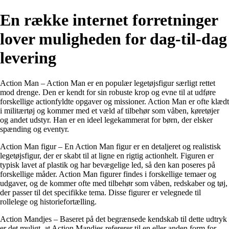
En række internet forretninger
lover muligheden for dag-til-dag
levering
Action Man – Action Man er en populær legetøjsfigur særligt rettet
mod drenge. Den er kendt for sin robuste krop og evne til at udføre
forskellige actionfyldte opgaver og missioner. Action Man er ofte klædt
i militærtøj og kommer med et væld af tilbehør som våben, køretøjer
og andet udstyr. Han er en ideel legekammerat for børn, der elsker
spænding og eventyr.
Action Man figur – En Action Man figur er en detaljeret og realistisk
legetøjsfigur, der er skabt til at ligne en rigtig actionhelt. Figuren er
typisk lavet af plastik og har bevægelige led, så den kan poseres på
forskellige måder. Action Man figurer findes i forskellige temaer og
udgaver, og de kommer ofte med tilbehør som våben, redskaber og tøj,
der passer til det specifikke tema. Disse figurer er velegnede til
rollelege og historiefortælling.
Action Mandjes – Baseret på det begrænsede kendskab til dette udtryk
er det muligt, at Action Mandjes refererer til en eller anden form for