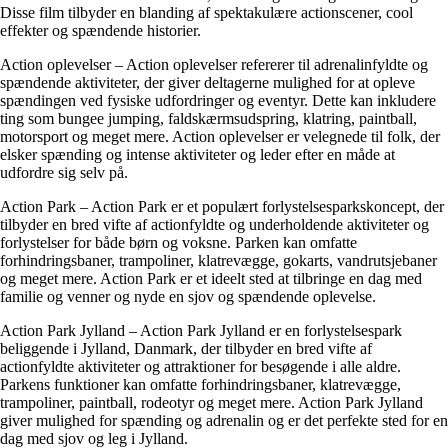
Disse film tilbyder en blanding af spektakulære actionscener, cool
effekter og spændende historier.
Action oplevelser – Action oplevelser refererer til adrenalinfyldte og
spændende aktiviteter, der giver deltagerne mulighed for at opleve
spændingen ved fysiske udfordringer og eventyr. Dette kan inkludere
ting som bungee jumping, faldskærmsudspring, klatring, paintball,
motorsport og meget mere. Action oplevelser er velegnede til folk, der
elsker spænding og intense aktiviteter og leder efter en måde at
udfordre sig selv på.
Action Park – Action Park er et populært forlystelsesparkskoncept, der
tilbyder en bred vifte af actionfyldte og underholdende aktiviteter og
forlystelser for både børn og voksne. Parken kan omfatte
forhindringsbaner, trampoliner, klatrevægge, gokarts, vandrutsjebaner
og meget mere. Action Park er et ideelt sted at tilbringe en dag med
familie og venner og nyde en sjov og spændende oplevelse.
Action Park Jylland – Action Park Jylland er en forlystelsespark
beliggende i Jylland, Danmark, der tilbyder en bred vifte af
actionfyldte aktiviteter og attraktioner for besøgende i alle aldre.
Parkens funktioner kan omfatte forhindringsbaner, klatrevægge,
trampoliner, paintball, rodeotyr og meget mere. Action Park Jylland
giver mulighed for spænding og adrenalin og er det perfekte sted for en
dag med sjov og leg i Jylland.