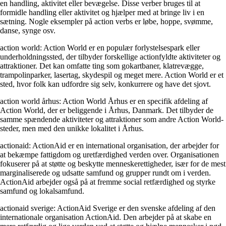
en handling, aktivitet eller bevægelse. Disse verber bruges til at
formidle handling eller aktivitet og hjælper med at bringe liv i en
sætning. Nogle eksempler på action verbs er løbe, hoppe, svømme,
danse, synge osv.
action world: Action World er en populær forlystelsespark eller
underholdningssted, der tilbyder forskellige actionfyldte aktiviteter og
attraktioner. Det kan omfatte ting som gokartbaner, klatrevægge,
trampolinparker, lasertag, skydespil og meget mere. Action World er et
sted, hvor folk kan udfordre sig selv, konkurrere og have det sjovt.
action world århus: Action World Århus er en specifik afdeling af
Action World, der er beliggende i Århus, Danmark. Det tilbyder de
samme spændende aktiviteter og attraktioner som andre Action World-
steder, men med den unikke lokalitet i Århus.
actionaid: ActionAid er en international organisation, der arbejder for
at bekæmpe fattigdom og uretfærdighed verden over. Organisationen
fokuserer på at støtte og beskytte menneskerettigheder, især for de mest
marginaliserede og udsatte samfund og grupper rundt om i verden.
ActionAid arbejder også på at fremme social retfærdighed og styrke
samfund og lokalsamfund.
actionaid sverige: ActionAid Sverige er den svenske afdeling af den
internationale organisation ActionAid. Den arbejder på at skabe en