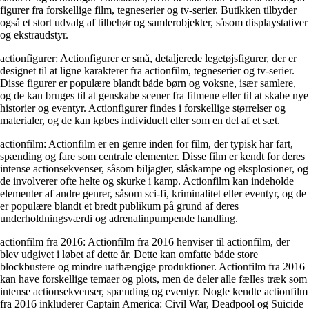
figurer fra forskellige film, tegneserier og tv-serier. Butikken tilbyder
også et stort udvalg af tilbehør og samlerobjekter, såsom displaystativer
og ekstraudstyr.
actionfigurer: Actionfigurer er små, detaljerede legetøjsfigurer, der er
designet til at ligne karakterer fra actionfilm, tegneserier og tv-serier.
Disse figurer er populære blandt både børn og voksne, især samlere,
og de kan bruges til at genskabe scener fra filmene eller til at skabe nye
historier og eventyr. Actionfigurer findes i forskellige størrelser og
materialer, og de kan købes individuelt eller som en del af et sæt.
actionfilm: Actionfilm er en genre inden for film, der typisk har fart,
spænding og fare som centrale elementer. Disse film er kendt for deres
intense actionsekvenser, såsom biljagter, slåskampe og eksplosioner, og
de involverer ofte helte og skurke i kamp. Actionfilm kan indeholde
elementer af andre genrer, såsom sci-fi, kriminalitet eller eventyr, og de
er populære blandt et bredt publikum på grund af deres
underholdningsværdi og adrenalinpumpende handling.
actionfilm fra 2016: Actionfilm fra 2016 henviser til actionfilm, der
blev udgivet i løbet af dette år. Dette kan omfatte både store
blockbustere og mindre uafhængige produktioner. Actionfilm fra 2016
kan have forskellige temaer og plots, men de deler alle fælles træk som
intense actionsekvenser, spænding og eventyr. Nogle kendte actionfilm
fra 2016 inkluderer Captain America: Civil War, Deadpool og Suicide