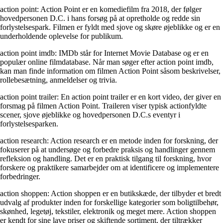
action point: Action Point er en komediefilm fra 2018, der følger
hovedpersonen D.C. i hans forsøg på at opretholde og redde sin
forlystelsespark. Filmen er fyldt med sjove og skøre øjeblikke og er en
underholdende oplevelse for publikum.
action point imdb: IMDb står for Internet Movie Database og er en
populær online filmdatabase. Når man søger efter action point imdb,
kan man finde information om filmen Action Point såsom beskrivelser,
rollebesætning, anmeldelser og trivia.
action point trailer: En action point trailer er en kort video, der giver en
forsmag på filmen Action Point. Traileren viser typisk actionfyldte
scener, sjove øjeblikke og hovedpersonen D.C.s eventyr i
forlystelsesparken.
action research: Action research er en metode inden for forskning, der
fokuserer på at undersøge og forbedre praksis og handlinger gennem
refleksion og handling. Det er en praktisk tilgang til forskning, hvor
forskere og praktikere samarbejder om at identificere og implementere
forbedringer.
action shoppen: Action shoppen er en butikskæde, der tilbyder et bredt
udvalg af produkter inden for forskellige kategorier som boligtilbehør,
skønhed, legetøj, tekstiler, elektronik og meget mere. Action shoppen
er kendt for sine lave priser og skiftende sortiment, der tiltrækker