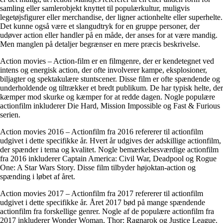
samling eller samlerobjekt knyttet til populærkultur, muligvis
legetøjsfigurer eller merchandise, der ligner actionhelte eller superhelte.
Det kunne også være et slangudtryk for en gruppe personer, der
udøver action eller handler på en måde, der anses for at være mandig.
Men manglen på detaljer begrænser en mere præcis beskrivelse.
Action movies – Action-film er en filmgenre, der er kendetegnet ved
intens og energisk action, der ofte involverer kampe, eksplosioner,
biljagter og spektakulære stuntscener. Disse film er ofte spændende og
underholdende og tiltrækker et bredt publikum. De har typisk helte, der
kæmper mod skurke og kæmper for at redde dagen. Nogle populære
actionfilm inkluderer Die Hard, Mission Impossible og Fast & Furious
serien.
Action movies 2016 – Actionfilm fra 2016 refererer til actionfilm
udgivet i dette specifikke år. Hvert år udgives der adskillige actionfilm,
der spænder i tema og kvalitet. Nogle bemærkelsesværdige actionfilm
fra 2016 inkluderer Captain America: Civil War, Deadpool og Rogue
One: A Star Wars Story. Disse film tilbyder højoktan-action og
spænding i løbet af året.
Action movies 2017 – Actionfilm fra 2017 refererer til actionfilm
udgivet i dette specifikke år. Året 2017 bød på mange spændende
actionfilm fra forskellige genrer. Nogle af de populære actionfilm fra
2017 inkluderer Wonder Woman, Thor: Ragnarok og Justice League.