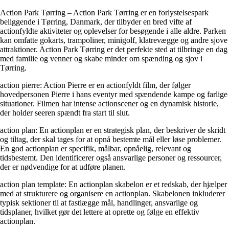
Action Park Tørring – Action Park Tørring er en forlystelsespark
beliggende i Tørring, Danmark, der tilbyder en bred vifte af
actionfyldte aktiviteter og oplevelser for besøgende i alle aldre. Parken
kan omfatte gokarts, trampoliner, minigolf, klatrevægge og andre sjove
attraktioner. Action Park Tørring er det perfekte sted at tilbringe en dag
med familie og venner og skabe minder om spænding og sjov i
Tørring.
action pierre: Action Pierre er en actionfyldt film, der følger
hovedpersonen Pierre i hans eventyr med spændende kampe og farlige
situationer. Filmen har intense actionscener og en dynamisk historie,
der holder seeren spændt fra start til slut.
action plan: En actionplan er en strategisk plan, der beskriver de skridt
og tiltag, der skal tages for at opnå bestemte mål eller løse problemer.
En god actionplan er specifik, målbar, opnåelig, relevant og
tidsbestemt. Den identificerer også ansvarlige personer og ressourcer,
der er nødvendige for at udføre planen.
action plan template: En actionplan skabelon er et redskab, der hjælper
med at strukturere og organisere en actionplan. Skabelonen inkluderer
typisk sektioner til at fastlægge mål, handlinger, ansvarlige og
tidsplaner, hvilket gør det lettere at oprette og følge en effektiv
actionplan.