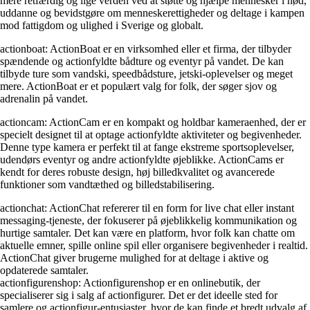
mere retfærdig og lige verden ved at støtte og hjælpe mennesker i nød,
uddanne og bevidstgøre om menneskerettigheder og deltage i kampen
mod fattigdom og ulighed i Sverige og globalt.
actionboat: ActionBoat er en virksomhed eller et firma, der tilbyder
spændende og actionfyldte bådture og eventyr på vandet. De kan
tilbyde ture som vandski, speedbådsture, jetski-oplevelser og meget
mere. ActionBoat er et populært valg for folk, der søger sjov og
adrenalin på vandet.
actioncam: ActionCam er en kompakt og holdbar kameraenhed, der er
specielt designet til at optage actionfyldte aktiviteter og begivenheder.
Denne type kamera er perfekt til at fange ekstreme sportsoplevelser,
udendørs eventyr og andre actionfyldte øjeblikke. ActionCams er
kendt for deres robuste design, høj billedkvalitet og avancerede
funktioner som vandtæthed og billedstabilisering.
actionchat: ActionChat refererer til en form for live chat eller instant
messaging-tjeneste, der fokuserer på øjeblikkelig kommunikation og
hurtige samtaler. Det kan være en platform, hvor folk kan chatte om
aktuelle emner, spille online spil eller organisere begivenheder i realtid.
ActionChat giver brugerne mulighed for at deltage i aktive og
opdaterede samtaler.
actionfigurenshop: Actionfigurenshop er en onlinebutik, der
specialiserer sig i salg af actionfigurer. Det er det ideelle sted for
samlere og actionfigur-entusiaster, hvor de kan finde et bredt udvalg af