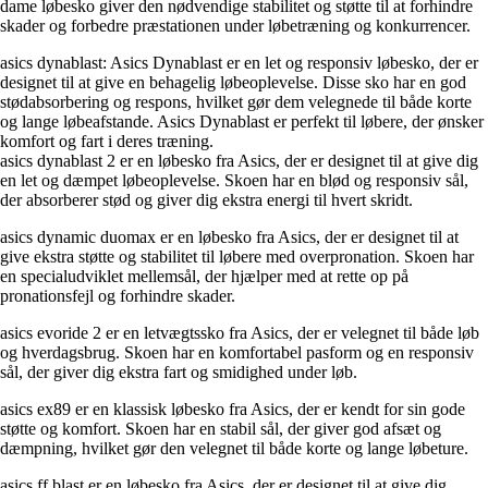
dame løbesko giver den nødvendige stabilitet og støtte til at forhindre
skader og forbedre præstationen under løbetræning og konkurrencer.
asics dynablast: Asics Dynablast er en let og responsiv løbesko, der er
designet til at give en behagelig løbeoplevelse. Disse sko har en god
stødabsorbering og respons, hvilket gør dem velegnede til både korte
og lange løbeafstande. Asics Dynablast er perfekt til løbere, der ønsker
komfort og fart i deres træning.
asics dynablast 2 er en løbesko fra Asics, der er designet til at give dig
en let og dæmpet løbeoplevelse. Skoen har en blød og responsiv sål,
der absorberer stød og giver dig ekstra energi til hvert skridt.
asics dynamic duomax er en løbesko fra Asics, der er designet til at
give ekstra støtte og stabilitet til løbere med overpronation. Skoen har
en specialudviklet mellemsål, der hjælper med at rette op på
pronationsfejl og forhindre skader.
asics evoride 2 er en letvægtssko fra Asics, der er velegnet til både løb
og hverdagsbrug. Skoen har en komfortabel pasform og en responsiv
sål, der giver dig ekstra fart og smidighed under løb.
asics ex89 er en klassisk løbesko fra Asics, der er kendt for sin gode
støtte og komfort. Skoen har en stabil sål, der giver god afsæt og
dæmpning, hvilket gør den velegnet til både korte og lange løbeture.
asics ff blast er en løbesko fra Asics, der er designet til at give dig