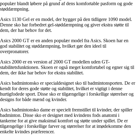
populær blandt løbere på grund af dens komfortable pasform og gode
støddæmpning.
Asics 1130 Gel er en model, der bygger på den tidligere 1090 model.
Denne sko har forbedret gel-støddæmpning og giver ekstra støtte til
dem, der har behov for det.
Asics 2000 GT er en anden populær model fra Asics. Skoen har en
god stabilitet og støddæmpning, hvilket gør den ideel til
overpronatorer.
Asics 2000 er en version af 2000 GT modellen uden GT-
stabilitetsfunktionen. Skoen er også meget komfortabel og egner sig til
dem, der ikke har behov for ekstra stabilitet.
Asics badmintonsko er specialdesignet sko til badmintonsporten. De er
kendt for deres gode støtte og stabilitet, hvilket er vigtigt i denne
hurtigfodede sport. Disse sko er tilgængelige i forskellige størrelser og
designs for både mænd og kvinder.
Asics badmintonsko dame er specielt fremstillet til kvinder, der spiller
badminton. Disse sko er designet med kvindens fods anatomi i
tankerne for at give maksimal komfort og støtte under spillet. De er
tilgængelige i forskellige farver og størrelser for at imødekomme den
enkelte kvindes præferencer.