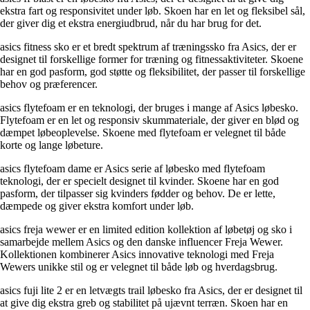
ekstra fart og responsivitet under løb. Skoen har en let og fleksibel sål,
der giver dig et ekstra energiudbrud, når du har brug for det.
asics fitness sko er et bredt spektrum af træningssko fra Asics, der er
designet til forskellige former for træning og fitnessaktiviteter. Skoene
har en god pasform, god støtte og fleksibilitet, der passer til forskellige
behov og præferencer.
asics flytefoam er en teknologi, der bruges i mange af Asics løbesko.
Flytefoam er en let og responsiv skummateriale, der giver en blød og
dæmpet løbeoplevelse. Skoene med flytefoam er velegnet til både
korte og lange løbeture.
asics flytefoam dame er Asics serie af løbesko med flytefoam
teknologi, der er specielt designet til kvinder. Skoene har en god
pasform, der tilpasser sig kvinders fødder og behov. De er lette,
dæmpede og giver ekstra komfort under løb.
asics freja wewer er en limited edition kollektion af løbetøj og sko i
samarbejde mellem Asics og den danske influencer Freja Wewer.
Kollektionen kombinerer Asics innovative teknologi med Freja
Wewers unikke stil og er velegnet til både løb og hverdagsbrug.
asics fuji lite 2 er en letvægts trail løbesko fra Asics, der er designet til
at give dig ekstra greb og stabilitet på ujævnt terræn. Skoen har en