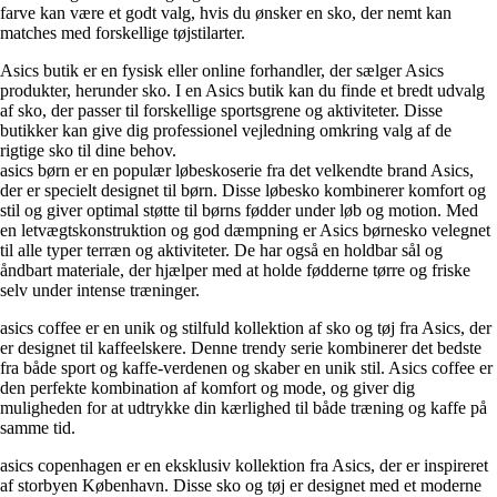
farve kan være et godt valg, hvis du ønsker en sko, der nemt kan
matches med forskellige tøjstilarter.
Asics butik er en fysisk eller online forhandler, der sælger Asics
produkter, herunder sko. I en Asics butik kan du finde et bredt udvalg
af sko, der passer til forskellige sportsgrene og aktiviteter. Disse
butikker kan give dig professionel vejledning omkring valg af de
rigtige sko til dine behov.
asics børn er en populær løbeskoserie fra det velkendte brand Asics,
der er specielt designet til børn. Disse løbesko kombinerer komfort og
stil og giver optimal støtte til børns fødder under løb og motion. Med
en letvægtskonstruktion og god dæmpning er Asics børnesko velegnet
til alle typer terræn og aktiviteter. De har også en holdbar sål og
åndbart materiale, der hjælper med at holde fødderne tørre og friske
selv under intense træninger.
asics coffee er en unik og stilfuld kollektion af sko og tøj fra Asics, der
er designet til kaffeelskere. Denne trendy serie kombinerer det bedste
fra både sport og kaffe-verdenen og skaber en unik stil. Asics coffee er
den perfekte kombination af komfort og mode, og giver dig
muligheden for at udtrykke din kærlighed til både træning og kaffe på
samme tid.
asics copenhagen er en eksklusiv kollektion fra Asics, der er inspireret
af storbyen København. Disse sko og tøj er designet med et moderne