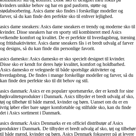
kvinders unikke behov og har en god pasform, støtte og
stødabsorbering. Asics dame sko findes i forskellige modeller og
farver, så du kan finde den perfekte sko til enhver lejlighed.
asics dame sneakers: Asics dame sneakers er trendy og moderne sko til
kvinder. Disse sneakers har en sporty stil kombineret med Asics
velkendte komfort og kvalitet. De er perfekte til hverdagsbrug, træning
og fritidsaktiviteter. Asics dame sneakers fås i et bredt udvalg af farver
og designs, så du kan finde din personlige favorit.
asics damesko: Asics damesko er sko specielt designet til kvinder.
Disse sko er kendt for deres høje kvalitet, komfort og holdbarhed.
Asics damesko er velegnede til både sportslige aktiviteter og
hverdagsbrug. De findes i mange forskellige modeller og farver, så du
kan finde den perfekte sko til dit behov og stil.
asics danmark: Asics er en populær sportsmærke, der er kendt for sine
højkvalitetsprodukter i Danmark. Asics tilbyder et bredt udvalg af sko,
tøj og tilbehør til både mænd, kvinder og børn. Uanset om du er en
ivrig løber eller bare søger komfortable og stilfulde sko, kan du finde
det i Asics sortiment i Danmark.
asics denmark: Asics Denmarks er en officiel distributør af Asics
produkter i Danmark. De tilbyder et bredt udvalg af sko, tøj og tilbehør
til både mænd, kvinder og børn. Asics Denmark fokuserer på at levere