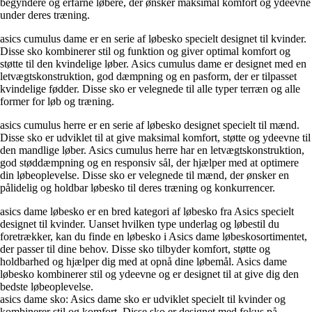
begyndere og erfarne løbere, der ønsker maksimal komfort og ydeevne
under deres træning.
asics cumulus dame er en serie af løbesko specielt designet til kvinder.
Disse sko kombinerer stil og funktion og giver optimal komfort og
støtte til den kvindelige løber. Asics cumulus dame er designet med en
letvægtskonstruktion, god dæmpning og en pasform, der er tilpasset
kvindelige fødder. Disse sko er velegnede til alle typer terræn og alle
former for løb og træning.
asics cumulus herre er en serie af løbesko designet specielt til mænd.
Disse sko er udviklet til at give maksimal komfort, støtte og ydeevne til
den mandlige løber. Asics cumulus herre har en letvægtskonstruktion,
god støddæmpning og en responsiv sål, der hjælper med at optimere
din løbeoplevelse. Disse sko er velegnede til mænd, der ønsker en
pålidelig og holdbar løbesko til deres træning og konkurrencer.
asics dame løbesko er en bred kategori af løbesko fra Asics specielt
designet til kvinder. Uanset hvilken type underlag og løbestil du
foretrækker, kan du finde en løbesko i Asics dame løbeskosortimentet,
der passer til dine behov. Disse sko tilbyder komfort, støtte og
holdbarhed og hjælper dig med at opnå dine løbemål. Asics dame
løbesko kombinerer stil og ydeevne og er designet til at give dig den
bedste løbeoplevelse.
asics dame sko: Asics dame sko er udviklet specielt til kvinder og
kombinerer stil og komfort. Disse sko er designet med fokus på