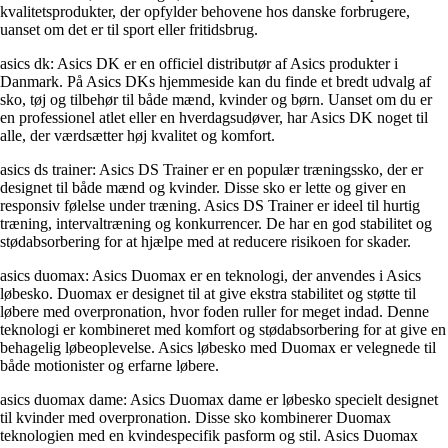
kvalitetsprodukter, der opfylder behovene hos danske forbrugere,
uanset om det er til sport eller fritidsbrug.
asics dk: Asics DK er en officiel distributør af Asics produkter i
Danmark. På Asics DKs hjemmeside kan du finde et bredt udvalg af
sko, tøj og tilbehør til både mænd, kvinder og børn. Uanset om du er
en professionel atlet eller en hverdagsudøver, har Asics DK noget til
alle, der værdsætter høj kvalitet og komfort.
asics ds trainer: Asics DS Trainer er en populær træningssko, der er
designet til både mænd og kvinder. Disse sko er lette og giver en
responsiv følelse under træning. Asics DS Trainer er ideel til hurtig
træning, intervaltræning og konkurrencer. De har en god stabilitet og
stødabsorbering for at hjælpe med at reducere risikoen for skader.
asics duomax: Asics Duomax er en teknologi, der anvendes i Asics
løbesko. Duomax er designet til at give ekstra stabilitet og støtte til
løbere med overpronation, hvor foden ruller for meget indad. Denne
teknologi er kombineret med komfort og stødabsorbering for at give en
behagelig løbeoplevelse. Asics løbesko med Duomax er velegnede til
både motionister og erfarne løbere.
asics duomax dame: Asics Duomax dame er løbesko specielt designet
til kvinder med overpronation. Disse sko kombinerer Duomax
teknologien med en kvindespecifik pasform og stil. Asics Duomax