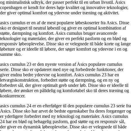
og minimalistisk udtryk, der passer perfekt til en urban livsstil. Asics
copenhagen er kendt for deres høje kvalitet og innovative teknologier,
der giver optimal komfort og ydeevne under træning og aktivitet.
asics cumulus er en af de mest populære løbeskoserier fra Asics. Disse
sko er designet til neutral løbestil og giver en optimal kombination af
støtte, dæmpning og komfort. Asics cumulus bruger avancerede
teknologier og materialer, der giver en perfekt pasform og en blød og
responsiv løbeoplevelse. Disse sko er velegnede til både korte og lange
løbeture og er ideelle til løbere, der søger komfort og ydeevne i en og
samme sko.
asics cumulus 23 er den nyeste version af Asics populære cumulus
serie. Disse sko er opdateret med nye og forbedrede funktioner, der
giver endnu bedre ydeevne og komfort. Asics cumulus 23 har en
letvægtskonstruktion, forbedret støtte og dæmpning, og en ny og
forbedret sål, der giver optimalt greb under løb. Disse sko er ideelle til
løbere, der ønsker en pålidelig og komfortabel sko til deres træning og
konkurrencer.
asics cumulus 24 er en efterfølger til den populære cumulus 23 serie fra
Asics. Disse sko har arvet de bedste egenskaber fra deres forgænger og
er yderligere forbedret med ny teknologi og materialer. Asics cumulus
24 har en blød og behagelig pasform, god støtte og en responsiv sål,
der giver en dynamisk løbeoplevelse. Disse sko er velegnede til både