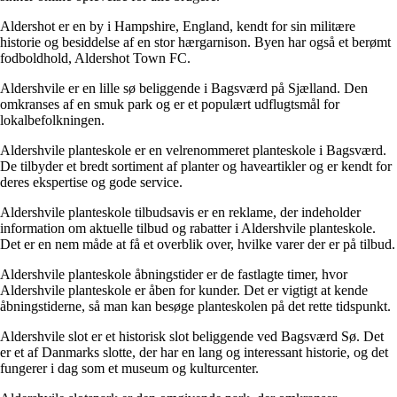
Aldershot er en by i Hampshire, England, kendt for sin militære
historie og besiddelse af en stor hærgarnison. Byen har også et berømt
fodboldhold, Aldershot Town FC.
Aldershvile er en lille sø beliggende i Bagsværd på Sjælland. Den
omkranses af en smuk park og er et populært udflugtsmål for
lokalbefolkningen.
Aldershvile planteskole er en velrenommeret planteskole i Bagsværd.
De tilbyder et bredt sortiment af planter og haveartikler og er kendt for
deres ekspertise og gode service.
Aldershvile planteskole tilbudsavis er en reklame, der indeholder
information om aktuelle tilbud og rabatter i Aldershvile planteskole.
Det er en nem måde at få et overblik over, hvilke varer der er på tilbud.
Aldershvile planteskole åbningstider er de fastlagte timer, hvor
Aldershvile planteskole er åben for kunder. Det er vigtigt at kende
åbningstiderne, så man kan besøge planteskolen på det rette tidspunkt.
Aldershvile slot er et historisk slot beliggende ved Bagsværd Sø. Det
er et af Danmarks slotte, der har en lang og interessant historie, og det
fungerer i dag som et museum og kulturcenter.