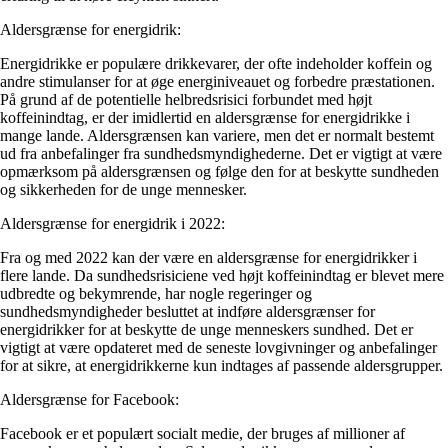
Aldersgrænse for energidrik:
Energidrikke er populære drikkevarer, der ofte indeholder koffein og
andre stimulanser for at øge energiniveauet og forbedre præstationen.
På grund af de potentielle helbredsrisici forbundet med højt
koffeinindtag, er der imidlertid en aldersgrænse for energidrikke i
mange lande. Aldersgrænsen kan variere, men det er normalt bestemt
ud fra anbefalinger fra sundhedsmyndighederne. Det er vigtigt at være
opmærksom på aldersgrænsen og følge den for at beskytte sundheden
og sikkerheden for de unge mennesker.
Aldersgrænse for energidrik i 2022:
Fra og med 2022 kan der være en aldersgrænse for energidrikker i
flere lande. Da sundhedsrisiciene ved højt koffeinindtag er blevet mere
udbredte og bekymrende, har nogle regeringer og
sundhedsmyndigheder besluttet at indføre aldersgrænser for
energidrikker for at beskytte de unge menneskers sundhed. Det er
vigtigt at være opdateret med de seneste lovgivninger og anbefalinger
for at sikre, at energidrikkerne kun indtages af passende aldersgrupper.
Aldersgrænse for Facebook:
Facebook er et populært socialt medie, der bruges af millioner af