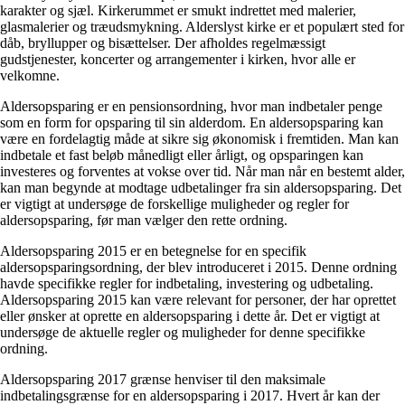
karakter og sjæl. Kirkerummet er smukt indrettet med malerier,
glasmalerier og træudsmykning. Alderslyst kirke er et populært sted for
dåb, bryllupper og bisættelser. Der afholdes regelmæssigt
gudstjenester, koncerter og arrangementer i kirken, hvor alle er
velkomne.
Aldersopsparing er en pensionsordning, hvor man indbetaler penge
som en form for opsparing til sin alderdom. En aldersopsparing kan
være en fordelagtig måde at sikre sig økonomisk i fremtiden. Man kan
indbetale et fast beløb månedligt eller årligt, og opsparingen kan
investeres og forventes at vokse over tid. Når man når en bestemt alder,
kan man begynde at modtage udbetalinger fra sin aldersopsparing. Det
er vigtigt at undersøge de forskellige muligheder og regler for
aldersopsparing, før man vælger den rette ordning.
Aldersopsparing 2015 er en betegnelse for en specifik
aldersopsparingsordning, der blev introduceret i 2015. Denne ordning
havde specifikke regler for indbetaling, investering og udbetaling.
Aldersopsparing 2015 kan være relevant for personer, der har oprettet
eller ønsker at oprette en aldersopsparing i dette år. Det er vigtigt at
undersøge de aktuelle regler og muligheder for denne specifikke
ordning.
Aldersopsparing 2017 grænse henviser til den maksimale
indbetalingsgrænse for en aldersopsparing i 2017. Hvert år kan der