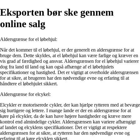
Eksporten bør ske gennem
online salg
Aldersgrænse for el løbehjul:
Når det kommer til el løbehjul, er der generelt en aldersgrænse for at
bruge dem. Dette skyldes, at el løbehjul kan være farlige og kræver en
vis grad af færdighed og ansvar. Aldersgrænsen for el løbehjul varierer
dog fra land til land og kan også afhænge af el løbehjulets
specifikationer og hastighed. Det er vigtigt at overholde aldersgrænsen
for at sikre, at brugeren har den nødvendige evne og erfaring til at
håndtere el løbehjulet sikkert.
Aldersgrænse for elcykel:
Elcykler er motoriserede cykler, der kan hjælpe rytteren med at bevæge
sig hurtigere og lettere. I mange lande er der en aldersgrænse for at
køre på elcykler, da de kan have højere hastigheder og kræve mere
kontrol end almindelige cykler. Aldersgrænsen kan variere afhængigt
af landet og elcyklens specifikationer. Det er vigtigt at respektere
aldersgrænsen for at sikre, at rytteren har den nødvendige evne og
erfaring til at køre elcyklen sikkert.