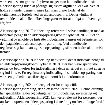
være en bestemt grænse for, hvor meget man kan indbetale til sin
aldersopsparing uden at pådrage sig ekstra afgifter eller skat. Ved at
holde sig under denne grænse kan man drage fordel af de
skattemæssige fordele ved en aldersopsparing. Det er vigtigt at
overholde de aktuelle indbetalingsgrænser for at undgå unødvendige
afgifter.
Aldersopsparing 2017 indbetaling refererer til selve handlingen med at
indbetale penge til en aldersopsparingskonto i løbet af 2017. Det er
vigtigt at overholde de fastsatte indbetalingsgrænser og betingelser for
den pågældende aldersopsparingsordning. Ved at indbetale
regelmæssigt kan man øge sin opsparing og sikre en bedre økonomisk
fremtid.
Aldersopsparing 2018 indbetaling henviser til det at indbetale penge til
en aldersopsparingskonto i løbet af 2018. Der kan være specifikke
regler og betingelser for indbetalinger i dette år, så det er vigtigt at sætte
sig ind i disse. En regelmæssig indbetaling til sin aldersopsparing kan
være en god måde at sikre sig økonomisk i alderdommen.
Aldersopsparing 2021 er betegnelsen for en specifik
aldersopsparingsordning, der blev introduceret i 2021. Denne ordning
har specifikke regler og betingelser for indbetaling, investering og
udbetaling. Aldersopsparing 2021 kan være relevant for personer, der
ønsker at oprette en aldersopsparing i dette år og ønsker at drage fordel