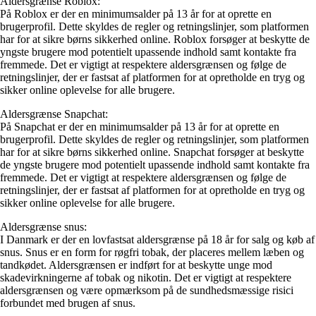
Aldersgrænse Roblox:
På Roblox er der en minimumsalder på 13 år for at oprette en
brugerprofil. Dette skyldes de regler og retningslinjer, som platformen
har for at sikre børns sikkerhed online. Roblox forsøger at beskytte de
yngste brugere mod potentielt upassende indhold samt kontakte fra
fremmede. Det er vigtigt at respektere aldersgrænsen og følge de
retningslinjer, der er fastsat af platformen for at opretholde en tryg og
sikker online oplevelse for alle brugere.
Aldersgrænse Snapchat:
På Snapchat er der en minimumsalder på 13 år for at oprette en
brugerprofil. Dette skyldes de regler og retningslinjer, som platformen
har for at sikre børns sikkerhed online. Snapchat forsøger at beskytte
de yngste brugere mod potentielt upassende indhold samt kontakte fra
fremmede. Det er vigtigt at respektere aldersgrænsen og følge de
retningslinjer, der er fastsat af platformen for at opretholde en tryg og
sikker online oplevelse for alle brugere.
Aldersgrænse snus:
I Danmark er der en lovfastsat aldersgrænse på 18 år for salg og køb af
snus. Snus er en form for røgfri tobak, der placeres mellem læben og
tandkødet. Aldersgrænsen er indført for at beskytte unge mod
skadevirkningerne af tobak og nikotin. Det er vigtigt at respektere
aldersgrænsen og være opmærksom på de sundhedsmæssige risici
forbundet med brugen af snus.