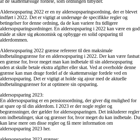
af de skattemæssige fordele, som ordningen tilbyder.
Aldersopsparing 2022 er en ny aldersopsparingsordning, der er blevet
indført i 2022. Det er vigtigt at undersøge de specifikke regler og
betingelser for denne ordning, da de kan variere fra tidligere
aldersopsparingsordninger. En aldersopsparing i 2022 kan være en god
måde at sikre sig økonomisk og opbygge en solid opsparing til
alderdommen.
Aldersopsparing 2022 grænse refererer til den maksimale
indbetalingsgrænse for en aldersopsparing i 2022. Der kan være fastsat
en grænse for, hvor meget man kan indbetale til sin aldersopsparing
uden at skulle betale ekstra afgifter eller skat. Ved at overholde denne
grænse kan man drage fordel af de skattemæssige fordele ved en
aldersopsparing. Det er vigtigt at holde sig ajour med de aktuelle
indbetalingsgrænser for at optimere sin opsparing.
aldersopsparing 2023:
En aldersopsparing er en pensionsordning, der giver dig mulighed for
at spare op til din alderdom. I 2023 er der nogle regler og
begrænsninger, der gælder for aldersopsparingen. Det inkluderer regler
om indbetalinger, skat og grænser for, hvor meget du kan indbetale. Du
kan læse mere om disse regler og få mere information om
aldersopsparing 2023 her.
aldersopsparing 2023 grænse: