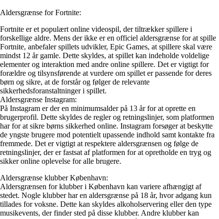
Aldersgrænse for Fortnite:
Fortnite er et populært online videospil, der tiltrækker spillere i
forskellige aldre. Mens der ikke er en officiel aldersgrænse for at spille
Fortnite, anbefaler spillets udvikler, Epic Games, at spillere skal være
mindst 12 år gamle. Dette skyldes, at spillet kan indeholde voldelige
elementer og interaktion med andre online spillere. Det er vigtigt for
forældre og tilsynsførende at vurdere om spillet er passende for deres
børn og sikre, at de forstår og følger de relevante
sikkerhedsforanstaltninger i spillet.
Aldersgrænse Instagram:
På Instagram er der en minimumsalder på 13 år for at oprette en
brugerprofil. Dette skyldes de regler og retningslinjer, som platformen
har for at sikre børns sikkerhed online. Instagram forsøger at beskytte
de yngste brugere mod potentielt upassende indhold samt kontakte fra
fremmede. Det er vigtigt at respektere aldersgrænsen og følge de
retningslinjer, der er fastsat af platformen for at opretholde en tryg og
sikker online oplevelse for alle brugere.
Aldersgrænse klubber København:
Aldersgrænsen for klubber i København kan variere afhængigt af
stedet. Nogle klubber har en aldersgrænse på 18 år, hvor adgang kun
tillades for voksne. Dette kan skyldes alkoholservering eller den type
musikevents, der finder sted på disse klubber. Andre klubber kan