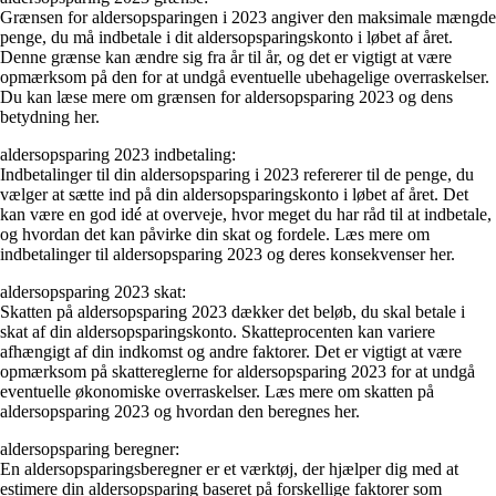
Grænsen for aldersopsparingen i 2023 angiver den maksimale mængde
penge, du må indbetale i dit aldersopsparingskonto i løbet af året.
Denne grænse kan ændre sig fra år til år, og det er vigtigt at være
opmærksom på den for at undgå eventuelle ubehagelige overraskelser.
Du kan læse mere om grænsen for aldersopsparing 2023 og dens
betydning her.
aldersopsparing 2023 indbetaling:
Indbetalinger til din aldersopsparing i 2023 refererer til de penge, du
vælger at sætte ind på din aldersopsparingskonto i løbet af året. Det
kan være en god idé at overveje, hvor meget du har råd til at indbetale,
og hvordan det kan påvirke din skat og fordele. Læs mere om
indbetalinger til aldersopsparing 2023 og deres konsekvenser her.
aldersopsparing 2023 skat:
Skatten på aldersopsparing 2023 dækker det beløb, du skal betale i
skat af din aldersopsparingskonto. Skatteprocenten kan variere
afhængigt af din indkomst og andre faktorer. Det er vigtigt at være
opmærksom på skattereglerne for aldersopsparing 2023 for at undgå
eventuelle økonomiske overraskelser. Læs mere om skatten på
aldersopsparing 2023 og hvordan den beregnes her.
aldersopsparing beregner:
En aldersopsparingsberegner er et værktøj, der hjælper dig med at
estimere din aldersopsparing baseret på forskellige faktorer som