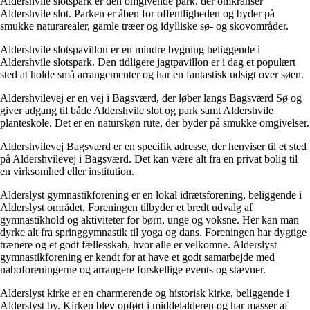
Aldershvile slotspark er den omgivende park, der omkranser
Aldershvile slot. Parken er åben for offentligheden og byder på
smukke naturarealer, gamle træer og idylliske sø- og skovområder.
Aldershvile slotspavillon er en mindre bygning beliggende i
Aldershvile slotspark. Den tidligere jagtpavillon er i dag et populært
sted at holde små arrangementer og har en fantastisk udsigt over søen.
Aldershvilevej er en vej i Bagsværd, der løber langs Bagsværd Sø og
giver adgang til både Aldershvile slot og park samt Aldershvile
planteskole. Det er en naturskøn rute, der byder på smukke omgivelser.
Aldershvilevej Bagsværd er en specifik adresse, der henviser til et sted
på Aldershvilevej i Bagsværd. Det kan være alt fra en privat bolig til
en virksomhed eller institution.
Alderslyst gymnastikforening er en lokal idrætsforening, beliggende i
Alderslyst området. Foreningen tilbyder et bredt udvalg af
gymnastikhold og aktiviteter for børn, unge og voksne. Her kan man
dyrke alt fra springgymnastik til yoga og dans. Foreningen har dygtige
trænere og et godt fællesskab, hvor alle er velkomne. Alderslyst
gymnastikforening er kendt for at have et godt samarbejde med
naboforeningerne og arrangere forskellige events og stævner.
Alderslyst kirke er en charmerende og historisk kirke, beliggende i
Alderslyst by. Kirken blev opført i middelalderen og har masser af