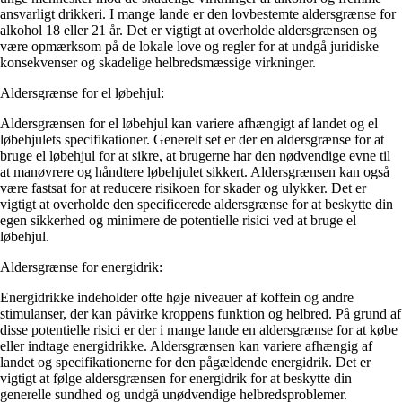
ansvarligt drikkeri. I mange lande er den lovbestemte aldersgrænse for
alkohol 18 eller 21 år. Det er vigtigt at overholde aldersgrænsen og
være opmærksom på de lokale love og regler for at undgå juridiske
konsekvenser og skadelige helbredsmæssige virkninger.
Aldersgrænse for el løbehjul:
Aldersgrænsen for el løbehjul kan variere afhængigt af landet og el
løbehjulets specifikationer. Generelt set er der en aldersgrænse for at
bruge el løbehjul for at sikre, at brugerne har den nødvendige evne til
at manøvrere og håndtere løbehjulet sikkert. Aldersgrænsen kan også
være fastsat for at reducere risikoen for skader og ulykker. Det er
vigtigt at overholde den specificerede aldersgrænse for at beskytte din
egen sikkerhed og minimere de potentielle risici ved at bruge el
løbehjul.
Aldersgrænse for energidrik:
Energidrikke indeholder ofte høje niveauer af koffein og andre
stimulanser, der kan påvirke kroppens funktion og helbred. På grund af
disse potentielle risici er der i mange lande en aldersgrænse for at købe
eller indtage energidrikke. Aldersgrænsen kan variere afhængig af
landet og specifikationerne for den pågældende energidrik. Det er
vigtigt at følge aldersgrænsen for energidrik for at beskytte din
generelle sundhed og undgå unødvendige helbredsproblemer.