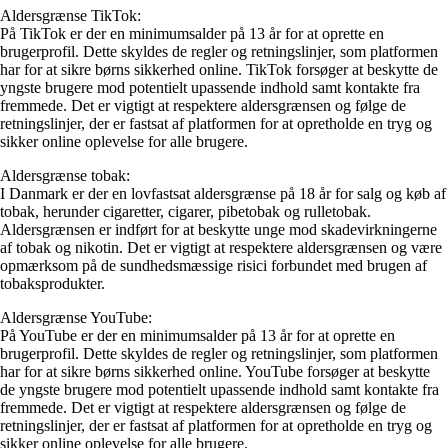
Aldersgrænse TikTok:
På TikTok er der en minimumsalder på 13 år for at oprette en
brugerprofil. Dette skyldes de regler og retningslinjer, som platformen
har for at sikre børns sikkerhed online. TikTok forsøger at beskytte de
yngste brugere mod potentielt upassende indhold samt kontakte fra
fremmede. Det er vigtigt at respektere aldersgrænsen og følge de
retningslinjer, der er fastsat af platformen for at opretholde en tryg og
sikker online oplevelse for alle brugere.
Aldersgrænse tobak:
I Danmark er der en lovfastsat aldersgrænse på 18 år for salg og køb af
tobak, herunder cigaretter, cigarer, pibetobak og rulletobak.
Aldersgrænsen er indført for at beskytte unge mod skadevirkningerne
af tobak og nikotin. Det er vigtigt at respektere aldersgrænsen og være
opmærksom på de sundhedsmæssige risici forbundet med brugen af
tobaksprodukter.
Aldersgrænse YouTube:
På YouTube er der en minimumsalder på 13 år for at oprette en
brugerprofil. Dette skyldes de regler og retningslinjer, som platformen
har for at sikre børns sikkerhed online. YouTube forsøger at beskytte
de yngste brugere mod potentielt upassende indhold samt kontakte fra
fremmede. Det er vigtigt at respektere aldersgrænsen og følge de
retningslinjer, der er fastsat af platformen for at opretholde en tryg og
sikker online oplevelse for alle brugere.