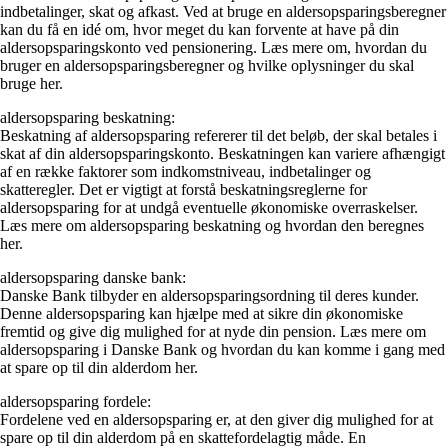
indbetalinger, skat og afkast. Ved at bruge en aldersopsparingsberegner
kan du få en idé om, hvor meget du kan forvente at have på din
aldersopsparingskonto ved pensionering. Læs mere om, hvordan du
bruger en aldersopsparingsberegner og hvilke oplysninger du skal
bruge her.
aldersopsparing beskatning:
Beskatning af aldersopsparing refererer til det beløb, der skal betales i
skat af din aldersopsparingskonto. Beskatningen kan variere afhængigt
af en række faktorer som indkomstniveau, indbetalinger og
skatteregler. Det er vigtigt at forstå beskatningsreglerne for
aldersopsparing for at undgå eventuelle økonomiske overraskelser.
Læs mere om aldersopsparing beskatning og hvordan den beregnes
her.
aldersopsparing danske bank:
Danske Bank tilbyder en aldersopsparingsordning til deres kunder.
Denne aldersopsparing kan hjælpe med at sikre din økonomiske
fremtid og give dig mulighed for at nyde din pension. Læs mere om
aldersopsparing i Danske Bank og hvordan du kan komme i gang med
at spare op til din alderdom her.
aldersopsparing fordele:
Fordelene ved en aldersopsparing er, at den giver dig mulighed for at
spare op til din alderdom på en skattefordelagtig måde. En