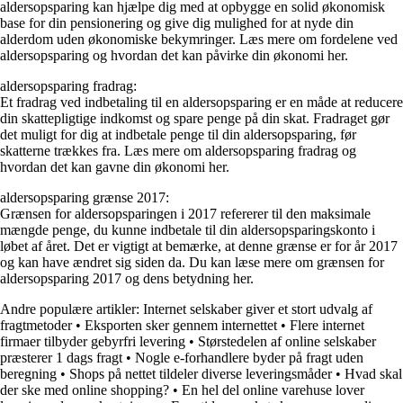
aldersopsparing kan hjælpe dig med at opbygge en solid økonomisk
base for din pensionering og give dig mulighed for at nyde din
alderdom uden økonomiske bekymringer. Læs mere om fordelene ved
aldersopsparing og hvordan det kan påvirke din økonomi her.
aldersopsparing fradrag:
Et fradrag ved indbetaling til en aldersopsparing er en måde at reducere
din skattepligtige indkomst og spare penge på din skat. Fradraget gør
det muligt for dig at indbetale penge til din aldersopsparing, før
skatterne trækkes fra. Læs mere om aldersopsparing fradrag og
hvordan det kan gavne din økonomi her.
aldersopsparing grænse 2017:
Grænsen for aldersopsparingen i 2017 refererer til den maksimale
mængde penge, du kunne indbetale til din aldersopsparingskonto i
løbet af året. Det er vigtigt at bemærke, at denne grænse er for år 2017
og kan have ændret sig siden da. Du kan læse mere om grænsen for
aldersopsparing 2017 og dens betydning her.
Andre populære artikler:
Internet selskaber giver et stort udvalg af
fragtmetoder
•
Eksporten sker gennem internettet
•
Flere internet
firmaer tilbyder gebyrfri levering
•
Størstedelen af online selskaber
præsterer 1 dags fragt
•
Nogle e-forhandlere byder på fragt uden
beregning
•
Shops på nettet tildeler diverse leveringsmåder
•
Hvad skal
der ske med online shopping?
•
En hel del online varehuse lover