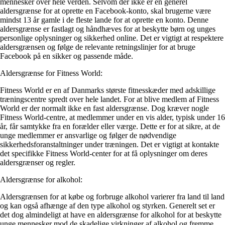
mennesker over hele verden. Selvom der ikke er en generel
aldersgrænse for at oprette en Facebook-konto, skal brugerne være
mindst 13 år gamle i de fleste lande for at oprette en konto. Denne
aldersgrænse er fastlagt og håndhæves for at beskytte børn og unges
personlige oplysninger og sikkerhed online. Det er vigtigt at respektere
aldersgrænsen og følge de relevante retningslinjer for at bruge
Facebook på en sikker og passende måde.
Aldersgrænse for Fitness World:
Fitness World er en af ​​Danmarks største fitnesskæder med adskillige
træningscentre spredt over hele landet. For at blive medlem af Fitness
World er der normalt ikke en fast aldersgrænse. Dog kræver nogle
Fitness World-centre, at medlemmer under en vis alder, typisk under 16
år, får samtykke fra en forælder eller værge. Dette er for at sikre, at de
unge medlemmer er ansvarlige og følger de nødvendige
sikkerhedsforanstaltninger under træningen. Det er vigtigt at kontakte
det specifikke Fitness World-center for at få oplysninger om deres
aldersgrænser og regler.
Aldersgrænse for alkohol:
Aldersgrænsen for at købe og forbruge alkohol varierer fra land til land
og kan også afhænge af den type alkohol og styrken. Generelt set er
det dog almindeligt at have en aldersgrænse for alkohol for at beskytte
unge mennesker mod de skadelige virkninger af alkohol og fremme