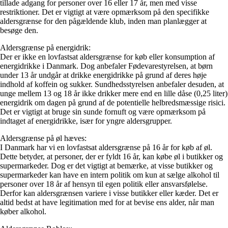
tillade adgang for personer over 16 eller 17 år, men med visse
restriktioner. Det er vigtigt at være opmærksom på den specifikke
aldersgrænse for den pågældende klub, inden man planlægger at
besøge den.
Aldersgrænse på energidrik:
Der er ikke en lovfastsat aldersgrænse for køb eller konsumption af
energidrikke i Danmark. Dog anbefaler Fødevarestyrelsen, at børn
under 13 år undgår at drikke energidrikke på grund af deres høje
indhold af koffein og sukker. Sundhedsstyrelsen anbefaler desuden, at
unge mellem 13 og 18 år ikke drikker mere end en lille dåse (0,25 liter)
energidrik om dagen på grund af de potentielle helbredsmæssige risici.
Det er vigtigt at bruge sin sunde fornuft og være opmærksom på
indtaget af energidrikke, især for yngre aldersgrupper.
Aldersgrænse på øl hæves:
I Danmark har vi en lovfastsat aldersgrænse på 16 år for køb af øl.
Dette betyder, at personer, der er fyldt 16 år, kan købe øl i butikker og
supermarkeder. Dog er det vigtigt at bemærke, at visse butikker og
supermarkeder kan have en intern politik om kun at sælge alkohol til
personer over 18 år af hensyn til egen politik eller ansvarsfølelse.
Derfor kan aldersgrænsen variere i visse butikker eller kæder. Det er
altid bedst at have legitimation med for at bevise ens alder, når man
køber alkohol.