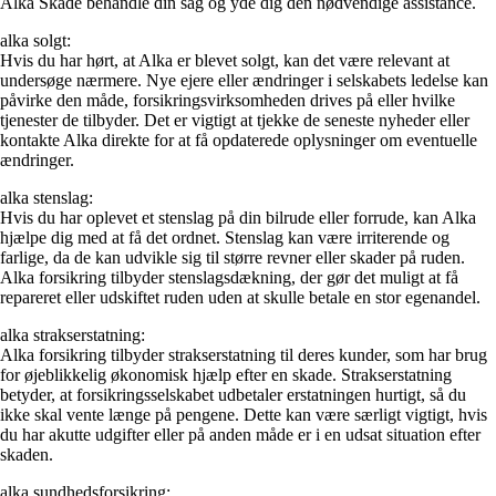
Alka Skade behandle din sag og yde dig den nødvendige assistance.
alka solgt:
Hvis du har hørt, at Alka er blevet solgt, kan det være relevant at
undersøge nærmere. Nye ejere eller ændringer i selskabets ledelse kan
påvirke den måde, forsikringsvirksomheden drives på eller hvilke
tjenester de tilbyder. Det er vigtigt at tjekke de seneste nyheder eller
kontakte Alka direkte for at få opdaterede oplysninger om eventuelle
ændringer.
alka stenslag:
Hvis du har oplevet et stenslag på din bilrude eller forrude, kan Alka
hjælpe dig med at få det ordnet. Stenslag kan være irriterende og
farlige, da de kan udvikle sig til større revner eller skader på ruden.
Alka forsikring tilbyder stenslagsdækning, der gør det muligt at få
repareret eller udskiftet ruden uden at skulle betale en stor egenandel.
alka strakserstatning:
Alka forsikring tilbyder strakserstatning til deres kunder, som har brug
for øjeblikkelig økonomisk hjælp efter en skade. Strakserstatning
betyder, at forsikringsselskabet udbetaler erstatningen hurtigt, så du
ikke skal vente længe på pengene. Dette kan være særligt vigtigt, hvis
du har akutte udgifter eller på anden måde er i en udsat situation efter
skaden.
alka sundhedsforsikring: