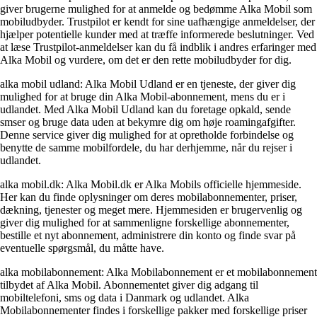
giver brugerne mulighed for at anmelde og bedømme Alka Mobil som
mobiludbyder. Trustpilot er kendt for sine uafhængige anmeldelser, der
hjælper potentielle kunder med at træffe informerede beslutninger. Ved
at læse Trustpilot-anmeldelser kan du få indblik i andres erfaringer med
Alka Mobil og vurdere, om det er den rette mobiludbyder for dig.
alka mobil udland: Alka Mobil Udland er en tjeneste, der giver dig
mulighed for at bruge din Alka Mobil-abonnement, mens du er i
udlandet. Med Alka Mobil Udland kan du foretage opkald, sende
smser og bruge data uden at bekymre dig om høje roamingafgifter.
Denne service giver dig mulighed for at opretholde forbindelse og
benytte de samme mobilfordele, du har derhjemme, når du rejser i
udlandet.
alka mobil.dk: Alka Mobil.dk er Alka Mobils officielle hjemmeside.
Her kan du finde oplysninger om deres mobilabonnementer, priser,
dækning, tjenester og meget mere. Hjemmesiden er brugervenlig og
giver dig mulighed for at sammenligne forskellige abonnementer,
bestille et nyt abonnement, administrere din konto og finde svar på
eventuelle spørgsmål, du måtte have.
alka mobilabonnement: Alka Mobilabonnement er et mobilabonnement
tilbydet af Alka Mobil. Abonnementet giver dig adgang til
mobiltelefoni, sms og data i Danmark og udlandet. Alka
Mobilabonnementer findes i forskellige pakker med forskellige priser