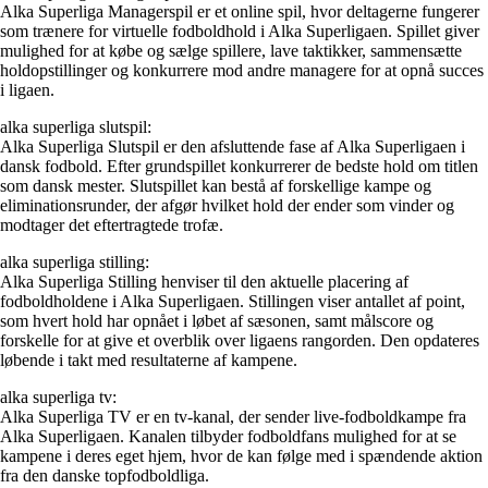
Alka Superliga Managerspil er et online spil, hvor deltagerne fungerer
som trænere for virtuelle fodboldhold i Alka Superligaen. Spillet giver
mulighed for at købe og sælge spillere, lave taktikker, sammensætte
holdopstillinger og konkurrere mod andre managere for at opnå succes
i ligaen.
alka superliga slutspil:
Alka Superliga Slutspil er den afsluttende fase af Alka Superligaen i
dansk fodbold. Efter grundspillet konkurrerer de bedste hold om titlen
som dansk mester. Slutspillet kan bestå af forskellige kampe og
eliminationsrunder, der afgør hvilket hold der ender som vinder og
modtager det eftertragtede trofæ.
alka superliga stilling:
Alka Superliga Stilling henviser til den aktuelle placering af
fodboldholdene i Alka Superligaen. Stillingen viser antallet af point,
som hvert hold har opnået i løbet af sæsonen, samt målscore og
forskelle for at give et overblik over ligaens rangorden. Den opdateres
løbende i takt med resultaterne af kampene.
alka superliga tv:
Alka Superliga TV er en tv-kanal, der sender live-fodboldkampe fra
Alka Superligaen. Kanalen tilbyder fodboldfans mulighed for at se
kampene i deres eget hjem, hvor de kan følge med i spændende aktion
fra den danske topfodboldliga.