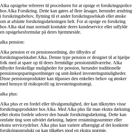
Alka opsigelse refererer til proceduren for at opsige et forsikringspolice
hos Alka Forsikring. Dette kan gøres af flere årsager, herunder ændring
i forsikringsbehov, flytning til et andet forsikringsselskab eller ønske
om at afslutte forsikringsdækningen helt. For at opsige en forsikring
hos Alka skal man normalt kontakte deres kundeservice eller udfylde
en opsigelsesformular på deres hjemmeside.
alka pension:
Alka pension er en pensionsordning, der tilbydes af
forsikringsselskabet Alka. Denne type pension er designet til at hjælpe
folk med at spare op til deres fremtidige pensionisttilværelse. Alka
tilbyder forskellige muligheder for pension, herunder traditionelle
pensionsopsparingsordninger og unit-linked investeringsmuligheder.
Disse pensionsprodukter kan tilpasses den enkeltes behov og ønsker
med hensyn til risikoprofil og investeringsstrategi.
alka plus:
Alka plus er en fordel eller tilvalgsmulighed, der kan tilknyttes visse
forsikringsprodukter hos Alka. Med Alka plus får man ekstra dækning
eller ekstra fordele udover den basale forsikringsdækning. Dette kan
omfatte ting som udvidet dækning, højere erstatningssummer eller
ekstra serviceydelser. Alka plus kan variere afhængigt af det konkrete
forsikringsprodukt og kan tilkøbes mod en ekstra præmie.