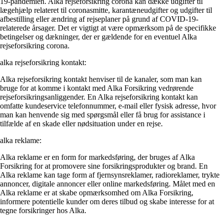
19-pandemien. Alka rejseforsikring corona kan dække udgifter til
lægehjælp relateret til coronasmitte, karantæneudgifter og udgifter til
afbestilling eller ændring af rejseplaner på grund af COVID-19-
relaterede årsager. Det er vigtigt at være opmærksom på de specifikke
betingelser og dækninger, der er gældende for en eventuel Alka
rejseforsikring corona.
alka rejseforsikring kontakt:
Alka rejseforsikring kontakt henviser til de kanaler, som man kan
bruge for at komme i kontakt med Alka Forsikring vedrørende
rejseforsikringsanliggender. En Alka rejseforsikring kontakt kan
omfatte kundeservice telefonnummer, e-mail eller fysisk adresse, hvor
man kan henvende sig med spørgsmål eller få brug for assistance i
tilfælde af en skade eller nødsituation under en rejse.
alka reklame:
Alka reklame er en form for markedsføring, der bruges af Alka
Forsikring for at promovere sine forsikringsprodukter og brand. En
Alka reklame kan tage form af fjernsynsreklamer, radioreklamer, trykte
annoncer, digitale annoncer eller online markedsføring. Målet med en
Alka reklame er at skabe opmærksomhed om Alka Forsikring,
informere potentielle kunder om deres tilbud og skabe interesse for at
tegne forsikringer hos Alka.