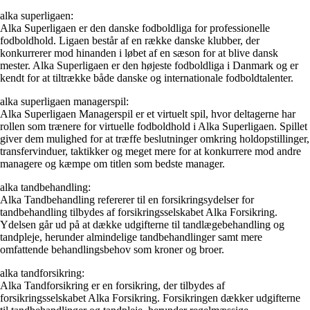
alka superligaen:
Alka Superligaen er den danske fodboldliga for professionelle
fodboldhold. Ligaen består af en række danske klubber, der
konkurrerer mod hinanden i løbet af en sæson for at blive dansk
mester. Alka Superligaen er den højeste fodboldliga i Danmark og er
kendt for at tiltrække både danske og internationale fodboldtalenter.
alka superligaen managerspil:
Alka Superligaen Managerspil er et virtuelt spil, hvor deltagerne har
rollen som trænere for virtuelle fodboldhold i Alka Superligaen. Spillet
giver dem mulighed for at træffe beslutninger omkring holdopstillinger,
transfervinduer, taktikker og meget mere for at konkurrere mod andre
managere og kæmpe om titlen som bedste manager.
alka tandbehandling:
Alka Tandbehandling refererer til en forsikringsydelser for
tandbehandling tilbydes af forsikringsselskabet Alka Forsikring.
Ydelsen går ud på at dække udgifterne til tandlægebehandling og
tandpleje, herunder almindelige tandbehandlinger samt mere
omfattende behandlingsbehov som kroner og broer.
alka tandforsikring:
Alka Tandforsikring er en forsikring, der tilbydes af
forsikringsselskabet Alka Forsikring. Forsikringen dækker udgifterne