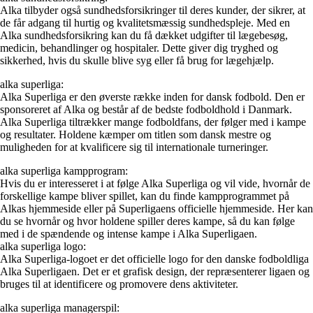
Alka tilbyder også sundhedsforsikringer til deres kunder, der sikrer, at
de får adgang til hurtig og kvalitetsmæssig sundhedspleje. Med en
Alka sundhedsforsikring kan du få dækket udgifter til lægebesøg,
medicin, behandlinger og hospitaler. Dette giver dig tryghed og
sikkerhed, hvis du skulle blive syg eller få brug for lægehjælp.
alka superliga:
Alka Superliga er den øverste række inden for dansk fodbold. Den er
sponsoreret af Alka og består af de bedste fodboldhold i Danmark.
Alka Superliga tiltrækker mange fodboldfans, der følger med i kampe
og resultater. Holdene kæmper om titlen som dansk mestre og
muligheden for at kvalificere sig til internationale turneringer.
alka superliga kampprogram:
Hvis du er interesseret i at følge Alka Superliga og vil vide, hvornår de
forskellige kampe bliver spillet, kan du finde kampprogrammet på
Alkas hjemmeside eller på Superligaens officielle hjemmeside. Her kan
du se hvornår og hvor holdene spiller deres kampe, så du kan følge
med i de spændende og intense kampe i Alka Superligaen.
alka superliga logo:
Alka Superliga-logoet er det officielle logo for den danske fodboldliga
Alka Superligaen. Det er et grafisk design, der repræsenterer ligaen og
bruges til at identificere og promovere dens aktiviteter.
alka superliga managerspil: