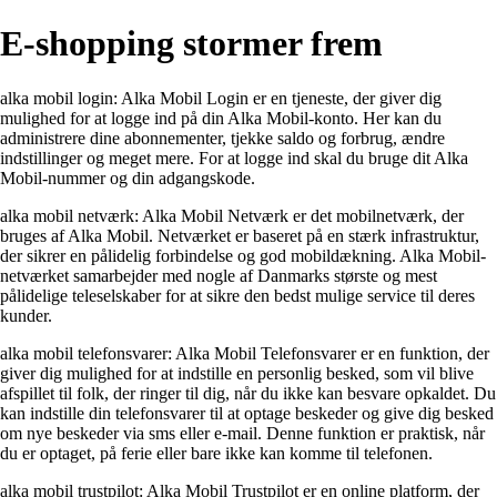
E-shopping stormer frem
alka mobil login: Alka Mobil Login er en tjeneste, der giver dig
mulighed for at logge ind på din Alka Mobil-konto. Her kan du
administrere dine abonnementer, tjekke saldo og forbrug, ændre
indstillinger og meget mere. For at logge ind skal du bruge dit Alka
Mobil-nummer og din adgangskode.
alka mobil netværk: Alka Mobil Netværk er det mobilnetværk, der
bruges af Alka Mobil. Netværket er baseret på en stærk infrastruktur,
der sikrer en pålidelig forbindelse og god mobildækning. Alka Mobil-
netværket samarbejder med nogle af Danmarks største og mest
pålidelige teleselskaber for at sikre den bedst mulige service til deres
kunder.
alka mobil telefonsvarer: Alka Mobil Telefonsvarer er en funktion, der
giver dig mulighed for at indstille en personlig besked, som vil blive
afspillet til folk, der ringer til dig, når du ikke kan besvare opkaldet. Du
kan indstille din telefonsvarer til at optage beskeder og give dig besked
om nye beskeder via sms eller e-mail. Denne funktion er praktisk, når
du er optaget, på ferie eller bare ikke kan komme til telefonen.
alka mobil trustpilot: Alka Mobil Trustpilot er en online platform, der