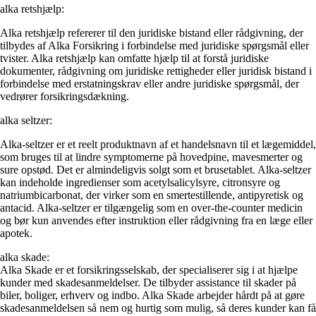
alka retshjælp:
Alka retshjælp refererer til den juridiske bistand eller rådgivning, der
tilbydes af Alka Forsikring i forbindelse med juridiske spørgsmål eller
tvister. Alka retshjælp kan omfatte hjælp til at forstå juridiske
dokumenter, rådgivning om juridiske rettigheder eller juridisk bistand i
forbindelse med erstatningskrav eller andre juridiske spørgsmål, der
vedrører forsikringsdækning.
alka seltzer:
Alka-seltzer er et reelt produktnavn af et handelsnavn til et lægemiddel,
som bruges til at lindre symptomerne på hovedpine, mavesmerter og
sure opstød. Det er almindeligvis solgt som et brusetablet. Alka-seltzer
kan indeholde ingredienser som acetylsalicylsyre, citronsyre og
natriumbicarbonat, der virker som en smertestillende, antipyretisk og
antacid. Alka-seltzer er tilgængelig som en over-the-counter medicin
og bør kun anvendes efter instruktion eller rådgivning fra en læge eller
apotek.
alka skade:
Alka Skade er et forsikringsselskab, der specialiserer sig i at hjælpe
kunder med skadesanmeldelser. De tilbyder assistance til skader på
biler, boliger, erhverv og indbo. Alka Skade arbejder hårdt på at gøre
skadesanmeldelsen så nem og hurtig som mulig, så deres kunder kan få