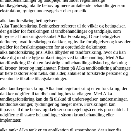
til tandbehandlinger og tandpleje, herunder regelmæssige
tandlægebesøg, akutte behov og mere omfattende behandlinger som
ekstraktion, røntgenundersøgelser eller protetik.
alka tandforsikring betingelser:
Alka Tandforsikring Betingelser refererer til de vilkår og betingelser,
der gælder for forsikringen af tandbehandlinger og tandpleje, som
tilbydes af forsikringsselskabet Alka Forsikring. Disse betingelser
definerer, hvad forsikringen dækker, og hvilke forpligtelser og krav der
gælder for forsikringstageren for at opretholde dækningen.
alka tandforsikring pris: Alka tilbyder en tandforsikring, hvor du kan
sikre dig mod de høje omkostninger ved tandbehandling. Med Alka
tandforsikring får du en fast årlig tandbehandlingstilskud og dækning
til kroner, broer og implantater. Prisen på Alka tandforsikring afhænger
af flere faktorer som f.eks. din alder, antallet af forsikrede personer og
eventuelle tilkøbte tillægsdækninger.
alka tandlægeforsikring: Alka tandlægeforsikring er en forsikring, der
dækker udgifter til tandbehandling hos tandlægen. Med Alka
tandlægeforsikring kan du få tilskud til undersøgelser, tandrensninger,
tandudtrækninger, fyldninger og meget mere. Forsikringen kan
tilpasses til dine behov og dækker som regel også en vis procentdel af
udgifterne til større behandlinger såsom kronebehandling eller
implantater.
alka tank: Alka tank er en applikation til smartphone, der giver dig