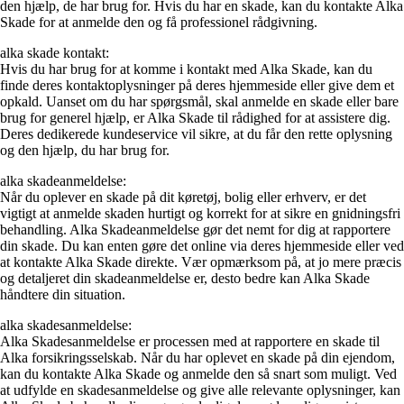
den hjælp, de har brug for. Hvis du har en skade, kan du kontakte Alka
Skade for at anmelde den og få professionel rådgivning.
alka skade kontakt:
Hvis du har brug for at komme i kontakt med Alka Skade, kan du
finde deres kontaktoplysninger på deres hjemmeside eller give dem et
opkald. Uanset om du har spørgsmål, skal anmelde en skade eller bare
brug for generel hjælp, er Alka Skade til rådighed for at assistere dig.
Deres dedikerede kundeservice vil sikre, at du får den rette oplysning
og den hjælp, du har brug for.
alka skadeanmeldelse:
Når du oplever en skade på dit køretøj, bolig eller erhverv, er det
vigtigt at anmelde skaden hurtigt og korrekt for at sikre en gnidningsfri
behandling. Alka Skadeanmeldelse gør det nemt for dig at rapportere
din skade. Du kan enten gøre det online via deres hjemmeside eller ved
at kontakte Alka Skade direkte. Vær opmærksom på, at jo mere præcis
og detaljeret din skadeanmeldelse er, desto bedre kan Alka Skade
håndtere din situation.
alka skadesanmeldelse:
Alka Skadesanmeldelse er processen med at rapportere en skade til
Alka forsikringsselskab. Når du har oplevet en skade på din ejendom,
kan du kontakte Alka Skade og anmelde den så snart som muligt. Ved
at udfylde en skadesanmeldelse og give alle relevante oplysninger, kan