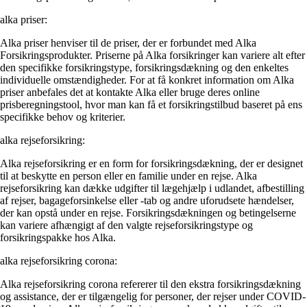
alka priser:
Alka priser henviser til de priser, der er forbundet med Alka
Forsikringsprodukter. Priserne på Alka forsikringer kan variere alt efter
den specifikke forsikringstype, forsikringsdækning og den enkeltes
individuelle omstændigheder. For at få konkret information om Alka
priser anbefales det at kontakte Alka eller bruge deres online
prisberegningstool, hvor man kan få et forsikringstilbud baseret på ens
specifikke behov og kriterier.
alka rejseforsikring:
Alka rejseforsikring er en form for forsikringsdækning, der er designet
til at beskytte en person eller en familie under en rejse. Alka
rejseforsikring kan dække udgifter til lægehjælp i udlandet, afbestilling
af rejser, bagageforsinkelse eller -tab og andre uforudsete hændelser,
der kan opstå under en rejse. Forsikringsdækningen og betingelserne
kan variere afhængigt af den valgte rejseforsikringstype og
forsikringspakke hos Alka.
alka rejseforsikring corona:
Alka rejseforsikring corona refererer til den ekstra forsikringsdækning
og assistance, der er tilgængelig for personer, der rejser under COVID-