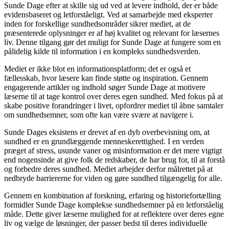
Sunde Dage efter at skille sig ud ved at levere indhold, der er både
evidensbaseret og letforståeligt. Ved at samarbejde med eksperter
inden for forskellige sundhedsområder sikrer mediet, at de
præsenterede oplysninger er af høj kvalitet og relevant for læsernes
liv. Denne tilgang gør det muligt for Sunde Dage at fungere som en
pålidelig kilde til information i en kompleks sundhedsverden.
Mediet er ikke blot en informationsplatform; det er også et
fællesskab, hvor læsere kan finde støtte og inspiration. Gennem
engagerende artikler og indhold søger Sunde Dage at motivere
læserne til at tage kontrol over deres egen sundhed. Med fokus på at
skabe positive forandringer i livet, opfordrer mediet til åbne samtaler
om sundhedsemner, som ofte kan være svære at navigere i.
Sunde Dages eksistens er drevet af en dyb overbevisning om, at
sundhed er en grundlæggende menneskerettighed. I en verden
præget af stress, usunde vaner og misinformation er det mere vigtigt
end nogensinde at give folk de redskaber, de har brug for, til at forstå
og forbedre deres sundhed. Mediet arbejder derfor målrettet på at
nedbryde barriererne for viden og gøre sundhed tilgængelig for alle.
Gennem en kombination af forskning, erfaring og historiefortælling
formidler Sunde Dage komplekse sundhedsemner på en letforståelig
måde. Dette giver læserne mulighed for at reflektere over deres egne
liv og vælge de løsninger, der passer bedst til deres individuelle