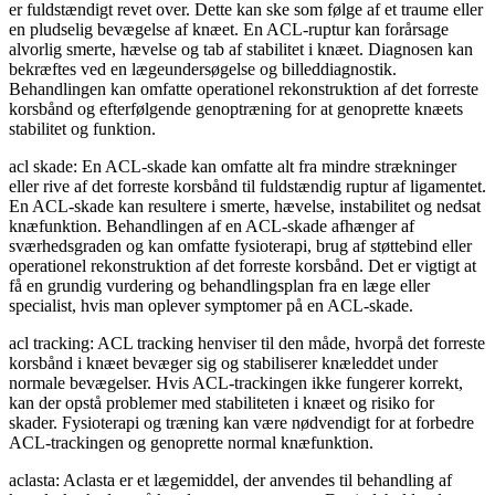
er fuldstændigt revet over. Dette kan ske som følge af et traume eller
en pludselig bevægelse af knæet. En ACL-ruptur kan forårsage
alvorlig smerte, hævelse og tab af stabilitet i knæet. Diagnosen kan
bekræftes ved en lægeundersøgelse og billeddiagnostik.
Behandlingen kan omfatte operationel rekonstruktion af det forreste
korsbånd og efterfølgende genoptræning for at genoprette knæets
stabilitet og funktion.
acl skade: En ACL-skade kan omfatte alt fra mindre strækninger
eller rive af det forreste korsbånd til fuldstændig ruptur af ligamentet.
En ACL-skade kan resultere i smerte, hævelse, instabilitet og nedsat
knæfunktion. Behandlingen af en ACL-skade afhænger af
sværhedsgraden og kan omfatte fysioterapi, brug af støttebind eller
operationel rekonstruktion af det forreste korsbånd. Det er vigtigt at
få en grundig vurdering og behandlingsplan fra en læge eller
specialist, hvis man oplever symptomer på en ACL-skade.
acl tracking: ACL tracking henviser til den måde, hvorpå det forreste
korsbånd i knæet bevæger sig og stabiliserer knæleddet under
normale bevægelser. Hvis ACL-trackingen ikke fungerer korrekt,
kan der opstå problemer med stabiliteten i knæet og risiko for
skader. Fysioterapi og træning kan være nødvendigt for at forbedre
ACL-trackingen og genoprette normal knæfunktion.
aclasta: Aclasta er et lægemiddel, der anvendes til behandling af