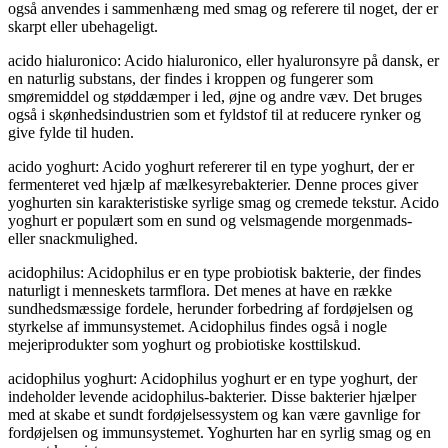
også anvendes i sammenhæng med smag og referere til noget, der er
skarpt eller ubehageligt.
acido hialuronico: Acido hialuronico, eller hyaluronsyre på dansk, er
en naturlig substans, der findes i kroppen og fungerer som
smøremiddel og støddæmper i led, øjne og andre væv. Det bruges
også i skønhedsindustrien som et fyldstof til at reducere rynker og
give fylde til huden.
acido yoghurt: Acido yoghurt refererer til en type yoghurt, der er
fermenteret ved hjælp af mælkesyrebakterier. Denne proces giver
yoghurten sin karakteristiske syrlige smag og cremede tekstur. Acido
yoghurt er populært som en sund og velsmagende morgenmads-
eller snackmulighed.
acidophilus: Acidophilus er en type probiotisk bakterie, der findes
naturligt i menneskets tarmflora. Det menes at have en række
sundhedsmæssige fordele, herunder forbedring af fordøjelsen og
styrkelse af immunsystemet. Acidophilus findes også i nogle
mejeriprodukter som yoghurt og probiotiske kosttilskud.
acidophilus yoghurt: Acidophilus yoghurt er en type yoghurt, der
indeholder levende acidophilus-bakterier. Disse bakterier hjælper
med at skabe et sundt fordøjelsessystem og kan være gavnlige for
fordøjelsen og immunsystemet. Yoghurten har en syrlig smag og en