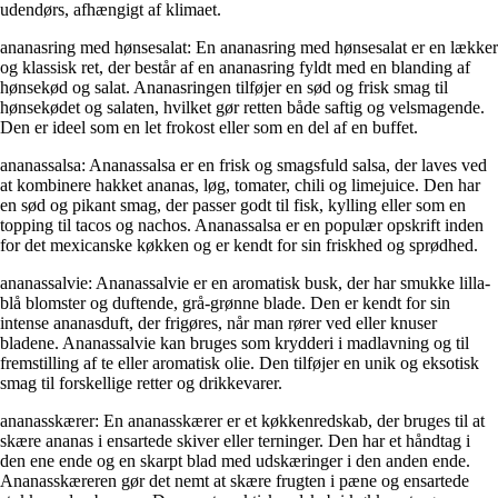
udendørs, afhængigt af klimaet.
ananasring med hønsesalat: En ananasring med hønsesalat er en lækker
og klassisk ret, der består af en ananasring fyldt med en blanding af
hønsekød og salat. Ananasringen tilføjer en sød og frisk smag til
hønsekødet og salaten, hvilket gør retten både saftig og velsmagende.
Den er ideel som en let frokost eller som en del af en buffet.
ananassalsa: Ananassalsa er en frisk og smagsfuld salsa, der laves ved
at kombinere hakket ananas, løg, tomater, chili og limejuice. Den har
en sød og pikant smag, der passer godt til fisk, kylling eller som en
topping til tacos og nachos. Ananassalsa er en populær opskrift inden
for det mexicanske køkken og er kendt for sin friskhed og sprødhed.
ananassalvie: Ananassalvie er en aromatisk busk, der har smukke lilla-
blå blomster og duftende, grå-grønne blade. Den er kendt for sin
intense ananasduft, der frigøres, når man rører ved eller knuser
bladene. Ananassalvie kan bruges som krydderi i madlavning og til
fremstilling af te eller aromatisk olie. Den tilføjer en unik og eksotisk
smag til forskellige retter og drikkevarer.
ananasskærer: En ananasskærer er et køkkenredskab, der bruges til at
skære ananas i ensartede skiver eller terninger. Den har et håndtag i
den ene ende og en skarpt blad med udskæringer i den anden ende.
Ananasskæreren gør det nemt at skære frugten i pæne og ensartede