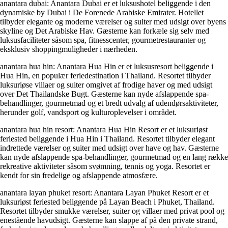
anantara dubai: Anantara Dubai er et luksushotel beliggende i den
dynamiske by Dubai i De Forenede Arabiske Emirater. Hotellet
tilbyder elegante og moderne værelser og suiter med udsigt over byens
skyline og Det Arabiske Hav. Gæsterne kan forkæle sig selv med
luksusfaciliteter såsom spa, fitnesscenter, gourmetrestauranter og
eksklusiv shoppingmuligheder i nærheden.
anantara hua hin: Anantara Hua Hin er et luksusresort beliggende i
Hua Hin, en populær feriedestination i Thailand. Resortet tilbyder
luksuriøse villaer og suiter omgivet af frodige haver og med udsigt
over Det Thailandske Bugt. Gæsterne kan nyde afslappende spa-
behandlinger, gourmetmad og et bredt udvalg af udendørsaktiviteter,
herunder golf, vandsport og kulturoplevelser i området.
anantara hua hin resort: Anantara Hua Hin Resort er et luksuriøst
feriested beliggende i Hua Hin i Thailand. Resortet tilbyder elegant
indrettede værelser og suiter med udsigt over have og hav. Gæsterne
kan nyde afslappende spa-behandlinger, gourmetmad og en lang række
rekreative aktiviteter såsom svømning, tennis og yoga. Resortet er
kendt for sin fredelige og afslappende atmosfære.
anantara layan phuket resort: Anantara Layan Phuket Resort er et
luksuriøst feriested beliggende på Layan Beach i Phuket, Thailand.
Resortet tilbyder smukke værelser, suiter og villaer med privat pool og
enestående havudsigt. Gæsterne kan slappe af på den private strand,