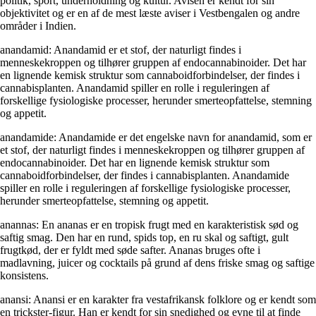
politik, sport, underholdning og kultur. Avisen er kendt for sin
objektivitet og er en af ​​de mest læste aviser i Vestbengalen og andre
områder i Indien.
anandamid: Anandamid er et stof, der naturligt findes i
menneskekroppen og tilhører gruppen af ​​endocannabinoider. Det har
en lignende kemisk struktur som cannaboidforbindelser, der findes i
cannabisplanten. Anandamid spiller en rolle i reguleringen af ​​
forskellige fysiologiske processer, herunder smerteopfattelse, stemning
og appetit.
anandamide: Anandamide er det engelske navn for anandamid, som er
et stof, der naturligt findes i menneskekroppen og tilhører gruppen af ​​
endocannabinoider. Det har en lignende kemisk struktur som
cannaboidforbindelser, der findes i cannabisplanten. Anandamide
spiller en rolle i reguleringen af ​​forskellige fysiologiske processer,
herunder smerteopfattelse, stemning og appetit.
anannas: En ananas er en tropisk frugt med en karakteristisk sød og
saftig smag. Den har en rund, spids top, en ru skal og saftigt, gult
frugtkød, der er fyldt med søde safter. Ananas bruges ofte i
madlavning, juicer og cocktails på grund af dens friske smag og saftige
konsistens.
anansi: Anansi er en karakter fra vestafrikansk folklore og er kendt som
en trickster-figur. Han er kendt for sin snedighed og evne til at finde