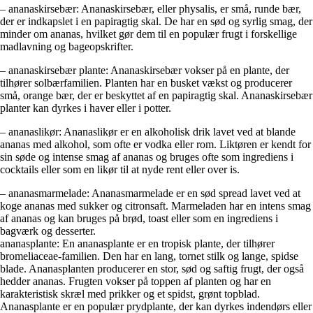
– ananaskirsebær: Ananaskirsebær, eller physalis, er små, runde bær,
der er indkapslet i en papiragtig skal. De har en sød og syrlig smag, der
minder om ananas, hvilket gør dem til en populær frugt i forskellige
madlavning og bageopskrifter.
– ananaskirsebær plante: Ananaskirsebær vokser på en plante, der
tilhører solbærfamilien. Planten har en busket vækst og producerer
små, orange bær, der er beskyttet af en papiragtig skal. Ananaskirsebær
planter kan dyrkes i haver eller i potter.
– ananaslikør: Ananaslikør er en alkoholisk drik lavet ved at blande
ananas med alkohol, som ofte er vodka eller rom. Liktøren er kendt for
sin søde og intense smag af ananas og bruges ofte som ingrediens i
cocktails eller som en likør til at nyde rent eller over is.
– ananasmarmelade: Ananasmarmelade er en sød spread lavet ved at
koge ananas med sukker og citronsaft. Marmeladen har en intens smag
af ananas og kan bruges på brød, toast eller som en ingrediens i
bagværk og desserter.
ananasplante: En ananasplante er en tropisk plante, der tilhører
bromeliaceae-familien. Den har en lang, tornet stilk og lange, spidse
blade. Ananasplanten producerer en stor, sød og saftig frugt, der også
hedder ananas. Frugten vokser på toppen af planten og har en
karakteristisk skræl med prikker og et spidst, grønt topblad.
Ananasplante er en populær prydplante, der kan dyrkes indendørs eller