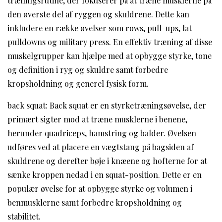
træningsrutine, der fokuserer på at træne musklerne på
den øverste del af ryggen og skuldrene. Dette kan
inkludere en række øvelser som rows, pull-ups, lat
pulldowns og military press. En effektiv træning af disse
muskelgrupper kan hjælpe med at opbygge styrke, tone
og definition i ryg og skuldre samt forbedre
kropsholdning og generel fysisk form.
back squat: Back squat er en styrketræningsøvelse, der
primært sigter mod at træne musklerne i benene,
herunder quadriceps, hamstring og balder. Øvelsen
udføres ved at placere en vægtstang på bagsiden af
skuldrene og derefter bøje i knæene og hofterne for at
sænke kroppen nedad i en squat-position. Dette er en
populær øvelse for at opbygge styrke og volumen i
benmusklerne samt forbedre kropsholdning og
stabilitet.