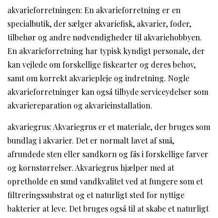
akvarieforretningen: En akvarieforretning er en
specialbutik, der sælger akvariefisk, akvarier, foder,
tilbehør og andre nødvendigheder til akvariehobbyen.
En akvarieforretning har typisk kyndigt personale, der
kan vejlede om forskellige fiskearter og deres behov,
samt om korrekt akvariepleje og indretning. Nogle
akvarieforretninger kan også tilbyde serviceydelser som
akvariereparation og akvarieinstallation.
akvariegrus: Akvariegrus er et materiale, der bruges som
bundlag i akvarier. Det er normalt lavet af små,
afrundede sten eller sandkorn og fås i forskellige farver
og kornstørrelser. Akvariegrus hjælper med at
opretholde en sund vandkvalitet ved at fungere som et
filtreringssubstrat og et naturligt sted for nyttige
bakterier at leve. Det bruges også til at skabe et naturligt