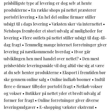
prisbilligste type af levering er dog selv at hente
produkterne
•
En række shops på nettet præsterer
portofri levering
•
En hel del online firmaer stiller
udsigt til 1 dags levering
•
Væksten sker via internettet
•
Netshops frembyder et stort udvalg af muligheder for
levering
•
Flere outlets på nettet stiller udsigt til dag-til-
dag fragt
•
Temmelig mange internet forretninger giver
levering på næstkommende hverdag
•
Hvor går
udviklingen hen med handel over nettet?
•
Den mest
prisbevidste leveringsmåde vil dog altid vise sig at være
at du selv henter produkterne
•
Eksport i fremtiden bør
ske gennem online salg
•
Online indkøb boomer
•
Indtil
flere e-firmaer tilbyder portofri fragt
•
Netkøb vokser
og vokser
•
Butikker på nettet yder et bredt udvalg af
former for fragt
•
Online forretninger giver diverse
leveringsudgaver
•
E-shopping vækster ekstremt
•