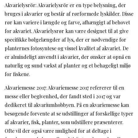
Akvarielysrör: Akvarielysrör er en type belysning, der
bruges i akvarier og består af rørformede lyskilder. Disse
rør kan variere i længde og farve, afhængigt af behovet
for akvariet. Akvarielysrør kan være designet til at give
specifikke bølgelængder af lys, der er nødvendige for
planternes fotosyntese og visuel kvalitet af akvariet. De
er almindeligt anvendt i akvarier, der ønsker at opnå en
naturlig og sund vækst af planter og et behageligt miljø
for fiskene.
Akvariemesse 2017: Akvariemesse 2017 refererer til en
messe eller begivenhed, der fandt sted i 2017 og var
dedikeret til akvariumhobbyen. På en akvariemesse kan
besøgende forvente at se udstillinger af forskellige typer
af akvarier, fisk, planter, som udstillere præsenterer.
Ofte vil der også være mulighed for at deltage i