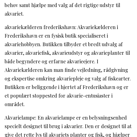
behov samt hjælpe med valg af det rigtige udstyr til
akvariet.
akvariekælderen frederikshavn: Akvariekælderen i
Frederikshavn er en fysisk butik specialiseret i
akvariehobbyen. Butikken tilbyder et bredt udvalg af
akvarier, akvariefisk, akvarieudstyr og akvarieplanter til
både begyndere og erfarne akvarieejere. I
Akvariekælderen kan man finde vejledning, rådgivning
og ekspertise omkring akvariepleje og valg af fiskearter.
Butikken er beliggende i hjertet af Frederikshavn og er
et populært stoppested for akvarie-entusiaster i
området.
Akvarielampe: En akvarielampe er en belysningsenhed
specielt designet til brug i akvarier. Den er designet til at
give det rette lys til akvariets planter og fisk, og hjælper