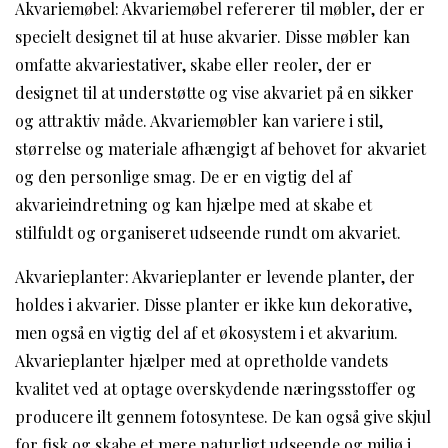
Akvariemøbel: Akvariemøbel refererer til møbler, der er
specielt designet til at huse akvarier. Disse møbler kan
omfatte akvariestativer, skabe eller reoler, der er
designet til at understøtte og vise akvariet på en sikker
og attraktiv måde. Akvariemøbler kan variere i stil,
størrelse og materiale afhængigt af behovet for akvariet
og den personlige smag. De er en vigtig del af
akvarieindretning og kan hjælpe med at skabe et
stilfuldt og organiseret udseende rundt om akvariet.
Akvarieplanter: Akvarieplanter er levende planter, der
holdes i akvarier. Disse planter er ikke kun dekorative,
men også en vigtig del af et økosystem i et akvarium.
Akvarieplanter hjælper med at opretholde vandets
kvalitet ved at optage overskydende næringsstoffer og
producere ilt gennem fotosyntese. De kan også give skjul
for fisk og skabe et mere naturligt udseende og miljø i