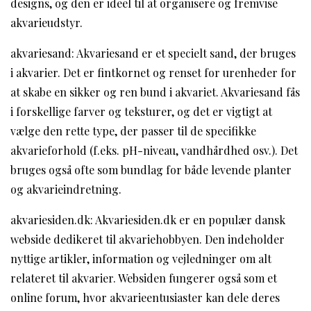
designs, og den er ideel til at organisere og fremvise
akvarieudstyr.
akvariesand: Akvariesand er et specielt sand, der bruges
i akvarier. Det er fintkornet og renset for urenheder for
at skabe en sikker og ren bund i akvariet. Akvariesand fås
i forskellige farver og teksturer, og det er vigtigt at
vælge den rette type, der passer til de specifikke
akvarieforhold (f.eks. pH-niveau, vandhårdhed osv.). Det
bruges også ofte som bundlag for både levende planter
og akvarieindretning.
akvariesiden.dk: Akvariesiden.dk er en populær dansk
webside dedikeret til akvariehobbyen. Den indeholder
nyttige artikler, information og vejledninger om alt
relateret til akvarier. Websiden fungerer også som et
online forum, hvor akvarieentusiaster kan dele deres