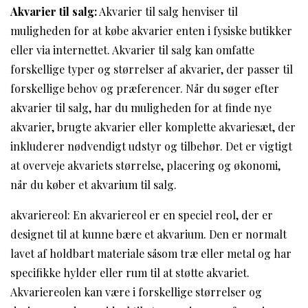
Akvarier til salg:
Akvarier til salg henviser til
muligheden for at købe akvarier enten i fysiske butikker
eller via internettet. Akvarier til salg kan omfatte
forskellige typer og størrelser af akvarier, der passer til
forskellige behov og præferencer. Når du søger efter
akvarier til salg, har du muligheden for at finde nye
akvarier, brugte akvarier eller komplette akvariesæt, der
inkluderer nødvendigt udstyr og tilbehør. Det er vigtigt
at overveje akvariets størrelse, placering og økonomi,
når du køber et akvarium til salg.
akvariereol: En akvariereol er en speciel reol, der er
designet til at kunne bære et akvarium. Den er normalt
lavet af holdbart materiale såsom træ eller metal og har
specifikke hylder eller rum til at støtte akvariet.
Akvariereolen kan være i forskellige størrelser og