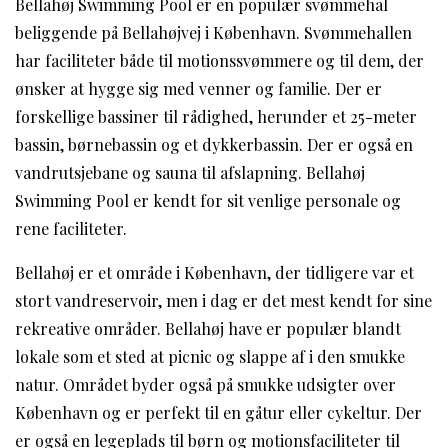
Bellahøj Swimming Pool er en populær svømmehal
beliggende på Bellahøjvej i København. Svømmehallen
har faciliteter både til motionssvømmere og til dem, der
ønsker at hygge sig med venner og familie. Der er
forskellige bassiner til rådighed, herunder et 25-meter
bassin, børnebassin og et dykkerbassin. Der er også en
vandrutsjebane og sauna til afslapning. Bellahøj
Swimming Pool er kendt for sit venlige personale og
rene faciliteter.
Bellahøj er et område i København, der tidligere var et
stort vandreservoir, men i dag er det mest kendt for sine
rekreative områder. Bellahøj have er populær blandt
lokale som et sted at picnic og slappe af i den smukke
natur. Området byder også på smukke udsigter over
København og er perfekt til en gåtur eller cykeltur. Der
er også en legeplads til børn og motionsfaciliteter til