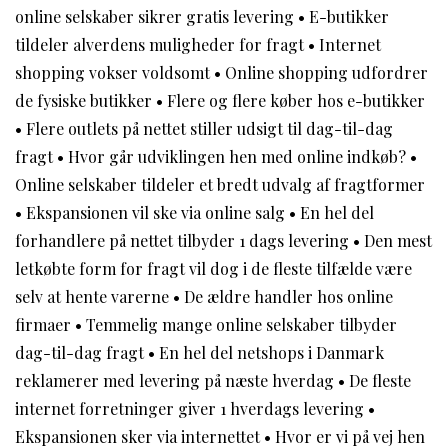
online selskaber sikrer gratis levering
•
E-butikker
tildeler alverdens muligheder for fragt
•
Internet
shopping vokser voldsomt
•
Online shopping udfordrer
de fysiske butikker
•
Flere og flere køber hos e-butikker
•
Flere outlets på nettet stiller udsigt til dag-til-dag
fragt
•
Hvor går udviklingen hen med online indkøb?
•
Online selskaber tildeler et bredt udvalg af fragtformer
•
Ekspansionen vil ske via online salg
•
En hel del
forhandlere på nettet tilbyder 1 dags levering
•
Den mest
letkøbte form for fragt vil dog i de fleste tilfælde være
selv at hente varerne
•
De ældre handler hos online
firmaer
•
Temmelig mange online selskaber tilbyder
dag-til-dag fragt
•
En hel del netshops i Danmark
reklamerer med levering på næste hverdag
•
De fleste
internet forretninger giver 1 hverdags levering
•
Ekspansionen sker via internettet
•
Hvor er vi på vej hen