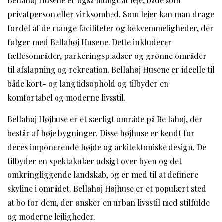
Bellahøj Husene er også muligt at leje, både som
privatperson eller virksomhed. Som lejer kan man drage
fordel af de mange faciliteter og bekvemmeligheder, der
følger med Bellahøj Husene. Dette inkluderer
fællesområder, parkeringspladser og grønne områder
til afslapning og rekreation. Bellahøj Husene er ideelle til
både kort- og langtidsophold og tilbyder en
komfortabel og moderne livsstil.
Bellahøj Højhuse er et særligt område på Bellahøj, der
består af høje bygninger. Disse højhuse er kendt for
deres imponerende højde og arkitektoniske design. De
tilbyder en spektakulær udsigt over byen og det
omkringliggende landskab, og er med til at definere
skyline i området. Bellahøj Højhuse er et populært sted
at bo for dem, der ønsker en urban livsstil med stilfulde
og moderne lejligheder.