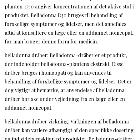
planten. D30 angiver koncentrationen af ​​det aktive stof i
produktet. Belladonna D30 bruges til behandling af
forskellige symptomer og lidelser, men det anbefales
altid at konsultere en læge eller en uddannet homeopat,
før man bruger denne form for medicin.
belladonna dråber: Belladonna-dråber er et produkt,
der indeholder belladonna-plantens ekstrakt. Disse
dråber bruges i homøopati og kan anvendes til
behandling af forskellige symptomer og lidelser. Det er
dog vigtigt at bemærke, at anvendelse af belladonna-
dråber bør ske under vejledning fra en læge eller en
uddannet homeopat.
belladonna dråber virkning: Virkningen af belladonna-
dråber kan variere afhængigt af den specifikke dosering
og individets reaktion på produktet. Belladonna-dråber