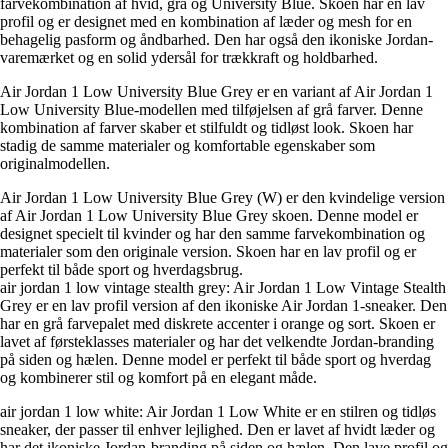
farvekombination af hvid, grå og University Blue. Skoen har en lav
profil og er designet med en kombination af læder og mesh for en
behagelig pasform og åndbarhed. Den har også den ikoniske Jordan-
varemærket og en solid ydersål for trækkraft og holdbarhed.
Air Jordan 1 Low University Blue Grey er en variant af Air Jordan 1
Low University Blue-modellen med tilføjelsen af grå farver. Denne
kombination af farver skaber et stilfuldt og tidløst look. Skoen har
stadig de samme materialer og komfortable egenskaber som
originalmodellen.
Air Jordan 1 Low University Blue Grey (W) er den kvindelige version
af Air Jordan 1 Low University Blue Grey skoen. Denne model er
designet specielt til kvinder og har den samme farvekombination og
materialer som den originale version. Skoen har en lav profil og er
perfekt til både sport og hverdagsbrug.
air jordan 1 low vintage stealth grey: Air Jordan 1 Low Vintage Stealth
Grey er en lav profil version af den ikoniske Air Jordan 1-sneaker. Den
har en grå farvepalet med diskrete accenter i orange og sort. Skoen er
lavet af førsteklasses materialer og har det velkendte Jordan-branding
på siden og hælen. Denne model er perfekt til både sport og hverdag
og kombinerer stil og komfort på en elegant måde.
air jordan 1 low white: Air Jordan 1 Low White er en stilren og tidløs
sneaker, der passer til enhver lejlighed. Den er lavet af hvidt læder og
har det ikoniske Jordan-branding på siden og hælen. Den lave profil og