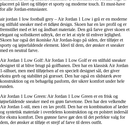
placeret på låret og tilføjer et sporty og moderne touch. Et must-have
for alle Jordan-entusiaster.
air jordan 1 low football grey – Air Jordan 1 Low i grå er en moderne
og stilfuld sneaker med et tidløst design. Skoen har en lav profil og er
fremstillet med et let og åndbart materiale. Den grå farve giver skoen et
elegant og sofistikeret udtryk, der er let at style til enhver lejlighed.
Skoen har også det ikoniske Air Jordan-logo på siden, der tilføjer et
sporty og iøjnefaldende element. Ideel til dem, der ønsker et sneaker
med en neutral farve.
Air Jordan 1 Low Golf: Air Jordan 1 Low Golf er en stilfuld sneaker
designet til at blive brugt på golfbanen. Den har en klassisk Air Jordan
1-silhuet, men med tilføjelsen af en specielt designet sål, der giver
ekstra greb og stabilitet på græsset. Den har også en slidstærk øvre
konstruktion og en behagelig pasform, der sikrer komfort under hele
runden.
Air Jordan 1 Low Green: Air Jordan 1 Low Green er en frisk og
iøjnefaldende sneaker med en grøn farvetone. Den har den velkendte
Air Jordan 1-stil, men i en lav profil. Den har en kombination af læder
og syntetisk materiale i overdelens konstruktion og en polstret indersål
for ekstra komfort. Den grønne farve gør den til det perfekte valg for
dem, der ønsker at tilføje et strejf af farve til deres outfit.