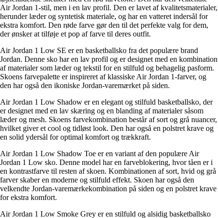
Air Jordan 1-stil, men i en lav profil. Den er lavet af kvalitetsmaterialer,
herunder læder og syntetisk materiale, og har en vatteret indersål for
ekstra komfort. Den røde farve gør den til det perfekte valg for dem,
der ønsker at tilføje et pop af farve til deres outfit.
Air Jordan 1 Low SE er en basketballsko fra det populære brand
Jordan. Denne sko har en lav profil og er designet med en kombination
af materialer som læder og tekstil for en stilfuld og behagelig pasform.
Skoens farvepalette er inspireret af klassiske Air Jordan 1-farver, og
den har også den ikoniske Jordan-varemærket på siden.
Air Jordan 1 Low Shadow er en elegant og stilfuld basketballsko, der
er designet med en lav skæring og en blanding af materialer såsom
læder og mesh. Skoens farvekombination består af sort og grå nuancer,
hvilket giver et cool og tidløst look. Den har også en polstret krave og
en solid ydersål for optimal komfort og trækkraft.
Air Jordan 1 Low Shadow Toe er en variant af den populære Air
Jordan 1 Low sko. Denne model har en farveblokering, hvor tåen er i
en kontrastfarve til resten af skoen. Kombinationen af sort, hvid og grå
farver skaber en moderne og stilfuld effekt. Skoen har også den
velkendte Jordan-varemærkekombination på siden og en polstret krave
for ekstra komfort.
Air Jordan 1 Low Smoke Grey er en stilfuld og alsidig basketballsko