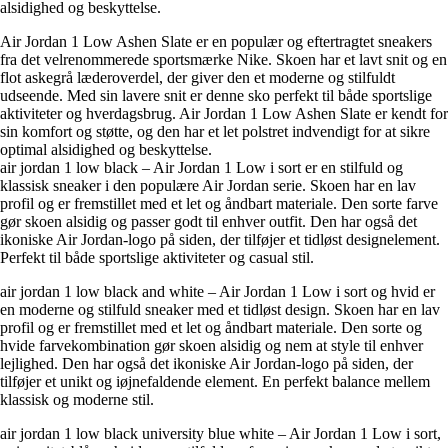
alsidighed og beskyttelse.
Air Jordan 1 Low Ashen Slate er en populær og eftertragtet sneakers
fra det velrenommerede sportsmærke Nike. Skoen har et lavt snit og en
flot askegrå læderoverdel, der giver den et moderne og stilfuldt
udseende. Med sin lavere snit er denne sko perfekt til både sportslige
aktiviteter og hverdagsbrug. Air Jordan 1 Low Ashen Slate er kendt for
sin komfort og støtte, og den har et let polstret indvendigt for at sikre
optimal alsidighed og beskyttelse.
air jordan 1 low black – Air Jordan 1 Low i sort er en stilfuld og
klassisk sneaker i den populære Air Jordan serie. Skoen har en lav
profil og er fremstillet med et let og åndbart materiale. Den sorte farve
gør skoen alsidig og passer godt til enhver outfit. Den har også det
ikoniske Air Jordan-logo på siden, der tilføjer et tidløst designelement.
Perfekt til både sportslige aktiviteter og casual stil.
air jordan 1 low black and white – Air Jordan 1 Low i sort og hvid er
en moderne og stilfuld sneaker med et tidløst design. Skoen har en lav
profil og er fremstillet med et let og åndbart materiale. Den sorte og
hvide farvekombination gør skoen alsidig og nem at style til enhver
lejlighed. Den har også det ikoniske Air Jordan-logo på siden, der
tilføjer et unikt og iøjnefaldende element. En perfekt balance mellem
klassisk og moderne stil.
air jordan 1 low black university blue white – Air Jordan 1 Low i sort,