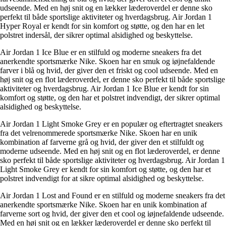
udseende. Med en høj snit og en lækker læderoverdel er denne sko
perfekt til både sportslige aktiviteter og hverdagsbrug. Air Jordan 1
Hyper Royal er kendt for sin komfort og støtte, og den har en let
polstret indersål, der sikrer optimal alsidighed og beskyttelse.
Air Jordan 1 Ice Blue er en stilfuld og moderne sneakers fra det
anerkendte sportsmærke Nike. Skoen har en smuk og iøjnefaldende
farver i blå og hvid, der giver den et friskt og cool udseende. Med en
høj snit og en flot læderoverdel, er denne sko perfekt til både sportslige
aktiviteter og hverdagsbrug. Air Jordan 1 Ice Blue er kendt for sin
komfort og støtte, og den har et polstret indvendigt, der sikrer optimal
alsidighed og beskyttelse.
Air Jordan 1 Light Smoke Grey er en populær og eftertragtet sneakers
fra det velrenommerede sportsmærke Nike. Skoen har en unik
kombination af farverne grå og hvid, der giver den et stilfuldt og
moderne udseende. Med en høj snit og en flot læderoverdel, er denne
sko perfekt til både sportslige aktiviteter og hverdagsbrug. Air Jordan 1
Light Smoke Grey er kendt for sin komfort og støtte, og den har et
polstret indvendigt for at sikre optimal alsidighed og beskyttelse.
Air Jordan 1 Lost and Found er en stilfuld og moderne sneakers fra det
anerkendte sportsmærke Nike. Skoen har en unik kombination af
farverne sort og hvid, der giver den et cool og iøjnefaldende udseende.
Med en høj snit og en lækker læderoverdel er denne sko perfekt til