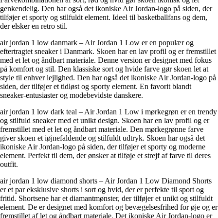
genkendelig. Den har også det ikoniske Air Jordan-logo på siden, der
tilføjer et sporty og stilfuldt element. Ideel til basketballfans og dem,
der elsker en retro stil.
air jordan 1 low danmark – Air Jordan 1 Low er en populær og
eftertragtet sneaker i Danmark. Skoen har en lav profil og er fremstillet
med et let og åndbart materiale. Denne version er designet med fokus
på komfort og stil. Den klassiske sort og hvide farve gør skoen let at
style til enhver lejlighed. Den har også det ikoniske Air Jordan-logo på
siden, der tilføjer et tidløst og sporty element. En favorit blandt
sneaker-entusiaster og modebevidste danskere.
air jordan 1 low dark teal – Air Jordan 1 Low i mørkegrøn er en trendy
og stilfuld sneaker med et unikt design. Skoen har en lav profil og er
fremstillet med et let og åndbart materiale. Den mørkegrønne farve
giver skoen et iøjnefaldende og stilfuldt udtryk. Skoen har også det
ikoniske Air Jordan-logo på siden, der tilføjer et sporty og moderne
element. Perfekt til dem, der ønsker at tilføje et strejf af farve til deres
outfit.
air jordan 1 low diamond shorts – Air Jordan 1 Low Diamond Shorts
er et par eksklusive shorts i sort og hvid, der er perfekte til sport og
fritid. Shortsene har et diamantmønster, der tilføjer et unikt og stilfuldt
element. De er designet med komfort og bevægelsesfrihed for øje og er
fremstillet af let og åndbart materiale. Det ikoniske Air Jordan-logo er