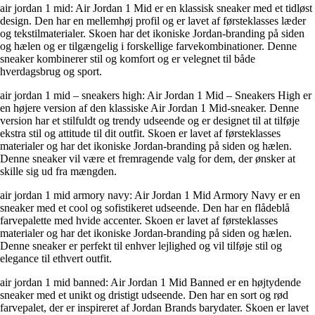
air jordan 1 mid: Air Jordan 1 Mid er en klassisk sneaker med et tidløst
design. Den har en mellemhøj profil og er lavet af førsteklasses læder
og tekstilmaterialer. Skoen har det ikoniske Jordan-branding på siden
og hælen og er tilgængelig i forskellige farvekombinationer. Denne
sneaker kombinerer stil og komfort og er velegnet til både
hverdagsbrug og sport.
air jordan 1 mid – sneakers high: Air Jordan 1 Mid – Sneakers High er
en højere version af den klassiske Air Jordan 1 Mid-sneaker. Denne
version har et stilfuldt og trendy udseende og er designet til at tilføje
ekstra stil og attitude til dit outfit. Skoen er lavet af førsteklasses
materialer og har det ikoniske Jordan-branding på siden og hælen.
Denne sneaker vil være et fremragende valg for dem, der ønsker at
skille sig ud fra mængden.
air jordan 1 mid armory navy: Air Jordan 1 Mid Armory Navy er en
sneaker med et cool og sofistikeret udseende. Den har en flådeblå
farvepalette med hvide accenter. Skoen er lavet af førsteklasses
materialer og har det ikoniske Jordan-branding på siden og hælen.
Denne sneaker er perfekt til enhver lejlighed og vil tilføje stil og
elegance til ethvert outfit.
air jordan 1 mid banned: Air Jordan 1 Mid Banned er en højtydende
sneaker med et unikt og dristigt udseende. Den har en sort og rød
farvepalet, der er inspireret af Jordan Brands barydater. Skoen er lavet