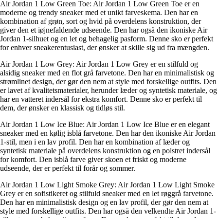
Air Jordan 1 Low Green Toe: Air Jordan 1 Low Green Toe er en
moderne og trendy sneaker med et unikt farveskema. Den har en
kombination af grøn, sort og hvid på overdelens konstruktion, der
giver den et iøjnefaldende udseende. Den har også den ikoniske Air
Jordan 1-silhuet og en let og behagelig pasform. Denne sko er perfekt
for enhver sneakerentusiast, der ønsker at skille sig ud fra mængden.
Air Jordan 1 Low Grey: Air Jordan 1 Low Grey er en stilfuld og
alsidig sneaker med en flot grå farvetone. Den har en minimalistisk og
strømlinet design, der gør den nem at style med forskellige outfits. Den
er lavet af kvalitetsmaterialer, herunder læder og syntetisk materiale, og
har en vatteret indersål for ekstra komfort. Denne sko er perfekt til
dem, der ønsker en klassisk og tidløs stil.
Air Jordan 1 Low Ice Blue: Air Jordan 1 Low Ice Blue er en elegant
sneaker med en kølig isblå farvetone. Den har den ikoniske Air Jordan
1-stil, men i en lav profil. Den har en kombination af læder og
syntetisk materiale på overdelens konstruktion og en polstret indersål
for komfort. Den isblå farve giver skoen et friskt og moderne
udseende, der er perfekt til forår og sommer.
Air Jordan 1 Low Light Smoke Grey: Air Jordan 1 Low Light Smoke
Grey er en sofistikeret og stilfuld sneaker med en let røggrå farvetone.
Den har en minimalistisk design og en lav profil, der gør den nem at
style med forskellige outfits. Den har også den velkendte Air Jordan 1-