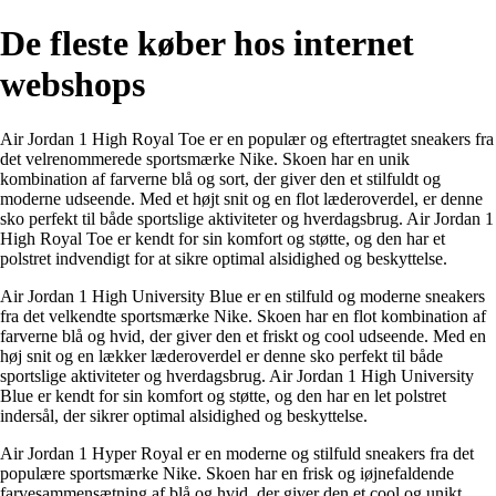
De fleste køber hos internet
webshops
Air Jordan 1 High Royal Toe er en populær og eftertragtet sneakers fra
det velrenommerede sportsmærke Nike. Skoen har en unik
kombination af farverne blå og sort, der giver den et stilfuldt og
moderne udseende. Med et højt snit og en flot læderoverdel, er denne
sko perfekt til både sportslige aktiviteter og hverdagsbrug. Air Jordan 1
High Royal Toe er kendt for sin komfort og støtte, og den har et
polstret indvendigt for at sikre optimal alsidighed og beskyttelse.
Air Jordan 1 High University Blue er en stilfuld og moderne sneakers
fra det velkendte sportsmærke Nike. Skoen har en flot kombination af
farverne blå og hvid, der giver den et friskt og cool udseende. Med en
høj snit og en lækker læderoverdel er denne sko perfekt til både
sportslige aktiviteter og hverdagsbrug. Air Jordan 1 High University
Blue er kendt for sin komfort og støtte, og den har en let polstret
indersål, der sikrer optimal alsidighed og beskyttelse.
Air Jordan 1 Hyper Royal er en moderne og stilfuld sneakers fra det
populære sportsmærke Nike. Skoen har en frisk og iøjnefaldende
farvesammensætning af blå og hvid, der giver den et cool og unikt