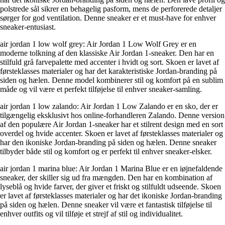
polstrede sål sikrer en behagelig pasform, mens de perforerede detaljer
sørger for god ventilation. Denne sneaker er et must-have for enhver
sneaker-entusiast.
air jordan 1 low wolf grey: Air Jordan 1 Low Wolf Grey er en
moderne tolkning af den klassiske Air Jordan 1-sneaker. Den har en
stilfuld grå farvepalette med accenter i hvidt og sort. Skoen er lavet af
førsteklasses materialer og har det karakteristiske Jordan-branding på
siden og hælen. Denne model kombinerer stil og komfort på en sublim
måde og vil være et perfekt tilføjelse til enhver sneaker-samling.
air jordan 1 low zalando: Air Jordan 1 Low Zalando er en sko, der er
tilgængelig eksklusivt hos online-forhandleren Zalando. Denne version
af den populære Air Jordan 1-sneaker har et stilrent design med en sort
overdel og hvide accenter. Skoen er lavet af førsteklasses materialer og
har den ikoniske Jordan-branding på siden og hælen. Denne sneaker
tilbyder både stil og komfort og er perfekt til enhver sneaker-elsker.
air jordan 1 marina blue: Air Jordan 1 Marina Blue er en iøjnefaldende
sneaker, der skiller sig ud fra mængden. Den har en kombination af
lyseblå og hvide farver, der giver et friskt og stilfuldt udseende. Skoen
er lavet af førsteklasses materialer og har det ikoniske Jordan-branding
på siden og hælen. Denne sneaker vil være et fantastisk tilføjelse til
enhver outfits og vil tilføje et strejf af stil og individualitet.