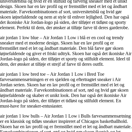
universitetsblå og hvid er en stilfuld og farverig sneaker med et unikt
design. Skoen har en lav profil og er fremstillet med et let og åndbart
materiale. Farvekombinationen af sort, universitetsblå og hvid gør
skoen iøjnefaldende og nem at style til enhver lejlighed. Den har også
det ikoniske Air Jordan-logo på siden, der tilføjer et tidløst og sporty
element. Perfekt til dem, der ønsker at tilføje farve til deres garderobe.
air jordan 1 low blue – Air Jordan 1 Low i blå er en cool og trendy
sneaker med et moderne design. Skoen har en lav profil og er
fremstillet med et let og åndbart materiale. Den blå farve gør skoen
iøjnefaldende og giver et friskt udtryk. Skoen har også det ikoniske Air
Jordan-logo på siden, der tilføjer et sporty og stilfuldt element. Ideel til
dem, der ønsker at tilføje et strejf af farve til deres outfit.
air jordan 1 low bred toe – Air Jordan 1 Low i Bred Toe
farvesammensætningen er en sjælden og eftertragtet sneaker i Air
Jordan serien. Skoen har en lav profil og er fremstillet med et let og
åndbart materiale. Farvekombinationen af sort, rød og hvid gør skoen
iøjnefaldende og skaber et unikt look. Den har også det ikoniske Air
Jordan-logo på siden, der tilføjer et tidløst og stilfuldt element. En
must-have for sneaker-entusiaster.
air jordan 1 low bulls – Air Jordan 1 Low i Bulls farvesammensætning
er en klassisk og tidløs sneaker inspireret af Chicagos basketballhold.
Skoen har en lav profil og er fremstillet med et let og åndbart materiale.
Farvekombinationen af sort, rød og hvid gør skoen ikonisk og let