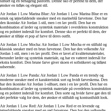
silhuet og en behagelig pasform. Denne sko er perfekt til dem, der
ønsker en tidløs og elegant stil.
Air Jordan 1 Low Marina Blue: Air Jordan 1 Low Marina Blue er en
smuk og iøjnefaldende sneaker med en marineblå farvetone. Den har
den ikoniske Air Jordan 1-stil, men i en lav profil. Den har en
kombination af læder og syntetisk materiale i overdelens konstruktion
og en polstret indersål for komfort. Denne sko er perfekt til dem, der
ønsker at tilføje et pop af farve til deres outfit.
Air Jordan 1 Low Mocha: Air Jordan 1 Low Mocha er en stilfuld og
klassisk sneaker med en brun farvetone. Den har den velkendte Air
Jordan 1-stil, men i en lav profil. Den er lavet af kvalitetsmaterialer,
herunder læder og syntetisk materiale, og har en vatteret indersål for
ekstra komfort. Den brune farve giver skoen et sofistikeret og tidløst
udseende.
Air Jordan 1 Low Panda: Air Jordan 1 Low Panda er en trendy og
moderne sneaker med et karakteristisk sort og hvidt farveskema. Den
har den ikoniske Air Jordan 1-silhuet, men i en lav profil. Den har en
kombination af læder og syntetisk materiale på overdelens konstruktion
og en polstret indersål for komfort. Den sorte og hvide farve gør den til
det perfekte valg for dem, der ønsker et stilfuldt og kontrastfuldt look.
Air Jordan 1 Low Red: Air Jordan 1 Low Red er en levende og
iøjnefaldende sneaker med en rød farvetone. Den har den velkendte