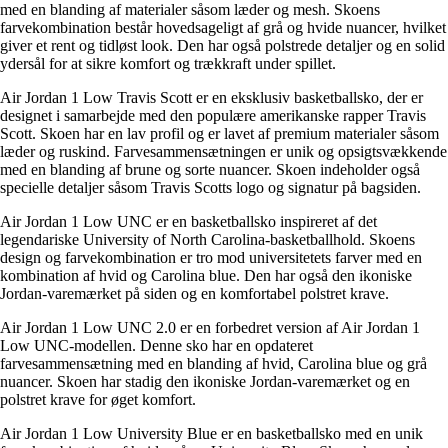
med en blanding af materialer såsom læder og mesh. Skoens
farvekombination består hovedsageligt af grå og hvide nuancer, hvilket
giver et rent og tidløst look. Den har også polstrede detaljer og en solid
ydersål for at sikre komfort og trækkraft under spillet.
Air Jordan 1 Low Travis Scott er en eksklusiv basketballsko, der er
designet i samarbejde med den populære amerikanske rapper Travis
Scott. Skoen har en lav profil og er lavet af premium materialer såsom
læder og ruskind. Farvesammensætningen er unik og opsigtsvækkende
med en blanding af brune og sorte nuancer. Skoen indeholder også
specielle detaljer såsom Travis Scotts logo og signatur på bagsiden.
Air Jordan 1 Low UNC er en basketballsko inspireret af det
legendariske University of North Carolina-basketballhold. Skoens
design og farvekombination er tro mod universitetets farver med en
kombination af hvid og Carolina blue. Den har også den ikoniske
Jordan-varemærket på siden og en komfortabel polstret krave.
Air Jordan 1 Low UNC 2.0 er en forbedret version af Air Jordan 1
Low UNC-modellen. Denne sko har en opdateret
farvesammensætning med en blanding af hvid, Carolina blue og grå
nuancer. Skoen har stadig den ikoniske Jordan-varemærket og en
polstret krave for øget komfort.
Air Jordan 1 Low University Blue er en basketballsko med en unik