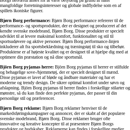
Borgs netværdi anses for at være betydelig på grund af hans
mangfoldige forretningsinteresser og globale indflydelse som en af ​​
spillets ikoniske figurer.
Bjørn Borg performance:
Bjørn Borg performance refererer til de
performance- og sportsprodukter, der er designet og produceret af det
kendte svenske modebrand, Bjørn Borg. Disse produkter er specielt
udviklet til at levere maksimal komfort, funktionalitet og stil til
sportsudøvere og aktive personer. Bjørn Borg performance-linjen
inkluderer alt fra sportsbeklædning og træningstøj til sko og tilbehør.
Produktene er af højeste kvalitet og er designet til at hjælpe dig med at
optimere din præstation og nå dine sportsmål.
Björn Borg pyjamas herre:
Björn Borg pyjamas til herrer er stilfulde
og behagelige sove-/hjemmetøj, der er specielt designet til mænd.
Disse pyjamas er lavet af bløde og åndbare materialer og har et
moderne og trendy design. De sikrer optimal komfort under søvn og
afslapning. Björn Borg pyjamas til herrer findes i forskellige stilarter og
mønstre, så du kan finde den perfekte pyjamas, der passer til din
personlige stil og præferencer.
Bjørn Borg reklame:
Bjørn Borg reklamer henviser til de
markedsføringskampagner og annoncer, der er skabt af det populære
svenske modebrand, Bjørn Borg. Disse reklamer bruger ofte
innovative og kreative koncepter til at præsentere Bjørn Borgs
produkter og budskaber. Reklamerne kan findes i forskellige medier,