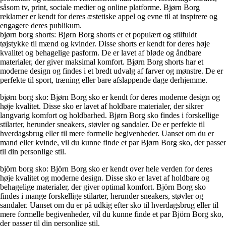
såsom tv, print, sociale medier og online platforme. Bjørn Borg
reklamer er kendt for deres æstetiske appel og evne til at inspirere og
engagere deres publikum.
bjørn borg shorts: Bjørn Borg shorts er et populært og stilfuldt
tøjstykke til mænd og kvinder. Disse shorts er kendt for deres høje
kvalitet og behagelige pasform. De er lavet af bløde og åndbare
materialer, der giver maksimal komfort. Bjørn Borg shorts har et
moderne design og findes i et bredt udvalg af farver og mønstre. De er
perfekte til sport, træning eller bare afslappende dage derhjemme.
bjørn borg sko: Bjørn Borg sko er kendt for deres moderne design og
høje kvalitet. Disse sko er lavet af holdbare materialer, der sikrer
langvarig komfort og holdbarhed. Bjørn Borg sko findes i forskellige
stilarter, herunder sneakers, støvler og sandaler. De er perfekte til
hverdagsbrug eller til mere formelle begivenheder. Uanset om du er
mand eller kvinde, vil du kunne finde et par Bjørn Borg sko, der passer
til din personlige stil.
björn borg sko: Björn Borg sko er kendt over hele verden for deres
høje kvalitet og moderne design. Disse sko er lavet af holdbare og
behagelige materialer, der giver optimal komfort. Björn Borg sko
findes i mange forskellige stilarter, herunder sneakers, støvler og
sandaler. Uanset om du er på udkig efter sko til hverdagsbrug eller til
mere formelle begivenheder, vil du kunne finde et par Björn Borg sko,
der passer til din personlige stil.