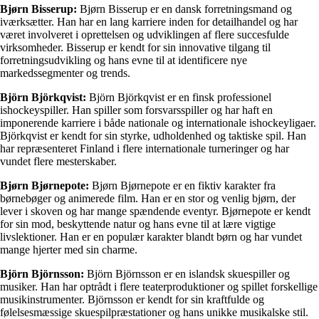
Bjørn Bisserup:
Bjørn Bisserup er en dansk forretningsmand og
iværksætter. Han har en lang karriere inden for detailhandel og har
været involveret i oprettelsen og udviklingen af flere succesfulde
virksomheder. Bisserup er kendt for sin innovative tilgang til
forretningsudvikling og hans evne til at identificere nye
markedssegmenter og trends.
Björn Björkqvist:
Björn Björkqvist er en finsk professionel
ishockeyspiller. Han spiller som forsvarsspiller og har haft en
imponerende karriere i både nationale og internationale ishockeyligaer.
Björkqvist er kendt for sin styrke, udholdenhed og taktiske spil. Han
har repræsenteret Finland i flere internationale turneringer og har
vundet flere mesterskaber.
Bjørn Bjørnepote:
Bjørn Bjørnepote er en fiktiv karakter fra
børnebøger og animerede film. Han er en stor og venlig bjørn, der
lever i skoven og har mange spændende eventyr. Bjørnepote er kendt
for sin mod, beskyttende natur og hans evne til at lære vigtige
livslektioner. Han er en populær karakter blandt børn og har vundet
mange hjerter med sin charme.
Björn Björnsson:
Björn Björnsson er en islandsk skuespiller og
musiker. Han har optrådt i flere teaterproduktioner og spillet forskellige
musikinstrumenter. Björnsson er kendt for sin kraftfulde og
følelsesmæssige skuespilpræstationer og hans unikke musikalske stil.