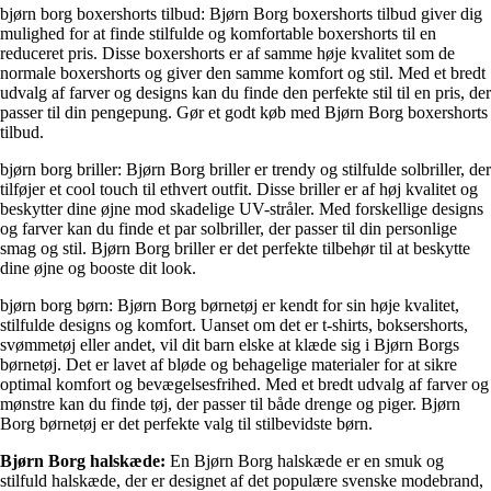
bjørn borg boxershorts tilbud: Bjørn Borg boxershorts tilbud giver dig
mulighed for at finde stilfulde og komfortable boxershorts til en
reduceret pris. Disse boxershorts er af samme høje kvalitet som de
normale boxershorts og giver den samme komfort og stil. Med et bredt
udvalg af farver og designs kan du finde den perfekte stil til en pris, der
passer til din pengepung. Gør et godt køb med Bjørn Borg boxershorts
tilbud.
bjørn borg briller: Bjørn Borg briller er trendy og stilfulde solbriller, der
tilføjer et cool touch til ethvert outfit. Disse briller er af høj kvalitet og
beskytter dine øjne mod skadelige UV-stråler. Med forskellige designs
og farver kan du finde et par solbriller, der passer til din personlige
smag og stil. Bjørn Borg briller er det perfekte tilbehør til at beskytte
dine øjne og booste dit look.
bjørn borg børn: Bjørn Borg børnetøj er kendt for sin høje kvalitet,
stilfulde designs og komfort. Uanset om det er t-shirts, boksershorts,
svømmetøj eller andet, vil dit barn elske at klæde sig i Bjørn Borgs
børnetøj. Det er lavet af bløde og behagelige materialer for at sikre
optimal komfort og bevægelsesfrihed. Med et bredt udvalg af farver og
mønstre kan du finde tøj, der passer til både drenge og piger. Bjørn
Borg børnetøj er det perfekte valg til stilbevidste børn.
Bjørn Borg halskæde:
En Bjørn Borg halskæde er en smuk og
stilfuld halskæde, der er designet af det populære svenske modebrand,