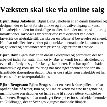
Væksten skal ske via online salg
Bjørn Bang Jakobsen:
Bjørn Bang Jakobsen er en dansk kunstner og
designer, der er kendt for sin unikke og innovative tilgang til kunst.
Han arbejder inden for forskellige medier, herunder maleri, skulptur og
installationer. Jakobsens værker er ofte karakteriseret ved deres
farverige og abstrakte stil, der skaber en følelse af bevægelse og energi.
Han har udstillet sine værker på en række internationale kunstmesser
og gallerier og har vundet flere priser og legater for sit arbejde.
Bjørn Bay:
Bjørn Bay er en dansk skuespiller og performer, der har
arbejdet inden for teater, film og tv. Bay er kendt for sin alsidighed og
evne til at fordybe sig i forskellige karakterer. Han har optrådt i både
dramatiske og komiske roller og har modtaget anerkendelse for sin
talentfulde skuespilpræstation. Bay er også aktiv som instruktør og har
iscenesat flere teaterproduktioner.
Björn Bengtsson:
Björn Bengtsson er en svensk skuespiller, der har
optrådt både på teater, film og tv. Han er kendt for sine fængende og
mangfoldige præstationer og hans evne til at portrættere komplekse
karakterer. Bengtsson har modtaget flere priser for sit arbejde, herunder
en Guldbagge, der er Sveriges vigtigste nationale filmpris.