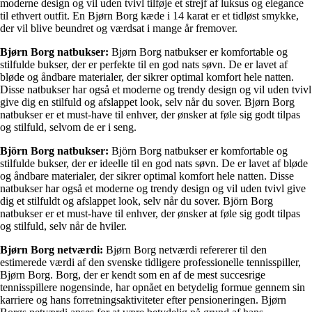
moderne design og vil uden tvivl tilføje et strejf af luksus og elegance
til ethvert outfit. En Bjørn Borg kæde i 14 karat er et tidløst smykke,
der vil blive beundret og værdsat i mange år fremover.
Bjørn Borg natbukser:
Bjørn Borg natbukser er komfortable og
stilfulde bukser, der er perfekte til en god nats søvn. De er lavet af
bløde og åndbare materialer, der sikrer optimal komfort hele natten.
Disse natbukser har også et moderne og trendy design og vil uden tvivl
give dig en stilfuld og afslappet look, selv når du sover. Bjørn Borg
natbukser er et must-have til enhver, der ønsker at føle sig godt tilpas
og stilfuld, selvom de er i seng.
Björn Borg natbukser:
Björn Borg natbukser er komfortable og
stilfulde bukser, der er ideelle til en god nats søvn. De er lavet af bløde
og åndbare materialer, der sikrer optimal komfort hele natten. Disse
natbukser har også et moderne og trendy design og vil uden tvivl give
dig et stilfuldt og afslappet look, selv når du sover. Björn Borg
natbukser er et must-have til enhver, der ønsker at føle sig godt tilpas
og stilfuld, selv når de hviler.
Bjørn Borg netværdi:
Bjørn Borg netværdi refererer til den
estimerede værdi af den svenske tidligere professionelle tennisspiller,
Bjørn Borg. Borg, der er kendt som en af de mest succesrige
tennisspillere nogensinde, har opnået en betydelig formue gennem sin
karriere og hans forretningsaktiviteter efter pensioneringen. Bjørn