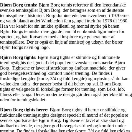
Bjørn Borg tennis:
Bjørn Borg tennis refererer til den legendariske
svenske tennisspiller Bjørn Borg, der betragtes som en af de største
tennisspillere i historien. Borg dominerede tennisverdenen i 1970erne
og vandt blandt andet Wimbledon fem gange i træk fra 1976 til 1980.
Han var kendt for sin unikke spillestil og mental styrke på banen.
Bjørn Borgs tenniskarriere gjorde ham til en ikonisk figur inden for
sporten, og han fortsætter med at inspirere nye generationer af
tennisspillere. Der er også en linje af tennistøj og udstyr, der bærer
Bjørn Borgs navn og logo.
Bjørn Borg tights:
Bjørn Borg tights er stilfulde og funktionelle
træningstights designet af det populære svenske sportsmærke Bjørn
Borg. Tightsene er lavet af strækbart og åndbart materiale, der giver
god bevægelsesfrihed og komfort under træning. De findes i
forskellige længder (korte, 3/4 og fuld længde) og mønstre, så du kan
vælge den tights, der passer bedst til dit behov og stil. Bjørn Borg
tights er velegnede til forskellige former for træning, som f.eks. løb,
fitness eller yoga. Deres moderne design gør dem også perfekte til brug
uden for træningslokalet.
Bjørn Borg tights herre:
Bjørn Borg tights til herrer er stilfulde og
funktionelle træningstights designet specielt til mænd af det populære
svensk sportsmærke Bjørn Borg. Tightsene er lavet af strækbart og
åndbart materiale, der giver god bevægelsesfrihed og komfort under
træning. De findes i forskellige længder (korte, 3/4 og fuld længde) og