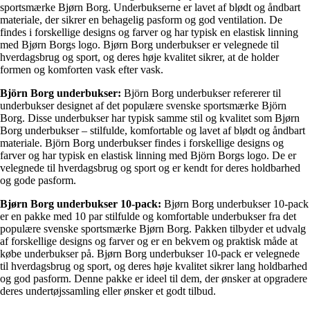
sportsmærke Bjørn Borg. Underbukserne er lavet af blødt og åndbart
materiale, der sikrer en behagelig pasform og god ventilation. De
findes i forskellige designs og farver og har typisk en elastisk linning
med Bjørn Borgs logo. Bjørn Borg underbukser er velegnede til
hverdagsbrug og sport, og deres høje kvalitet sikrer, at de holder
formen og komforten vask efter vask.
Björn Borg underbukser:
Björn Borg underbukser refererer til
underbukser designet af det populære svenske sportsmærke Björn
Borg. Disse underbukser har typisk samme stil og kvalitet som Bjørn
Borg underbukser – stilfulde, komfortable og lavet af blødt og åndbart
materiale. Björn Borg underbukser findes i forskellige designs og
farver og har typisk en elastisk linning med Björn Borgs logo. De er
velegnede til hverdagsbrug og sport og er kendt for deres holdbarhed
og gode pasform.
Bjørn Borg underbukser 10-pack:
Bjørn Borg underbukser 10-pack
er en pakke med 10 par stilfulde og komfortable underbukser fra det
populære svenske sportsmærke Bjørn Borg. Pakken tilbyder et udvalg
af forskellige designs og farver og er en bekvem og praktisk måde at
købe underbukser på. Bjørn Borg underbukser 10-pack er velegnede
til hverdagsbrug og sport, og deres høje kvalitet sikrer lang holdbarhed
og god pasform. Denne pakke er ideel til dem, der ønsker at opgradere
deres undertøjssamling eller ønsker et godt tilbud.