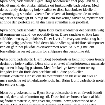
bjørn borg badebukser: Bjørn Borg badebukser er et populært valg
blandt mænd, der ønsker stilfulde og funktionelle badebukser. Med
deres trendy design og høje kvalitet er disse badebukser ideelle til
svømning og strandaktiviteter. De er lavet af hurtigtørrende materiale
og har et behageligt fit. Vælg mellem forskellige farver og mønstre for
at finde den perfekte stil til din næste strandtur eller poolfest.
bjørn borg badesandaler: Bjørn Borg badesandaler er det perfekte valg
til sommerens strand- og poolaktiviteter. Disse sandaler er ikke kun
stilfulde, men også praktiske. De er lavet af letvægtsmaterialer og har
en behagelig pasform. Med deres bløde såler og skridsikre sålemønster
kan du gå rundt på våde overflader med selvtillid. Vælg mellem
forskellige farver og designs for at tilpasse din personlige stil.
bjørn borg badeshorts: Bjørn Borg badeshorts er kendt for deres trendy
design og høje kvalitet. Disse shorts er lavet af hurtigtørrende materiale
og har en behagelig pasform. Med forskellige farver, mønstre og
længder kan du finde den perfekte stil til dine pool- eller
strandaktiviteter. Uanset om du foretrækker en klassisk stil eller en
mere moderne og iøjnefaldende look, har Bjørn Borg badeshorts noget
for enhver smag.
bjørn borg boksershorts: Bjørn Borg boksershorts er en favorit blandt
mænd, der ønsker komfort og stil. Disse boksershorts er lavet af blødt
og åndbart materiale, der giver dig optimal bevægelsesfrihed hele