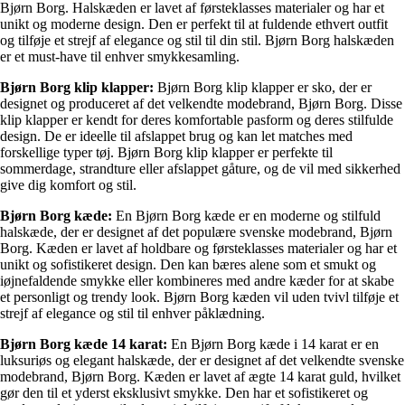
Bjørn Borg. Halskæden er lavet af førsteklasses materialer og har et
unikt og moderne design. Den er perfekt til at fuldende ethvert outfit
og tilføje et strejf af elegance og stil til din stil. Bjørn Borg halskæden
er et must-have til enhver smykkesamling.
Bjørn Borg klip klapper:
Bjørn Borg klip klapper er sko, der er
designet og produceret af det velkendte modebrand, Bjørn Borg. Disse
klip klapper er kendt for deres komfortable pasform og deres stilfulde
design. De er ideelle til afslappet brug og kan let matches med
forskellige typer tøj. Bjørn Borg klip klapper er perfekte til
sommerdage, strandture eller afslappet gåture, og de vil med sikkerhed
give dig komfort og stil.
Bjørn Borg kæde:
En Bjørn Borg kæde er en moderne og stilfuld
halskæde, der er designet af det populære svenske modebrand, Bjørn
Borg. Kæden er lavet af holdbare og førsteklasses materialer og har et
unikt og sofistikeret design. Den kan bæres alene som et smukt og
iøjnefaldende smykke eller kombineres med andre kæder for at skabe
et personligt og trendy look. Bjørn Borg kæden vil uden tvivl tilføje et
strejf af elegance og stil til enhver påklædning.
Bjørn Borg kæde 14 karat:
En Bjørn Borg kæde i 14 karat er en
luksuriøs og elegant halskæde, der er designet af det velkendte svenske
modebrand, Bjørn Borg. Kæden er lavet af ægte 14 karat guld, hvilket
gør den til et yderst eksklusivt smykke. Den har et sofistikeret og