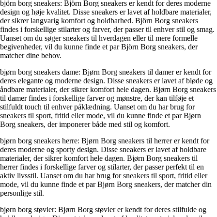
björn borg sneakers: Björn Borg sneakers er kendt for deres moderne
design og høje kvalitet. Disse sneakers er lavet af holdbare materialer,
der sikrer langvarig komfort og holdbarhed. Björn Borg sneakers
findes i forskellige stilarter og farver, der passer til enhver stil og smag.
Uanset om du søger sneakers til hverdagen eller til mere formelle
begivenheder, vil du kunne finde et par Björn Borg sneakers, der
matcher dine behov.
bjørn borg sneakers dame: Bjørn Borg sneakers til damer er kendt for
deres elegante og moderne design. Disse sneakers er lavet af bløde og
åndbare materialer, der sikrer komfort hele dagen. Bjørn Borg sneakers
til damer findes i forskellige farver og mønstre, der kan tilføje et
stilfuldt touch til enhver påklædning. Uanset om du har brug for
sneakers til sport, fritid eller mode, vil du kunne finde et par Bjørn
Borg sneakers, der imponerer både med stil og komfort.
bjørn borg sneakers herre: Bjørn Borg sneakers til herrer er kendt for
deres moderne og sporty design. Disse sneakers er lavet af holdbare
materialer, der sikrer komfort hele dagen. Bjørn Borg sneakers til
herrer findes i forskellige farver og stilarter, der passer perfekt til en
aktiv livsstil. Uanset om du har brug for sneakers til sport, fritid eller
mode, vil du kunne finde et par Bjørn Borg sneakers, der matcher din
personlige stil.
bjørn borg støvler: Bjørn Borg støvler er kendt for deres stilfulde og