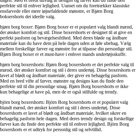
dagen. Med et bredt udvalg af designs og farver kan du finde den
perfekte stil til enhver lejlighed. Uanset om du foretrækker klassiske
ensfarvede eller mere iøjnefaldende mønstre, er Bjørn Borg
boksershorts det ideelle valg.
bjørn borg boxer: Bjørn Borg boxer er et populært valg blandt mænd,
der ønsker komfort og stil. Disse boxershorts er designet til at give en
perfekt pasform og bevægelsesfrihed. Med deres bløde og åndbare
materiale kan du have dem på hele dagen uden at føle ubehag. Vælg
mellem forskellige farver og mønstre for at tilpasse din personlige stil.
Bjørn Borg boxer er et must-have i enhver mands undertøjsskuffe.
bjørn borg boxershorts: Bjørn Borg boxershorts er det perfekte valg til
mænd, der ønsker komfort og stil i deres undertøj. Disse boxershorts er
lavet af blødt og åndbart materiale, der giver en behagelig pasform.
Med en bred vifte af farver, mønstre og designs kan du finde den
perfekte stil til din personlige smag. Bjørn Borg boxershorts er ikke
kun behagelige at have på, men de er også stilfulde og trendy.
björn borg boxershorts: Björn Borg boxershorts er et populært valg
blandt mænd, der ønsker komfort og stil i deres undertøj. Disse
boxershorts er lavet af blødt og åndbart materiale, hvilket sikrer en
behagelig pasform hele dagen. Med deres trendy design og forskellige
farver kan du finde den perfekte stil til enhver lejlighed. Björn Borg
boxershorts er et udtryk for personlig stil og selvtillid.