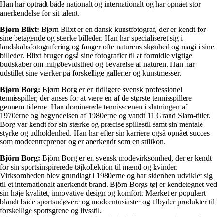
Han har optrådt både nationalt og internationalt og har opnået stor
anerkendelse for sit talent.
Bjørn Blixt:
Bjørn Blixt er en dansk kunstfotograf, der er kendt for
sine betagende og stærke billeder. Han har specialiseret sig i
landskabsfotografering og fanger ofte naturens skønhed og magi i sine
billeder. Blixt bruger også sine fotografier til at formidle vigtige
budskaber om miljøbevidsthed og bevarelse af naturen. Han har
udstillet sine værker på forskellige gallerier og kunstmesser.
Bjørn Borg:
Bjørn Borg er en tidligere svensk professionel
tennisspiller, der anses for at være en af de største tennisspillere
gennem tiderne. Han dominerede tennisscenen i slutningen af
1970erne og begyndelsen af 1980erne og vandt 11 Grand Slam-titler.
Borg var kendt for sin stærke og præcise spillestil samt sin mentale
styrke og udholdenhed. Han har efter sin karriere også opnået succes
som modeentreprenør og er anerkendt som en stilikon.
Björn Borg:
Björn Borg er en svensk modevirksomhed, der er kendt
for sin sportsinspirerede tøjkollektion til mænd og kvinder.
Virksomheden blev grundlagt i 1980erne og har sidenhen udviklet sig
til et internationalt anerkendt brand. Björn Borgs tøj er kendetegnet ved
sin høje kvalitet, innovative design og komfort. Mærket er populært
blandt både sportsudøvere og modeentusiaster og tilbyder produkter til
forskellige sportsgrene og livsstil.