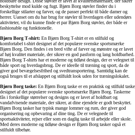
holdbare design. Disse støvler er lavet af kvalitetsmaterialer, der sikrer
beskyttelse mod kulde og fugt. Bjørn Borg støvler finder du i
forskellige stilarter og farver, og de passer perfekt til både damer og
herrer. Uanset om du har brug for støvler til hverdagen eller udendørs
aktiviteter, vil du kunne finde et par Bjørn Borg støvler, der både er
fashionable og funktionelle.
Bjørn Borg T-shirt:
En Bjørn Borg T-shirt er en stilfuld og
komfortabel t-shirt designet af det populære svenske sportsmærke
Bjørn Borg. Den findes i en bred vifte af farver og mønstre og er lavet
af høj kvalitet materiale, der sikrer en god pasform og lang holdbarhed.
Bjørn Borg T-shirts har et moderne og tidløst design, der er velegnet til
både sport og hverdagsbrug. De er ideelle til træning og sport, da de
giver god bevægelsesfrihed og svedtransportering. Samtidig kan de
også bruges til et afslappet og stilfuldt look uden for træningslokalet.
Bjørn Borg taske:
En Bjørn Borg taske er en praktisk og stilfuld taske
designet af det populære svenske sportsmærke Bjørn Borg. Taskerne
fås i forskellige størrelser og designs og er lavet af holdbart og
vandafvisende materiale, der sikrer, at dine ejendele er godt beskyttet.
Bjørn Borg tasker har typisk mange lommer og rum, der giver god
organisering og opbevaring af dine ting. De er velegnede til
sportsaktiviteter, rejser eller som en daglig taske til arbejde eller skole.
Med deres moderne og tidløse design er Bjørn Borg tasker også et
stilfuldt tilbehør.