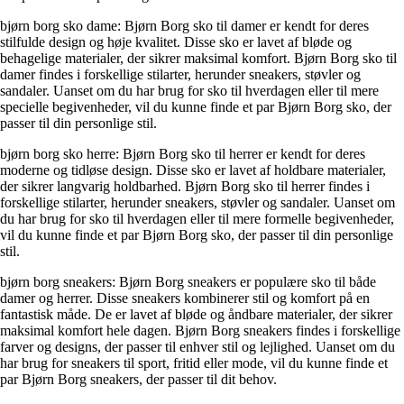
bjørn borg sko dame: Bjørn Borg sko til damer er kendt for deres
stilfulde design og høje kvalitet. Disse sko er lavet af bløde og
behagelige materialer, der sikrer maksimal komfort. Bjørn Borg sko til
damer findes i forskellige stilarter, herunder sneakers, støvler og
sandaler. Uanset om du har brug for sko til hverdagen eller til mere
specielle begivenheder, vil du kunne finde et par Bjørn Borg sko, der
passer til din personlige stil.
bjørn borg sko herre: Bjørn Borg sko til herrer er kendt for deres
moderne og tidløse design. Disse sko er lavet af holdbare materialer,
der sikrer langvarig holdbarhed. Bjørn Borg sko til herrer findes i
forskellige stilarter, herunder sneakers, støvler og sandaler. Uanset om
du har brug for sko til hverdagen eller til mere formelle begivenheder,
vil du kunne finde et par Bjørn Borg sko, der passer til din personlige
stil.
bjørn borg sneakers: Bjørn Borg sneakers er populære sko til både
damer og herrer. Disse sneakers kombinerer stil og komfort på en
fantastisk måde. De er lavet af bløde og åndbare materialer, der sikrer
maksimal komfort hele dagen. Bjørn Borg sneakers findes i forskellige
farver og designs, der passer til enhver stil og lejlighed. Uanset om du
har brug for sneakers til sport, fritid eller mode, vil du kunne finde et
par Bjørn Borg sneakers, der passer til dit behov.