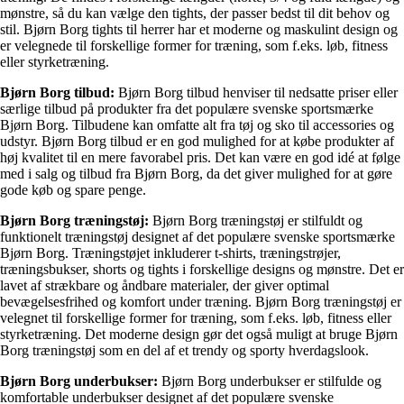
mønstre, så du kan vælge den tights, der passer bedst til dit behov og
stil. Bjørn Borg tights til herrer har et moderne og maskulint design og
er velegnede til forskellige former for træning, som f.eks. løb, fitness
eller styrketræning.
Bjørn Borg tilbud:
Bjørn Borg tilbud henviser til nedsatte priser eller
særlige tilbud på produkter fra det populære svenske sportsmærke
Bjørn Borg. Tilbudene kan omfatte alt fra tøj og sko til accessories og
udstyr. Bjørn Borg tilbud er en god mulighed for at købe produkter af
høj kvalitet til en mere favorabel pris. Det kan være en god idé at følge
med i salg og tilbud fra Bjørn Borg, da det giver mulighed for at gøre
gode køb og spare penge.
Bjørn Borg træningstøj:
Bjørn Borg træningstøj er stilfuldt og
funktionelt træningstøj designet af det populære svenske sportsmærke
Bjørn Borg. Træningstøjet inkluderer t-shirts, træningstrøjer,
træningsbukser, shorts og tights i forskellige designs og mønstre. Det er
lavet af strækbare og åndbare materialer, der giver optimal
bevægelsesfrihed og komfort under træning. Bjørn Borg træningstøj er
velegnet til forskellige former for træning, som f.eks. løb, fitness eller
styrketræning. Det moderne design gør det også muligt at bruge Bjørn
Borg træningstøj som en del af et trendy og sporty hverdagslook.
Bjørn Borg underbukser:
Bjørn Borg underbukser er stilfulde og
komfortable underbukser designet af det populære svenske